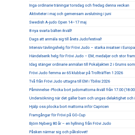
Inga ordinarie träningar torsdag och fredag denna veckan
Aktiviteter i maj och gemensam avslutning i juni
Swedish A-judo Open 14–17 maj
8 nya svarta bälten ikväll!
Dags att anmäla sig till årets Judofestival!
Intensiv tävlingshelg för Frövi Judo – starka insatser i Eur
Händelserik helg för Frövi Judo – EM, medaljer och stor fra
Idag stänger ordinarie anmälan till Pokaljakten 2 i Grums so
Frövi Judo femma av 65 klubbar på Trollträffen 1 2026
Två från Frövi Judo uttagna till EM i Tbilisi 2026
Påminnelse -Plocka bort judomattorna ikväll från 17.00 (18.00
Undersökning när det gäller barn och ungas delaktighet och 
Hjälp oss plocka bort mattorna inför Capricen
Framgångar för Frövi på GO-Cup
Björn Nyberg 80 år – en hyllning från Frövi Judo
Påsken närmar sig och påkslovet!