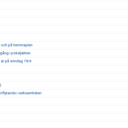
opa och på hemmaplan
mgång i pokaljakten
m är på söndag 19/4
)
inflytande i verksamheten