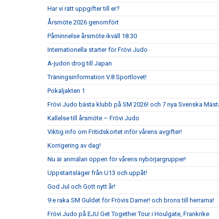
Har vi rätt uppgifter till er?
Årsmöte 2026 genomfört
Påminnelse årsmöte ikväll 18.30
Internationella starter för Frövi Judo
A-judon drog till Japan
Träningsinformation V.8 Sportlovet!
Pokaljakten 1
Frövi Judo bästa klubb på SM 2026! och 7 nya Svenska Mäst
Kallelse till årsmöte – Frövi Judo
Viktig info om Fritidskortet inför vårens avgifter!
Korrigering av dag!
Nu är anmälan öppen för vårens nybörjargrupper!
Uppstartsläger från U13 och uppåt!
God Jul och Gott nytt år!
9:e raka SM Guldet för Frövis Damer! och brons till herrarna!
Frövi Judo på EJU Get Together Tour i Houlgate, Frankrike