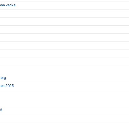
enna vecka!
berg
Open 2025
25