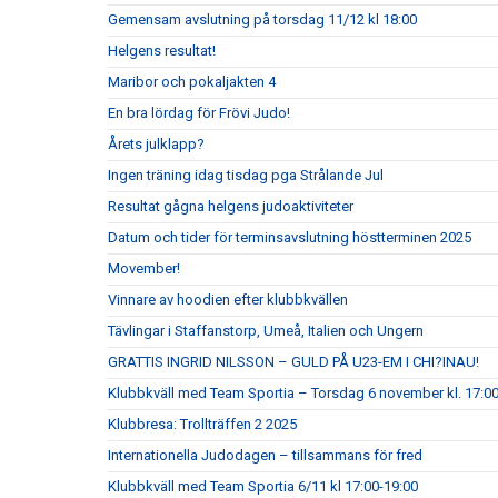
Gemensam avslutning på torsdag 11/12 kl 18:00
Helgens resultat!
Maribor och pokaljakten 4
En bra lördag för Frövi Judo!
Årets julklapp?
Ingen träning idag tisdag pga Strålande Jul
Resultat gågna helgens judoaktiviteter
Datum och tider för terminsavslutning höstterminen 2025
Movember!
Vinnare av hoodien efter klubbkvällen
Tävlingar i Staffanstorp, Umeå, Italien och Ungern
GRATTIS INGRID NILSSON – GULD PÅ U23-EM I CHI?INAU!
Klubbkväll med Team Sportia – Torsdag 6 november kl. 17:0
Klubbresa: Trollträffen 2 2025
Internationella Judodagen – tillsammans för fred
Klubbkväll med Team Sportia 6/11 kl 17:00-19:00