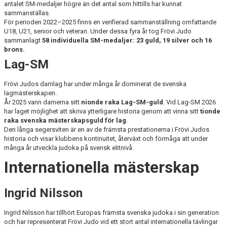
antalet SM-medaljer högre än det antal som hittills har kunnat
sammanställas.
För perioden 2022–2025 finns en verifierad sammanställning omfattande
U18, U21, senior och veteran. Under dessa fyra år tog Frövi Judo
sammanlagt
58 individuella SM-medaljer: 23 guld, 19 silver och 16
brons.
Lag-SM
Frövi Judos damlag har under många år dominerat de svenska
lagmästerskapen.
År 2025 vann damerna sitt
nionde raka Lag-SM-guld
. Vid Lag-SM 2026
har laget möjlighet att skriva ytterligare historia genom att vinna sitt
tionde
raka svenska mästerskapsguld för lag
.
Den långa segersviten är en av de främsta prestationerna i Frövi Judos
historia och visar klubbens kontinuitet, återväxt och förmåga att under
många år utveckla judoka på svensk elitnivå.
Internationella mästerskap
Ingrid Nilsson
Ingrid Nilsson har tillhört Europas främsta svenska judoka i sin generation
och har representerat Frövi Judo vid ett stort antal internationella tävlingar