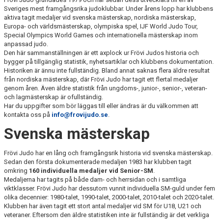
WALL OF FAME
Sveriges mest framgångsrika judoklubbar. Under årens lopp har klubbens
aktiva tagit medaljer vid svenska mästerskap, nordiska mästerskap,
Europa- och världsmästerskap, olympiska spel, IJF World Judo Tour,
Special Olympics World Games och internationella mästerskap inom
anpassad judo.
Den här sammanställningen är ett axplock ur Frövi Judos historia och
bygger på tillgänglig statistik, nyhetsartiklar och klubbens dokumentation.
Historiken är ännu inte fullständig. Bland annat saknas flera äldre resultat
från nordiska mästerskap, där Frövi Judo har tagit ett flertal medaljer
genom åren. Även äldre statistik från ungdoms-, junior-, senior-, veteran-
och lagmästerskap är ofullständig.
Har du uppgifter som bör läggas till eller ändras är du välkommen att
kontakta oss på
info@frovijudo.se
.
Svenska mästerskap
Frövi Judo har en lång och framgångsrik historia vid svenska mästerskap.
Sedan den första dokumenterade medaljen 1983 har klubben tagit
omkring
160 individuella medaljer vid Senior-SM
.
Medaljerna har tagits på både dam- och herrsidan och i samtliga
viktklasser. Frövi Judo har dessutom vunnit individuella SM-guld under fem
olika decennier: 1980-talet, 1990-talet, 2000-talet, 2010-talet och 2020-talet.
Klubben har även tagit ett stort antal medaljer vid SM för U18, U21 och
veteraner. Eftersom den äldre statistiken inte är fullständig är det verkliga