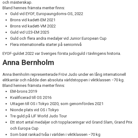
och mästerskap.
Bland hennes främsta meriter finns:
Guld vid EYOF, Europaungdoms-OS, 2022
Brons vid kadett-EM 2021
Brons vid kadett-VM 2022
Guld vid U23-EM 2025
Guld och flera andra medaljer vid Junior European Cup
Flera internationella starter på seniornivå
EYOF-guldet 2022 var Sveriges första judoguld i tävlingens historia.
Anna Bernholm
Anna Bernholm representerade Frövi Judo under en lång internationell
elitkarriär och nådde den absoluta världstoppen i viktklassen −70 kg.
Bland hennes främsta meriter finns:
EM-brons 2019
Kvalificerad till OS 2016
Uttagen till OS i Tokyo 2020, som genomfördes 2021
Nionde plats vid OS i Tokyo
Tre guld på IJF World Judo Tour
Ett stort antal medaljer och topplaceringar vid Grand Slam, Grand Prix
och Europa Cup
Som bäst rankad tvåa i världen i viktklassen −70 kg