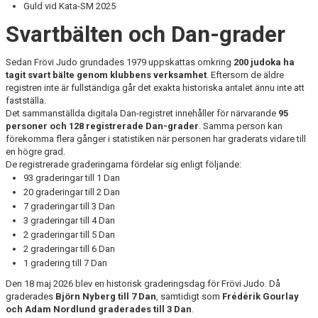
Guld vid Kata-SM 2025
Svartbälten och Dan-grader
Sedan Frövi Judo grundades 1979 uppskattas omkring
200 judoka ha
tagit svart bälte genom klubbens verksamhet
. Eftersom de äldre
registren inte är fullständiga går det exakta historiska antalet ännu inte att
fastställa.
Det sammanställda digitala Dan-registret innehåller för närvarande
95
personer och 128 registrerade Dan-grader
. Samma person kan
förekomma flera gånger i statistiken när personen har graderats vidare till
en högre grad.
De registrerade graderingarna fördelar sig enligt följande:
93 graderingar till 1 Dan
20 graderingar till 2 Dan
7 graderingar till 3 Dan
3 graderingar till 4 Dan
2 graderingar till 5 Dan
2 graderingar till 6 Dan
1 gradering till 7 Dan
Den 18 maj 2026 blev en historisk graderingsdag för Frövi Judo. Då
graderades
Björn Nyberg till 7 Dan
, samtidigt som
Frédérik Gourlay
och Adam Nordlund graderades till 3 Dan
.