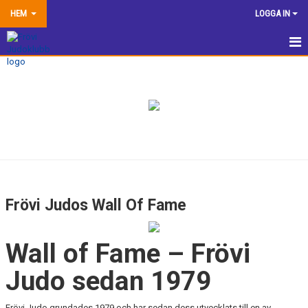
HEM
LOGGA IN
HEM
NYHETER
TRÄNINGSINFORMATION
TÄVLA
VÅRA EGNA ARRANGEMANG
Frövi Judos Wall Of Fame
DOKUMENTBANK
Wall of Fame – Frövi
KLUBBSHOP
Judo sedan 1979
KONTAKTA OSS
Frövi Judo grundades 1979 och har sedan dess utvecklats till en av