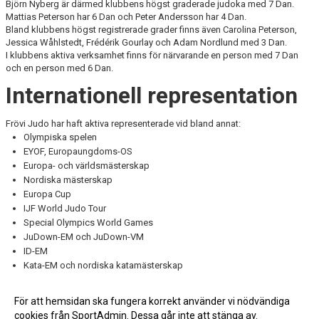
Björn Nyberg är därmed klubbens högst graderade judoka med 7 Dan.
Mattias Peterson har 6 Dan och Peter Andersson har 4 Dan.
Bland klubbens högst registrerade grader finns även Carolina Peterson,
Jessica Wåhlstedt, Frédérik Gourlay och Adam Nordlund med 3 Dan.
I klubbens aktiva verksamhet finns för närvarande en person med 7 Dan
och en person med 6 Dan.
Internationell representation
Frövi Judo har haft aktiva representerade vid bland annat:
Olympiska spelen
EYOF, Europaungdoms-OS
Europa- och världsmästerskap
Nordiska mästerskap
Europa Cup
IJF World Judo Tour
Special Olympics World Games
JuDown-EM och JuDown-VM
ID-EM
Kata-EM och nordiska katamästerskap
Frövi Judos historia fortsätter att skrivas. Nya generationer av judoka,
tränare, ledare och funktionärer bygger vidare på det arbete som
För att hemsidan ska fungera korrekt använder vi nödvändiga
påbörjades när klubben grundades 1979.
cookies från SportAdmin. Dessa går inte att stänga av.