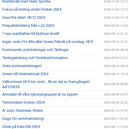
Klubbkväll med Team Sportia
2024-10-02 13:16
Fokus på tävling under hösten 2024
2024-10-02 12:16
Save the date! 18/12 2024
2024-10-02 12:14
Prispallsbilderna från LJO 2024
2024-09-23 14:50
7 nya svartbälten till klubben ikväll!
2024-09-18 21:22
Ingen Judo För Alla eller Vuxen/Teknik på onsdag 18/9
2024-09-16 22:51
Kommande Judoträningar och Tävlingar
2024-09-09 08:34
Tävlingsträning och föräldrainformation
2024-09-03 22:57
Sista sommarträningen!
2024-08-14 08:03
Green Hill International 2024
2024-08-10 19:14
Välkommen till Frövi Judo - Bli en del av framgången!
2024-08-05 08:00
&#129355;
Anmälan till våra nybörjargrupper är nu öppen
2024-08-04 23:47
Terminsstart hösten 2024!
2024-08-04 23:26
A-Judo Swansea, Wales
2024-07-16 10:47
Dags för sommarträning!
2024-06-17 22:49
Silver på Kata EM 2024
2024-06-12 12:04