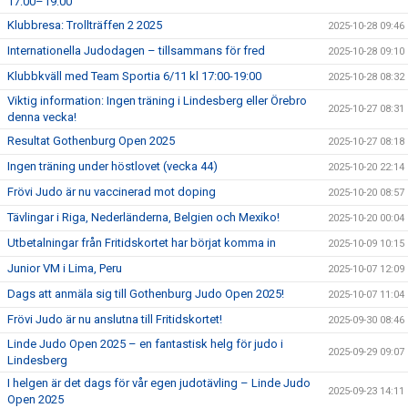
17:00–19:00
Klubbresa: Trollträffen 2 2025
2025-10-28 09:46
Internationella Judodagen – tillsammans för fred
2025-10-28 09:10
Klubbkväll med Team Sportia 6/11 kl 17:00-19:00
2025-10-28 08:32
Viktig information: Ingen träning i Lindesberg eller Örebro
2025-10-27 08:31
denna vecka!
Resultat Gothenburg Open 2025
2025-10-27 08:18
Ingen träning under höstlovet (vecka 44)
2025-10-20 22:14
Frövi Judo är nu vaccinerad mot doping
2025-10-20 08:57
Tävlingar i Riga, Nederländerna, Belgien och Mexiko!
2025-10-20 00:04
Utbetalningar från Fritidskortet har börjat komma in
2025-10-09 10:15
Junior VM i Lima, Peru
2025-10-07 12:09
Dags att anmäla sig till Gothenburg Judo Open 2025!
2025-10-07 11:04
Frövi Judo är nu anslutna till Fritidskortet!
2025-09-30 08:46
Linde Judo Open 2025 – en fantastisk helg för judo i
2025-09-29 09:07
Lindesberg
I helgen är det dags för vår egen judotävling – Linde Judo
2025-09-23 14:11
Open 2025