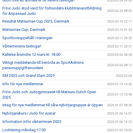
Glöm inte att anmäla er till vårens tävlingar!
2025-02-24 09:00
Frövi Judo stod värd för förbundets klubbtränarutbildning
2025-02-24 08:46
för Anpassad Judo
Resultat Matsumae Cup 2025, Danmark
2025-02-16 22:17
Matsumae Cup, Danmark
2025-02-15 01:33
Sportlovsuppehåll i träningen
2025-02-11 20:35
Vårterminens tävlingar!
2025-02-11 20:31
Kallelse årsmöte 12 mars kl. 18.00
2025-02-06 08:58
Viktigt meddelande till berörda av SportAdmins
2025-02-06 08:12
personuppgiftsincident.
SM 2025 och Grand Slam 2025
2025-02-04
Info för nya medlemmar
2025-01-13 14:56
Frövi Judo och Judogymnasiet till Matsuru Dutch Open
2025-01-13 10:48
2025
Intag för nya medlemmar till våra nybörjargrupper är öppen
2025-01-07 08:35
Nybörjarekurs i Judo för vuxna!
2025-01-06 16:01
Information inför vårterminen 2025
2025-01-06 14:52
Lovträning måndag 17.00
2025-01-05 18:02