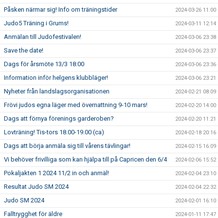
Påsken närmar sig! Info om träningstider
2024-03-26 11:00
Judo5 Träning i Grums!
2024-03-11 12:14
Anmälan till Judofestivalen!
2024-03-06 23:38
Save the date!
2024-03-06 23:37
Dags för årsmöte 13/3 18:00
2024-03-06 23:36
Information inför helgens klubbläger!
2024-03-06 23:21
Nyheter från landslagsorganisationen
2024-02-21 08:09
Frövi judos egna läger med övernattning 9-10 mars!
2024-02-20 14:00
Dags att förnya förenings garderoben?
2024-02-20 11:21
Lovträning! Tis-tors 18.00-19.00 (ca)
2024-02-18 20:16
Dags att börja anmäla sig till vårens tävlingar!
2024-02-15 16:09
Vi behöver frivilliga som kan hjälpa till på Capricen den 6/4
2024-02-06 15:52
Pokaljakten 1 2024 11/2 in och anmäl!
2024-02-04 23:10
Resultat Judo SM 2024
2024-02-04 22:32
Judo SM 2024
2024-02-01 16:10
Falltrygghet för äldre
2024-01-11 17:47