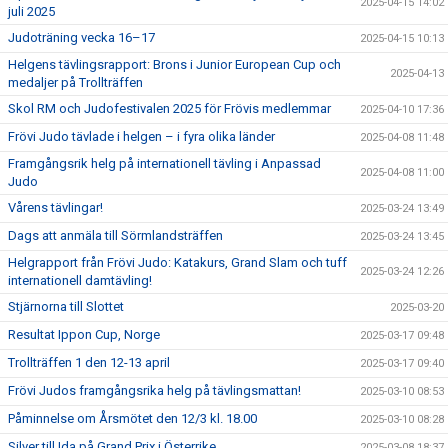
2025-04-15 14:02
juli 2025
Judoträning vecka 16–17
2025-04-15 10:13
Helgens tävlingsrapport: Brons i Junior European Cup och
2025-04-13
medaljer på Trollträffen
Skol RM och Judofestivalen 2025 för Frövis medlemmar
2025-04-10 17:36
Frövi Judo tävlade i helgen – i fyra olika länder
2025-04-08 11:48
Framgångsrik helg på internationell tävling i Anpassad
2025-04-08 11:00
Judo
Vårens tävlingar!
2025-03-24 13:49
Dags att anmäla till Sörmlandsträffen
2025-03-24 13:45
Helgrapport från Frövi Judo: Katakurs, Grand Slam och tuff
2025-03-24 12:26
internationell damtävling!
Stjärnorna till Slottet
2025-03-20
Resultat Ippon Cup, Norge
2025-03-17 09:48
Trollträffen 1 den 12-13 april
2025-03-17 09:40
Frövi Judos framgångsrika helg på tävlingsmattan!
2025-03-10 08:53
Påminnelse om Årsmötet den 12/3 kl. 18.00
2025-03-10 08:28
Silver till Ida på Grand Prix i Österrike
2025-03-08 18:37