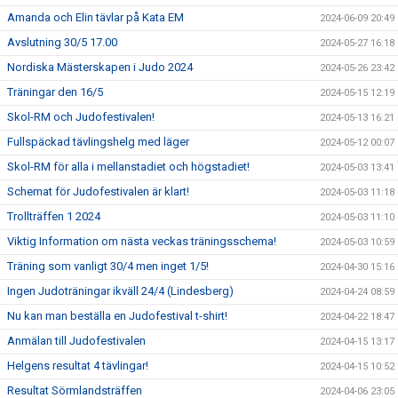
Amanda och Elin tävlar på Kata EM
2024-06-09 20:49
Avslutning 30/5 17.00
2024-05-27 16:18
Nordiska Mästerskapen i Judo 2024
2024-05-26 23:42
Träningar den 16/5
2024-05-15 12:19
Skol-RM och Judofestivalen!
2024-05-13 16:21
Fullspäckad tävlingshelg med läger
2024-05-12 00:07
Skol-RM för alla i mellanstadiet och högstadiet!
2024-05-03 13:41
Schemat för Judofestivalen är klart!
2024-05-03 11:18
Trollträffen 1 2024
2024-05-03 11:10
Viktig Information om nästa veckas träningsschema!
2024-05-03 10:59
Träning som vanligt 30/4 men inget 1/5!
2024-04-30 15:16
Ingen Judoträningar ikväll 24/4 (Lindesberg)
2024-04-24 08:59
Nu kan man beställa en Judofestival t-shirt!
2024-04-22 18:47
Anmälan till Judofestivalen
2024-04-15 13:17
Helgens resultat 4 tävlingar!
2024-04-15 10:52
Resultat Sörmlandsträffen
2024-04-06 23:05