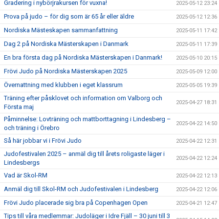
Gradering i nybörjrakursen för vuxna!
2025-05-12 23:24
Prova på judo – för dig som är 65 år eller äldre
2025-05-12 12:36
Nordiska Mästeskapen sammanfattning
2025-05-11 17:42
Dag 2 på Nordiska Mästerskapen i Danmark
2025-05-11 17:39
En bra första dag på Nordiska Mästerskapen i Danmark!
2025-05-10 20:15
Frövi Judo på Nordiska Mästerskapen 2025
2025-05-09 12:00
Övernattning med klubben i eget klassrum
2025-05-05 19:39
Träning efter påsklovet och information om Valborg och
2025-04-27 18:31
Första maj
Påminnelse: Lovträning och mattborttagning i Lindesberg –
2025-04-22 14:50
och träning i Örebro
Så här jobbar vi i Frövi Judo
2025-04-22 12:31
Judofestivalen 2025 – anmäl dig till årets roligaste läger i
2025-04-22 12:24
Lindesbergs
Vad är Skol-RM
2025-04-22 12:13
Anmäl dig till Skol-RM och Judofestivalen i Lindesberg
2025-04-22 12:06
Frövi Judo placerade sig bra på Copenhagen Open
2025-04-21 12:47
Tips till våra medlemmar: Judoläger i Idre Fjäll – 30 juni till 3