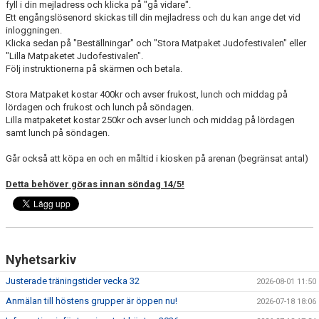
WALL OF FAME
fyll i din mejladress och klicka på "gå vidare".
Ett engångslösenord skickas till din mejladress och du kan ange det vid
inloggningen.
Klicka sedan på "Beställningar" och "Stora Matpaket Judofestivalen" eller
"Lilla Matpaketet Judofestivalen".
Följ instruktionerna på skärmen och betala.
Stora Matpaket kostar 400kr och avser frukost, lunch och middag på
lördagen och frukost och lunch på söndagen.
Lilla matpaketet kostar 250kr och avser lunch och middag på lördagen
samt lunch på söndagen.
Går också att köpa en och en måltid i kiosken på arenan (begränsat antal)
Detta behöver göras innan söndag 14/5!
Nyhetsarkiv
Justerade träningstider vecka 32
2026-08-01 11:50
Anmälan till höstens grupper är öppen nu!
2026-07-18 18:06