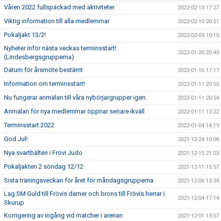
Våren 2022 fullspäckad med aktiviteter
2022-02-13 17:27
Viktig information till alla medlemmar
2022-02-10 20:51
Pokaljakt 13/2!
2022-02-03 10:10
Nyheter inför nästa veckas terminsstart!
2022-01-20 20:40
(Lindesbergsgrupperna)
Datum för årsmöte bestämt
2022-01-16 17:17
Information om terminsstart!
2022-01-11 20:55
Nu fungerar anmälan till våra nybörjargrupper igen.
2022-01-11 20:54
Anmälan för nya medlemmar öppnar senare ikväll
2022-01-11 13:22
Terminsstart 2022
2022-01-04 14:19
God Jul!
2021-12-24 10:08
Nya svartbälten i Frövi Judo
2021-12-15 21:03
Pokaljakten 2 söndag 12/12
2021-12-11 15:57
Sista träningsveckan för året för måndagsgrupperna
2021-12-06 13:34
Lag SM Guld till Frövis damer och brons till Frövis herrar i
2021-12-04 17:14
Skurup
Korrigering av ingång vid matcher i arenan
2021-12-01 13:57