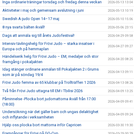
Inga ordinarie träningar torsdag och fredag denna veckan
2026-05-13 13:04
Aktiviteter i maj och gemensam avslutning i juni
2026-05-13 10:19
Swedish A-judo Open 14–17 maj
2026-05-10 15:06
8 nya svarta bälten ikväll!
2026-05-06 23:15
Dags att anmäla sig till årets Judofestival!
2026-04-29 09:58
Intensiv tävlingshelg för Frövi Judo – starka insatser i
2026-04-27 09:27
Europa och på hemmaplan
Händelserik helg för Frövi Judo – EM, medaljer och stor
2026-04-20 08:25
framgång i pokaljakten
Idag stänger ordinarie anmälan till Pokaljakten 2 i Grums
2026-04-13 09:11
som är på söndag 19/4
Frövi Judo femma av 65 klubbar på Trollträffen 1 2026
2026-04-13 08:26
Två från Frövi Judo uttagna till EM i Tbilisi 2026
2026-04-09 13:25
Påminnelse -Plocka bort judomattorna ikväll från 17.00
2026-04-09 09:41
(18.00)
Undersökning när det gäller barn och ungas delaktighet
2026-04-09 09:24
och inflytande i verksamheten
Hjälp oss plocka bort mattorna inför Capricen
2026-03-30 19:30
Framgångar för Frövi på GO-Cup
2026-03-29 00:29