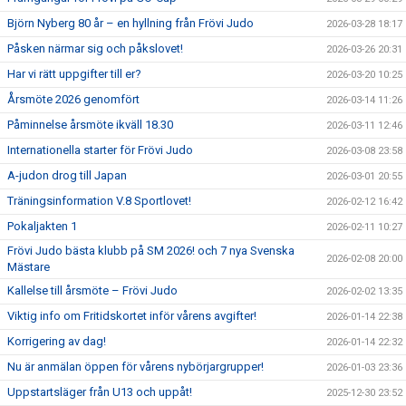
Björn Nyberg 80 år – en hyllning från Frövi Judo
2026-03-28 18:17
Påsken närmar sig och påkslovet!
2026-03-26 20:31
Har vi rätt uppgifter till er?
2026-03-20 10:25
Årsmöte 2026 genomfört
2026-03-14 11:26
Påminnelse årsmöte ikväll 18.30
2026-03-11 12:46
Internationella starter för Frövi Judo
2026-03-08 23:58
A-judon drog till Japan
2026-03-01 20:55
Träningsinformation V.8 Sportlovet!
2026-02-12 16:42
Pokaljakten 1
2026-02-11 10:27
Frövi Judo bästa klubb på SM 2026! och 7 nya Svenska
2026-02-08 20:00
Mästare
Kallelse till årsmöte – Frövi Judo
2026-02-02 13:35
Viktig info om Fritidskortet inför vårens avgifter!
2026-01-14 22:38
Korrigering av dag!
2026-01-14 22:32
Nu är anmälan öppen för vårens nybörjargrupper!
2026-01-03 23:36
Uppstartsläger från U13 och uppåt!
2025-12-30 23:52