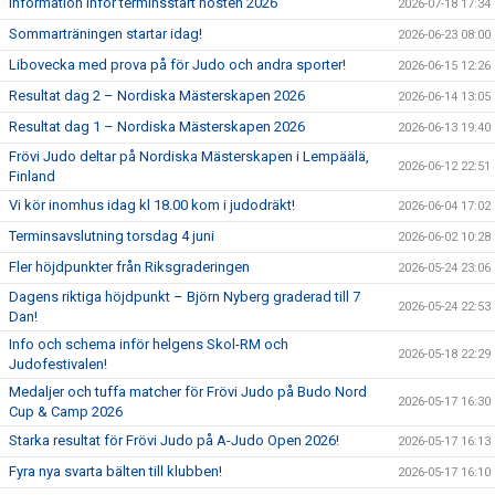
Information inför terminsstart hösten 2026
2026-07-18 17:34
Sommarträningen startar idag!
2026-06-23 08:00
Libovecka med prova på för Judo och andra sporter!
2026-06-15 12:26
Resultat dag 2 – Nordiska Mästerskapen 2026
2026-06-14 13:05
Resultat dag 1 – Nordiska Mästerskapen 2026
2026-06-13 19:40
Frövi Judo deltar på Nordiska Mästerskapen i Lempäälä,
2026-06-12 22:51
Finland
Vi kör inomhus idag kl 18.00 kom i judodräkt!
2026-06-04 17:02
Terminsavslutning torsdag 4 juni
2026-06-02 10:28
Fler höjdpunkter från Riksgraderingen
2026-05-24 23:06
Dagens riktiga höjdpunkt – Björn Nyberg graderad till 7
2026-05-24 22:53
Dan!
Info och schema inför helgens Skol-RM och
2026-05-18 22:29
Judofestivalen!
Medaljer och tuffa matcher för Frövi Judo på Budo Nord
2026-05-17 16:30
Cup & Camp 2026
Starka resultat för Frövi Judo på A-Judo Open 2026!
2026-05-17 16:13
Fyra nya svarta bälten till klubben!
2026-05-17 16:10