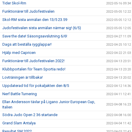
Tider Skol-Rm
2022-05-16 09:34
Funktionärer till Judofestivalen
2022-05-05 12:22
Skol-RM sista anmälan den 13/5 23.59
2022-05-05 12:12
Judofestivalen sista anmälan närmar sig! (6/5)
2022-05-05 12:05
Save the date! Säsongsavslutning 6/6!
2022-04-27 11:09
Dags att beställa rygglappar!
2022-04-25 10:12
Hjälp med Capricen
2022-04-22 21:03
Funktionärer till Judofestivalen 2022!
2022-04-13 23:51
Klubbportalen för Team Sportia redo!
2022-04-13 23:20
Lovträningen är tillbaka!
2022-04-13 20:02
Uppdaterad tid för pokaljakten den 8/5
2022-04-12 14:36
Nerf Battle Turnering
2022-04-11 12:41
Ellan Andersson tävlar på Ligano Junior European Cup,
2022-04-08 16:23
Italien
Södra Judo Open 2 36 startande
2022-04-08 16:00
Grand Slam Antalya
2022-04-04 11:42
Resultat SM 2022
2022-04-03 22:43