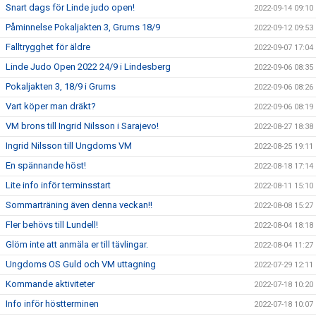
Snart dags för Linde judo open!
2022-09-14 09:10
Påminnelse Pokaljakten 3, Grums 18/9
2022-09-12 09:53
Falltrygghet för äldre
2022-09-07 17:04
Linde Judo Open 2022 24/9 i Lindesberg
2022-09-06 08:35
Pokaljakten 3, 18/9 i Grums
2022-09-06 08:26
Vart köper man dräkt?
2022-09-06 08:19
VM brons till Ingrid Nilsson i Sarajevo!
2022-08-27 18:38
Ingrid Nilsson till Ungdoms VM
2022-08-25 19:11
En spännande höst!
2022-08-18 17:14
Lite info inför terminsstart
2022-08-11 15:10
Sommarträning även denna veckan!!
2022-08-08 15:27
Fler behövs till Lundell!
2022-08-04 18:18
Glöm inte att anmäla er till tävlingar.
2022-08-04 11:27
Ungdoms OS Guld och VM uttagning
2022-07-29 12:11
Kommande aktiviteter
2022-07-18 10:20
Info inför höstterminen
2022-07-18 10:07