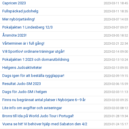
Capricen 2023
2023-03-11 18:45
Fullspäckad judohelg
2023-03-11 18:35
Mer nybörjartävling!
2023-03-07 14:03
Pokaljakten 1 Lindesberg 12/3
2023-03-07 09:07
Årsmöte 2023!
2023-03-05 18:52
Vårterminen är i full gång!
2023-02-21 22:34
V.8 Sportlov! ordinarie träningar utgår!
2023-02-14 09:00
Pokaljakten 1 2023 och domarutbildning
2023-02-13 10:24
Helgens Judoaktiviteter
2023-02-13 09:55
Dags igen för att beställa rygglappar!
2023-02-09 19:15
Resultat Judo-SM 2023
2023-02-06 15:59
Dags för Judo-SM i helgen
2023-02-03 11:13
Finns nu begränsat antal platser i Nybörjare 6–9 år
2023-02-03 09:25
Lite info om avgifter och aviseringar
2023-02-03 08:12
Brons till Ida på World Judo Tour i Portugal!
2023-01-28 19:34
Vuxna se hit! Vi behöver hjälp med Sabaton den 4/2
2023-01-24 15:17