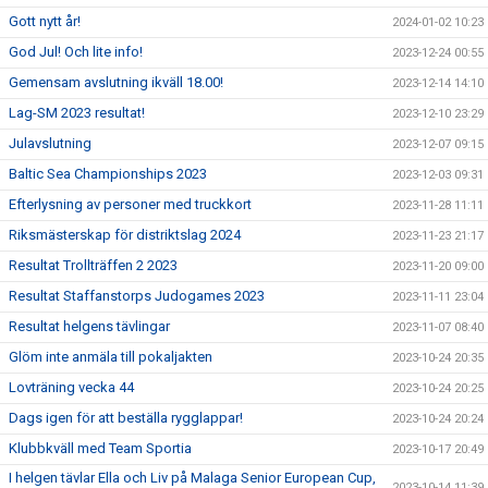
Gott nytt år!
2024-01-02 10:23
God Jul! Och lite info!
2023-12-24 00:55
Gemensam avslutning ikväll 18.00!
2023-12-14 14:10
Lag-SM 2023 resultat!
2023-12-10 23:29
Julavslutning
2023-12-07 09:15
Baltic Sea Championships 2023
2023-12-03 09:31
Efterlysning av personer med truckkort
2023-11-28 11:11
Riksmästerskap för distriktslag 2024
2023-11-23 21:17
Resultat Trollträffen 2 2023
2023-11-20 09:00
Resultat Staffanstorps Judogames 2023
2023-11-11 23:04
Resultat helgens tävlingar
2023-11-07 08:40
Glöm inte anmäla till pokaljakten
2023-10-24 20:35
Lovträning vecka 44
2023-10-24 20:25
Dags igen för att beställa rygglappar!
2023-10-24 20:24
Klubbkväll med Team Sportia
2023-10-17 20:49
I helgen tävlar Ella och Liv på Malaga Senior European Cup,
2023-10-14 11:39