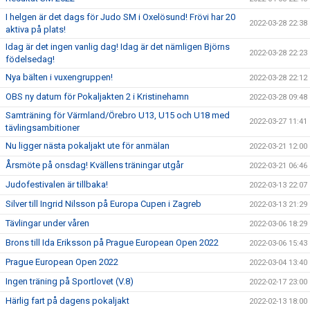
I helgen är det dags för Judo SM i Oxelösund! Frövi har 20
2022-03-28 22:38
aktiva på plats!
Idag är det ingen vanlig dag! Idag är det nämligen Björns
2022-03-28 22:23
födelsedag!
Nya bälten i vuxengruppen!
2022-03-28 22:12
OBS ny datum för Pokaljakten 2 i Kristinehamn
2022-03-28 09:48
Samträning för Värmland/Örebro U13, U15 och U18 med
2022-03-27 11:41
tävlingsambitioner
Nu ligger nästa pokaljakt ute för anmälan
2022-03-21 12:00
Årsmöte på onsdag! Kvällens träningar utgår
2022-03-21 06:46
Judofestivalen är tillbaka!
2022-03-13 22:07
Silver till Ingrid Nilsson på Europa Cupen i Zagreb
2022-03-13 21:29
Tävlingar under våren
2022-03-06 18:29
Brons till Ida Eriksson på Prague European Open 2022
2022-03-06 15:43
Prague European Open 2022
2022-03-04 13:40
Ingen träning på Sportlovet (V.8)
2022-02-17 23:00
Härlig fart på dagens pokaljakt
2022-02-13 18:00