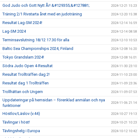
God Judo och Gott Nytt År! &#129355;&#127881;
2024-12-21 15:23
Träning 2/1 Rivstarta året med en judoträning
2024-12-20 15:38
Resultat Lag-SM 2024!
2024-12-14 16:59
Lag-SM 2024
2024-12-14 08:58
Terminsavslutning 18/12 17.30 för alla
2024-12-10 10:53
Baltic Sea Championships 2024, Finland
2024-12-08 16:20
Tokyo Grandslam 2024!
2024-12-08 16:01
Södra Judo Open 4-Resultat
2024-11-30 23:10
Resultat Trollträffen dag 2!
2024-11-10 23:00
Resultat dag 1 Trollträffen
2024-11-09 23:36
Trollhättan och Ungern
2024-11-09 07:53
Uppdateringar på hemsidan – förenklad anmälan och nya
2024-11-06 21:14
funktioner
Höstlov/Läslov (v.44)
2024-10-27 19:13
Tävlingar i höst!
2024-10-21 10:23
Tävlingshelg i Europa
2024-10-12 10:42