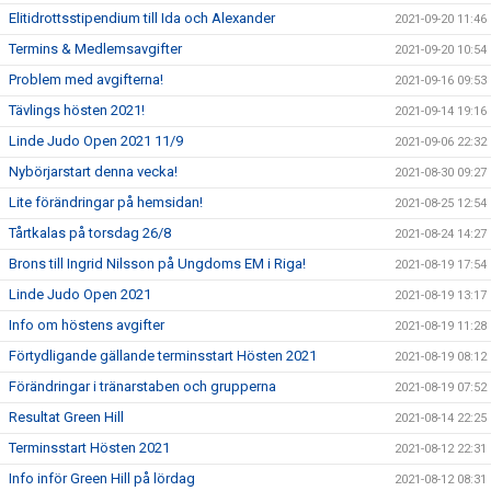
Elitidrottsstipendium till Ida och Alexander
2021-09-20 11:46
Termins & Medlemsavgifter
2021-09-20 10:54
Problem med avgifterna!
2021-09-16 09:53
Tävlings hösten 2021!
2021-09-14 19:16
Linde Judo Open 2021 11/9
2021-09-06 22:32
Nybörjarstart denna vecka!
2021-08-30 09:27
Lite förändringar på hemsidan!
2021-08-25 12:54
Tårtkalas på torsdag 26/8
2021-08-24 14:27
Brons till Ingrid Nilsson på Ungdoms EM i Riga!
2021-08-19 17:54
Linde Judo Open 2021
2021-08-19 13:17
Info om höstens avgifter
2021-08-19 11:28
Förtydligande gällande terminsstart Hösten 2021
2021-08-19 08:12
Förändringar i tränarstaben och grupperna
2021-08-19 07:52
Resultat Green Hill
2021-08-14 22:25
Terminsstart Hösten 2021
2021-08-12 22:31
Info inför Green Hill på lördag
2021-08-12 08:31