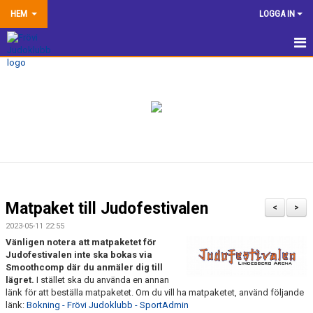
HEM
LOGGA IN
HEM
NYHETER
TRÄNINGSINFORMATION
TÄVLA
VÅRA EGNA ARRANGEMANG
Matpaket till Judofestivalen
<
>
DOKUMENTBANK
2023-05-11 22:55
Vänligen notera att matpaketet för
KLUBBSHOP
Judofestivalen inte ska bokas via
Smoothcomp
där du anmäler dig till
lägret.
I stället ska du använda en annan
KONTAKTA OSS
länk för att beställa matpaketet. Om du vill ha matpaketet, använd följande
länk:
Bokning - Frövi Judoklubb - SportAdmin