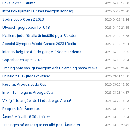
Pokaljakten i Grums
2023-04-23 17:30
Inför Pokaljakten i Grums imorgon söndag
2023-04-22 20:20
Södra Judo Open 2 2023
2023-04-22 18:14
Utvecklingsgruppen för U18
2023-04-19 21:55
Kvällens judo för alla är inställd pga. Sjukdom
2023-04-19 14:58
Special Olympics World Games 2023 i Berlin
2023-04-19 14:04
Intensiv helg för A-judo gänget i Nederländerna
2023-04-19 13:55
Copenhagen Open 2023
2023-04-06 12:54
Träning som vanligt imorgon! och Lovträning nästa vecka
2023-04-05 20:46
En helg full av judoaktiviteter!
2023-03-31 12:00
Resultat Arboga Judo Cup
2023-03-25 15:20
Info Inför helgens Arboga Cup
2023-03-23 14:37
Viktig info angående Lindesbergs Arena!
2023-03-22 13:03
Rapport från Årsmötet
2023-03-16 10:07
Årsmöte ikväll 18.00 Utsikten!
2023-03-15 13:54
Träningen på onsdag är inställd pga. Årsmötet
2023-03-13 21:42