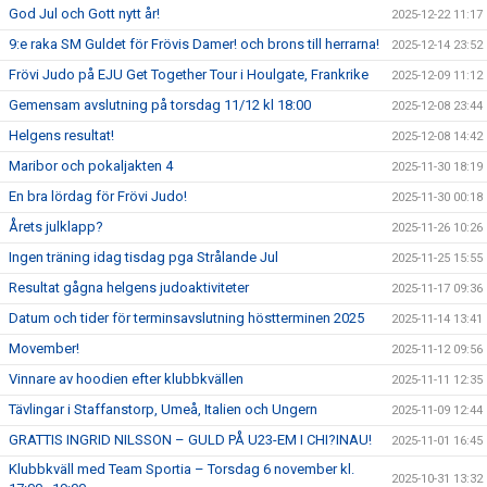
God Jul och Gott nytt år!
2025-12-22 11:17
9:e raka SM Guldet för Frövis Damer! och brons till herrarna!
2025-12-14 23:52
Frövi Judo på EJU Get Together Tour i Houlgate, Frankrike
2025-12-09 11:12
Gemensam avslutning på torsdag 11/12 kl 18:00
2025-12-08 23:44
Helgens resultat!
2025-12-08 14:42
Maribor och pokaljakten 4
2025-11-30 18:19
En bra lördag för Frövi Judo!
2025-11-30 00:18
Årets julklapp?
2025-11-26 10:26
Ingen träning idag tisdag pga Strålande Jul
2025-11-25 15:55
Resultat gågna helgens judoaktiviteter
2025-11-17 09:36
Datum och tider för terminsavslutning höstterminen 2025
2025-11-14 13:41
Movember!
2025-11-12 09:56
Vinnare av hoodien efter klubbkvällen
2025-11-11 12:35
Tävlingar i Staffanstorp, Umeå, Italien och Ungern
2025-11-09 12:44
GRATTIS INGRID NILSSON – GULD PÅ U23-EM I CHI?INAU!
2025-11-01 16:45
Klubbkväll med Team Sportia – Torsdag 6 november kl.
2025-10-31 13:32