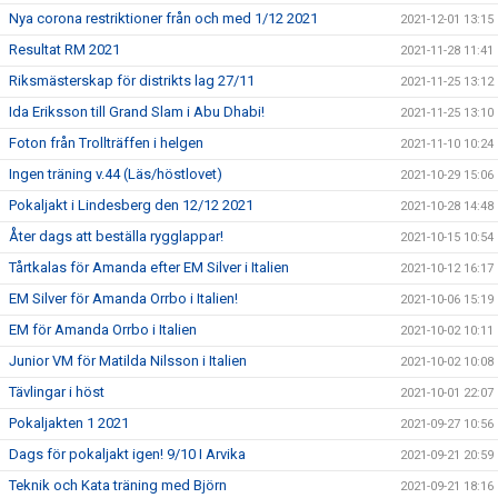
Nya corona restriktioner från och med 1/12 2021
2021-12-01 13:15
Resultat RM 2021
2021-11-28 11:41
Riksmästerskap för distrikts lag 27/11
2021-11-25 13:12
Ida Eriksson till Grand Slam i Abu Dhabi!
2021-11-25 13:10
Foton från Trollträffen i helgen
2021-11-10 10:24
Ingen träning v.44 (Läs/höstlovet)
2021-10-29 15:06
Pokaljakt i Lindesberg den 12/12 2021
2021-10-28 14:48
Åter dags att beställa rygglappar!
2021-10-15 10:54
Tårtkalas för Amanda efter EM Silver i Italien
2021-10-12 16:17
EM Silver för Amanda Orrbo i Italien!
2021-10-06 15:19
EM för Amanda Orrbo i Italien
2021-10-02 10:11
Junior VM för Matilda Nilsson i Italien
2021-10-02 10:08
Tävlingar i höst
2021-10-01 22:07
Pokaljakten 1 2021
2021-09-27 10:56
Dags för pokaljakt igen! 9/10 I Arvika
2021-09-21 20:59
Teknik och Kata träning med Björn
2021-09-21 18:16