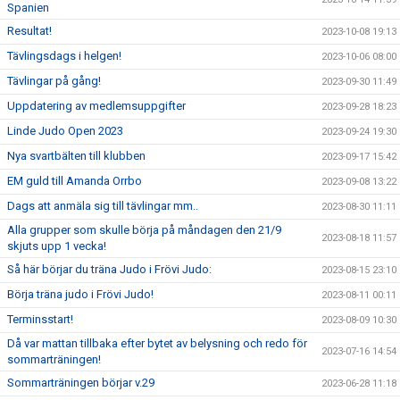
Spanien
Resultat!
2023-10-08 19:13
Tävlingsdags i helgen!
2023-10-06 08:00
Tävlingar på gång!
2023-09-30 11:49
Uppdatering av medlemsuppgifter
2023-09-28 18:23
Linde Judo Open 2023
2023-09-24 19:30
Nya svartbälten till klubben
2023-09-17 15:42
EM guld till Amanda Orrbo
2023-09-08 13:22
Dags att anmäla sig till tävlingar mm..
2023-08-30 11:11
Alla grupper som skulle börja på måndagen den 21/9
2023-08-18 11:57
skjuts upp 1 vecka!
Så här börjar du träna Judo i Frövi Judo:
2023-08-15 23:10
Börja träna judo i Frövi Judo!
2023-08-11 00:11
Terminsstart!
2023-08-09 10:30
Då var mattan tillbaka efter bytet av belysning och redo för
2023-07-16 14:54
sommarträningen!
Sommarträningen börjar v.29
2023-06-28 11:18