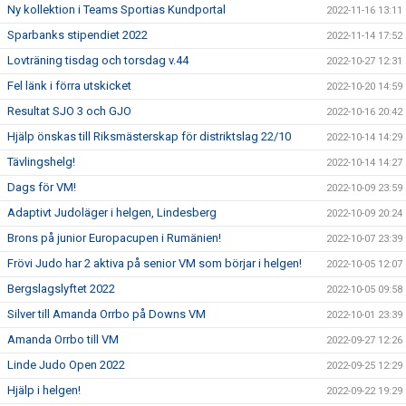
Ny kollektion i Teams Sportias Kundportal
2022-11-16 13:11
Sparbanks stipendiet 2022
2022-11-14 17:52
Lovträning tisdag och torsdag v.44
2022-10-27 12:31
Fel länk i förra utskicket
2022-10-20 14:59
Resultat SJO 3 och GJO
2022-10-16 20:42
Hjälp önskas till Riksmästerskap för distriktslag 22/10
2022-10-14 14:29
Tävlingshelg!
2022-10-14 14:27
Dags för VM!
2022-10-09 23:59
Adaptivt Judoläger i helgen, Lindesberg
2022-10-09 20:24
Brons på junior Europacupen i Rumänien!
2022-10-07 23:39
Frövi Judo har 2 aktiva på senior VM som börjar i helgen!
2022-10-05 12:07
Bergslagslyftet 2022
2022-10-05 09:58
Silver till Amanda Orrbo på Downs VM
2022-10-01 23:39
Amanda Orrbo till VM
2022-09-27 12:26
Linde Judo Open 2022
2022-09-25 12:29
Hjälp i helgen!
2022-09-22 19:29