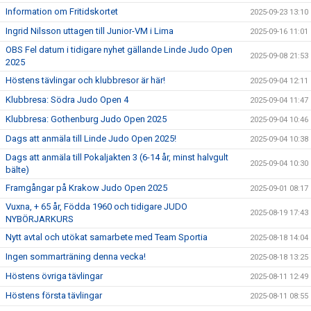
Information om Fritidskortet
2025-09-23 13:10
Ingrid Nilsson uttagen till Junior-VM i Lima
2025-09-16 11:01
OBS Fel datum i tidigare nyhet gällande Linde Judo Open
2025-09-08 21:53
2025
Höstens tävlingar och klubbresor är här!
2025-09-04 12:11
Klubbresa: Södra Judo Open 4
2025-09-04 11:47
Klubbresa: Gothenburg Judo Open 2025
2025-09-04 10:46
Dags att anmäla till Linde Judo Open 2025!
2025-09-04 10:38
Dags att anmäla till Pokaljakten 3 (6-14 år, minst halvgult
2025-09-04 10:30
bälte)
Framgångar på Krakow Judo Open 2025
2025-09-01 08:17
Vuxna, + 65 år, Födda 1960 och tidigare JUDO
2025-08-19 17:43
NYBÖRJARKURS
Nytt avtal och utökat samarbete med Team Sportia
2025-08-18 14:04
Ingen sommarträning denna vecka!
2025-08-18 13:25
Höstens övriga tävlingar
2025-08-11 12:49
Höstens första tävlingar
2025-08-11 08:55