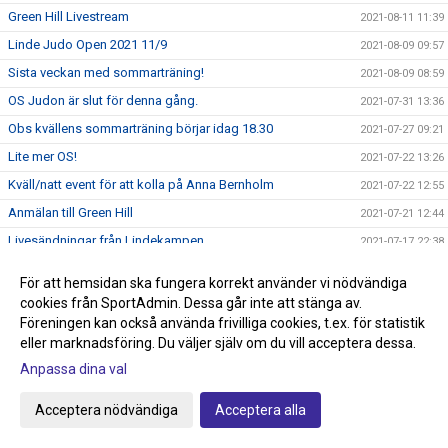
Green Hill Livestream
2021-08-11 11:39
Linde Judo Open 2021 11/9
2021-08-09 09:57
Sista veckan med sommarträning!
2021-08-09 08:59
OS Judon är slut för denna gång.
2021-07-31 13:36
Obs kvällens sommarträning börjar idag 18.30
2021-07-27 09:21
Lite mer OS!
2021-07-22 13:26
Kväll/natt event för att kolla på Anna Bernholm
2021-07-22 12:55
Anmälan till Green Hill
2021-07-21 12:44
Livesändningar från Lindekampen
2021-07-17 22:38
Justerade tider för Lindekampen på söndag!
2021-07-16 00:07
För att hemsidan ska fungera korrekt använder vi nödvändiga
Hemsidan och höstterminen!
2021-07-05 09:54
cookies från SportAdmin. Dessa går inte att stänga av.
Föreningen kan också använda frivilliga cookies, t.ex. för statistik
Frågor ang Smoothcomp systemet
2021-07-05 09:18
eller marknadsföring. Du väljer själv om du vill acceptera dessa.
Glöm inte att anmäla till Lindekampen den 18/7
2021-07-05 08:50
Anpassa dina val
Tävling Green Hill 14/8 Stockholm
2021-07-01 08:37
Idag börjar sommarträningen och Tävling på gång!
Acceptera nödvändiga
Acceptera alla
2021-06-29 10:51
Nytt tävlingssystem för Judotävlingar
2021-06-22 18:00