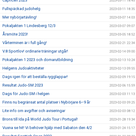
Capricen 2023
2023-03-11 18:45
Fullspäckad judohelg
2023-03-11 18:35
Mer nybörjartävling!
2023-03-07 14:03
Pokaljakten 1 Lindesberg 12/3
2023-03-07 09:07
Årsmöte 2023!
2023-03-05 18:52
Vårterminen är i full gång!
2023-02-21 22:34
V.8 Sportlov! ordinarie träningar utgår!
2023-02-14 09:00
Pokaljakten 1 2023 och domarutbildning
2023-02-13 10:24
Helgens Judoaktiviteter
2023-02-13 09:55
Dags igen för att beställa rygglappar!
2023-02-09 19:15
Resultat Judo-SM 2023
2023-02-06 15:59
Dags för Judo-SM i helgen
2023-02-03 11:13
Finns nu begränsat antal platser i Nybörjare 6–9 år
2023-02-03 09:25
Lite info om avgifter och aviseringar
2023-02-03 08:12
Brons till Ida på World Judo Tour i Portugal!
2023-01-28 19:34
Vuxna se hit! Vi behöver hjälp med Sabaton den 4/2
2023-01-24 15:17