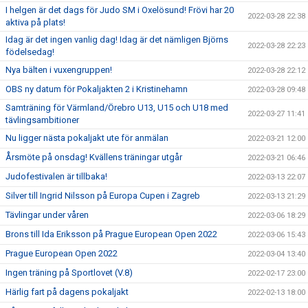
I helgen är det dags för Judo SM i Oxelösund! Frövi har 20
2022-03-28 22:38
aktiva på plats!
Idag är det ingen vanlig dag! Idag är det nämligen Björns
2022-03-28 22:23
födelsedag!
Nya bälten i vuxengruppen!
2022-03-28 22:12
OBS ny datum för Pokaljakten 2 i Kristinehamn
2022-03-28 09:48
Samträning för Värmland/Örebro U13, U15 och U18 med
2022-03-27 11:41
tävlingsambitioner
Nu ligger nästa pokaljakt ute för anmälan
2022-03-21 12:00
Årsmöte på onsdag! Kvällens träningar utgår
2022-03-21 06:46
Judofestivalen är tillbaka!
2022-03-13 22:07
Silver till Ingrid Nilsson på Europa Cupen i Zagreb
2022-03-13 21:29
Tävlingar under våren
2022-03-06 18:29
Brons till Ida Eriksson på Prague European Open 2022
2022-03-06 15:43
Prague European Open 2022
2022-03-04 13:40
Ingen träning på Sportlovet (V.8)
2022-02-17 23:00
Härlig fart på dagens pokaljakt
2022-02-13 18:00