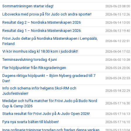
Sommarträningen startar idag!
2026-06-23 08:00
Libovecka med prova på för Judo och andra sporter!
2026-06-15 12:26
Resultat dag 2 – Nordiska Mästerskapen 2026
2026-06-14 13:05
Resultat dag 1 – Nordiska Mästerskapen 2026
2026-06-13 19:40
Frövi Judo deltar på Nordiska Mästerskapen i Lempäälä,
2026-06-12 22:51
Finland
Vi kör inomhus idag kl 18.00 kom i judodräkt!
2026-06-04 17:02
Terminsavslutning torsdag 4 juni
2026-06-02 10:28
Fler höjdpunkter från Riksgraderingen
2026-05-24 23:06
Dagens riktiga höjdpunkt – Björn Nyberg graderad till 7
2026-05-24 22:53
Dan!
Info och schema inför helgens Skol-RM och
2026-05-18 22:29
Judofestivalen!
Medaljer och tuffa matcher för Frövi Judo på Budo Nord
2026-05-17 16:30
Cup & Camp 2026
Starka resultat för Frövi Judo på A-Judo Open 2026!
2026-05-17 16:13
Fyra nya svarta bälten till klubben!
2026-05-17 16:10
Inga ordinarie träningar torsdag och fredag denna veckan
2026-05-13 13:04