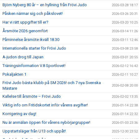
Björn Nyberg 80 år – en hyllning från Frövi Judo
2026-03-28 18:17
Påsken närmar sig och påkslovet!
2026-03-26 20:31
Har vi rätt uppgifter till er?
2026-03-20 10:25
Årsmöte 2026 genomfört
2026-03-14 11:26
Påminnelse årsmöte ikväll 18.30
2026-03-11 12:46
Internationella starter för Frövi Judo
2026-03-08 23:58
A-judon drog till Japan
2026-03-01 20:55
Träningsinformation V.8 Sportlovet!
2026-02-12 16:42
Pokaljakten 1
2026-02-11 10:27
Frövi Judo bästa klubb på SM 2026! och 7 nya Svenska
2026-02-08 20:00
Mästare
Kallelse till årsmöte – Frövi Judo
2026-02-02 13:35
Viktig info om Fritidskortet inför vårens avgifter!
2026-01-14 22:38
Korrigering av dag!
2026-01-14 22:32
Nu är anmälan öppen för vårens nybörjargrupper!
2026-01-03 23:36
Uppstartsläger från U13 och uppåt!
2025-12-30 23:52