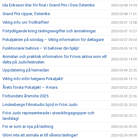
Ida Eriksson klar för final i Grand Prix i Övre Österrike
2025-03-08 14:43
Grand Prix Upper, Österrike
2025-03-08 11:01
Viktig info om Trollträffen!
2025-03-07 12:08
Förtydilgande kring tävlingsavgifter och änmälningar.
2025-03-07 10:27
Pokaljakten på söndag – Viktig information för deltagare
2025-03-07 09:54
Funktionärer behövs – Vi behöver din hjälp!
2025-03-05 14:15
Anmälan och praktisk information för Frövis aktiva som vill
2025-03-05 14:09
delta på Judofestivalen
Uppdatering på hemsidan
2025-03-04 22:35
Viktig info inför helgens Pokaljakt!
2025-03-04 19:15
Årets första Pokaljakt – 9 mars
2025-03-02 23:23
Förbundets årsmöte 2025
2025-03-02 22:36
Lindesbergs Filmstudio bjöd in Frövi Judo
2025-02-25 23:52
Frövi Judo representerade i utvecklingsgrupper och
2025-02-24 23:11
landslag!
För er som är nya på tävlinng
2025-02-24 09:25
Glöm inte att anmäla er till vårens tävlingar!
2025-02-24 09:00