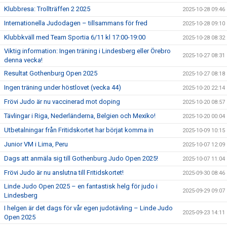
Klubbresa: Trollträffen 2 2025
2025-10-28 09:46
Internationella Judodagen – tillsammans för fred
2025-10-28 09:10
Klubbkväll med Team Sportia 6/11 kl 17:00-19:00
2025-10-28 08:32
Viktig information: Ingen träning i Lindesberg eller Örebro
2025-10-27 08:31
denna vecka!
Resultat Gothenburg Open 2025
2025-10-27 08:18
Ingen träning under höstlovet (vecka 44)
2025-10-20 22:14
Frövi Judo är nu vaccinerad mot doping
2025-10-20 08:57
Tävlingar i Riga, Nederländerna, Belgien och Mexiko!
2025-10-20 00:04
Utbetalningar från Fritidskortet har börjat komma in
2025-10-09 10:15
Junior VM i Lima, Peru
2025-10-07 12:09
Dags att anmäla sig till Gothenburg Judo Open 2025!
2025-10-07 11:04
Frövi Judo är nu anslutna till Fritidskortet!
2025-09-30 08:46
Linde Judo Open 2025 – en fantastisk helg för judo i
2025-09-29 09:07
Lindesberg
I helgen är det dags för vår egen judotävling – Linde Judo
2025-09-23 14:11
Open 2025