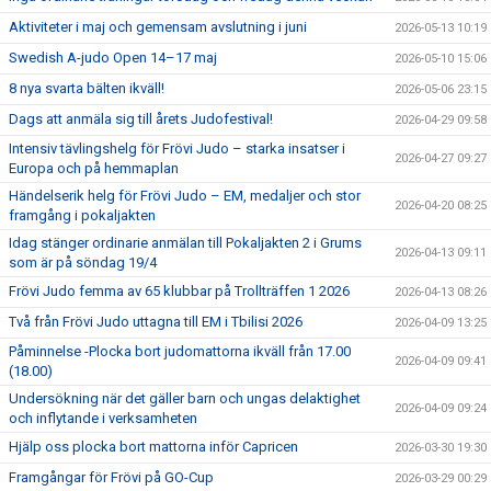
Aktiviteter i maj och gemensam avslutning i juni
2026-05-13 10:19
Swedish A-judo Open 14–17 maj
2026-05-10 15:06
8 nya svarta bälten ikväll!
2026-05-06 23:15
Dags att anmäla sig till årets Judofestival!
2026-04-29 09:58
Intensiv tävlingshelg för Frövi Judo – starka insatser i
2026-04-27 09:27
Europa och på hemmaplan
Händelserik helg för Frövi Judo – EM, medaljer och stor
2026-04-20 08:25
framgång i pokaljakten
Idag stänger ordinarie anmälan till Pokaljakten 2 i Grums
2026-04-13 09:11
som är på söndag 19/4
Frövi Judo femma av 65 klubbar på Trollträffen 1 2026
2026-04-13 08:26
Två från Frövi Judo uttagna till EM i Tbilisi 2026
2026-04-09 13:25
Påminnelse -Plocka bort judomattorna ikväll från 17.00
2026-04-09 09:41
(18.00)
Undersökning när det gäller barn och ungas delaktighet
2026-04-09 09:24
och inflytande i verksamheten
Hjälp oss plocka bort mattorna inför Capricen
2026-03-30 19:30
Framgångar för Frövi på GO-Cup
2026-03-29 00:29