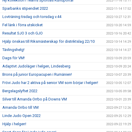
Ny kollektion i Teams Sportias Kundportal
2022-11-16 13:11
Sparbanks stipendiet 2022
2022-11-14 17:52
Lovträning tisdag och torsdag v.44
2022-10-27 12:31
Fel länk i förra utskicket
2022-10-20 14:59
Resultat SJO 3 och GJO
2022-10-16 20:42
Hjälp önskas till Riksmästerskap för distriktslag 22/10
2022-10-14 14:29
Tävlingshelg!
2022-10-14 14:27
Dags för VM!
2022-10-09 23:59
Adaptivt Judoläger i helgen, Lindesberg
2022-10-09 20:24
Brons på junior Europacupen i Rumänien!
2022-10-07 23:39
Frövi Judo har 2 aktiva på senior VM som börjar i helgen!
2022-10-05 12:07
Bergslagslyftet 2022
2022-10-05 09:58
Silver till Amanda Orrbo på Downs VM
2022-10-01 23:39
Amanda Orrbo till VM
2022-09-27 12:26
Linde Judo Open 2022
2022-09-25 12:29
Hjälp i helgen!
2022-09-22 19:29