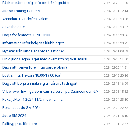
Påsken närmar sig! Info om träningstider
2024-03-26 11:00
Judo5 Träning i Grums!
2024-03-11 12:14
Anmälan till Judofestivalen!
2024-03-06 23:38
Save the date!
2024-03-06 23:37
Dags för årsmöte 13/3 18:00
2024-03-06 23:36
Information inför helgens klubbläger!
2024-03-06 23:21
Nyheter från landslagsorganisationen
2024-02-21 08:09
Frövi judos egna läger med övernattning 9-10 mars!
2024-02-20 14:00
Dags att förnya förenings garderoben?
2024-02-20 11:21
Lovträning! Tis-tors 18.00-19.00 (ca)
2024-02-18 20:16
Dags att börja anmäla sig till vårens tävlingar!
2024-02-15 16:09
Vi behöver frivilliga som kan hjälpa till på Capricen den 6/4
2024-02-06 15:52
Pokaljakten 1 2024 11/2 in och anmäl!
2024-02-04 23:10
Resultat Judo SM 2024
2024-02-04 22:32
Judo SM 2024
2024-02-01 16:10
Falltrygghet för äldre
2024-01-11 17:47