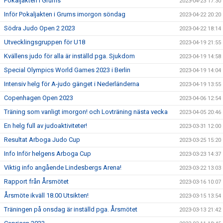
Pokaljakten i Grums
2023-04-23 17:30
Inför Pokaljakten i Grums imorgon söndag
2023-04-22 20:20
Södra Judo Open 2 2023
2023-04-22 18:14
Utvecklingsgruppen för U18
2023-04-19 21:55
Kvällens judo för alla är inställd pga. Sjukdom
2023-04-19 14:58
Special Olympics World Games 2023 i Berlin
2023-04-19 14:04
Intensiv helg för A-judo gänget i Nederländerna
2023-04-19 13:55
Copenhagen Open 2023
2023-04-06 12:54
Träning som vanligt imorgon! och Lovträning nästa vecka
2023-04-05 20:46
En helg full av judoaktiviteter!
2023-03-31 12:00
Resultat Arboga Judo Cup
2023-03-25 15:20
Info Inför helgens Arboga Cup
2023-03-23 14:37
Viktig info angående Lindesbergs Arena!
2023-03-22 13:03
Rapport från Årsmötet
2023-03-16 10:07
Årsmöte ikväll 18.00 Utsikten!
2023-03-15 13:54
Träningen på onsdag är inställd pga. Årsmötet
2023-03-13 21:42