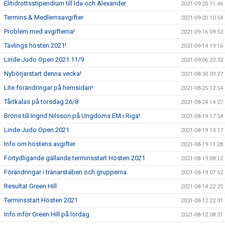
Elitidrottsstipendium till Ida och Alexander
2021-09-20 11:46
Termins & Medlemsavgifter
2021-09-20 10:54
Problem med avgifterna!
2021-09-16 09:53
Tävlings hösten 2021!
2021-09-14 19:16
Linde Judo Open 2021 11/9
2021-09-06 22:32
Nybörjarstart denna vecka!
2021-08-30 09:27
Lite förändringar på hemsidan!
2021-08-25 12:54
Tårtkalas på torsdag 26/8
2021-08-24 14:27
Brons till Ingrid Nilsson på Ungdoms EM i Riga!
2021-08-19 17:54
Linde Judo Open 2021
2021-08-19 13:17
Info om höstens avgifter
2021-08-19 11:28
Förtydligande gällande terminsstart Hösten 2021
2021-08-19 08:12
Förändringar i tränarstaben och grupperna
2021-08-19 07:52
Resultat Green Hill
2021-08-14 22:25
Terminsstart Hösten 2021
2021-08-12 22:31
Info inför Green Hill på lördag
2021-08-12 08:31