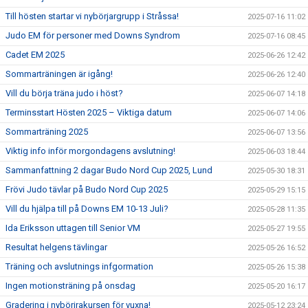
Till hösten startar vi nybörjargrupp i Stråssa!
2025-07-16 11:02
Judo EM för personer med Downs Syndrom
2025-07-16 08:45
Cadet EM 2025
2025-06-26 12:42
Sommarträningen är igång!
2025-06-26 12:40
Vill du börja träna judo i höst?
2025-06-07 14:18
Terminsstart Hösten 2025 – Viktiga datum
2025-06-07 14:06
Sommarträning 2025
2025-06-07 13:56
Viktig info inför morgondagens avslutning!
2025-06-03 18:44
Sammanfattning 2 dagar Budo Nord Cup 2025, Lund
2025-05-30 18:31
Frövi Judo tävlar på Budo Nord Cup 2025
2025-05-29 15:15
Vill du hjälpa till på Downs EM 10-13 Juli?
2025-05-28 11:35
Ida Eriksson uttagen till Senior VM
2025-05-27 19:55
Resultat helgens tävlingar
2025-05-26 16:52
Träning och avslutnings infgormation
2025-05-26 15:38
Ingen motionsträning på onsdag
2025-05-20 16:17
Gradering i nybörjrakursen för vuxna!
2025-05-12 23:24