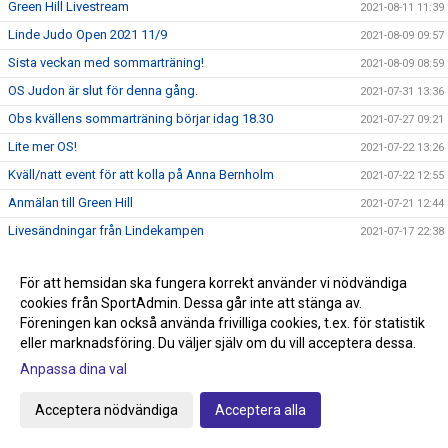
Green Hill Livestream
2021-08-11 11:39
Linde Judo Open 2021 11/9
2021-08-09 09:57
Sista veckan med sommarträning!
2021-08-09 08:59
OS Judon är slut för denna gång.
2021-07-31 13:36
Obs kvällens sommarträning börjar idag 18.30
2021-07-27 09:21
Lite mer OS!
2021-07-22 13:26
Kväll/natt event för att kolla på Anna Bernholm
2021-07-22 12:55
Anmälan till Green Hill
2021-07-21 12:44
Livesändningar från Lindekampen
2021-07-17 22:38
Justerade tider för Lindekampen på söndag!
2021-07-16 00:07
För att hemsidan ska fungera korrekt använder vi nödvändiga
Hemsidan och höstterminen!
2021-07-05 09:54
cookies från SportAdmin. Dessa går inte att stänga av.
Frågor ang Smoothcomp systemet
2021-07-05 09:18
Föreningen kan också använda frivilliga cookies, t.ex. för statistik
Glöm inte att anmäla till Lindekampen den 18/7
eller marknadsföring. Du väljer själv om du vill acceptera dessa.
2021-07-05 08:50
Anpassa dina val
Tävling Green Hill 14/8 Stockholm
2021-07-01 08:37
Idag börjar sommarträningen och Tävling på gång!
2021-06-29 10:51
Acceptera nödvändiga
Acceptera alla
Nytt tävlingssystem för Judotävlingar
2021-06-22 18:00