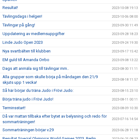
Resultat!
2023-10-08 19:13
Tävlingsdags i helgen!
2023-10-06 08:00
Tävlingar på gång!
2023-09-30 11:49
Uppdatering av medlemsuppgifter
2023-09-28 18:23
Linde Judo Open 2023
2023-09-24 19:30
Nya svartbälten till klubben
2023-09-17 15:42
EM guld till Amanda Orrbo
2023-09-08 13:22
Dags att anmäla sig till tävlingar mm..
2023-08-30 11:11
Alla grupper som skulle börja på måndagen den 21/9
2023-08-18 11:57
skjuts upp 1 vecka!
Så här börjar du träna Judo i Frövi Judo:
2023-08-15 23:10
Börja träna judo i Frövi Judo!
2023-08-11 00:11
Terminsstart!
2023-08-09 10:30
Då var mattan tillbaka efter bytet av belysning och redo för
2023-07-16 14:54
sommarträningen!
Sommarträningen börjar v.29
2023-06-28 11:18
Resultat Special Olympics World Games 2023, Berlin
2023-06-25 08:23