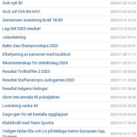
Gott nytt år!
2024-01-02 10:23
God Jul! Och lite info!
2023-12-24 00:55
Gemensam avslutning ikväll 18.00!
2023-12-14 14:10
Lag-SM 2023 resultat!
2023-12-10 23:29
Julavslutning
2023-12-07 09:15
Baltic Sea Championships 2023
2023-12-03 09:31
Efterlysning av personer med truckkort
2023-11-28 11:11
Riksmästerskap för distriktslag 2024
2023-11-23 21:17
Resultat Trollträffen 2 2023
2023-11-20 09:00
Resultat Staffanstorps Judogames 2023
2023-11-11 23:04
Resultat helgens tävlingar
2023-11-07 08:40
Glöm inte anmäla till pokaljakten
2023-10-24 20:35
Lovträning vecka 44
2023-10-24 20:25
Dags igen för att beställa rygglappar!
2023-10-24 20:24
Klubbkväll med Team Sportia
2023-10-17 20:49
I helgen tävlar Ella och Liv på Malaga Senior European Cup,
2023-10-14 11:39
Spanien