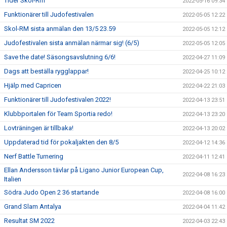
Tider Skol-Rm
2022-05-16 09:34
Funktionärer till Judofestivalen
2022-05-05 12:22
Skol-RM sista anmälan den 13/5 23.59
2022-05-05 12:12
Judofestivalen sista anmälan närmar sig! (6/5)
2022-05-05 12:05
Save the date! Säsongsavslutning 6/6!
2022-04-27 11:09
Dags att beställa rygglappar!
2022-04-25 10:12
Hjälp med Capricen
2022-04-22 21:03
Funktionärer till Judofestivalen 2022!
2022-04-13 23:51
Klubbportalen för Team Sportia redo!
2022-04-13 23:20
Lovträningen är tillbaka!
2022-04-13 20:02
Uppdaterad tid för pokaljakten den 8/5
2022-04-12 14:36
Nerf Battle Turnering
2022-04-11 12:41
Ellan Andersson tävlar på Ligano Junior European Cup,
2022-04-08 16:23
Italien
Södra Judo Open 2 36 startande
2022-04-08 16:00
Grand Slam Antalya
2022-04-04 11:42
Resultat SM 2022
2022-04-03 22:43