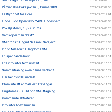
Snart dags för Linde judo open!
2022-09-14 09:10
Påminnelse Pokaljakten 3, Grums 18/9
2022-09-12 09:53
Falltrygghet för äldre
2022-09-07 17:04
Linde Judo Open 2022 24/9 i Lindesberg
2022-09-06 08:35
Pokaljakten 3, 18/9 i Grums
2022-09-06 08:26
Vart köper man dräkt?
2022-09-06 08:19
VM brons till Ingrid Nilsson i Sarajevo!
2022-08-27 18:38
Ingrid Nilsson till Ungdoms VM
2022-08-25 19:11
En spännande höst!
2022-08-18 17:14
Lite info inför terminsstart
2022-08-11 15:10
Sommarträning även denna veckan!!
2022-08-08 15:27
Fler behövs till Lundell!
2022-08-04 18:18
Glöm inte att anmäla er till tävlingar.
2022-08-04 11:27
Ungdoms OS Guld och VM uttagning
2022-07-29 12:11
Kommande aktiviteter
2022-07-18 10:20
Info inför höstterminen
2022-07-18 10:07