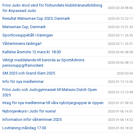
Frövi Judo stod värd för förbundets klubbtränarutbildning
2025-02-24 08:46
för Anpassad Judo
Resultat Matsumae Cup 2025, Danmark
2025-02-16 22:17
Matsumae Cup, Danmark
2025-02-15 01:33
Sportlovsuppehåll i träningen
2025-02-11 20:35
Vårterminens tävlingar!
2025-02-11 20:31
Kallelse årsmöte 12 mars kl. 18.00
2025-02-06 08:58
Viktigt meddelande till berörda av SportAdmins
2025-02-06 08:12
personuppgiftsincident.
SM 2025 och Grand Slam 2025
2025-02-04
Info för nya medlemmar
2025-01-13 14:56
Frövi Judo och Judogymnasiet till Matsuru Dutch Open
2025-01-13 10:48
2025
Intag för nya medlemmar till våra nybörjargrupper är öppen
2025-01-07 08:35
Nybörjarekurs i Judo för vuxna!
2025-01-06 16:01
Information inför vårterminen 2025
2025-01-06 14:52
Lovträning måndag 17.00
2025-01-05 18:02