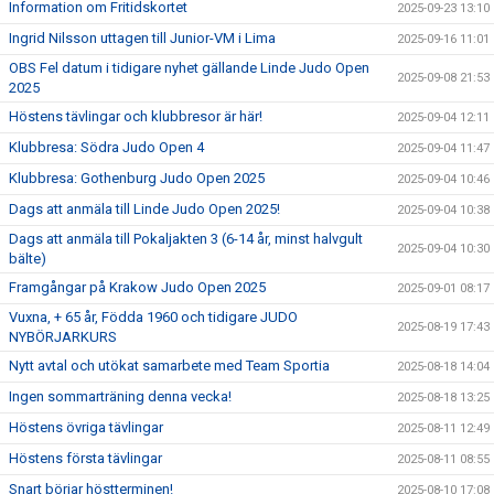
Information om Fritidskortet
2025-09-23 13:10
Ingrid Nilsson uttagen till Junior-VM i Lima
2025-09-16 11:01
OBS Fel datum i tidigare nyhet gällande Linde Judo Open
2025-09-08 21:53
2025
Höstens tävlingar och klubbresor är här!
2025-09-04 12:11
Klubbresa: Södra Judo Open 4
2025-09-04 11:47
Klubbresa: Gothenburg Judo Open 2025
2025-09-04 10:46
Dags att anmäla till Linde Judo Open 2025!
2025-09-04 10:38
Dags att anmäla till Pokaljakten 3 (6-14 år, minst halvgult
2025-09-04 10:30
bälte)
Framgångar på Krakow Judo Open 2025
2025-09-01 08:17
Vuxna, + 65 år, Födda 1960 och tidigare JUDO
2025-08-19 17:43
NYBÖRJARKURS
Nytt avtal och utökat samarbete med Team Sportia
2025-08-18 14:04
Ingen sommarträning denna vecka!
2025-08-18 13:25
Höstens övriga tävlingar
2025-08-11 12:49
Höstens första tävlingar
2025-08-11 08:55
Snart börjar höstterminen!
2025-08-10 17:08