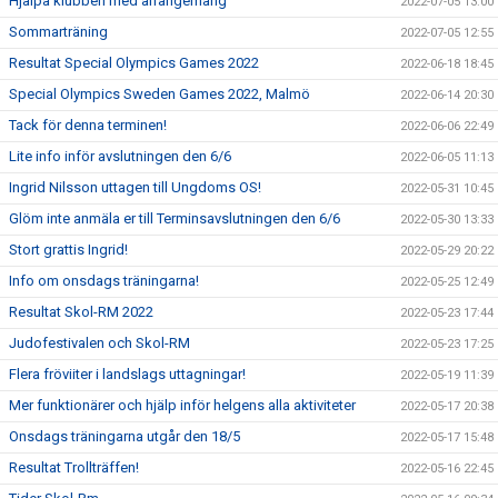
Hjälpa klubben med arrangemang
2022-07-05 13:00
Sommarträning
2022-07-05 12:55
Resultat Special Olympics Games 2022
2022-06-18 18:45
Special Olympics Sweden Games 2022, Malmö
2022-06-14 20:30
Tack för denna terminen!
2022-06-06 22:49
Lite info inför avslutningen den 6/6
2022-06-05 11:13
Ingrid Nilsson uttagen till Ungdoms OS!
2022-05-31 10:45
Glöm inte anmäla er till Terminsavslutningen den 6/6
2022-05-30 13:33
Stort grattis Ingrid!
2022-05-29 20:22
Info om onsdags träningarna!
2022-05-25 12:49
Resultat Skol-RM 2022
2022-05-23 17:44
Judofestivalen och Skol-RM
2022-05-23 17:25
Flera fröviiter i landslags uttagningar!
2022-05-19 11:39
Mer funktionärer och hjälp inför helgens alla aktiviteter
2022-05-17 20:38
Onsdags träningarna utgår den 18/5
2022-05-17 15:48
Resultat Trollträffen!
2022-05-16 22:45