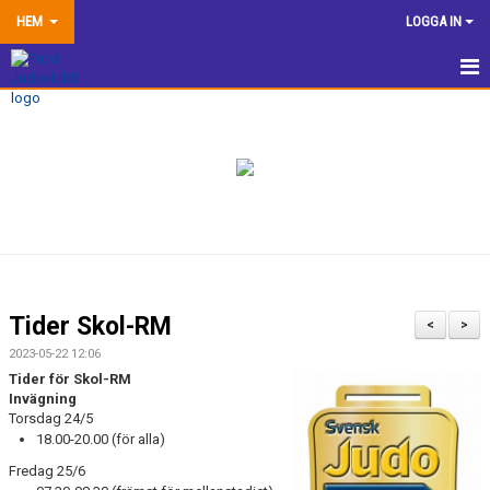
HEM
LOGGA IN
HEM
NYHETER
TRÄNINGSINFORMATION
TÄVLA
VÅRA EGNA ARRANGEMANG
Tider Skol-RM
<
>
DOKUMENTBANK
2023-05-22 12:06
Tider för Skol-RM
KLUBBSHOP
Invägning
Torsdag 24/5
18.00-20.00 (för alla)
KONTAKTA OSS
Fredag 25/6