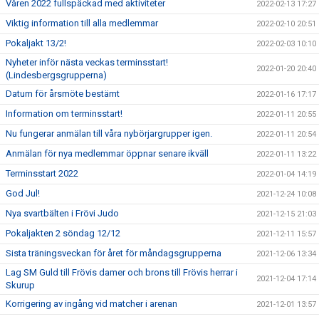
Våren 2022 fullspäckad med aktiviteter
2022-02-13 17:27
Viktig information till alla medlemmar
2022-02-10 20:51
Pokaljakt 13/2!
2022-02-03 10:10
Nyheter inför nästa veckas terminsstart!
2022-01-20 20:40
(Lindesbergsgrupperna)
Datum för årsmöte bestämt
2022-01-16 17:17
Information om terminsstart!
2022-01-11 20:55
Nu fungerar anmälan till våra nybörjargrupper igen.
2022-01-11 20:54
Anmälan för nya medlemmar öppnar senare ikväll
2022-01-11 13:22
Terminsstart 2022
2022-01-04 14:19
God Jul!
2021-12-24 10:08
Nya svartbälten i Frövi Judo
2021-12-15 21:03
Pokaljakten 2 söndag 12/12
2021-12-11 15:57
Sista träningsveckan för året för måndagsgrupperna
2021-12-06 13:34
Lag SM Guld till Frövis damer och brons till Frövis herrar i
2021-12-04 17:14
Skurup
Korrigering av ingång vid matcher i arenan
2021-12-01 13:57