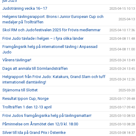
juli 2025
Judoträning vecka 16–17
2025-04-15 10:13
Helgens tävlingsrapport: Brons i Junior European Cup och
2025-04-13
medaljer på Trollträffen
Skol RM och Judofestivalen 2025 för Frövis medlemmar
2025-04-10 17:36
Frövi Judo tävlade i helgen – i fyra olika länder
2025-04-08 11:48
Framgångsrik helg på internationell tävling i Anpassad
2025-04-08 11:00
Judo
Vårens tävlingar!
2025-03-24 13:49
Dags att anmäla till Sörmlandsträffen
2025-03-24 13:45
Helgrapport från Frövi Judo: Katakurs, Grand Slam och tuff
2025-03-24 12:26
internationell damtävling!
Stjärnorna till Slottet
2025-03-20
Resultat Ippon Cup, Norge
2025-03-17 09:48
Trollträffen 1 den 12-13 april
2025-03-17 09:40
Frövi Judos framgångsrika helg på tävlingsmattan!
2025-03-10 08:53
Påminnelse om Årsmötet den 12/3 kl. 18.00
2025-03-10 08:28
Silver till Ida på Grand Prix i Österrike
2025-03-08 18:37