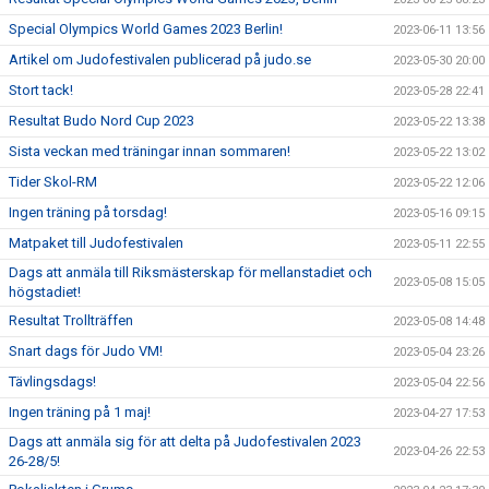
Special Olympics World Games 2023 Berlin!
2023-06-11 13:56
Artikel om Judofestivalen publicerad på judo.se
2023-05-30 20:00
Stort tack!
2023-05-28 22:41
Resultat Budo Nord Cup 2023
2023-05-22 13:38
Sista veckan med träningar innan sommaren!
2023-05-22 13:02
Tider Skol-RM
2023-05-22 12:06
Ingen träning på torsdag!
2023-05-16 09:15
Matpaket till Judofestivalen
2023-05-11 22:55
Dags att anmäla till Riksmästerskap för mellanstadiet och
2023-05-08 15:05
högstadiet!
Resultat Trollträffen
2023-05-08 14:48
Snart dags för Judo VM!
2023-05-04 23:26
Tävlingsdags!
2023-05-04 22:56
Ingen träning på 1 maj!
2023-04-27 17:53
Dags att anmäla sig för att delta på Judofestivalen 2023
2023-04-26 22:53
26-28/5!