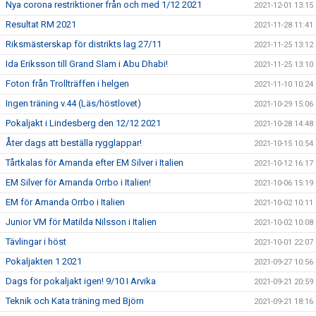
Nya corona restriktioner från och med 1/12 2021
2021-12-01 13:15
Resultat RM 2021
2021-11-28 11:41
Riksmästerskap för distrikts lag 27/11
2021-11-25 13:12
Ida Eriksson till Grand Slam i Abu Dhabi!
2021-11-25 13:10
Foton från Trollträffen i helgen
2021-11-10 10:24
Ingen träning v.44 (Läs/höstlovet)
2021-10-29 15:06
Pokaljakt i Lindesberg den 12/12 2021
2021-10-28 14:48
Åter dags att beställa rygglappar!
2021-10-15 10:54
Tårtkalas för Amanda efter EM Silver i Italien
2021-10-12 16:17
EM Silver för Amanda Orrbo i Italien!
2021-10-06 15:19
EM för Amanda Orrbo i Italien
2021-10-02 10:11
Junior VM för Matilda Nilsson i Italien
2021-10-02 10:08
Tävlingar i höst
2021-10-01 22:07
Pokaljakten 1 2021
2021-09-27 10:56
Dags för pokaljakt igen! 9/10 I Arvika
2021-09-21 20:59
Teknik och Kata träning med Björn
2021-09-21 18:16