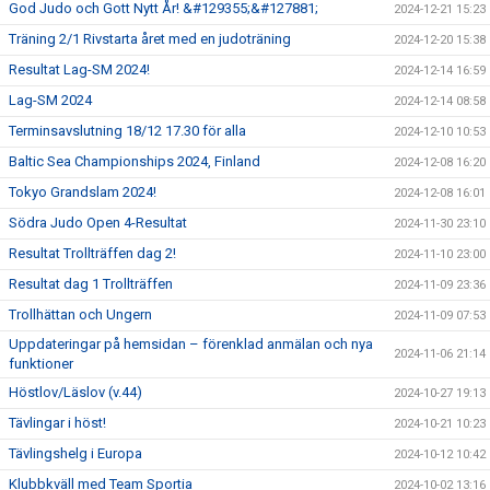
God Judo och Gott Nytt År! &#129355;&#127881;
2024-12-21 15:23
Träning 2/1 Rivstarta året med en judoträning
2024-12-20 15:38
Resultat Lag-SM 2024!
2024-12-14 16:59
Lag-SM 2024
2024-12-14 08:58
Terminsavslutning 18/12 17.30 för alla
2024-12-10 10:53
Baltic Sea Championships 2024, Finland
2024-12-08 16:20
Tokyo Grandslam 2024!
2024-12-08 16:01
Södra Judo Open 4-Resultat
2024-11-30 23:10
Resultat Trollträffen dag 2!
2024-11-10 23:00
Resultat dag 1 Trollträffen
2024-11-09 23:36
Trollhättan och Ungern
2024-11-09 07:53
Uppdateringar på hemsidan – förenklad anmälan och nya
2024-11-06 21:14
funktioner
Höstlov/Läslov (v.44)
2024-10-27 19:13
Tävlingar i höst!
2024-10-21 10:23
Tävlingshelg i Europa
2024-10-12 10:42
Klubbkväll med Team Sportia
2024-10-02 13:16