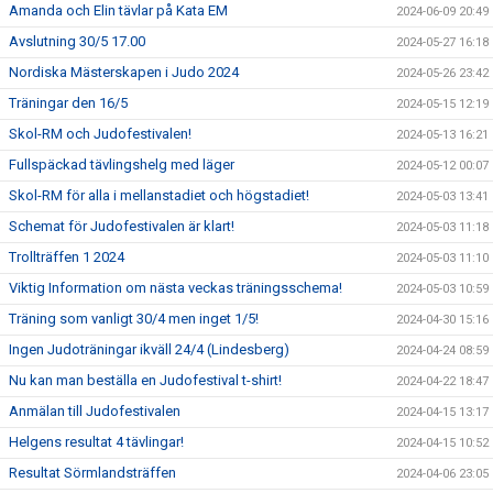
Amanda och Elin tävlar på Kata EM
2024-06-09 20:49
Avslutning 30/5 17.00
2024-05-27 16:18
Nordiska Mästerskapen i Judo 2024
2024-05-26 23:42
Träningar den 16/5
2024-05-15 12:19
Skol-RM och Judofestivalen!
2024-05-13 16:21
Fullspäckad tävlingshelg med läger
2024-05-12 00:07
Skol-RM för alla i mellanstadiet och högstadiet!
2024-05-03 13:41
Schemat för Judofestivalen är klart!
2024-05-03 11:18
Trollträffen 1 2024
2024-05-03 11:10
Viktig Information om nästa veckas träningsschema!
2024-05-03 10:59
Träning som vanligt 30/4 men inget 1/5!
2024-04-30 15:16
Ingen Judoträningar ikväll 24/4 (Lindesberg)
2024-04-24 08:59
Nu kan man beställa en Judofestival t-shirt!
2024-04-22 18:47
Anmälan till Judofestivalen
2024-04-15 13:17
Helgens resultat 4 tävlingar!
2024-04-15 10:52
Resultat Sörmlandsträffen
2024-04-06 23:05