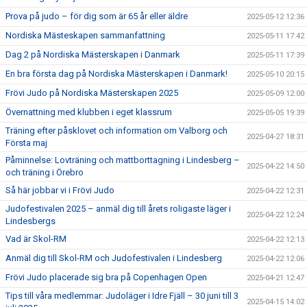
Prova på judo – för dig som är 65 år eller äldre
2025-05-12 12:36
Nordiska Mästeskapen sammanfattning
2025-05-11 17:42
Dag 2 på Nordiska Mästerskapen i Danmark
2025-05-11 17:39
En bra första dag på Nordiska Mästerskapen i Danmark!
2025-05-10 20:15
Frövi Judo på Nordiska Mästerskapen 2025
2025-05-09 12:00
Övernattning med klubben i eget klassrum
2025-05-05 19:39
Träning efter påsklovet och information om Valborg och
2025-04-27 18:31
Första maj
Påminnelse: Lovträning och mattborttagning i Lindesberg –
2025-04-22 14:50
och träning i Örebro
Så här jobbar vi i Frövi Judo
2025-04-22 12:31
Judofestivalen 2025 – anmäl dig till årets roligaste läger i
2025-04-22 12:24
Lindesbergs
Vad är Skol-RM
2025-04-22 12:13
Anmäl dig till Skol-RM och Judofestivalen i Lindesberg
2025-04-22 12:06
Frövi Judo placerade sig bra på Copenhagen Open
2025-04-21 12:47
Tips till våra medlemmar: Judoläger i Idre Fjäll – 30 juni till 3
2025-04-15 14:02