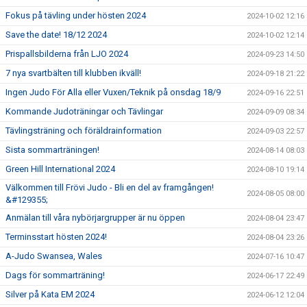
Fokus på tävling under hösten 2024
2024-10-02 12:16
Save the date! 18/12 2024
2024-10-02 12:14
Prispallsbilderna från LJO 2024
2024-09-23 14:50
7 nya svartbälten till klubben ikväll!
2024-09-18 21:22
Ingen Judo För Alla eller Vuxen/Teknik på onsdag 18/9
2024-09-16 22:51
Kommande Judoträningar och Tävlingar
2024-09-09 08:34
Tävlingsträning och föräldrainformation
2024-09-03 22:57
Sista sommarträningen!
2024-08-14 08:03
Green Hill International 2024
2024-08-10 19:14
Välkommen till Frövi Judo - Bli en del av framgången!
2024-08-05 08:00
&#129355;
Anmälan till våra nybörjargrupper är nu öppen
2024-08-04 23:47
Terminsstart hösten 2024!
2024-08-04 23:26
A-Judo Swansea, Wales
2024-07-16 10:47
Dags för sommarträning!
2024-06-17 22:49
Silver på Kata EM 2024
2024-06-12 12:04