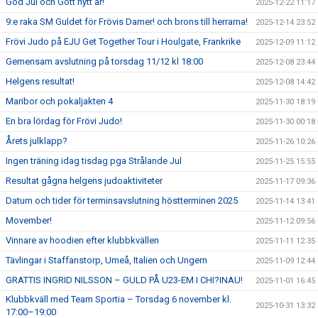
God Jul och Gott nytt år!
2025-12-22 11:17
9:e raka SM Guldet för Frövis Damer! och brons till herrarna!
2025-12-14 23:52
Frövi Judo på EJU Get Together Tour i Houlgate, Frankrike
2025-12-09 11:12
Gemensam avslutning på torsdag 11/12 kl 18:00
2025-12-08 23:44
Helgens resultat!
2025-12-08 14:42
Maribor och pokaljakten 4
2025-11-30 18:19
En bra lördag för Frövi Judo!
2025-11-30 00:18
Årets julklapp?
2025-11-26 10:26
Ingen träning idag tisdag pga Strålande Jul
2025-11-25 15:55
Resultat gågna helgens judoaktiviteter
2025-11-17 09:36
Datum och tider för terminsavslutning höstterminen 2025
2025-11-14 13:41
Movember!
2025-11-12 09:56
Vinnare av hoodien efter klubbkvällen
2025-11-11 12:35
Tävlingar i Staffanstorp, Umeå, Italien och Ungern
2025-11-09 12:44
GRATTIS INGRID NILSSON – GULD PÅ U23-EM I CHI?INAU!
2025-11-01 16:45
Klubbkväll med Team Sportia – Torsdag 6 november kl.
2025-10-31 13:32
17:00–19:00