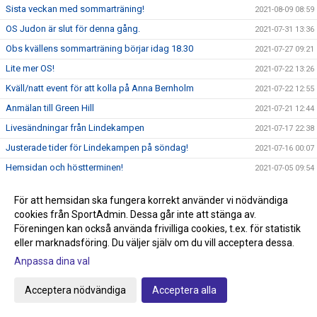
Sista veckan med sommarträning!
2021-08-09 08:59
OS Judon är slut för denna gång.
2021-07-31 13:36
Obs kvällens sommarträning börjar idag 18.30
2021-07-27 09:21
Lite mer OS!
2021-07-22 13:26
Kväll/natt event för att kolla på Anna Bernholm
2021-07-22 12:55
Anmälan till Green Hill
2021-07-21 12:44
Livesändningar från Lindekampen
2021-07-17 22:38
Justerade tider för Lindekampen på söndag!
2021-07-16 00:07
Hemsidan och höstterminen!
2021-07-05 09:54
Frågor ang Smoothcomp systemet
2021-07-05 09:18
För att hemsidan ska fungera korrekt använder vi nödvändiga
Glöm inte att anmäla till Lindekampen den 18/7
2021-07-05 08:50
cookies från SportAdmin. Dessa går inte att stänga av.
Tävling Green Hill 14/8 Stockholm
Föreningen kan också använda frivilliga cookies, t.ex. för statistik
2021-07-01 08:37
eller marknadsföring. Du väljer själv om du vill acceptera dessa.
Idag börjar sommarträningen och Tävling på gång!
2021-06-29 10:51
Anpassa dina val
Nytt tävlingssystem för Judotävlingar
2021-06-22 18:00
Sommarträning från och med 29/6 kl 17.30-18.45
2021-06-09 21:44
Acceptera nödvändiga
Acceptera alla
Knappen klubbshop är uppdaterad
2021-05-22 15:27