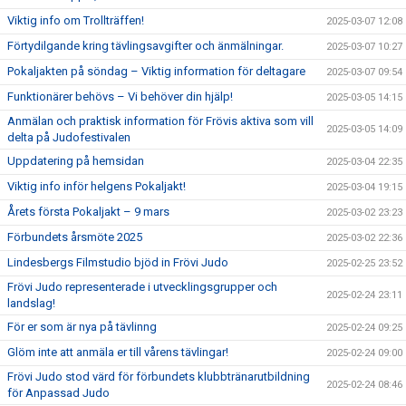
Viktig info om Trollträffen!
2025-03-07 12:08
Förtydilgande kring tävlingsavgifter och änmälningar.
2025-03-07 10:27
Pokaljakten på söndag – Viktig information för deltagare
2025-03-07 09:54
Funktionärer behövs – Vi behöver din hjälp!
2025-03-05 14:15
Anmälan och praktisk information för Frövis aktiva som vill
2025-03-05 14:09
delta på Judofestivalen
Uppdatering på hemsidan
2025-03-04 22:35
Viktig info inför helgens Pokaljakt!
2025-03-04 19:15
Årets första Pokaljakt – 9 mars
2025-03-02 23:23
Förbundets årsmöte 2025
2025-03-02 22:36
Lindesbergs Filmstudio bjöd in Frövi Judo
2025-02-25 23:52
Frövi Judo representerade i utvecklingsgrupper och
2025-02-24 23:11
landslag!
För er som är nya på tävlinng
2025-02-24 09:25
Glöm inte att anmäla er till vårens tävlingar!
2025-02-24 09:00
Frövi Judo stod värd för förbundets klubbtränarutbildning
2025-02-24 08:46
för Anpassad Judo