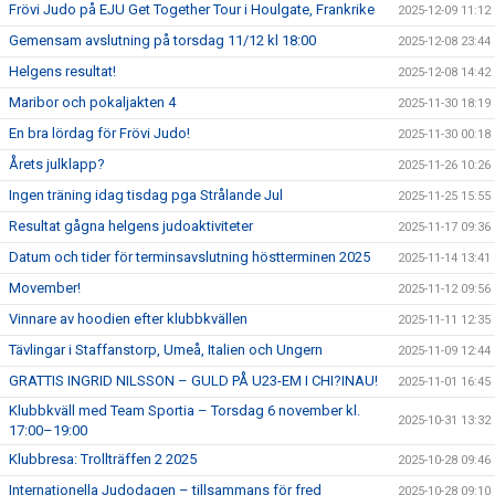
Frövi Judo på EJU Get Together Tour i Houlgate, Frankrike
2025-12-09 11:12
Gemensam avslutning på torsdag 11/12 kl 18:00
2025-12-08 23:44
Helgens resultat!
2025-12-08 14:42
Maribor och pokaljakten 4
2025-11-30 18:19
En bra lördag för Frövi Judo!
2025-11-30 00:18
Årets julklapp?
2025-11-26 10:26
Ingen träning idag tisdag pga Strålande Jul
2025-11-25 15:55
Resultat gågna helgens judoaktiviteter
2025-11-17 09:36
Datum och tider för terminsavslutning höstterminen 2025
2025-11-14 13:41
Movember!
2025-11-12 09:56
Vinnare av hoodien efter klubbkvällen
2025-11-11 12:35
Tävlingar i Staffanstorp, Umeå, Italien och Ungern
2025-11-09 12:44
GRATTIS INGRID NILSSON – GULD PÅ U23-EM I CHI?INAU!
2025-11-01 16:45
Klubbkväll med Team Sportia – Torsdag 6 november kl.
2025-10-31 13:32
17:00–19:00
Klubbresa: Trollträffen 2 2025
2025-10-28 09:46
Internationella Judodagen – tillsammans för fred
2025-10-28 09:10