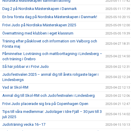
Nordiska Mästeskapen sammanfattning
2025-05-11 17:42
Dag 2 på Nordiska Mästerskapen i Danmark
2025-05-11 17:39
En bra första dag på Nordiska Mästerskapen i Danmark!
2025-05-10 20:15
Frövi Judo på Nordiska Mästerskapen 2025
2025-05-09 12:00
Övernattning med klubben i eget klassrum
2025-05-05 19:39
Träning efter påsklovet och information om Valborg och
2025-04-27 18:31
Första maj
Påminnelse: Lovträning och mattborttagning i Lindesberg –
2025-04-22 14:50
och träning i Örebro
Så här jobbar vi i Frövi Judo
2025-04-22 12:31
Judofestivalen 2025 – anmäl dig till årets roligaste läger i
2025-04-22 12:24
Lindesbergs
Vad är Skol-RM
2025-04-22 12:13
Anmäl dig till Skol-RM och Judofestivalen i Lindesberg
2025-04-22 12:06
Frövi Judo placerade sig bra på Copenhagen Open
2025-04-21 12:47
Tips till våra medlemmar: Judoläger i Idre Fjäll – 30 juni till 3
2025-04-15 14:02
juli 2025
Judoträning vecka 16–17
2025-04-15 10:13