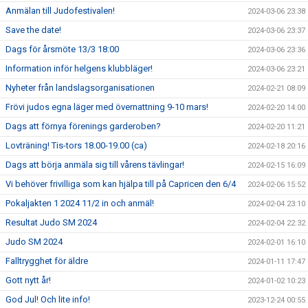
Anmälan till Judofestivalen!
2024-03-06 23:38
Save the date!
2024-03-06 23:37
Dags för årsmöte 13/3 18:00
2024-03-06 23:36
Information inför helgens klubbläger!
2024-03-06 23:21
Nyheter från landslagsorganisationen
2024-02-21 08:09
Frövi judos egna läger med övernattning 9-10 mars!
2024-02-20 14:00
Dags att förnya förenings garderoben?
2024-02-20 11:21
Lovträning! Tis-tors 18.00-19.00 (ca)
2024-02-18 20:16
Dags att börja anmäla sig till vårens tävlingar!
2024-02-15 16:09
Vi behöver frivilliga som kan hjälpa till på Capricen den 6/4
2024-02-06 15:52
Pokaljakten 1 2024 11/2 in och anmäl!
2024-02-04 23:10
Resultat Judo SM 2024
2024-02-04 22:32
Judo SM 2024
2024-02-01 16:10
Falltrygghet för äldre
2024-01-11 17:47
Gott nytt år!
2024-01-02 10:23
God Jul! Och lite info!
2023-12-24 00:55