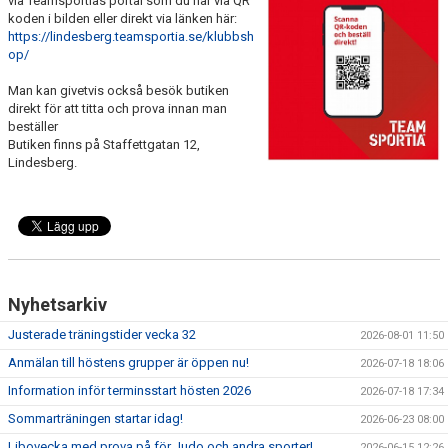
via Teamsportias portal som du når via QR
WALL OF FAME
koden i bilden eller direkt via länken här:
https://lindesberg.teamsportia.se/klubbsh
op/
Man kan givetvis också besök butiken
direkt för att titta och prova innan man
beställer
Butiken finns på Staffettgatan 12,
Lindesberg.
Nyhetsarkiv
Justerade träningstider vecka 32
2026-08-01 11:50
Anmälan till höstens grupper är öppen nu!
2026-07-18 18:06
Information inför terminsstart hösten 2026
2026-07-18 17:34
Sommarträningen startar idag!
2026-06-23 08:00
Libovecka med prova på för Judo och andra sporter!
2026-06-15 12:26