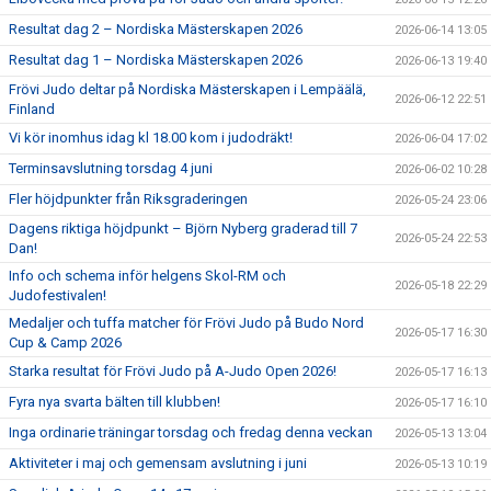
Resultat dag 2 – Nordiska Mästerskapen 2026
2026-06-14 13:05
Resultat dag 1 – Nordiska Mästerskapen 2026
2026-06-13 19:40
Frövi Judo deltar på Nordiska Mästerskapen i Lempäälä,
2026-06-12 22:51
Finland
Vi kör inomhus idag kl 18.00 kom i judodräkt!
2026-06-04 17:02
Terminsavslutning torsdag 4 juni
2026-06-02 10:28
Fler höjdpunkter från Riksgraderingen
2026-05-24 23:06
Dagens riktiga höjdpunkt – Björn Nyberg graderad till 7
2026-05-24 22:53
Dan!
Info och schema inför helgens Skol-RM och
2026-05-18 22:29
Judofestivalen!
Medaljer och tuffa matcher för Frövi Judo på Budo Nord
2026-05-17 16:30
Cup & Camp 2026
Starka resultat för Frövi Judo på A-Judo Open 2026!
2026-05-17 16:13
Fyra nya svarta bälten till klubben!
2026-05-17 16:10
Inga ordinarie träningar torsdag och fredag denna veckan
2026-05-13 13:04
Aktiviteter i maj och gemensam avslutning i juni
2026-05-13 10:19