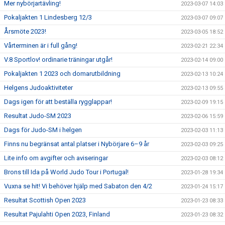
Mer nybörjartävling!
2023-03-07 14:03
Pokaljakten 1 Lindesberg 12/3
2023-03-07 09:07
Årsmöte 2023!
2023-03-05 18:52
Vårterminen är i full gång!
2023-02-21 22:34
V.8 Sportlov! ordinarie träningar utgår!
2023-02-14 09:00
Pokaljakten 1 2023 och domarutbildning
2023-02-13 10:24
Helgens Judoaktiviteter
2023-02-13 09:55
Dags igen för att beställa rygglappar!
2023-02-09 19:15
Resultat Judo-SM 2023
2023-02-06 15:59
Dags för Judo-SM i helgen
2023-02-03 11:13
Finns nu begränsat antal platser i Nybörjare 6–9 år
2023-02-03 09:25
Lite info om avgifter och aviseringar
2023-02-03 08:12
Brons till Ida på World Judo Tour i Portugal!
2023-01-28 19:34
Vuxna se hit! Vi behöver hjälp med Sabaton den 4/2
2023-01-24 15:17
Resultat Scottish Open 2023
2023-01-23 08:33
Resultat Pajulahti Open 2023, Finland
2023-01-23 08:32