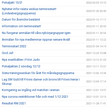
Pokaljakt 13/2!
2022-02-03 10:10
Nyheter inför nästa veckas terminsstart!
2022-01-20 20:40
(Lindesbergsgrupperna)
Datum för årsmöte bestämt
2022-01-16 17:17
Information om terminsstart!
2022-01-11 20:55
Nu fungerar anmälan till våra nybörjargrupper igen.
2022-01-11 20:54
Anmälan för nya medlemmar öppnar senare ikväll
2022-01-11 13:22
Terminsstart 2022
2022-01-04 14:19
God Jul!
2021-12-24 10:08
Nya svartbälten i Frövi Judo
2021-12-15 21:03
Pokaljakten 2 söndag 12/12
2021-12-11 15:57
Sista träningsveckan för året för måndagsgrupperna
2021-12-06 13:34
Lag SM Guld till Frövis damer och brons till Frövis herrar i
2021-12-04 17:14
Skurup
Korrigering av ingång vid matcher i arenan
2021-12-01 13:57
Nya corona restriktioner från och med 1/12 2021
2021-12-01 13:15
Resultat RM 2021
2021-11-28 11:41