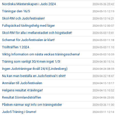
Nordiska Mästerskapen i Judo 2024
2024-05-26 23:42
Träningar den 16/5
2024-05-15 12:19
Skol-RM och Judofestivalen!
2024-05-13 16:21
Fullspäckad tävlingshelg med läger
2024-05-12 00:07
Skol-RM för alla i mellanstadiet och högstadiet!
2024-05-03 13:41
Schemat för Judofestivalen är klart!
2024-05-03 11:18
Trollträffen 1 2024
2024-05-03 11:10
Viktig Information om nästa veckas träningsschema!
2024-05-03 10:59
Träning som vanligt 30/4 men inget 1/5!
2024-04-30 15:16
Ingen Judoträningar ikväll 24/4 (Lindesberg)
2024-04-24 08:59
Nu kan man beställa en Judofestival t-shirt!
2024-04-22 18:47
Anmälan till Judofestivalen
2024-04-15 13:17
Helgens resultat 4 tävlingar!
2024-04-15 10:52
Resultat Sörmlandsträffen
2024-04-06 23:05
Påsken närmar sig! Info om träningstider
2024-03-26 11:00
Judo5 Träning i Grums!
2024-03-11 12:14