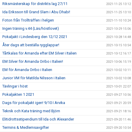
Riksmästerskap för distrikts lag 27/11
2021-11-25 13:12
Ida Eriksson till Grand Slam i Abu Dhabi!
2021-11-25 13:10
Foton från Trollträffen i helgen
2021-11-10 10:24
Ingen träning v.44 (Läs/höstlovet)
2021-10-29 15:06
Pokaljakt i Lindesberg den 12/12 2021
2021-10-28 14:48
Åter dags att beställa rygglappar!
2021-10-15 10:54
Tårtkalas för Amanda efter EM Silver i Italien
2021-10-12 16:17
EM Silver för Amanda Orrbo i Italien!
2021-10-06 15:19
EM för Amanda Orrbo i Italien
2021-10-02 10:11
Junior VM för Matilda Nilsson i Italien
2021-10-02 10:08
Tävlingar i höst
2021-10-01 22:07
Pokaljakten 1 2021
2021-09-27 10:56
Dags för pokaljakt igen! 9/10 I Arvika
2021-09-21 20:59
Teknik och Kata träning med Björn
2021-09-21 18:16
Elitidrottsstipendium till Ida och Alexander
2021-09-20 11:46
Termins & Medlemsavgifter
2021-09-20 10:54