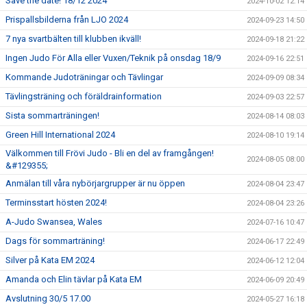
Save the date! 18/12 2024
2024-10-02 12:14
Prispallsbilderna från LJO 2024
2024-09-23 14:50
7 nya svartbälten till klubben ikväll!
2024-09-18 21:22
Ingen Judo För Alla eller Vuxen/Teknik på onsdag 18/9
2024-09-16 22:51
Kommande Judoträningar och Tävlingar
2024-09-09 08:34
Tävlingsträning och föräldrainformation
2024-09-03 22:57
Sista sommarträningen!
2024-08-14 08:03
Green Hill International 2024
2024-08-10 19:14
Välkommen till Frövi Judo - Bli en del av framgången!
2024-08-05 08:00
&#129355;
Anmälan till våra nybörjargrupper är nu öppen
2024-08-04 23:47
Terminsstart hösten 2024!
2024-08-04 23:26
A-Judo Swansea, Wales
2024-07-16 10:47
Dags för sommarträning!
2024-06-17 22:49
Silver på Kata EM 2024
2024-06-12 12:04
Amanda och Elin tävlar på Kata EM
2024-06-09 20:49
Avslutning 30/5 17.00
2024-05-27 16:18