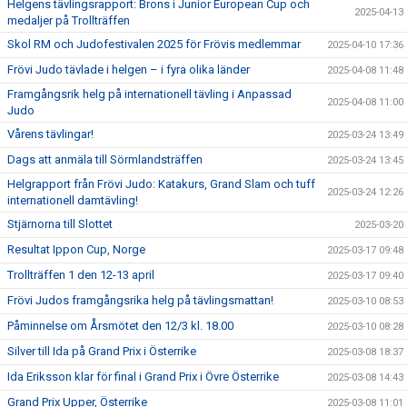
Helgens tävlingsrapport: Brons i Junior European Cup och
2025-04-13
medaljer på Trollträffen
Skol RM och Judofestivalen 2025 för Frövis medlemmar
2025-04-10 17:36
Frövi Judo tävlade i helgen – i fyra olika länder
2025-04-08 11:48
Framgångsrik helg på internationell tävling i Anpassad
2025-04-08 11:00
Judo
Vårens tävlingar!
2025-03-24 13:49
Dags att anmäla till Sörmlandsträffen
2025-03-24 13:45
Helgrapport från Frövi Judo: Katakurs, Grand Slam och tuff
2025-03-24 12:26
internationell damtävling!
Stjärnorna till Slottet
2025-03-20
Resultat Ippon Cup, Norge
2025-03-17 09:48
Trollträffen 1 den 12-13 april
2025-03-17 09:40
Frövi Judos framgångsrika helg på tävlingsmattan!
2025-03-10 08:53
Påminnelse om Årsmötet den 12/3 kl. 18.00
2025-03-10 08:28
Silver till Ida på Grand Prix i Österrike
2025-03-08 18:37
Ida Eriksson klar för final i Grand Prix i Övre Österrike
2025-03-08 14:43
Grand Prix Upper, Österrike
2025-03-08 11:01