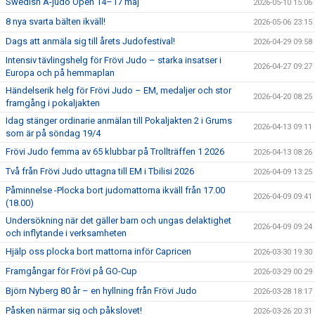
Swedish A-judo Open 14–17 maj
2026-05-10 15:06
8 nya svarta bälten ikväll!
2026-05-06 23:15
Dags att anmäla sig till årets Judofestival!
2026-04-29 09:58
Intensiv tävlingshelg för Frövi Judo – starka insatser i
2026-04-27 09:27
Europa och på hemmaplan
Händelserik helg för Frövi Judo – EM, medaljer och stor
2026-04-20 08:25
framgång i pokaljakten
Idag stänger ordinarie anmälan till Pokaljakten 2 i Grums
2026-04-13 09:11
som är på söndag 19/4
Frövi Judo femma av 65 klubbar på Trollträffen 1 2026
2026-04-13 08:26
Två från Frövi Judo uttagna till EM i Tbilisi 2026
2026-04-09 13:25
Påminnelse -Plocka bort judomattorna ikväll från 17.00
2026-04-09 09:41
(18.00)
Undersökning när det gäller barn och ungas delaktighet
2026-04-09 09:24
och inflytande i verksamheten
Hjälp oss plocka bort mattorna inför Capricen
2026-03-30 19:30
Framgångar för Frövi på GO-Cup
2026-03-29 00:29
Björn Nyberg 80 år – en hyllning från Frövi Judo
2026-03-28 18:17
Påsken närmar sig och påkslovet!
2026-03-26 20:31