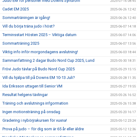
Judo EM för personer med Downs Syndrom
2025-07-16 08:45
Cadet EM 2025
2025-06-26 12:42
Sommarträningen är igång!
2025-06-26 12:40
Vill du börja träna judo i höst?
2025-06-07 14:18
Terminsstart Hösten 2025 – Viktiga datum
2025-06-07 14:06
Sommarträning 2025
2025-06-07 13:56
Viktig info inför morgondagens avslutning!
2025-06-03 18:44
Sammanfattning 2 dagar Budo Nord Cup 2025, Lund
2025-05-30 18:31
Frövi Judo tävlar på Budo Nord Cup 2025
2025-05-29 15:15
Vill du hjälpa till på Downs EM 10-13 Juli?
2025-05-28 11:35
Ida Eriksson uttagen till Senior VM
2025-05-27 19:55
Resultat helgens tävlingar
2025-05-26 16:52
Träning och avslutnings infgormation
2025-05-26 15:38
Ingen motionsträning på onsdag
2025-05-20 16:17
Gradering i nybörjrakursen för vuxna!
2025-05-12 23:24
Prova på judo – för dig som är 65 år eller äldre
2025-05-12 12:36