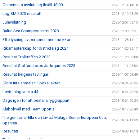
Gemensam avslutning ikväll 18.00!
2023-12-14 14:10
Lag-SM 2023 resultat!
2023-12-10 23:29
Julavslutning
2023-12-07 09:15
Baltic Sea Championships 2023
2023-12-03 09:31
Efterlysning av personer med truckkort
2023-11-28 11:11
Riksmästerskap för distriktslag 2024
2023-11-23 21:17
Resultat Trollträffen 2 2023
2023-11-20 09:00
Resultat Staffanstorps Judogames 2023
2023-11-11 23:04
Resultat helgens tävlingar
2023-11-07 08:40
Glöm inte anmäla till pokaljakten
2023-10-24 20:35
Lovträning vecka 44
2023-10-24 20:25
Dags igen för att beställa rygglappar!
2023-10-24 20:24
Klubbkväll med Team Sportia
2023-10-17 20:49
I helgen tävlar Ella och Liv på Malaga Senior European Cup,
2023-10-14 11:39
Spanien
Resultat!
2023-10-08 19:13