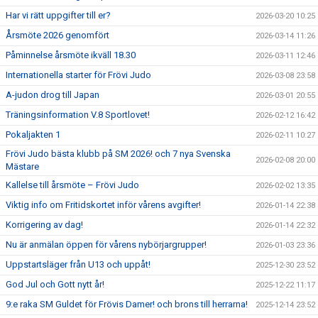
Har vi rätt uppgifter till er?
2026-03-20 10:25
Årsmöte 2026 genomfört
2026-03-14 11:26
Påminnelse årsmöte ikväll 18.30
2026-03-11 12:46
Internationella starter för Frövi Judo
2026-03-08 23:58
A-judon drog till Japan
2026-03-01 20:55
Träningsinformation V.8 Sportlovet!
2026-02-12 16:42
Pokaljakten 1
2026-02-11 10:27
Frövi Judo bästa klubb på SM 2026! och 7 nya Svenska
2026-02-08 20:00
Mästare
Kallelse till årsmöte – Frövi Judo
2026-02-02 13:35
Viktig info om Fritidskortet inför vårens avgifter!
2026-01-14 22:38
Korrigering av dag!
2026-01-14 22:32
Nu är anmälan öppen för vårens nybörjargrupper!
2026-01-03 23:36
Uppstartsläger från U13 och uppåt!
2025-12-30 23:52
God Jul och Gott nytt år!
2025-12-22 11:17
9:e raka SM Guldet för Frövis Damer! och brons till herrarna!
2025-12-14 23:52