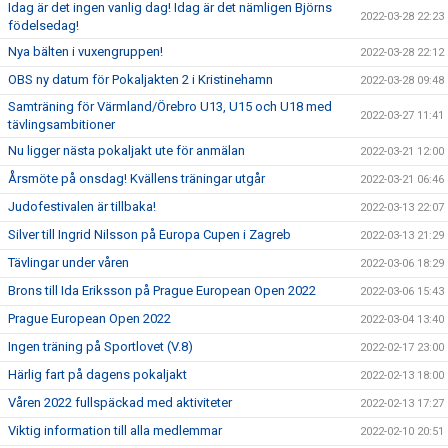
Idag är det ingen vanlig dag! Idag är det nämligen Björns
2022-03-28 22:23
födelsedag!
Nya bälten i vuxengruppen!
2022-03-28 22:12
OBS ny datum för Pokaljakten 2 i Kristinehamn
2022-03-28 09:48
Samträning för Värmland/Örebro U13, U15 och U18 med
2022-03-27 11:41
tävlingsambitioner
Nu ligger nästa pokaljakt ute för anmälan
2022-03-21 12:00
Årsmöte på onsdag! Kvällens träningar utgår
2022-03-21 06:46
Judofestivalen är tillbaka!
2022-03-13 22:07
Silver till Ingrid Nilsson på Europa Cupen i Zagreb
2022-03-13 21:29
Tävlingar under våren
2022-03-06 18:29
Brons till Ida Eriksson på Prague European Open 2022
2022-03-06 15:43
Prague European Open 2022
2022-03-04 13:40
Ingen träning på Sportlovet (V.8)
2022-02-17 23:00
Härlig fart på dagens pokaljakt
2022-02-13 18:00
Våren 2022 fullspäckad med aktiviteter
2022-02-13 17:27
Viktig information till alla medlemmar
2022-02-10 20:51