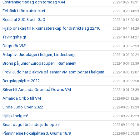
Lovträning tisdag och torsdag v.44
2022-10-27 12:31
Fel länk i förra utskicket
2022-10-20 14:59
Resultat SJO 3 och GJO
2022-10-16 20:42
Hjälp önskas till Riksmästerskap för distriktslag 22/10
2022-10-14 14:29
Tävlingshelg!
2022-10-14 14:27
Dags för VM!
2022-10-09 23:59
Adaptivt Judoläger i helgen, Lindesberg
2022-10-09 20:24
Brons på junior Europacupen i Rumänien!
2022-10-07 23:39
Frövi Judo har 2 aktiva på senior VM som börjar i helgen!
2022-10-05 12:07
Bergslagslyftet 2022
2022-10-05 09:58
Silver till Amanda Orrbo på Downs VM
2022-10-01 23:39
Amanda Orrbo till VM
2022-09-27 12:26
Linde Judo Open 2022
2022-09-25 12:29
Hjälp i helgen!
2022-09-22 19:29
Snart dags för Linde judo open!
2022-09-14 09:10
Påminnelse Pokaljakten 3, Grums 18/9
2022-09-12 09:53