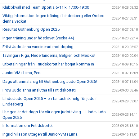
Klubbkväll med Team Sportia 6/11 kl 17:00-19:00
2025-10-28 08:32
Viktig information: Ingen träning i Lindesberg eller Örebro
2025-10-27 08:31
denna vecka!
Resultat Gothenburg Open 2025
2025-10-27 08:18
Ingen träning under höstlovet (vecka 44)
2025-10-20 22:14
Frövi Judo är nu vaccinerad mot doping
2025-10-20 08:57
Tävlingar i Riga, Nederländerna, Belgien och Mexiko!
2025-10-20 00:04
Utbetalningar från Fritidskortet har börjat komma in
2025-10-09 10:15
Junior VM i Lima, Peru
2025-10-07 12:09
Dags att anmäla sig till Gothenburg Judo Open 2025!
2025-10-07 11:04
Frövi Judo är nu anslutna till Fritidskortet!
2025-09-30 08:46
Linde Judo Open 2025 – en fantastisk helg för judo i
2025-09-29 09:07
Lindesberg
I helgen är det dags för vår egen judotävling – Linde Judo
2025-09-23 14:11
Open 2025
Information om Fritidskortet
2025-09-23 13:10
Ingrid Nilsson uttagen till Junior-VM i Lima
2025-09-16 11:01