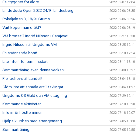
Falltrygghet för äldre
2022-09-07 17:04
Linde Judo Open 2022 24/9 i Lindesberg
2022-09-06 08:35
Pokaljakten 3, 18/9 i Grums
2022-09-06 08:26
Vart köper man dräkt?
2022-09-06 08:19
VM brons till Ingrid Nilsson i Sarajevo!
2022-08-27 18:38
Ingrid Nilsson till Ungdoms VM
2022-08-25 19:11
En spännande höst!
2022-08-18 17:14
Lite info inför terminsstart
2022-08-11 15:10
Sommarträning även denna veckan!!
2022-08-08 15:27
Fler behövs till Lundell!
2022-08-04 18:18
Glöm inte att anmäla er till tävlingar.
2022-08-04 11:27
Ungdoms OS Guld och VM uttagning
2022-07-29 12:11
Kommande aktiviteter
2022-07-18 10:20
Info inför höstterminen
2022-07-18 10:07
Hjälpa klubben med arrangemang
2022-07-05 13:00
Sommarträning
2022-07-05 12:55