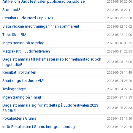
Artikel om Judofestivalen publicerad på judo.se
2023-05-30 20:00
Stort tack!
2023-05-28 22:41
Resultat Budo Nord Cup 2023
2023-05-22 13:38
Sista veckan med träningar innan sommaren!
2023-05-22 13:02
Tider Skol-RM
2023-05-22 12:06
Ingen träning på torsdag!
2023-05-16 09:15
Matpaket till Judofestivalen
2023-05-11 22:55
Dags att anmäla till Riksmästerskap för mellanstadiet och
2023-05-08 15:05
högstadiet!
Resultat Trollträffen
2023-05-08 14:48
Snart dags för Judo VM!
2023-05-04 23:26
Tävlingsdags!
2023-05-04 22:56
Ingen träning på 1 maj!
2023-04-27 17:53
Dags att anmäla sig för att delta på Judofestivalen 2023
2023-04-26 22:53
26-28/5!
Pokaljakten i Grums
2023-04-23 17:30
Inför Pokaljakten i Grums imorgon söndag
2023-04-22 20:20