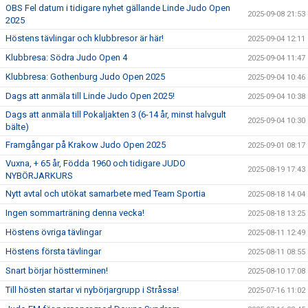
OBS Fel datum i tidigare nyhet gällande Linde Judo Open
2025-09-08 21:53
2025
Höstens tävlingar och klubbresor är här!
2025-09-04 12:11
Klubbresa: Södra Judo Open 4
2025-09-04 11:47
Klubbresa: Gothenburg Judo Open 2025
2025-09-04 10:46
Dags att anmäla till Linde Judo Open 2025!
2025-09-04 10:38
Dags att anmäla till Pokaljakten 3 (6-14 år, minst halvgult
2025-09-04 10:30
bälte)
Framgångar på Krakow Judo Open 2025
2025-09-01 08:17
Vuxna, + 65 år, Födda 1960 och tidigare JUDO
2025-08-19 17:43
NYBÖRJARKURS
Nytt avtal och utökat samarbete med Team Sportia
2025-08-18 14:04
Ingen sommarträning denna vecka!
2025-08-18 13:25
Höstens övriga tävlingar
2025-08-11 12:49
Höstens första tävlingar
2025-08-11 08:55
Snart börjar höstterminen!
2025-08-10 17:08
Till hösten startar vi nybörjargrupp i Stråssa!
2025-07-16 11:02