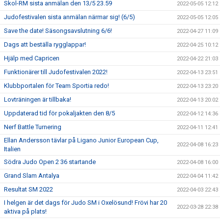
Skol-RM sista anmälan den 13/5 23.59
2022-05-05 12:12
Judofestivalen sista anmälan närmar sig! (6/5)
2022-05-05 12:05
Save the date! Säsongsavslutning 6/6!
2022-04-27 11:09
Dags att beställa rygglappar!
2022-04-25 10:12
Hjälp med Capricen
2022-04-22 21:03
Funktionärer till Judofestivalen 2022!
2022-04-13 23:51
Klubbportalen för Team Sportia redo!
2022-04-13 23:20
Lovträningen är tillbaka!
2022-04-13 20:02
Uppdaterad tid för pokaljakten den 8/5
2022-04-12 14:36
Nerf Battle Turnering
2022-04-11 12:41
Ellan Andersson tävlar på Ligano Junior European Cup,
2022-04-08 16:23
Italien
Södra Judo Open 2 36 startande
2022-04-08 16:00
Grand Slam Antalya
2022-04-04 11:42
Resultat SM 2022
2022-04-03 22:43
I helgen är det dags för Judo SM i Oxelösund! Frövi har 20
2022-03-28 22:38
aktiva på plats!