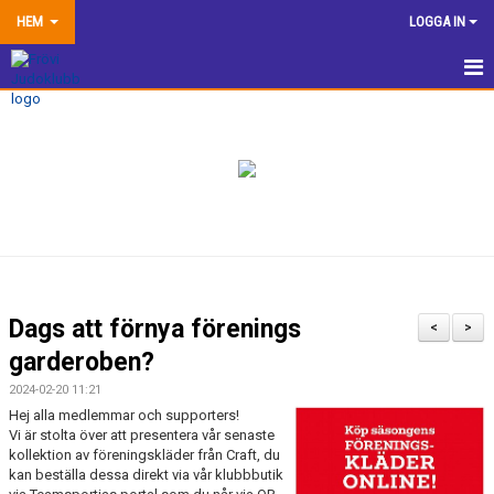
HEM
LOGGA IN
HEM
NYHETER
TRÄNINGSINFORMATION
TÄVLA
VÅRA EGNA ARRANGEMANG
Dags att förnya förenings
<
>
DOKUMENTBANK
garderoben?
2024-02-20 11:21
KLUBBSHOP
Hej alla medlemmar och supporters!
Vi är stolta över att presentera vår senaste
KONTAKTA OSS
kollektion av föreningskläder från Craft, du
kan beställa dessa direkt via vår klubbbutik