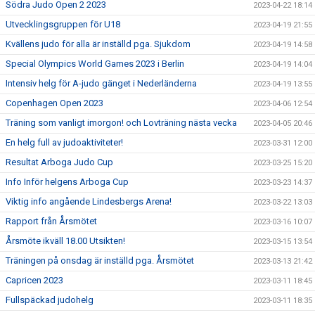
Södra Judo Open 2 2023
2023-04-22 18:14
Utvecklingsgruppen för U18
2023-04-19 21:55
Kvällens judo för alla är inställd pga. Sjukdom
2023-04-19 14:58
Special Olympics World Games 2023 i Berlin
2023-04-19 14:04
Intensiv helg för A-judo gänget i Nederländerna
2023-04-19 13:55
Copenhagen Open 2023
2023-04-06 12:54
Träning som vanligt imorgon! och Lovträning nästa vecka
2023-04-05 20:46
En helg full av judoaktiviteter!
2023-03-31 12:00
Resultat Arboga Judo Cup
2023-03-25 15:20
Info Inför helgens Arboga Cup
2023-03-23 14:37
Viktig info angående Lindesbergs Arena!
2023-03-22 13:03
Rapport från Årsmötet
2023-03-16 10:07
Årsmöte ikväll 18.00 Utsikten!
2023-03-15 13:54
Träningen på onsdag är inställd pga. Årsmötet
2023-03-13 21:42
Capricen 2023
2023-03-11 18:45
Fullspäckad judohelg
2023-03-11 18:35