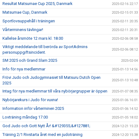
Resultat Matsumae Cup 2025, Danmark
2025-02-16 22:17
Matsumae Cup, Danmark
2025-02-15 01:33
Sportlovsuppehåll i träningen
2025-02-11 20:35
Vårterminens tävlingar!
2025-02-11 20:31
Kallelse årsmöte 12 mars kl. 18.00
2025-02-06 08:58
Viktigt meddelande till berörda av SportAdmins
2025-02-06 08:12
personuppgiftsincident.
SM 2025 och Grand Slam 2025
2025-02-04
Info för nya medlemmar
2025-01-13 14:56
Frövi Judo och Judogymnasiet till Matsuru Dutch Open
2025-01-13 10:48
2025
Intag för nya medlemmar till våra nybörjargrupper är öppen
2025-01-07 08:35
Nybörjarekurs i Judo för vuxna!
2025-01-06 16:01
Information inför vårterminen 2025
2025-01-06 14:52
Lovträning måndag 17.00
2025-01-05 18:02
God Judo och Gott Nytt År! &#129355;&#127881;
2024-12-21 15:23
Träning 2/1 Rivstarta året med en judoträning
2024-12-20 15:38