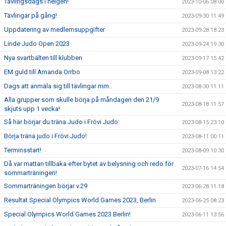
Tävlingsdags i helgen!
2023-10-06 08:00
Tävlingar på gång!
2023-09-30 11:49
Uppdatering av medlemsuppgifter
2023-09-28 18:23
Linde Judo Open 2023
2023-09-24 19:30
Nya svartbälten till klubben
2023-09-17 15:42
EM guld till Amanda Orrbo
2023-09-08 13:22
Dags att anmäla sig till tävlingar mm..
2023-08-30 11:11
Alla grupper som skulle börja på måndagen den 21/9
2023-08-18 11:57
skjuts upp 1 vecka!
Så här börjar du träna Judo i Frövi Judo:
2023-08-15 23:10
Börja träna judo i Frövi Judo!
2023-08-11 00:11
Terminsstart!
2023-08-09 10:30
Då var mattan tillbaka efter bytet av belysning och redo för
2023-07-16 14:54
sommarträningen!
Sommarträningen börjar v.29
2023-06-28 11:18
Resultat Special Olympics World Games 2023, Berlin
2023-06-25 08:23
Special Olympics World Games 2023 Berlin!
2023-06-11 13:56