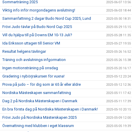
Sommarträning 2025
2025-06-07 13:56
Viktig info inför morgondagens avslutning!
2025-06-03 18:44
Sammanfattning 2 dagar Budo Nord Cup 2025, Lund
2025-05-30 18:31
Frövi Judo tävlar på Budo Nord Cup 2025
2025-05-29 15:15
Vill du hjälpa till på Downs EM 10-13 Juli?
2025-05-28 11:35
Ida Eriksson uttagen till Senior VM
2025-05-27 19:55
Resultat helgens tävlingar
2025-05-26 16:52
Träning och avslutnings infgormation
2025-05-26 15:38
Ingen motionsträning på onsdag
2025-05-20 16:17
Gradering i nybörjrakursen för vuxna!
2025-05-12 23:24
Prova på judo – för dig som är 65 år eller äldre
2025-05-12 12:36
Nordiska Mästeskapen sammanfattning
2025-05-11 17:42
Dag 2 på Nordiska Mästerskapen i Danmark
2025-05-11 17:39
En bra första dag på Nordiska Mästerskapen i Danmark!
2025-05-10 20:15
Frövi Judo på Nordiska Mästerskapen 2025
2025-05-09 12:00
Övernattning med klubben i eget klassrum
2025-05-05 19:39