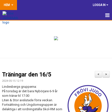
HEM
LOGGA IN
HEM
NYHETER
TRÄNINGSINFORMATION
TÄVLA
VÅRA EGNA ARRANGEMANG
Träningar den 16/5
<
>
DOKUMENTBANK
2024-05-15 12:19
Lindesbergs grupperna:
KLUBBSHOP
På torsdag är det bara Nybörjare 6-9 år
som tränar kl 17.00
Liten & Stor avslutade förra veckan.
KONTAKTA OSS
Fortsättning och Ungdomsgruppen är
delaktiga i att iordningställa Skol-RM som