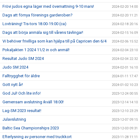
Frövi judos egna läger med övernattning 9-10 mars!
2024-02-20 14:00
Dags att förnya förenings garderoben?
2024-02-20 11:21
Lovträning! Tis-tors 18.00-19.00 (ca)
2024-02-18 20:16
Dags att börja anmäla sig till vårens tävlingar!
2024-02-15 16:09
Vi behöver frivilliga som kan hjälpa till på Capricen den 6/4
2024-02-06 15:52
Pokaljakten 1 2024 11/2 in och anmäl!
2024-02-04 23:10
Resultat Judo SM 2024
2024-02-04 22:32
Judo SM 2024
2024-02-01 16:10
Falltrygghet för äldre
2024-01-11 17:47
Gott nytt år!
2024-01-02 10:23
God Jul! Och lite info!
2023-12-24 00:55
Gemensam avslutning ikväll 18.00!
2023-12-14 14:10
Lag-SM 2023 resultat!
2023-12-10 23:29
Julavslutning
2023-12-07 09:15
Baltic Sea Championships 2023
2023-12-03 09:31
Efterlysning av personer med truckkort
2023-11-28 11:11