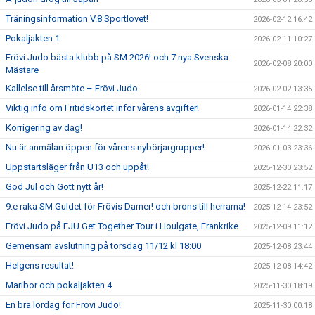
Träningsinformation V.8 Sportlovet!
2026-02-12 16:42
Pokaljakten 1
2026-02-11 10:27
Frövi Judo bästa klubb på SM 2026! och 7 nya Svenska
2026-02-08 20:00
Mästare
Kallelse till årsmöte – Frövi Judo
2026-02-02 13:35
Viktig info om Fritidskortet inför vårens avgifter!
2026-01-14 22:38
Korrigering av dag!
2026-01-14 22:32
Nu är anmälan öppen för vårens nybörjargrupper!
2026-01-03 23:36
Uppstartsläger från U13 och uppåt!
2025-12-30 23:52
God Jul och Gott nytt år!
2025-12-22 11:17
9:e raka SM Guldet för Frövis Damer! och brons till herrarna!
2025-12-14 23:52
Frövi Judo på EJU Get Together Tour i Houlgate, Frankrike
2025-12-09 11:12
Gemensam avslutning på torsdag 11/12 kl 18:00
2025-12-08 23:44
Helgens resultat!
2025-12-08 14:42
Maribor och pokaljakten 4
2025-11-30 18:19
En bra lördag för Frövi Judo!
2025-11-30 00:18