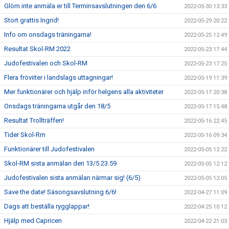
Glöm inte anmäla er till Terminsavslutningen den 6/6
2022-05-30 13:33
Stort grattis Ingrid!
2022-05-29 20:22
Info om onsdags träningarna!
2022-05-25 12:49
Resultat Skol-RM 2022
2022-05-23 17:44
Judofestivalen och Skol-RM
2022-05-23 17:25
Flera fröviiter i landslags uttagningar!
2022-05-19 11:39
Mer funktionärer och hjälp inför helgens alla aktiviteter
2022-05-17 20:38
Onsdags träningarna utgår den 18/5
2022-05-17 15:48
Resultat Trollträffen!
2022-05-16 22:45
Tider Skol-Rm
2022-05-16 09:34
Funktionärer till Judofestivalen
2022-05-05 12:22
Skol-RM sista anmälan den 13/5 23.59
2022-05-05 12:12
Judofestivalen sista anmälan närmar sig! (6/5)
2022-05-05 12:05
Save the date! Säsongsavslutning 6/6!
2022-04-27 11:09
Dags att beställa rygglappar!
2022-04-25 10:12
Hjälp med Capricen
2022-04-22 21:03