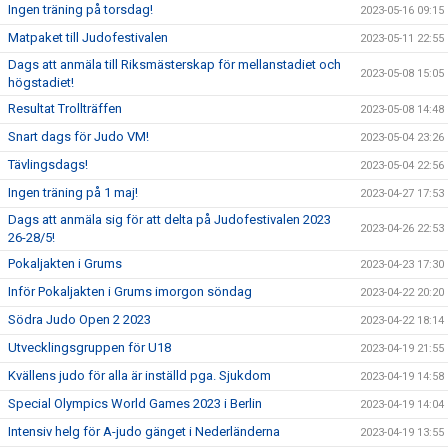
Ingen träning på torsdag!
2023-05-16 09:15
Matpaket till Judofestivalen
2023-05-11 22:55
Dags att anmäla till Riksmästerskap för mellanstadiet och
2023-05-08 15:05
högstadiet!
Resultat Trollträffen
2023-05-08 14:48
Snart dags för Judo VM!
2023-05-04 23:26
Tävlingsdags!
2023-05-04 22:56
Ingen träning på 1 maj!
2023-04-27 17:53
Dags att anmäla sig för att delta på Judofestivalen 2023
2023-04-26 22:53
26-28/5!
Pokaljakten i Grums
2023-04-23 17:30
Inför Pokaljakten i Grums imorgon söndag
2023-04-22 20:20
Södra Judo Open 2 2023
2023-04-22 18:14
Utvecklingsgruppen för U18
2023-04-19 21:55
Kvällens judo för alla är inställd pga. Sjukdom
2023-04-19 14:58
Special Olympics World Games 2023 i Berlin
2023-04-19 14:04
Intensiv helg för A-judo gänget i Nederländerna
2023-04-19 13:55