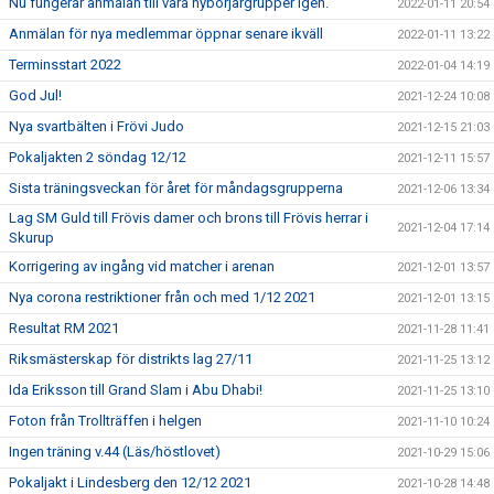
Nu fungerar anmälan till våra nybörjargrupper igen.
2022-01-11 20:54
Anmälan för nya medlemmar öppnar senare ikväll
2022-01-11 13:22
Terminsstart 2022
2022-01-04 14:19
God Jul!
2021-12-24 10:08
Nya svartbälten i Frövi Judo
2021-12-15 21:03
Pokaljakten 2 söndag 12/12
2021-12-11 15:57
Sista träningsveckan för året för måndagsgrupperna
2021-12-06 13:34
Lag SM Guld till Frövis damer och brons till Frövis herrar i
2021-12-04 17:14
Skurup
Korrigering av ingång vid matcher i arenan
2021-12-01 13:57
Nya corona restriktioner från och med 1/12 2021
2021-12-01 13:15
Resultat RM 2021
2021-11-28 11:41
Riksmästerskap för distrikts lag 27/11
2021-11-25 13:12
Ida Eriksson till Grand Slam i Abu Dhabi!
2021-11-25 13:10
Foton från Trollträffen i helgen
2021-11-10 10:24
Ingen träning v.44 (Läs/höstlovet)
2021-10-29 15:06
Pokaljakt i Lindesberg den 12/12 2021
2021-10-28 14:48