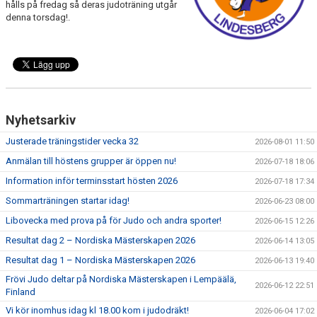
WALL OF FAME
hålls på fredag så deras judoträning utgår
denna torsdag!.
Nyhetsarkiv
Justerade träningstider vecka 32
2026-08-01 11:50
Anmälan till höstens grupper är öppen nu!
2026-07-18 18:06
Information inför terminsstart hösten 2026
2026-07-18 17:34
Sommarträningen startar idag!
2026-06-23 08:00
Libovecka med prova på för Judo och andra sporter!
2026-06-15 12:26
Resultat dag 2 – Nordiska Mästerskapen 2026
2026-06-14 13:05
Resultat dag 1 – Nordiska Mästerskapen 2026
2026-06-13 19:40
Frövi Judo deltar på Nordiska Mästerskapen i Lempäälä,
2026-06-12 22:51
Finland
Vi kör inomhus idag kl 18.00 kom i judodräkt!
2026-06-04 17:02