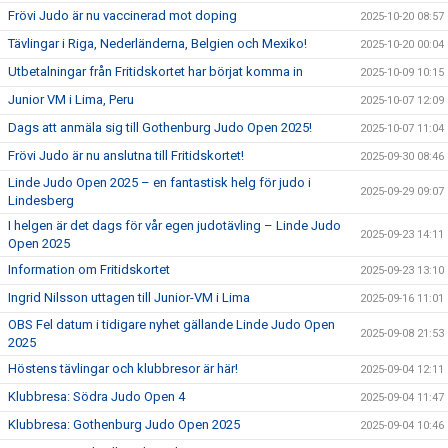
Frövi Judo är nu vaccinerad mot doping
2025-10-20 08:57
Tävlingar i Riga, Nederländerna, Belgien och Mexiko!
2025-10-20 00:04
Utbetalningar från Fritidskortet har börjat komma in
2025-10-09 10:15
Junior VM i Lima, Peru
2025-10-07 12:09
Dags att anmäla sig till Gothenburg Judo Open 2025!
2025-10-07 11:04
Frövi Judo är nu anslutna till Fritidskortet!
2025-09-30 08:46
Linde Judo Open 2025 – en fantastisk helg för judo i
2025-09-29 09:07
Lindesberg
I helgen är det dags för vår egen judotävling – Linde Judo
2025-09-23 14:11
Open 2025
Information om Fritidskortet
2025-09-23 13:10
Ingrid Nilsson uttagen till Junior-VM i Lima
2025-09-16 11:01
OBS Fel datum i tidigare nyhet gällande Linde Judo Open
2025-09-08 21:53
2025
Höstens tävlingar och klubbresor är här!
2025-09-04 12:11
Klubbresa: Södra Judo Open 4
2025-09-04 11:47
Klubbresa: Gothenburg Judo Open 2025
2025-09-04 10:46