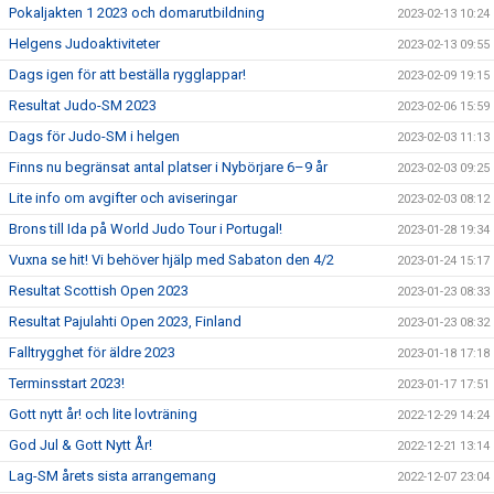
Pokaljakten 1 2023 och domarutbildning
2023-02-13 10:24
Helgens Judoaktiviteter
2023-02-13 09:55
Dags igen för att beställa rygglappar!
2023-02-09 19:15
Resultat Judo-SM 2023
2023-02-06 15:59
Dags för Judo-SM i helgen
2023-02-03 11:13
Finns nu begränsat antal platser i Nybörjare 6–9 år
2023-02-03 09:25
Lite info om avgifter och aviseringar
2023-02-03 08:12
Brons till Ida på World Judo Tour i Portugal!
2023-01-28 19:34
Vuxna se hit! Vi behöver hjälp med Sabaton den 4/2
2023-01-24 15:17
Resultat Scottish Open 2023
2023-01-23 08:33
Resultat Pajulahti Open 2023, Finland
2023-01-23 08:32
Falltrygghet för äldre 2023
2023-01-18 17:18
Terminsstart 2023!
2023-01-17 17:51
Gott nytt år! och lite lovträning
2022-12-29 14:24
God Jul & Gott Nytt År!
2022-12-21 13:14
Lag-SM årets sista arrangemang
2022-12-07 23:04