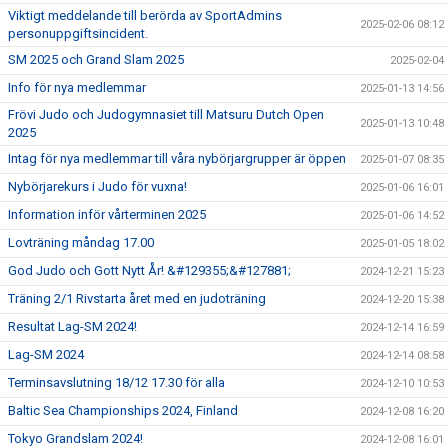
Viktigt meddelande till berörda av SportAdmins
2025-02-06 08:12
personuppgiftsincident.
SM 2025 och Grand Slam 2025
2025-02-04
Info för nya medlemmar
2025-01-13 14:56
Frövi Judo och Judogymnasiet till Matsuru Dutch Open
2025-01-13 10:48
2025
Intag för nya medlemmar till våra nybörjargrupper är öppen
2025-01-07 08:35
Nybörjarekurs i Judo för vuxna!
2025-01-06 16:01
Information inför vårterminen 2025
2025-01-06 14:52
Lovträning måndag 17.00
2025-01-05 18:02
God Judo och Gott Nytt År! &#129355;&#127881;
2024-12-21 15:23
Träning 2/1 Rivstarta året med en judoträning
2024-12-20 15:38
Resultat Lag-SM 2024!
2024-12-14 16:59
Lag-SM 2024
2024-12-14 08:58
Terminsavslutning 18/12 17.30 för alla
2024-12-10 10:53
Baltic Sea Championships 2024, Finland
2024-12-08 16:20
Tokyo Grandslam 2024!
2024-12-08 16:01