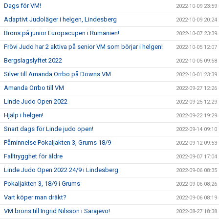
Dags för VM!
2022-10-09 23:59
Adaptivt Judoläger i helgen, Lindesberg
2022-10-09 20:24
Brons på junior Europacupen i Rumänien!
2022-10-07 23:39
Frövi Judo har 2 aktiva på senior VM som börjar i helgen!
2022-10-05 12:07
Bergslagslyftet 2022
2022-10-05 09:58
Silver till Amanda Orrbo på Downs VM
2022-10-01 23:39
Amanda Orrbo till VM
2022-09-27 12:26
Linde Judo Open 2022
2022-09-25 12:29
Hjälp i helgen!
2022-09-22 19:29
Snart dags för Linde judo open!
2022-09-14 09:10
Påminnelse Pokaljakten 3, Grums 18/9
2022-09-12 09:53
Falltrygghet för äldre
2022-09-07 17:04
Linde Judo Open 2022 24/9 i Lindesberg
2022-09-06 08:35
Pokaljakten 3, 18/9 i Grums
2022-09-06 08:26
Vart köper man dräkt?
2022-09-06 08:19
VM brons till Ingrid Nilsson i Sarajevo!
2022-08-27 18:38