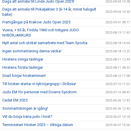
Dags att anmäla till Linde Judo Open 2025!
2025-09-04 10:38
Dags att anmäla till Pokaljakten 3 (6-14 år, minst halvgult
2025-09-04 10:30
bälte)
Framgångar på Krakow Judo Open 2025
2025-09-01 08:17
Vuxna, + 65 år, Födda 1960 och tidigare JUDO
2025-08-19 17:43
NYBÖRJARKURS
Nytt avtal och utökat samarbete med Team Sportia
2025-08-18 14:04
Ingen sommarträning denna vecka!
2025-08-18 13:25
Höstens övriga tävlingar
2025-08-11 12:49
Höstens första tävlingar
2025-08-11 08:55
Snart börjar höstterminen!
2025-08-10 17:08
Till hösten startar vi nybörjargrupp i Stråssa!
2025-07-16 11:02
Judo EM för personer med Downs Syndrom
2025-07-16 08:45
Cadet EM 2025
2025-06-26 12:42
Sommarträningen är igång!
2025-06-26 12:40
Vill du börja träna judo i höst?
2025-06-07 14:18
Terminsstart Hösten 2025 – Viktiga datum
2025-06-07 14:06