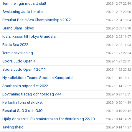
Terminen går mot sitt slut!
2022-12-07 22:59
Avslutning Judo för alla
2022-12-07 20:00
Resultat Baltic Sea Championships 2022
2022-12-04 19:04
Grand Slam Tokyo!
2022-12-03 12:10
Ida Eriksson till Tokyo Grandslam
2022-12-02 11:07
Baltic Sea 2022
2022-12-02 11:03
Terminsavslutning
2022-11-27 22:34
Södra Judo Open 4
2022-11-27 22:11
Södra Judo Open 4 26/11
2022-11-22 20:32
Ny kollektion i Teams Sportias Kundportal
2022-11-16 13:11
Sparbanks stipendiet 2022
2022-11-14 17:52
Lovträning tisdag och torsdag v.44
2022-10-27 12:31
Fel länk i förra utskicket
2022-10-20 14:59
Resultat SJO 3 och GJO
2022-10-16 20:42
Hjälp önskas till Riksmästerskap för distriktslag 22/10
2022-10-14 14:29
Tävlingshelg!
2022-10-14 14:27