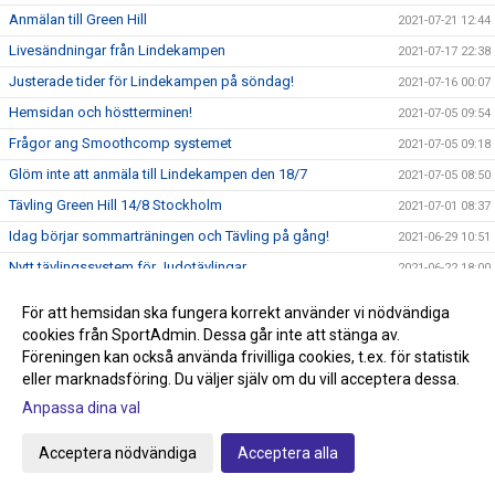
Anmälan till Green Hill
2021-07-21 12:44
Livesändningar från Lindekampen
2021-07-17 22:38
Justerade tider för Lindekampen på söndag!
2021-07-16 00:07
Hemsidan och höstterminen!
2021-07-05 09:54
Frågor ang Smoothcomp systemet
2021-07-05 09:18
Glöm inte att anmäla till Lindekampen den 18/7
2021-07-05 08:50
Tävling Green Hill 14/8 Stockholm
2021-07-01 08:37
Idag börjar sommarträningen och Tävling på gång!
2021-06-29 10:51
Nytt tävlingssystem för Judotävlingar
2021-06-22 18:00
Sommarträning från och med 29/6 kl 17.30-18.45
2021-06-09 21:44
För att hemsidan ska fungera korrekt använder vi nödvändiga
Knappen klubbshop är uppdaterad
2021-05-22 15:27
cookies från SportAdmin. Dessa går inte att stänga av.
Föreningen kan också använda frivilliga cookies, t.ex. för statistik
Passa på och stötta klubben, köp klubbkläder på Team
2021-05-22 15:00
Sportia
eller marknadsföring. Du väljer själv om du vill acceptera dessa.
Anmälan till avslutningen den 29/5 anmäl så fort som
Anpassa dina val
2021-05-22 14:34
möjligt!
Acceptera nödvändiga
Acceptera alla
Graderingstider vart köper jag mitt bälte?
2021-05-18 11:35
Ingen träning på torsdag 13/5
2021-05-10 19:36