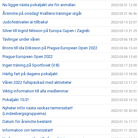
Nu ligger nästa pokaljakt ute för anmälan
2022-03-21 12:00
Årsmöte på onsdag! Kvällens träningar utgår
2022-03-21 06:46
Judofestivalen är tillbaka!
2022-03-13 22:07
Silver till Ingrid Nilsson på Europa Cupen i Zagreb
2022-03-13 21:29
Tävlingar under våren
2022-03-06 18:29
Brons till Ida Eriksson på Prague European Open 2022
2022-03-06 15:43
Prague European Open 2022
2022-03-04 13:40
Ingen träning på Sportlovet (V.8)
2022-02-17 23:00
Härlig fart på dagens pokaljakt
2022-02-13 18:00
Våren 2022 fullspäckad med aktiviteter
2022-02-13 17:27
Viktig information till alla medlemmar
2022-02-10 20:51
Pokaljakt 13/2!
2022-02-03 10:10
Nyheter inför nästa veckas terminsstart!
2022-01-20 20:40
(Lindesbergsgrupperna)
Datum för årsmöte bestämt
2022-01-16 17:17
Information om terminsstart!
2022-01-11 20:55