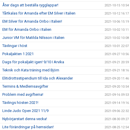
Åter dags att beställa rygglappar!
2021-10-15 10:54
Tårtkalas för Amanda efter EM Silver i Italien
2021-10-12 16:17
EM Silver för Amanda Orrbo i Italien!
2021-10-06 15:19
EM för Amanda Orrbo i Italien
2021-10-02 10:11
Junior VM för Matilda Nilsson i Italien
2021-10-02 10:08
Tävlingar i höst
2021-10-01 22:07
Pokaljakten 1 2021
2021-09-27 10:56
Dags för pokaljakt igen! 9/10 I Arvika
2021-09-21 20:59
Teknik och Kata träning med Björn
2021-09-21 18:16
Elitidrottsstipendium till Ida och Alexander
2021-09-20 11:46
Termins & Medlemsavgifter
2021-09-20 10:54
Problem med avgifterna!
2021-09-16 09:53
Tävlings hösten 2021!
2021-09-14 19:16
Linde Judo Open 2021 11/9
2021-09-06 22:32
Nybörjarstart denna vecka!
2021-08-30 09:27
Lite förändringar på hemsidan!
2021-08-25 12:54