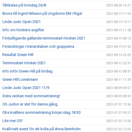
Tårtkalas på torsdag 26/8
2021-08-24 14:27
Brons till Ingrid Nilsson på Ungdoms EM i Riga!
2021-08-19 17:54
Linde Judo Open 2021
2021-08-19 13:17
Info om höstens avgifter
2021-08-19 11:28
Förtydligande gällande terminsstart Hösten 2021
2021-08-19 08:12
Förändringar i tränarstaben och grupperna
2021-08-19 07:52
Resultat Green Hill
2021-08-14 22:25
Terminsstart Hösten 2021
2021-08-12 22:31
Info inför Green Hill på lördag
2021-08-12 08:31
Green Hill Livestream
2021-08-11 11:39
Linde Judo Open 2021 11/9
2021-08-09 09:57
Sista veckan med sommarträning!
2021-08-09 08:59
OS Judon är slut för denna gång.
2021-07-31 13:36
Obs kvällens sommarträning börjar idag 18.30
2021-07-27 09:21
Lite mer OS!
2021-07-22 13:26
Kväll/natt event för att kolla på Anna Bernholm
2021-07-22 12:55