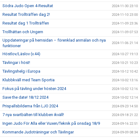
Södra Judo Open 4-Resultat
2024-11-30 23:10
Resultat Trollträffen dag 2!
2024-11-10 23:00
Resultat dag 1 Trollträffen
2024-11-09 23:36
Trollhättan och Ungern
2024-11-09 07:53
Uppdateringar på hemsidan – förenklad anmälan och nya
2024-11-06 21:14
funktioner
Höstlov/Läslov (v.44)
2024-10-27 19:13
Tävlingar i höst!
2024-10-21 10:23
Tävlingshelg i Europa
2024-10-12 10:42
Klubbkväll med Team Sportia
2024-10-02 13:16
Fokus på tävling under hösten 2024
2024-10-02 12:16
Save the date! 18/12 2024
2024-10-02 12:14
Prispallsbilderna från LJO 2024
2024-09-23 14:50
7 nya svartbälten till klubben ikväll!
2024-09-18 21:22
Ingen Judo För Alla eller Vuxen/Teknik på onsdag 18/9
2024-09-16 22:51
Kommande Judoträningar och Tävlingar
2024-09-09 08:34