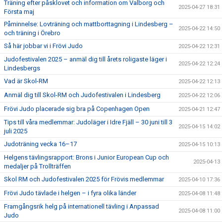
Träning efter påsklovet och information om Valborg och
2025-04-27 18:31
Första maj
Påminnelse: Lovträning och mattborttagning i Lindesberg –
2025-04-22 14:50
och träning i Örebro
Så här jobbar vi i Frövi Judo
2025-04-22 12:31
Judofestivalen 2025 – anmäl dig till årets roligaste läger i
2025-04-22 12:24
Lindesbergs
Vad är Skol-RM
2025-04-22 12:13
Anmäl dig till Skol-RM och Judofestivalen i Lindesberg
2025-04-22 12:06
Frövi Judo placerade sig bra på Copenhagen Open
2025-04-21 12:47
Tips till våra medlemmar: Judoläger i Idre Fjäll – 30 juni till 3
2025-04-15 14:02
juli 2025
Judoträning vecka 16–17
2025-04-15 10:13
Helgens tävlingsrapport: Brons i Junior European Cup och
2025-04-13
medaljer på Trollträffen
Skol RM och Judofestivalen 2025 för Frövis medlemmar
2025-04-10 17:36
Frövi Judo tävlade i helgen – i fyra olika länder
2025-04-08 11:48
Framgångsrik helg på internationell tävling i Anpassad
2025-04-08 11:00
Judo