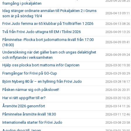
2026-04-20 08:25
framgång i pokaljakten
Idag stänger ordinarie anmälan till Pokaljakten 2 i Grums
2026-04-13 09:11
som är på söndag 19/4
Frövi Judo femma av 65 klubbar på Trollträffen 1 2026
2026-04-13 08:26
Två från Frövi Judo uttagna till EM i Tbilisi 2026
2026-04-09 13:25
Påminnelse -Plocka bort judomattorna ikväll från 17.00
2026-04-09 09:41
(18.00)
Undersökning när det gäller barn och ungas delaktighet
2026-04-09 09:24
och inflytande i verksamheten
Hjälp oss plocka bort mattorna inför Capricen
2026-03-30 19:30
Framgångar för Frövi på GO-Cup
2026-03-29 00:29
Björn Nyberg 80 år – en hyllning från Frövi Judo
2026-03-28 18:17
Påsken närmar sig och påkslovet!
2026-03-26 20:31
Har vi rätt uppgifter till er?
2026-03-20 10:25
Årsmöte 2026 genomfört
2026-03-14 11:26
Påminnelse årsmöte ikväll 18.30
2026-03-11 12:46
Internationella starter för Frövi Judo
2026-03-08 23:58
A-judon drog till Japan
2026-03-01 20:55