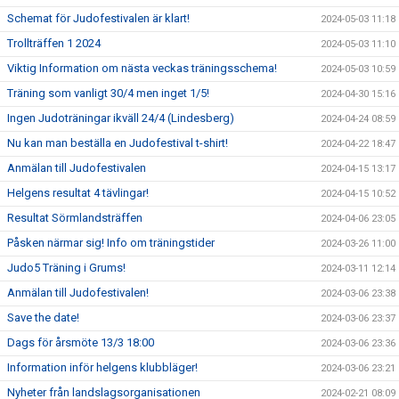
Schemat för Judofestivalen är klart!
2024-05-03 11:18
Trollträffen 1 2024
2024-05-03 11:10
Viktig Information om nästa veckas träningsschema!
2024-05-03 10:59
Träning som vanligt 30/4 men inget 1/5!
2024-04-30 15:16
Ingen Judoträningar ikväll 24/4 (Lindesberg)
2024-04-24 08:59
Nu kan man beställa en Judofestival t-shirt!
2024-04-22 18:47
Anmälan till Judofestivalen
2024-04-15 13:17
Helgens resultat 4 tävlingar!
2024-04-15 10:52
Resultat Sörmlandsträffen
2024-04-06 23:05
Påsken närmar sig! Info om träningstider
2024-03-26 11:00
Judo5 Träning i Grums!
2024-03-11 12:14
Anmälan till Judofestivalen!
2024-03-06 23:38
Save the date!
2024-03-06 23:37
Dags för årsmöte 13/3 18:00
2024-03-06 23:36
Information inför helgens klubbläger!
2024-03-06 23:21
Nyheter från landslagsorganisationen
2024-02-21 08:09