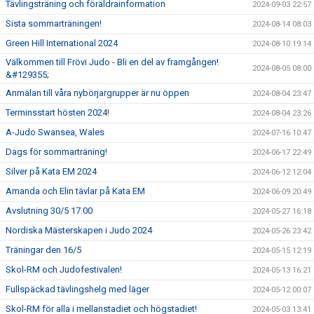
Tävlingsträning och föräldrainformation
2024-09-03 22:57
Sista sommarträningen!
2024-08-14 08:03
Green Hill International 2024
2024-08-10 19:14
Välkommen till Frövi Judo - Bli en del av framgången!
2024-08-05 08:00
&#129355;
Anmälan till våra nybörjargrupper är nu öppen
2024-08-04 23:47
Terminsstart hösten 2024!
2024-08-04 23:26
A-Judo Swansea, Wales
2024-07-16 10:47
Dags för sommarträning!
2024-06-17 22:49
Silver på Kata EM 2024
2024-06-12 12:04
Amanda och Elin tävlar på Kata EM
2024-06-09 20:49
Avslutning 30/5 17.00
2024-05-27 16:18
Nordiska Mästerskapen i Judo 2024
2024-05-26 23:42
Träningar den 16/5
2024-05-15 12:19
Skol-RM och Judofestivalen!
2024-05-13 16:21
Fullspäckad tävlingshelg med läger
2024-05-12 00:07
Skol-RM för alla i mellanstadiet och högstadiet!
2024-05-03 13:41