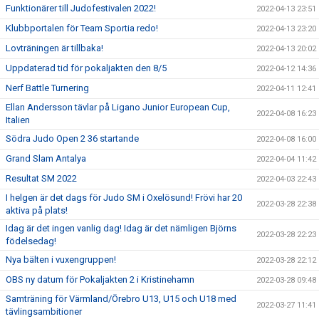
Funktionärer till Judofestivalen 2022!
2022-04-13 23:51
Klubbportalen för Team Sportia redo!
2022-04-13 23:20
Lovträningen är tillbaka!
2022-04-13 20:02
Uppdaterad tid för pokaljakten den 8/5
2022-04-12 14:36
Nerf Battle Turnering
2022-04-11 12:41
Ellan Andersson tävlar på Ligano Junior European Cup,
2022-04-08 16:23
Italien
Södra Judo Open 2 36 startande
2022-04-08 16:00
Grand Slam Antalya
2022-04-04 11:42
Resultat SM 2022
2022-04-03 22:43
I helgen är det dags för Judo SM i Oxelösund! Frövi har 20
2022-03-28 22:38
aktiva på plats!
Idag är det ingen vanlig dag! Idag är det nämligen Björns
2022-03-28 22:23
födelsedag!
Nya bälten i vuxengruppen!
2022-03-28 22:12
OBS ny datum för Pokaljakten 2 i Kristinehamn
2022-03-28 09:48
Samträning för Värmland/Örebro U13, U15 och U18 med
2022-03-27 11:41
tävlingsambitioner