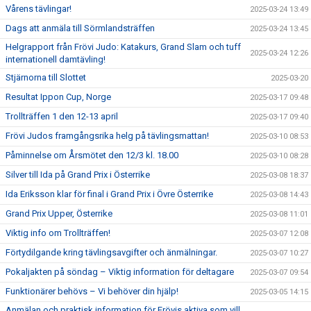
Vårens tävlingar!
2025-03-24 13:49
Dags att anmäla till Sörmlandsträffen
2025-03-24 13:45
Helgrapport från Frövi Judo: Katakurs, Grand Slam och tuff
2025-03-24 12:26
internationell damtävling!
Stjärnorna till Slottet
2025-03-20
Resultat Ippon Cup, Norge
2025-03-17 09:48
Trollträffen 1 den 12-13 april
2025-03-17 09:40
Frövi Judos framgångsrika helg på tävlingsmattan!
2025-03-10 08:53
Påminnelse om Årsmötet den 12/3 kl. 18.00
2025-03-10 08:28
Silver till Ida på Grand Prix i Österrike
2025-03-08 18:37
Ida Eriksson klar för final i Grand Prix i Övre Österrike
2025-03-08 14:43
Grand Prix Upper, Österrike
2025-03-08 11:01
Viktig info om Trollträffen!
2025-03-07 12:08
Förtydilgande kring tävlingsavgifter och änmälningar.
2025-03-07 10:27
Pokaljakten på söndag – Viktig information för deltagare
2025-03-07 09:54
Funktionärer behövs – Vi behöver din hjälp!
2025-03-05 14:15
Anmälan och praktisk information för Frövis aktiva som vill