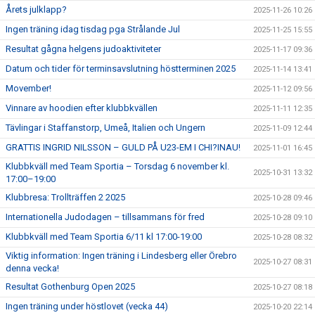
Årets julklapp?
2025-11-26 10:26
Ingen träning idag tisdag pga Strålande Jul
2025-11-25 15:55
Resultat gågna helgens judoaktiviteter
2025-11-17 09:36
Datum och tider för terminsavslutning höstterminen 2025
2025-11-14 13:41
Movember!
2025-11-12 09:56
Vinnare av hoodien efter klubbkvällen
2025-11-11 12:35
Tävlingar i Staffanstorp, Umeå, Italien och Ungern
2025-11-09 12:44
GRATTIS INGRID NILSSON – GULD PÅ U23-EM I CHI?INAU!
2025-11-01 16:45
Klubbkväll med Team Sportia – Torsdag 6 november kl.
2025-10-31 13:32
17:00–19:00
Klubbresa: Trollträffen 2 2025
2025-10-28 09:46
Internationella Judodagen – tillsammans för fred
2025-10-28 09:10
Klubbkväll med Team Sportia 6/11 kl 17:00-19:00
2025-10-28 08:32
Viktig information: Ingen träning i Lindesberg eller Örebro
2025-10-27 08:31
denna vecka!
Resultat Gothenburg Open 2025
2025-10-27 08:18
Ingen träning under höstlovet (vecka 44)
2025-10-20 22:14