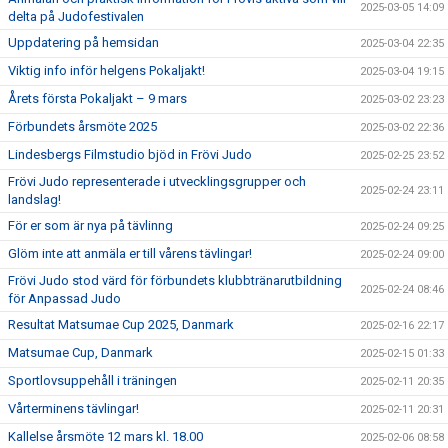
2025-03-05 14:09
delta på Judofestivalen
Uppdatering på hemsidan
2025-03-04 22:35
Viktig info inför helgens Pokaljakt!
2025-03-04 19:15
Årets första Pokaljakt – 9 mars
2025-03-02 23:23
Förbundets årsmöte 2025
2025-03-02 22:36
Lindesbergs Filmstudio bjöd in Frövi Judo
2025-02-25 23:52
Frövi Judo representerade i utvecklingsgrupper och
2025-02-24 23:11
landslag!
För er som är nya på tävlinng
2025-02-24 09:25
Glöm inte att anmäla er till vårens tävlingar!
2025-02-24 09:00
Frövi Judo stod värd för förbundets klubbtränarutbildning
2025-02-24 08:46
för Anpassad Judo
Resultat Matsumae Cup 2025, Danmark
2025-02-16 22:17
Matsumae Cup, Danmark
2025-02-15 01:33
Sportlovsuppehåll i träningen
2025-02-11 20:35
Vårterminens tävlingar!
2025-02-11 20:31
Kallelse årsmöte 12 mars kl. 18.00
2025-02-06 08:58