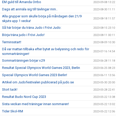
EM guld till Amanda Orrbo
2023-09-08 13:22
Dags att anmäla sig till tävlingar mm..
2023-08-30 11:11
Alla grupper som skulle börja på måndagen den 21/9
2023-08-18 11:57
skjuts upp 1 vecka!
Så här börjar du träna Judo i Frövi Judo:
2023-08-15 23:10
Börja träna judo i Frövi Judo!
2023-08-11 00:11
Terminsstart!
2023-08-09 10:30
Då var mattan tillbaka efter bytet av belysning och redo för
2023-07-16 14:54
sommarträningen!
Sommarträningen börjar v.29
2023-06-28 11:18
Resultat Special Olympics World Games 2023, Berlin
2023-06-25 08:23
Special Olympics World Games 2023 Berlin!
2023-06-11 13:56
Artikel om Judofestivalen publicerad på judo.se
2023-05-30 20:00
Stort tack!
2023-05-28 22:41
Resultat Budo Nord Cup 2023
2023-05-22 13:38
Sista veckan med träningar innan sommaren!
2023-05-22 13:02
Tider Skol-RM
2023-05-22 12:06