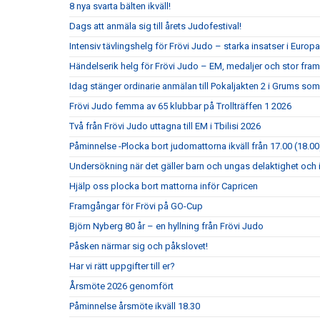
8 nya svarta bälten ikväll!
Dags att anmäla sig till årets Judofestival!
Intensiv tävlingshelg för Frövi Judo – starka insatser i Eur
Händelserik helg för Frövi Judo – EM, medaljer och stor fra
Idag stänger ordinarie anmälan till Pokaljakten 2 i Grums so
Frövi Judo femma av 65 klubbar på Trollträffen 1 2026
Två från Frövi Judo uttagna till EM i Tbilisi 2026
Påminnelse -Plocka bort judomattorna ikväll från 17.00 (18.00
Undersökning när det gäller barn och ungas delaktighet och 
Hjälp oss plocka bort mattorna inför Capricen
Framgångar för Frövi på GO-Cup
Björn Nyberg 80 år – en hyllning från Frövi Judo
Påsken närmar sig och påkslovet!
Har vi rätt uppgifter till er?
Årsmöte 2026 genomfört
Påminnelse årsmöte ikväll 18.30