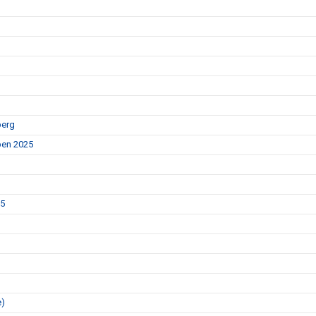
berg
Open 2025
25
e)