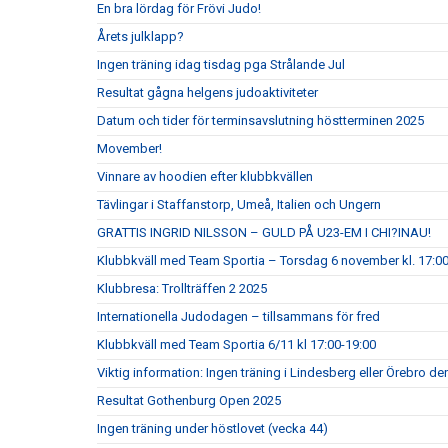
En bra lördag för Frövi Judo!
Årets julklapp?
Ingen träning idag tisdag pga Strålande Jul
Resultat gågna helgens judoaktiviteter
Datum och tider för terminsavslutning höstterminen 2025
Movember!
Vinnare av hoodien efter klubbkvällen
Tävlingar i Staffanstorp, Umeå, Italien och Ungern
GRATTIS INGRID NILSSON – GULD PÅ U23-EM I CHI?INAU!
Klubbkväll med Team Sportia – Torsdag 6 november kl. 17:0
Klubbresa: Trollträffen 2 2025
Internationella Judodagen – tillsammans för fred
Klubbkväll med Team Sportia 6/11 kl 17:00-19:00
Viktig information: Ingen träning i Lindesberg eller Örebro d
Resultat Gothenburg Open 2025
Ingen träning under höstlovet (vecka 44)