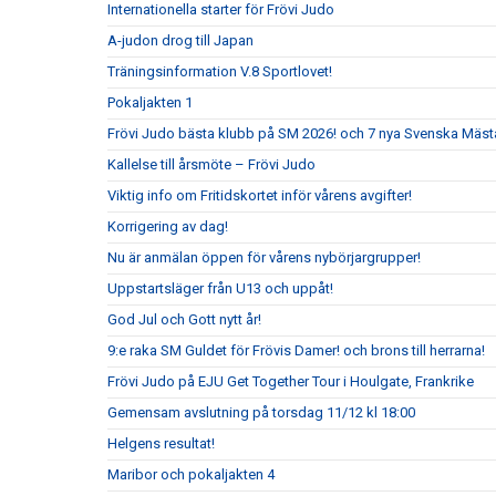
Internationella starter för Frövi Judo
A-judon drog till Japan
Träningsinformation V.8 Sportlovet!
Pokaljakten 1
Frövi Judo bästa klubb på SM 2026! och 7 nya Svenska Mäst
Kallelse till årsmöte – Frövi Judo
Viktig info om Fritidskortet inför vårens avgifter!
Korrigering av dag!
Nu är anmälan öppen för vårens nybörjargrupper!
Uppstartsläger från U13 och uppåt!
God Jul och Gott nytt år!
9:e raka SM Guldet för Frövis Damer! och brons till herrarna!
Frövi Judo på EJU Get Together Tour i Houlgate, Frankrike
Gemensam avslutning på torsdag 11/12 kl 18:00
Helgens resultat!
Maribor och pokaljakten 4