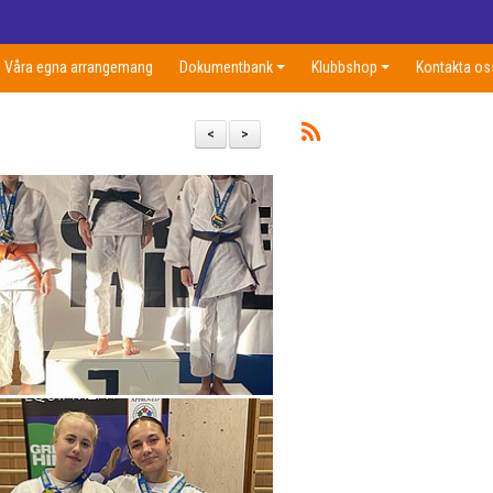
Våra egna arrangemang
Dokumentbank
Klubbshop
Kontakta os
<
>