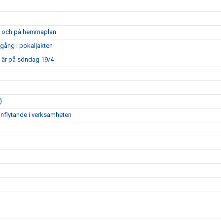
opa och på hemmaplan
mgång i pokaljakten
m är på söndag 19/4
)
inflytande i verksamheten