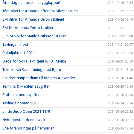
Åter dags att beställa rygglappar!
2021-10-15 10:54
Tårtkalas för Amanda efter EM Silver i Italien
2021-10-12 16:17
EM Silver för Amanda Orrbo i Italien!
2021-10-06 15:19
EM för Amanda Orrbo i Italien
2021-10-02 10:11
Junior VM för Matilda Nilsson i Italien
2021-10-02 10:08
Tävlingar i höst
2021-10-01 22:07
Pokaljakten 1 2021
2021-09-27 10:56
Dags för pokaljakt igen! 9/10 I Arvika
2021-09-21 20:59
Teknik och Kata träning med Björn
2021-09-21 18:16
Elitidrottsstipendium till Ida och Alexander
2021-09-20 11:46
Termins & Medlemsavgifter
2021-09-20 10:54
Problem med avgifterna!
2021-09-16 09:53
Tävlings hösten 2021!
2021-09-14 19:16
Linde Judo Open 2021 11/9
2021-09-06 22:32
Nybörjarstart denna vecka!
2021-08-30 09:27
Lite förändringar på hemsidan!
2021-08-25 12:54