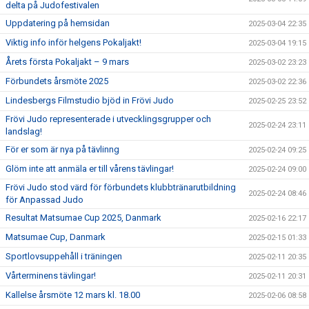
delta på Judofestivalen
Uppdatering på hemsidan
2025-03-04 22:35
Viktig info inför helgens Pokaljakt!
2025-03-04 19:15
Årets första Pokaljakt – 9 mars
2025-03-02 23:23
Förbundets årsmöte 2025
2025-03-02 22:36
Lindesbergs Filmstudio bjöd in Frövi Judo
2025-02-25 23:52
Frövi Judo representerade i utvecklingsgrupper och
2025-02-24 23:11
landslag!
För er som är nya på tävlinng
2025-02-24 09:25
Glöm inte att anmäla er till vårens tävlingar!
2025-02-24 09:00
Frövi Judo stod värd för förbundets klubbtränarutbildning
2025-02-24 08:46
för Anpassad Judo
Resultat Matsumae Cup 2025, Danmark
2025-02-16 22:17
Matsumae Cup, Danmark
2025-02-15 01:33
Sportlovsuppehåll i träningen
2025-02-11 20:35
Vårterminens tävlingar!
2025-02-11 20:31
Kallelse årsmöte 12 mars kl. 18.00
2025-02-06 08:58