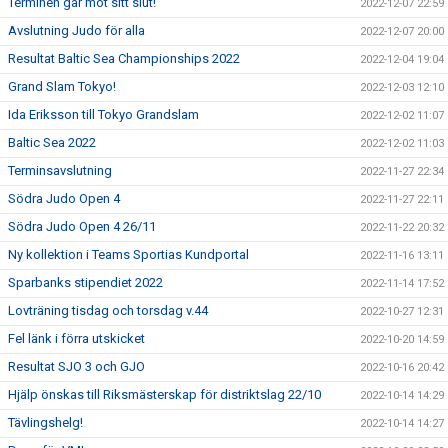
Terminen går mot sitt slut!
2022-12-07 22:59
Avslutning Judo för alla
2022-12-07 20:00
Resultat Baltic Sea Championships 2022
2022-12-04 19:04
Grand Slam Tokyo!
2022-12-03 12:10
Ida Eriksson till Tokyo Grandslam
2022-12-02 11:07
Baltic Sea 2022
2022-12-02 11:03
Terminsavslutning
2022-11-27 22:34
Södra Judo Open 4
2022-11-27 22:11
Södra Judo Open 4 26/11
2022-11-22 20:32
Ny kollektion i Teams Sportias Kundportal
2022-11-16 13:11
Sparbanks stipendiet 2022
2022-11-14 17:52
Lovträning tisdag och torsdag v.44
2022-10-27 12:31
Fel länk i förra utskicket
2022-10-20 14:59
Resultat SJO 3 och GJO
2022-10-16 20:42
Hjälp önskas till Riksmästerskap för distriktslag 22/10
2022-10-14 14:29
Tävlingshelg!
2022-10-14 14:27