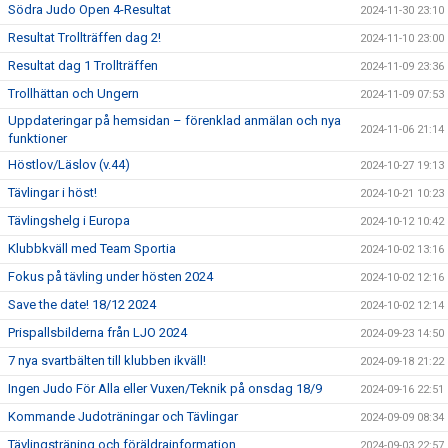
Södra Judo Open 4-Resultat
2024-11-30 23:10
Resultat Trollträffen dag 2!
2024-11-10 23:00
Resultat dag 1 Trollträffen
2024-11-09 23:36
Trollhättan och Ungern
2024-11-09 07:53
Uppdateringar på hemsidan – förenklad anmälan och nya
2024-11-06 21:14
funktioner
Höstlov/Läslov (v.44)
2024-10-27 19:13
Tävlingar i höst!
2024-10-21 10:23
Tävlingshelg i Europa
2024-10-12 10:42
Klubbkväll med Team Sportia
2024-10-02 13:16
Fokus på tävling under hösten 2024
2024-10-02 12:16
Save the date! 18/12 2024
2024-10-02 12:14
Prispallsbilderna från LJO 2024
2024-09-23 14:50
7 nya svartbälten till klubben ikväll!
2024-09-18 21:22
Ingen Judo För Alla eller Vuxen/Teknik på onsdag 18/9
2024-09-16 22:51
Kommande Judoträningar och Tävlingar
2024-09-09 08:34
Tävlingsträning och föräldrainformation
2024-09-03 22:57