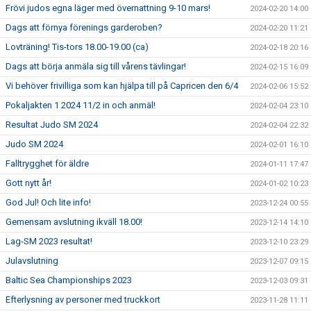
Frövi judos egna läger med övernattning 9-10 mars!
2024-02-20 14:00
Dags att förnya förenings garderoben?
2024-02-20 11:21
Lovträning! Tis-tors 18.00-19.00 (ca)
2024-02-18 20:16
Dags att börja anmäla sig till vårens tävlingar!
2024-02-15 16:09
Vi behöver frivilliga som kan hjälpa till på Capricen den 6/4
2024-02-06 15:52
Pokaljakten 1 2024 11/2 in och anmäl!
2024-02-04 23:10
Resultat Judo SM 2024
2024-02-04 22:32
Judo SM 2024
2024-02-01 16:10
Falltrygghet för äldre
2024-01-11 17:47
Gott nytt år!
2024-01-02 10:23
God Jul! Och lite info!
2023-12-24 00:55
Gemensam avslutning ikväll 18.00!
2023-12-14 14:10
Lag-SM 2023 resultat!
2023-12-10 23:29
Julavslutning
2023-12-07 09:15
Baltic Sea Championships 2023
2023-12-03 09:31
Efterlysning av personer med truckkort
2023-11-28 11:11