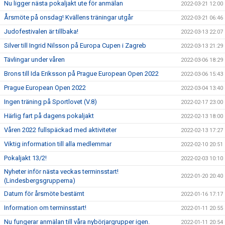
Nu ligger nästa pokaljakt ute för anmälan
2022-03-21 12:00
Årsmöte på onsdag! Kvällens träningar utgår
2022-03-21 06:46
Judofestivalen är tillbaka!
2022-03-13 22:07
Silver till Ingrid Nilsson på Europa Cupen i Zagreb
2022-03-13 21:29
Tävlingar under våren
2022-03-06 18:29
Brons till Ida Eriksson på Prague European Open 2022
2022-03-06 15:43
Prague European Open 2022
2022-03-04 13:40
Ingen träning på Sportlovet (V.8)
2022-02-17 23:00
Härlig fart på dagens pokaljakt
2022-02-13 18:00
Våren 2022 fullspäckad med aktiviteter
2022-02-13 17:27
Viktig information till alla medlemmar
2022-02-10 20:51
Pokaljakt 13/2!
2022-02-03 10:10
Nyheter inför nästa veckas terminsstart!
2022-01-20 20:40
(Lindesbergsgrupperna)
Datum för årsmöte bestämt
2022-01-16 17:17
Information om terminsstart!
2022-01-11 20:55
Nu fungerar anmälan till våra nybörjargrupper igen.
2022-01-11 20:54