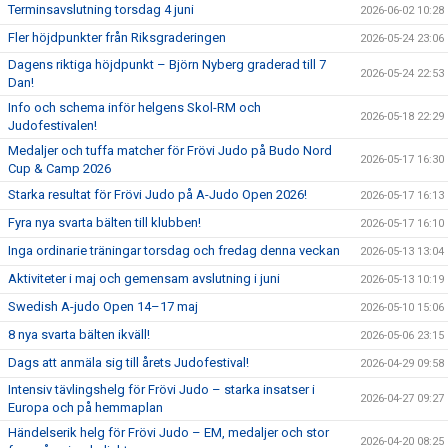
Terminsavslutning torsdag 4 juni
2026-06-02 10:28
Fler höjdpunkter från Riksgraderingen
2026-05-24 23:06
Dagens riktiga höjdpunkt – Björn Nyberg graderad till 7
2026-05-24 22:53
Dan!
Info och schema inför helgens Skol-RM och
2026-05-18 22:29
Judofestivalen!
Medaljer och tuffa matcher för Frövi Judo på Budo Nord
2026-05-17 16:30
Cup & Camp 2026
Starka resultat för Frövi Judo på A-Judo Open 2026!
2026-05-17 16:13
Fyra nya svarta bälten till klubben!
2026-05-17 16:10
Inga ordinarie träningar torsdag och fredag denna veckan
2026-05-13 13:04
Aktiviteter i maj och gemensam avslutning i juni
2026-05-13 10:19
Swedish A-judo Open 14–17 maj
2026-05-10 15:06
8 nya svarta bälten ikväll!
2026-05-06 23:15
Dags att anmäla sig till årets Judofestival!
2026-04-29 09:58
Intensiv tävlingshelg för Frövi Judo – starka insatser i
2026-04-27 09:27
Europa och på hemmaplan
Händelserik helg för Frövi Judo – EM, medaljer och stor
2026-04-20 08:25