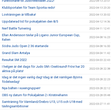
Funktionärer till Judofestivalen 2022!
2022-04-13 23:51
Klubbportalen för Team Sportia redo!
2022-04-13 23:20
Lovträningen är tillbaka!
2022-04-13 20:02
Uppdaterad tid för pokaljakten den 8/5
2022-04-12 14:36
Nerf Battle Turnering
2022-04-11 12:41
Ellan Andersson tävlar på Ligano Junior European Cup,
2022-04-08 16:23
Italien
Södra Judo Open 2 36 startande
2022-04-08 16:00
Grand Slam Antalya
2022-04-04 11:42
Resultat SM 2022
2022-04-03 22:43
I helgen är det dags för Judo SM i Oxelösund! Frövi har 20
2022-03-28 22:38
aktiva på plats!
Idag är det ingen vanlig dag! Idag är det nämligen Björns
2022-03-28 22:23
födelsedag!
Nya bälten i vuxengruppen!
2022-03-28 22:12
OBS ny datum för Pokaljakten 2 i Kristinehamn
2022-03-28 09:48
Samträning för Värmland/Örebro U13, U15 och U18 med
2022-03-27 11:41
tävlingsambitioner