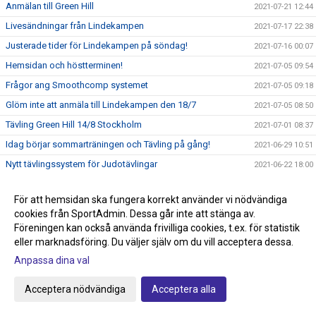
Anmälan till Green Hill
2021-07-21 12:44
Livesändningar från Lindekampen
2021-07-17 22:38
Justerade tider för Lindekampen på söndag!
2021-07-16 00:07
Hemsidan och höstterminen!
2021-07-05 09:54
Frågor ang Smoothcomp systemet
2021-07-05 09:18
Glöm inte att anmäla till Lindekampen den 18/7
2021-07-05 08:50
Tävling Green Hill 14/8 Stockholm
2021-07-01 08:37
Idag börjar sommarträningen och Tävling på gång!
2021-06-29 10:51
Nytt tävlingssystem för Judotävlingar
2021-06-22 18:00
Sommarträning från och med 29/6 kl 17.30-18.45
2021-06-09 21:44
För att hemsidan ska fungera korrekt använder vi nödvändiga
Knappen klubbshop är uppdaterad
2021-05-22 15:27
cookies från SportAdmin. Dessa går inte att stänga av.
Passa på och stötta klubben, köp klubbkläder på Team
Föreningen kan också använda frivilliga cookies, t.ex. för statistik
2021-05-22 15:00
Sportia
eller marknadsföring. Du väljer själv om du vill acceptera dessa.
Anmälan till avslutningen den 29/5 anmäl så fort som
Anpassa dina val
2021-05-22 14:34
möjligt!
Graderingstider vart köper jag mitt bälte?
2021-05-18 11:35
Acceptera nödvändiga
Acceptera alla
Ingen träning på torsdag 13/5
2021-05-10 19:36