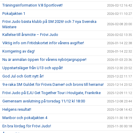
Träningsinformation V.8 Sportlovet!
2026-02-12 16:42
Pokaljakten 1
2026-02-11 10:27
Frövi Judo bästa klubb på SM 2026! och 7 nya Svenska
2026-02-08 20:00
Mästare
Kallelse till årsmöte – Frövi Judo
2026-02-02 13:35
Viktig info om Fritidskortet inför vårens avgifter!
2026-01-14 22:38
Korrigering av dag!
2026-01-14 22:32
Nu är anmälan öppen för vårens nybörjargrupper!
2026-01-03 23:36
Uppstartsläger från U13 och uppåt!
2025-12-30 23:52
God Jul och Gott nytt år!
2025-12-22 11:17
9:e raka SM Guldet för Frövis Damer! och brons till herrarna!
2025-12-14 23:52
Frövi Judo på EJU Get Together Tour i Houlgate, Frankrike
2025-12-09 11:12
Gemensam avslutning på torsdag 11/12 kl 18:00
2025-12-08 23:44
Helgens resultat!
2025-12-08 14:42
Maribor och pokaljakten 4
2025-11-30 18:19
En bra lördag för Frövi Judo!
2025-11-30 00:18