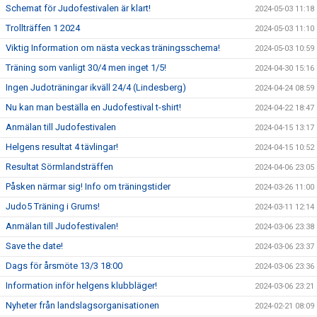
Schemat för Judofestivalen är klart!
2024-05-03 11:18
Trollträffen 1 2024
2024-05-03 11:10
Viktig Information om nästa veckas träningsschema!
2024-05-03 10:59
Träning som vanligt 30/4 men inget 1/5!
2024-04-30 15:16
Ingen Judoträningar ikväll 24/4 (Lindesberg)
2024-04-24 08:59
Nu kan man beställa en Judofestival t-shirt!
2024-04-22 18:47
Anmälan till Judofestivalen
2024-04-15 13:17
Helgens resultat 4 tävlingar!
2024-04-15 10:52
Resultat Sörmlandsträffen
2024-04-06 23:05
Påsken närmar sig! Info om träningstider
2024-03-26 11:00
Judo5 Träning i Grums!
2024-03-11 12:14
Anmälan till Judofestivalen!
2024-03-06 23:38
Save the date!
2024-03-06 23:37
Dags för årsmöte 13/3 18:00
2024-03-06 23:36
Information inför helgens klubbläger!
2024-03-06 23:21
Nyheter från landslagsorganisationen
2024-02-21 08:09