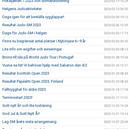
Pokaljakten 1 2023 och domarutbildning
2023-02-13 10:24
Helgens Judoaktiviteter
2023-02-13 09:55
Dags igen för att beställa rygglappar!
2023-02-09 19:15
Resultat Judo-SM 2023
2023-02-06 15:59
Dags för Judo-SM i helgen
2023-02-03 11:13
Finns nu begränsat antal platser i Nybörjare 6–9 år
2023-02-03 09:25
Lite info om avgifter och aviseringar
2023-02-03 08:12
Brons till Ida på World Judo Tour i Portugal!
2023-01-28 19:34
Vuxna se hit! Vi behöver hjälp med Sabaton den 4/2
2023-01-24 15:17
Resultat Scottish Open 2023
2023-01-23 08:33
Resultat Pajulahti Open 2023, Finland
2023-01-23 08:32
Falltrygghet för äldre 2023
2023-01-18 17:18
Terminsstart 2023!
2023-01-17 17:51
Gott nytt år! och lite lovträning
2022-12-29 14:24
God Jul & Gott Nytt År!
2022-12-21 13:14
Lag-SM årets sista arrangemang
2022-12-07 23:04