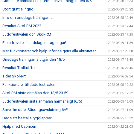
Glöm inte anmäla er till Terminsavslutningen den 6/6
2022-05-30 13:33
Stort grattis Ingrid!
2022-05-29 20:22
Info om onsdags träningarna!
2022-05-25 12:49
Resultat Skol-RM 2022
2022-05-23 17:44
Judofestivalen och Skol-RM
2022-05-23 17:25
Flera fröviiter i landslags uttagningar!
2022-05-19 11:39
Mer funktionärer och hjälp inför helgens alla aktiviteter
2022-05-17 20:38
Onsdags träningarna utgår den 18/5
2022-05-17 15:48
Resultat Trollträffen!
2022-05-16 22:45
Tider Skol-Rm
2022-05-16 09:34
Funktionärer till Judofestivalen
2022-05-05 12:22
Skol-RM sista anmälan den 13/5 23.59
2022-05-05 12:12
Judofestivalen sista anmälan närmar sig! (6/5)
2022-05-05 12:05
Save the date! Säsongsavslutning 6/6!
2022-04-27 11:09
Dags att beställa rygglappar!
2022-04-25 10:12
Hjälp med Capricen
2022-04-22 21:03