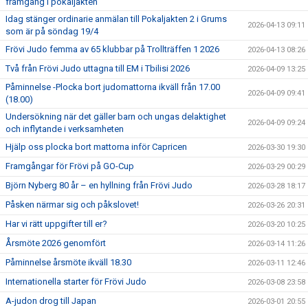
framgång i pokaljakten
Idag stänger ordinarie anmälan till Pokaljakten 2 i Grums
2026-04-13 09:11
som är på söndag 19/4
Frövi Judo femma av 65 klubbar på Trollträffen 1 2026
2026-04-13 08:26
Två från Frövi Judo uttagna till EM i Tbilisi 2026
2026-04-09 13:25
Påminnelse -Plocka bort judomattorna ikväll från 17.00
2026-04-09 09:41
(18.00)
Undersökning när det gäller barn och ungas delaktighet
2026-04-09 09:24
och inflytande i verksamheten
Hjälp oss plocka bort mattorna inför Capricen
2026-03-30 19:30
Framgångar för Frövi på GO-Cup
2026-03-29 00:29
Björn Nyberg 80 år – en hyllning från Frövi Judo
2026-03-28 18:17
Påsken närmar sig och påkslovet!
2026-03-26 20:31
Har vi rätt uppgifter till er?
2026-03-20 10:25
Årsmöte 2026 genomfört
2026-03-14 11:26
Påminnelse årsmöte ikväll 18.30
2026-03-11 12:46
Internationella starter för Frövi Judo
2026-03-08 23:58
A-judon drog till Japan
2026-03-01 20:55