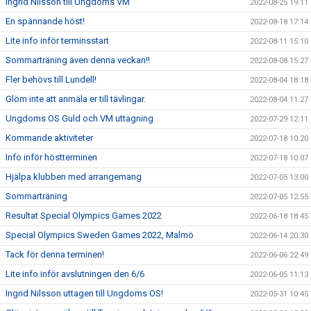
Ingrid Nilsson till Ungdoms VM
2022-08-25 19:11
En spännande höst!
2022-08-18 17:14
Lite info inför terminsstart
2022-08-11 15:10
Sommarträning även denna veckan!!
2022-08-08 15:27
Fler behövs till Lundell!
2022-08-04 18:18
Glöm inte att anmäla er till tävlingar.
2022-08-04 11:27
Ungdoms OS Guld och VM uttagning
2022-07-29 12:11
Kommande aktiviteter
2022-07-18 10:20
Info inför höstterminen
2022-07-18 10:07
Hjälpa klubben med arrangemang
2022-07-05 13:00
Sommarträning
2022-07-05 12:55
Resultat Special Olympics Games 2022
2022-06-18 18:45
Special Olympics Sweden Games 2022, Malmö
2022-06-14 20:30
Tack för denna terminen!
2022-06-06 22:49
Lite info inför avslutningen den 6/6
2022-06-05 11:13
Ingrid Nilsson uttagen till Ungdoms OS!
2022-05-31 10:45