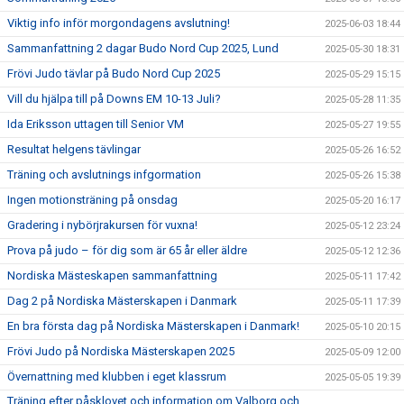
Viktig info inför morgondagens avslutning!
2025-06-03 18:44
Sammanfattning 2 dagar Budo Nord Cup 2025, Lund
2025-05-30 18:31
Frövi Judo tävlar på Budo Nord Cup 2025
2025-05-29 15:15
Vill du hjälpa till på Downs EM 10-13 Juli?
2025-05-28 11:35
Ida Eriksson uttagen till Senior VM
2025-05-27 19:55
Resultat helgens tävlingar
2025-05-26 16:52
Träning och avslutnings infgormation
2025-05-26 15:38
Ingen motionsträning på onsdag
2025-05-20 16:17
Gradering i nybörjrakursen för vuxna!
2025-05-12 23:24
Prova på judo – för dig som är 65 år eller äldre
2025-05-12 12:36
Nordiska Mästeskapen sammanfattning
2025-05-11 17:42
Dag 2 på Nordiska Mästerskapen i Danmark
2025-05-11 17:39
En bra första dag på Nordiska Mästerskapen i Danmark!
2025-05-10 20:15
Frövi Judo på Nordiska Mästerskapen 2025
2025-05-09 12:00
Övernattning med klubben i eget klassrum
2025-05-05 19:39
Träning efter påsklovet och information om Valborg och