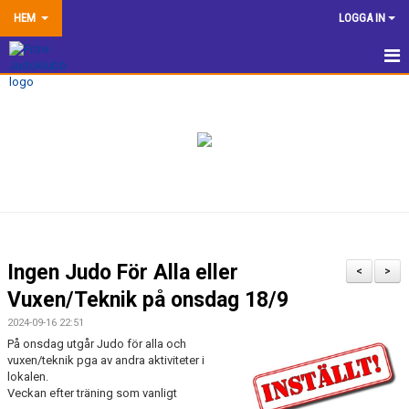
HEM
LOGGA IN
HEM
NYHETER
TRÄNINGSINFORMATION
TÄVLA
VÅRA EGNA ARRANGEMANG
Ingen Judo För Alla eller
<
>
DOKUMENTBANK
Vuxen/Teknik på onsdag 18/9
2024-09-16 22:51
KLUBBSHOP
På onsdag utgår Judo för alla och
vuxen/teknik pga av andra aktiviteter i
KONTAKTA OSS
lokalen.
Veckan efter träning som vanligt