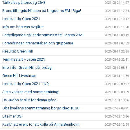
Tårtkalas på torsdag 26/8
2021-08-24 14:27
Brons till Ingrid Nilsson på Ungdoms EM i Riga!
2021-08-19 17:54
Linde Judo Open 2021
2021-08-19 13:17
Info om höstens avgifter
2021-08-19 11:28
Förtydligande gällande terminsstart Hösten 2021
2021-08-19 08:12
Förändringar i tränarstaben och grupperna
2021-08-19 07:52
Resultat Green Hill
2021-08-14 22:25
Terminsstart Hösten 2021
2021-08-12 22:31
Info inför Green Hill på lördag
2021-08-12 08:31
Green Hill Livestream
2021-08-11 11:39
Linde Judo Open 2021 11/9
2021-08-09 09:57
Sista veckan med sommarträning!
2021-08-09 08:59
OS Judon är slut för denna gång.
2021-07-31 13:36
Obs kvällens sommarträning börjar idag 18.30
2021-07-27 09:21
Lite mer OS!
2021-07-22 13:26
Kväll/natt event för att kolla på Anna Bernholm
2021-07-22 12:55