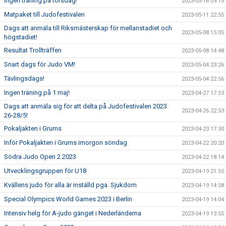
Ingen träning på torsdag!
2023-05-16 09:15
Matpaket till Judofestivalen
2023-05-11 22:55
Dags att anmäla till Riksmästerskap för mellanstadiet och
2023-05-08 15:05
högstadiet!
Resultat Trollträffen
2023-05-08 14:48
Snart dags för Judo VM!
2023-05-04 23:26
Tävlingsdags!
2023-05-04 22:56
Ingen träning på 1 maj!
2023-04-27 17:53
Dags att anmäla sig för att delta på Judofestivalen 2023
2023-04-26 22:53
26-28/5!
Pokaljakten i Grums
2023-04-23 17:30
Inför Pokaljakten i Grums imorgon söndag
2023-04-22 20:20
Södra Judo Open 2 2023
2023-04-22 18:14
Utvecklingsgruppen för U18
2023-04-19 21:55
Kvällens judo för alla är inställd pga. Sjukdom
2023-04-19 14:58
Special Olympics World Games 2023 i Berlin
2023-04-19 14:04
Intensiv helg för A-judo gänget i Nederländerna
2023-04-19 13:55