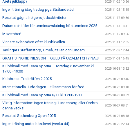
Årets julklapp?
2025-11-26 10:26
Ingen träning idag tisdag pga Strålande Jul
2025-11-25 15:55
Resultat gågna helgens judoaktiviteter
2025-11-17 09:36
Datum och tider för terminsavslutning höstterminen 2025
2025-11-14 13:41
Movember!
2025-11-12 09:56
Vinnare av hoodien efter klubbkvällen
2025-11-11 12:35
Tävlingar i Staffanstorp, Umeå, Italien och Ungern
2025-11-09 12:44
GRATTIS INGRID NILSSON – GULD PÅ U23-EM I CHI?INAU!
2025-11-01 16:45
Klubbkväll med Team Sportia – Torsdag 6 november kl.
2025-10-31 13:32
17:00–19:00
Klubbresa: Trollträffen 2 2025
2025-10-28 09:46
Internationella Judodagen – tillsammans för fred
2025-10-28 09:10
Klubbkväll med Team Sportia 6/11 kl 17:00-19:00
2025-10-28 08:32
Viktig information: Ingen träning i Lindesberg eller Örebro
2025-10-27 08:31
denna vecka!
Resultat Gothenburg Open 2025
2025-10-27 08:18
Ingen träning under höstlovet (vecka 44)
2025-10-20 22:14