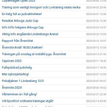
Copenhagen Open 2023
2023-04-06 12:54
Träning som vanligt imorgon! och Lovträning nästa vecka
2023-04-05 20:46
En helg full av judoaktiviteter!
2023-03-31 12:00
Resultat Arboga Judo Cup
2023-03-25 15:20
Info Inför helgens Arboga Cup
2023-03-23 14:37
Viktig info angående Lindesbergs Arena!
2023-03-22 13:03
Rapport från Årsmötet
2023-03-16 10:07
Årsmöte ikväll 18.00 Utsikten!
2023-03-15 13:54
Träningen på onsdag är inställd pga. Årsmötet
2023-03-13 21:42
Capricen 2023
2023-03-11 18:45
Fullspäckad judohelg
2023-03-11 18:35
Mer nybörjartävling!
2023-03-07 14:03
Pokaljakten 1 Lindesberg 12/3
2023-03-07 09:07
Årsmöte 2023!
2023-03-05 18:52
Vårterminen är i full gång!
2023-02-21 22:34
V.8 Sportlov! ordinarie träningar utgår!
2023-02-14 09:00