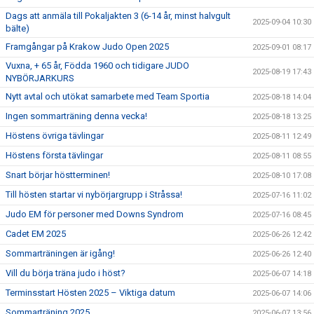
Dags att anmäla till Pokaljakten 3 (6-14 år, minst halvgult
2025-09-04 10:30
bälte)
Framgångar på Krakow Judo Open 2025
2025-09-01 08:17
Vuxna, + 65 år, Födda 1960 och tidigare JUDO
2025-08-19 17:43
NYBÖRJARKURS
Nytt avtal och utökat samarbete med Team Sportia
2025-08-18 14:04
Ingen sommarträning denna vecka!
2025-08-18 13:25
Höstens övriga tävlingar
2025-08-11 12:49
Höstens första tävlingar
2025-08-11 08:55
Snart börjar höstterminen!
2025-08-10 17:08
Till hösten startar vi nybörjargrupp i Stråssa!
2025-07-16 11:02
Judo EM för personer med Downs Syndrom
2025-07-16 08:45
Cadet EM 2025
2025-06-26 12:42
Sommarträningen är igång!
2025-06-26 12:40
Vill du börja träna judo i höst?
2025-06-07 14:18
Terminsstart Hösten 2025 – Viktiga datum
2025-06-07 14:06
Sommarträning 2025
2025-06-07 13:56