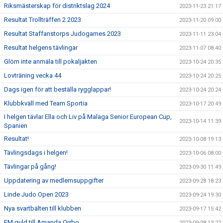
Riksmästerskap för distriktslag 2024
2023-11-23 21:17
Resultat Trollträffen 2 2023
2023-11-20 09:00
Resultat Staffanstorps Judogames 2023
2023-11-11 23:04
Resultat helgens tävlingar
2023-11-07 08:40
Glöm inte anmäla till pokaljakten
2023-10-24 20:35
Lovträning vecka 44
2023-10-24 20:25
Dags igen för att beställa rygglappar!
2023-10-24 20:24
Klubbkväll med Team Sportia
2023-10-17 20:49
I helgen tävlar Ella och Liv på Malaga Senior European Cup,
2023-10-14 11:39
Spanien
Resultat!
2023-10-08 19:13
Tävlingsdags i helgen!
2023-10-06 08:00
Tävlingar på gång!
2023-09-30 11:49
Uppdatering av medlemsuppgifter
2023-09-28 18:23
Linde Judo Open 2023
2023-09-24 19:30
Nya svartbälten till klubben
2023-09-17 15:42
EM guld till Amanda Orrbo
2023-09-08 13:22