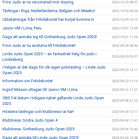
Frövi Judo är nu vaccinerad mot doping
2025-10-20 08:57
Tävlingar i Riga, Nederländerna, Belgien och Mexiko!
2025-10-20 00:04
Utbetalningar från Fritidskortet har börjat komma in
2025-10-09 10:15
Junior VM i Lima, Peru
2025-10-07 12:09
Dags att anmäla sig till Gothenburg Judo Open 2025!
2025-10-07 11:04
Frövi Judo är nu anslutna till Fritidskortet!
2025-09-30 08:46
Linde Judo Open 2025 – en fantastisk helg för judo i
2025-09-29 09:07
Lindesberg
I helgen är det dags för vår egen judotävling – Linde Judo
2025-09-23 14:11
Open 2025
Information om Fritidskortet
2025-09-23 13:10
Ingrid Nilsson uttagen till Junior-VM i Lima
2025-09-16 11:01
OBS Fel datum i tidigare nyhet gällande Linde Judo Open
2025-09-08 21:53
2025
Höstens tävlingar och klubbresor är här!
2025-09-04 12:11
Klubbresa: Södra Judo Open 4
2025-09-04 11:47
Klubbresa: Gothenburg Judo Open 2025
2025-09-04 10:46
Dags att anmäla till Linde Judo Open 2025!
2025-09-04 10:38