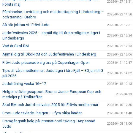
2025-04-27 18:31
Första maj
Påminnelse: Lovträning och mattborttagning i Lindesberg –
2025-04-22 14:50
och träning i Örebro
Så här jobbar vi i Frövi Judo
2025-04-22 12:31
Judofestivalen 2025 – anmäl dig till årets roligaste läger i
2025-04-22 12:24
Lindesbergs
Vad är Skol-RM
2025-04-22 12:13
Anmäl dig till Skol-RM och Judofestivalen i Lindesberg
2025-04-22 12:06
Frövi Judo placerade sig bra på Copenhagen Open
2025-04-21 12:47
Tips till våra medlemmar: Judoläger i Idre Fjäll – 30 juni till 3
2025-04-15 14:02
juli 2025
Judoträning vecka 16–17
2025-04-15 10:13
Helgens tävlingsrapport: Brons i Junior European Cup och
2025-04-13
medaljer på Trollträffen
Skol RM och Judofestivalen 2025 för Frövis medlemmar
2025-04-10 17:36
Frövi Judo tävlade i helgen – i fyra olika länder
2025-04-08 11:48
Framgångsrik helg på internationell tävling i Anpassad
2025-04-08 11:00
Judo