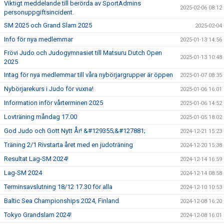
Viktigt meddelande till berörda av SportAdmins
2025-02-06 08:12
personuppgiftsincident.
SM 2025 och Grand Slam 2025
2025-02-04
Info för nya medlemmar
2025-01-13 14:56
Frövi Judo och Judogymnasiet till Matsuru Dutch Open
2025-01-13 10:48
2025
Intag för nya medlemmar till våra nybörjargrupper är öppen
2025-01-07 08:35
Nybörjarekurs i Judo för vuxna!
2025-01-06 16:01
Information inför vårterminen 2025
2025-01-06 14:52
Lovträning måndag 17.00
2025-01-05 18:02
God Judo och Gott Nytt År! &#129355;&#127881;
2024-12-21 15:23
Träning 2/1 Rivstarta året med en judoträning
2024-12-20 15:38
Resultat Lag-SM 2024!
2024-12-14 16:59
Lag-SM 2024
2024-12-14 08:58
Terminsavslutning 18/12 17.30 för alla
2024-12-10 10:53
Baltic Sea Championships 2024, Finland
2024-12-08 16:20
Tokyo Grandslam 2024!
2024-12-08 16:01