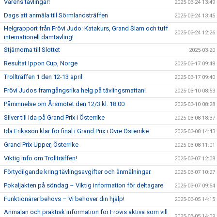
Vårens tävlingar!
2025-03-24 13:49
Dags att anmäla till Sörmlandsträffen
2025-03-24 13:45
Helgrapport från Frövi Judo: Katakurs, Grand Slam och tuff
2025-03-24 12:26
internationell damtävling!
Stjärnorna till Slottet
2025-03-20
Resultat Ippon Cup, Norge
2025-03-17 09:48
Trollträffen 1 den 12-13 april
2025-03-17 09:40
Frövi Judos framgångsrika helg på tävlingsmattan!
2025-03-10 08:53
Påminnelse om Årsmötet den 12/3 kl. 18.00
2025-03-10 08:28
Silver till Ida på Grand Prix i Österrike
2025-03-08 18:37
Ida Eriksson klar för final i Grand Prix i Övre Österrike
2025-03-08 14:43
Grand Prix Upper, Österrike
2025-03-08 11:01
Viktig info om Trollträffen!
2025-03-07 12:08
Förtydilgande kring tävlingsavgifter och änmälningar.
2025-03-07 10:27
Pokaljakten på söndag – Viktig information för deltagare
2025-03-07 09:54
Funktionärer behövs – Vi behöver din hjälp!
2025-03-05 14:15
Anmälan och praktisk information för Frövis aktiva som vill
2025-03-05 14:09