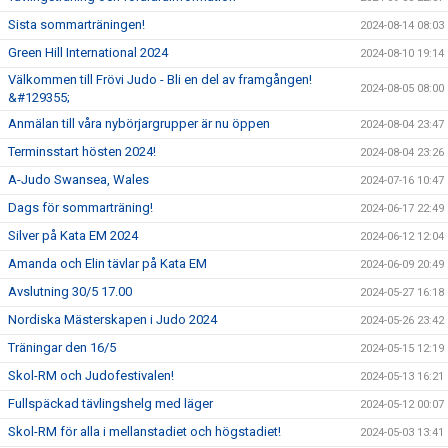
Sista sommarträningen!
2024-08-14 08:03
Green Hill International 2024
2024-08-10 19:14
Välkommen till Frövi Judo - Bli en del av framgången!
2024-08-05 08:00
&#129355;
Anmälan till våra nybörjargrupper är nu öppen
2024-08-04 23:47
Terminsstart hösten 2024!
2024-08-04 23:26
A-Judo Swansea, Wales
2024-07-16 10:47
Dags för sommarträning!
2024-06-17 22:49
Silver på Kata EM 2024
2024-06-12 12:04
Amanda och Elin tävlar på Kata EM
2024-06-09 20:49
Avslutning 30/5 17.00
2024-05-27 16:18
Nordiska Mästerskapen i Judo 2024
2024-05-26 23:42
Träningar den 16/5
2024-05-15 12:19
Skol-RM och Judofestivalen!
2024-05-13 16:21
Fullspäckad tävlingshelg med läger
2024-05-12 00:07
Skol-RM för alla i mellanstadiet och högstadiet!
2024-05-03 13:41