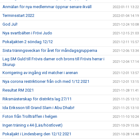
Anmälan för nya medlemmar öppnar senare ikväll
2022-01-11 13:22
Terminsstart 2022
2022-01-04 14:19
God Jul!
2021-12-24 10:08
Nya svartbälten i Frövi Judo
2021-12-15 21:03
Pokaljakten 2 söndag 12/12
2021-12-11 15:57
Sista träningsveckan för året för måndagsgrupperna
2021-12-06 13:34
Lag SM Guld till Frövis damer och brons till Frövis herrar i
2021-12-04 17:14
Skurup
Korrigering av ingång vid matcher i arenan
2021-12-01 13:57
Nya corona restriktioner från och med 1/12 2021
2021-12-01 13:15
Resultat RM 2021
2021-11-28 11:41
Riksmästerskap för distrikts lag 27/11
2021-11-25 13:12
Ida Eriksson till Grand Slam i Abu Dhabi!
2021-11-25 13:10
Foton från Trollträffen i helgen
2021-11-10 10:24
Ingen träning v.44 (Läs/höstlovet)
2021-10-29 15:06
Pokaljakt i Lindesberg den 12/12 2021
2021-10-28 14:48