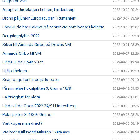
Dags för VM!
2022-10-09 23:59
Adaptivt Judoläger i helgen, Lindesberg
2022-10-09 20:24
Brons på junior Europacupen i Rumänien!
2022-10-07 23:39
Frövi Judo har 2 aktiva på senior VM som börjar i helgen!
2022-10-05 12:07
Bergslagslyftet 2022
2022-10-05 09:58
Silver till Amanda Orrbo på Downs VM
2022-10-01 23:39
Amanda Orrbo till VM
2022-09-27 12:26
Linde Judo Open 2022
2022-09-25 12:29
Hjälp i helgen!
2022-09-22 19:29
Snart dags för Linde judo open!
2022-09-14 09:10
Påminnelse Pokaljakten 3, Grums 18/9
2022-09-12 09:53
Falltrygghet för äldre
2022-09-07 17:04
Linde Judo Open 2022 24/9 i Lindesberg
2022-09-06 08:35
Pokaljakten 3, 18/9 i Grums
2022-09-06 08:26
Vart köper man dräkt?
2022-09-06 08:19
VM brons till Ingrid Nilsson i Sarajevo!
2022-08-27 18:38