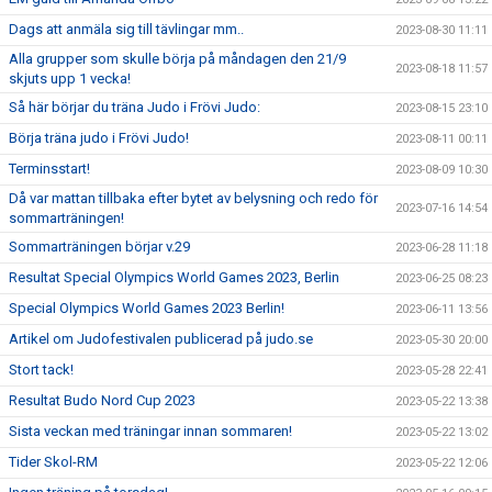
Dags att anmäla sig till tävlingar mm..
2023-08-30 11:11
Alla grupper som skulle börja på måndagen den 21/9
2023-08-18 11:57
skjuts upp 1 vecka!
Så här börjar du träna Judo i Frövi Judo:
2023-08-15 23:10
Börja träna judo i Frövi Judo!
2023-08-11 00:11
Terminsstart!
2023-08-09 10:30
Då var mattan tillbaka efter bytet av belysning och redo för
2023-07-16 14:54
sommarträningen!
Sommarträningen börjar v.29
2023-06-28 11:18
Resultat Special Olympics World Games 2023, Berlin
2023-06-25 08:23
Special Olympics World Games 2023 Berlin!
2023-06-11 13:56
Artikel om Judofestivalen publicerad på judo.se
2023-05-30 20:00
Stort tack!
2023-05-28 22:41
Resultat Budo Nord Cup 2023
2023-05-22 13:38
Sista veckan med träningar innan sommaren!
2023-05-22 13:02
Tider Skol-RM
2023-05-22 12:06