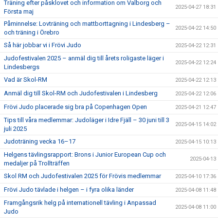
Träning efter påsklovet och information om Valborg och
2025-04-27 18:31
Första maj
Påminnelse: Lovträning och mattborttagning i Lindesberg –
2025-04-22 14:50
och träning i Örebro
Så här jobbar vi i Frövi Judo
2025-04-22 12:31
Judofestivalen 2025 – anmäl dig till årets roligaste läger i
2025-04-22 12:24
Lindesbergs
Vad är Skol-RM
2025-04-22 12:13
Anmäl dig till Skol-RM och Judofestivalen i Lindesberg
2025-04-22 12:06
Frövi Judo placerade sig bra på Copenhagen Open
2025-04-21 12:47
Tips till våra medlemmar: Judoläger i Idre Fjäll – 30 juni till 3
2025-04-15 14:02
juli 2025
Judoträning vecka 16–17
2025-04-15 10:13
Helgens tävlingsrapport: Brons i Junior European Cup och
2025-04-13
medaljer på Trollträffen
Skol RM och Judofestivalen 2025 för Frövis medlemmar
2025-04-10 17:36
Frövi Judo tävlade i helgen – i fyra olika länder
2025-04-08 11:48
Framgångsrik helg på internationell tävling i Anpassad
2025-04-08 11:00
Judo