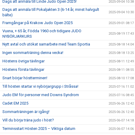
Dags att anmäla till Linde Judo Open 2025!
2025-09-04 10:38
Dags att anmäla till Pokaljakten 3 (6-14 år, minst halvgult
2025-09-04 10:30
bälte)
Framgångar på Krakow Judo Open 2025
2025-09-01 08:17
Vuxna, + 65 år, Födda 1960 och tidigare JUDO
2025-08-19 17:43
NYBÖRJARKURS
Nytt avtal och utökat samarbete med Team Sportia
2025-08-18 14:04
Ingen sommarträning denna vecka!
2025-08-18 13:25
Höstens övriga tävlingar
2025-08-11 12:49
Höstens första tävlingar
2025-08-11 08:55
Snart börjar höstterminen!
2025-08-10 17:08
Till hösten startar vi nybörjargrupp i Stråssa!
2025-07-16 11:02
Judo EM för personer med Downs Syndrom
2025-07-16 08:45
Cadet EM 2025
2025-06-26 12:42
Sommarträningen är igång!
2025-06-26 12:40
Vill du börja träna judo i höst?
2025-06-07 14:18
Terminsstart Hösten 2025 – Viktiga datum
2025-06-07 14:06