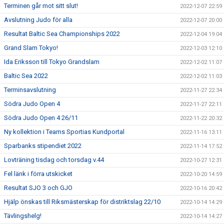
Terminen går mot sitt slut!
2022-12-07 22:59
Avslutning Judo för alla
2022-12-07 20:00
Resultat Baltic Sea Championships 2022
2022-12-04 19:04
Grand Slam Tokyo!
2022-12-03 12:10
Ida Eriksson till Tokyo Grandslam
2022-12-02 11:07
Baltic Sea 2022
2022-12-02 11:03
Terminsavslutning
2022-11-27 22:34
Södra Judo Open 4
2022-11-27 22:11
Södra Judo Open 4 26/11
2022-11-22 20:32
Ny kollektion i Teams Sportias Kundportal
2022-11-16 13:11
Sparbanks stipendiet 2022
2022-11-14 17:52
Lovträning tisdag och torsdag v.44
2022-10-27 12:31
Fel länk i förra utskicket
2022-10-20 14:59
Resultat SJO 3 och GJO
2022-10-16 20:42
Hjälp önskas till Riksmästerskap för distriktslag 22/10
2022-10-14 14:29
Tävlingshelg!
2022-10-14 14:27