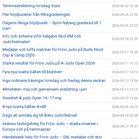
Terminsavslutning torsdag 4 juni
2026-06-02 10:28
Fler höjdpunkter från Riksgraderingen
2026-05-24 23:06
Dagens riktiga höjdpunkt – Björn Nyberg graderad till 7
2026-05-24 22:53
Dan!
Info och schema inför helgens Skol-RM och
2026-05-18 22:29
Judofestivalen!
Medaljer och tuffa matcher för Frövi Judo på Budo Nord
2026-05-17 16:30
Cup & Camp 2026
Starka resultat för Frövi Judo på A-Judo Open 2026!
2026-05-17 16:13
Fyra nya svarta bälten till klubben!
2026-05-17 16:10
Inga ordinarie träningar torsdag och fredag denna veckan
2026-05-13 13:04
Aktiviteter i maj och gemensam avslutning i juni
2026-05-13 10:19
Swedish A-judo Open 14–17 maj
2026-05-10 15:06
8 nya svarta bälten ikväll!
2026-05-06 23:15
Dags att anmäla sig till årets Judofestival!
2026-04-29 09:58
Intensiv tävlingshelg för Frövi Judo – starka insatser i
2026-04-27 09:27
Europa och på hemmaplan
Händelserik helg för Frövi Judo – EM, medaljer och stor