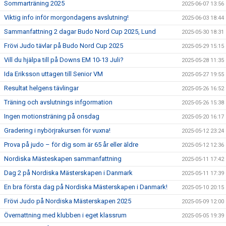
Sommarträning 2025
2025-06-07 13:56
Viktig info inför morgondagens avslutning!
2025-06-03 18:44
Sammanfattning 2 dagar Budo Nord Cup 2025, Lund
2025-05-30 18:31
Frövi Judo tävlar på Budo Nord Cup 2025
2025-05-29 15:15
Vill du hjälpa till på Downs EM 10-13 Juli?
2025-05-28 11:35
Ida Eriksson uttagen till Senior VM
2025-05-27 19:55
Resultat helgens tävlingar
2025-05-26 16:52
Träning och avslutnings infgormation
2025-05-26 15:38
Ingen motionsträning på onsdag
2025-05-20 16:17
Gradering i nybörjrakursen för vuxna!
2025-05-12 23:24
Prova på judo – för dig som är 65 år eller äldre
2025-05-12 12:36
Nordiska Mästeskapen sammanfattning
2025-05-11 17:42
Dag 2 på Nordiska Mästerskapen i Danmark
2025-05-11 17:39
En bra första dag på Nordiska Mästerskapen i Danmark!
2025-05-10 20:15
Frövi Judo på Nordiska Mästerskapen 2025
2025-05-09 12:00
Övernattning med klubben i eget klassrum
2025-05-05 19:39