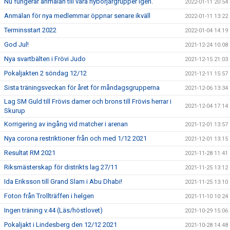
Nu fungerar anmälan till våra nybörjargrupper igen.
2022-01-11 20:54
Anmälan för nya medlemmar öppnar senare ikväll
2022-01-11 13:22
Terminsstart 2022
2022-01-04 14:19
God Jul!
2021-12-24 10:08
Nya svartbälten i Frövi Judo
2021-12-15 21:03
Pokaljakten 2 söndag 12/12
2021-12-11 15:57
Sista träningsveckan för året för måndagsgrupperna
2021-12-06 13:34
Lag SM Guld till Frövis damer och brons till Frövis herrar i
2021-12-04 17:14
Skurup
Korrigering av ingång vid matcher i arenan
2021-12-01 13:57
Nya corona restriktioner från och med 1/12 2021
2021-12-01 13:15
Resultat RM 2021
2021-11-28 11:41
Riksmästerskap för distrikts lag 27/11
2021-11-25 13:12
Ida Eriksson till Grand Slam i Abu Dhabi!
2021-11-25 13:10
Foton från Trollträffen i helgen
2021-11-10 10:24
Ingen träning v.44 (Läs/höstlovet)
2021-10-29 15:06
Pokaljakt i Lindesberg den 12/12 2021
2021-10-28 14:48