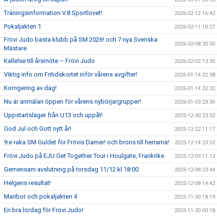
Träningsinformation V.8 Sportlovet!
2026-02-12 16:42
Pokaljakten 1
2026-02-11 10:27
Frövi Judo bästa klubb på SM 2026! och 7 nya Svenska
2026-02-08 20:00
Mästare
Kallelse till årsmöte – Frövi Judo
2026-02-02 13:35
Viktig info om Fritidskortet inför vårens avgifter!
2026-01-14 22:38
Korrigering av dag!
2026-01-14 22:32
Nu är anmälan öppen för vårens nybörjargrupper!
2026-01-03 23:36
Uppstartsläger från U13 och uppåt!
2025-12-30 23:52
God Jul och Gott nytt år!
2025-12-22 11:17
9:e raka SM Guldet för Frövis Damer! och brons till herrarna!
2025-12-14 23:52
Frövi Judo på EJU Get Together Tour i Houlgate, Frankrike
2025-12-09 11:12
Gemensam avslutning på torsdag 11/12 kl 18:00
2025-12-08 23:44
Helgens resultat!
2025-12-08 14:42
Maribor och pokaljakten 4
2025-11-30 18:19
En bra lördag för Frövi Judo!
2025-11-30 00:18