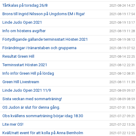
Tårtkalas på torsdag 26/8
2021-08-24 14:27
Brons till Ingrid Nilsson på Ungdoms EM i Riga!
2021-08-19 17:54
Linde Judo Open 2021
2021-08-19 13:17
Info om höstens avgifter
2021-08-19 11:28
Förtydligande gällande terminsstart Hösten 2021
2021-08-19 08:12
Förändringar i tränarstaben och grupperna
2021-08-19 07:52
Resultat Green Hill
2021-08-14 22:25
Terminsstart Hösten 2021
2021-08-12 22:31
Info inför Green Hill på lördag
2021-08-12 08:31
Green Hill Livestream
2021-08-11 11:39
Linde Judo Open 2021 11/9
2021-08-09 09:57
Sista veckan med sommarträning!
2021-08-09 08:59
OS Judon är slut för denna gång.
2021-07-31 13:36
Obs kvällens sommarträning börjar idag 18.30
2021-07-27 09:21
Lite mer OS!
2021-07-22 13:26
Kväll/natt event för att kolla på Anna Bernholm
2021-07-22 12:55