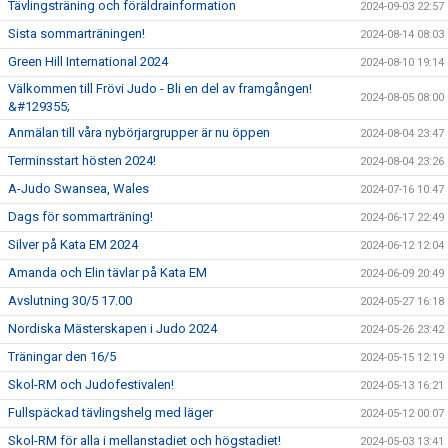
Tävlingsträning och föräldrainformation
2024-09-03 22:57
Sista sommarträningen!
2024-08-14 08:03
Green Hill International 2024
2024-08-10 19:14
Välkommen till Frövi Judo - Bli en del av framgången!
2024-08-05 08:00
&#129355;
Anmälan till våra nybörjargrupper är nu öppen
2024-08-04 23:47
Terminsstart hösten 2024!
2024-08-04 23:26
A-Judo Swansea, Wales
2024-07-16 10:47
Dags för sommarträning!
2024-06-17 22:49
Silver på Kata EM 2024
2024-06-12 12:04
Amanda och Elin tävlar på Kata EM
2024-06-09 20:49
Avslutning 30/5 17.00
2024-05-27 16:18
Nordiska Mästerskapen i Judo 2024
2024-05-26 23:42
Träningar den 16/5
2024-05-15 12:19
Skol-RM och Judofestivalen!
2024-05-13 16:21
Fullspäckad tävlingshelg med läger
2024-05-12 00:07
Skol-RM för alla i mellanstadiet och högstadiet!
2024-05-03 13:41