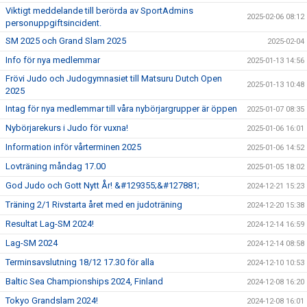
Viktigt meddelande till berörda av SportAdmins
2025-02-06 08:12
personuppgiftsincident.
SM 2025 och Grand Slam 2025
2025-02-04
Info för nya medlemmar
2025-01-13 14:56
Frövi Judo och Judogymnasiet till Matsuru Dutch Open
2025-01-13 10:48
2025
Intag för nya medlemmar till våra nybörjargrupper är öppen
2025-01-07 08:35
Nybörjarekurs i Judo för vuxna!
2025-01-06 16:01
Information inför vårterminen 2025
2025-01-06 14:52
Lovträning måndag 17.00
2025-01-05 18:02
God Judo och Gott Nytt År! &#129355;&#127881;
2024-12-21 15:23
Träning 2/1 Rivstarta året med en judoträning
2024-12-20 15:38
Resultat Lag-SM 2024!
2024-12-14 16:59
Lag-SM 2024
2024-12-14 08:58
Terminsavslutning 18/12 17.30 för alla
2024-12-10 10:53
Baltic Sea Championships 2024, Finland
2024-12-08 16:20
Tokyo Grandslam 2024!
2024-12-08 16:01