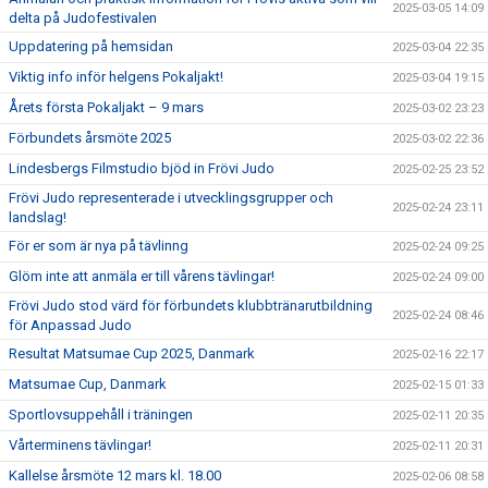
2025-03-05 14:09
delta på Judofestivalen
Uppdatering på hemsidan
2025-03-04 22:35
Viktig info inför helgens Pokaljakt!
2025-03-04 19:15
Årets första Pokaljakt – 9 mars
2025-03-02 23:23
Förbundets årsmöte 2025
2025-03-02 22:36
Lindesbergs Filmstudio bjöd in Frövi Judo
2025-02-25 23:52
Frövi Judo representerade i utvecklingsgrupper och
2025-02-24 23:11
landslag!
För er som är nya på tävlinng
2025-02-24 09:25
Glöm inte att anmäla er till vårens tävlingar!
2025-02-24 09:00
Frövi Judo stod värd för förbundets klubbtränarutbildning
2025-02-24 08:46
för Anpassad Judo
Resultat Matsumae Cup 2025, Danmark
2025-02-16 22:17
Matsumae Cup, Danmark
2025-02-15 01:33
Sportlovsuppehåll i träningen
2025-02-11 20:35
Vårterminens tävlingar!
2025-02-11 20:31
Kallelse årsmöte 12 mars kl. 18.00
2025-02-06 08:58