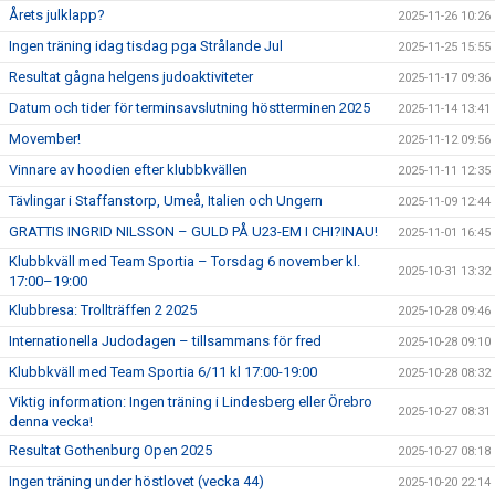
Årets julklapp?
2025-11-26 10:26
Ingen träning idag tisdag pga Strålande Jul
2025-11-25 15:55
Resultat gågna helgens judoaktiviteter
2025-11-17 09:36
Datum och tider för terminsavslutning höstterminen 2025
2025-11-14 13:41
Movember!
2025-11-12 09:56
Vinnare av hoodien efter klubbkvällen
2025-11-11 12:35
Tävlingar i Staffanstorp, Umeå, Italien och Ungern
2025-11-09 12:44
GRATTIS INGRID NILSSON – GULD PÅ U23-EM I CHI?INAU!
2025-11-01 16:45
Klubbkväll med Team Sportia – Torsdag 6 november kl.
2025-10-31 13:32
17:00–19:00
Klubbresa: Trollträffen 2 2025
2025-10-28 09:46
Internationella Judodagen – tillsammans för fred
2025-10-28 09:10
Klubbkväll med Team Sportia 6/11 kl 17:00-19:00
2025-10-28 08:32
Viktig information: Ingen träning i Lindesberg eller Örebro
2025-10-27 08:31
denna vecka!
Resultat Gothenburg Open 2025
2025-10-27 08:18
Ingen träning under höstlovet (vecka 44)
2025-10-20 22:14