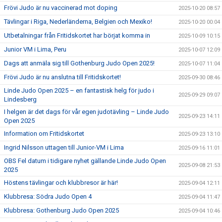
Frövi Judo är nu vaccinerad mot doping
2025-10-20 08:57
Tävlingar i Riga, Nederländerna, Belgien och Mexiko!
2025-10-20 00:04
Utbetalningar från Fritidskortet har börjat komma in
2025-10-09 10:15
Junior VM i Lima, Peru
2025-10-07 12:09
Dags att anmäla sig till Gothenburg Judo Open 2025!
2025-10-07 11:04
Frövi Judo är nu anslutna till Fritidskortet!
2025-09-30 08:46
Linde Judo Open 2025 – en fantastisk helg för judo i
2025-09-29 09:07
Lindesberg
I helgen är det dags för vår egen judotävling – Linde Judo
2025-09-23 14:11
Open 2025
Information om Fritidskortet
2025-09-23 13:10
Ingrid Nilsson uttagen till Junior-VM i Lima
2025-09-16 11:01
OBS Fel datum i tidigare nyhet gällande Linde Judo Open
2025-09-08 21:53
2025
Höstens tävlingar och klubbresor är här!
2025-09-04 12:11
Klubbresa: Södra Judo Open 4
2025-09-04 11:47
Klubbresa: Gothenburg Judo Open 2025
2025-09-04 10:46