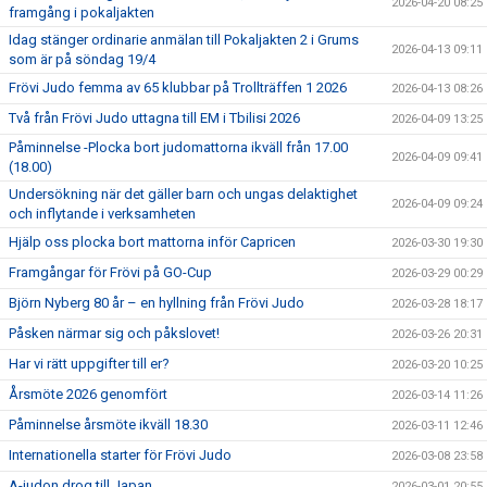
2026-04-20 08:25
framgång i pokaljakten
Idag stänger ordinarie anmälan till Pokaljakten 2 i Grums
2026-04-13 09:11
som är på söndag 19/4
Frövi Judo femma av 65 klubbar på Trollträffen 1 2026
2026-04-13 08:26
Två från Frövi Judo uttagna till EM i Tbilisi 2026
2026-04-09 13:25
Påminnelse -Plocka bort judomattorna ikväll från 17.00
2026-04-09 09:41
(18.00)
Undersökning när det gäller barn och ungas delaktighet
2026-04-09 09:24
och inflytande i verksamheten
Hjälp oss plocka bort mattorna inför Capricen
2026-03-30 19:30
Framgångar för Frövi på GO-Cup
2026-03-29 00:29
Björn Nyberg 80 år – en hyllning från Frövi Judo
2026-03-28 18:17
Påsken närmar sig och påkslovet!
2026-03-26 20:31
Har vi rätt uppgifter till er?
2026-03-20 10:25
Årsmöte 2026 genomfört
2026-03-14 11:26
Påminnelse årsmöte ikväll 18.30
2026-03-11 12:46
Internationella starter för Frövi Judo
2026-03-08 23:58
A-judon drog till Japan
2026-03-01 20:55