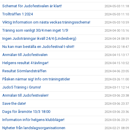
Schemat för Judofestivalen är klart!
2024-05-03 11:18
Trollträffen 1 2024
2024-05-03 11:10
Viktig Information om nästa veckas träningsschema!
2024-05-03 10:59
Träning som vanligt 30/4 men inget 1/5!
2024-04-30 15:16
Ingen Judoträningar ikväll 24/4 (Lindesberg)
2024-04-24 08:59
Nu kan man beställa en Judofestival t-shirt!
2024-04-22 18:47
Anmälan till Judofestivalen
2024-04-15 13:17
Helgens resultat 4 tävlingar!
2024-04-15 10:52
Resultat Sörmlandsträffen
2024-04-06 23:05
Påsken närmar sig! Info om träningstider
2024-03-26 11:00
Judo5 Träning i Grums!
2024-03-11 12:14
Anmälan till Judofestivalen!
2024-03-06 23:38
Save the date!
2024-03-06 23:37
Dags för årsmöte 13/3 18:00
2024-03-06 23:36
Information inför helgens klubbläger!
2024-03-06 23:21
Nyheter från landslagsorganisationen
2024-02-21 08:09