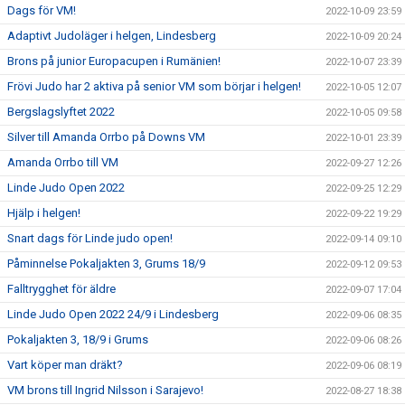
Dags för VM!
2022-10-09 23:59
Adaptivt Judoläger i helgen, Lindesberg
2022-10-09 20:24
Brons på junior Europacupen i Rumänien!
2022-10-07 23:39
Frövi Judo har 2 aktiva på senior VM som börjar i helgen!
2022-10-05 12:07
Bergslagslyftet 2022
2022-10-05 09:58
Silver till Amanda Orrbo på Downs VM
2022-10-01 23:39
Amanda Orrbo till VM
2022-09-27 12:26
Linde Judo Open 2022
2022-09-25 12:29
Hjälp i helgen!
2022-09-22 19:29
Snart dags för Linde judo open!
2022-09-14 09:10
Påminnelse Pokaljakten 3, Grums 18/9
2022-09-12 09:53
Falltrygghet för äldre
2022-09-07 17:04
Linde Judo Open 2022 24/9 i Lindesberg
2022-09-06 08:35
Pokaljakten 3, 18/9 i Grums
2022-09-06 08:26
Vart köper man dräkt?
2022-09-06 08:19
VM brons till Ingrid Nilsson i Sarajevo!
2022-08-27 18:38