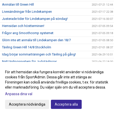
Anmälan till Green Hill
2021-07-21 12:44
Livesändningar från Lindekampen
2021-07-17 22:38
Justerade tider för Lindekampen på söndag!
2021-07-16 00:07
Hemsidan och höstterminen!
2021-07-05 09:54
Frågor ang Smoothcomp systemet
2021-07-05 09:18
Glöm inte att anmäla till Lindekampen den 18/7
2021-07-05 08:50
Tävling Green Hill 14/8 Stockholm
2021-07-01 08:37
Idag börjar sommarträningen och Tävling på gång!
2021-06-29 10:51
Nytt tävlingssystem för Judotävlingar
2021-06-22 18:00
Sommarträning från och med 29/6 kl 17.30-18.45
2021-06-09 21:44
För att hemsidan ska fungera korrekt använder vi nödvändiga
Knappen klubbshop är uppdaterad
2021-05-22 15:27
cookies från SportAdmin. Dessa går inte att stänga av.
Föreningen kan också använda frivilliga cookies, t.ex. för statistik
Passa på och stötta klubben, köp klubbkläder på Team
2021-05-22 15:00
Sportia
eller marknadsföring. Du väljer själv om du vill acceptera dessa.
Anmälan till avslutningen den 29/5 anmäl så fort som
Anpassa dina val
2021-05-22 14:34
möjligt!
Acceptera nödvändiga
Acceptera alla
Graderingstider vart köper jag mitt bälte?
2021-05-18 11:35
Ingen träning på torsdag 13/5
2021-05-10 19:36