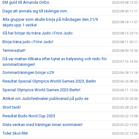
EM guld till Amanda Orrbo
2023-09-08 13:22
Dags att anmäla sig till tävlingar mm..
2023-08-30 11:11
Alla grupper som skulle börja på måndagen den 21/9
2023-08-18 11:57
skjuts upp 1 vecka!
Så här börjar du träna Judo i Frövi Judo:
2023-08-15 23:10
Börja träna judo i Frövi Judo!
2023-08-11 00:11
Terminsstart!
2023-08-09 10:30
Då var mattan tillbaka efter bytet av belysning och redo för
2023-07-16 14:54
sommarträningen!
Sommarträningen börjar v.29
2023-06-28 11:18
Resultat Special Olympics World Games 2023, Berlin
2023-06-25 08:23
Special Olympics World Games 2023 Berlin!
2023-06-11 13:56
Artikel om Judofestivalen publicerad på judo.se
2023-05-30 20:00
Stort tack!
2023-05-28 22:41
Resultat Budo Nord Cup 2023
2023-05-22 13:38
Sista veckan med träningar innan sommaren!
2023-05-22 13:02
Tider Skol-RM
2023-05-22 12:06