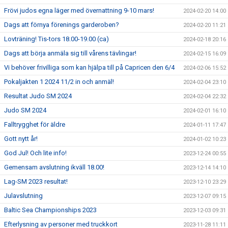
Frövi judos egna läger med övernattning 9-10 mars!
2024-02-20 14:00
Dags att förnya förenings garderoben?
2024-02-20 11:21
Lovträning! Tis-tors 18.00-19.00 (ca)
2024-02-18 20:16
Dags att börja anmäla sig till vårens tävlingar!
2024-02-15 16:09
Vi behöver frivilliga som kan hjälpa till på Capricen den 6/4
2024-02-06 15:52
Pokaljakten 1 2024 11/2 in och anmäl!
2024-02-04 23:10
Resultat Judo SM 2024
2024-02-04 22:32
Judo SM 2024
2024-02-01 16:10
Falltrygghet för äldre
2024-01-11 17:47
Gott nytt år!
2024-01-02 10:23
God Jul! Och lite info!
2023-12-24 00:55
Gemensam avslutning ikväll 18.00!
2023-12-14 14:10
Lag-SM 2023 resultat!
2023-12-10 23:29
Julavslutning
2023-12-07 09:15
Baltic Sea Championships 2023
2023-12-03 09:31
Efterlysning av personer med truckkort
2023-11-28 11:11