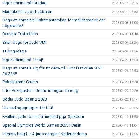
Ingen träning på torsdag!
2023-05-16 09:15
Matpaket till Judofestivalen
2023-05-11 22:55
Dags att anmäla till Riksmästerskap för mellanstadiet och
2023-05-08 15:05
högstadiet!
Resultat Trollträffen
2023-05-08 14:48
Snart dags för Judo VM!
2023-05-04 23:26
Tävlingsdags!
2023-05-04 22:56
Ingen träning på 1 maj!
2023-04-27 17:53
Dags att anmäla sig för att delta på Judofestivalen 2023
2023-04-26 22:53
26-28/5!
Pokaljakten i Grums
2023-04-23 17:30
Inför Pokaljakten i Grums imorgon söndag
2023-04-22 20:20
Södra Judo Open 2 2023
2023-04-22 18:14
Utvecklingsgruppen för U18
2023-04-19 21:55
Kvällens judo för alla är inställd pga. Sjukdom
2023-04-19 14:58
Special Olympics World Games 2023 i Berlin
2023-04-19 14:04
Intensiv helg för A-judo gänget i Nederländerna
2023-04-19 13:55