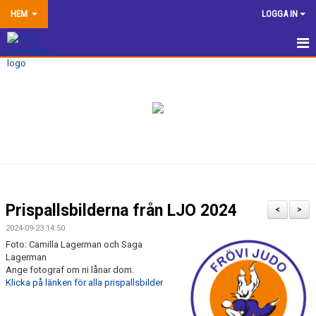
HEM
LOGGA IN
HEM
NYHETER
TRÄNINGSINFORMATION
TÄVLA
VÅRA EGNA ARRANGEMANG
Prispallsbilderna från LJO 2024
<
>
DOKUMENTBANK
2024-09-23 14:50
Foto: Camilla Lagerman och Saga
KLUBBSHOP
Lagerman
Ange fotograf om ni lånar dom.
Klicka på länken för alla prispallsbilder
KONTAKTA OSS