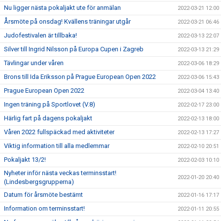
Nu ligger nästa pokaljakt ute för anmälan
2022-03-21 12:00
Årsmöte på onsdag! Kvällens träningar utgår
2022-03-21 06:46
Judofestivalen är tillbaka!
2022-03-13 22:07
Silver till Ingrid Nilsson på Europa Cupen i Zagreb
2022-03-13 21:29
Tävlingar under våren
2022-03-06 18:29
Brons till Ida Eriksson på Prague European Open 2022
2022-03-06 15:43
Prague European Open 2022
2022-03-04 13:40
Ingen träning på Sportlovet (V.8)
2022-02-17 23:00
Härlig fart på dagens pokaljakt
2022-02-13 18:00
Våren 2022 fullspäckad med aktiviteter
2022-02-13 17:27
Viktig information till alla medlemmar
2022-02-10 20:51
Pokaljakt 13/2!
2022-02-03 10:10
Nyheter inför nästa veckas terminsstart!
2022-01-20 20:40
(Lindesbergsgrupperna)
Datum för årsmöte bestämt
2022-01-16 17:17
Information om terminsstart!
2022-01-11 20:55