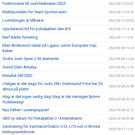
Funktionärer till Judofestivalen 2022!
2022-04-13 23:51
Klubbportalen för Team Sportia redo!
2022-04-13 23:20
Lovträningen är tillbaka!
2022-04-13 20:02
Uppdaterad tid för pokaljakten den 8/5
2022-04-12 14:36
Nerf Battle Turnering
2022-04-11 12:41
Ellan Andersson tävlar på Ligano Junior European Cup,
2022-04-08 16:23
Italien
Södra Judo Open 2 36 startande
2022-04-08 16:00
Grand Slam Antalya
2022-04-04 11:42
Resultat SM 2022
2022-04-03 22:43
I helgen är det dags för Judo SM i Oxelösund! Frövi har 20
2022-03-28 22:38
aktiva på plats!
Idag är det ingen vanlig dag! Idag är det nämligen Björns
2022-03-28 22:23
födelsedag!
Nya bälten i vuxengruppen!
2022-03-28 22:12
OBS ny datum för Pokaljakten 2 i Kristinehamn
2022-03-28 09:48
Samträning för Värmland/Örebro U13, U15 och U18 med
2022-03-27 11:41
tävlingsambitioner