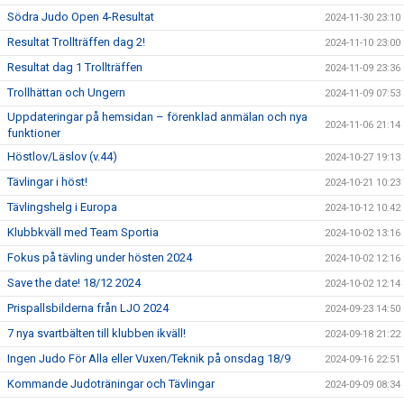
Södra Judo Open 4-Resultat
2024-11-30 23:10
Resultat Trollträffen dag 2!
2024-11-10 23:00
Resultat dag 1 Trollträffen
2024-11-09 23:36
Trollhättan och Ungern
2024-11-09 07:53
Uppdateringar på hemsidan – förenklad anmälan och nya
2024-11-06 21:14
funktioner
Höstlov/Läslov (v.44)
2024-10-27 19:13
Tävlingar i höst!
2024-10-21 10:23
Tävlingshelg i Europa
2024-10-12 10:42
Klubbkväll med Team Sportia
2024-10-02 13:16
Fokus på tävling under hösten 2024
2024-10-02 12:16
Save the date! 18/12 2024
2024-10-02 12:14
Prispallsbilderna från LJO 2024
2024-09-23 14:50
7 nya svartbälten till klubben ikväll!
2024-09-18 21:22
Ingen Judo För Alla eller Vuxen/Teknik på onsdag 18/9
2024-09-16 22:51
Kommande Judoträningar och Tävlingar
2024-09-09 08:34