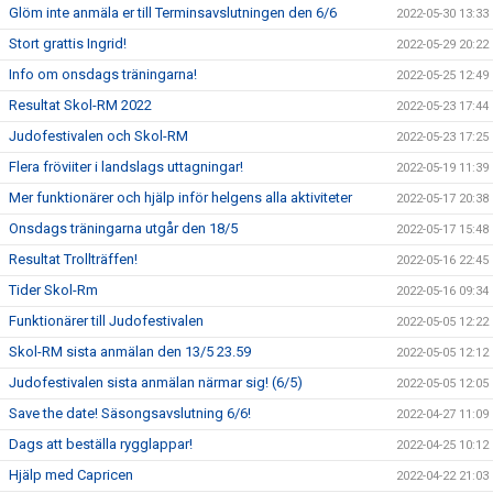
Glöm inte anmäla er till Terminsavslutningen den 6/6
2022-05-30 13:33
Stort grattis Ingrid!
2022-05-29 20:22
Info om onsdags träningarna!
2022-05-25 12:49
Resultat Skol-RM 2022
2022-05-23 17:44
Judofestivalen och Skol-RM
2022-05-23 17:25
Flera fröviiter i landslags uttagningar!
2022-05-19 11:39
Mer funktionärer och hjälp inför helgens alla aktiviteter
2022-05-17 20:38
Onsdags träningarna utgår den 18/5
2022-05-17 15:48
Resultat Trollträffen!
2022-05-16 22:45
Tider Skol-Rm
2022-05-16 09:34
Funktionärer till Judofestivalen
2022-05-05 12:22
Skol-RM sista anmälan den 13/5 23.59
2022-05-05 12:12
Judofestivalen sista anmälan närmar sig! (6/5)
2022-05-05 12:05
Save the date! Säsongsavslutning 6/6!
2022-04-27 11:09
Dags att beställa rygglappar!
2022-04-25 10:12
Hjälp med Capricen
2022-04-22 21:03