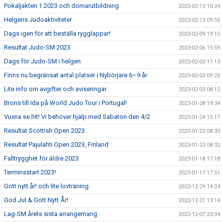
Pokaljakten 1 2023 och domarutbildning
2023-02-13 10:24
Helgens Judoaktiviteter
2023-02-13 09:55
Dags igen för att beställa rygglappar!
2023-02-09 19:15
Resultat Judo-SM 2023
2023-02-06 15:59
Dags för Judo-SM i helgen
2023-02-03 11:13
Finns nu begränsat antal platser i Nybörjare 6–9 år
2023-02-03 09:25
Lite info om avgifter och aviseringar
2023-02-03 08:12
Brons till Ida på World Judo Tour i Portugal!
2023-01-28 19:34
Vuxna se hit! Vi behöver hjälp med Sabaton den 4/2
2023-01-24 15:17
Resultat Scottish Open 2023
2023-01-23 08:33
Resultat Pajulahti Open 2023, Finland
2023-01-23 08:32
Falltrygghet för äldre 2023
2023-01-18 17:18
Terminsstart 2023!
2023-01-17 17:51
Gott nytt år! och lite lovträning
2022-12-29 14:24
God Jul & Gott Nytt År!
2022-12-21 13:14
Lag-SM årets sista arrangemang
2022-12-07 23:04