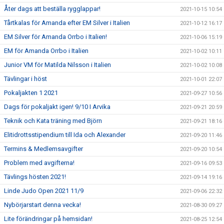
Åter dags att beställa rygglappar!
2021-10-15 10:54
Tårtkalas för Amanda efter EM Silver i Italien
2021-10-12 16:17
EM Silver för Amanda Orrbo i Italien!
2021-10-06 15:19
EM för Amanda Orrbo i Italien
2021-10-02 10:11
Junior VM för Matilda Nilsson i Italien
2021-10-02 10:08
Tävlingar i höst
2021-10-01 22:07
Pokaljakten 1 2021
2021-09-27 10:56
Dags för pokaljakt igen! 9/10 I Arvika
2021-09-21 20:59
Teknik och Kata träning med Björn
2021-09-21 18:16
Elitidrottsstipendium till Ida och Alexander
2021-09-20 11:46
Termins & Medlemsavgifter
2021-09-20 10:54
Problem med avgifterna!
2021-09-16 09:53
Tävlings hösten 2021!
2021-09-14 19:16
Linde Judo Open 2021 11/9
2021-09-06 22:32
Nybörjarstart denna vecka!
2021-08-30 09:27
Lite förändringar på hemsidan!
2021-08-25 12:54