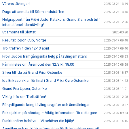
Vårens tävlingar!
2025-03-24 13:49
Dags att anmäla till Sörmlandsträffen
2025-03-24 13:45
Helgrapport från Frövi Judo: Katakurs, Grand Slam och tuff
2025-03-24 12:26
internationell damtävling!
Stjärnorna till Slottet
2025-03-20
Resultat Ippon Cup, Norge
2025-03-17 09:48
Trollträffen 1 den 12-13 april
2025-03-17 09:40
Frövi Judos framgångsrika helg på tävlingsmattan!
2025-03-10 08:53
Påminnelse om Årsmötet den 12/3 kl. 18.00
2025-03-10 08:28
Silver till Ida på Grand Prix i Österrike
2025-03-08 18:37
Ida Eriksson klar för final i Grand Prix i Övre Österrike
2025-03-08 14:43
Grand Prix Upper, Österrike
2025-03-08 11:01
Viktig info om Trollträffen!
2025-03-07 12:08
Förtydilgande kring tävlingsavgifter och änmälningar.
2025-03-07 10:27
Pokaljakten på söndag – Viktig information för deltagare
2025-03-07 09:54
Funktionärer behövs – Vi behöver din hjälp!
2025-03-05 14:15
Anmälan och praktisk information för Frövis aktiva som vill