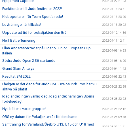
Hjälp med Capricen
2022-04-22 21:03
Funktionärer till Judofestivalen 2022!
2022-04-13 23:51
Klubbportalen för Team Sportia redo!
2022-04-13 23:20
Lovträningen är tillbaka!
2022-04-13 20:02
Uppdaterad tid för pokaljakten den 8/5
2022-04-12 14:36
Nerf Battle Turnering
2022-04-11 12:41
Ellan Andersson tävlar på Ligano Junior European Cup,
2022-04-08 16:23
Italien
Södra Judo Open 2 36 startande
2022-04-08 16:00
Grand Slam Antalya
2022-04-04 11:42
Resultat SM 2022
2022-04-03 22:43
I helgen är det dags för Judo SM i Oxelösund! Frövi har 20
2022-03-28 22:38
aktiva på plats!
Idag är det ingen vanlig dag! Idag är det nämligen Björns
2022-03-28 22:23
födelsedag!
Nya bälten i vuxengruppen!
2022-03-28 22:12
OBS ny datum för Pokaljakten 2 i Kristinehamn
2022-03-28 09:48
Samträning för Värmland/Örebro U13, U15 och U18 med
2022-03-27 11:41