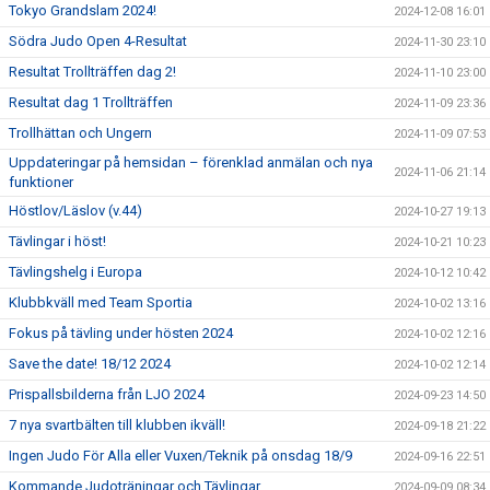
Tokyo Grandslam 2024!
2024-12-08 16:01
Södra Judo Open 4-Resultat
2024-11-30 23:10
Resultat Trollträffen dag 2!
2024-11-10 23:00
Resultat dag 1 Trollträffen
2024-11-09 23:36
Trollhättan och Ungern
2024-11-09 07:53
Uppdateringar på hemsidan – förenklad anmälan och nya
2024-11-06 21:14
funktioner
Höstlov/Läslov (v.44)
2024-10-27 19:13
Tävlingar i höst!
2024-10-21 10:23
Tävlingshelg i Europa
2024-10-12 10:42
Klubbkväll med Team Sportia
2024-10-02 13:16
Fokus på tävling under hösten 2024
2024-10-02 12:16
Save the date! 18/12 2024
2024-10-02 12:14
Prispallsbilderna från LJO 2024
2024-09-23 14:50
7 nya svartbälten till klubben ikväll!
2024-09-18 21:22
Ingen Judo För Alla eller Vuxen/Teknik på onsdag 18/9
2024-09-16 22:51
Kommande Judoträningar och Tävlingar
2024-09-09 08:34