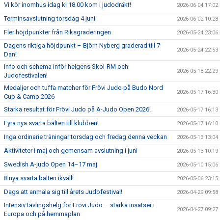
Vi kör inomhus idag kl 18.00 kom i judodräkt!
2026-06-04 17:02
Terminsavslutning torsdag 4 juni
2026-06-02 10:28
Fler höjdpunkter från Riksgraderingen
2026-05-24 23:06
Dagens riktiga höjdpunkt – Björn Nyberg graderad till 7
2026-05-24 22:53
Dan!
Info och schema inför helgens Skol-RM och
2026-05-18 22:29
Judofestivalen!
Medaljer och tuffa matcher för Frövi Judo på Budo Nord
2026-05-17 16:30
Cup & Camp 2026
Starka resultat för Frövi Judo på A-Judo Open 2026!
2026-05-17 16:13
Fyra nya svarta bälten till klubben!
2026-05-17 16:10
Inga ordinarie träningar torsdag och fredag denna veckan
2026-05-13 13:04
Aktiviteter i maj och gemensam avslutning i juni
2026-05-13 10:19
Swedish A-judo Open 14–17 maj
2026-05-10 15:06
8 nya svarta bälten ikväll!
2026-05-06 23:15
Dags att anmäla sig till årets Judofestival!
2026-04-29 09:58
Intensiv tävlingshelg för Frövi Judo – starka insatser i
2026-04-27 09:27
Europa och på hemmaplan