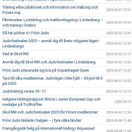
Träning efter påsklovet och information om Valborg och
2025-04-27 18:31
Första maj
Påminnelse: Lovträning och mattborttagning i Lindesberg –
2025-04-22 14:50
och träning i Örebro
Så här jobbar vi i Frövi Judo
2025-04-22 12:31
Judofestivalen 2025 – anmäl dig till årets roligaste läger i
2025-04-22 12:24
Lindesbergs
Vad är Skol-RM
2025-04-22 12:13
Anmäl dig till Skol-RM och Judofestivalen i Lindesberg
2025-04-22 12:06
Frövi Judo placerade sig bra på Copenhagen Open
2025-04-21 12:47
Tips till våra medlemmar: Judoläger i Idre Fjäll – 30 juni till 3
2025-04-15 14:02
juli 2025
Judoträning vecka 16–17
2025-04-15 10:13
Helgens tävlingsrapport: Brons i Junior European Cup och
2025-04-13
medaljer på Trollträffen
Skol RM och Judofestivalen 2025 för Frövis medlemmar
2025-04-10 17:36
Frövi Judo tävlade i helgen – i fyra olika länder
2025-04-08 11:48
Framgångsrik helg på internationell tävling i Anpassad
2025-04-08 11:00