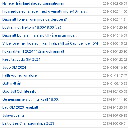
Nyheter från landslagsorganisationen
2024-02-21 08:09
Frövi judos egna läger med övernattning 9-10 mars!
2024-02-20 14:00
Dags att förnya förenings garderoben?
2024-02-20 11:21
Lovträning! Tis-tors 18.00-19.00 (ca)
2024-02-18 20:16
Dags att börja anmäla sig till vårens tävlingar!
2024-02-15 16:09
Vi behöver frivilliga som kan hjälpa till på Capricen den 6/4
2024-02-06 15:52
Pokaljakten 1 2024 11/2 in och anmäl!
2024-02-04 23:10
Resultat Judo SM 2024
2024-02-04 22:32
Judo SM 2024
2024-02-01 16:10
Falltrygghet för äldre
2024-01-11 17:47
Gott nytt år!
2024-01-02 10:23
God Jul! Och lite info!
2023-12-24 00:55
Gemensam avslutning ikväll 18.00!
2023-12-14 14:10
Lag-SM 2023 resultat!
2023-12-10 23:29
Julavslutning
2023-12-07 09:15
Baltic Sea Championships 2023
2023-12-03 09:31