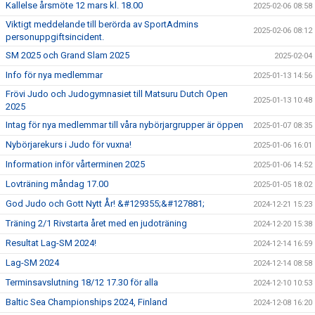
Kallelse årsmöte 12 mars kl. 18.00
2025-02-06 08:58
Viktigt meddelande till berörda av SportAdmins
2025-02-06 08:12
personuppgiftsincident.
SM 2025 och Grand Slam 2025
2025-02-04
Info för nya medlemmar
2025-01-13 14:56
Frövi Judo och Judogymnasiet till Matsuru Dutch Open
2025-01-13 10:48
2025
Intag för nya medlemmar till våra nybörjargrupper är öppen
2025-01-07 08:35
Nybörjarekurs i Judo för vuxna!
2025-01-06 16:01
Information inför vårterminen 2025
2025-01-06 14:52
Lovträning måndag 17.00
2025-01-05 18:02
God Judo och Gott Nytt År! &#129355;&#127881;
2024-12-21 15:23
Träning 2/1 Rivstarta året med en judoträning
2024-12-20 15:38
Resultat Lag-SM 2024!
2024-12-14 16:59
Lag-SM 2024
2024-12-14 08:58
Terminsavslutning 18/12 17.30 för alla
2024-12-10 10:53
Baltic Sea Championships 2024, Finland
2024-12-08 16:20