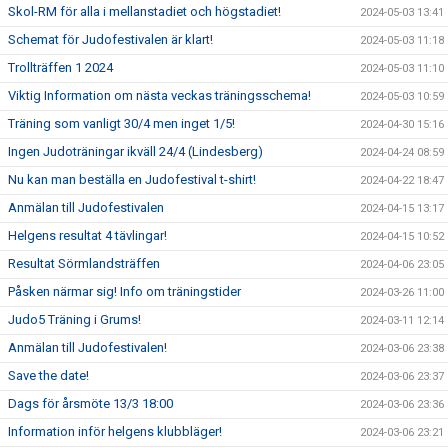
Skol-RM för alla i mellanstadiet och högstadiet!
2024-05-03 13:41
Schemat för Judofestivalen är klart!
2024-05-03 11:18
Trollträffen 1 2024
2024-05-03 11:10
Viktig Information om nästa veckas träningsschema!
2024-05-03 10:59
Träning som vanligt 30/4 men inget 1/5!
2024-04-30 15:16
Ingen Judoträningar ikväll 24/4 (Lindesberg)
2024-04-24 08:59
Nu kan man beställa en Judofestival t-shirt!
2024-04-22 18:47
Anmälan till Judofestivalen
2024-04-15 13:17
Helgens resultat 4 tävlingar!
2024-04-15 10:52
Resultat Sörmlandsträffen
2024-04-06 23:05
Påsken närmar sig! Info om träningstider
2024-03-26 11:00
Judo5 Träning i Grums!
2024-03-11 12:14
Anmälan till Judofestivalen!
2024-03-06 23:38
Save the date!
2024-03-06 23:37
Dags för årsmöte 13/3 18:00
2024-03-06 23:36
Information inför helgens klubbläger!
2024-03-06 23:21