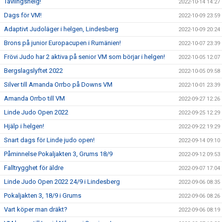
Tävlingshelg!
2022-10-14 14:27
Dags för VM!
2022-10-09 23:59
Adaptivt Judoläger i helgen, Lindesberg
2022-10-09 20:24
Brons på junior Europacupen i Rumänien!
2022-10-07 23:39
Frövi Judo har 2 aktiva på senior VM som börjar i helgen!
2022-10-05 12:07
Bergslagslyftet 2022
2022-10-05 09:58
Silver till Amanda Orrbo på Downs VM
2022-10-01 23:39
Amanda Orrbo till VM
2022-09-27 12:26
Linde Judo Open 2022
2022-09-25 12:29
Hjälp i helgen!
2022-09-22 19:29
Snart dags för Linde judo open!
2022-09-14 09:10
Påminnelse Pokaljakten 3, Grums 18/9
2022-09-12 09:53
Falltrygghet för äldre
2022-09-07 17:04
Linde Judo Open 2022 24/9 i Lindesberg
2022-09-06 08:35
Pokaljakten 3, 18/9 i Grums
2022-09-06 08:26
Vart köper man dräkt?
2022-09-06 08:19