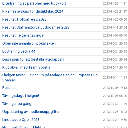
Efterlysning av personer med truckkort
2023-11-28 11:11
Riksmästerskap för distriktslag 2024
2023-11-23 21:17
Resultat Trollträffen 2 2023
2023-11-20 09:00
Resultat Staffanstorps Judogames 2023
2023-11-11 23:04
Resultat helgens tävlingar
2023-11-07 08:40
Glöm inte anmäla till pokaljakten
2023-10-24 20:35
Lovträning vecka 44
2023-10-24 20:25
Dags igen för att beställa rygglappar!
2023-10-24 20:24
Klubbkväll med Team Sportia
2023-10-17 20:49
I helgen tävlar Ella och Liv på Malaga Senior European Cup,
2023-10-14 11:39
Spanien
Resultat!
2023-10-08 19:13
Tävlingsdags i helgen!
2023-10-06 08:00
Tävlingar på gång!
2023-09-30 11:49
Uppdatering av medlemsuppgifter
2023-09-28 18:23
Linde Judo Open 2023
2023-09-24 19:30
Nya svartbälten till klubben
2023-09-17 15:42