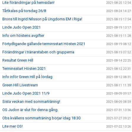
Lite förändringar på hemsidan!
2021-08-25 12:54
Tårtkalas på torsdag 26/8
2021-08-24 14:27
Brons till Ingrid Nilsson på Ungdoms EM i Riga!
2021-08-19 17:54
Linde Judo Open 2021
2021-08-19 13:17
Info om höstens avgifter
2021-08-19 11:28
Förtydligande gällande terminsstart Hösten 2021
2021-08-19 08:12
Förändringar i tränarstaben och grupperna
2021-08-19 07:52
Resultat Green Hill
2021-08-14 22:25
Terminsstart Hösten 2021
2021-08-12 22:31
Info inför Green Hill på lördag
2021-08-12 08:31
Green Hill Livestream
2021-08-11 11:39
Linde Judo Open 2021 11/9
2021-08-09 09:57
Sista veckan med sommarträning!
2021-08-09 08:59
OS Judon är slut för denna gång.
2021-07-31 13:36
Obs kvällens sommarträning börjar idag 18.30
2021-07-27 09:21
Lite mer OS!
2021-07-22 13:26