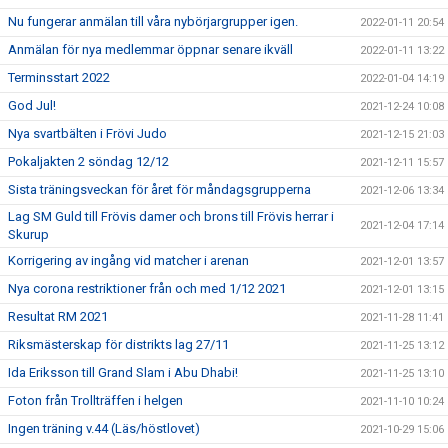
Nu fungerar anmälan till våra nybörjargrupper igen.
2022-01-11 20:54
Anmälan för nya medlemmar öppnar senare ikväll
2022-01-11 13:22
Terminsstart 2022
2022-01-04 14:19
God Jul!
2021-12-24 10:08
Nya svartbälten i Frövi Judo
2021-12-15 21:03
Pokaljakten 2 söndag 12/12
2021-12-11 15:57
Sista träningsveckan för året för måndagsgrupperna
2021-12-06 13:34
Lag SM Guld till Frövis damer och brons till Frövis herrar i
2021-12-04 17:14
Skurup
Korrigering av ingång vid matcher i arenan
2021-12-01 13:57
Nya corona restriktioner från och med 1/12 2021
2021-12-01 13:15
Resultat RM 2021
2021-11-28 11:41
Riksmästerskap för distrikts lag 27/11
2021-11-25 13:12
Ida Eriksson till Grand Slam i Abu Dhabi!
2021-11-25 13:10
Foton från Trollträffen i helgen
2021-11-10 10:24
Ingen träning v.44 (Läs/höstlovet)
2021-10-29 15:06