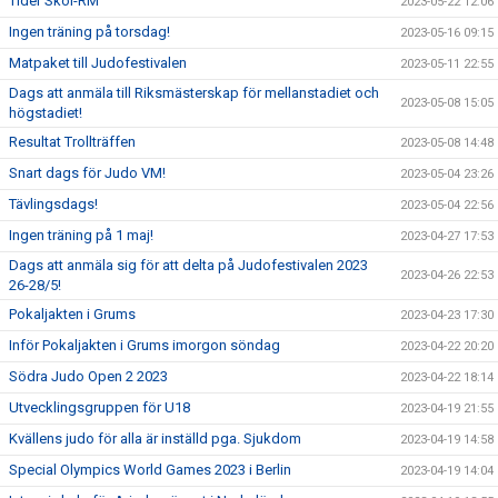
Tider Skol-RM
2023-05-22 12:06
Ingen träning på torsdag!
2023-05-16 09:15
Matpaket till Judofestivalen
2023-05-11 22:55
Dags att anmäla till Riksmästerskap för mellanstadiet och
2023-05-08 15:05
högstadiet!
Resultat Trollträffen
2023-05-08 14:48
Snart dags för Judo VM!
2023-05-04 23:26
Tävlingsdags!
2023-05-04 22:56
Ingen träning på 1 maj!
2023-04-27 17:53
Dags att anmäla sig för att delta på Judofestivalen 2023
2023-04-26 22:53
26-28/5!
Pokaljakten i Grums
2023-04-23 17:30
Inför Pokaljakten i Grums imorgon söndag
2023-04-22 20:20
Södra Judo Open 2 2023
2023-04-22 18:14
Utvecklingsgruppen för U18
2023-04-19 21:55
Kvällens judo för alla är inställd pga. Sjukdom
2023-04-19 14:58
Special Olympics World Games 2023 i Berlin
2023-04-19 14:04