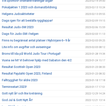
V.8 Sportlov! ordinarie träningar utgår!
2023-02-14 09:00
Pokaljakten 1 2023 och domarutbildning
2023-02-13 10:24
Helgens Judoaktiviteter
2023-02-13 09:55
Dags igen för att beställa rygglappar!
2023-02-09 19:15
Resultat Judo-SM 2023
2023-02-06 15:59
Dags för Judo-SM i helgen
2023-02-03 11:13
Finns nu begränsat antal platser i Nybörjare 6–9 år
2023-02-03 09:25
Lite info om avgifter och aviseringar
2023-02-03 08:12
Brons till Ida på World Judo Tour i Portugal!
2023-01-28 19:34
Vuxna se hit! Vi behöver hjälp med Sabaton den 4/2
2023-01-24 15:17
Resultat Scottish Open 2023
2023-01-23 08:33
Resultat Pajulahti Open 2023, Finland
2023-01-23 08:32
Falltrygghet för äldre 2023
2023-01-18 17:18
Terminsstart 2023!
2023-01-17 17:51
Gott nytt år! och lite lovträning
2022-12-29 14:24
God Jul & Gott Nytt År!
2022-12-21 13:14