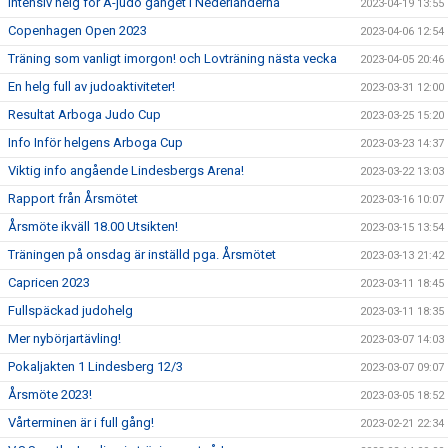
Intensiv helg för A-judo gänget i Nederländerna
2023-04-19 13:55
Copenhagen Open 2023
2023-04-06 12:54
Träning som vanligt imorgon! och Lovträning nästa vecka
2023-04-05 20:46
En helg full av judoaktiviteter!
2023-03-31 12:00
Resultat Arboga Judo Cup
2023-03-25 15:20
Info Inför helgens Arboga Cup
2023-03-23 14:37
Viktig info angående Lindesbergs Arena!
2023-03-22 13:03
Rapport från Årsmötet
2023-03-16 10:07
Årsmöte ikväll 18.00 Utsikten!
2023-03-15 13:54
Träningen på onsdag är inställd pga. Årsmötet
2023-03-13 21:42
Capricen 2023
2023-03-11 18:45
Fullspäckad judohelg
2023-03-11 18:35
Mer nybörjartävling!
2023-03-07 14:03
Pokaljakten 1 Lindesberg 12/3
2023-03-07 09:07
Årsmöte 2023!
2023-03-05 18:52
Vårterminen är i full gång!
2023-02-21 22:34