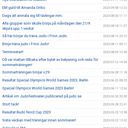
EM guld till Amanda Orrbo
2023-09-08 13:22
Dags att anmäla sig till tävlingar mm..
2023-08-30 11:11
Alla grupper som skulle börja på måndagen den 21/9
2023-08-18 11:57
skjuts upp 1 vecka!
Så här börjar du träna Judo i Frövi Judo:
2023-08-15 23:10
Börja träna judo i Frövi Judo!
2023-08-11 00:11
Terminsstart!
2023-08-09 10:30
Då var mattan tillbaka efter bytet av belysning och redo för
2023-07-16 14:54
sommarträningen!
Sommarträningen börjar v.29
2023-06-28 11:18
Resultat Special Olympics World Games 2023, Berlin
2023-06-25 08:23
Special Olympics World Games 2023 Berlin!
2023-06-11 13:56
Artikel om Judofestivalen publicerad på judo.se
2023-05-30 20:00
Stort tack!
2023-05-28 22:41
Resultat Budo Nord Cup 2023
2023-05-22 13:38
Sista veckan med träningar innan sommaren!
2023-05-22 13:02