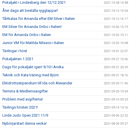
Pokaljakt i Lindesberg den 12/12 2021
2021-10-28 14:48
Åter dags att beställa rygglappar!
2021-10-15 10:54
Tårtkalas för Amanda efter EM Silver i Italien
2021-10-12 16:17
EM Silver för Amanda Orrbo i Italien!
2021-10-06 15:19
EM för Amanda Orrbo i Italien
2021-10-02 10:11
Junior VM för Matilda Nilsson i Italien
2021-10-02 10:08
Tävlingar i höst
2021-10-01 22:07
Pokaljakten 1 2021
2021-09-27 10:56
Dags för pokaljakt igen! 9/10 I Arvika
2021-09-21 20:59
Teknik och Kata träning med Björn
2021-09-21 18:16
Elitidrottsstipendium till Ida och Alexander
2021-09-20 11:46
Termins & Medlemsavgifter
2021-09-20 10:54
Problem med avgifterna!
2021-09-16 09:53
Tävlings hösten 2021!
2021-09-14 19:16
Linde Judo Open 2021 11/9
2021-09-06 22:32
Nybörjarstart denna vecka!
2021-08-30 09:27