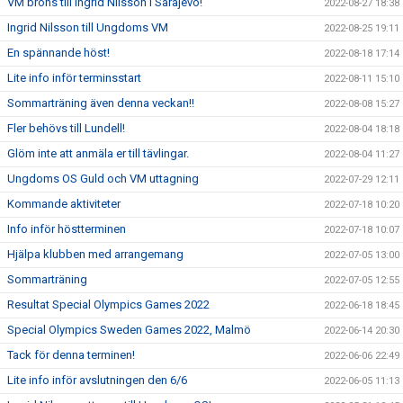
VM brons till Ingrid Nilsson i Sarajevo!
2022-08-27 18:38
Ingrid Nilsson till Ungdoms VM
2022-08-25 19:11
En spännande höst!
2022-08-18 17:14
Lite info inför terminsstart
2022-08-11 15:10
Sommarträning även denna veckan!!
2022-08-08 15:27
Fler behövs till Lundell!
2022-08-04 18:18
Glöm inte att anmäla er till tävlingar.
2022-08-04 11:27
Ungdoms OS Guld och VM uttagning
2022-07-29 12:11
Kommande aktiviteter
2022-07-18 10:20
Info inför höstterminen
2022-07-18 10:07
Hjälpa klubben med arrangemang
2022-07-05 13:00
Sommarträning
2022-07-05 12:55
Resultat Special Olympics Games 2022
2022-06-18 18:45
Special Olympics Sweden Games 2022, Malmö
2022-06-14 20:30
Tack för denna terminen!
2022-06-06 22:49
Lite info inför avslutningen den 6/6
2022-06-05 11:13