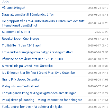
Judo
Vårens tävlingar!
2025-03-24 13:49
Dags att anmäla till Sörmlandsträffen
2025-03-24 13:45
Helgrapport från Frövi Judo: Katakurs, Grand Slam och tuff
2025-03-24 12:26
internationell damtävling!
Stjärnorna till Slottet
2025-03-20
Resultat Ippon Cup, Norge
2025-03-17 09:48
Trollträffen 1 den 12-13 april
2025-03-17 09:40
Frövi Judos framgångsrika helg på tävlingsmattan!
2025-03-10 08:53
Påminnelse om Årsmötet den 12/3 kl. 18.00
2025-03-10 08:28
Silver till Ida på Grand Prix i Österrike
2025-03-08 18:37
Ida Eriksson klar för final i Grand Prix i Övre Österrike
2025-03-08 14:43
Grand Prix Upper, Österrike
2025-03-08 11:01
Viktig info om Trollträffen!
2025-03-07 12:08
Förtydilgande kring tävlingsavgifter och änmälningar.
2025-03-07 10:27
Pokaljakten på söndag – Viktig information för deltagare
2025-03-07 09:54
Funktionärer behövs – Vi behöver din hjälp!
2025-03-05 14:15