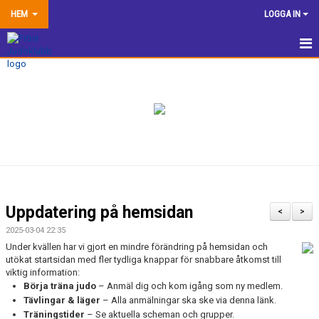
HEM
LOGGA IN
HEM
NYHETER
TRÄNINGSINFORMATION
TÄVLA
VÅRA EGNA ARRANGEMANG
Uppdatering på hemsidan
<
>
DOKUMENTBANK
2025-03-04 22:35
Under kvällen har vi gjort en mindre förändring på hemsidan och
KLUBBSHOP
utökat startsidan med fler tydliga knappar för snabbare åtkomst till
viktig information:
Börja träna judo
– Anmäl dig och kom igång som ny medlem.
KONTAKTA OSS
Tävlingar & läger
– Alla anmälningar ska ske via denna länk.
Träningstider
– Se aktuella scheman och grupper.