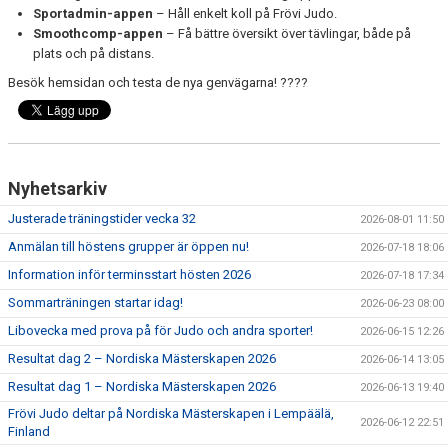
WALL OF FAME
Sportadmin-appen
– Håll enkelt koll på Frövi Judo.
Smoothcomp-appen
– Få bättre översikt över tävlingar, både på
plats och på distans.
Besök hemsidan och testa de nya genvägarna! ????
Nyhetsarkiv
Justerade träningstider vecka 32
2026-08-01 11:50
Anmälan till höstens grupper är öppen nu!
2026-07-18 18:06
Information inför terminsstart hösten 2026
2026-07-18 17:34
Sommarträningen startar idag!
2026-06-23 08:00
Libovecka med prova på för Judo och andra sporter!
2026-06-15 12:26
Resultat dag 2 – Nordiska Mästerskapen 2026
2026-06-14 13:05
Resultat dag 1 – Nordiska Mästerskapen 2026
2026-06-13 19:40
Frövi Judo deltar på Nordiska Mästerskapen i Lempäälä,
2026-06-12 22:51
Finland