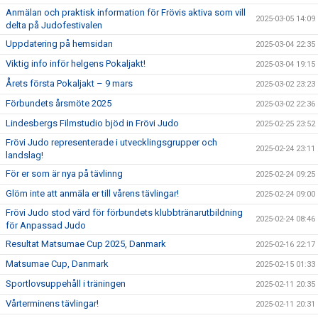
Anmälan och praktisk information för Frövis aktiva som vill
2025-03-05 14:09
delta på Judofestivalen
Uppdatering på hemsidan
2025-03-04 22:35
Viktig info inför helgens Pokaljakt!
2025-03-04 19:15
Årets första Pokaljakt – 9 mars
2025-03-02 23:23
Förbundets årsmöte 2025
2025-03-02 22:36
Lindesbergs Filmstudio bjöd in Frövi Judo
2025-02-25 23:52
Frövi Judo representerade i utvecklingsgrupper och
2025-02-24 23:11
landslag!
För er som är nya på tävlinng
2025-02-24 09:25
Glöm inte att anmäla er till vårens tävlingar!
2025-02-24 09:00
Frövi Judo stod värd för förbundets klubbtränarutbildning
2025-02-24 08:46
för Anpassad Judo
Resultat Matsumae Cup 2025, Danmark
2025-02-16 22:17
Matsumae Cup, Danmark
2025-02-15 01:33
Sportlovsuppehåll i träningen
2025-02-11 20:35
Vårterminens tävlingar!
2025-02-11 20:31