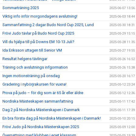
Sommarträning 2025
2025-06-07 13:56
Viktig info inför morgondagens avslutning!
2025-06-03 18:44
Sammanfattning 2 dagar Budo Nord Cup 2025, Lund
2025-05-30 18:31
Frövi Judo tävlar på Budo Nord Cup 2025
2025-05-29 15:15
Vill du hjälpa till på Downs EM 10-13 Juli?
2025-05-28 11:35
Ida Eriksson uttagen till Senior VM
2025-05-27 19:55
Resultat helgens tävlingar
2025-05-26 16:52
Träning och avslutnings infgormation
2025-05-26 15:38
Ingen motionsträning på onsdag
2025-05-20 16:17
Gradering i nybörjrakursen för vuxna!
2025-05-12 23:24
Prova på judo – för dig som är 65 år eller äldre
2025-05-12 12:36
Nordiska Mästeskapen sammanfattning
2025-05-11 17:42
Dag 2 på Nordiska Mästerskapen i Danmark
2025-05-11 17:39
En bra första dag på Nordiska Mästerskapen i Danmark!
2025-05-10 20:15
Frövi Judo på Nordiska Mästerskapen 2025
2025-05-09 12:00
Övernattning med klubben i eget klassrum
2025-05-05 19:39