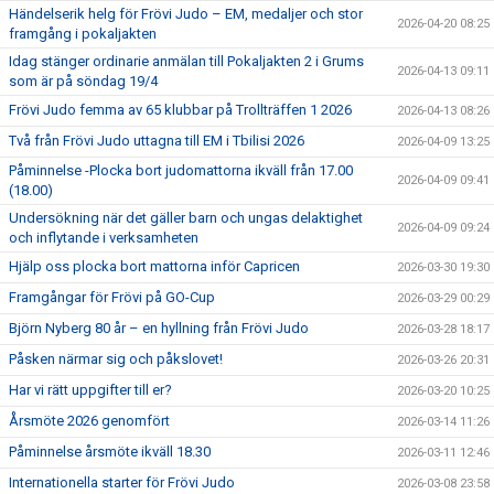
Händelserik helg för Frövi Judo – EM, medaljer och stor
2026-04-20 08:25
framgång i pokaljakten
Idag stänger ordinarie anmälan till Pokaljakten 2 i Grums
2026-04-13 09:11
som är på söndag 19/4
Frövi Judo femma av 65 klubbar på Trollträffen 1 2026
2026-04-13 08:26
Två från Frövi Judo uttagna till EM i Tbilisi 2026
2026-04-09 13:25
Påminnelse -Plocka bort judomattorna ikväll från 17.00
2026-04-09 09:41
(18.00)
Undersökning när det gäller barn och ungas delaktighet
2026-04-09 09:24
och inflytande i verksamheten
Hjälp oss plocka bort mattorna inför Capricen
2026-03-30 19:30
Framgångar för Frövi på GO-Cup
2026-03-29 00:29
Björn Nyberg 80 år – en hyllning från Frövi Judo
2026-03-28 18:17
Påsken närmar sig och påkslovet!
2026-03-26 20:31
Har vi rätt uppgifter till er?
2026-03-20 10:25
Årsmöte 2026 genomfört
2026-03-14 11:26
Påminnelse årsmöte ikväll 18.30
2026-03-11 12:46
Internationella starter för Frövi Judo
2026-03-08 23:58