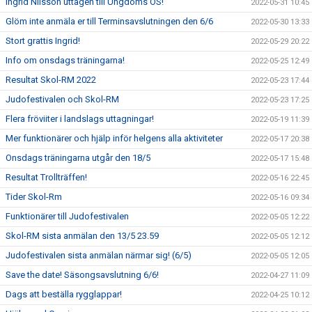
Ingrid Nilsson uttagen till Ungdoms OS!
2022-05-31 10:45
Glöm inte anmäla er till Terminsavslutningen den 6/6
2022-05-30 13:33
Stort grattis Ingrid!
2022-05-29 20:22
Info om onsdags träningarna!
2022-05-25 12:49
Resultat Skol-RM 2022
2022-05-23 17:44
Judofestivalen och Skol-RM
2022-05-23 17:25
Flera fröviiter i landslags uttagningar!
2022-05-19 11:39
Mer funktionärer och hjälp inför helgens alla aktiviteter
2022-05-17 20:38
Onsdags träningarna utgår den 18/5
2022-05-17 15:48
Resultat Trollträffen!
2022-05-16 22:45
Tider Skol-Rm
2022-05-16 09:34
Funktionärer till Judofestivalen
2022-05-05 12:22
Skol-RM sista anmälan den 13/5 23.59
2022-05-05 12:12
Judofestivalen sista anmälan närmar sig! (6/5)
2022-05-05 12:05
Save the date! Säsongsavslutning 6/6!
2022-04-27 11:09
Dags att beställa rygglappar!
2022-04-25 10:12