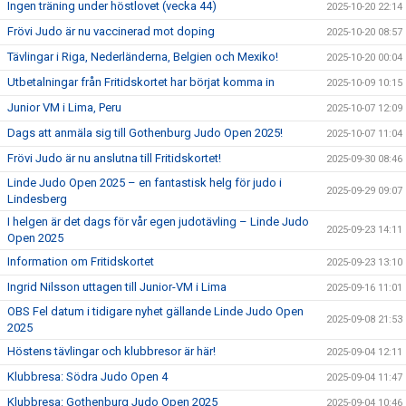
Ingen träning under höstlovet (vecka 44)
2025-10-20 22:14
Frövi Judo är nu vaccinerad mot doping
2025-10-20 08:57
Tävlingar i Riga, Nederländerna, Belgien och Mexiko!
2025-10-20 00:04
Utbetalningar från Fritidskortet har börjat komma in
2025-10-09 10:15
Junior VM i Lima, Peru
2025-10-07 12:09
Dags att anmäla sig till Gothenburg Judo Open 2025!
2025-10-07 11:04
Frövi Judo är nu anslutna till Fritidskortet!
2025-09-30 08:46
Linde Judo Open 2025 – en fantastisk helg för judo i
2025-09-29 09:07
Lindesberg
I helgen är det dags för vår egen judotävling – Linde Judo
2025-09-23 14:11
Open 2025
Information om Fritidskortet
2025-09-23 13:10
Ingrid Nilsson uttagen till Junior-VM i Lima
2025-09-16 11:01
OBS Fel datum i tidigare nyhet gällande Linde Judo Open
2025-09-08 21:53
2025
Höstens tävlingar och klubbresor är här!
2025-09-04 12:11
Klubbresa: Södra Judo Open 4
2025-09-04 11:47
Klubbresa: Gothenburg Judo Open 2025
2025-09-04 10:46