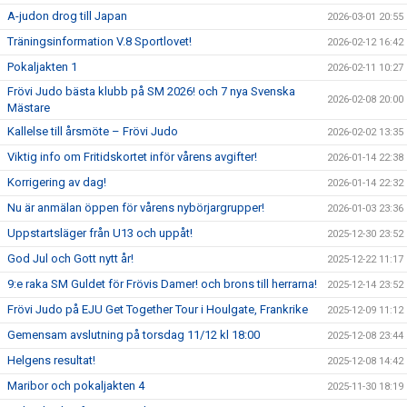
A-judon drog till Japan
2026-03-01 20:55
Träningsinformation V.8 Sportlovet!
2026-02-12 16:42
Pokaljakten 1
2026-02-11 10:27
Frövi Judo bästa klubb på SM 2026! och 7 nya Svenska
2026-02-08 20:00
Mästare
Kallelse till årsmöte – Frövi Judo
2026-02-02 13:35
Viktig info om Fritidskortet inför vårens avgifter!
2026-01-14 22:38
Korrigering av dag!
2026-01-14 22:32
Nu är anmälan öppen för vårens nybörjargrupper!
2026-01-03 23:36
Uppstartsläger från U13 och uppåt!
2025-12-30 23:52
God Jul och Gott nytt år!
2025-12-22 11:17
9:e raka SM Guldet för Frövis Damer! och brons till herrarna!
2025-12-14 23:52
Frövi Judo på EJU Get Together Tour i Houlgate, Frankrike
2025-12-09 11:12
Gemensam avslutning på torsdag 11/12 kl 18:00
2025-12-08 23:44
Helgens resultat!
2025-12-08 14:42
Maribor och pokaljakten 4
2025-11-30 18:19