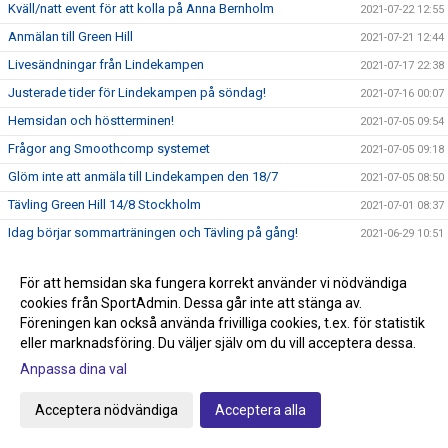
Kväll/natt event för att kolla på Anna Bernholm
2021-07-22 12:55
Anmälan till Green Hill
2021-07-21 12:44
Livesändningar från Lindekampen
2021-07-17 22:38
Justerade tider för Lindekampen på söndag!
2021-07-16 00:07
Hemsidan och höstterminen!
2021-07-05 09:54
Frågor ang Smoothcomp systemet
2021-07-05 09:18
Glöm inte att anmäla till Lindekampen den 18/7
2021-07-05 08:50
Tävling Green Hill 14/8 Stockholm
2021-07-01 08:37
Idag börjar sommarträningen och Tävling på gång!
2021-06-29 10:51
Nytt tävlingssystem för Judotävlingar
2021-06-22 18:00
För att hemsidan ska fungera korrekt använder vi nödvändiga
Sommarträning från och med 29/6 kl 17.30-18.45
2021-06-09 21:44
cookies från SportAdmin. Dessa går inte att stänga av.
Knappen klubbshop är uppdaterad
2021-05-22 15:27
Föreningen kan också använda frivilliga cookies, t.ex. för statistik
eller marknadsföring. Du väljer själv om du vill acceptera dessa.
Passa på och stötta klubben, köp klubbkläder på Team
2021-05-22 15:00
Sportia
Anpassa dina val
Anmälan till avslutningen den 29/5 anmäl så fort som
2021-05-22 14:34
möjligt!
Acceptera nödvändiga
Acceptera alla
Graderingstider vart köper jag mitt bälte?
2021-05-18 11:35