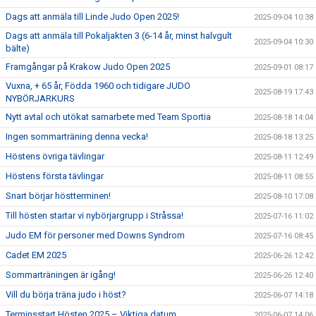
Dags att anmäla till Linde Judo Open 2025!
2025-09-04 10:38
Dags att anmäla till Pokaljakten 3 (6-14 år, minst halvgult
2025-09-04 10:30
bälte)
Framgångar på Krakow Judo Open 2025
2025-09-01 08:17
Vuxna, + 65 år, Födda 1960 och tidigare JUDO
2025-08-19 17:43
NYBÖRJARKURS
Nytt avtal och utökat samarbete med Team Sportia
2025-08-18 14:04
Ingen sommarträning denna vecka!
2025-08-18 13:25
Höstens övriga tävlingar
2025-08-11 12:49
Höstens första tävlingar
2025-08-11 08:55
Snart börjar höstterminen!
2025-08-10 17:08
Till hösten startar vi nybörjargrupp i Stråssa!
2025-07-16 11:02
Judo EM för personer med Downs Syndrom
2025-07-16 08:45
Cadet EM 2025
2025-06-26 12:42
Sommarträningen är igång!
2025-06-26 12:40
Vill du börja träna judo i höst?
2025-06-07 14:18
Terminsstart Hösten 2025 – Viktiga datum
2025-06-07 14:06