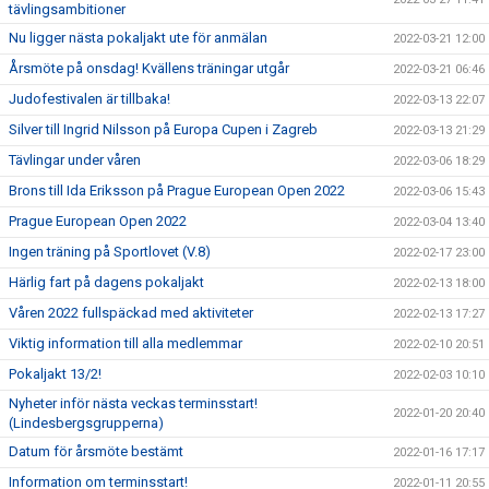
tävlingsambitioner
Nu ligger nästa pokaljakt ute för anmälan
2022-03-21 12:00
Årsmöte på onsdag! Kvällens träningar utgår
2022-03-21 06:46
Judofestivalen är tillbaka!
2022-03-13 22:07
Silver till Ingrid Nilsson på Europa Cupen i Zagreb
2022-03-13 21:29
Tävlingar under våren
2022-03-06 18:29
Brons till Ida Eriksson på Prague European Open 2022
2022-03-06 15:43
Prague European Open 2022
2022-03-04 13:40
Ingen träning på Sportlovet (V.8)
2022-02-17 23:00
Härlig fart på dagens pokaljakt
2022-02-13 18:00
Våren 2022 fullspäckad med aktiviteter
2022-02-13 17:27
Viktig information till alla medlemmar
2022-02-10 20:51
Pokaljakt 13/2!
2022-02-03 10:10
Nyheter inför nästa veckas terminsstart!
2022-01-20 20:40
(Lindesbergsgrupperna)
Datum för årsmöte bestämt
2022-01-16 17:17
Information om terminsstart!
2022-01-11 20:55