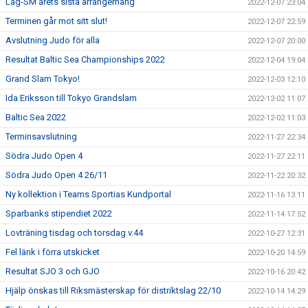
Lag-SM årets sista arrangemang
2022-12-07 23:04
Terminen går mot sitt slut!
2022-12-07 22:59
Avslutning Judo för alla
2022-12-07 20:00
Resultat Baltic Sea Championships 2022
2022-12-04 19:04
Grand Slam Tokyo!
2022-12-03 12:10
Ida Eriksson till Tokyo Grandslam
2022-12-02 11:07
Baltic Sea 2022
2022-12-02 11:03
Terminsavslutning
2022-11-27 22:34
Södra Judo Open 4
2022-11-27 22:11
Södra Judo Open 4 26/11
2022-11-22 20:32
Ny kollektion i Teams Sportias Kundportal
2022-11-16 13:11
Sparbanks stipendiet 2022
2022-11-14 17:52
Lovträning tisdag och torsdag v.44
2022-10-27 12:31
Fel länk i förra utskicket
2022-10-20 14:59
Resultat SJO 3 och GJO
2022-10-16 20:42
Hjälp önskas till Riksmästerskap för distriktslag 22/10
2022-10-14 14:29