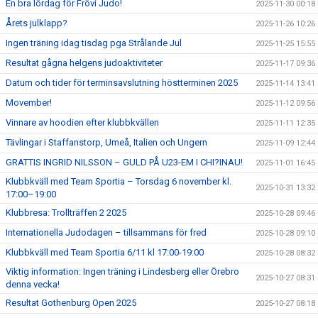
En bra lördag för Frövi Judo!
2025-11-30 00:18
Årets julklapp?
2025-11-26 10:26
Ingen träning idag tisdag pga Strålande Jul
2025-11-25 15:55
Resultat gågna helgens judoaktiviteter
2025-11-17 09:36
Datum och tider för terminsavslutning höstterminen 2025
2025-11-14 13:41
Movember!
2025-11-12 09:56
Vinnare av hoodien efter klubbkvällen
2025-11-11 12:35
Tävlingar i Staffanstorp, Umeå, Italien och Ungern
2025-11-09 12:44
GRATTIS INGRID NILSSON – GULD PÅ U23-EM I CHI?INAU!
2025-11-01 16:45
Klubbkväll med Team Sportia – Torsdag 6 november kl.
2025-10-31 13:32
17:00–19:00
Klubbresa: Trollträffen 2 2025
2025-10-28 09:46
Internationella Judodagen – tillsammans för fred
2025-10-28 09:10
Klubbkväll med Team Sportia 6/11 kl 17:00-19:00
2025-10-28 08:32
Viktig information: Ingen träning i Lindesberg eller Örebro
2025-10-27 08:31
denna vecka!
Resultat Gothenburg Open 2025
2025-10-27 08:18