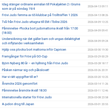
Idag stänger ordinarie anmälan till Pokaljakten 2 i Grums
2026-04-13 09:11
som är på söndag 19/4
Frövi Judo femma av 65 klubbar på Trollträffen 1 2026
2026-04-13 08:26
Två från Frövi Judo uttagna till EM i Tbilisi 2026
2026-04-09 13:25
Påminnelse -Plocka bort judomattorna ikväll från 17.00
2026-04-09 09:41
(18.00)
Undersökning när det gäller barn och ungas delaktighet
2026-04-09 09:24
och inflytande i verksamheten
Hjälp oss plocka bort mattorna inför Capricen
2026-03-30 19:30
Framgångar för Frövi på GO-Cup
2026-03-29 00:29
Björn Nyberg 80 år – en hyllning från Frövi Judo
2026-03-28 18:17
Påsken närmar sig och påkslovet!
2026-03-26 20:31
Har vi rätt uppgifter till er?
2026-03-20 10:25
Årsmöte 2026 genomfört
2026-03-14 11:26
Påminnelse årsmöte ikväll 18.30
2026-03-11 12:46
Internationella starter för Frövi Judo
2026-03-08 23:58
A-judon drog till Japan
2026-03-01 20:55