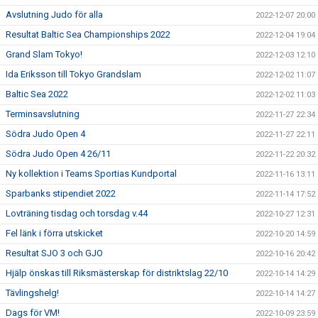
Avslutning Judo för alla
2022-12-07 20:00
Resultat Baltic Sea Championships 2022
2022-12-04 19:04
Grand Slam Tokyo!
2022-12-03 12:10
Ida Eriksson till Tokyo Grandslam
2022-12-02 11:07
Baltic Sea 2022
2022-12-02 11:03
Terminsavslutning
2022-11-27 22:34
Södra Judo Open 4
2022-11-27 22:11
Södra Judo Open 4 26/11
2022-11-22 20:32
Ny kollektion i Teams Sportias Kundportal
2022-11-16 13:11
Sparbanks stipendiet 2022
2022-11-14 17:52
Lovträning tisdag och torsdag v.44
2022-10-27 12:31
Fel länk i förra utskicket
2022-10-20 14:59
Resultat SJO 3 och GJO
2022-10-16 20:42
Hjälp önskas till Riksmästerskap för distriktslag 22/10
2022-10-14 14:29
Tävlingshelg!
2022-10-14 14:27
Dags för VM!
2022-10-09 23:59