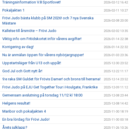
Träningsinformation V.8 Sportlovet!
2026-02-12 16:42
Pokaljakten 1
2026-02-11 10:27
Frövi Judo bästa klubb på SM 2026! och 7 nya Svenska
2026-02-08 20:00
Mästare
Kallelse till årsmöte – Frövi Judo
2026-02-02 13:35
Viktig info om Fritidskortet inför vårens avgifter!
2026-01-14 22:38
Korrigering av dag!
2026-01-14 22:32
Nu är anmälan öppen för vårens nybörjargrupper!
2026-01-03 23:36
Uppstartsläger från U13 och uppåt!
2025-12-30 23:52
God Jul och Gott nytt år!
2025-12-22 11:17
9:e raka SM Guldet för Frövis Damer! och brons till herrarna!
2025-12-14 23:52
Frövi Judo på EJU Get Together Tour i Houlgate, Frankrike
2025-12-09 11:12
Gemensam avslutning på torsdag 11/12 kl 18:00
2025-12-08 23:44
Helgens resultat!
2025-12-08 14:42
Maribor och pokaljakten 4
2025-11-30 18:19
En bra lördag för Frövi Judo!
2025-11-30 00:18
Årets julklapp?
2025-11-26 10:26