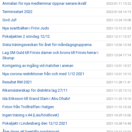
Anmälan för nya medlemmar öppnar senare ikväll
2022-01-11 13:22
Terminsstart 2022
2022-01-04 14:19
God Jul!
2021-12-24 10:08
Nya svartbälten i Frövi Judo
2021-12-15 21:03
Pokaljakten 2 söndag 12/12
2021-12-11 15:57
Sista träningsveckan för året för måndagsgrupperna
2021-12-06 13:34
Lag SM Guld till Frövis damer och brons till Frövis herrar i
2021-12-04 17:14
Skurup
Korrigering av ingång vid matcher i arenan
2021-12-01 13:57
Nya corona restriktioner från och med 1/12 2021
2021-12-01 13:15
Resultat RM 2021
2021-11-28 11:41
Riksmästerskap för distrikts lag 27/11
2021-11-25 13:12
Ida Eriksson till Grand Slam i Abu Dhabi!
2021-11-25 13:10
Foton från Trollträffen i helgen
2021-11-10 10:24
Ingen träning v.44 (Läs/höstlovet)
2021-10-29 15:06
Pokaljakt i Lindesberg den 12/12 2021
2021-10-28 14:48
Åter dags att beställa rygglappar!
2021-10-15 10:54