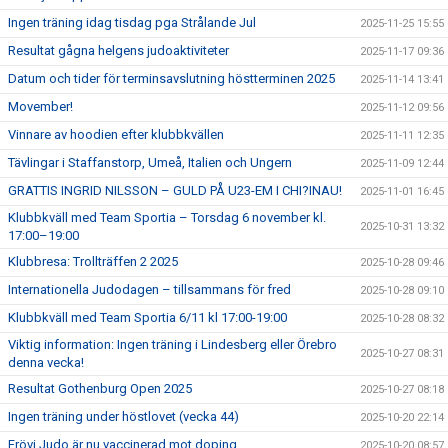
Ingen träning idag tisdag pga Strålande Jul
2025-11-25 15:55
Resultat gågna helgens judoaktiviteter
2025-11-17 09:36
Datum och tider för terminsavslutning höstterminen 2025
2025-11-14 13:41
Movember!
2025-11-12 09:56
Vinnare av hoodien efter klubbkvällen
2025-11-11 12:35
Tävlingar i Staffanstorp, Umeå, Italien och Ungern
2025-11-09 12:44
GRATTIS INGRID NILSSON – GULD PÅ U23-EM I CHI?INAU!
2025-11-01 16:45
Klubbkväll med Team Sportia – Torsdag 6 november kl.
2025-10-31 13:32
17:00–19:00
Klubbresa: Trollträffen 2 2025
2025-10-28 09:46
Internationella Judodagen – tillsammans för fred
2025-10-28 09:10
Klubbkväll med Team Sportia 6/11 kl 17:00-19:00
2025-10-28 08:32
Viktig information: Ingen träning i Lindesberg eller Örebro
2025-10-27 08:31
denna vecka!
Resultat Gothenburg Open 2025
2025-10-27 08:18
Ingen träning under höstlovet (vecka 44)
2025-10-20 22:14
Frövi Judo är nu vaccinerad mot doping
2025-10-20 08:57