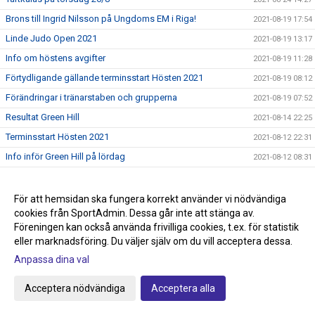
Brons till Ingrid Nilsson på Ungdoms EM i Riga!
2021-08-19 17:54
Linde Judo Open 2021
2021-08-19 13:17
Info om höstens avgifter
2021-08-19 11:28
Förtydligande gällande terminsstart Hösten 2021
2021-08-19 08:12
Förändringar i tränarstaben och grupperna
2021-08-19 07:52
Resultat Green Hill
2021-08-14 22:25
Terminsstart Hösten 2021
2021-08-12 22:31
Info inför Green Hill på lördag
2021-08-12 08:31
Green Hill Livestream
2021-08-11 11:39
Linde Judo Open 2021 11/9
2021-08-09 09:57
För att hemsidan ska fungera korrekt använder vi nödvändiga
cookies från SportAdmin. Dessa går inte att stänga av.
Sista veckan med sommarträning!
2021-08-09 08:59
Föreningen kan också använda frivilliga cookies, t.ex. för statistik
OS Judon är slut för denna gång.
2021-07-31 13:36
eller marknadsföring. Du väljer själv om du vill acceptera dessa.
Obs kvällens sommarträning börjar idag 18.30
2021-07-27 09:21
Anpassa dina val
Lite mer OS!
2021-07-22 13:26
Acceptera nödvändiga
Acceptera alla
Kväll/natt event för att kolla på Anna Bernholm
2021-07-22 12:55
Anmälan till Green Hill
2021-07-21 12:44