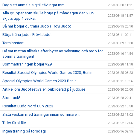
Dags att anmäla sig till tävlingar mm..
2023-08-30 11:11
Alla grupper som skulle börja på måndagen den 21/9
2023-08-18 11:57
skjuts upp 1 vecka!
Så här börjar du träna Judo i Frövi Judo:
2023-08-15 23:10
Börja träna judo i Frövi Judo!
2023-08-11 00:11
Terminsstart!
2023-08-09 10:30
Då var mattan tillbaka efter bytet av belysning och redo för
2023-07-16 14:54
sommarträningen!
Sommarträningen börjar v.29
2023-06-28 11:18
Resultat Special Olympics World Games 2023, Berlin
2023-06-25 08:23
Special Olympics World Games 2023 Berlin!
2023-06-11 13:56
Artikel om Judofestivalen publicerad på judo.se
2023-05-30 20:00
Stort tack!
2023-05-28 22:41
Resultat Budo Nord Cup 2023
2023-05-22 13:38
Sista veckan med träningar innan sommaren!
2023-05-22 13:02
Tider Skol-RM
2023-05-22 12:06
Ingen träning på torsdag!
2023-05-16 09:15