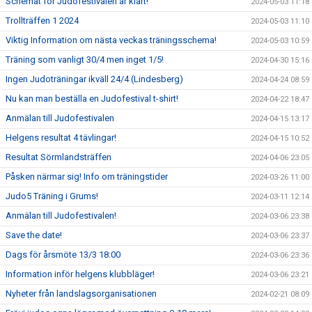
Schemat för Judofestivalen är klart!
2024-05-03 11:18
Trollträffen 1 2024
2024-05-03 11:10
Viktig Information om nästa veckas träningsschema!
2024-05-03 10:59
Träning som vanligt 30/4 men inget 1/5!
2024-04-30 15:16
Ingen Judoträningar ikväll 24/4 (Lindesberg)
2024-04-24 08:59
Nu kan man beställa en Judofestival t-shirt!
2024-04-22 18:47
Anmälan till Judofestivalen
2024-04-15 13:17
Helgens resultat 4 tävlingar!
2024-04-15 10:52
Resultat Sörmlandsträffen
2024-04-06 23:05
Påsken närmar sig! Info om träningstider
2024-03-26 11:00
Judo5 Träning i Grums!
2024-03-11 12:14
Anmälan till Judofestivalen!
2024-03-06 23:38
Save the date!
2024-03-06 23:37
Dags för årsmöte 13/3 18:00
2024-03-06 23:36
Information inför helgens klubbläger!
2024-03-06 23:21
Nyheter från landslagsorganisationen
2024-02-21 08:09