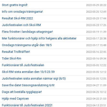
Stort grattis Ingrid!
2022-05-29 20:22
Info om onsdags träningarna!
2022-05-25 12:49
Resultat Skol-RM 2022
2022-05-23 17:44
Judofestivalen och Skol-RM
2022-05-23 17:25
Flera fröviiter i landslags uttagningar!
2022-05-19 11:39
Mer funktionärer och hjälp inför helgens alla aktiviteter
2022-05-17 20:38
Onsdags träningarna utgår den 18/5
2022-05-17 15:48
Resultat Trollträffen!
2022-05-16 22:45
Tider Skol-Rm
2022-05-16 09:34
Funktionärer till Judofestivalen
2022-05-05 12:22
Skol-RM sista anmälan den 13/5 23.59
2022-05-05 12:12
Judofestivalen sista anmälan närmar sig! (6/5)
2022-05-05 12:05
Save the date! Säsongsavslutning 6/6!
2022-04-27 11:09
Dags att beställa rygglappar!
2022-04-25 10:12
Hjälp med Capricen
2022-04-22 21:03
Funktionärer till Judofestivalen 2022!
2022-04-13 23:51