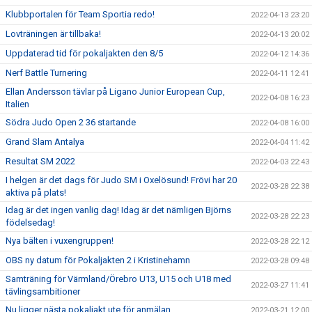
Klubbportalen för Team Sportia redo!
2022-04-13 23:20
Lovträningen är tillbaka!
2022-04-13 20:02
Uppdaterad tid för pokaljakten den 8/5
2022-04-12 14:36
Nerf Battle Turnering
2022-04-11 12:41
Ellan Andersson tävlar på Ligano Junior European Cup,
2022-04-08 16:23
Italien
Södra Judo Open 2 36 startande
2022-04-08 16:00
Grand Slam Antalya
2022-04-04 11:42
Resultat SM 2022
2022-04-03 22:43
I helgen är det dags för Judo SM i Oxelösund! Frövi har 20
2022-03-28 22:38
aktiva på plats!
Idag är det ingen vanlig dag! Idag är det nämligen Björns
2022-03-28 22:23
födelsedag!
Nya bälten i vuxengruppen!
2022-03-28 22:12
OBS ny datum för Pokaljakten 2 i Kristinehamn
2022-03-28 09:48
Samträning för Värmland/Örebro U13, U15 och U18 med
2022-03-27 11:41
tävlingsambitioner
Nu ligger nästa pokaljakt ute för anmälan
2022-03-21 12:00