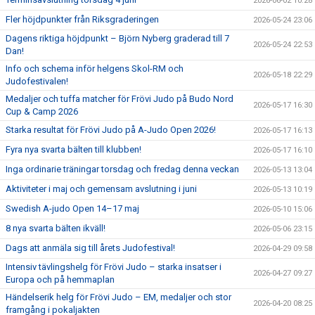
2026-06-02 10:28
Fler höjdpunkter från Riksgraderingen
2026-05-24 23:06
Dagens riktiga höjdpunkt – Björn Nyberg graderad till 7
2026-05-24 22:53
Dan!
Info och schema inför helgens Skol-RM och
2026-05-18 22:29
Judofestivalen!
Medaljer och tuffa matcher för Frövi Judo på Budo Nord
2026-05-17 16:30
Cup & Camp 2026
Starka resultat för Frövi Judo på A-Judo Open 2026!
2026-05-17 16:13
Fyra nya svarta bälten till klubben!
2026-05-17 16:10
Inga ordinarie träningar torsdag och fredag denna veckan
2026-05-13 13:04
Aktiviteter i maj och gemensam avslutning i juni
2026-05-13 10:19
Swedish A-judo Open 14–17 maj
2026-05-10 15:06
8 nya svarta bälten ikväll!
2026-05-06 23:15
Dags att anmäla sig till årets Judofestival!
2026-04-29 09:58
Intensiv tävlingshelg för Frövi Judo – starka insatser i
2026-04-27 09:27
Europa och på hemmaplan
Händelserik helg för Frövi Judo – EM, medaljer och stor
2026-04-20 08:25
framgång i pokaljakten