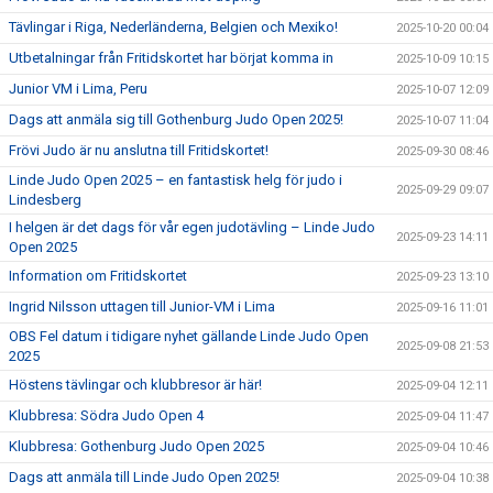
Tävlingar i Riga, Nederländerna, Belgien och Mexiko!
2025-10-20 00:04
Utbetalningar från Fritidskortet har börjat komma in
2025-10-09 10:15
Junior VM i Lima, Peru
2025-10-07 12:09
Dags att anmäla sig till Gothenburg Judo Open 2025!
2025-10-07 11:04
Frövi Judo är nu anslutna till Fritidskortet!
2025-09-30 08:46
Linde Judo Open 2025 – en fantastisk helg för judo i
2025-09-29 09:07
Lindesberg
I helgen är det dags för vår egen judotävling – Linde Judo
2025-09-23 14:11
Open 2025
Information om Fritidskortet
2025-09-23 13:10
Ingrid Nilsson uttagen till Junior-VM i Lima
2025-09-16 11:01
OBS Fel datum i tidigare nyhet gällande Linde Judo Open
2025-09-08 21:53
2025
Höstens tävlingar och klubbresor är här!
2025-09-04 12:11
Klubbresa: Södra Judo Open 4
2025-09-04 11:47
Klubbresa: Gothenburg Judo Open 2025
2025-09-04 10:46
Dags att anmäla till Linde Judo Open 2025!
2025-09-04 10:38