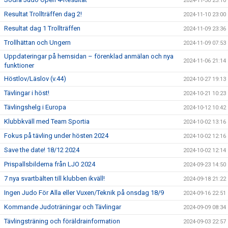
2024-11-30 23:10
Resultat Trollträffen dag 2!
2024-11-10 23:00
Resultat dag 1 Trollträffen
2024-11-09 23:36
Trollhättan och Ungern
2024-11-09 07:53
Uppdateringar på hemsidan – förenklad anmälan och nya
2024-11-06 21:14
funktioner
Höstlov/Läslov (v.44)
2024-10-27 19:13
Tävlingar i höst!
2024-10-21 10:23
Tävlingshelg i Europa
2024-10-12 10:42
Klubbkväll med Team Sportia
2024-10-02 13:16
Fokus på tävling under hösten 2024
2024-10-02 12:16
Save the date! 18/12 2024
2024-10-02 12:14
Prispallsbilderna från LJO 2024
2024-09-23 14:50
7 nya svartbälten till klubben ikväll!
2024-09-18 21:22
Ingen Judo För Alla eller Vuxen/Teknik på onsdag 18/9
2024-09-16 22:51
Kommande Judoträningar och Tävlingar
2024-09-09 08:34
Tävlingsträning och föräldrainformation
2024-09-03 22:57