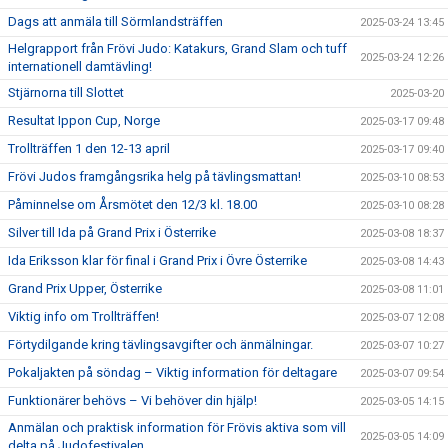
Dags att anmäla till Sörmlandsträffen
2025-03-24 13:45
Helgrapport från Frövi Judo: Katakurs, Grand Slam och tuff
2025-03-24 12:26
internationell damtävling!
Stjärnorna till Slottet
2025-03-20
Resultat Ippon Cup, Norge
2025-03-17 09:48
Trollträffen 1 den 12-13 april
2025-03-17 09:40
Frövi Judos framgångsrika helg på tävlingsmattan!
2025-03-10 08:53
Påminnelse om Årsmötet den 12/3 kl. 18.00
2025-03-10 08:28
Silver till Ida på Grand Prix i Österrike
2025-03-08 18:37
Ida Eriksson klar för final i Grand Prix i Övre Österrike
2025-03-08 14:43
Grand Prix Upper, Österrike
2025-03-08 11:01
Viktig info om Trollträffen!
2025-03-07 12:08
Förtydilgande kring tävlingsavgifter och änmälningar.
2025-03-07 10:27
Pokaljakten på söndag – Viktig information för deltagare
2025-03-07 09:54
Funktionärer behövs – Vi behöver din hjälp!
2025-03-05 14:15
Anmälan och praktisk information för Frövis aktiva som vill
2025-03-05 14:09
delta på Judofestivalen