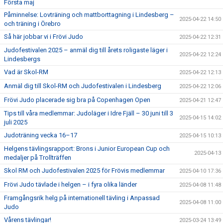
Första maj
Påminnelse: Lovträning och mattborttagning i Lindesberg –
2025-04-22 14:50
och träning i Örebro
Så här jobbar vi i Frövi Judo
2025-04-22 12:31
Judofestivalen 2025 – anmäl dig till årets roligaste läger i
2025-04-22 12:24
Lindesbergs
Vad är Skol-RM
2025-04-22 12:13
Anmäl dig till Skol-RM och Judofestivalen i Lindesberg
2025-04-22 12:06
Frövi Judo placerade sig bra på Copenhagen Open
2025-04-21 12:47
Tips till våra medlemmar: Judoläger i Idre Fjäll – 30 juni till 3
2025-04-15 14:02
juli 2025
Judoträning vecka 16–17
2025-04-15 10:13
Helgens tävlingsrapport: Brons i Junior European Cup och
2025-04-13
medaljer på Trollträffen
Skol RM och Judofestivalen 2025 för Frövis medlemmar
2025-04-10 17:36
Frövi Judo tävlade i helgen – i fyra olika länder
2025-04-08 11:48
Framgångsrik helg på internationell tävling i Anpassad
2025-04-08 11:00
Judo
Vårens tävlingar!
2025-03-24 13:49