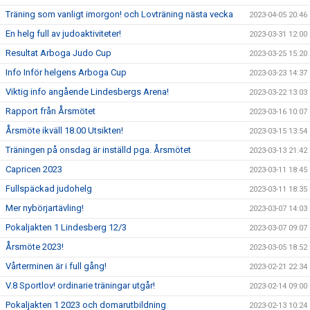
Träning som vanligt imorgon! och Lovträning nästa vecka
2023-04-05 20:46
En helg full av judoaktiviteter!
2023-03-31 12:00
Resultat Arboga Judo Cup
2023-03-25 15:20
Info Inför helgens Arboga Cup
2023-03-23 14:37
Viktig info angående Lindesbergs Arena!
2023-03-22 13:03
Rapport från Årsmötet
2023-03-16 10:07
Årsmöte ikväll 18.00 Utsikten!
2023-03-15 13:54
Träningen på onsdag är inställd pga. Årsmötet
2023-03-13 21:42
Capricen 2023
2023-03-11 18:45
Fullspäckad judohelg
2023-03-11 18:35
Mer nybörjartävling!
2023-03-07 14:03
Pokaljakten 1 Lindesberg 12/3
2023-03-07 09:07
Årsmöte 2023!
2023-03-05 18:52
Vårterminen är i full gång!
2023-02-21 22:34
V.8 Sportlov! ordinarie träningar utgår!
2023-02-14 09:00
Pokaljakten 1 2023 och domarutbildning
2023-02-13 10:24