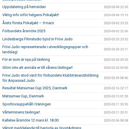
Uppdatering på hemsidan
2025-03-04 22:35
Viktig info inför helgens Pokaljakt!
2025-03-04 19:15
Årets första Pokaljakt – 9 mars
2025-03-02 23:23
Förbundets årsmöte 2025
2025-03-02 22:36
Lindesbergs Filmstudio bjöd in Frövi Judo
2025-02-25 23:52
Frövi Judo representerade i utvecklingsgrupper och
2025-02-24 23:11
landslag!
För er som är nya på tävlinng
2025-02-24 09:25
Glöm inte att anmäla er till vårens tävlingar!
2025-02-24 09:00
Frövi Judo stod värd för förbundets klubbtränarutbildning
2025-02-24 08:46
för Anpassad Judo
Resultat Matsumae Cup 2025, Danmark
2025-02-16 22:17
Matsumae Cup, Danmark
2025-02-15 01:33
Sportlovsuppehåll i träningen
2025-02-11 20:35
Vårterminens tävlingar!
2025-02-11 20:31
Kallelse årsmöte 12 mars kl. 18.00
2025-02-06 08:58
Viktigt meddelande till berörda av SportAdmins