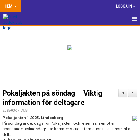
HEM
LOGGA IN
HEM
NYHETER
TRÄNINGSINFORMATION
TÄVLA
VÅRA EGNA ARRANGEMANG
Pokaljakten på söndag – Viktig
<
>
DOKUMENTBANK
information för deltagare
2025-03-07 09:54
KLUBBSHOP
Pokaljakten 1 2025, Lindesberg
På söndag är det dags för Pokaljakten, och vi ser fram emot en
KONTAKTA OSS
spännande tävlingsdag! Här kommer viktig information till alla som ska
delta.