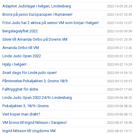
Adaptivt Judoläger i helgen, Lindesberg
2022-10-09 20:24
Brons på junior Europacupen i Rumänien!
2022-10-07 23:39
Frövi Judo har 2 aktiva på senior VM som börjar i helgen!
2022-10-05 12:07
Bergslagslyftet 2022
2022-10-05 09:58
Silver till Amanda Orrbo på Downs VM
2022-10-01 23:39
Amanda Orrbo till VM
2022-09-27 12:26
Linde Judo Open 2022
2022-09-25 12:29
Hjälp i helgen!
2022-09-22 19:29
Snart dags för Linde judo open!
2022-09-14 09:10
Påminnelse Pokaljakten 3, Grums 18/9
2022-09-12 09:53
Falltrygghet för äldre
2022-09-07 17:04
Linde Judo Open 2022 24/9 i Lindesberg
2022-09-06 08:35
Pokaljakten 3, 18/9 i Grums
2022-09-06 08:26
Vart köper man dräkt?
2022-09-06 08:19
VM brons till Ingrid Nilsson i Sarajevo!
2022-08-27 18:38
Ingrid Nilsson till Ungdoms VM
2022-08-25 19:11