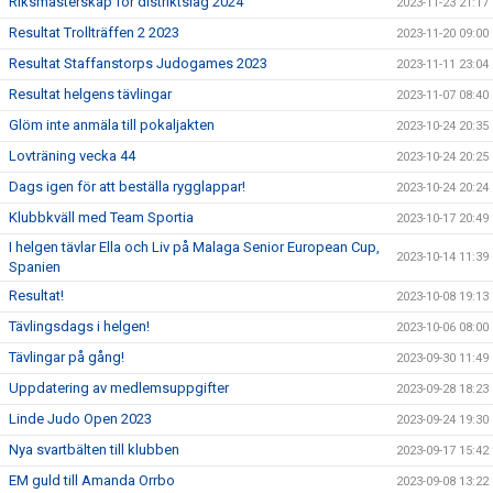
Riksmästerskap för distriktslag 2024
2023-11-23 21:17
Resultat Trollträffen 2 2023
2023-11-20 09:00
Resultat Staffanstorps Judogames 2023
2023-11-11 23:04
Resultat helgens tävlingar
2023-11-07 08:40
Glöm inte anmäla till pokaljakten
2023-10-24 20:35
Lovträning vecka 44
2023-10-24 20:25
Dags igen för att beställa rygglappar!
2023-10-24 20:24
Klubbkväll med Team Sportia
2023-10-17 20:49
I helgen tävlar Ella och Liv på Malaga Senior European Cup,
2023-10-14 11:39
Spanien
Resultat!
2023-10-08 19:13
Tävlingsdags i helgen!
2023-10-06 08:00
Tävlingar på gång!
2023-09-30 11:49
Uppdatering av medlemsuppgifter
2023-09-28 18:23
Linde Judo Open 2023
2023-09-24 19:30
Nya svartbälten till klubben
2023-09-17 15:42
EM guld till Amanda Orrbo
2023-09-08 13:22