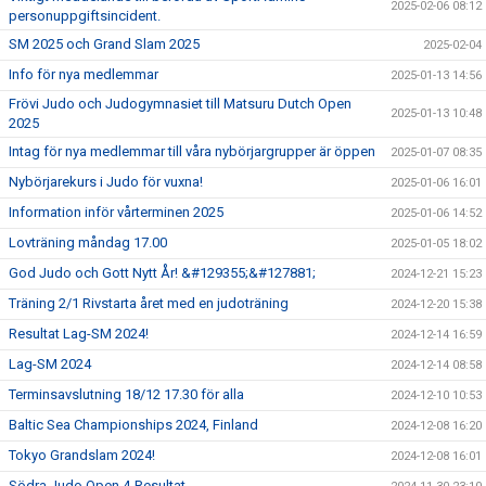
2025-02-06 08:12
personuppgiftsincident.
SM 2025 och Grand Slam 2025
2025-02-04
Info för nya medlemmar
2025-01-13 14:56
Frövi Judo och Judogymnasiet till Matsuru Dutch Open
2025-01-13 10:48
2025
Intag för nya medlemmar till våra nybörjargrupper är öppen
2025-01-07 08:35
Nybörjarekurs i Judo för vuxna!
2025-01-06 16:01
Information inför vårterminen 2025
2025-01-06 14:52
Lovträning måndag 17.00
2025-01-05 18:02
God Judo och Gott Nytt År! &#129355;&#127881;
2024-12-21 15:23
Träning 2/1 Rivstarta året med en judoträning
2024-12-20 15:38
Resultat Lag-SM 2024!
2024-12-14 16:59
Lag-SM 2024
2024-12-14 08:58
Terminsavslutning 18/12 17.30 för alla
2024-12-10 10:53
Baltic Sea Championships 2024, Finland
2024-12-08 16:20
Tokyo Grandslam 2024!
2024-12-08 16:01
Södra Judo Open 4-Resultat