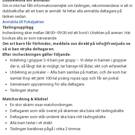
Dubbelkolla din anmälan
WALL OF FAME
Om ni inte har fått informationsmejlet om tävlingen, rekommenderar vi att ni
dubbelkollar att ert barn är anmält. Ni hittar alla anmälda deltagare på
länken nedan:
Anmälda till Pokaljakten
Tävlingsupplägg
Incheckning sker mellan 08.00–09.00 vid ett bord i Utsikten på arenan. Här
bockas alla av som närvarande.
Om ert barn får förhinder, meddela oss direkt på info@frovijudo.se
så vi kan stryka deltagaren.
Efter incheckningen gäller följande:
Indelning i grupper 2-4 barn per grupp – Vi delar in barnen i grupper
där vi, så långt det är möjligt, tar hänsyn till ålder, vikt och erfarenhet
Utdelning av pokaler – Alla barn samlas på mattan, och de som har
samlat ihop ett jämt 100-tal poäng ropas upp och får sin pokal.
Gemensam uppvärmning för alla deltagare.
Tävlingen startar.
Matchordning & klädsel
En stor skärm visar matchordningen.
Deltagaren som står överst på skärmen ska bära vitt tävlingsbälte.
Deltagaren som står underst ska bära rött tävlingsbälte.
Alla barn tävlar i vit dräkt.
Tävlingen beräknas pågå i cirka 2 timmar.