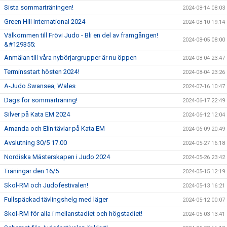
Sista sommarträningen!
2024-08-14 08:03
Green Hill International 2024
2024-08-10 19:14
Välkommen till Frövi Judo - Bli en del av framgången!
2024-08-05 08:00
&#129355;
Anmälan till våra nybörjargrupper är nu öppen
2024-08-04 23:47
Terminsstart hösten 2024!
2024-08-04 23:26
A-Judo Swansea, Wales
2024-07-16 10:47
Dags för sommarträning!
2024-06-17 22:49
Silver på Kata EM 2024
2024-06-12 12:04
Amanda och Elin tävlar på Kata EM
2024-06-09 20:49
Avslutning 30/5 17.00
2024-05-27 16:18
Nordiska Mästerskapen i Judo 2024
2024-05-26 23:42
Träningar den 16/5
2024-05-15 12:19
Skol-RM och Judofestivalen!
2024-05-13 16:21
Fullspäckad tävlingshelg med läger
2024-05-12 00:07
Skol-RM för alla i mellanstadiet och högstadiet!
2024-05-03 13:41