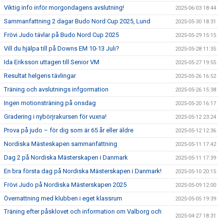
Viktig info inför morgondagens avslutning!
2025-06-03 18:44
Sammanfattning 2 dagar Budo Nord Cup 2025, Lund
2025-05-30 18:31
Frövi Judo tävlar på Budo Nord Cup 2025
2025-05-29 15:15
Vill du hjälpa till på Downs EM 10-13 Juli?
2025-05-28 11:35
Ida Eriksson uttagen till Senior VM
2025-05-27 19:55
Resultat helgens tävlingar
2025-05-26 16:52
Träning och avslutnings infgormation
2025-05-26 15:38
Ingen motionsträning på onsdag
2025-05-20 16:17
Gradering i nybörjrakursen för vuxna!
2025-05-12 23:24
Prova på judo – för dig som är 65 år eller äldre
2025-05-12 12:36
Nordiska Mästeskapen sammanfattning
2025-05-11 17:42
Dag 2 på Nordiska Mästerskapen i Danmark
2025-05-11 17:39
En bra första dag på Nordiska Mästerskapen i Danmark!
2025-05-10 20:15
Frövi Judo på Nordiska Mästerskapen 2025
2025-05-09 12:00
Övernattning med klubben i eget klassrum
2025-05-05 19:39
Träning efter påsklovet och information om Valborg och
2025-04-27 18:31