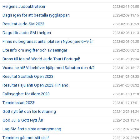
Helgens Judoaktiviteter
2023-02-13 09:55
Dags igen för att beställa rygglappar!
2023-02-09 19:15
Resultat Judo-SM 2023
2023-02-06 15:59
Dags för Judo-SM i helgen
2023-02-03 11:13
Finns nu begränsat antal platser i Nybörjare 6–9 år
2023-02-03 09:25
Lite info om avgifter och aviseringar
2023-02-03 08:12
Brons till Ida på World Judo Tour i Portugal!
2023-01-28 19:34
Vuxna se hit! Vi behöver hjälp med Sabaton den 4/2
2023-01-24 15:17
Resultat Scottish Open 2023
2023-01-23 08:33
Resultat Pajulahti Open 2023, Finland
2023-01-23 08:32
Falltrygghet för äldre 2023
2023-01-18 17:18
Terminsstart 2023!
2023-01-17 17:51
Gott nytt år! och lite lovträning
2022-12-29 14:24
God Jul & Gott Nytt År!
2022-12-21 13:14
Lag-SM årets sista arrangemang
2022-12-07 23:04
Terminen går mot sitt slut!
2022-12-07 22:59