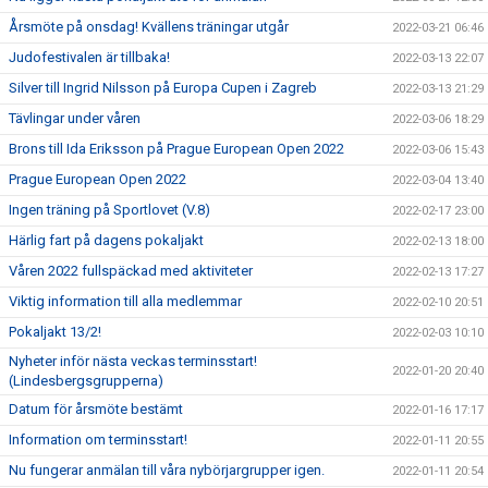
Årsmöte på onsdag! Kvällens träningar utgår
2022-03-21 06:46
Judofestivalen är tillbaka!
2022-03-13 22:07
Silver till Ingrid Nilsson på Europa Cupen i Zagreb
2022-03-13 21:29
Tävlingar under våren
2022-03-06 18:29
Brons till Ida Eriksson på Prague European Open 2022
2022-03-06 15:43
Prague European Open 2022
2022-03-04 13:40
Ingen träning på Sportlovet (V.8)
2022-02-17 23:00
Härlig fart på dagens pokaljakt
2022-02-13 18:00
Våren 2022 fullspäckad med aktiviteter
2022-02-13 17:27
Viktig information till alla medlemmar
2022-02-10 20:51
Pokaljakt 13/2!
2022-02-03 10:10
Nyheter inför nästa veckas terminsstart!
2022-01-20 20:40
(Lindesbergsgrupperna)
Datum för årsmöte bestämt
2022-01-16 17:17
Information om terminsstart!
2022-01-11 20:55
Nu fungerar anmälan till våra nybörjargrupper igen.
2022-01-11 20:54