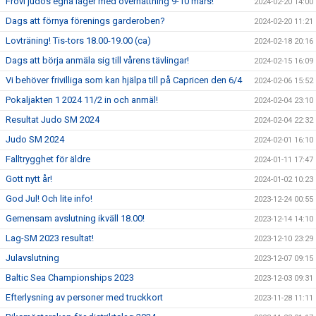
Frövi judos egna läger med övernattning 9-10 mars!
2024-02-20 14:00
Dags att förnya förenings garderoben?
2024-02-20 11:21
Lovträning! Tis-tors 18.00-19.00 (ca)
2024-02-18 20:16
Dags att börja anmäla sig till vårens tävlingar!
2024-02-15 16:09
Vi behöver frivilliga som kan hjälpa till på Capricen den 6/4
2024-02-06 15:52
Pokaljakten 1 2024 11/2 in och anmäl!
2024-02-04 23:10
Resultat Judo SM 2024
2024-02-04 22:32
Judo SM 2024
2024-02-01 16:10
Falltrygghet för äldre
2024-01-11 17:47
Gott nytt år!
2024-01-02 10:23
God Jul! Och lite info!
2023-12-24 00:55
Gemensam avslutning ikväll 18.00!
2023-12-14 14:10
Lag-SM 2023 resultat!
2023-12-10 23:29
Julavslutning
2023-12-07 09:15
Baltic Sea Championships 2023
2023-12-03 09:31
Efterlysning av personer med truckkort
2023-11-28 11:11