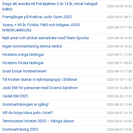
Dags att anmäla till Pokaljakten 3 (6-14 år, minst halvgult
2025-09-04 10:30
bälte)
Framgångar på Krakow Judo Open 2025
2025-09-01 08:17
Vuxna, + 65 år, Födda 1960 och tidigare JUDO
2025-08-19 17:43
NYBÖRJARKURS
Nytt avtal och utökat samarbete med Team Sportia
2025-08-18 14:04
Ingen sommarträning denna vecka!
2025-08-18 13:25
Höstens övriga tävlingar
2025-08-11 12:49
Höstens första tävlingar
2025-08-11 08:55
Snart börjar höstterminen!
2025-08-10 17:08
Till hösten startar vi nybörjargrupp i Stråssa!
2025-07-16 11:02
Judo EM för personer med Downs Syndrom
2025-07-16 08:45
Cadet EM 2025
2025-06-26 12:42
Sommarträningen är igång!
2025-06-26 12:40
Vill du börja träna judo i höst?
2025-06-07 14:18
Terminsstart Hösten 2025 – Viktiga datum
2025-06-07 14:06
Sommarträning 2025
2025-06-07 13:56