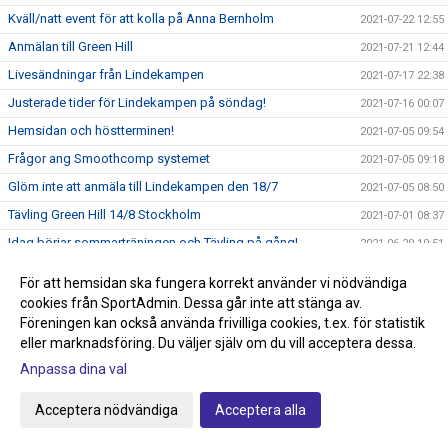
Kväll/natt event för att kolla på Anna Bernholm
2021-07-22 12:55
Anmälan till Green Hill
2021-07-21 12:44
Livesändningar från Lindekampen
2021-07-17 22:38
Justerade tider för Lindekampen på söndag!
2021-07-16 00:07
Hemsidan och höstterminen!
2021-07-05 09:54
Frågor ang Smoothcomp systemet
2021-07-05 09:18
Glöm inte att anmäla till Lindekampen den 18/7
2021-07-05 08:50
Tävling Green Hill 14/8 Stockholm
2021-07-01 08:37
Idag börjar sommarträningen och Tävling på gång!
2021-06-29 10:51
Nytt tävlingssystem för Judotävlingar
2021-06-22 18:00
För att hemsidan ska fungera korrekt använder vi nödvändiga
Sommarträning från och med 29/6 kl 17.30-18.45
2021-06-09 21:44
cookies från SportAdmin. Dessa går inte att stänga av.
Föreningen kan också använda frivilliga cookies, t.ex. för statistik
Knappen klubbshop är uppdaterad
2021-05-22 15:27
eller marknadsföring. Du väljer själv om du vill acceptera dessa.
Passa på och stötta klubben, köp klubbkläder på Team
2021-05-22 15:00
Anpassa dina val
Sportia
Anmälan till avslutningen den 29/5 anmäl så fort som
2021-05-22 14:34
Acceptera nödvändiga
Acceptera alla
möjligt!
Graderingstider vart köper jag mitt bälte?
2021-05-18 11:35