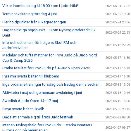
Vi kör inomhus idag kl 18.00 kom i judodräkt!
2026-06-04 17:02
Terminsavslutning torsdag 4 juni
2026-06-02 10:28
Fler höjdpunkter från Riksgraderingen
2026-05-24 23:06
Dagens riktiga höjdpunkt – Björn Nyberg graderad till 7
2026-05-24 22:53
Dan!
Info och schema inför helgens Skol-RM och
2026-05-18 22:29
Judofestivalen!
Medaljer och tuffa matcher för Frövi Judo på Budo Nord
2026-05-17 16:30
Cup & Camp 2026
Starka resultat för Frövi Judo på A-Judo Open 2026!
2026-05-17 16:13
Fyra nya svarta bälten till klubben!
2026-05-17 16:10
Inga ordinarie träningar torsdag och fredag denna veckan
2026-05-13 13:04
Aktiviteter i maj och gemensam avslutning i juni
2026-05-13 10:19
Swedish A-judo Open 14–17 maj
2026-05-10 15:06
8 nya svarta bälten ikväll!
2026-05-06 23:15
Dags att anmäla sig till årets Judofestival!
2026-04-29 09:58
Intensiv tävlingshelg för Frövi Judo – starka insatser i
2026-04-27 09:27
Europa och på hemmaplan