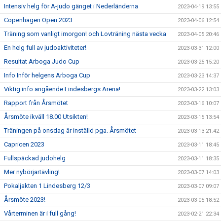
Intensiv helg för A-judo gänget i Nederländerna
2023-04-19 13:55
Copenhagen Open 2023
2023-04-06 12:54
Träning som vanligt imorgon! och Lovträning nästa vecka
2023-04-05 20:46
En helg full av judoaktiviteter!
2023-03-31 12:00
Resultat Arboga Judo Cup
2023-03-25 15:20
Info Inför helgens Arboga Cup
2023-03-23 14:37
Viktig info angående Lindesbergs Arena!
2023-03-22 13:03
Rapport från Årsmötet
2023-03-16 10:07
Årsmöte ikväll 18.00 Utsikten!
2023-03-15 13:54
Träningen på onsdag är inställd pga. Årsmötet
2023-03-13 21:42
Capricen 2023
2023-03-11 18:45
Fullspäckad judohelg
2023-03-11 18:35
Mer nybörjartävling!
2023-03-07 14:03
Pokaljakten 1 Lindesberg 12/3
2023-03-07 09:07
Årsmöte 2023!
2023-03-05 18:52
Vårterminen är i full gång!
2023-02-21 22:34