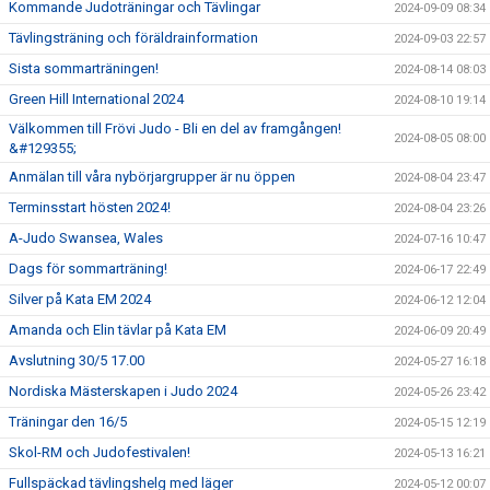
Kommande Judoträningar och Tävlingar
2024-09-09 08:34
Tävlingsträning och föräldrainformation
2024-09-03 22:57
Sista sommarträningen!
2024-08-14 08:03
Green Hill International 2024
2024-08-10 19:14
Välkommen till Frövi Judo - Bli en del av framgången!
2024-08-05 08:00
&#129355;
Anmälan till våra nybörjargrupper är nu öppen
2024-08-04 23:47
Terminsstart hösten 2024!
2024-08-04 23:26
A-Judo Swansea, Wales
2024-07-16 10:47
Dags för sommarträning!
2024-06-17 22:49
Silver på Kata EM 2024
2024-06-12 12:04
Amanda och Elin tävlar på Kata EM
2024-06-09 20:49
Avslutning 30/5 17.00
2024-05-27 16:18
Nordiska Mästerskapen i Judo 2024
2024-05-26 23:42
Träningar den 16/5
2024-05-15 12:19
Skol-RM och Judofestivalen!
2024-05-13 16:21
Fullspäckad tävlingshelg med läger
2024-05-12 00:07