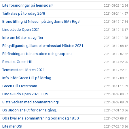
Lite förändringar på hemsidan!
2021-08-25 12:54
Tårtkalas på torsdag 26/8
2021-08-24 14:27
Brons till Ingrid Nilsson på Ungdoms EM i Riga!
2021-08-19 17:54
Linde Judo Open 2021
2021-08-19 13:17
Info om höstens avgifter
2021-08-19 11:28
Förtydligande gällande terminsstart Hösten 2021
2021-08-19 08:12
Förändringar i tränarstaben och grupperna
2021-08-19 07:52
Resultat Green Hill
2021-08-14 22:25
Terminsstart Hösten 2021
2021-08-12 22:31
Info inför Green Hill på lördag
2021-08-12 08:31
Green Hill Livestream
2021-08-11 11:39
Linde Judo Open 2021 11/9
2021-08-09 09:57
Sista veckan med sommarträning!
2021-08-09 08:59
OS Judon är slut för denna gång.
2021-07-31 13:36
Obs kvällens sommarträning börjar idag 18.30
2021-07-27 09:21
Lite mer OS!
2021-07-22 13:26