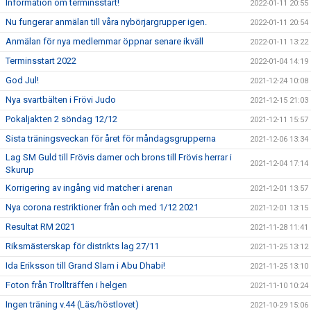
Information om terminsstart!
2022-01-11 20:55
Nu fungerar anmälan till våra nybörjargrupper igen.
2022-01-11 20:54
Anmälan för nya medlemmar öppnar senare ikväll
2022-01-11 13:22
Terminsstart 2022
2022-01-04 14:19
God Jul!
2021-12-24 10:08
Nya svartbälten i Frövi Judo
2021-12-15 21:03
Pokaljakten 2 söndag 12/12
2021-12-11 15:57
Sista träningsveckan för året för måndagsgrupperna
2021-12-06 13:34
Lag SM Guld till Frövis damer och brons till Frövis herrar i
2021-12-04 17:14
Skurup
Korrigering av ingång vid matcher i arenan
2021-12-01 13:57
Nya corona restriktioner från och med 1/12 2021
2021-12-01 13:15
Resultat RM 2021
2021-11-28 11:41
Riksmästerskap för distrikts lag 27/11
2021-11-25 13:12
Ida Eriksson till Grand Slam i Abu Dhabi!
2021-11-25 13:10
Foton från Trollträffen i helgen
2021-11-10 10:24
Ingen träning v.44 (Läs/höstlovet)
2021-10-29 15:06