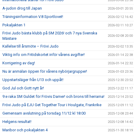
2026-03-08 23:58
A-judon drog till Japan
2026-03-01 20:55
Träningsinformation V.8 Sportlovet!
2026-02-12 16:42
Pokaljakten 1
2026-02-11 10:27
Frövi Judo bästa klubb på SM 2026! och 7 nya Svenska
2026-02-08 20:00
Mästare
Kallelse till årsmöte – Frövi Judo
2026-02-02 13:35
Viktig info om Fritidskortet inför vårens avgifter!
2026-01-14 22:38
Korrigering av dag!
2026-01-14 22:32
Nu är anmälan öppen för vårens nybörjargrupper!
2026-01-03 23:36
Uppstartsläger från U13 och uppåt!
2025-12-30 23:52
God Jul och Gott nytt år!
2025-12-22 11:17
9:e raka SM Guldet för Frövis Damer! och brons till herrarna!
2025-12-14 23:52
Frövi Judo på EJU Get Together Tour i Houlgate, Frankrike
2025-12-09 11:12
Gemensam avslutning på torsdag 11/12 kl 18:00
2025-12-08 23:44
Helgens resultat!
2025-12-08 14:42
Maribor och pokaljakten 4
2025-11-30 18:19