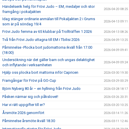
Händelserik helg för Frövi Judo – EM, medaljer och stor
2026-04-20 08:25
framgång i pokaljakten
Idag stänger ordinarie anmälan till Pokaljakten 2 i Grums
2026-04-13 09:11
som är på söndag 19/4
Frövi Judo femma av 65 klubbar på Trollträffen 1 2026
2026-04-13 08:26
Två från Frövi Judo uttagna till EM i Tbilisi 2026
2026-04-09 13:25
Påminnelse -Plocka bort judomattorna ikväll från 17.00
2026-04-09 09:41
(18.00)
Undersökning när det gäller barn och ungas delaktighet
2026-04-09 09:24
och inflytande i verksamheten
Hjälp oss plocka bort mattorna inför Capricen
2026-03-30 19:30
Framgångar för Frövi på GO-Cup
2026-03-29 00:29
Björn Nyberg 80 år – en hyllning från Frövi Judo
2026-03-28 18:17
Påsken närmar sig och påkslovet!
2026-03-26 20:31
Har vi rätt uppgifter till er?
2026-03-20 10:25
Årsmöte 2026 genomfört
2026-03-14 11:26
Påminnelse årsmöte ikväll 18.30
2026-03-11 12:46
Internationella starter för Frövi Judo