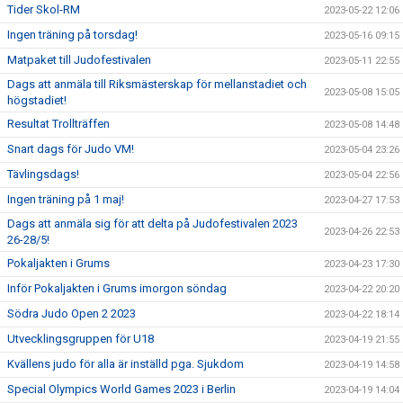
Tider Skol-RM
2023-05-22 12:06
Ingen träning på torsdag!
2023-05-16 09:15
Matpaket till Judofestivalen
2023-05-11 22:55
Dags att anmäla till Riksmästerskap för mellanstadiet och
2023-05-08 15:05
högstadiet!
Resultat Trollträffen
2023-05-08 14:48
Snart dags för Judo VM!
2023-05-04 23:26
Tävlingsdags!
2023-05-04 22:56
Ingen träning på 1 maj!
2023-04-27 17:53
Dags att anmäla sig för att delta på Judofestivalen 2023
2023-04-26 22:53
26-28/5!
Pokaljakten i Grums
2023-04-23 17:30
Inför Pokaljakten i Grums imorgon söndag
2023-04-22 20:20
Södra Judo Open 2 2023
2023-04-22 18:14
Utvecklingsgruppen för U18
2023-04-19 21:55
Kvällens judo för alla är inställd pga. Sjukdom
2023-04-19 14:58
Special Olympics World Games 2023 i Berlin
2023-04-19 14:04