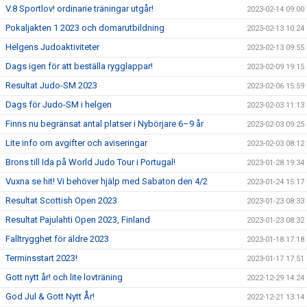
V.8 Sportlov! ordinarie träningar utgår!
2023-02-14 09:00
Pokaljakten 1 2023 och domarutbildning
2023-02-13 10:24
Helgens Judoaktiviteter
2023-02-13 09:55
Dags igen för att beställa rygglappar!
2023-02-09 19:15
Resultat Judo-SM 2023
2023-02-06 15:59
Dags för Judo-SM i helgen
2023-02-03 11:13
Finns nu begränsat antal platser i Nybörjare 6–9 år
2023-02-03 09:25
Lite info om avgifter och aviseringar
2023-02-03 08:12
Brons till Ida på World Judo Tour i Portugal!
2023-01-28 19:34
Vuxna se hit! Vi behöver hjälp med Sabaton den 4/2
2023-01-24 15:17
Resultat Scottish Open 2023
2023-01-23 08:33
Resultat Pajulahti Open 2023, Finland
2023-01-23 08:32
Falltrygghet för äldre 2023
2023-01-18 17:18
Terminsstart 2023!
2023-01-17 17:51
Gott nytt år! och lite lovträning
2022-12-29 14:24
God Jul & Gott Nytt År!
2022-12-21 13:14