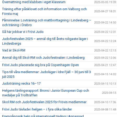
Övernattning med klubben i eget klassrum
2025-05-05 19:39
Träning efter påsklovet och information om Valborg och
2025-04-27 18:31
Första maj
Påminnelse: Lovträning och mattborttagning i Lindesberg –
2025-04-22 14:50
och träning i Örebro
Så här jobbar vi i Frövi Judo
2025-04-22 12:31
Judofestivalen 2025 – anmäl dig till årets roligaste läger i
2025-04-22 12:24
Lindesbergs
Vad är Skol-RM
2025-04-22 12:13
Anmäl dig till Skol-RM och Judofestivalen i Lindesberg
2025-04-22 12:06
Frövi Judo placerade sig bra på Copenhagen Open
2025-04-21 12:47
Tips till våra medlemmar: Judoläger i Idre Fjäll – 30 juni till 3
2025-04-15 14:02
juli 2025
Judoträning vecka 16–17
2025-04-15 10:13
Helgens tävlingsrapport: Brons i Junior European Cup och
2025-04-13
medaljer på Trollträffen
Skol RM och Judofestivalen 2025 för Frövis medlemmar
2025-04-10 17:36
Frövi Judo tävlade i helgen – i fyra olika länder
2025-04-08 11:48
Framgångsrik helg på internationell tävling i Anpassad