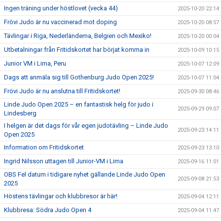
Ingen träning under höstlovet (vecka 44)
2025-10-20 22:14
Frövi Judo är nu vaccinerad mot doping
2025-10-20 08:57
Tävlingar i Riga, Nederländerna, Belgien och Mexiko!
2025-10-20 00:04
Utbetalningar från Fritidskortet har börjat komma in
2025-10-09 10:15
Junior VM i Lima, Peru
2025-10-07 12:09
Dags att anmäla sig till Gothenburg Judo Open 2025!
2025-10-07 11:04
Frövi Judo är nu anslutna till Fritidskortet!
2025-09-30 08:46
Linde Judo Open 2025 – en fantastisk helg för judo i
2025-09-29 09:07
Lindesberg
I helgen är det dags för vår egen judotävling – Linde Judo
2025-09-23 14:11
Open 2025
Information om Fritidskortet
2025-09-23 13:10
Ingrid Nilsson uttagen till Junior-VM i Lima
2025-09-16 11:01
OBS Fel datum i tidigare nyhet gällande Linde Judo Open
2025-09-08 21:53
2025
Höstens tävlingar och klubbresor är här!
2025-09-04 12:11
Klubbresa: Södra Judo Open 4
2025-09-04 11:47