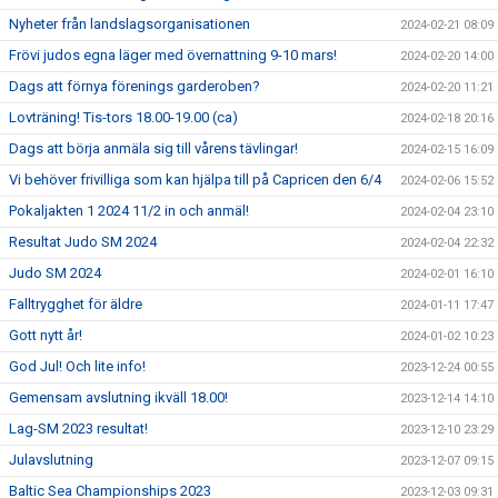
Nyheter från landslagsorganisationen
2024-02-21 08:09
Frövi judos egna läger med övernattning 9-10 mars!
2024-02-20 14:00
Dags att förnya förenings garderoben?
2024-02-20 11:21
Lovträning! Tis-tors 18.00-19.00 (ca)
2024-02-18 20:16
Dags att börja anmäla sig till vårens tävlingar!
2024-02-15 16:09
Vi behöver frivilliga som kan hjälpa till på Capricen den 6/4
2024-02-06 15:52
Pokaljakten 1 2024 11/2 in och anmäl!
2024-02-04 23:10
Resultat Judo SM 2024
2024-02-04 22:32
Judo SM 2024
2024-02-01 16:10
Falltrygghet för äldre
2024-01-11 17:47
Gott nytt år!
2024-01-02 10:23
God Jul! Och lite info!
2023-12-24 00:55
Gemensam avslutning ikväll 18.00!
2023-12-14 14:10
Lag-SM 2023 resultat!
2023-12-10 23:29
Julavslutning
2023-12-07 09:15
Baltic Sea Championships 2023
2023-12-03 09:31