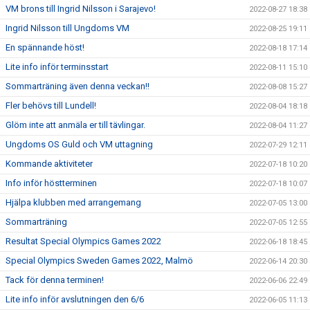
VM brons till Ingrid Nilsson i Sarajevo!
2022-08-27 18:38
Ingrid Nilsson till Ungdoms VM
2022-08-25 19:11
En spännande höst!
2022-08-18 17:14
Lite info inför terminsstart
2022-08-11 15:10
Sommarträning även denna veckan!!
2022-08-08 15:27
Fler behövs till Lundell!
2022-08-04 18:18
Glöm inte att anmäla er till tävlingar.
2022-08-04 11:27
Ungdoms OS Guld och VM uttagning
2022-07-29 12:11
Kommande aktiviteter
2022-07-18 10:20
Info inför höstterminen
2022-07-18 10:07
Hjälpa klubben med arrangemang
2022-07-05 13:00
Sommarträning
2022-07-05 12:55
Resultat Special Olympics Games 2022
2022-06-18 18:45
Special Olympics Sweden Games 2022, Malmö
2022-06-14 20:30
Tack för denna terminen!
2022-06-06 22:49
Lite info inför avslutningen den 6/6
2022-06-05 11:13