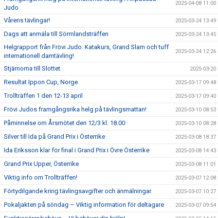
2025-04-08 11:00
Judo
Vårens tävlingar!
2025-03-24 13:49
Dags att anmäla till Sörmlandsträffen
2025-03-24 13:45
Helgrapport från Frövi Judo: Katakurs, Grand Slam och tuff
2025-03-24 12:26
internationell damtävling!
Stjärnorna till Slottet
2025-03-20
Resultat Ippon Cup, Norge
2025-03-17 09:48
Trollträffen 1 den 12-13 april
2025-03-17 09:40
Frövi Judos framgångsrika helg på tävlingsmattan!
2025-03-10 08:53
Påminnelse om Årsmötet den 12/3 kl. 18.00
2025-03-10 08:28
Silver till Ida på Grand Prix i Österrike
2025-03-08 18:37
Ida Eriksson klar för final i Grand Prix i Övre Österrike
2025-03-08 14:43
Grand Prix Upper, Österrike
2025-03-08 11:01
Viktig info om Trollträffen!
2025-03-07 12:08
Förtydilgande kring tävlingsavgifter och änmälningar.
2025-03-07 10:27
Pokaljakten på söndag – Viktig information för deltagare
2025-03-07 09:54