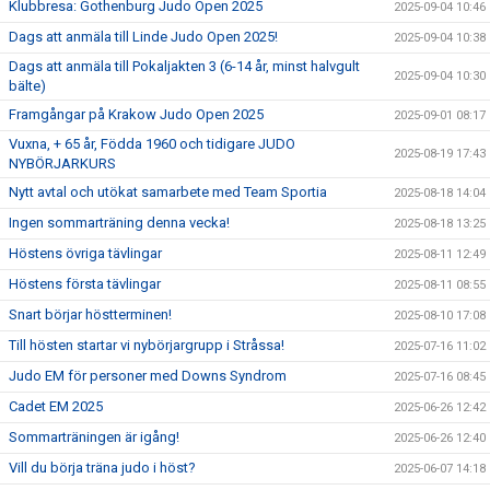
Klubbresa: Gothenburg Judo Open 2025
2025-09-04 10:46
Dags att anmäla till Linde Judo Open 2025!
2025-09-04 10:38
Dags att anmäla till Pokaljakten 3 (6-14 år, minst halvgult
2025-09-04 10:30
bälte)
Framgångar på Krakow Judo Open 2025
2025-09-01 08:17
Vuxna, + 65 år, Födda 1960 och tidigare JUDO
2025-08-19 17:43
NYBÖRJARKURS
Nytt avtal och utökat samarbete med Team Sportia
2025-08-18 14:04
Ingen sommarträning denna vecka!
2025-08-18 13:25
Höstens övriga tävlingar
2025-08-11 12:49
Höstens första tävlingar
2025-08-11 08:55
Snart börjar höstterminen!
2025-08-10 17:08
Till hösten startar vi nybörjargrupp i Stråssa!
2025-07-16 11:02
Judo EM för personer med Downs Syndrom
2025-07-16 08:45
Cadet EM 2025
2025-06-26 12:42
Sommarträningen är igång!
2025-06-26 12:40
Vill du börja träna judo i höst?
2025-06-07 14:18