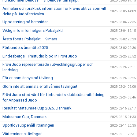
Funktionärer behövs – Vi behöver din hjälp!
2025-03-05 14:15
Anmälan och praktisk information för Frövis aktiva som vill
2025-03-05 14:09
delta på Judofestivalen
Uppdatering på hemsidan
2025-03-04 22:35
Viktig info inför helgens Pokaljakt!
2025-03-04 19:15
Årets första Pokaljakt – 9 mars
2025-03-02 23:23
Förbundets årsmöte 2025
2025-03-02 22:36
Lindesbergs Filmstudio bjöd in Frövi Judo
2025-02-25 23:52
Frövi Judo representerade i utvecklingsgrupper och
2025-02-24 23:11
landslag!
För er som är nya på tävlinng
2025-02-24 09:25
Glöm inte att anmäla er till vårens tävlingar!
2025-02-24 09:00
Frövi Judo stod värd för förbundets klubbtränarutbildning
2025-02-24 08:46
för Anpassad Judo
Resultat Matsumae Cup 2025, Danmark
2025-02-16 22:17
Matsumae Cup, Danmark
2025-02-15 01:33
Sportlovsuppehåll i träningen
2025-02-11 20:35
Vårterminens tävlingar!
2025-02-11 20:31