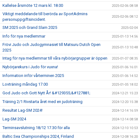
Kallelse årsmöte 12 mars kl. 18.00
2025-02-06 08:58
Viktigt meddelande till berörda av SportAdmins
2025-02-06 08:12
personuppgiftsincident.
SM 2025 och Grand Slam 2025
2025-02-04
Info för nya medlemmar
2025-01-13 14:56
Frövi Judo och Judogymnasiet till Matsuru Dutch Open
2025-01-13 10:48
2025
Intag för nya medlemmar till våra nybörjargrupper är öppen
2025-01-07 08:35
Nybörjarekurs i Judo för vuxna!
2025-01-06 16:01
Information inför vårterminen 2025
2025-01-06 14:52
Lovträning måndag 17.00
2025-01-05 18:02
God Judo och Gott Nytt År! &#129355;&#127881;
2024-12-21 15:23
Träning 2/1 Rivstarta året med en judoträning
2024-12-20 15:38
Resultat Lag-SM 2024!
2024-12-14 16:59
Lag-SM 2024
2024-12-14 08:58
Terminsavslutning 18/12 17.30 för alla
2024-12-10 10:53
Baltic Sea Championships 2024, Finland
2024-12-08 16:20