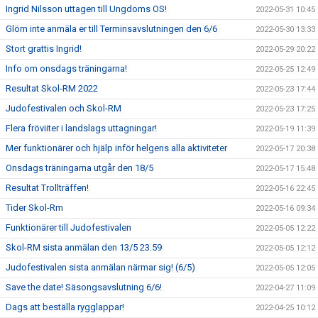
Ingrid Nilsson uttagen till Ungdoms OS!
2022-05-31 10:45
Glöm inte anmäla er till Terminsavslutningen den 6/6
2022-05-30 13:33
Stort grattis Ingrid!
2022-05-29 20:22
Info om onsdags träningarna!
2022-05-25 12:49
Resultat Skol-RM 2022
2022-05-23 17:44
Judofestivalen och Skol-RM
2022-05-23 17:25
Flera fröviiter i landslags uttagningar!
2022-05-19 11:39
Mer funktionärer och hjälp inför helgens alla aktiviteter
2022-05-17 20:38
Onsdags träningarna utgår den 18/5
2022-05-17 15:48
Resultat Trollträffen!
2022-05-16 22:45
Tider Skol-Rm
2022-05-16 09:34
Funktionärer till Judofestivalen
2022-05-05 12:22
Skol-RM sista anmälan den 13/5 23.59
2022-05-05 12:12
Judofestivalen sista anmälan närmar sig! (6/5)
2022-05-05 12:05
Save the date! Säsongsavslutning 6/6!
2022-04-27 11:09
Dags att beställa rygglappar!
2022-04-25 10:12