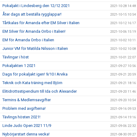
Pokaljakt i Lindesberg den 12/12 2021
2021-10-28 14:48
Åter dags att beställa rygglappar!
2021-10-15 10:54
Tårtkalas för Amanda efter EM Silver i Italien
2021-10-12 16:17
EM Silver för Amanda Orrbo i Italien!
2021-10-06 15:19
EM för Amanda Orrbo i Italien
2021-10-02 10:11
Junior VM för Matilda Nilsson i Italien
2021-10-02 10:08
Tävlingar i höst
2021-10-01 22:07
Pokaljakten 1 2021
2021-09-27 10:56
Dags för pokaljakt igen! 9/10 I Arvika
2021-09-21 20:59
Teknik och Kata träning med Björn
2021-09-21 18:16
Elitidrottsstipendium till Ida och Alexander
2021-09-20 11:46
Termins & Medlemsavgifter
2021-09-20 10:54
Problem med avgifterna!
2021-09-16 09:53
Tävlings hösten 2021!
2021-09-14 19:16
Linde Judo Open 2021 11/9
2021-09-06 22:32
Nybörjarstart denna vecka!
2021-08-30 09:27