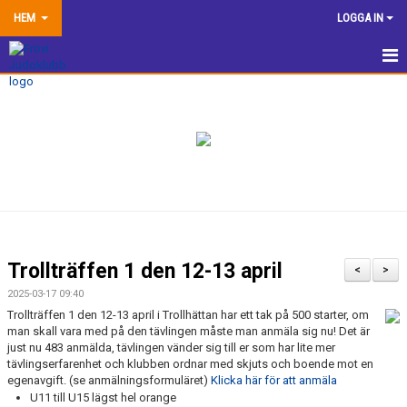
HEM
LOGGA IN
HEM
NYHETER
TRÄNINGSINFORMATION
TÄVLA
VÅRA EGNA ARRANGEMANG
Trollträffen 1 den 12-13 april
<
>
DOKUMENTBANK
2025-03-17 09:40
Trollträffen 1 den 12-13 april i Trollhättan har ett tak på 500 starter, om
KLUBBSHOP
man skall vara med på den tävlingen måste man anmäla sig nu! Det är
just nu 483 anmälda, tävlingen vänder sig till er som har lite mer
tävlingserfarenhet och klubben ordnar med skjuts och boende mot en
KONTAKTA OSS
egenavgift. (se anmälningsformuläret)
Klicka här för att anmäla
U11 till U15 lägst hel orange