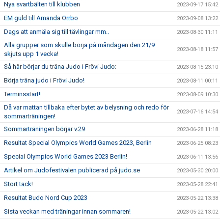
Nya svartbälten till klubben
2023-09-17 15:42
EM guld till Amanda Orrbo
2023-09-08 13:22
Dags att anmäla sig till tävlingar mm..
2023-08-30 11:11
Alla grupper som skulle börja på måndagen den 21/9
2023-08-18 11:57
skjuts upp 1 vecka!
Så här börjar du träna Judo i Frövi Judo:
2023-08-15 23:10
Börja träna judo i Frövi Judo!
2023-08-11 00:11
Terminsstart!
2023-08-09 10:30
Då var mattan tillbaka efter bytet av belysning och redo för
2023-07-16 14:54
sommarträningen!
Sommarträningen börjar v.29
2023-06-28 11:18
Resultat Special Olympics World Games 2023, Berlin
2023-06-25 08:23
Special Olympics World Games 2023 Berlin!
2023-06-11 13:56
Artikel om Judofestivalen publicerad på judo.se
2023-05-30 20:00
Stort tack!
2023-05-28 22:41
Resultat Budo Nord Cup 2023
2023-05-22 13:38
Sista veckan med träningar innan sommaren!
2023-05-22 13:02