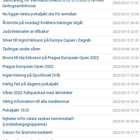
Samträning för Värmland/Örebro U13, U15 och U18 med
2022-03-27 11:41
tävlingsambitioner
Nu ligger nästa pokaljakt ute för anmälan
2022-03-21 12:00
Årsmöte på onsdag! Kvällens träningar utgår
2022-03-21 06:46
Judofestivalen är tillbaka!
2022-03-13 22:07
Silver till Ingrid Nilsson på Europa Cupen i Zagreb
2022-03-13 21:29
Tävlingar under våren
2022-03-06 18:29
Brons till Ida Eriksson på Prague European Open 2022
2022-03-06 15:43
Prague European Open 2022
2022-03-04 13:40
Ingen träning på Sportlovet (V.8)
2022-02-17 23:00
Härlig fart på dagens pokaljakt
2022-02-13 18:00
Våren 2022 fullspäckad med aktiviteter
2022-02-13 17:27
Viktig information till alla medlemmar
2022-02-10 20:51
Pokaljakt 13/2!
2022-02-03 10:10
Nyheter inför nästa veckas terminsstart!
2022-01-20 20:40
(Lindesbergsgrupperna)
Datum för årsmöte bestämt
2022-01-16 17:17