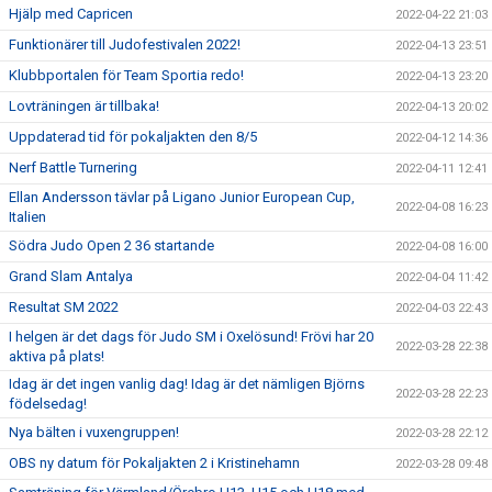
Hjälp med Capricen
2022-04-22 21:03
Funktionärer till Judofestivalen 2022!
2022-04-13 23:51
Klubbportalen för Team Sportia redo!
2022-04-13 23:20
Lovträningen är tillbaka!
2022-04-13 20:02
Uppdaterad tid för pokaljakten den 8/5
2022-04-12 14:36
Nerf Battle Turnering
2022-04-11 12:41
Ellan Andersson tävlar på Ligano Junior European Cup,
2022-04-08 16:23
Italien
Södra Judo Open 2 36 startande
2022-04-08 16:00
Grand Slam Antalya
2022-04-04 11:42
Resultat SM 2022
2022-04-03 22:43
I helgen är det dags för Judo SM i Oxelösund! Frövi har 20
2022-03-28 22:38
aktiva på plats!
Idag är det ingen vanlig dag! Idag är det nämligen Björns
2022-03-28 22:23
födelsedag!
Nya bälten i vuxengruppen!
2022-03-28 22:12
OBS ny datum för Pokaljakten 2 i Kristinehamn
2022-03-28 09:48