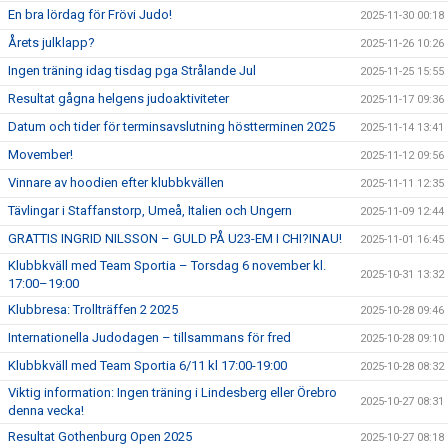
En bra lördag för Frövi Judo!
2025-11-30 00:18
Årets julklapp?
2025-11-26 10:26
Ingen träning idag tisdag pga Strålande Jul
2025-11-25 15:55
Resultat gågna helgens judoaktiviteter
2025-11-17 09:36
Datum och tider för terminsavslutning höstterminen 2025
2025-11-14 13:41
Movember!
2025-11-12 09:56
Vinnare av hoodien efter klubbkvällen
2025-11-11 12:35
Tävlingar i Staffanstorp, Umeå, Italien och Ungern
2025-11-09 12:44
GRATTIS INGRID NILSSON – GULD PÅ U23-EM I CHI?INAU!
2025-11-01 16:45
Klubbkväll med Team Sportia – Torsdag 6 november kl.
2025-10-31 13:32
17:00–19:00
Klubbresa: Trollträffen 2 2025
2025-10-28 09:46
Internationella Judodagen – tillsammans för fred
2025-10-28 09:10
Klubbkväll med Team Sportia 6/11 kl 17:00-19:00
2025-10-28 08:32
Viktig information: Ingen träning i Lindesberg eller Örebro
2025-10-27 08:31
denna vecka!
Resultat Gothenburg Open 2025
2025-10-27 08:18