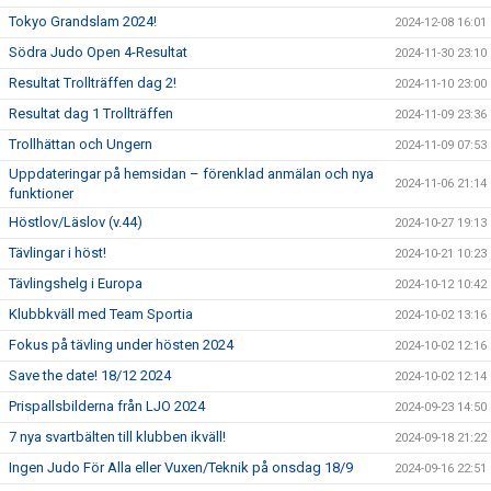
Tokyo Grandslam 2024!
2024-12-08 16:01
Södra Judo Open 4-Resultat
2024-11-30 23:10
Resultat Trollträffen dag 2!
2024-11-10 23:00
Resultat dag 1 Trollträffen
2024-11-09 23:36
Trollhättan och Ungern
2024-11-09 07:53
Uppdateringar på hemsidan – förenklad anmälan och nya
2024-11-06 21:14
funktioner
Höstlov/Läslov (v.44)
2024-10-27 19:13
Tävlingar i höst!
2024-10-21 10:23
Tävlingshelg i Europa
2024-10-12 10:42
Klubbkväll med Team Sportia
2024-10-02 13:16
Fokus på tävling under hösten 2024
2024-10-02 12:16
Save the date! 18/12 2024
2024-10-02 12:14
Prispallsbilderna från LJO 2024
2024-09-23 14:50
7 nya svartbälten till klubben ikväll!
2024-09-18 21:22
Ingen Judo För Alla eller Vuxen/Teknik på onsdag 18/9
2024-09-16 22:51