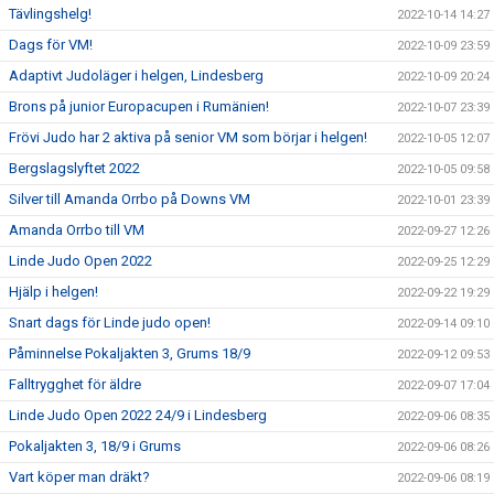
Tävlingshelg!
2022-10-14 14:27
Dags för VM!
2022-10-09 23:59
Adaptivt Judoläger i helgen, Lindesberg
2022-10-09 20:24
Brons på junior Europacupen i Rumänien!
2022-10-07 23:39
Frövi Judo har 2 aktiva på senior VM som börjar i helgen!
2022-10-05 12:07
Bergslagslyftet 2022
2022-10-05 09:58
Silver till Amanda Orrbo på Downs VM
2022-10-01 23:39
Amanda Orrbo till VM
2022-09-27 12:26
Linde Judo Open 2022
2022-09-25 12:29
Hjälp i helgen!
2022-09-22 19:29
Snart dags för Linde judo open!
2022-09-14 09:10
Påminnelse Pokaljakten 3, Grums 18/9
2022-09-12 09:53
Falltrygghet för äldre
2022-09-07 17:04
Linde Judo Open 2022 24/9 i Lindesberg
2022-09-06 08:35
Pokaljakten 3, 18/9 i Grums
2022-09-06 08:26
Vart köper man dräkt?
2022-09-06 08:19