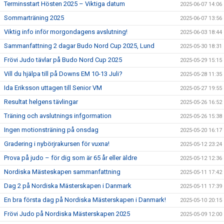
Terminsstart Hösten 2025 – Viktiga datum
2025-06-07 14:06
Sommarträning 2025
2025-06-07 13:56
Viktig info inför morgondagens avslutning!
2025-06-03 18:44
Sammanfattning 2 dagar Budo Nord Cup 2025, Lund
2025-05-30 18:31
Frövi Judo tävlar på Budo Nord Cup 2025
2025-05-29 15:15
Vill du hjälpa till på Downs EM 10-13 Juli?
2025-05-28 11:35
Ida Eriksson uttagen till Senior VM
2025-05-27 19:55
Resultat helgens tävlingar
2025-05-26 16:52
Träning och avslutnings infgormation
2025-05-26 15:38
Ingen motionsträning på onsdag
2025-05-20 16:17
Gradering i nybörjrakursen för vuxna!
2025-05-12 23:24
Prova på judo – för dig som är 65 år eller äldre
2025-05-12 12:36
Nordiska Mästeskapen sammanfattning
2025-05-11 17:42
Dag 2 på Nordiska Mästerskapen i Danmark
2025-05-11 17:39
En bra första dag på Nordiska Mästerskapen i Danmark!
2025-05-10 20:15
Frövi Judo på Nordiska Mästerskapen 2025
2025-05-09 12:00