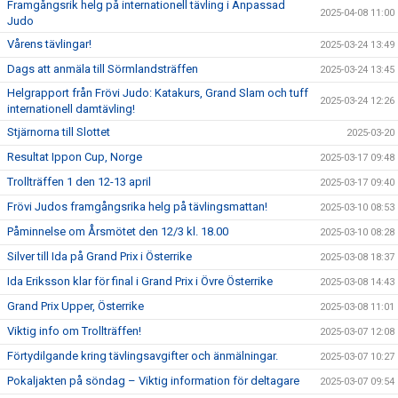
Framgångsrik helg på internationell tävling i Anpassad
2025-04-08 11:00
Judo
Vårens tävlingar!
2025-03-24 13:49
Dags att anmäla till Sörmlandsträffen
2025-03-24 13:45
Helgrapport från Frövi Judo: Katakurs, Grand Slam och tuff
2025-03-24 12:26
internationell damtävling!
Stjärnorna till Slottet
2025-03-20
Resultat Ippon Cup, Norge
2025-03-17 09:48
Trollträffen 1 den 12-13 april
2025-03-17 09:40
Frövi Judos framgångsrika helg på tävlingsmattan!
2025-03-10 08:53
Påminnelse om Årsmötet den 12/3 kl. 18.00
2025-03-10 08:28
Silver till Ida på Grand Prix i Österrike
2025-03-08 18:37
Ida Eriksson klar för final i Grand Prix i Övre Österrike
2025-03-08 14:43
Grand Prix Upper, Österrike
2025-03-08 11:01
Viktig info om Trollträffen!
2025-03-07 12:08
Förtydilgande kring tävlingsavgifter och änmälningar.
2025-03-07 10:27
Pokaljakten på söndag – Viktig information för deltagare
2025-03-07 09:54