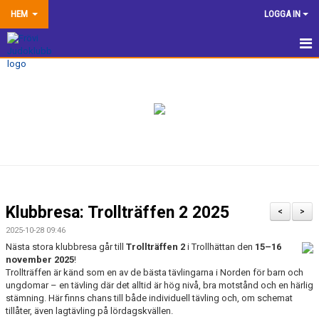
HEM
LOGGA IN
HEM
NYHETER
TRÄNINGSINFORMATION
TÄVLA
VÅRA EGNA ARRANGEMANG
Klubbresa: Trollträffen 2 2025
<
>
DOKUMENTBANK
2025-10-28 09:46
Nästa stora klubbresa går till
Trollträffen 2
i Trollhättan den
15–16
KLUBBSHOP
november 2025
!
Trollträffen är känd som en av de bästa tävlingarna i Norden för barn och
ungdomar – en tävling där det alltid är hög nivå, bra motstånd och en härlig
KONTAKTA OSS
stämning. Här finns chans till både individuell tävling och, om schemat
tillåter, även lagtävling på lördagskvällen.