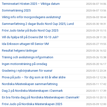
Terminsstart Hösten 2025 – Viktiga datum
2025-06-07 14:06
Sommarträning 2025
2025-06-07 13:56
Viktig info inför morgondagens avslutning!
2025-06-03 18:44
Sammanfattning 2 dagar Budo Nord Cup 2025, Lund
2025-05-30 18:31
Frövi Judo tävlar på Budo Nord Cup 2025
2025-05-29 15:15
Vill du hjälpa till på Downs EM 10-13 Juli?
2025-05-28 11:35
Ida Eriksson uttagen till Senior VM
2025-05-27 19:55
Resultat helgens tävlingar
2025-05-26 16:52
Träning och avslutnings infgormation
2025-05-26 15:38
Ingen motionsträning på onsdag
2025-05-20 16:17
Gradering i nybörjrakursen för vuxna!
2025-05-12 23:24
Prova på judo – för dig som är 65 år eller äldre
2025-05-12 12:36
Nordiska Mästeskapen sammanfattning
2025-05-11 17:42
Dag 2 på Nordiska Mästerskapen i Danmark
2025-05-11 17:39
En bra första dag på Nordiska Mästerskapen i Danmark!
2025-05-10 20:15
Frövi Judo på Nordiska Mästerskapen 2025
2025-05-09 12:00