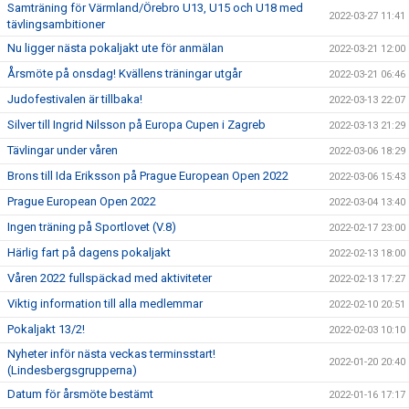
Samträning för Värmland/Örebro U13, U15 och U18 med
2022-03-27 11:41
tävlingsambitioner
Nu ligger nästa pokaljakt ute för anmälan
2022-03-21 12:00
Årsmöte på onsdag! Kvällens träningar utgår
2022-03-21 06:46
Judofestivalen är tillbaka!
2022-03-13 22:07
Silver till Ingrid Nilsson på Europa Cupen i Zagreb
2022-03-13 21:29
Tävlingar under våren
2022-03-06 18:29
Brons till Ida Eriksson på Prague European Open 2022
2022-03-06 15:43
Prague European Open 2022
2022-03-04 13:40
Ingen träning på Sportlovet (V.8)
2022-02-17 23:00
Härlig fart på dagens pokaljakt
2022-02-13 18:00
Våren 2022 fullspäckad med aktiviteter
2022-02-13 17:27
Viktig information till alla medlemmar
2022-02-10 20:51
Pokaljakt 13/2!
2022-02-03 10:10
Nyheter inför nästa veckas terminsstart!
2022-01-20 20:40
(Lindesbergsgrupperna)
Datum för årsmöte bestämt
2022-01-16 17:17