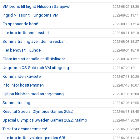
VM brons till Ingrid Nilsson i Sarajevo!
2022-08-27 18:38
Ingrid Nilsson till Ungdoms VM
2022-08-25 19:11
En spännande höst!
2022-08-18 17:14
Lite info inför terminsstart
2022-08-11 15:10
Sommarträning även denna veckan!!
2022-08-08 15:27
Fler behövs till Lundell!
2022-08-04 18:18
Glöm inte att anmäla er till tävlingar.
2022-08-04 11:27
Ungdoms OS Guld och VM uttagning
2022-07-29 12:11
Kommande aktiviteter
2022-07-18 10:20
Info inför höstterminen
2022-07-18 10:07
Hjälpa klubben med arrangemang
2022-07-05 13:00
Sommarträning
2022-07-05 12:55
Resultat Special Olympics Games 2022
2022-06-18 18:45
Special Olympics Sweden Games 2022, Malmö
2022-06-14 20:30
Tack för denna terminen!
2022-06-06 22:49
Lite info inför avslutningen den 6/6
2022-06-05 11:13