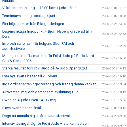
Finland
Vi kör inomhus idag kl 18.00 kom i judodräkt!
2026-06-04 17:02
Terminsavslutning torsdag 4 juni
2026-06-02 10:28
Fler höjdpunkter från Riksgraderingen
2026-05-24 23:06
Dagens riktiga höjdpunkt – Björn Nyberg graderad till 7
2026-05-24 22:53
Dan!
Info och schema inför helgens Skol-RM och
2026-05-18 22:29
Judofestivalen!
Medaljer och tuffa matcher för Frövi Judo på Budo Nord
2026-05-17 16:30
Cup & Camp 2026
Starka resultat för Frövi Judo på A-Judo Open 2026!
2026-05-17 16:13
Fyra nya svarta bälten till klubben!
2026-05-17 16:10
Inga ordinarie träningar torsdag och fredag denna veckan
2026-05-13 13:04
Aktiviteter i maj och gemensam avslutning i juni
2026-05-13 10:19
Swedish A-judo Open 14–17 maj
2026-05-10 15:06
8 nya svarta bälten ikväll!
2026-05-06 23:15
Dags att anmäla sig till årets Judofestival!
2026-04-29 09:58
Intensiv tävlingshelg för Frövi Judo – starka insatser i
2026-04-27 09:27