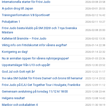
Internationella starter för Frövi Judo
2026-03-08 23:58
A-judon drog till Japan
2026-03-01 20:55
Träningsinformation V.8 Sportlovet!
2026-02-12 16:42
Pokaljakten 1
2026-02-11 10:27
Frövi Judo bästa klubb på SM 2026! och 7 nya Svenska
2026-02-08 20:00
Mästare
Kallelse till årsmöte – Frövi Judo
2026-02-02 13:35
Viktig info om Fritidskortet inför vårens avgifter!
2026-01-14 22:38
Korrigering av dag!
2026-01-14 22:32
Nu är anmälan öppen för vårens nybörjargrupper!
2026-01-03 23:36
Uppstartsläger från U13 och uppåt!
2025-12-30 23:52
God Jul och Gott nytt år!
2025-12-22 11:17
9:e raka SM Guldet för Frövis Damer! och brons till herrarna!
2025-12-14 23:52
Frövi Judo på EJU Get Together Tour i Houlgate, Frankrike
2025-12-09 11:12
Gemensam avslutning på torsdag 11/12 kl 18:00
2025-12-08 23:44
Helgens resultat!
2025-12-08 14:42
Maribor och pokaljakten 4
2025-11-30 18:19