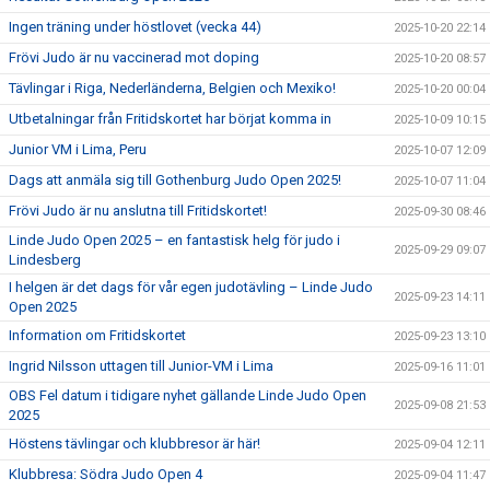
Ingen träning under höstlovet (vecka 44)
2025-10-20 22:14
Frövi Judo är nu vaccinerad mot doping
2025-10-20 08:57
Tävlingar i Riga, Nederländerna, Belgien och Mexiko!
2025-10-20 00:04
Utbetalningar från Fritidskortet har börjat komma in
2025-10-09 10:15
Junior VM i Lima, Peru
2025-10-07 12:09
Dags att anmäla sig till Gothenburg Judo Open 2025!
2025-10-07 11:04
Frövi Judo är nu anslutna till Fritidskortet!
2025-09-30 08:46
Linde Judo Open 2025 – en fantastisk helg för judo i
2025-09-29 09:07
Lindesberg
I helgen är det dags för vår egen judotävling – Linde Judo
2025-09-23 14:11
Open 2025
Information om Fritidskortet
2025-09-23 13:10
Ingrid Nilsson uttagen till Junior-VM i Lima
2025-09-16 11:01
OBS Fel datum i tidigare nyhet gällande Linde Judo Open
2025-09-08 21:53
2025
Höstens tävlingar och klubbresor är här!
2025-09-04 12:11
Klubbresa: Södra Judo Open 4
2025-09-04 11:47