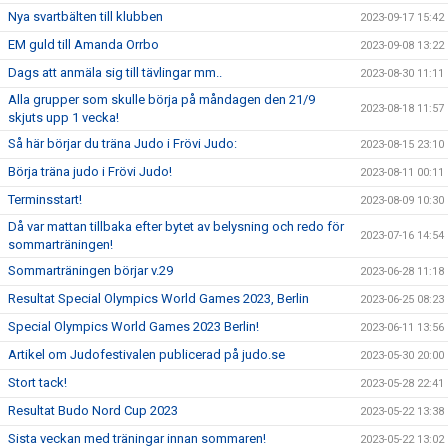
Nya svartbälten till klubben
2023-09-17 15:42
EM guld till Amanda Orrbo
2023-09-08 13:22
Dags att anmäla sig till tävlingar mm..
2023-08-30 11:11
Alla grupper som skulle börja på måndagen den 21/9
2023-08-18 11:57
skjuts upp 1 vecka!
Så här börjar du träna Judo i Frövi Judo:
2023-08-15 23:10
Börja träna judo i Frövi Judo!
2023-08-11 00:11
Terminsstart!
2023-08-09 10:30
Då var mattan tillbaka efter bytet av belysning och redo för
2023-07-16 14:54
sommarträningen!
Sommarträningen börjar v.29
2023-06-28 11:18
Resultat Special Olympics World Games 2023, Berlin
2023-06-25 08:23
Special Olympics World Games 2023 Berlin!
2023-06-11 13:56
Artikel om Judofestivalen publicerad på judo.se
2023-05-30 20:00
Stort tack!
2023-05-28 22:41
Resultat Budo Nord Cup 2023
2023-05-22 13:38
Sista veckan med träningar innan sommaren!
2023-05-22 13:02