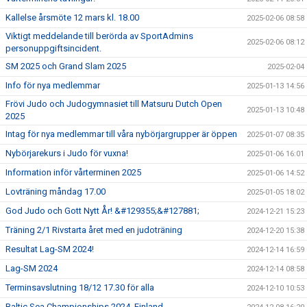
Kallelse årsmöte 12 mars kl. 18.00
2025-02-06 08:58
Viktigt meddelande till berörda av SportAdmins
2025-02-06 08:12
personuppgiftsincident.
SM 2025 och Grand Slam 2025
2025-02-04
Info för nya medlemmar
2025-01-13 14:56
Frövi Judo och Judogymnasiet till Matsuru Dutch Open
2025-01-13 10:48
2025
Intag för nya medlemmar till våra nybörjargrupper är öppen
2025-01-07 08:35
Nybörjarekurs i Judo för vuxna!
2025-01-06 16:01
Information inför vårterminen 2025
2025-01-06 14:52
Lovträning måndag 17.00
2025-01-05 18:02
God Judo och Gott Nytt År! &#129355;&#127881;
2024-12-21 15:23
Träning 2/1 Rivstarta året med en judoträning
2024-12-20 15:38
Resultat Lag-SM 2024!
2024-12-14 16:59
Lag-SM 2024
2024-12-14 08:58
Terminsavslutning 18/12 17.30 för alla
2024-12-10 10:53
Baltic Sea Championships 2024, Finland