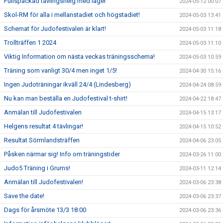
Fullspäckad tävlingshelg med läger
2024-05-12 00:07
Skol-RM för alla i mellanstadiet och högstadiet!
2024-05-03 13:41
Schemat för Judofestivalen är klart!
2024-05-03 11:18
Trollträffen 1 2024
2024-05-03 11:10
Viktig Information om nästa veckas träningsschema!
2024-05-03 10:59
Träning som vanligt 30/4 men inget 1/5!
2024-04-30 15:16
Ingen Judoträningar ikväll 24/4 (Lindesberg)
2024-04-24 08:59
Nu kan man beställa en Judofestival t-shirt!
2024-04-22 18:47
Anmälan till Judofestivalen
2024-04-15 13:17
Helgens resultat 4 tävlingar!
2024-04-15 10:52
Resultat Sörmlandsträffen
2024-04-06 23:05
Påsken närmar sig! Info om träningstider
2024-03-26 11:00
Judo5 Träning i Grums!
2024-03-11 12:14
Anmälan till Judofestivalen!
2024-03-06 23:38
Save the date!
2024-03-06 23:37
Dags för årsmöte 13/3 18:00
2024-03-06 23:36