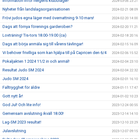
Information inför helgens klubbläger!
2024-03-06 23:21
Nyheter från landslagsorganisationen
2024-02-21 08:09
Frövi judos egna läger med övernattning 9-10 mars!
2024-02-20 14:00
Dags att förnya förenings garderoben?
2024-02-20 11:21
Lovträning! Tis-tors 18.00-19.00 (ca)
2024-02-18 20:16
Dags att börja anmäla sig till vårens tävlingar!
2024-02-15 16:09
Vi behöver frivilliga som kan hjälpa till på Capricen den 6/4
2024-02-06 15:52
Pokaljakten 1 2024 11/2 in och anmäl!
2024-02-04 23:10
Resultat Judo SM 2024
2024-02-04 22:32
Judo SM 2024
2024-02-01 16:10
Falltrygghet för äldre
2024-01-11 17:47
Gott nytt år!
2024-01-02 10:23
God Jul! Och lite info!
2023-12-24 00:55
Gemensam avslutning ikväll 18.00!
2023-12-14 14:10
Lag-SM 2023 resultat!
2023-12-10 23:29
Julavslutning
2023-12-07 09:15