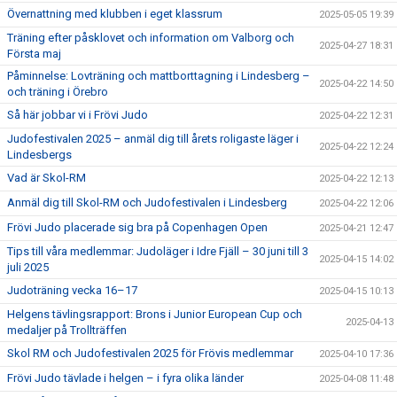
Övernattning med klubben i eget klassrum
2025-05-05 19:39
Träning efter påsklovet och information om Valborg och
2025-04-27 18:31
Första maj
Påminnelse: Lovträning och mattborttagning i Lindesberg –
2025-04-22 14:50
och träning i Örebro
Så här jobbar vi i Frövi Judo
2025-04-22 12:31
Judofestivalen 2025 – anmäl dig till årets roligaste läger i
2025-04-22 12:24
Lindesbergs
Vad är Skol-RM
2025-04-22 12:13
Anmäl dig till Skol-RM och Judofestivalen i Lindesberg
2025-04-22 12:06
Frövi Judo placerade sig bra på Copenhagen Open
2025-04-21 12:47
Tips till våra medlemmar: Judoläger i Idre Fjäll – 30 juni till 3
2025-04-15 14:02
juli 2025
Judoträning vecka 16–17
2025-04-15 10:13
Helgens tävlingsrapport: Brons i Junior European Cup och
2025-04-13
medaljer på Trollträffen
Skol RM och Judofestivalen 2025 för Frövis medlemmar
2025-04-10 17:36
Frövi Judo tävlade i helgen – i fyra olika länder
2025-04-08 11:48