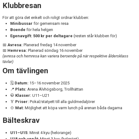
WALL OF FAME
Klubbresan
För att göra det enkelt och roligt ordnar klubben:
Minibussar
för gemensam resa
Boende
för hela helgen
Egenavgift: 500 kr per deltagare
(resten står klubben för)
📅
Avresa:
Planerad fredag 14 november
📅
Hemresa:
Planerad söndag 16 november
(avresa och hemresa kan variera beroende på när respektive åldersklass
tävlar)
Om tävlingen
🗓️
Datum:
15–16 november 2025
📍
Plats:
Arena Älvhögsborg, Trollhättan
🥋
Klasser:
U11–U21
🏅
Priser:
Pokal/statyett till alla guldmedaljörer
🍲
Mat:
Möjlighet att köpa varm lunch på arenan båda dagarna
Bälteskrav
U11–U15:
Minst 4 kyu (helorange)
U18 och uppåt:
Minst 3 kyu (helgrönt)