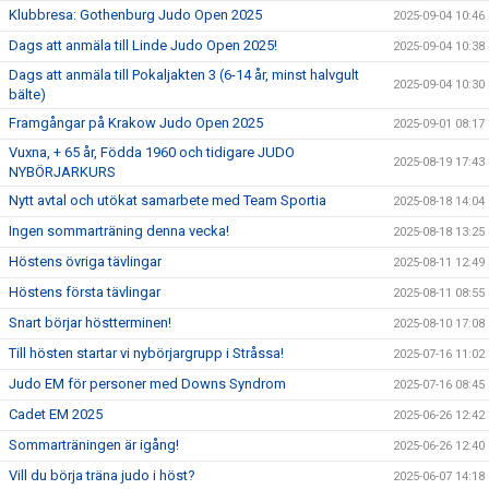
Klubbresa: Gothenburg Judo Open 2025
2025-09-04 10:46
Dags att anmäla till Linde Judo Open 2025!
2025-09-04 10:38
Dags att anmäla till Pokaljakten 3 (6-14 år, minst halvgult
2025-09-04 10:30
bälte)
Framgångar på Krakow Judo Open 2025
2025-09-01 08:17
Vuxna, + 65 år, Födda 1960 och tidigare JUDO
2025-08-19 17:43
NYBÖRJARKURS
Nytt avtal och utökat samarbete med Team Sportia
2025-08-18 14:04
Ingen sommarträning denna vecka!
2025-08-18 13:25
Höstens övriga tävlingar
2025-08-11 12:49
Höstens första tävlingar
2025-08-11 08:55
Snart börjar höstterminen!
2025-08-10 17:08
Till hösten startar vi nybörjargrupp i Stråssa!
2025-07-16 11:02
Judo EM för personer med Downs Syndrom
2025-07-16 08:45
Cadet EM 2025
2025-06-26 12:42
Sommarträningen är igång!
2025-06-26 12:40
Vill du börja träna judo i höst?
2025-06-07 14:18