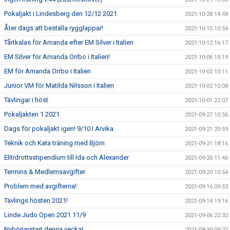
Pokaljakt i Lindesberg den 12/12 2021
2021-10-28 14:48
Åter dags att beställa rygglappar!
2021-10-15 10:54
Tårtkalas för Amanda efter EM Silver i Italien
2021-10-12 16:17
EM Silver för Amanda Orrbo i Italien!
2021-10-06 15:19
EM för Amanda Orrbo i Italien
2021-10-02 10:11
Junior VM för Matilda Nilsson i Italien
2021-10-02 10:08
Tävlingar i höst
2021-10-01 22:07
Pokaljakten 1 2021
2021-09-27 10:56
Dags för pokaljakt igen! 9/10 I Arvika
2021-09-21 20:59
Teknik och Kata träning med Björn
2021-09-21 18:16
Elitidrottsstipendium till Ida och Alexander
2021-09-20 11:46
Termins & Medlemsavgifter
2021-09-20 10:54
Problem med avgifterna!
2021-09-16 09:53
Tävlings hösten 2021!
2021-09-14 19:16
Linde Judo Open 2021 11/9
2021-09-06 22:32
Nybörjarstart denna vecka!
2021-08-30 09:27