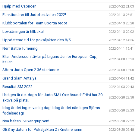
Hjälp med Capricen
2022-04-22 21:03
Funktionärer till Judofestivalen 2022!
2022-04-13 23:51
Klubbportalen för Team Sportia redo!
2022-04-13 23:20
Lovträningen är tillbaka!
2022-04-13 20:02
Uppdaterad tid för pokaljakten den 8/5
2022-04-12 14:36
Nerf Battle Turnering
2022-04-11 12:41
Ellan Andersson tävlar på Ligano Junior European Cup,
2022-04-08 16:23
Italien
Södra Judo Open 2 36 startande
2022-04-08 16:00
Grand Slam Antalya
2022-04-04 11:42
Resultat SM 2022
2022-04-03 22:43
I helgen är det dags för Judo SM i Oxelösund! Frövi har 20
2022-03-28 22:38
aktiva på plats!
Idag är det ingen vanlig dag! Idag är det nämligen Björns
2022-03-28 22:23
födelsedag!
Nya bälten i vuxengruppen!
2022-03-28 22:12
OBS ny datum för Pokaljakten 2 i Kristinehamn
2022-03-28 09:48