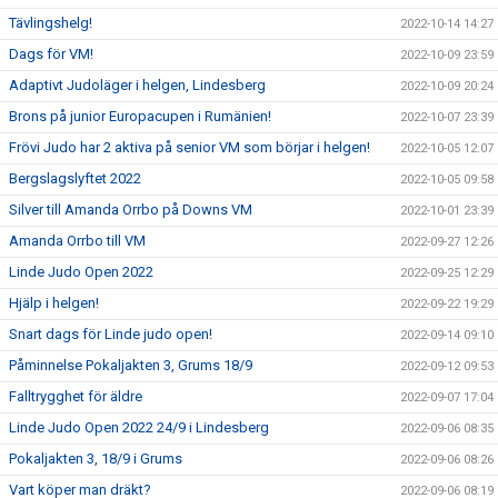
Tävlingshelg!
2022-10-14 14:27
Dags för VM!
2022-10-09 23:59
Adaptivt Judoläger i helgen, Lindesberg
2022-10-09 20:24
Brons på junior Europacupen i Rumänien!
2022-10-07 23:39
Frövi Judo har 2 aktiva på senior VM som börjar i helgen!
2022-10-05 12:07
Bergslagslyftet 2022
2022-10-05 09:58
Silver till Amanda Orrbo på Downs VM
2022-10-01 23:39
Amanda Orrbo till VM
2022-09-27 12:26
Linde Judo Open 2022
2022-09-25 12:29
Hjälp i helgen!
2022-09-22 19:29
Snart dags för Linde judo open!
2022-09-14 09:10
Påminnelse Pokaljakten 3, Grums 18/9
2022-09-12 09:53
Falltrygghet för äldre
2022-09-07 17:04
Linde Judo Open 2022 24/9 i Lindesberg
2022-09-06 08:35
Pokaljakten 3, 18/9 i Grums
2022-09-06 08:26
Vart köper man dräkt?
2022-09-06 08:19