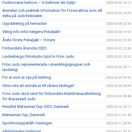
Funktionärer behövs – Vi behöver din hjälp!
2025-03-05 14:15
Anmälan och praktisk information för Frövis aktiva som vill
2025-03-05 14:09
delta på Judofestivalen
Uppdatering på hemsidan
2025-03-04 22:35
Viktig info inför helgens Pokaljakt!
2025-03-04 19:15
Årets första Pokaljakt – 9 mars
2025-03-02 23:23
Förbundets årsmöte 2025
2025-03-02 22:36
Lindesbergs Filmstudio bjöd in Frövi Judo
2025-02-25 23:52
Frövi Judo representerade i utvecklingsgrupper och
2025-02-24 23:11
landslag!
För er som är nya på tävlinng
2025-02-24 09:25
Glöm inte att anmäla er till vårens tävlingar!
2025-02-24 09:00
Frövi Judo stod värd för förbundets klubbtränarutbildning
2025-02-24 08:46
för Anpassad Judo
Resultat Matsumae Cup 2025, Danmark
2025-02-16 22:17
Matsumae Cup, Danmark
2025-02-15 01:33
Sportlovsuppehåll i träningen
2025-02-11 20:35
Vårterminens tävlingar!
2025-02-11 20:31