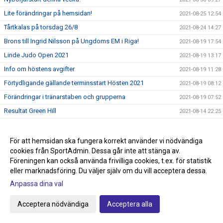
Lite förändringar på hemsidan!
2021-08-25 12:54
Tårtkalas på torsdag 26/8
2021-08-24 14:27
Brons till Ingrid Nilsson på Ungdoms EM i Riga!
2021-08-19 17:54
Linde Judo Open 2021
2021-08-19 13:17
Info om höstens avgifter
2021-08-19 11:28
Förtydligande gällande terminsstart Hösten 2021
2021-08-19 08:12
Förändringar i tränarstaben och grupperna
2021-08-19 07:52
Resultat Green Hill
2021-08-14 22:25
Terminsstart Hösten 2021
2021-08-12 22:31
Info inför Green Hill på lördag
2021-08-12 08:31
För att hemsidan ska fungera korrekt använder vi nödvändiga
cookies från SportAdmin. Dessa går inte att stänga av.
Green Hill Livestream
2021-08-11 11:39
Föreningen kan också använda frivilliga cookies, t.ex. för statistik
Linde Judo Open 2021 11/9
2021-08-09 09:57
eller marknadsföring. Du väljer själv om du vill acceptera dessa.
Sista veckan med sommarträning!
2021-08-09 08:59
Anpassa dina val
OS Judon är slut för denna gång.
2021-07-31 13:36
Acceptera nödvändiga
Acceptera alla
Obs kvällens sommarträning börjar idag 18.30
2021-07-27 09:21
Lite mer OS!
2021-07-22 13:26