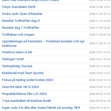
2024-12-08 16:20
Tokyo Grandslam 2024!
2024-12-08 16:01
Södra Judo Open 4-Resultat
2024-11-30 23:10
Resultat Trollträffen dag 2!
2024-11-10 23:00
Resultat dag 1 Trollträffen
2024-11-09 23:36
Trollhättan och Ungern
2024-11-09 07:53
Uppdateringar på hemsidan – förenklad anmälan och nya
2024-11-06 21:14
funktioner
Höstlov/Läslov (v.44)
2024-10-27 19:13
Tävlingar i höst!
2024-10-21 10:23
Tävlingshelg i Europa
2024-10-12 10:42
Klubbkväll med Team Sportia
2024-10-02 13:16
Fokus på tävling under hösten 2024
2024-10-02 12:16
Save the date! 18/12 2024
2024-10-02 12:14
Prispallsbilderna från LJO 2024
2024-09-23 14:50
7 nya svartbälten till klubben ikväll!
2024-09-18 21:22
Ingen Judo För Alla eller Vuxen/Teknik på onsdag 18/9
2024-09-16 22:51