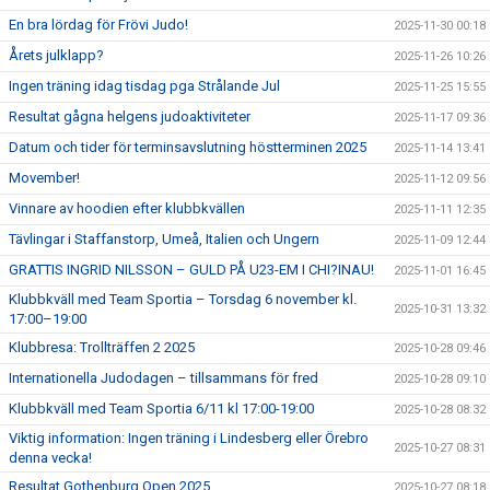
En bra lördag för Frövi Judo!
2025-11-30 00:18
Årets julklapp?
2025-11-26 10:26
Ingen träning idag tisdag pga Strålande Jul
2025-11-25 15:55
Resultat gågna helgens judoaktiviteter
2025-11-17 09:36
Datum och tider för terminsavslutning höstterminen 2025
2025-11-14 13:41
Movember!
2025-11-12 09:56
Vinnare av hoodien efter klubbkvällen
2025-11-11 12:35
Tävlingar i Staffanstorp, Umeå, Italien och Ungern
2025-11-09 12:44
GRATTIS INGRID NILSSON – GULD PÅ U23-EM I CHI?INAU!
2025-11-01 16:45
Klubbkväll med Team Sportia – Torsdag 6 november kl.
2025-10-31 13:32
17:00–19:00
Klubbresa: Trollträffen 2 2025
2025-10-28 09:46
Internationella Judodagen – tillsammans för fred
2025-10-28 09:10
Klubbkväll med Team Sportia 6/11 kl 17:00-19:00
2025-10-28 08:32
Viktig information: Ingen träning i Lindesberg eller Örebro
2025-10-27 08:31
denna vecka!
Resultat Gothenburg Open 2025
2025-10-27 08:18