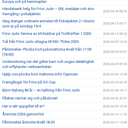
Europa och på hemmaplan
Händelserik helg för Frövi Judo – EM, medaljer och stor
2026-04-20 08:25
framgång i pokaljakten
Idag stänger ordinarie anmälan till Pokaljakten 2 i Grums
2026-04-13 09:11
som är på söndag 19/4
Frövi Judo femma av 65 klubbar på Trollträffen 1 2026
2026-04-13 08:26
Två från Frövi Judo uttagna till EM i Tbilisi 2026
2026-04-09 13:25
Påminnelse -Plocka bort judomattorna ikväll från 17.00
2026-04-09 09:41
(18.00)
Undersökning när det gäller barn och ungas delaktighet
2026-04-09 09:24
och inflytande i verksamheten
Hjälp oss plocka bort mattorna inför Capricen
2026-03-30 19:30
Framgångar för Frövi på GO-Cup
2026-03-29 00:29
Björn Nyberg 80 år – en hyllning från Frövi Judo
2026-03-28 18:17
Påsken närmar sig och påkslovet!
2026-03-26 20:31
Har vi rätt uppgifter till er?
2026-03-20 10:25
Årsmöte 2026 genomfört
2026-03-14 11:26
Påminnelse årsmöte ikväll 18.30
2026-03-11 12:46