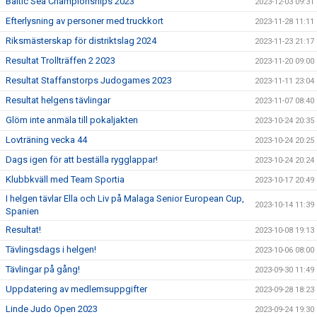
Baltic Sea Championships 2023
2023-12-03 09:31
Efterlysning av personer med truckkort
2023-11-28 11:11
Riksmästerskap för distriktslag 2024
2023-11-23 21:17
Resultat Trollträffen 2 2023
2023-11-20 09:00
Resultat Staffanstorps Judogames 2023
2023-11-11 23:04
Resultat helgens tävlingar
2023-11-07 08:40
Glöm inte anmäla till pokaljakten
2023-10-24 20:35
Lovträning vecka 44
2023-10-24 20:25
Dags igen för att beställa rygglappar!
2023-10-24 20:24
Klubbkväll med Team Sportia
2023-10-17 20:49
I helgen tävlar Ella och Liv på Malaga Senior European Cup,
2023-10-14 11:39
Spanien
Resultat!
2023-10-08 19:13
Tävlingsdags i helgen!
2023-10-06 08:00
Tävlingar på gång!
2023-09-30 11:49
Uppdatering av medlemsuppgifter
2023-09-28 18:23
Linde Judo Open 2023
2023-09-24 19:30