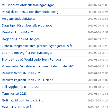
V.8 Sportlov! ordinarie träningar utgår!
2023-02-14 09:00
Pokaljakten 1 2023 och domarutbildning
2023-02-13 10:24
Helgens Judoaktiviteter
2023-02-13 09:55
Dags igen för att beställa rygglappar!
2023-02-09 19:15
Resultat Judo-SM 2023
2023-02-06 15:59
Dags för Judo-SM i helgen
2023-02-03 11:13
Finns nu begränsat antal platser i Nybörjare 6–9 år
2023-02-03 09:25
Lite info om avgifter och aviseringar
2023-02-03 08:12
Brons till Ida på World Judo Tour i Portugal!
2023-01-28 19:34
Vuxna se hit! Vi behöver hjälp med Sabaton den 4/2
2023-01-24 15:17
Resultat Scottish Open 2023
2023-01-23 08:33
Resultat Pajulahti Open 2023, Finland
2023-01-23 08:32
Falltrygghet för äldre 2023
2023-01-18 17:18
Terminsstart 2023!
2023-01-17 17:51
Gott nytt år! och lite lovträning
2022-12-29 14:24
God Jul & Gott Nytt År!
2022-12-21 13:14