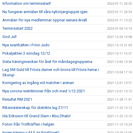
Information om terminsstart!
2022-01-11 20:55
Nu fungerar anmälan till våra nybörjargrupper igen.
2022-01-11 20:54
Anmälan för nya medlemmar öppnar senare ikväll
2022-01-11 13:22
Terminsstart 2022
2022-01-04 14:19
God Jul!
2021-12-24 10:08
Nya svartbälten i Frövi Judo
2021-12-15 21:03
Pokaljakten 2 söndag 12/12
2021-12-11 15:57
Sista träningsveckan för året för måndagsgrupperna
2021-12-06 13:34
Lag SM Guld till Frövis damer och brons till Frövis herrar i
2021-12-04 17:14
Skurup
Korrigering av ingång vid matcher i arenan
2021-12-01 13:57
Nya corona restriktioner från och med 1/12 2021
2021-12-01 13:15
Resultat RM 2021
2021-11-28 11:41
Riksmästerskap för distrikts lag 27/11
2021-11-25 13:12
Ida Eriksson till Grand Slam i Abu Dhabi!
2021-11-25 13:10
Foton från Trollträffen i helgen
2021-11-10 10:24
Ingen träning v.44 (Läs/höstlovet)
2021-10-29 15:06