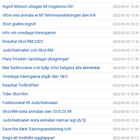
Ingrid Nilsson uttagen till Ungdoms OS!
2022-05-31 10:45
Glöm inte anmäla er till Terminsavslutningen den 6/6
2022-05-30 13:33
Stort grattis Ingrid!
2022-05-29 20:22
Info om onsdags träningarna!
2022-05-25 12:49
Resultat Skol-RM 2022
2022-05-23 17:44
Judofestivalen och Skol-RM
2022-05-23 17:25
Flera fröviiter i landslags uttagningar!
2022-05-19 11:39
Mer funktionärer och hjälp inför helgens alla aktiviteter
2022-05-17 20:38
Onsdags träningarna utgår den 18/5
2022-05-17 15:48
Resultat Trollträffen!
2022-05-16 22:45
Tider Skol-Rm
2022-05-16 09:34
Funktionärer till Judofestivalen
2022-05-05 12:22
Skol-RM sista anmälan den 13/5 23.59
2022-05-05 12:12
Judofestivalen sista anmälan närmar sig! (6/5)
2022-05-05 12:05
Save the date! Säsongsavslutning 6/6!
2022-04-27 11:09
Dags att beställa rygglappar!
2022-04-25 10:12