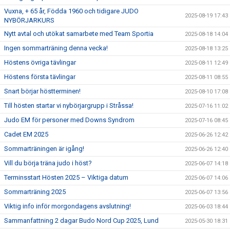
Vuxna, + 65 år, Födda 1960 och tidigare JUDO
2025-08-19 17:43
NYBÖRJARKURS
Nytt avtal och utökat samarbete med Team Sportia
2025-08-18 14:04
Ingen sommarträning denna vecka!
2025-08-18 13:25
Höstens övriga tävlingar
2025-08-11 12:49
Höstens första tävlingar
2025-08-11 08:55
Snart börjar höstterminen!
2025-08-10 17:08
Till hösten startar vi nybörjargrupp i Stråssa!
2025-07-16 11:02
Judo EM för personer med Downs Syndrom
2025-07-16 08:45
Cadet EM 2025
2025-06-26 12:42
Sommarträningen är igång!
2025-06-26 12:40
Vill du börja träna judo i höst?
2025-06-07 14:18
Terminsstart Hösten 2025 – Viktiga datum
2025-06-07 14:06
Sommarträning 2025
2025-06-07 13:56
Viktig info inför morgondagens avslutning!
2025-06-03 18:44
Sammanfattning 2 dagar Budo Nord Cup 2025, Lund
2025-05-30 18:31