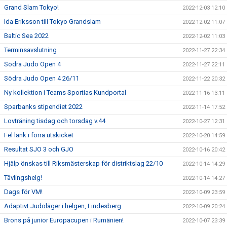
Grand Slam Tokyo!
2022-12-03 12:10
Ida Eriksson till Tokyo Grandslam
2022-12-02 11:07
Baltic Sea 2022
2022-12-02 11:03
Terminsavslutning
2022-11-27 22:34
Södra Judo Open 4
2022-11-27 22:11
Södra Judo Open 4 26/11
2022-11-22 20:32
Ny kollektion i Teams Sportias Kundportal
2022-11-16 13:11
Sparbanks stipendiet 2022
2022-11-14 17:52
Lovträning tisdag och torsdag v.44
2022-10-27 12:31
Fel länk i förra utskicket
2022-10-20 14:59
Resultat SJO 3 och GJO
2022-10-16 20:42
Hjälp önskas till Riksmästerskap för distriktslag 22/10
2022-10-14 14:29
Tävlingshelg!
2022-10-14 14:27
Dags för VM!
2022-10-09 23:59
Adaptivt Judoläger i helgen, Lindesberg
2022-10-09 20:24
Brons på junior Europacupen i Rumänien!
2022-10-07 23:39