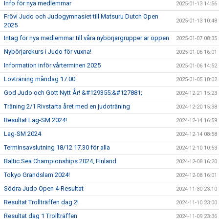
Info för nya medlemmar
2025-01-13 14:56
Frövi Judo och Judogymnasiet till Matsuru Dutch Open
2025-01-13 10:48
2025
Intag för nya medlemmar till våra nybörjargrupper är öppen
2025-01-07 08:35
Nybörjarekurs i Judo för vuxna!
2025-01-06 16:01
Information inför vårterminen 2025
2025-01-06 14:52
Lovträning måndag 17.00
2025-01-05 18:02
God Judo och Gott Nytt År! &#129355;&#127881;
2024-12-21 15:23
Träning 2/1 Rivstarta året med en judoträning
2024-12-20 15:38
Resultat Lag-SM 2024!
2024-12-14 16:59
Lag-SM 2024
2024-12-14 08:58
Terminsavslutning 18/12 17.30 för alla
2024-12-10 10:53
Baltic Sea Championships 2024, Finland
2024-12-08 16:20
Tokyo Grandslam 2024!
2024-12-08 16:01
Södra Judo Open 4-Resultat
2024-11-30 23:10
Resultat Trollträffen dag 2!
2024-11-10 23:00
Resultat dag 1 Trollträffen
2024-11-09 23:36