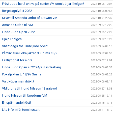
Frövi Judo har 2 aktiva på senior VM som börjar i helgen!
2022-10-05 12:07
Bergslagslyftet 2022
2022-10-05 09:58
Silver till Amanda Orrbo på Downs VM
2022-10-01 23:39
Amanda Orrbo till VM
2022-09-27 12:26
Linde Judo Open 2022
2022-09-25 12:29
Hjälp i helgen!
2022-09-22 19:29
Snart dags för Linde judo open!
2022-09-14 09:10
Påminnelse Pokaljakten 3, Grums 18/9
2022-09-12 09:53
Falltrygghet för äldre
2022-09-07 17:04
Linde Judo Open 2022 24/9 i Lindesberg
2022-09-06 08:35
Pokaljakten 3, 18/9 i Grums
2022-09-06 08:26
Vart köper man dräkt?
2022-09-06 08:19
VM brons till Ingrid Nilsson i Sarajevo!
2022-08-27 18:38
Ingrid Nilsson till Ungdoms VM
2022-08-25 19:11
En spännande höst!
2022-08-18 17:14
Lite info inför terminsstart
2022-08-11 15:10