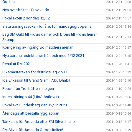
God Jul!
2021-12-24 10:08
Nya svartbälten i Frövi Judo
2021-12-15 21:03
Pokaljakten 2 söndag 12/12
2021-12-11 15:57
Sista träningsveckan för året för måndagsgrupperna
2021-12-06 13:34
Lag SM Guld till Frövis damer och brons till Frövis herrar i
2021-12-04 17:14
Skurup
Korrigering av ingång vid matcher i arenan
2021-12-01 13:57
Nya corona restriktioner från och med 1/12 2021
2021-12-01 13:15
Resultat RM 2021
2021-11-28 11:41
Riksmästerskap för distrikts lag 27/11
2021-11-25 13:12
Ida Eriksson till Grand Slam i Abu Dhabi!
2021-11-25 13:10
Foton från Trollträffen i helgen
2021-11-10 10:24
Ingen träning v.44 (Läs/höstlovet)
2021-10-29 15:06
Pokaljakt i Lindesberg den 12/12 2021
2021-10-28 14:48
Åter dags att beställa rygglappar!
2021-10-15 10:54
Tårtkalas för Amanda efter EM Silver i Italien
2021-10-12 16:17
EM Silver för Amanda Orrbo i Italien!
2021-10-06 15:19