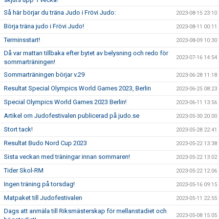
Så här börjar du träna Judo i Frövi Judo:
2023-08-15 23:10
Börja träna judo i Frövi Judo!
2023-08-11 00:11
Terminsstart!
2023-08-09 10:30
Då var mattan tillbaka efter bytet av belysning och redo för
2023-07-16 14:54
sommarträningen!
Sommarträningen börjar v.29
2023-06-28 11:18
Resultat Special Olympics World Games 2023, Berlin
2023-06-25 08:23
Special Olympics World Games 2023 Berlin!
2023-06-11 13:56
Artikel om Judofestivalen publicerad på judo.se
2023-05-30 20:00
Stort tack!
2023-05-28 22:41
Resultat Budo Nord Cup 2023
2023-05-22 13:38
Sista veckan med träningar innan sommaren!
2023-05-22 13:02
Tider Skol-RM
2023-05-22 12:06
Ingen träning på torsdag!
2023-05-16 09:15
Matpaket till Judofestivalen
2023-05-11 22:55
Dags att anmäla till Riksmästerskap för mellanstadiet och
2023-05-08 15:05