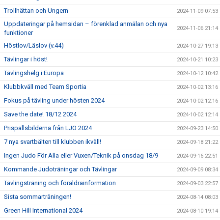
Trollhättan och Ungern
2024-11-09 07:53
Uppdateringar på hemsidan – förenklad anmälan och nya
2024-11-06 21:14
funktioner
Höstlov/Läslov (v.44)
2024-10-27 19:13
Tävlingar i höst!
2024-10-21 10:23
Tävlingshelg i Europa
2024-10-12 10:42
Klubbkväll med Team Sportia
2024-10-02 13:16
Fokus på tävling under hösten 2024
2024-10-02 12:16
Save the date! 18/12 2024
2024-10-02 12:14
Prispallsbilderna från LJO 2024
2024-09-23 14:50
7 nya svartbälten till klubben ikväll!
2024-09-18 21:22
Ingen Judo För Alla eller Vuxen/Teknik på onsdag 18/9
2024-09-16 22:51
Kommande Judoträningar och Tävlingar
2024-09-09 08:34
Tävlingsträning och föräldrainformation
2024-09-03 22:57
Sista sommarträningen!
2024-08-14 08:03
Green Hill International 2024
2024-08-10 19:14