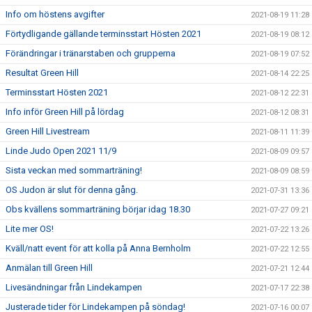
Info om höstens avgifter
2021-08-19 11:28
Förtydligande gällande terminsstart Hösten 2021
2021-08-19 08:12
Förändringar i tränarstaben och grupperna
2021-08-19 07:52
Resultat Green Hill
2021-08-14 22:25
Terminsstart Hösten 2021
2021-08-12 22:31
Info inför Green Hill på lördag
2021-08-12 08:31
Green Hill Livestream
2021-08-11 11:39
Linde Judo Open 2021 11/9
2021-08-09 09:57
Sista veckan med sommarträning!
2021-08-09 08:59
OS Judon är slut för denna gång.
2021-07-31 13:36
Obs kvällens sommarträning börjar idag 18.30
2021-07-27 09:21
Lite mer OS!
2021-07-22 13:26
Kväll/natt event för att kolla på Anna Bernholm
2021-07-22 12:55
Anmälan till Green Hill
2021-07-21 12:44
Livesändningar från Lindekampen
2021-07-17 22:38
Justerade tider för Lindekampen på söndag!
2021-07-16 00:07