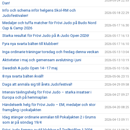
2026-05-24 22:53
Dan!
Info och schema inför helgens Skol-RM och
2026-05-18 22:29
Judofestivalen!
Medaljer och tuffa matcher för Frövi Judo på Budo Nord
2026-05-17 16:30
Cup & Camp 2026
Starka resultat för Frövi Judo på A-Judo Open 2026!
2026-05-17 16:13
Fyra nya svarta bälten till klubben!
2026-05-17 16:10
Inga ordinarie träningar torsdag och fredag denna veckan
2026-05-13 13:04
Aktiviteter i maj och gemensam avslutning i juni
2026-05-13 10:19
Swedish A-judo Open 14–17 maj
2026-05-10 15:06
8 nya svarta bälten ikväll!
2026-05-06 23:15
Dags att anmäla sig till årets Judofestival!
2026-04-29 09:58
Intensiv tävlingshelg för Frövi Judo – starka insatser i
2026-04-27 09:27
Europa och på hemmaplan
Händelserik helg för Frövi Judo – EM, medaljer och stor
2026-04-20 08:25
framgång i pokaljakten
Idag stänger ordinarie anmälan till Pokaljakten 2 i Grums
2026-04-13 09:11
som är på söndag 19/4
Frövi Judo femma av 65 klubbar på Trollträffen 1 2026