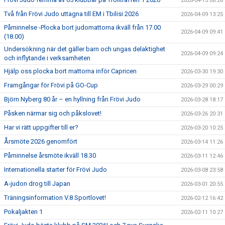
2026-04-13 08:26
Två från Frövi Judo uttagna till EM i Tbilisi 2026
2026-04-09 13:25
Påminnelse -Plocka bort judomattorna ikväll från 17.00
2026-04-09 09:41
(18.00)
Undersökning när det gäller barn och ungas delaktighet
2026-04-09 09:24
och inflytande i verksamheten
Hjälp oss plocka bort mattorna inför Capricen
2026-03-30 19:30
Framgångar för Frövi på GO-Cup
2026-03-29 00:29
Björn Nyberg 80 år – en hyllning från Frövi Judo
2026-03-28 18:17
Påsken närmar sig och påkslovet!
2026-03-26 20:31
Har vi rätt uppgifter till er?
2026-03-20 10:25
Årsmöte 2026 genomfört
2026-03-14 11:26
Påminnelse årsmöte ikväll 18.30
2026-03-11 12:46
Internationella starter för Frövi Judo
2026-03-08 23:58
A-judon drog till Japan
2026-03-01 20:55
Träningsinformation V.8 Sportlovet!
2026-02-12 16:42
Pokaljakten 1
2026-02-11 10:27