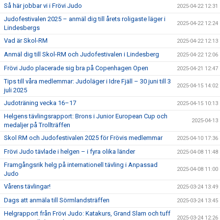
Så här jobbar vi i Frövi Judo
2025-04-22 12:31
Judofestivalen 2025 – anmäl dig till årets roligaste läger i
2025-04-22 12:24
Lindesbergs
Vad är Skol-RM
2025-04-22 12:13
Anmäl dig till Skol-RM och Judofestivalen i Lindesberg
2025-04-22 12:06
Frövi Judo placerade sig bra på Copenhagen Open
2025-04-21 12:47
Tips till våra medlemmar: Judoläger i Idre Fjäll – 30 juni till 3
2025-04-15 14:02
juli 2025
Judoträning vecka 16–17
2025-04-15 10:13
Helgens tävlingsrapport: Brons i Junior European Cup och
2025-04-13
medaljer på Trollträffen
Skol RM och Judofestivalen 2025 för Frövis medlemmar
2025-04-10 17:36
Frövi Judo tävlade i helgen – i fyra olika länder
2025-04-08 11:48
Framgångsrik helg på internationell tävling i Anpassad
2025-04-08 11:00
Judo
Vårens tävlingar!
2025-03-24 13:49
Dags att anmäla till Sörmlandsträffen
2025-03-24 13:45
Helgrapport från Frövi Judo: Katakurs, Grand Slam och tuff
2025-03-24 12:26