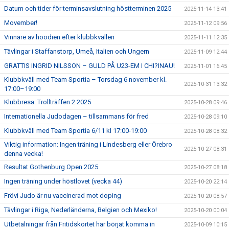
Datum och tider för terminsavslutning höstterminen 2025
2025-11-14 13:41
Movember!
2025-11-12 09:56
Vinnare av hoodien efter klubbkvällen
2025-11-11 12:35
Tävlingar i Staffanstorp, Umeå, Italien och Ungern
2025-11-09 12:44
GRATTIS INGRID NILSSON – GULD PÅ U23-EM I CHI?INAU!
2025-11-01 16:45
Klubbkväll med Team Sportia – Torsdag 6 november kl.
2025-10-31 13:32
17:00–19:00
Klubbresa: Trollträffen 2 2025
2025-10-28 09:46
Internationella Judodagen – tillsammans för fred
2025-10-28 09:10
Klubbkväll med Team Sportia 6/11 kl 17:00-19:00
2025-10-28 08:32
Viktig information: Ingen träning i Lindesberg eller Örebro
2025-10-27 08:31
denna vecka!
Resultat Gothenburg Open 2025
2025-10-27 08:18
Ingen träning under höstlovet (vecka 44)
2025-10-20 22:14
Frövi Judo är nu vaccinerad mot doping
2025-10-20 08:57
Tävlingar i Riga, Nederländerna, Belgien och Mexiko!
2025-10-20 00:04
Utbetalningar från Fritidskortet har börjat komma in
2025-10-09 10:15