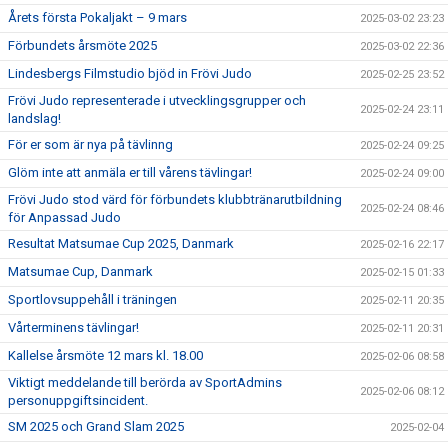
Årets första Pokaljakt – 9 mars
2025-03-02 23:23
Förbundets årsmöte 2025
2025-03-02 22:36
Lindesbergs Filmstudio bjöd in Frövi Judo
2025-02-25 23:52
Frövi Judo representerade i utvecklingsgrupper och
2025-02-24 23:11
landslag!
För er som är nya på tävlinng
2025-02-24 09:25
Glöm inte att anmäla er till vårens tävlingar!
2025-02-24 09:00
Frövi Judo stod värd för förbundets klubbtränarutbildning
2025-02-24 08:46
för Anpassad Judo
Resultat Matsumae Cup 2025, Danmark
2025-02-16 22:17
Matsumae Cup, Danmark
2025-02-15 01:33
Sportlovsuppehåll i träningen
2025-02-11 20:35
Vårterminens tävlingar!
2025-02-11 20:31
Kallelse årsmöte 12 mars kl. 18.00
2025-02-06 08:58
Viktigt meddelande till berörda av SportAdmins
2025-02-06 08:12
personuppgiftsincident.
SM 2025 och Grand Slam 2025
2025-02-04