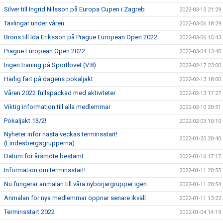
Silver till Ingrid Nilsson på Europa Cupen i Zagreb
2022-03-13 21:29
Tävlingar under våren
2022-03-06 18:29
Brons till Ida Eriksson på Prague European Open 2022
2022-03-06 15:43
Prague European Open 2022
2022-03-04 13:40
Ingen träning på Sportlovet (V.8)
2022-02-17 23:00
Härlig fart på dagens pokaljakt
2022-02-13 18:00
Våren 2022 fullspäckad med aktiviteter
2022-02-13 17:27
Viktig information till alla medlemmar
2022-02-10 20:51
Pokaljakt 13/2!
2022-02-03 10:10
Nyheter inför nästa veckas terminsstart!
2022-01-20 20:40
(Lindesbergsgrupperna)
Datum för årsmöte bestämt
2022-01-16 17:17
Information om terminsstart!
2022-01-11 20:55
Nu fungerar anmälan till våra nybörjargrupper igen.
2022-01-11 20:54
Anmälan för nya medlemmar öppnar senare ikväll
2022-01-11 13:22
Terminsstart 2022
2022-01-04 14:19