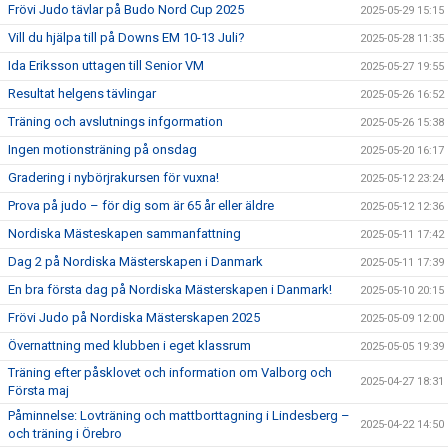
Frövi Judo tävlar på Budo Nord Cup 2025
2025-05-29 15:15
Vill du hjälpa till på Downs EM 10-13 Juli?
2025-05-28 11:35
Ida Eriksson uttagen till Senior VM
2025-05-27 19:55
Resultat helgens tävlingar
2025-05-26 16:52
Träning och avslutnings infgormation
2025-05-26 15:38
Ingen motionsträning på onsdag
2025-05-20 16:17
Gradering i nybörjrakursen för vuxna!
2025-05-12 23:24
Prova på judo – för dig som är 65 år eller äldre
2025-05-12 12:36
Nordiska Mästeskapen sammanfattning
2025-05-11 17:42
Dag 2 på Nordiska Mästerskapen i Danmark
2025-05-11 17:39
En bra första dag på Nordiska Mästerskapen i Danmark!
2025-05-10 20:15
Frövi Judo på Nordiska Mästerskapen 2025
2025-05-09 12:00
Övernattning med klubben i eget klassrum
2025-05-05 19:39
Träning efter påsklovet och information om Valborg och
2025-04-27 18:31
Första maj
Påminnelse: Lovträning och mattborttagning i Lindesberg –
2025-04-22 14:50
och träning i Örebro