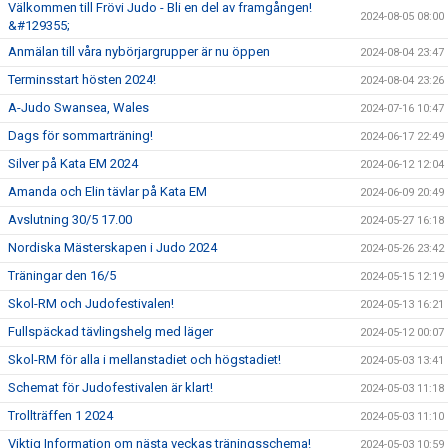
Välkommen till Frövi Judo - Bli en del av framgången!
2024-08-05 08:00
&#129355;
Anmälan till våra nybörjargrupper är nu öppen
2024-08-04 23:47
Terminsstart hösten 2024!
2024-08-04 23:26
A-Judo Swansea, Wales
2024-07-16 10:47
Dags för sommarträning!
2024-06-17 22:49
Silver på Kata EM 2024
2024-06-12 12:04
Amanda och Elin tävlar på Kata EM
2024-06-09 20:49
Avslutning 30/5 17.00
2024-05-27 16:18
Nordiska Mästerskapen i Judo 2024
2024-05-26 23:42
Träningar den 16/5
2024-05-15 12:19
Skol-RM och Judofestivalen!
2024-05-13 16:21
Fullspäckad tävlingshelg med läger
2024-05-12 00:07
Skol-RM för alla i mellanstadiet och högstadiet!
2024-05-03 13:41
Schemat för Judofestivalen är klart!
2024-05-03 11:18
Trollträffen 1 2024
2024-05-03 11:10
Viktig Information om nästa veckas träningsschema!
2024-05-03 10:59