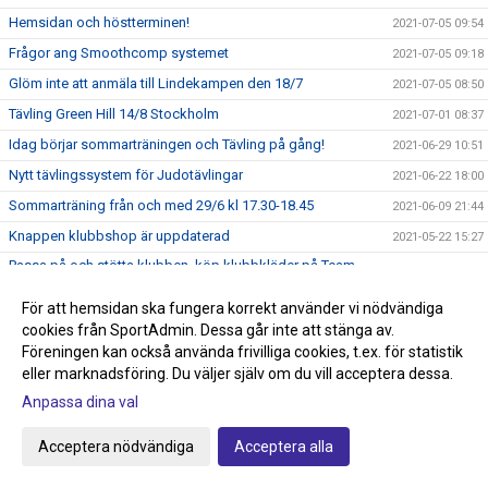
Hemsidan och höstterminen!
2021-07-05 09:54
Frågor ang Smoothcomp systemet
2021-07-05 09:18
Glöm inte att anmäla till Lindekampen den 18/7
2021-07-05 08:50
Tävling Green Hill 14/8 Stockholm
2021-07-01 08:37
Idag börjar sommarträningen och Tävling på gång!
2021-06-29 10:51
Nytt tävlingssystem för Judotävlingar
2021-06-22 18:00
Sommarträning från och med 29/6 kl 17.30-18.45
2021-06-09 21:44
Knappen klubbshop är uppdaterad
2021-05-22 15:27
Passa på och stötta klubben, köp klubbkläder på Team
2021-05-22 15:00
Sportia
För att hemsidan ska fungera korrekt använder vi nödvändiga
Anmälan till avslutningen den 29/5 anmäl så fort som
2021-05-22 14:34
cookies från SportAdmin. Dessa går inte att stänga av.
möjligt!
Föreningen kan också använda frivilliga cookies, t.ex. för statistik
Graderingstider vart köper jag mitt bälte?
2021-05-18 11:35
eller marknadsföring. Du väljer själv om du vill acceptera dessa.
Ingen träning på torsdag 13/5
2021-05-10 19:36
Anpassa dina val
Save the date! Terminsavslutning 29/5
2021-05-10 15:56
Acceptera nödvändiga
Acceptera alla
Grattis Anna!
2021-05-08 14:02
Idag fyller allas vår Björn 75 år!
2021-03-28 15:01