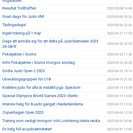
högstadiet!
Resultat Trollträffen
2023-05-08 14:48
Snart dags för Judo VM!
2023-05-04 23:26
Tävlingsdags!
2023-05-04 22:56
Ingen träning på 1 maj!
2023-04-27 17:53
Dags att anmäla sig för att delta på Judofestivalen 2023
2023-04-26 22:53
26-28/5!
Pokaljakten i Grums
2023-04-23 17:30
Inför Pokaljakten i Grums imorgon söndag
2023-04-22 20:20
Södra Judo Open 2 2023
2023-04-22 18:14
Utvecklingsgruppen för U18
2023-04-19 21:55
Kvällens judo för alla är inställd pga. Sjukdom
2023-04-19 14:58
Special Olympics World Games 2023 i Berlin
2023-04-19 14:04
Intensiv helg för A-judo gänget i Nederländerna
2023-04-19 13:55
Copenhagen Open 2023
2023-04-06 12:54
Träning som vanligt imorgon! och Lovträning nästa vecka
2023-04-05 20:46
En helg full av judoaktiviteter!
2023-03-31 12:00