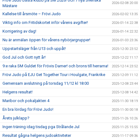
Frövi Judo bästa klubb på SM 2026! och 7 nya Svenska
2026-02-08 20:00
Mästare
Kallelse till årsmöte – Frövi Judo
2026-02-02 13:35
Viktig info om Fritidskortet inför vårens avgifter!
2026-01-14 22:38
Korrigering av dag!
2026-01-14 22:32
Nu är anmälan öppen för vårens nybörjargrupper!
2026-01-03 23:36
Uppstartsläger från U13 och uppåt!
2025-12-30 23:52
God Jul och Gott nytt år!
2025-12-22 11:17
9:e raka SM Guldet för Frövis Damer! och brons till herrarna!
2025-12-14 23:52
Frövi Judo på EJU Get Together Tour i Houlgate, Frankrike
2025-12-09 11:12
Gemensam avslutning på torsdag 11/12 kl 18:00
2025-12-08 23:44
Helgens resultat!
2025-12-08 14:42
Maribor och pokaljakten 4
2025-11-30 18:19
En bra lördag för Frövi Judo!
2025-11-30 00:18
Årets julklapp?
2025-11-26 10:26
Ingen träning idag tisdag pga Strålande Jul
2025-11-25 15:55
Resultat gågna helgens judoaktiviteter
2025-11-17 09:36