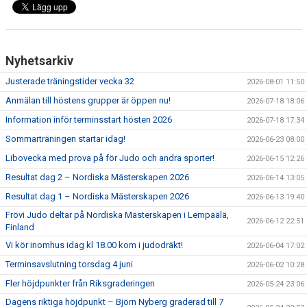
WALL OF FAME
Nyhetsarkiv
Justerade träningstider vecka 32
2026-08-01 11:50
Anmälan till höstens grupper är öppen nu!
2026-07-18 18:06
Information inför terminsstart hösten 2026
2026-07-18 17:34
Sommarträningen startar idag!
2026-06-23 08:00
Libovecka med prova på för Judo och andra sporter!
2026-06-15 12:26
Resultat dag 2 – Nordiska Mästerskapen 2026
2026-06-14 13:05
Resultat dag 1 – Nordiska Mästerskapen 2026
2026-06-13 19:40
Frövi Judo deltar på Nordiska Mästerskapen i Lempäälä,
2026-06-12 22:51
Finland
Vi kör inomhus idag kl 18.00 kom i judodräkt!
2026-06-04 17:02
Terminsavslutning torsdag 4 juni
2026-06-02 10:28
Fler höjdpunkter från Riksgraderingen
2026-05-24 23:06
Dagens riktiga höjdpunkt – Björn Nyberg graderad till 7