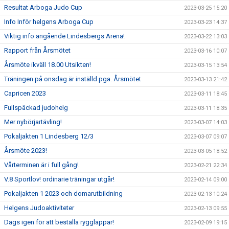
Resultat Arboga Judo Cup
2023-03-25 15:20
Info Inför helgens Arboga Cup
2023-03-23 14:37
Viktig info angående Lindesbergs Arena!
2023-03-22 13:03
Rapport från Årsmötet
2023-03-16 10:07
Årsmöte ikväll 18.00 Utsikten!
2023-03-15 13:54
Träningen på onsdag är inställd pga. Årsmötet
2023-03-13 21:42
Capricen 2023
2023-03-11 18:45
Fullspäckad judohelg
2023-03-11 18:35
Mer nybörjartävling!
2023-03-07 14:03
Pokaljakten 1 Lindesberg 12/3
2023-03-07 09:07
Årsmöte 2023!
2023-03-05 18:52
Vårterminen är i full gång!
2023-02-21 22:34
V.8 Sportlov! ordinarie träningar utgår!
2023-02-14 09:00
Pokaljakten 1 2023 och domarutbildning
2023-02-13 10:24
Helgens Judoaktiviteter
2023-02-13 09:55
Dags igen för att beställa rygglappar!
2023-02-09 19:15