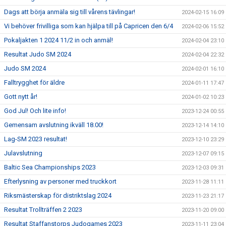
Dags att börja anmäla sig till vårens tävlingar!
2024-02-15 16:09
Vi behöver frivilliga som kan hjälpa till på Capricen den 6/4
2024-02-06 15:52
Pokaljakten 1 2024 11/2 in och anmäl!
2024-02-04 23:10
Resultat Judo SM 2024
2024-02-04 22:32
Judo SM 2024
2024-02-01 16:10
Falltrygghet för äldre
2024-01-11 17:47
Gott nytt år!
2024-01-02 10:23
God Jul! Och lite info!
2023-12-24 00:55
Gemensam avslutning ikväll 18.00!
2023-12-14 14:10
Lag-SM 2023 resultat!
2023-12-10 23:29
Julavslutning
2023-12-07 09:15
Baltic Sea Championships 2023
2023-12-03 09:31
Efterlysning av personer med truckkort
2023-11-28 11:11
Riksmästerskap för distriktslag 2024
2023-11-23 21:17
Resultat Trollträffen 2 2023
2023-11-20 09:00
Resultat Staffanstorps Judogames 2023
2023-11-11 23:04