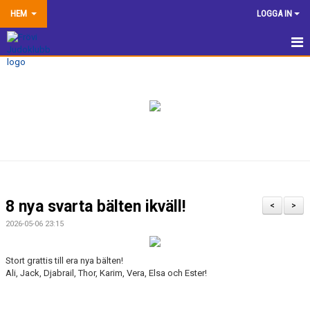
HEM
LOGGA IN
HEM
NYHETER
TRÄNINGSINFORMATION
TÄVLA
VÅRA EGNA ARRANGEMANG
8 nya svarta bälten ikväll!
<
>
DOKUMENTBANK
2026-05-06 23:15
KLUBBSHOP
Stort grattis till era nya bälten!
Ali, Jack, Djabrail, Thor, Karim, Vera, Elsa och Ester!
KONTAKTA OSS