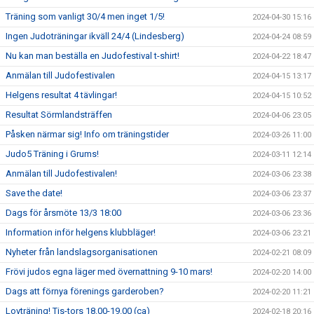
Träning som vanligt 30/4 men inget 1/5!
2024-04-30 15:16
Ingen Judoträningar ikväll 24/4 (Lindesberg)
2024-04-24 08:59
Nu kan man beställa en Judofestival t-shirt!
2024-04-22 18:47
Anmälan till Judofestivalen
2024-04-15 13:17
Helgens resultat 4 tävlingar!
2024-04-15 10:52
Resultat Sörmlandsträffen
2024-04-06 23:05
Påsken närmar sig! Info om träningstider
2024-03-26 11:00
Judo5 Träning i Grums!
2024-03-11 12:14
Anmälan till Judofestivalen!
2024-03-06 23:38
Save the date!
2024-03-06 23:37
Dags för årsmöte 13/3 18:00
2024-03-06 23:36
Information inför helgens klubbläger!
2024-03-06 23:21
Nyheter från landslagsorganisationen
2024-02-21 08:09
Frövi judos egna läger med övernattning 9-10 mars!
2024-02-20 14:00
Dags att förnya förenings garderoben?
2024-02-20 11:21
Lovträning! Tis-tors 18.00-19.00 (ca)
2024-02-18 20:16