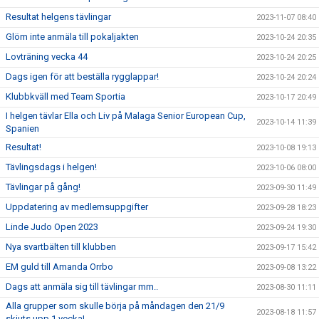
Resultat helgens tävlingar
2023-11-07 08:40
Glöm inte anmäla till pokaljakten
2023-10-24 20:35
Lovträning vecka 44
2023-10-24 20:25
Dags igen för att beställa rygglappar!
2023-10-24 20:24
Klubbkväll med Team Sportia
2023-10-17 20:49
I helgen tävlar Ella och Liv på Malaga Senior European Cup,
2023-10-14 11:39
Spanien
Resultat!
2023-10-08 19:13
Tävlingsdags i helgen!
2023-10-06 08:00
Tävlingar på gång!
2023-09-30 11:49
Uppdatering av medlemsuppgifter
2023-09-28 18:23
Linde Judo Open 2023
2023-09-24 19:30
Nya svartbälten till klubben
2023-09-17 15:42
EM guld till Amanda Orrbo
2023-09-08 13:22
Dags att anmäla sig till tävlingar mm..
2023-08-30 11:11
Alla grupper som skulle börja på måndagen den 21/9
2023-08-18 11:57
skjuts upp 1 vecka!