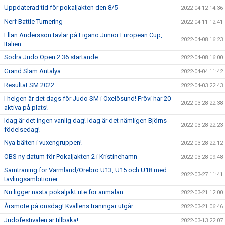
Uppdaterad tid för pokaljakten den 8/5
2022-04-12 14:36
Nerf Battle Turnering
2022-04-11 12:41
Ellan Andersson tävlar på Ligano Junior European Cup,
2022-04-08 16:23
Italien
Södra Judo Open 2 36 startande
2022-04-08 16:00
Grand Slam Antalya
2022-04-04 11:42
Resultat SM 2022
2022-04-03 22:43
I helgen är det dags för Judo SM i Oxelösund! Frövi har 20
2022-03-28 22:38
aktiva på plats!
Idag är det ingen vanlig dag! Idag är det nämligen Björns
2022-03-28 22:23
födelsedag!
Nya bälten i vuxengruppen!
2022-03-28 22:12
OBS ny datum för Pokaljakten 2 i Kristinehamn
2022-03-28 09:48
Samträning för Värmland/Örebro U13, U15 och U18 med
2022-03-27 11:41
tävlingsambitioner
Nu ligger nästa pokaljakt ute för anmälan
2022-03-21 12:00
Årsmöte på onsdag! Kvällens träningar utgår
2022-03-21 06:46
Judofestivalen är tillbaka!
2022-03-13 22:07