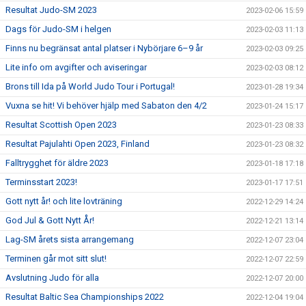
Resultat Judo-SM 2023
2023-02-06 15:59
Dags för Judo-SM i helgen
2023-02-03 11:13
Finns nu begränsat antal platser i Nybörjare 6–9 år
2023-02-03 09:25
Lite info om avgifter och aviseringar
2023-02-03 08:12
Brons till Ida på World Judo Tour i Portugal!
2023-01-28 19:34
Vuxna se hit! Vi behöver hjälp med Sabaton den 4/2
2023-01-24 15:17
Resultat Scottish Open 2023
2023-01-23 08:33
Resultat Pajulahti Open 2023, Finland
2023-01-23 08:32
Falltrygghet för äldre 2023
2023-01-18 17:18
Terminsstart 2023!
2023-01-17 17:51
Gott nytt år! och lite lovträning
2022-12-29 14:24
God Jul & Gott Nytt År!
2022-12-21 13:14
Lag-SM årets sista arrangemang
2022-12-07 23:04
Terminen går mot sitt slut!
2022-12-07 22:59
Avslutning Judo för alla
2022-12-07 20:00
Resultat Baltic Sea Championships 2022
2022-12-04 19:04