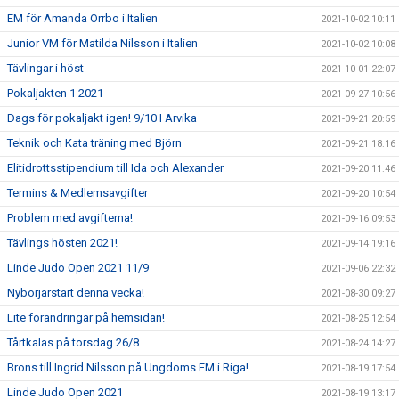
EM för Amanda Orrbo i Italien
2021-10-02 10:11
Junior VM för Matilda Nilsson i Italien
2021-10-02 10:08
Tävlingar i höst
2021-10-01 22:07
Pokaljakten 1 2021
2021-09-27 10:56
Dags för pokaljakt igen! 9/10 I Arvika
2021-09-21 20:59
Teknik och Kata träning med Björn
2021-09-21 18:16
Elitidrottsstipendium till Ida och Alexander
2021-09-20 11:46
Termins & Medlemsavgifter
2021-09-20 10:54
Problem med avgifterna!
2021-09-16 09:53
Tävlings hösten 2021!
2021-09-14 19:16
Linde Judo Open 2021 11/9
2021-09-06 22:32
Nybörjarstart denna vecka!
2021-08-30 09:27
Lite förändringar på hemsidan!
2021-08-25 12:54
Tårtkalas på torsdag 26/8
2021-08-24 14:27
Brons till Ingrid Nilsson på Ungdoms EM i Riga!
2021-08-19 17:54
Linde Judo Open 2021
2021-08-19 13:17