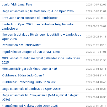
Junior VM i Lima, Peru
2025-10-07 12:09
Dags att anmäla sig till Gothenburg Judo Open 2025!
2025-10-07 11:04
Frövi Judo är nu anslutna till Fritidskortet!
2025-09-30 08:46
Linde Judo Open 2025 – en fantastisk helg för judo i
2025-09-29 09:07
Lindesberg
I helgen är det dags för vår egen judotävling – Linde Judo
2025-09-23 14:11
Open 2025
Information om Fritidskortet
2025-09-23 13:10
Ingrid Nilsson uttagen till Junior-VM i Lima
2025-09-16 11:01
OBS Fel datum i tidigare nyhet gällande Linde Judo Open
2025-09-08 21:53
2025
Höstens tävlingar och klubbresor är här!
2025-09-04 12:11
Klubbresa: Södra Judo Open 4
2025-09-04 11:47
Klubbresa: Gothenburg Judo Open 2025
2025-09-04 10:46
Dags att anmäla till Linde Judo Open 2025!
2025-09-04 10:38
Dags att anmäla till Pokaljakten 3 (6-14 år, minst halvgult
2025-09-04 10:30
bälte)
Framgångar på Krakow Judo Open 2025
2025-09-01 08:17