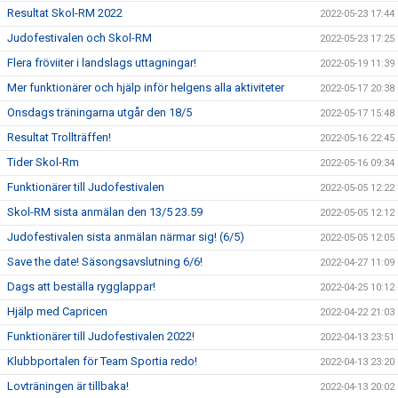
Resultat Skol-RM 2022
2022-05-23 17:44
Judofestivalen och Skol-RM
2022-05-23 17:25
Flera fröviiter i landslags uttagningar!
2022-05-19 11:39
Mer funktionärer och hjälp inför helgens alla aktiviteter
2022-05-17 20:38
Onsdags träningarna utgår den 18/5
2022-05-17 15:48
Resultat Trollträffen!
2022-05-16 22:45
Tider Skol-Rm
2022-05-16 09:34
Funktionärer till Judofestivalen
2022-05-05 12:22
Skol-RM sista anmälan den 13/5 23.59
2022-05-05 12:12
Judofestivalen sista anmälan närmar sig! (6/5)
2022-05-05 12:05
Save the date! Säsongsavslutning 6/6!
2022-04-27 11:09
Dags att beställa rygglappar!
2022-04-25 10:12
Hjälp med Capricen
2022-04-22 21:03
Funktionärer till Judofestivalen 2022!
2022-04-13 23:51
Klubbportalen för Team Sportia redo!
2022-04-13 23:20
Lovträningen är tillbaka!
2022-04-13 20:02