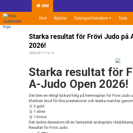
HEM
Hem
Nyheter
Träningsinformation
Tävla
Starka resultat för Frövi Judo på
2026!
2026-05-17 16:13
Starka resultat för 
A-Judo Open 2026!
Det blev en riktigt lyckad helg på hemmaplan för
Frövi Judo
u
Klubben stod för fina prestationer och starka matcher genom 
🥇 3 guld
🥈 1 silver
🥉 1 brons
Det räckte dessutom till en fantastisk andraplats i klubbkam
Resultat för Frövi Judo: