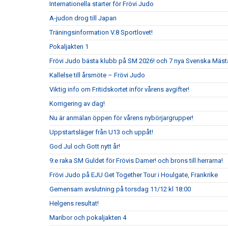
Internationella starter för Frövi Judo
A-judon drog till Japan
Träningsinformation V.8 Sportlovet!
Pokaljakten 1
Frövi Judo bästa klubb på SM 2026! och 7 nya Svenska Mäst
Kallelse till årsmöte – Frövi Judo
Viktig info om Fritidskortet inför vårens avgifter!
Korrigering av dag!
Nu är anmälan öppen för vårens nybörjargrupper!
Uppstartsläger från U13 och uppåt!
God Jul och Gott nytt år!
9:e raka SM Guldet för Frövis Damer! och brons till herrarna!
Frövi Judo på EJU Get Together Tour i Houlgate, Frankrike
Gemensam avslutning på torsdag 11/12 kl 18:00
Helgens resultat!
Maribor och pokaljakten 4