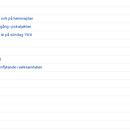
opa och på hemmaplan
mgång i pokaljakten
m är på söndag 19/4
)
inflytande i verksamheten