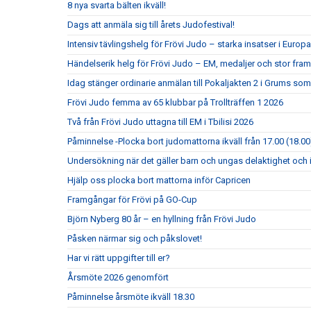
8 nya svarta bälten ikväll!
Dags att anmäla sig till årets Judofestival!
Intensiv tävlingshelg för Frövi Judo – starka insatser i Eur
Händelserik helg för Frövi Judo – EM, medaljer och stor fra
Idag stänger ordinarie anmälan till Pokaljakten 2 i Grums so
Frövi Judo femma av 65 klubbar på Trollträffen 1 2026
Två från Frövi Judo uttagna till EM i Tbilisi 2026
Påminnelse -Plocka bort judomattorna ikväll från 17.00 (18.00
Undersökning när det gäller barn och ungas delaktighet och 
Hjälp oss plocka bort mattorna inför Capricen
Framgångar för Frövi på GO-Cup
Björn Nyberg 80 år – en hyllning från Frövi Judo
Påsken närmar sig och påkslovet!
Har vi rätt uppgifter till er?
Årsmöte 2026 genomfört
Påminnelse årsmöte ikväll 18.30