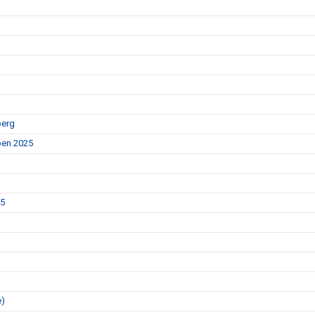
berg
Open 2025
25
e)