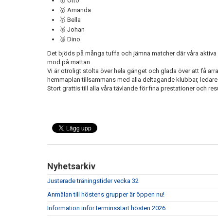
🥇 Otto
🥇 Amanda
🥇 Bella
🥈 Johan
🥉 Dino
Det bjöds på många tuffa och jämna matcher där våra aktiva
mod på mattan.
Vi är otroligt stolta över hela gänget och glada över att få ar
hemmaplan tillsammans med alla deltagande klubbar, ledare 
Stort grattis till alla våra tävlande för fina prestationer och res
Nyhetsarkiv
Justerade träningstider vecka 32
Anmälan till höstens grupper är öppen nu!
Information inför terminsstart hösten 2026