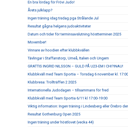
En bra lördag för Frövi Judo!
Årets julklapp?
Ingen träning idag tisdag pga Strålande Jul
Resultat gågna helgens judoaktiviteter
Datum och tider för terminsavslutning höstterminen 2025
Movember!
Vinnare av hoodien efter klubbkvällen
Tävlingar i Staffanstorp, Umeå, Italien och Ungern
GRATTIS INGRID NILSSON – GULD PÅ U23-EM I CHI?INAU!
Klubbkväll med Team Sportia – Torsdag 6 november kl. 17:0
Klubbresa: Trollträffen 2 2025
Internationella Judodagen – tillsammans för fred
Klubbkväll med Team Sportia 6/11 kl 17:00-19:00
Viktig information: Ingen träning i Lindesberg eller Örebro d
Resultat Gothenburg Open 2025
Ingen träning under höstlovet (vecka 44)