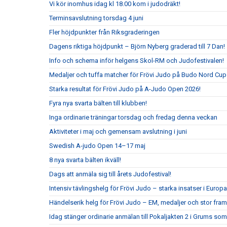
Vi kör inomhus idag kl 18.00 kom i judodräkt!
Terminsavslutning torsdag 4 juni
Fler höjdpunkter från Riksgraderingen
Dagens riktiga höjdpunkt – Björn Nyberg graderad till 7 Dan!
Info och schema inför helgens Skol-RM och Judofestivalen!
Medaljer och tuffa matcher för Frövi Judo på Budo Nord Cu
Starka resultat för Frövi Judo på A-Judo Open 2026!
Fyra nya svarta bälten till klubben!
Inga ordinarie träningar torsdag och fredag denna veckan
Aktiviteter i maj och gemensam avslutning i juni
Swedish A-judo Open 14–17 maj
8 nya svarta bälten ikväll!
Dags att anmäla sig till årets Judofestival!
Intensiv tävlingshelg för Frövi Judo – starka insatser i Eur
Händelserik helg för Frövi Judo – EM, medaljer och stor fra
Idag stänger ordinarie anmälan till Pokaljakten 2 i Grums so