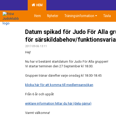
HEM
Hem
Nyheter
Träningsinformation
Tävla
Datum spikad för Judo För Alla g
för särskildabehov/funktionsvaria
2017-09-06 13:11
Hej!
Nu har vi bestämt startdatum för Judo För Alla gruppen!
Vi startar terminen den 27 September kl 18.00.
Gruppen tränar därefter varje onsdag kl 18.00-18.45
klicka här för att komma till medlemsansökan
Från 6 år och uppåt
enklare information hittar du här (dela gärna)
Varmt välkomna!