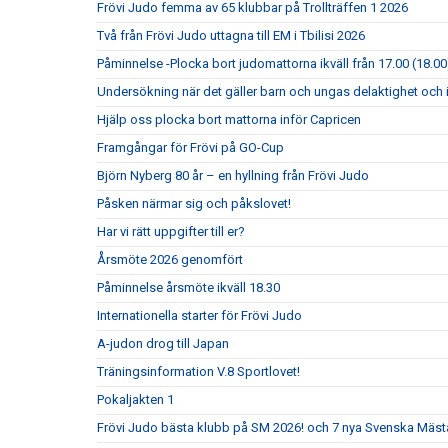
Frövi Judo femma av 65 klubbar på Trollträffen 1 2026
Två från Frövi Judo uttagna till EM i Tbilisi 2026
Påminnelse -Plocka bort judomattorna ikväll från 17.00 (18.00
Undersökning när det gäller barn och ungas delaktighet och 
Hjälp oss plocka bort mattorna inför Capricen
Framgångar för Frövi på GO-Cup
Björn Nyberg 80 år – en hyllning från Frövi Judo
Påsken närmar sig och påkslovet!
Har vi rätt uppgifter till er?
Årsmöte 2026 genomfört
Påminnelse årsmöte ikväll 18.30
Internationella starter för Frövi Judo
A-judon drog till Japan
Träningsinformation V.8 Sportlovet!
Pokaljakten 1
Frövi Judo bästa klubb på SM 2026! och 7 nya Svenska Mäst