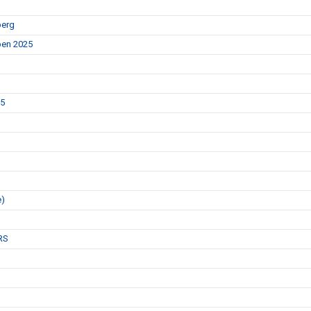
berg
Open 2025
25
e)
RS