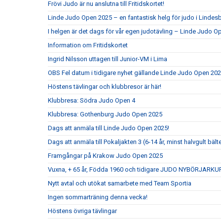
Frövi Judo är nu anslutna till Fritidskortet!
Linde Judo Open 2025 – en fantastisk helg för judo i Lindes
I helgen är det dags för vår egen judotävling – Linde Judo 
Information om Fritidskortet
Ingrid Nilsson uttagen till Junior-VM i Lima
OBS Fel datum i tidigare nyhet gällande Linde Judo Open 20
Höstens tävlingar och klubbresor är här!
Klubbresa: Södra Judo Open 4
Klubbresa: Gothenburg Judo Open 2025
Dags att anmäla till Linde Judo Open 2025!
Dags att anmäla till Pokaljakten 3 (6-14 år, minst halvgult bält
Framgångar på Krakow Judo Open 2025
Vuxna, + 65 år, Födda 1960 och tidigare JUDO NYBÖRJARKU
Nytt avtal och utökat samarbete med Team Sportia
Ingen sommarträning denna vecka!
Höstens övriga tävlingar