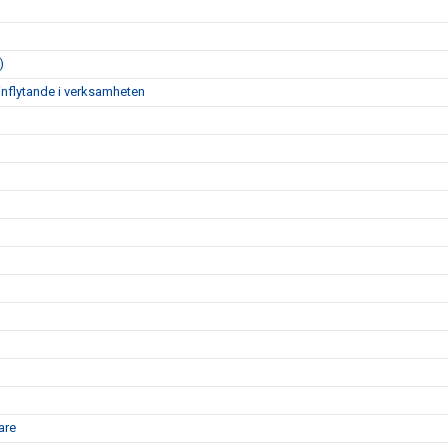
)
inflytande i verksamheten
are