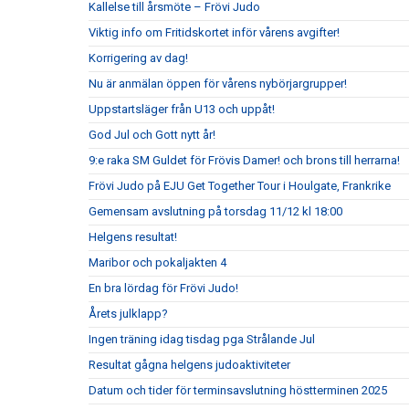
Kallelse till årsmöte – Frövi Judo
Viktig info om Fritidskortet inför vårens avgifter!
Korrigering av dag!
Nu är anmälan öppen för vårens nybörjargrupper!
Uppstartsläger från U13 och uppåt!
God Jul och Gott nytt år!
9:e raka SM Guldet för Frövis Damer! och brons till herrarna!
Frövi Judo på EJU Get Together Tour i Houlgate, Frankrike
Gemensam avslutning på torsdag 11/12 kl 18:00
Helgens resultat!
Maribor och pokaljakten 4
En bra lördag för Frövi Judo!
Årets julklapp?
Ingen träning idag tisdag pga Strålande Jul
Resultat gågna helgens judoaktiviteter
Datum och tider för terminsavslutning höstterminen 2025