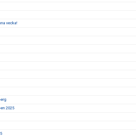
enna vecka!
berg
Open 2025
25