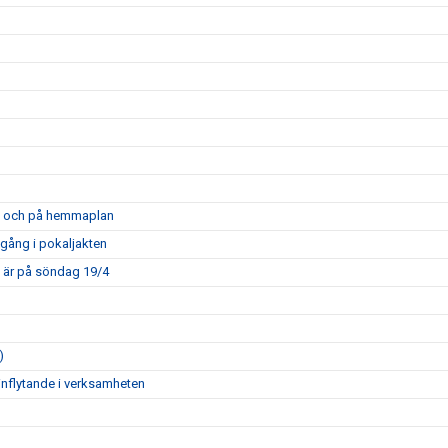
opa och på hemmaplan
mgång i pokaljakten
m är på söndag 19/4
)
inflytande i verksamheten