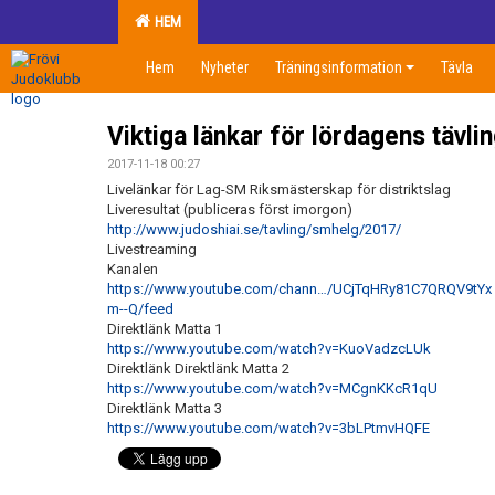
HEM
Hem
Nyheter
Träningsinformation
Tävla
Viktiga länkar för lördagens tävlin
2017-11-18 00:27
Livelänkar för Lag-SM Riksmästerskap för distriktslag
Liveresultat (publiceras först imorgon)
http://www.judoshiai.se/tavling/smhelg/2017/
Livestreaming
Kanalen
https://www.youtube.com/chann…/UCjTqHRy81C7QRQV9tYx
m--Q/feed
Direktlänk Matta 1
https://www.youtube.com/watch?v=KuoVadzcLUk
Direktlänk Direktlänk Matta 2
https://www.youtube.com/watch?v=MCgnKKcR1qU
Direktlänk Matta 3
https://www.youtube.com/watch?v=3bLPtmvHQFE