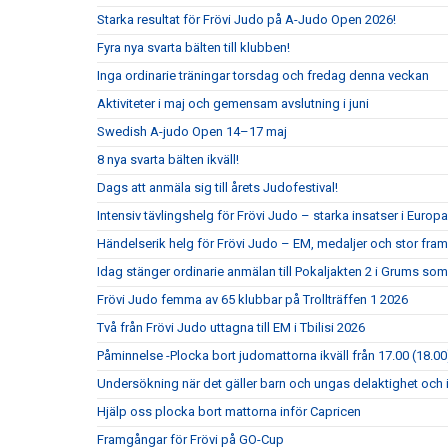
Starka resultat för Frövi Judo på A-Judo Open 2026!
Fyra nya svarta bälten till klubben!
Inga ordinarie träningar torsdag och fredag denna veckan
Aktiviteter i maj och gemensam avslutning i juni
Swedish A-judo Open 14–17 maj
8 nya svarta bälten ikväll!
Dags att anmäla sig till årets Judofestival!
Intensiv tävlingshelg för Frövi Judo – starka insatser i Eur
Händelserik helg för Frövi Judo – EM, medaljer och stor fra
Idag stänger ordinarie anmälan till Pokaljakten 2 i Grums so
Frövi Judo femma av 65 klubbar på Trollträffen 1 2026
Två från Frövi Judo uttagna till EM i Tbilisi 2026
Påminnelse -Plocka bort judomattorna ikväll från 17.00 (18.00
Undersökning när det gäller barn och ungas delaktighet och 
Hjälp oss plocka bort mattorna inför Capricen
Framgångar för Frövi på GO-Cup