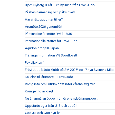
Björn Nyberg 80 år – en hyllning från Frövi Judo
Påsken närmar sig och påkslovet!
Har vi rätt uppgifter till er?
Årsmöte 2026 genomfört
Påminnelse årsmöte ikväll 18.30
Internationella starter för Frövi Judo
A-judon drog till Japan
Träningsinformation V.8 Sportlovet!
Pokaljakten 1
Frövi Judo bästa klubb på SM 2026! och 7 nya Svenska Mäst
Kallelse till årsmöte – Frövi Judo
Viktig info om Fritidskortet inför vårens avgifter!
Korrigering av dag!
Nu är anmälan öppen för vårens nybörjargrupper!
Uppstartsläger från U13 och uppåt!
God Jul och Gott nytt år!