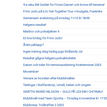
9:e raka SM Guldet för Frövis Damer! och brons till herrarna!
Frövi Judo på EJU Get Together Tour i Houlgate, Frankrike
Gemensam avslutning på torsdag 11/12 kl 18:00
Helgens resultat!
Maribor och pokaljakten 4
En bra lördag för Frövi Judo!
Årets julklapp?
Ingen träning idag tisdag pga Strålande Jul
Resultat gågna helgens judoaktiviteter
Datum och tider för terminsavslutning höstterminen 2025
Movember!
Vinnare av hoodien efter klubbkvällen
Tävlingar i Staffanstorp, Umeå, Italien och Ungern
GRATTIS INGRID NILSSON – GULD PÅ U23-EM I CHI?INAU!
Klubbkväll med Team Sportia – Torsdag 6 november kl. 17:0
Klubbresa: Trollträffen 2 2025