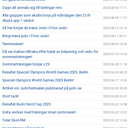
Dags att anmäla sig till tävlingar mm..
2023-08-30 11:11
Alla grupper som skulle börja på måndagen den 21/9
2023-08-18 11:57
skjuts upp 1 vecka!
Så här börjar du träna Judo i Frövi Judo:
2023-08-15 23:10
Börja träna judo i Frövi Judo!
2023-08-11 00:11
Terminsstart!
2023-08-09 10:30
Då var mattan tillbaka efter bytet av belysning och redo för
2023-07-16 14:54
sommarträningen!
Sommarträningen börjar v.29
2023-06-28 11:18
Resultat Special Olympics World Games 2023, Berlin
2023-06-25 08:23
Special Olympics World Games 2023 Berlin!
2023-06-11 13:56
Artikel om Judofestivalen publicerad på judo.se
2023-05-30 20:00
Stort tack!
2023-05-28 22:41
Resultat Budo Nord Cup 2023
2023-05-22 13:38
Sista veckan med träningar innan sommaren!
2023-05-22 13:02
Tider Skol-RM
2023-05-22 12:06