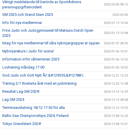
Viktigt meddelande till berörda av SportAdmins
2025-02-06 08:12
personuppgiftsincident.
SM 2025 och Grand Slam 2025
2025-02-04
Info för nya medlemmar
2025-01-13 14:56
Frövi Judo och Judogymnasiet till Matsuru Dutch Open
2025-01-13 10:48
2025
Intag för nya medlemmar till våra nybörjargrupper är öppen
2025-01-07 08:35
Nybörjarekurs i Judo för vuxna!
2025-01-06 16:01
Information inför vårterminen 2025
2025-01-06 14:52
Lovträning måndag 17.00
2025-01-05 18:02
God Judo och Gott Nytt År! &#129355;&#127881;
2024-12-21 15:23
Träning 2/1 Rivstarta året med en judoträning
2024-12-20 15:38
Resultat Lag-SM 2024!
2024-12-14 16:59
Lag-SM 2024
2024-12-14 08:58
Terminsavslutning 18/12 17.30 för alla
2024-12-10 10:53
Baltic Sea Championships 2024, Finland
2024-12-08 16:20
Tokyo Grandslam 2024!
2024-12-08 16:01