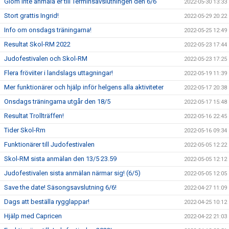
Glöm inte anmäla er till Terminsavslutningen den 6/6
2022-05-30 13:33
Stort grattis Ingrid!
2022-05-29 20:22
Info om onsdags träningarna!
2022-05-25 12:49
Resultat Skol-RM 2022
2022-05-23 17:44
Judofestivalen och Skol-RM
2022-05-23 17:25
Flera fröviiter i landslags uttagningar!
2022-05-19 11:39
Mer funktionärer och hjälp inför helgens alla aktiviteter
2022-05-17 20:38
Onsdags träningarna utgår den 18/5
2022-05-17 15:48
Resultat Trollträffen!
2022-05-16 22:45
Tider Skol-Rm
2022-05-16 09:34
Funktionärer till Judofestivalen
2022-05-05 12:22
Skol-RM sista anmälan den 13/5 23.59
2022-05-05 12:12
Judofestivalen sista anmälan närmar sig! (6/5)
2022-05-05 12:05
Save the date! Säsongsavslutning 6/6!
2022-04-27 11:09
Dags att beställa rygglappar!
2022-04-25 10:12
Hjälp med Capricen
2022-04-22 21:03