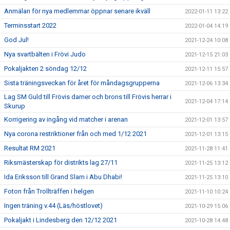
Anmälan för nya medlemmar öppnar senare ikväll
2022-01-11 13:22
Terminsstart 2022
2022-01-04 14:19
God Jul!
2021-12-24 10:08
Nya svartbälten i Frövi Judo
2021-12-15 21:03
Pokaljakten 2 söndag 12/12
2021-12-11 15:57
Sista träningsveckan för året för måndagsgrupperna
2021-12-06 13:34
Lag SM Guld till Frövis damer och brons till Frövis herrar i
2021-12-04 17:14
Skurup
Korrigering av ingång vid matcher i arenan
2021-12-01 13:57
Nya corona restriktioner från och med 1/12 2021
2021-12-01 13:15
Resultat RM 2021
2021-11-28 11:41
Riksmästerskap för distrikts lag 27/11
2021-11-25 13:12
Ida Eriksson till Grand Slam i Abu Dhabi!
2021-11-25 13:10
Foton från Trollträffen i helgen
2021-11-10 10:24
Ingen träning v.44 (Läs/höstlovet)
2021-10-29 15:06
Pokaljakt i Lindesberg den 12/12 2021
2021-10-28 14:48