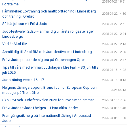
2025-04-27 18:31
Första maj
Påminnelse: Lovträning och mattborttagning i Lindesberg –
2025-04-22 14:50
och träning i Örebro
Så här jobbar vi i Frövi Judo
2025-04-22 12:31
Judofestivalen 2025 – anmäl dig till årets roligaste läger i
2025-04-22 12:24
Lindesbergs
Vad är Skol-RM
2025-04-22 12:13
Anmäl dig till Skol-RM och Judofestivalen i Lindesberg
2025-04-22 12:06
Frövi Judo placerade sig bra på Copenhagen Open
2025-04-21 12:47
Tips till våra medlemmar: Judoläger i Idre Fjäll – 30 juni till 3
2025-04-15 14:02
juli 2025
Judoträning vecka 16–17
2025-04-15 10:13
Helgens tävlingsrapport: Brons i Junior European Cup och
2025-04-13
medaljer på Trollträffen
Skol RM och Judofestivalen 2025 för Frövis medlemmar
2025-04-10 17:36
Frövi Judo tävlade i helgen – i fyra olika länder
2025-04-08 11:48
Framgångsrik helg på internationell tävling i Anpassad
2025-04-08 11:00
Judo