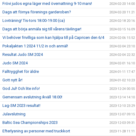
Frövi judos egna läger med övernattning 9-10 mars!
2024-02-20 14:00
Dags att förnya förenings garderoben?
2024-02-20 11:21
Lovträning! Tis-tors 18.00-19.00 (ca)
2024-02-18 20:16
Dags att börja anmäla sig till vårens tävlingar!
2024-02-15 16:09
Vi behöver frivilliga som kan hjälpa till på Capricen den 6/4
2024-02-06 15:52
Pokaljakten 1 2024 11/2 in och anmäl!
2024-02-04 23:10
Resultat Judo SM 2024
2024-02-04 22:32
Judo SM 2024
2024-02-01 16:10
Falltrygghet för äldre
2024-01-11 17:47
Gott nytt år!
2024-01-02 10:23
God Jul! Och lite info!
2023-12-24 00:55
Gemensam avslutning ikväll 18.00!
2023-12-14 14:10
Lag-SM 2023 resultat!
2023-12-10 23:29
Julavslutning
2023-12-07 09:15
Baltic Sea Championships 2023
2023-12-03 09:31
Efterlysning av personer med truckkort
2023-11-28 11:11