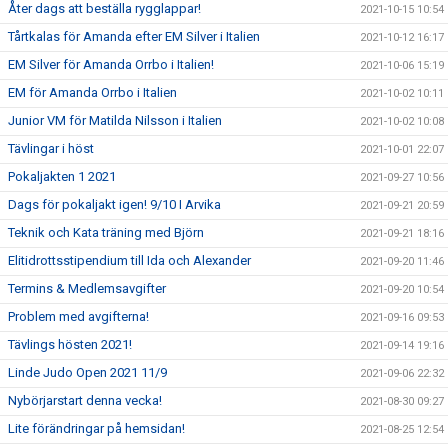
Åter dags att beställa rygglappar!
2021-10-15 10:54
Tårtkalas för Amanda efter EM Silver i Italien
2021-10-12 16:17
EM Silver för Amanda Orrbo i Italien!
2021-10-06 15:19
EM för Amanda Orrbo i Italien
2021-10-02 10:11
Junior VM för Matilda Nilsson i Italien
2021-10-02 10:08
Tävlingar i höst
2021-10-01 22:07
Pokaljakten 1 2021
2021-09-27 10:56
Dags för pokaljakt igen! 9/10 I Arvika
2021-09-21 20:59
Teknik och Kata träning med Björn
2021-09-21 18:16
Elitidrottsstipendium till Ida och Alexander
2021-09-20 11:46
Termins & Medlemsavgifter
2021-09-20 10:54
Problem med avgifterna!
2021-09-16 09:53
Tävlings hösten 2021!
2021-09-14 19:16
Linde Judo Open 2021 11/9
2021-09-06 22:32
Nybörjarstart denna vecka!
2021-08-30 09:27
Lite förändringar på hemsidan!
2021-08-25 12:54