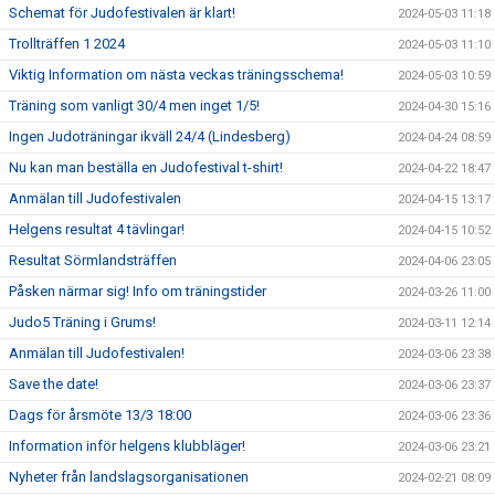
Schemat för Judofestivalen är klart!
2024-05-03 11:18
Trollträffen 1 2024
2024-05-03 11:10
Viktig Information om nästa veckas träningsschema!
2024-05-03 10:59
Träning som vanligt 30/4 men inget 1/5!
2024-04-30 15:16
Ingen Judoträningar ikväll 24/4 (Lindesberg)
2024-04-24 08:59
Nu kan man beställa en Judofestival t-shirt!
2024-04-22 18:47
Anmälan till Judofestivalen
2024-04-15 13:17
Helgens resultat 4 tävlingar!
2024-04-15 10:52
Resultat Sörmlandsträffen
2024-04-06 23:05
Påsken närmar sig! Info om träningstider
2024-03-26 11:00
Judo5 Träning i Grums!
2024-03-11 12:14
Anmälan till Judofestivalen!
2024-03-06 23:38
Save the date!
2024-03-06 23:37
Dags för årsmöte 13/3 18:00
2024-03-06 23:36
Information inför helgens klubbläger!
2024-03-06 23:21
Nyheter från landslagsorganisationen
2024-02-21 08:09