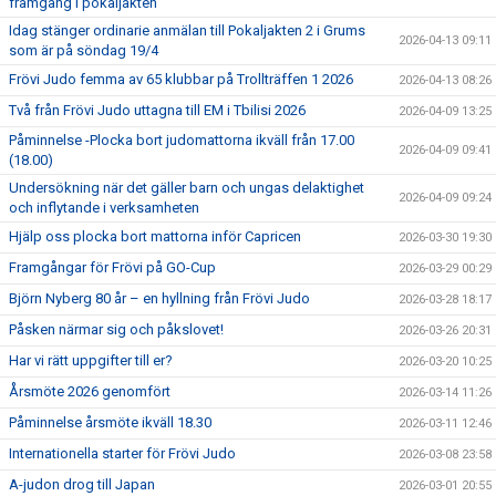
framgång i pokaljakten
Idag stänger ordinarie anmälan till Pokaljakten 2 i Grums
2026-04-13 09:11
som är på söndag 19/4
Frövi Judo femma av 65 klubbar på Trollträffen 1 2026
2026-04-13 08:26
Två från Frövi Judo uttagna till EM i Tbilisi 2026
2026-04-09 13:25
Påminnelse -Plocka bort judomattorna ikväll från 17.00
2026-04-09 09:41
(18.00)
Undersökning när det gäller barn och ungas delaktighet
2026-04-09 09:24
och inflytande i verksamheten
Hjälp oss plocka bort mattorna inför Capricen
2026-03-30 19:30
Framgångar för Frövi på GO-Cup
2026-03-29 00:29
Björn Nyberg 80 år – en hyllning från Frövi Judo
2026-03-28 18:17
Påsken närmar sig och påkslovet!
2026-03-26 20:31
Har vi rätt uppgifter till er?
2026-03-20 10:25
Årsmöte 2026 genomfört
2026-03-14 11:26
Påminnelse årsmöte ikväll 18.30
2026-03-11 12:46
Internationella starter för Frövi Judo
2026-03-08 23:58
A-judon drog till Japan
2026-03-01 20:55