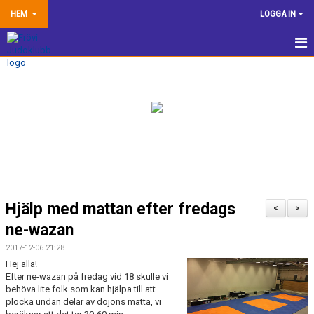
HEM
LOGGA IN
HEM
NYHETER
TRÄNINGSINFORMATION
TÄVLA
VÅRA EGNA ARRANGEMANG
Hjälp med mattan efter fredags
<
>
DOKUMENTBANK
ne-wazan
2017-12-06 21:28
KLUBBSHOP
Hej alla!
Efter ne-wazan på fredag vid 18 skulle vi
KONTAKTA OSS
behöva lite folk som kan hjälpa till att
plocka undan delar av dojons matta, vi