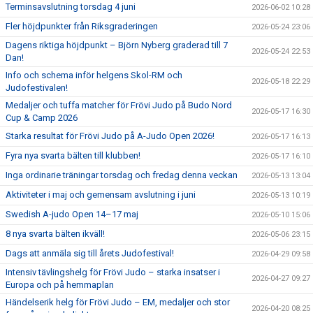
Terminsavslutning torsdag 4 juni
2026-06-02 10:28
Fler höjdpunkter från Riksgraderingen
2026-05-24 23:06
Dagens riktiga höjdpunkt – Björn Nyberg graderad till 7
2026-05-24 22:53
Dan!
Info och schema inför helgens Skol-RM och
2026-05-18 22:29
Judofestivalen!
Medaljer och tuffa matcher för Frövi Judo på Budo Nord
2026-05-17 16:30
Cup & Camp 2026
Starka resultat för Frövi Judo på A-Judo Open 2026!
2026-05-17 16:13
Fyra nya svarta bälten till klubben!
2026-05-17 16:10
Inga ordinarie träningar torsdag och fredag denna veckan
2026-05-13 13:04
Aktiviteter i maj och gemensam avslutning i juni
2026-05-13 10:19
Swedish A-judo Open 14–17 maj
2026-05-10 15:06
8 nya svarta bälten ikväll!
2026-05-06 23:15
Dags att anmäla sig till årets Judofestival!
2026-04-29 09:58
Intensiv tävlingshelg för Frövi Judo – starka insatser i
2026-04-27 09:27
Europa och på hemmaplan
Händelserik helg för Frövi Judo – EM, medaljer och stor
2026-04-20 08:25