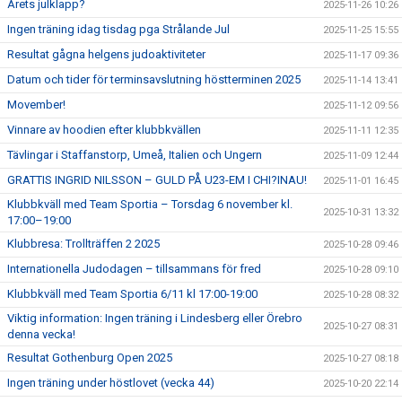
Årets julklapp?
2025-11-26 10:26
Ingen träning idag tisdag pga Strålande Jul
2025-11-25 15:55
Resultat gågna helgens judoaktiviteter
2025-11-17 09:36
Datum och tider för terminsavslutning höstterminen 2025
2025-11-14 13:41
Movember!
2025-11-12 09:56
Vinnare av hoodien efter klubbkvällen
2025-11-11 12:35
Tävlingar i Staffanstorp, Umeå, Italien och Ungern
2025-11-09 12:44
GRATTIS INGRID NILSSON – GULD PÅ U23-EM I CHI?INAU!
2025-11-01 16:45
Klubbkväll med Team Sportia – Torsdag 6 november kl.
2025-10-31 13:32
17:00–19:00
Klubbresa: Trollträffen 2 2025
2025-10-28 09:46
Internationella Judodagen – tillsammans för fred
2025-10-28 09:10
Klubbkväll med Team Sportia 6/11 kl 17:00-19:00
2025-10-28 08:32
Viktig information: Ingen träning i Lindesberg eller Örebro
2025-10-27 08:31
denna vecka!
Resultat Gothenburg Open 2025
2025-10-27 08:18
Ingen träning under höstlovet (vecka 44)
2025-10-20 22:14