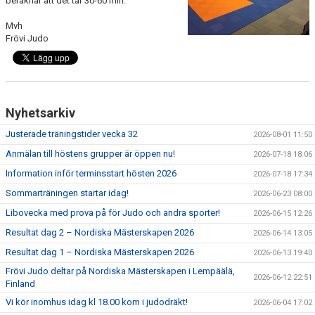
beräknar att det tar 30-60 min.
WALL OF FAME
Mvh
Frövi Judo
Nyhetsarkiv
Justerade träningstider vecka 32
2026-08-01 11:50
Anmälan till höstens grupper är öppen nu!
2026-07-18 18:06
Information inför terminsstart hösten 2026
2026-07-18 17:34
Sommarträningen startar idag!
2026-06-23 08:00
Libovecka med prova på för Judo och andra sporter!
2026-06-15 12:26
Resultat dag 2 – Nordiska Mästerskapen 2026
2026-06-14 13:05
Resultat dag 1 – Nordiska Mästerskapen 2026
2026-06-13 19:40
Frövi Judo deltar på Nordiska Mästerskapen i Lempäälä,
2026-06-12 22:51
Finland
Vi kör inomhus idag kl 18.00 kom i judodräkt!
2026-06-04 17:02