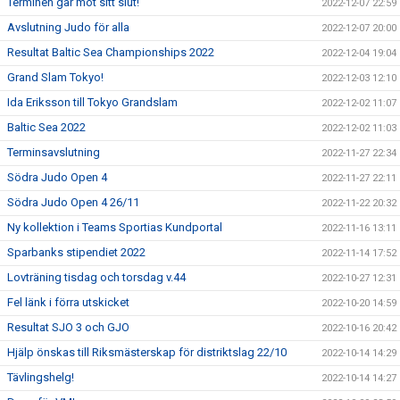
Terminen går mot sitt slut!
2022-12-07 22:59
Avslutning Judo för alla
2022-12-07 20:00
Resultat Baltic Sea Championships 2022
2022-12-04 19:04
Grand Slam Tokyo!
2022-12-03 12:10
Ida Eriksson till Tokyo Grandslam
2022-12-02 11:07
Baltic Sea 2022
2022-12-02 11:03
Terminsavslutning
2022-11-27 22:34
Södra Judo Open 4
2022-11-27 22:11
Södra Judo Open 4 26/11
2022-11-22 20:32
Ny kollektion i Teams Sportias Kundportal
2022-11-16 13:11
Sparbanks stipendiet 2022
2022-11-14 17:52
Lovträning tisdag och torsdag v.44
2022-10-27 12:31
Fel länk i förra utskicket
2022-10-20 14:59
Resultat SJO 3 och GJO
2022-10-16 20:42
Hjälp önskas till Riksmästerskap för distriktslag 22/10
2022-10-14 14:29
Tävlingshelg!
2022-10-14 14:27