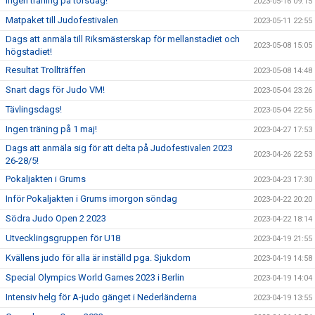
Ingen träning på torsdag!
2023-05-16 09:15
Matpaket till Judofestivalen
2023-05-11 22:55
Dags att anmäla till Riksmästerskap för mellanstadiet och
2023-05-08 15:05
högstadiet!
Resultat Trollträffen
2023-05-08 14:48
Snart dags för Judo VM!
2023-05-04 23:26
Tävlingsdags!
2023-05-04 22:56
Ingen träning på 1 maj!
2023-04-27 17:53
Dags att anmäla sig för att delta på Judofestivalen 2023
2023-04-26 22:53
26-28/5!
Pokaljakten i Grums
2023-04-23 17:30
Inför Pokaljakten i Grums imorgon söndag
2023-04-22 20:20
Södra Judo Open 2 2023
2023-04-22 18:14
Utvecklingsgruppen för U18
2023-04-19 21:55
Kvällens judo för alla är inställd pga. Sjukdom
2023-04-19 14:58
Special Olympics World Games 2023 i Berlin
2023-04-19 14:04
Intensiv helg för A-judo gänget i Nederländerna
2023-04-19 13:55