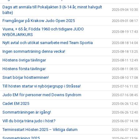
Dags att anmäla till Pokaljakten 3 (6-14 år, minst halvgult
2025-09-04 10:30
bälte)
Framgångar på Krakow Judo Open 2025
2025-09-01 08:17
Vuxna, + 65 år, Födda 1960 och tidigare JUDO
2025-08-19 17:43
NYBÖRJARKURS
Nytt avtal och utökat samarbete med Team Sportia
2025-08-18 14:04
Ingen sommarträning denna vecka!
2025-08-18 13:25
Höstens övriga tävlingar
2025-08-11 12:49
Höstens första tävlingar
2025-08-11 08:55
Snart börjar höstterminen!
2025-08-10 17:08
Till hösten startar vi nybörjargrupp i Stråssa!
2025-07-16 11:02
Judo EM för personer med Downs Syndrom
2025-07-16 08:45
Cadet EM 2025
2025-06-26 12:42
Sommarträningen är igång!
2025-06-26 12:40
Vill du börja träna judo i höst?
2025-06-07 14:18
Terminsstart Hösten 2025 – Viktiga datum
2025-06-07 14:06
Sommarträning 2025
2025-06-07 13:56