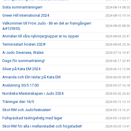
Sista sommarträningen!
2024-08-14 08:03
Green Hill International 2024
2024-08-10 19:14
Välkommen till Frövi Judo - Bli en del av framgången!
2024-08-05 08:00
&#129355;
Anmälan till våra nybörjargrupper är nu öppen
2024-08-04 23:47
Terminsstart hösten 2024!
2024-08-04 23:26
A-Judo Swansea, Wales
2024-07-16 10:47
Dags för sommarträning!
2024-06-17 22:49
Silver på Kata EM 2024
2024-06-12 12:04
Amanda och Elin tävlar på Kata EM
2024-06-09 20:49
Avslutning 30/5 17.00
2024-05-27 16:18
Nordiska Mästerskapen i Judo 2024
2024-05-26 23:42
Träningar den 16/5
2024-05-15 12:19
Skol-RM och Judofestivalen!
2024-05-13 16:21
Fullspäckad tävlingshelg med läger
2024-05-12 00:07
Skol-RM för alla i mellanstadiet och högstadiet!
2024-05-03 13:41