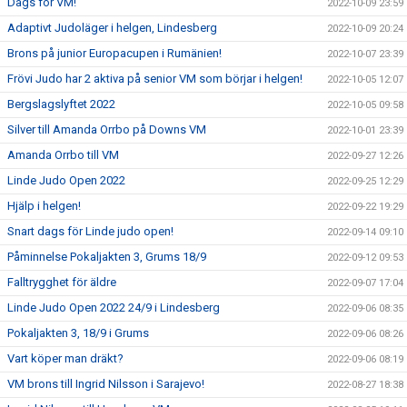
Dags för VM!
2022-10-09 23:59
Adaptivt Judoläger i helgen, Lindesberg
2022-10-09 20:24
Brons på junior Europacupen i Rumänien!
2022-10-07 23:39
Frövi Judo har 2 aktiva på senior VM som börjar i helgen!
2022-10-05 12:07
Bergslagslyftet 2022
2022-10-05 09:58
Silver till Amanda Orrbo på Downs VM
2022-10-01 23:39
Amanda Orrbo till VM
2022-09-27 12:26
Linde Judo Open 2022
2022-09-25 12:29
Hjälp i helgen!
2022-09-22 19:29
Snart dags för Linde judo open!
2022-09-14 09:10
Påminnelse Pokaljakten 3, Grums 18/9
2022-09-12 09:53
Falltrygghet för äldre
2022-09-07 17:04
Linde Judo Open 2022 24/9 i Lindesberg
2022-09-06 08:35
Pokaljakten 3, 18/9 i Grums
2022-09-06 08:26
Vart köper man dräkt?
2022-09-06 08:19
VM brons till Ingrid Nilsson i Sarajevo!
2022-08-27 18:38