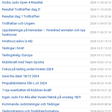
Södra Judo Open 4-Resultat
2024-11-30 23:10
Resultat Trollträffen dag 2!
2024-11-10 23:00
Resultat dag 1 Trollträffen
2024-11-09 23:36
Trollhättan och Ungern
2024-11-09 07:53
Uppdateringar på hemsidan – förenklad anmälan och nya
2024-11-06 21:14
funktioner
Höstlov/Läslov (v.44)
2024-10-27 19:13
Tävlingar i höst!
2024-10-21 10:23
Tävlingshelg i Europa
2024-10-12 10:42
Klubbkväll med Team Sportia
2024-10-02 13:16
Fokus på tävling under hösten 2024
2024-10-02 12:16
Save the date! 18/12 2024
2024-10-02 12:14
Prispallsbilderna från LJO 2024
2024-09-23 14:50
7 nya svartbälten till klubben ikväll!
2024-09-18 21:22
Ingen Judo För Alla eller Vuxen/Teknik på onsdag 18/9
2024-09-16 22:51
Kommande Judoträningar och Tävlingar
2024-09-09 08:34
Tävlingsträning och föräldrainformation
2024-09-03 22:57