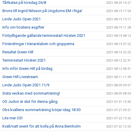
Tårtkalas på torsdag 26/8
2021-08-24 14:27
Brons till Ingrid Nilsson på Ungdoms EM i Riga!
2021-08-19 17:54
Linde Judo Open 2021
2021-08-19 13:17
Info om höstens avgifter
2021-08-19 11:28
Förtydligande gällande terminsstart Hösten 2021
2021-08-19 08:12
Förändringar i tränarstaben och grupperna
2021-08-19 07:52
Resultat Green Hill
2021-08-14 22:25
Terminsstart Hösten 2021
2021-08-12 22:31
Info inför Green Hill på lördag
2021-08-12 08:31
Green Hill Livestream
2021-08-11 11:39
Linde Judo Open 2021 11/9
2021-08-09 09:57
Sista veckan med sommarträning!
2021-08-09 08:59
OS Judon är slut för denna gång.
2021-07-31 13:36
Obs kvällens sommarträning börjar idag 18.30
2021-07-27 09:21
Lite mer OS!
2021-07-22 13:26
Kväll/natt event för att kolla på Anna Bernholm
2021-07-22 12:55