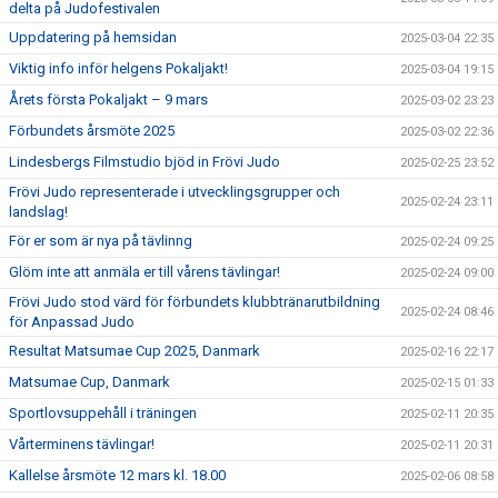
delta på Judofestivalen
Uppdatering på hemsidan
2025-03-04 22:35
Viktig info inför helgens Pokaljakt!
2025-03-04 19:15
Årets första Pokaljakt – 9 mars
2025-03-02 23:23
Förbundets årsmöte 2025
2025-03-02 22:36
Lindesbergs Filmstudio bjöd in Frövi Judo
2025-02-25 23:52
Frövi Judo representerade i utvecklingsgrupper och
2025-02-24 23:11
landslag!
För er som är nya på tävlinng
2025-02-24 09:25
Glöm inte att anmäla er till vårens tävlingar!
2025-02-24 09:00
Frövi Judo stod värd för förbundets klubbtränarutbildning
2025-02-24 08:46
för Anpassad Judo
Resultat Matsumae Cup 2025, Danmark
2025-02-16 22:17
Matsumae Cup, Danmark
2025-02-15 01:33
Sportlovsuppehåll i träningen
2025-02-11 20:35
Vårterminens tävlingar!
2025-02-11 20:31
Kallelse årsmöte 12 mars kl. 18.00
2025-02-06 08:58