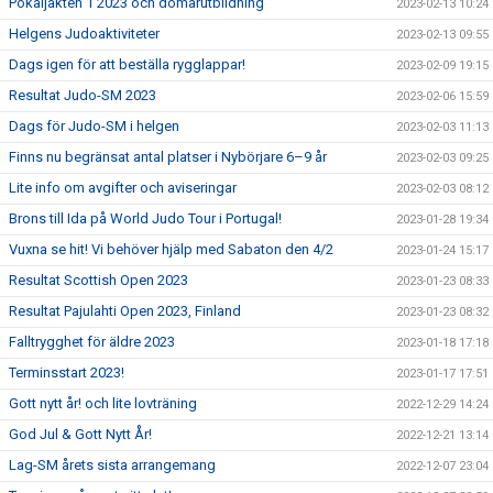
Pokaljakten 1 2023 och domarutbildning
2023-02-13 10:24
Helgens Judoaktiviteter
2023-02-13 09:55
Dags igen för att beställa rygglappar!
2023-02-09 19:15
Resultat Judo-SM 2023
2023-02-06 15:59
Dags för Judo-SM i helgen
2023-02-03 11:13
Finns nu begränsat antal platser i Nybörjare 6–9 år
2023-02-03 09:25
Lite info om avgifter och aviseringar
2023-02-03 08:12
Brons till Ida på World Judo Tour i Portugal!
2023-01-28 19:34
Vuxna se hit! Vi behöver hjälp med Sabaton den 4/2
2023-01-24 15:17
Resultat Scottish Open 2023
2023-01-23 08:33
Resultat Pajulahti Open 2023, Finland
2023-01-23 08:32
Falltrygghet för äldre 2023
2023-01-18 17:18
Terminsstart 2023!
2023-01-17 17:51
Gott nytt år! och lite lovträning
2022-12-29 14:24
God Jul & Gott Nytt År!
2022-12-21 13:14
Lag-SM årets sista arrangemang
2022-12-07 23:04