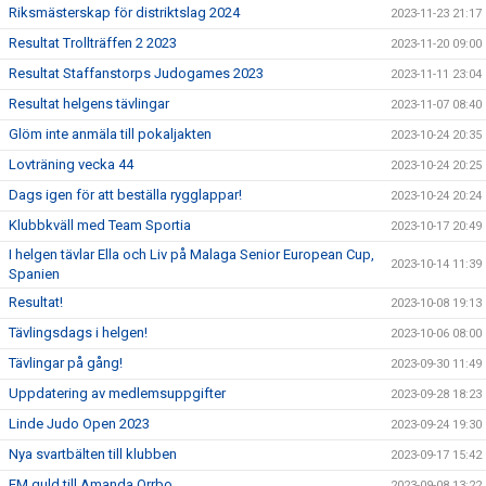
Riksmästerskap för distriktslag 2024
2023-11-23 21:17
Resultat Trollträffen 2 2023
2023-11-20 09:00
Resultat Staffanstorps Judogames 2023
2023-11-11 23:04
Resultat helgens tävlingar
2023-11-07 08:40
Glöm inte anmäla till pokaljakten
2023-10-24 20:35
Lovträning vecka 44
2023-10-24 20:25
Dags igen för att beställa rygglappar!
2023-10-24 20:24
Klubbkväll med Team Sportia
2023-10-17 20:49
I helgen tävlar Ella och Liv på Malaga Senior European Cup,
2023-10-14 11:39
Spanien
Resultat!
2023-10-08 19:13
Tävlingsdags i helgen!
2023-10-06 08:00
Tävlingar på gång!
2023-09-30 11:49
Uppdatering av medlemsuppgifter
2023-09-28 18:23
Linde Judo Open 2023
2023-09-24 19:30
Nya svartbälten till klubben
2023-09-17 15:42
EM guld till Amanda Orrbo
2023-09-08 13:22