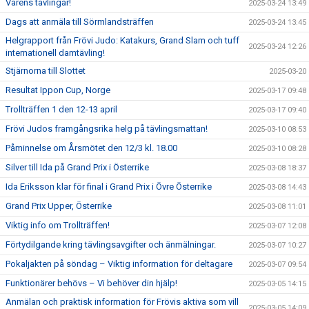
Vårens tävlingar!
2025-03-24 13:49
Dags att anmäla till Sörmlandsträffen
2025-03-24 13:45
Helgrapport från Frövi Judo: Katakurs, Grand Slam och tuff
2025-03-24 12:26
internationell damtävling!
Stjärnorna till Slottet
2025-03-20
Resultat Ippon Cup, Norge
2025-03-17 09:48
Trollträffen 1 den 12-13 april
2025-03-17 09:40
Frövi Judos framgångsrika helg på tävlingsmattan!
2025-03-10 08:53
Påminnelse om Årsmötet den 12/3 kl. 18.00
2025-03-10 08:28
Silver till Ida på Grand Prix i Österrike
2025-03-08 18:37
Ida Eriksson klar för final i Grand Prix i Övre Österrike
2025-03-08 14:43
Grand Prix Upper, Österrike
2025-03-08 11:01
Viktig info om Trollträffen!
2025-03-07 12:08
Förtydilgande kring tävlingsavgifter och änmälningar.
2025-03-07 10:27
Pokaljakten på söndag – Viktig information för deltagare
2025-03-07 09:54
Funktionärer behövs – Vi behöver din hjälp!
2025-03-05 14:15
Anmälan och praktisk information för Frövis aktiva som vill
2025-03-05 14:09