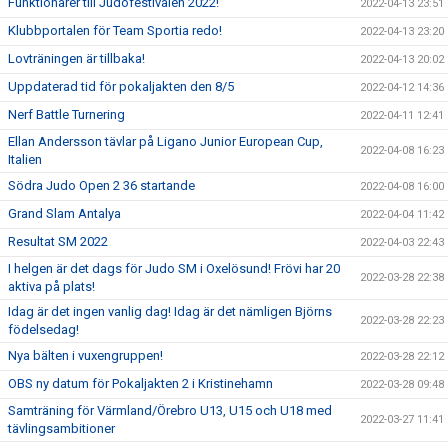
Funktionärer till Judofestivalen 2022!
2022-04-13 23:51
Klubbportalen för Team Sportia redo!
2022-04-13 23:20
Lovträningen är tillbaka!
2022-04-13 20:02
Uppdaterad tid för pokaljakten den 8/5
2022-04-12 14:36
Nerf Battle Turnering
2022-04-11 12:41
Ellan Andersson tävlar på Ligano Junior European Cup,
2022-04-08 16:23
Italien
Södra Judo Open 2 36 startande
2022-04-08 16:00
Grand Slam Antalya
2022-04-04 11:42
Resultat SM 2022
2022-04-03 22:43
I helgen är det dags för Judo SM i Oxelösund! Frövi har 20
2022-03-28 22:38
aktiva på plats!
Idag är det ingen vanlig dag! Idag är det nämligen Björns
2022-03-28 22:23
födelsedag!
Nya bälten i vuxengruppen!
2022-03-28 22:12
OBS ny datum för Pokaljakten 2 i Kristinehamn
2022-03-28 09:48
Samträning för Värmland/Örebro U13, U15 och U18 med
2022-03-27 11:41
tävlingsambitioner