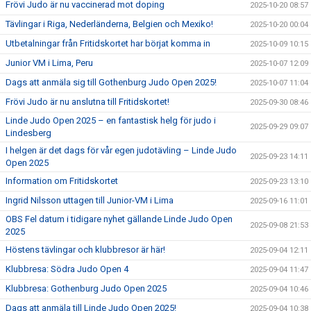
Frövi Judo är nu vaccinerad mot doping
2025-10-20 08:57
Tävlingar i Riga, Nederländerna, Belgien och Mexiko!
2025-10-20 00:04
Utbetalningar från Fritidskortet har börjat komma in
2025-10-09 10:15
Junior VM i Lima, Peru
2025-10-07 12:09
Dags att anmäla sig till Gothenburg Judo Open 2025!
2025-10-07 11:04
Frövi Judo är nu anslutna till Fritidskortet!
2025-09-30 08:46
Linde Judo Open 2025 – en fantastisk helg för judo i
2025-09-29 09:07
Lindesberg
I helgen är det dags för vår egen judotävling – Linde Judo
2025-09-23 14:11
Open 2025
Information om Fritidskortet
2025-09-23 13:10
Ingrid Nilsson uttagen till Junior-VM i Lima
2025-09-16 11:01
OBS Fel datum i tidigare nyhet gällande Linde Judo Open
2025-09-08 21:53
2025
Höstens tävlingar och klubbresor är här!
2025-09-04 12:11
Klubbresa: Södra Judo Open 4
2025-09-04 11:47
Klubbresa: Gothenburg Judo Open 2025
2025-09-04 10:46
Dags att anmäla till Linde Judo Open 2025!
2025-09-04 10:38