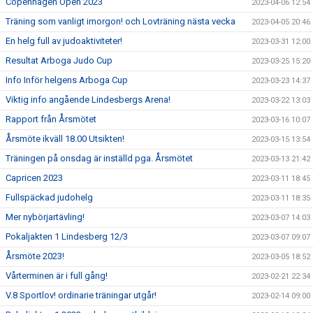
Copenhagen Open 2023
2023-04-06 12:54
Träning som vanligt imorgon! och Lovträning nästa vecka
2023-04-05 20:46
En helg full av judoaktiviteter!
2023-03-31 12:00
Resultat Arboga Judo Cup
2023-03-25 15:20
Info Inför helgens Arboga Cup
2023-03-23 14:37
Viktig info angående Lindesbergs Arena!
2023-03-22 13:03
Rapport från Årsmötet
2023-03-16 10:07
Årsmöte ikväll 18.00 Utsikten!
2023-03-15 13:54
Träningen på onsdag är inställd pga. Årsmötet
2023-03-13 21:42
Capricen 2023
2023-03-11 18:45
Fullspäckad judohelg
2023-03-11 18:35
Mer nybörjartävling!
2023-03-07 14:03
Pokaljakten 1 Lindesberg 12/3
2023-03-07 09:07
Årsmöte 2023!
2023-03-05 18:52
Vårterminen är i full gång!
2023-02-21 22:34
V.8 Sportlov! ordinarie träningar utgår!
2023-02-14 09:00