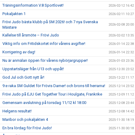
Träningsinformation V.8 Sportlovet!
2026-02-12 16:42
Pokaljakten 1
2026-02-11 10:27
Frövi Judo bästa klubb på SM 2026! och 7 nya Svenska
2026-02-08 20:00
Mästare
Kallelse till årsmöte – Frövi Judo
2026-02-02 13:35
Viktig info om Fritidskortet inför vårens avgifter!
2026-01-14 22:38
Korrigering av dag!
2026-01-14 22:32
Nu är anmälan öppen för vårens nybörjargrupper!
2026-01-03 23:36
Uppstartsläger från U13 och uppåt!
2025-12-30 23:52
God Jul och Gott nytt år!
2025-12-22 11:17
9:e raka SM Guldet för Frövis Damer! och brons till herrarna!
2025-12-14 23:52
Frövi Judo på EJU Get Together Tour i Houlgate, Frankrike
2025-12-09 11:12
Gemensam avslutning på torsdag 11/12 kl 18:00
2025-12-08 23:44
Helgens resultat!
2025-12-08 14:42
Maribor och pokaljakten 4
2025-11-30 18:19
En bra lördag för Frövi Judo!
2025-11-30 00:18