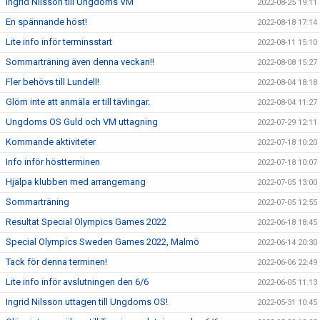
Ingrid Nilsson till Ungdoms VM
2022-08-25 19:11
En spännande höst!
2022-08-18 17:14
Lite info inför terminsstart
2022-08-11 15:10
Sommarträning även denna veckan!!
2022-08-08 15:27
Fler behövs till Lundell!
2022-08-04 18:18
Glöm inte att anmäla er till tävlingar.
2022-08-04 11:27
Ungdoms OS Guld och VM uttagning
2022-07-29 12:11
Kommande aktiviteter
2022-07-18 10:20
Info inför höstterminen
2022-07-18 10:07
Hjälpa klubben med arrangemang
2022-07-05 13:00
Sommarträning
2022-07-05 12:55
Resultat Special Olympics Games 2022
2022-06-18 18:45
Special Olympics Sweden Games 2022, Malmö
2022-06-14 20:30
Tack för denna terminen!
2022-06-06 22:49
Lite info inför avslutningen den 6/6
2022-06-05 11:13
Ingrid Nilsson uttagen till Ungdoms OS!
2022-05-31 10:45