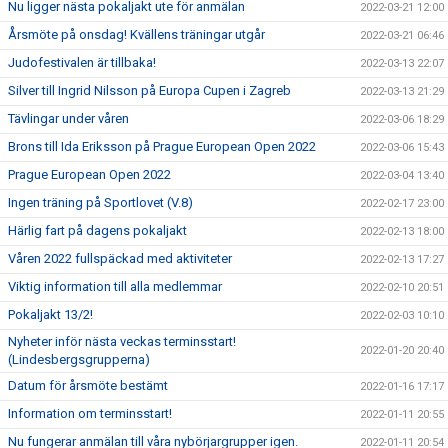
Nu ligger nästa pokaljakt ute för anmälan
2022-03-21 12:00
Årsmöte på onsdag! Kvällens träningar utgår
2022-03-21 06:46
Judofestivalen är tillbaka!
2022-03-13 22:07
Silver till Ingrid Nilsson på Europa Cupen i Zagreb
2022-03-13 21:29
Tävlingar under våren
2022-03-06 18:29
Brons till Ida Eriksson på Prague European Open 2022
2022-03-06 15:43
Prague European Open 2022
2022-03-04 13:40
Ingen träning på Sportlovet (V.8)
2022-02-17 23:00
Härlig fart på dagens pokaljakt
2022-02-13 18:00
Våren 2022 fullspäckad med aktiviteter
2022-02-13 17:27
Viktig information till alla medlemmar
2022-02-10 20:51
Pokaljakt 13/2!
2022-02-03 10:10
Nyheter inför nästa veckas terminsstart!
2022-01-20 20:40
(Lindesbergsgrupperna)
Datum för årsmöte bestämt
2022-01-16 17:17
Information om terminsstart!
2022-01-11 20:55
Nu fungerar anmälan till våra nybörjargrupper igen.
2022-01-11 20:54