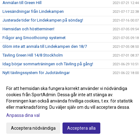
Anmälan till Green Hill
2021-07-21 12:44
Livesändningar från Lindekampen
2021-07-17 22:38
Justerade tider för Lindekampen på söndag!
2021-07-16 00:07
Hemsidan och höstterminen!
2021-07-05 09:54
Frågor ang Smoothcomp systemet
2021-07-05 09:18
Glöm inte att anmäla till Lindekampen den 18/7
2021-07-05 08:50
Tävling Green Hill 14/8 Stockholm
2021-07-01 08:37
Idag börjar sommarträningen och Tävling på gång!
2021-06-29 10:51
Nytt tävlingssystem för Judotävlingar
2021-06-22 18:00
Sommarträning från och med 29/6 kl 17.30-18.45
2021-06-09 21:44
För att hemsidan ska fungera korrekt använder vi nödvändiga
Knappen klubbshop är uppdaterad
2021-05-22 15:27
cookies från SportAdmin. Dessa går inte att stänga av.
Passa på och stötta klubben, köp klubbkläder på Team
Föreningen kan också använda frivilliga cookies, t.ex. för statistik
2021-05-22 15:00
Sportia
eller marknadsföring. Du väljer själv om du vill acceptera dessa.
Anmälan till avslutningen den 29/5 anmäl så fort som
Anpassa dina val
2021-05-22 14:34
möjligt!
Graderingstider vart köper jag mitt bälte?
2021-05-18 11:35
Acceptera nödvändiga
Acceptera alla
Ingen träning på torsdag 13/5
2021-05-10 19:36