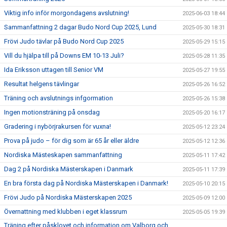
Viktig info inför morgondagens avslutning!
2025-06-03 18:44
Sammanfattning 2 dagar Budo Nord Cup 2025, Lund
2025-05-30 18:31
Frövi Judo tävlar på Budo Nord Cup 2025
2025-05-29 15:15
Vill du hjälpa till på Downs EM 10-13 Juli?
2025-05-28 11:35
Ida Eriksson uttagen till Senior VM
2025-05-27 19:55
Resultat helgens tävlingar
2025-05-26 16:52
Träning och avslutnings infgormation
2025-05-26 15:38
Ingen motionsträning på onsdag
2025-05-20 16:17
Gradering i nybörjrakursen för vuxna!
2025-05-12 23:24
Prova på judo – för dig som är 65 år eller äldre
2025-05-12 12:36
Nordiska Mästeskapen sammanfattning
2025-05-11 17:42
Dag 2 på Nordiska Mästerskapen i Danmark
2025-05-11 17:39
En bra första dag på Nordiska Mästerskapen i Danmark!
2025-05-10 20:15
Frövi Judo på Nordiska Mästerskapen 2025
2025-05-09 12:00
Övernattning med klubben i eget klassrum
2025-05-05 19:39
Träning efter påsklovet och information om Valborg och