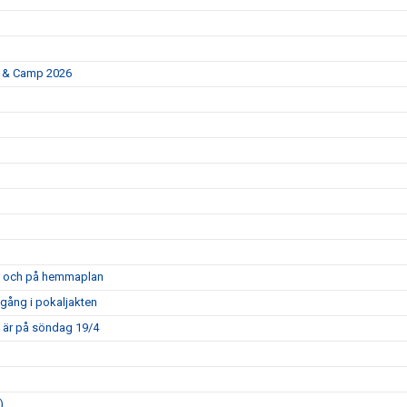
p & Camp 2026
opa och på hemmaplan
mgång i pokaljakten
m är på söndag 19/4
)