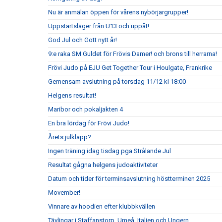
Nu är anmälan öppen för vårens nybörjargrupper!
Uppstartsläger från U13 och uppåt!
God Jul och Gott nytt år!
9:e raka SM Guldet för Frövis Damer! och brons till herrarna!
Frövi Judo på EJU Get Together Tour i Houlgate, Frankrike
Gemensam avslutning på torsdag 11/12 kl 18:00
Helgens resultat!
Maribor och pokaljakten 4
En bra lördag för Frövi Judo!
Årets julklapp?
Ingen träning idag tisdag pga Strålande Jul
Resultat gågna helgens judoaktiviteter
Datum och tider för terminsavslutning höstterminen 2025
Movember!
Vinnare av hoodien efter klubbkvällen
Tävlingar i Staffanstorp, Umeå, Italien och Ungern