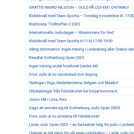
GRATTIS INGRID NILSSON – GULD PÅ U23-EM I CHI?INAU!
Klubbkväll med Team Sportia – Torsdag 6 november kl. 17:0
Klubbresa: Trollträffen 2 2025
Internationella Judodagen – tillsammans för fred
Klubbkväll med Team Sportia 6/11 kl 17:00-19:00
Viktig information: Ingen träning i Lindesberg eller Örebro d
Resultat Gothenburg Open 2025
Ingen träning under höstlovet (vecka 44)
Frövi Judo är nu vaccinerad mot doping
Tävlingar i Riga, Nederländerna, Belgien och Mexiko!
Utbetalningar från Fritidskortet har börjat komma in
Junior VM i Lima, Peru
Dags att anmäla sig till Gothenburg Judo Open 2025!
Frövi Judo är nu anslutna till Fritidskortet!
Linde Judo Open 2025 – en fantastisk helg för judo i Lindes
I helgen är det dags för vår egen judotävling – Linde Judo 