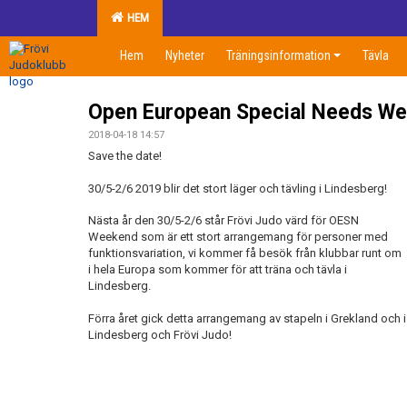
HEM
Hem
Nyheter
Träningsinformation
Tävla
Open European Special Needs W
2018-04-18 14:57
Save the date!
30/5-2/6 2019 blir det stort läger och tävling i Lindesberg!
Nästa år den 30/5-2/6 står Frövi Judo värd för OESN
Weekend som är ett stort arrangemang för personer med
funktionsvariation, vi kommer få besök från klubbar runt om
i hela Europa som kommer för att träna och tävla i
Lindesberg.
Förra året gick detta arrangemang av stapeln i Grekland och i å
Lindesberg och Frövi Judo!