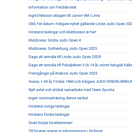
Information om Fritidskortet
Ingrid Nilsson uttagen till Junior-VM i Lima
OBS Fel datum i tidigare nyhet gällande Linde Judo Open 20
Höstens tävlingar och klubbresor är här!
Klubbresa: Södra Judo Open 4
Klubbresa: Gothenburg Judo Open 2025
Dags att anmäla till Linde Judo Open 2025!
Dags att anmäla till Pokaljakten 3 (6-14 år, minst halvgult bält
Framgångar på Krakow Judo Open 2025
Vuxna, + 65 år, Födda 1960 och tidigare JUDO NYBÖRJARKU
Nytt avtal och utökat samarbete med Team Sportia
Ingen sommarträning denna vecka!
Höstens övriga tävlingar
Höstens första tävlingar
Snart börjar höstterminen!
Till hösten startar vi nybörjargrupp i Stråssa!