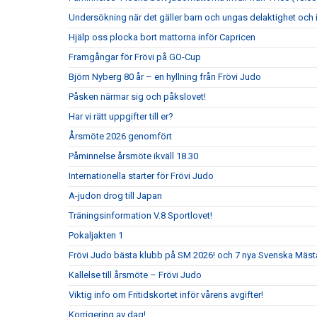
Undersökning när det gäller barn och ungas delaktighet och 
Hjälp oss plocka bort mattorna inför Capricen
Framgångar för Frövi på GO-Cup
Björn Nyberg 80 år – en hyllning från Frövi Judo
Påsken närmar sig och påkslovet!
Har vi rätt uppgifter till er?
Årsmöte 2026 genomfört
Påminnelse årsmöte ikväll 18.30
Internationella starter för Frövi Judo
A-judon drog till Japan
Träningsinformation V.8 Sportlovet!
Pokaljakten 1
Frövi Judo bästa klubb på SM 2026! och 7 nya Svenska Mäst
Kallelse till årsmöte – Frövi Judo
Viktig info om Fritidskortet inför vårens avgifter!
Korrigering av dag!