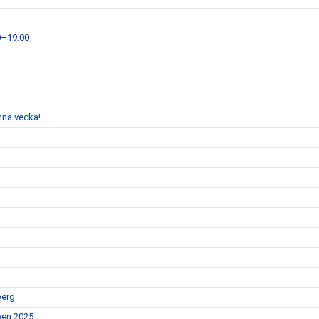
0–19:00
enna vecka!
berg
Open 2025