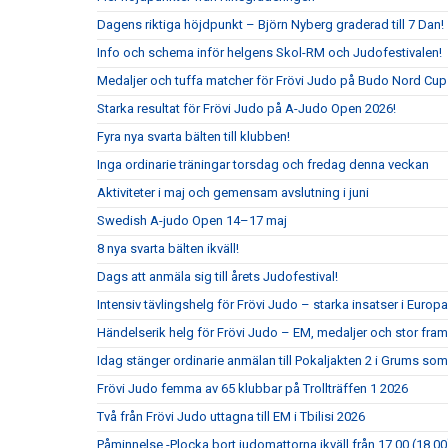
Dagens riktiga höjdpunkt – Björn Nyberg graderad till 7 Dan!
Info och schema inför helgens Skol-RM och Judofestivalen!
Medaljer och tuffa matcher för Frövi Judo på Budo Nord Cu
Starka resultat för Frövi Judo på A-Judo Open 2026!
Fyra nya svarta bälten till klubben!
Inga ordinarie träningar torsdag och fredag denna veckan
Aktiviteter i maj och gemensam avslutning i juni
Swedish A-judo Open 14–17 maj
8 nya svarta bälten ikväll!
Dags att anmäla sig till årets Judofestival!
Intensiv tävlingshelg för Frövi Judo – starka insatser i Eur
Händelserik helg för Frövi Judo – EM, medaljer och stor fra
Idag stänger ordinarie anmälan till Pokaljakten 2 i Grums so
Frövi Judo femma av 65 klubbar på Trollträffen 1 2026
Två från Frövi Judo uttagna till EM i Tbilisi 2026
Påminnelse -Plocka bort judomattorna ikväll från 17.00 (18.00