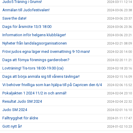
Judo5 Träning i Grums!
2024-03-11 12:14
Anmälan till Judofestivalen!
2024-03-06 23:38
Save the date!
2024-03-06 23:37
Dags för årsmöte 13/3 18:00
2024-03-06 23:36
Information inför helgens klubbläger!
2024-03-06 23:21
Nyheter från landslagsorganisationen
2024-02-21 08:09
Frövi judos egna läger med övernattning 9-10 mars!
2024-02-20 14:00
Dags att förnya förenings garderoben?
2024-02-20 11:21
Lovträning! Tis-tors 18.00-19.00 (ca)
2024-02-18 20:16
Dags att börja anmäla sig till vårens tävlingar!
2024-02-15 16:09
Vi behöver frivilliga som kan hjälpa till på Capricen den 6/4
2024-02-06 15:52
Pokaljakten 1 2024 11/2 in och anmäl!
2024-02-04 23:10
Resultat Judo SM 2024
2024-02-04 22:32
Judo SM 2024
2024-02-01 16:10
Falltrygghet för äldre
2024-01-11 17:47
Gott nytt år!
2024-01-02 10:23