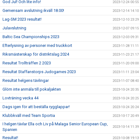
God Jul! Och lite info!
2023-12-24 00:55
Gemensam avslutning ikväll 18.00!
2023-12-14 14:10
Lag-SM 2023 resultat!
2023-12-10 23:29
Julavslutning
2023-12-07 09:15
Baltic Sea Championships 2023
2023-12-03 09:31
Efterlysning av personer med truckkort
2023-11-28 11:11
Riksmästerskap för distriktslag 2024
2023-11-23 21:17
Resultat Trollträffen 2 2023
2023-11-20 09:00
Resultat Staffanstorps Judogames 2023
2023-11-11 23:04
Resultat helgens tävlingar
2023-11-07 08:40
Glöm inte anmäla till pokaljakten
2023-10-24 20:35
Lovträning vecka 44
2023-10-24 20:25
Dags igen för att beställa rygglappar!
2023-10-24 20:24
Klubbkväll med Team Sportia
2023-10-17 20:49
I helgen tävlar Ella och Liv på Malaga Senior European Cup,
2023-10-14 11:39
Spanien
Resultat!
2023-10-08 19:13