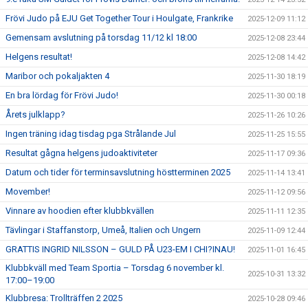
Frövi Judo på EJU Get Together Tour i Houlgate, Frankrike
2025-12-09 11:12
Gemensam avslutning på torsdag 11/12 kl 18:00
2025-12-08 23:44
Helgens resultat!
2025-12-08 14:42
Maribor och pokaljakten 4
2025-11-30 18:19
En bra lördag för Frövi Judo!
2025-11-30 00:18
Årets julklapp?
2025-11-26 10:26
Ingen träning idag tisdag pga Strålande Jul
2025-11-25 15:55
Resultat gågna helgens judoaktiviteter
2025-11-17 09:36
Datum och tider för terminsavslutning höstterminen 2025
2025-11-14 13:41
Movember!
2025-11-12 09:56
Vinnare av hoodien efter klubbkvällen
2025-11-11 12:35
Tävlingar i Staffanstorp, Umeå, Italien och Ungern
2025-11-09 12:44
GRATTIS INGRID NILSSON – GULD PÅ U23-EM I CHI?INAU!
2025-11-01 16:45
Klubbkväll med Team Sportia – Torsdag 6 november kl.
2025-10-31 13:32
17:00–19:00
Klubbresa: Trollträffen 2 2025
2025-10-28 09:46