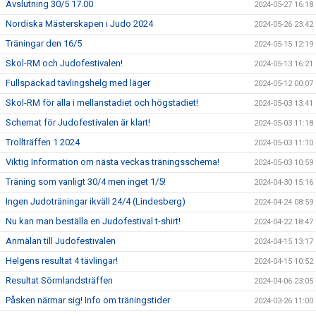
Avslutning 30/5 17.00
2024-05-27 16:18
Nordiska Mästerskapen i Judo 2024
2024-05-26 23:42
Träningar den 16/5
2024-05-15 12:19
Skol-RM och Judofestivalen!
2024-05-13 16:21
Fullspäckad tävlingshelg med läger
2024-05-12 00:07
Skol-RM för alla i mellanstadiet och högstadiet!
2024-05-03 13:41
Schemat för Judofestivalen är klart!
2024-05-03 11:18
Trollträffen 1 2024
2024-05-03 11:10
Viktig Information om nästa veckas träningsschema!
2024-05-03 10:59
Träning som vanligt 30/4 men inget 1/5!
2024-04-30 15:16
Ingen Judoträningar ikväll 24/4 (Lindesberg)
2024-04-24 08:59
Nu kan man beställa en Judofestival t-shirt!
2024-04-22 18:47
Anmälan till Judofestivalen
2024-04-15 13:17
Helgens resultat 4 tävlingar!
2024-04-15 10:52
Resultat Sörmlandsträffen
2024-04-06 23:05
Påsken närmar sig! Info om träningstider
2024-03-26 11:00