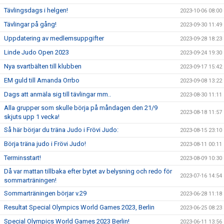
Tävlingsdags i helgen!
2023-10-06 08:00
Tävlingar på gång!
2023-09-30 11:49
Uppdatering av medlemsuppgifter
2023-09-28 18:23
Linde Judo Open 2023
2023-09-24 19:30
Nya svartbälten till klubben
2023-09-17 15:42
EM guld till Amanda Orrbo
2023-09-08 13:22
Dags att anmäla sig till tävlingar mm..
2023-08-30 11:11
Alla grupper som skulle börja på måndagen den 21/9
2023-08-18 11:57
skjuts upp 1 vecka!
Så här börjar du träna Judo i Frövi Judo:
2023-08-15 23:10
Börja träna judo i Frövi Judo!
2023-08-11 00:11
Terminsstart!
2023-08-09 10:30
Då var mattan tillbaka efter bytet av belysning och redo för
2023-07-16 14:54
sommarträningen!
Sommarträningen börjar v.29
2023-06-28 11:18
Resultat Special Olympics World Games 2023, Berlin
2023-06-25 08:23
Special Olympics World Games 2023 Berlin!
2023-06-11 13:56