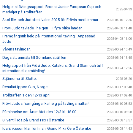
Helgens tävlingsrapport: Brons i Junior European Cup och
2025-04-13
medaljer på Trollträffen
Skol RM och Judofestivalen 2025 för Frövis medlemmar
2025-04-10 17:36
Frövi Judo tävlade i helgen – i fyra olika länder
2025-04-08 11:48
Framgångsrik helg på internationell tävling i Anpassad
2025-04-08 11:00
Judo
Vårens tävlingar!
2025-03-24 13:49
Dags att anmäla till Sörmlandsträffen
2025-03-24 13:45
Helgrapport från Frövi Judo: Katakurs, Grand Slam och tuff
2025-03-24 12:26
internationell damtävling!
Stjärnorna till Slottet
2025-03-20
Resultat Ippon Cup, Norge
2025-03-17 09:48
Trollträffen 1 den 12-13 april
2025-03-17 09:40
Frövi Judos framgångsrika helg på tävlingsmattan!
2025-03-10 08:53
Påminnelse om Årsmötet den 12/3 kl. 18.00
2025-03-10 08:28
Silver till Ida på Grand Prix i Österrike
2025-03-08 18:37
Ida Eriksson klar för final i Grand Prix i Övre Österrike
2025-03-08 14:43