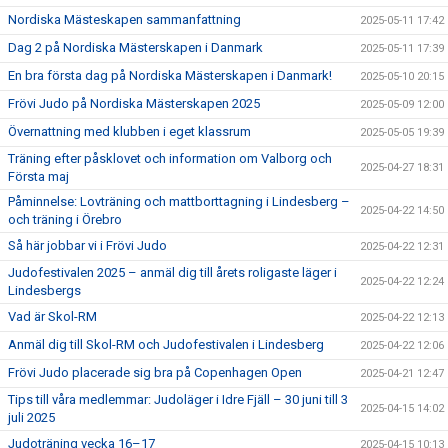
Nordiska Mästeskapen sammanfattning
2025-05-11 17:42
Dag 2 på Nordiska Mästerskapen i Danmark
2025-05-11 17:39
En bra första dag på Nordiska Mästerskapen i Danmark!
2025-05-10 20:15
Frövi Judo på Nordiska Mästerskapen 2025
2025-05-09 12:00
Övernattning med klubben i eget klassrum
2025-05-05 19:39
Träning efter påsklovet och information om Valborg och
2025-04-27 18:31
Första maj
Påminnelse: Lovträning och mattborttagning i Lindesberg –
2025-04-22 14:50
och träning i Örebro
Så här jobbar vi i Frövi Judo
2025-04-22 12:31
Judofestivalen 2025 – anmäl dig till årets roligaste läger i
2025-04-22 12:24
Lindesbergs
Vad är Skol-RM
2025-04-22 12:13
Anmäl dig till Skol-RM och Judofestivalen i Lindesberg
2025-04-22 12:06
Frövi Judo placerade sig bra på Copenhagen Open
2025-04-21 12:47
Tips till våra medlemmar: Judoläger i Idre Fjäll – 30 juni till 3
2025-04-15 14:02
juli 2025
Judoträning vecka 16–17
2025-04-15 10:13