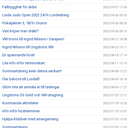
Falltrygghet för äldre
2022-09-07 17:04
Linde Judo Open 2022 24/9 i Lindesberg
2022-09-06 08:35
Pokaljakten 3, 18/9 i Grums
2022-09-06 08:26
Vart köper man dräkt?
2022-09-06 08:19
VM brons till Ingrid Nilsson i Sarajevo!
2022-08-27 18:38
Ingrid Nilsson till Ungdoms VM
2022-08-25 19:11
En spännande höst!
2022-08-18 17:14
Lite info inför terminsstart
2022-08-11 15:10
Sommarträning även denna veckan!!
2022-08-08 15:27
Fler behövs till Lundell!
2022-08-04 18:18
Glöm inte att anmäla er till tävlingar.
2022-08-04 11:27
Ungdoms OS Guld och VM uttagning
2022-07-29 12:11
Kommande aktiviteter
2022-07-18 10:20
Info inför höstterminen
2022-07-18 10:07
Hjälpa klubben med arrangemang
2022-07-05 13:00
Sommarträning
2022-07-05 12:55