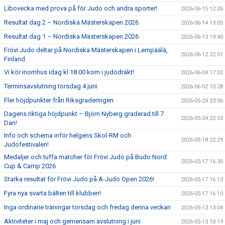
Libovecka med prova på för Judo och andra sporter!
2026-06-15 12:26
Resultat dag 2 – Nordiska Mästerskapen 2026
2026-06-14 13:05
Resultat dag 1 – Nordiska Mästerskapen 2026
2026-06-13 19:40
Frövi Judo deltar på Nordiska Mästerskapen i Lempäälä,
2026-06-12 22:51
Finland
Vi kör inomhus idag kl 18.00 kom i judodräkt!
2026-06-04 17:02
Terminsavslutning torsdag 4 juni
2026-06-02 10:28
Fler höjdpunkter från Riksgraderingen
2026-05-24 23:06
Dagens riktiga höjdpunkt – Björn Nyberg graderad till 7
2026-05-24 22:53
Dan!
Info och schema inför helgens Skol-RM och
2026-05-18 22:29
Judofestivalen!
Medaljer och tuffa matcher för Frövi Judo på Budo Nord
2026-05-17 16:30
Cup & Camp 2026
Starka resultat för Frövi Judo på A-Judo Open 2026!
2026-05-17 16:13
Fyra nya svarta bälten till klubben!
2026-05-17 16:10
Inga ordinarie träningar torsdag och fredag denna veckan
2026-05-13 13:04
Aktiviteter i maj och gemensam avslutning i juni
2026-05-13 10:19