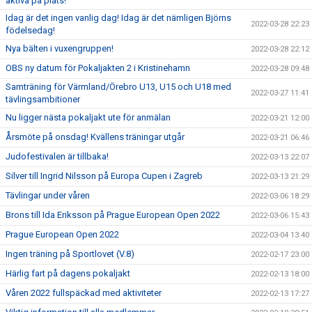
aktiva på plats!
Idag är det ingen vanlig dag! Idag är det nämligen Björns
2022-03-28 22:23
födelsedag!
Nya bälten i vuxengruppen!
2022-03-28 22:12
OBS ny datum för Pokaljakten 2 i Kristinehamn
2022-03-28 09:48
Samträning för Värmland/Örebro U13, U15 och U18 med
2022-03-27 11:41
tävlingsambitioner
Nu ligger nästa pokaljakt ute för anmälan
2022-03-21 12:00
Årsmöte på onsdag! Kvällens träningar utgår
2022-03-21 06:46
Judofestivalen är tillbaka!
2022-03-13 22:07
Silver till Ingrid Nilsson på Europa Cupen i Zagreb
2022-03-13 21:29
Tävlingar under våren
2022-03-06 18:29
Brons till Ida Eriksson på Prague European Open 2022
2022-03-06 15:43
Prague European Open 2022
2022-03-04 13:40
Ingen träning på Sportlovet (V.8)
2022-02-17 23:00
Härlig fart på dagens pokaljakt
2022-02-13 18:00
Våren 2022 fullspäckad med aktiviteter
2022-02-13 17:27