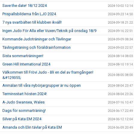
Save the date! 18/12 2024
2024-10-02 12:14
Prispallsbilderna från LJO 2024
2024-09-23 14:50
7 nya svartbälten till klubben ikväll!
2024-09-18 21:22
Ingen Judo För Alla eller Vuxen/Teknik på onsdag 18/9
2024-09-16 22:51
Kommande Judoträningar och Tävlingar
2024-09-09 08:34
Tävlingsträning och föräldrainformation
2024-09-03 22:57
Sista sommarträningen!
2024-08-14 08:03
Green Hill International 2024
2024-08-10 19:14
Välkommen till Frövi Judo - Bli en del av framgången!
2024-08-05 08:00
&#129355;
Anmälan till våra nybörjargrupper är nu öppen
2024-08-04 23:47
Terminsstart hösten 2024!
2024-08-04 23:26
A-Judo Swansea, Wales
2024-07-16 10:47
Dags för sommarträning!
2024-06-17 22:49
Silver på Kata EM 2024
2024-06-12 12:04
Amanda och Elin tävlar på Kata EM
2024-06-09 20:49