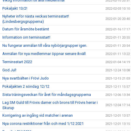
Viktig information till alla medlemmar
2022-02-10 20:51
Pokaljakt 13/2!
2022-02-03 10:10
Nyheter inför nästa veckas terminsstart!
2022-01-20 20:40
(Lindesbergsgrupperna)
Datum för årsmöte bestämt
2022-01-16 17:17
Information om terminsstart!
2022-01-11 20:55
Nu fungerar anmälan till våra nybörjargrupper igen.
2022-01-11 20:54
Anmälan för nya medlemmar öppnar senare ikväll
2022-01-11 13:22
Terminsstart 2022
2022-01-04 14:19
God Jul!
2021-12-24 10:08
Nya svartbälten i Frövi Judo
2021-12-15 21:03
Pokaljakten 2 söndag 12/12
2021-12-11 15:57
Sista träningsveckan för året för måndagsgrupperna
2021-12-06 13:34
Lag SM Guld till Frövis damer och brons till Frövis herrar i
2021-12-04 17:14
Skurup
Korrigering av ingång vid matcher i arenan
2021-12-01 13:57
Nya corona restriktioner från och med 1/12 2021
2021-12-01 13:15