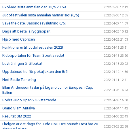
Skol-RM sista anmälan den 13/5 23.59
2022-05-05 12:12
Judofestivalen sista anmälan närmar sig! (6/5)
2022-05-05 12:05
Save the date! Säsongsavslutning 6/6!
2022-04-27 11:09
Dags att beställa rygglappar!
2022-04-25 10:12
Hjälp med Capricen
2022-04-22 21:03
Funktionärer till Judofestivalen 2022!
2022-04-13 23:51
Klubbportalen för Team Sportia redo!
2022-04-13 23:20
Lovträningen är tillbaka!
2022-04-13 20:02
Uppdaterad tid för pokaljakten den 8/5
2022-04-12 14:36
Nerf Battle Turnering
2022-04-11 12:41
Ellan Andersson tävlar på Ligano Junior European Cup,
2022-04-08 16:23
Italien
Södra Judo Open 2 36 startande
2022-04-08 16:00
Grand Slam Antalya
2022-04-04 11:42
Resultat SM 2022
2022-04-03 22:43
I helgen är det dags för Judo SM i Oxelösund! Frövi har 20
2022-03-28 22:38