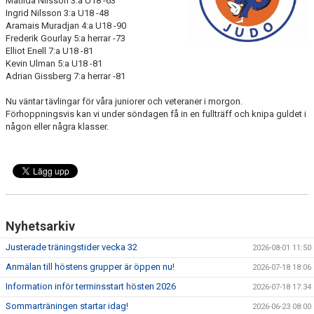
Matilda Nilsson 3:a U18 -63
WALL OF FAME
Ingrid Nilsson 3:a U18 -48
Aramais Muradjan 4:a U18 -90
Frederik Gourlay 5:a herrar -73
Elliot Enell 7:a U18 -81
Kevin Ulman 5:a U18 -81
Adrian Gissberg 7:a herrar -81
Nu väntar tävlingar för våra juniorer och veteraner i morgon.
Förhoppningsvis kan vi under söndagen få in en fullträff och knipa guldet i
någon eller några klasser.
Nyhetsarkiv
Justerade träningstider vecka 32
2026-08-01 11:50
Anmälan till höstens grupper är öppen nu!
2026-07-18 18:06
Information inför terminsstart hösten 2026
2026-07-18 17:34
Sommarträningen startar idag!
2026-06-23 08:00