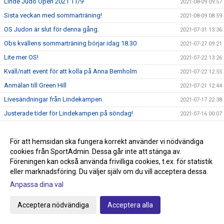
Linde Judo Open 2021 11/9
2021-08-09 09:57
Sista veckan med sommarträning!
2021-08-09 08:59
OS Judon är slut för denna gång.
2021-07-31 13:36
Obs kvällens sommarträning börjar idag 18.30
2021-07-27 09:21
Lite mer OS!
2021-07-22 13:26
Kväll/natt event för att kolla på Anna Bernholm
2021-07-22 12:55
Anmälan till Green Hill
2021-07-21 12:44
Livesändningar från Lindekampen
2021-07-17 22:38
Justerade tider för Lindekampen på söndag!
2021-07-16 00:07
Hemsidan och höstterminen!
2021-07-05 09:54
Frågor ang Smoothcomp systemet
För att hemsidan ska fungera korrekt använder vi nödvändiga
2021-07-05 09:18
cookies från SportAdmin. Dessa går inte att stänga av.
Glöm inte att anmäla till Lindekampen den 18/7
2021-07-05 08:50
Föreningen kan också använda frivilliga cookies, t.ex. för statistik
Tävling Green Hill 14/8 Stockholm
2021-07-01 08:37
eller marknadsföring. Du väljer själv om du vill acceptera dessa.
Idag börjar sommarträningen och Tävling på gång!
Anpassa dina val
2021-06-29 10:51
Nytt tävlingssystem för Judotävlingar
2021-06-22 18:00
Acceptera nödvändiga
Acceptera alla
Sommarträning från och med 29/6 kl 17.30-18.45
2021-06-09 21:44