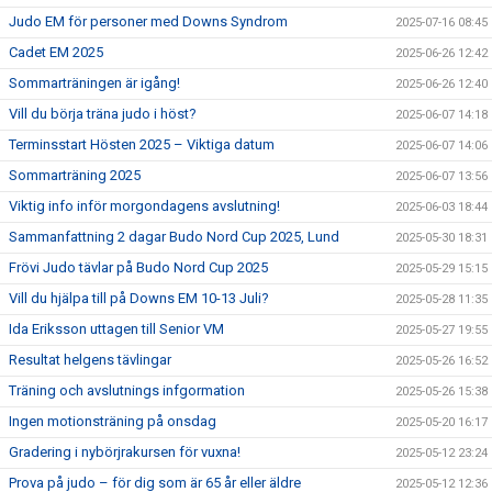
Judo EM för personer med Downs Syndrom
2025-07-16 08:45
Cadet EM 2025
2025-06-26 12:42
Sommarträningen är igång!
2025-06-26 12:40
Vill du börja träna judo i höst?
2025-06-07 14:18
Terminsstart Hösten 2025 – Viktiga datum
2025-06-07 14:06
Sommarträning 2025
2025-06-07 13:56
Viktig info inför morgondagens avslutning!
2025-06-03 18:44
Sammanfattning 2 dagar Budo Nord Cup 2025, Lund
2025-05-30 18:31
Frövi Judo tävlar på Budo Nord Cup 2025
2025-05-29 15:15
Vill du hjälpa till på Downs EM 10-13 Juli?
2025-05-28 11:35
Ida Eriksson uttagen till Senior VM
2025-05-27 19:55
Resultat helgens tävlingar
2025-05-26 16:52
Träning och avslutnings infgormation
2025-05-26 15:38
Ingen motionsträning på onsdag
2025-05-20 16:17
Gradering i nybörjrakursen för vuxna!
2025-05-12 23:24
Prova på judo – för dig som är 65 år eller äldre
2025-05-12 12:36