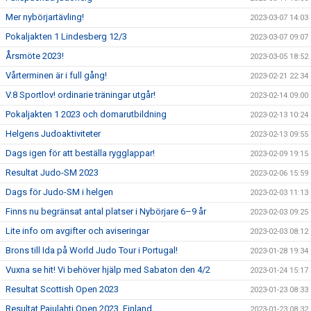
Mer nybörjartävling!
2023-03-07 14:03
Pokaljakten 1 Lindesberg 12/3
2023-03-07 09:07
Årsmöte 2023!
2023-03-05 18:52
Vårterminen är i full gång!
2023-02-21 22:34
V.8 Sportlov! ordinarie träningar utgår!
2023-02-14 09:00
Pokaljakten 1 2023 och domarutbildning
2023-02-13 10:24
Helgens Judoaktiviteter
2023-02-13 09:55
Dags igen för att beställa rygglappar!
2023-02-09 19:15
Resultat Judo-SM 2023
2023-02-06 15:59
Dags för Judo-SM i helgen
2023-02-03 11:13
Finns nu begränsat antal platser i Nybörjare 6–9 år
2023-02-03 09:25
Lite info om avgifter och aviseringar
2023-02-03 08:12
Brons till Ida på World Judo Tour i Portugal!
2023-01-28 19:34
Vuxna se hit! Vi behöver hjälp med Sabaton den 4/2
2023-01-24 15:17
Resultat Scottish Open 2023
2023-01-23 08:33
Resultat Pajulahti Open 2023, Finland
2023-01-23 08:32