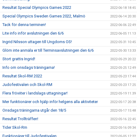
Resultat Special Olympics Games 2022
2022-06-18 18:45
Special Olympics Sweden Games 2022, Malmö
2022-06-14 20:30
Tack för denna terminen!
2022-06-06 22:49
Lite info inför avslutningen den 6/6
2022-06-05 11:13
Ingrid Nilsson uttagen till Ungdoms OS!
2022-05-31 10:45
Glöm inte anmäla er till Terminsavslutningen den 6/6
2022-05-30 13:33
Stort grattis Ingrid!
2022-05-29 20:22
Info om onsdags träningarna!
2022-05-25 12:49
Resultat Skol-RM 2022
2022-05-23 17:44
Judofestivalen och Skol-RM
2022-05-23 17:25
Flera fröviiter i landslags uttagningar!
2022-05-19 11:39
Mer funktionärer och hjälp inför helgens alla aktiviteter
2022-05-17 20:38
Onsdags träningarna utgår den 18/5
2022-05-17 15:48
Resultat Trollträffen!
2022-05-16 22:45
Tider Skol-Rm
2022-05-16 09:34
Funktionärer till Judofestivalen
2022-05-05 12:22