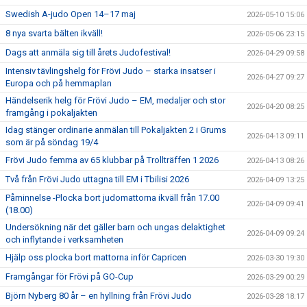
Swedish A-judo Open 14–17 maj
2026-05-10 15:06
8 nya svarta bälten ikväll!
2026-05-06 23:15
Dags att anmäla sig till årets Judofestival!
2026-04-29 09:58
Intensiv tävlingshelg för Frövi Judo – starka insatser i
2026-04-27 09:27
Europa och på hemmaplan
Händelserik helg för Frövi Judo – EM, medaljer och stor
2026-04-20 08:25
framgång i pokaljakten
Idag stänger ordinarie anmälan till Pokaljakten 2 i Grums
2026-04-13 09:11
som är på söndag 19/4
Frövi Judo femma av 65 klubbar på Trollträffen 1 2026
2026-04-13 08:26
Två från Frövi Judo uttagna till EM i Tbilisi 2026
2026-04-09 13:25
Påminnelse -Plocka bort judomattorna ikväll från 17.00
2026-04-09 09:41
(18.00)
Undersökning när det gäller barn och ungas delaktighet
2026-04-09 09:24
och inflytande i verksamheten
Hjälp oss plocka bort mattorna inför Capricen
2026-03-30 19:30
Framgångar för Frövi på GO-Cup
2026-03-29 00:29
Björn Nyberg 80 år – en hyllning från Frövi Judo
2026-03-28 18:17