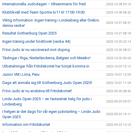
Internationella Judodagen – tillsammans för fred
2025-10-28 09:10
Klubbkväll med Team Sportia 6/11 kl 17:00-19:00
2025-10-28 08:32
Viktig information: Ingen träning i Lindesberg eller Örebro
2025-10-27 08:31
denna vecka!
Resultat Gothenburg Open 2025
2025-10-27 08:18
Ingen träning under höstlovet (vecka 44)
2025-10-20 22:14
Frövi Judo är nu vaccinerad mot doping
2025-10-20 08:57
Tävlingar i Riga, Nederländerna, Belgien och Mexiko!
2025-10-20 00:04
Utbetalningar från Fritidskortet har börjat komma in
2025-10-09 10:15
Junior VM i Lima, Peru
2025-10-07 12:09
Dags att anmäla sig till Gothenburg Judo Open 2025!
2025-10-07 11:04
Frövi Judo är nu anslutna till Fritidskortet!
2025-09-30 08:46
Linde Judo Open 2025 – en fantastisk helg för judo i
2025-09-29 09:07
Lindesberg
I helgen är det dags för vår egen judotävling – Linde Judo
2025-09-23 14:11
Open 2025
Information om Fritidskortet
2025-09-23 13:10