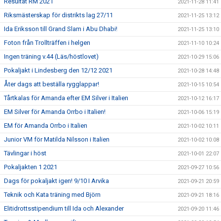
Resultat RM 2021
2021-11-28 11:41
Riksmästerskap för distrikts lag 27/11
2021-11-25 13:12
Ida Eriksson till Grand Slam i Abu Dhabi!
2021-11-25 13:10
Foton från Trollträffen i helgen
2021-11-10 10:24
Ingen träning v.44 (Läs/höstlovet)
2021-10-29 15:06
Pokaljakt i Lindesberg den 12/12 2021
2021-10-28 14:48
Åter dags att beställa rygglappar!
2021-10-15 10:54
Tårtkalas för Amanda efter EM Silver i Italien
2021-10-12 16:17
EM Silver för Amanda Orrbo i Italien!
2021-10-06 15:19
EM för Amanda Orrbo i Italien
2021-10-02 10:11
Junior VM för Matilda Nilsson i Italien
2021-10-02 10:08
Tävlingar i höst
2021-10-01 22:07
Pokaljakten 1 2021
2021-09-27 10:56
Dags för pokaljakt igen! 9/10 I Arvika
2021-09-21 20:59
Teknik och Kata träning med Björn
2021-09-21 18:16
Elitidrottsstipendium till Ida och Alexander
2021-09-20 11:46