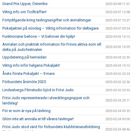
Grand Prix Upper, Österrike
2025-03-08 11:01
Viktig info om Trollträffen!
2025-03-07 12:08
Förtydilgande kring tävlingsavgifter och änmälningar.
2025-03-07 10:27
Pokaljakten på söndag – Viktig information för deltagare
2025-03-07 09:54
Funktionärer behövs – Vi behöver din hjälp!
2025-03-05 14:15
Anmälan och praktisk information för Frövis aktiva som vill
2025-03-05 14:09
delta på Judofestivalen
Uppdatering på hemsidan
2025-03-04 22:35
Viktig info inför helgens Pokaljakt!
2025-03-04 19:15
Årets första Pokaljakt – 9 mars
2025-03-02 23:23
Förbundets årsmöte 2025
2025-03-02 22:36
Lindesbergs Filmstudio bjöd in Frövi Judo
2025-02-25 23:52
Frövi Judo representerade i utvecklingsgrupper och
2025-02-24 23:11
landslag!
För er som är nya på tävlinng
2025-02-24 09:25
Glöm inte att anmäla er till vårens tävlingar!
2025-02-24 09:00
Frövi Judo stod värd för förbundets klubbtränarutbildning
2025-02-24 08:46