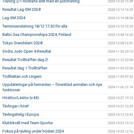
Träning 2/1 Rivstarta året med en judoträning
2024-12-20 15:38
Resultat Lag-SM 2024!
2024-12-14 16:59
Lag-SM 2024
2024-12-14 08:58
Terminsavslutning 18/12 17.30 för alla
2024-12-10 10:53
Baltic Sea Championships 2024, Finland
2024-12-08 16:20
Tokyo Grandslam 2024!
2024-12-08 16:01
Södra Judo Open 4-Resultat
2024-11-30 23:10
Resultat Trollträffen dag 2!
2024-11-10 23:00
Resultat dag 1 Trollträffen
2024-11-09 23:36
Trollhättan och Ungern
2024-11-09 07:53
Uppdateringar på hemsidan – förenklad anmälan och nya
2024-11-06 21:14
funktioner
Höstlov/Läslov (v.44)
2024-10-27 19:13
Tävlingar i höst!
2024-10-21 10:23
Tävlingshelg i Europa
2024-10-12 10:42
Klubbkväll med Team Sportia
2024-10-02 13:16
Fokus på tävling under hösten 2024
2024-10-02 12:16