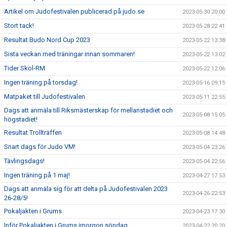
Artikel om Judofestivalen publicerad på judo.se
2023-05-30 20:00
Stort tack!
2023-05-28 22:41
Resultat Budo Nord Cup 2023
2023-05-22 13:38
Sista veckan med träningar innan sommaren!
2023-05-22 13:02
Tider Skol-RM
2023-05-22 12:06
Ingen träning på torsdag!
2023-05-16 09:15
Matpaket till Judofestivalen
2023-05-11 22:55
Dags att anmäla till Riksmästerskap för mellanstadiet och
2023-05-08 15:05
högstadiet!
Resultat Trollträffen
2023-05-08 14:48
Snart dags för Judo VM!
2023-05-04 23:26
Tävlingsdags!
2023-05-04 22:56
Ingen träning på 1 maj!
2023-04-27 17:53
Dags att anmäla sig för att delta på Judofestivalen 2023
2023-04-26 22:53
26-28/5!
Pokaljakten i Grums
2023-04-23 17:30
Inför Pokaljakten i Grums imorgon söndag
2023-04-22 20:20