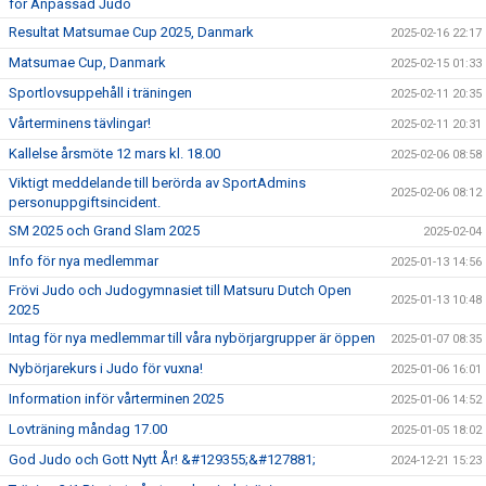
för Anpassad Judo
Resultat Matsumae Cup 2025, Danmark
2025-02-16 22:17
Matsumae Cup, Danmark
2025-02-15 01:33
Sportlovsuppehåll i träningen
2025-02-11 20:35
Vårterminens tävlingar!
2025-02-11 20:31
Kallelse årsmöte 12 mars kl. 18.00
2025-02-06 08:58
Viktigt meddelande till berörda av SportAdmins
2025-02-06 08:12
personuppgiftsincident.
SM 2025 och Grand Slam 2025
2025-02-04
Info för nya medlemmar
2025-01-13 14:56
Frövi Judo och Judogymnasiet till Matsuru Dutch Open
2025-01-13 10:48
2025
Intag för nya medlemmar till våra nybörjargrupper är öppen
2025-01-07 08:35
Nybörjarekurs i Judo för vuxna!
2025-01-06 16:01
Information inför vårterminen 2025
2025-01-06 14:52
Lovträning måndag 17.00
2025-01-05 18:02
God Judo och Gott Nytt År! &#129355;&#127881;
2024-12-21 15:23