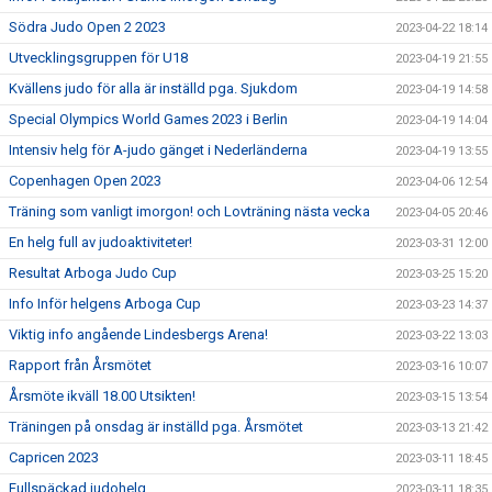
Södra Judo Open 2 2023
2023-04-22 18:14
Utvecklingsgruppen för U18
2023-04-19 21:55
Kvällens judo för alla är inställd pga. Sjukdom
2023-04-19 14:58
Special Olympics World Games 2023 i Berlin
2023-04-19 14:04
Intensiv helg för A-judo gänget i Nederländerna
2023-04-19 13:55
Copenhagen Open 2023
2023-04-06 12:54
Träning som vanligt imorgon! och Lovträning nästa vecka
2023-04-05 20:46
En helg full av judoaktiviteter!
2023-03-31 12:00
Resultat Arboga Judo Cup
2023-03-25 15:20
Info Inför helgens Arboga Cup
2023-03-23 14:37
Viktig info angående Lindesbergs Arena!
2023-03-22 13:03
Rapport från Årsmötet
2023-03-16 10:07
Årsmöte ikväll 18.00 Utsikten!
2023-03-15 13:54
Träningen på onsdag är inställd pga. Årsmötet
2023-03-13 21:42
Capricen 2023
2023-03-11 18:45
Fullspäckad judohelg
2023-03-11 18:35