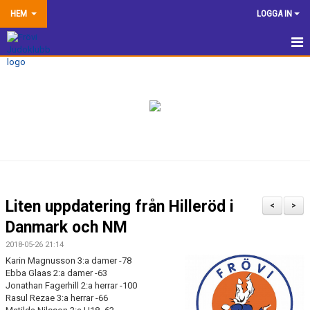
HEM
LOGGA IN
HEM
NYHETER
TRÄNINGSINFORMATION
TÄVLA
VÅRA EGNA ARRANGEMANG
Liten uppdatering från Hilleröd i
<
>
DOKUMENTBANK
Danmark och NM
2018-05-26 21:14
KLUBBSHOP
Karin Magnusson 3:a damer -78
Ebba Glaas 2:a damer -63
KONTAKTA OSS
Jonathan Fagerhill 2:a herrar -100
Rasul Rezae 3:a herrar -66