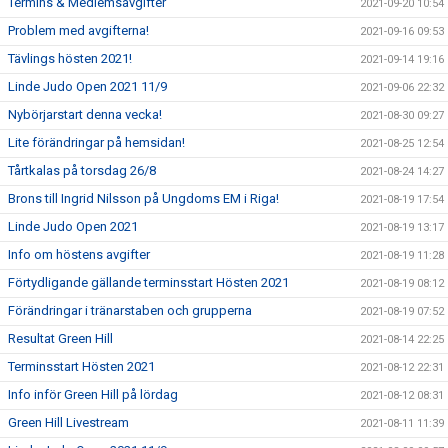
Termins & Medlemsavgifter
2021-09-20 10:54
Problem med avgifterna!
2021-09-16 09:53
Tävlings hösten 2021!
2021-09-14 19:16
Linde Judo Open 2021 11/9
2021-09-06 22:32
Nybörjarstart denna vecka!
2021-08-30 09:27
Lite förändringar på hemsidan!
2021-08-25 12:54
Tårtkalas på torsdag 26/8
2021-08-24 14:27
Brons till Ingrid Nilsson på Ungdoms EM i Riga!
2021-08-19 17:54
Linde Judo Open 2021
2021-08-19 13:17
Info om höstens avgifter
2021-08-19 11:28
Förtydligande gällande terminsstart Hösten 2021
2021-08-19 08:12
Förändringar i tränarstaben och grupperna
2021-08-19 07:52
Resultat Green Hill
2021-08-14 22:25
Terminsstart Hösten 2021
2021-08-12 22:31
Info inför Green Hill på lördag
2021-08-12 08:31
Green Hill Livestream
2021-08-11 11:39