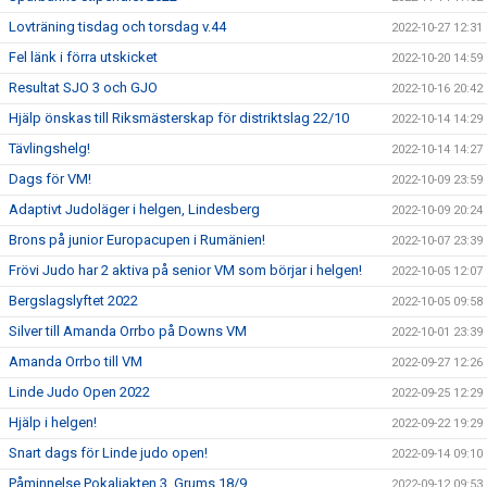
Lovträning tisdag och torsdag v.44
2022-10-27 12:31
Fel länk i förra utskicket
2022-10-20 14:59
Resultat SJO 3 och GJO
2022-10-16 20:42
Hjälp önskas till Riksmästerskap för distriktslag 22/10
2022-10-14 14:29
Tävlingshelg!
2022-10-14 14:27
Dags för VM!
2022-10-09 23:59
Adaptivt Judoläger i helgen, Lindesberg
2022-10-09 20:24
Brons på junior Europacupen i Rumänien!
2022-10-07 23:39
Frövi Judo har 2 aktiva på senior VM som börjar i helgen!
2022-10-05 12:07
Bergslagslyftet 2022
2022-10-05 09:58
Silver till Amanda Orrbo på Downs VM
2022-10-01 23:39
Amanda Orrbo till VM
2022-09-27 12:26
Linde Judo Open 2022
2022-09-25 12:29
Hjälp i helgen!
2022-09-22 19:29
Snart dags för Linde judo open!
2022-09-14 09:10
Påminnelse Pokaljakten 3, Grums 18/9
2022-09-12 09:53