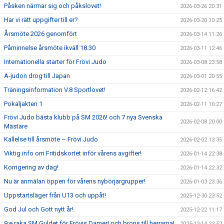
Påsken närmar sig och påkslovet!
2026-03-26 20:31
Har vi rätt uppgifter till er?
2026-03-20 10:25
Årsmöte 2026 genomfört
2026-03-14 11:26
Påminnelse årsmöte ikväll 18.30
2026-03-11 12:46
Internationella starter för Frövi Judo
2026-03-08 23:58
A-judon drog till Japan
2026-03-01 20:55
Träningsinformation V.8 Sportlovet!
2026-02-12 16:42
Pokaljakten 1
2026-02-11 10:27
Frövi Judo bästa klubb på SM 2026! och 7 nya Svenska
2026-02-08 20:00
Mästare
Kallelse till årsmöte – Frövi Judo
2026-02-02 13:35
Viktig info om Fritidskortet inför vårens avgifter!
2026-01-14 22:38
Korrigering av dag!
2026-01-14 22:32
Nu är anmälan öppen för vårens nybörjargrupper!
2026-01-03 23:36
Uppstartsläger från U13 och uppåt!
2025-12-30 23:52
God Jul och Gott nytt år!
2025-12-22 11:17
9:e raka SM Guldet för Frövis Damer! och brons till herrarna!
2025-12-14 23:52