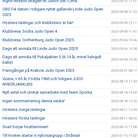
Ingrid Nilsson uttagen till Junior-VM i Lima
2025-09-16 11:01
OBS Fel datum i tidigare nyhet gällande Linde Judo Open
2025-09-08 21:53
2025
Höstens tävlingar och klubbresor är här!
2025-09-04 12:11
Klubbresa: Södra Judo Open 4
2025-09-04 11:47
Klubbresa: Gothenburg Judo Open 2025
2025-09-04 10:46
Dags att anmäla till Linde Judo Open 2025!
2025-09-04 10:38
Dags att anmäla till Pokaljakten 3 (6-14 år, minst halvgult
2025-09-04 10:30
bälte)
Framgångar på Krakow Judo Open 2025
2025-09-01 08:17
Vuxna, + 65 år, Födda 1960 och tidigare JUDO
2025-08-19 17:43
NYBÖRJARKURS
Nytt avtal och utökat samarbete med Team Sportia
2025-08-18 14:04
Ingen sommarträning denna vecka!
2025-08-18 13:25
Höstens övriga tävlingar
2025-08-11 12:49
Höstens första tävlingar
2025-08-11 08:55
Snart börjar höstterminen!
2025-08-10 17:08
Till hösten startar vi nybörjargrupp i Stråssa!
2025-07-16 11:02