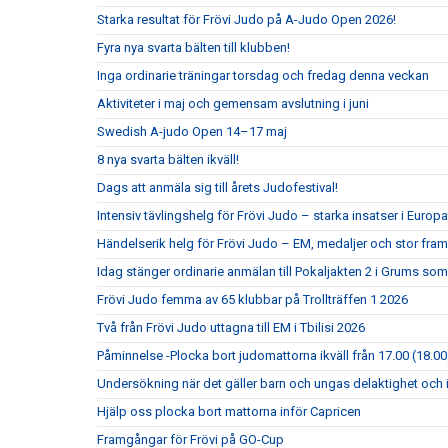
Starka resultat för Frövi Judo på A-Judo Open 2026!
Fyra nya svarta bälten till klubben!
Inga ordinarie träningar torsdag och fredag denna veckan
Aktiviteter i maj och gemensam avslutning i juni
Swedish A-judo Open 14–17 maj
8 nya svarta bälten ikväll!
Dags att anmäla sig till årets Judofestival!
Intensiv tävlingshelg för Frövi Judo – starka insatser i Eur
Händelserik helg för Frövi Judo – EM, medaljer och stor fra
Idag stänger ordinarie anmälan till Pokaljakten 2 i Grums so
Frövi Judo femma av 65 klubbar på Trollträffen 1 2026
Två från Frövi Judo uttagna till EM i Tbilisi 2026
Påminnelse -Plocka bort judomattorna ikväll från 17.00 (18.00
Undersökning när det gäller barn och ungas delaktighet och 
Hjälp oss plocka bort mattorna inför Capricen
Framgångar för Frövi på GO-Cup