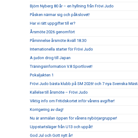
Björn Nyberg 80 år – en hyllning från Frövi Judo
Påsken närmar sig och påkslovet!
Har vi rätt uppgifter till er?
Årsmöte 2026 genomfört
Påminnelse årsmöte ikväll 18.30
Internationella starter för Frövi Judo
A-judon drog till Japan
Träningsinformation V.8 Sportlovet!
Pokaljakten 1
Frövi Judo bästa klubb på SM 2026! och 7 nya Svenska Mäst
Kallelse till årsmöte – Frövi Judo
Viktig info om Fritidskortet inför vårens avgifter!
Korrigering av dag!
Nu är anmälan öppen för vårens nybörjargrupper!
Uppstartsläger från U13 och uppåt!
God Jul och Gott nytt år!