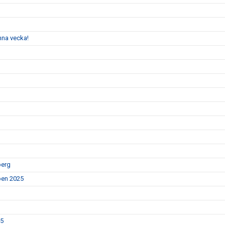
enna vecka!
berg
Open 2025
25