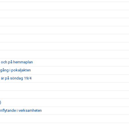
opa och på hemmaplan
mgång i pokaljakten
m är på söndag 19/4
)
inflytande i verksamheten