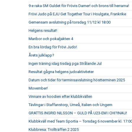
9:e raka SM Guldet för Frövis Damer! och brons till herrarna!
Frövi Judo på EJU Get Together Tour i Houlgate, Frankrike
Gemensam avslutning på torsdag 11/12 kl 18:00
Helgens resultat!
Maribor och pokaljakten 4
En bra lördag för Frövi Judo!
Årets julklapp?
Ingen träning idag tisdag pga Strålande Jul
Resultat gågna helgens judoaktiviteter
Datum och tider för terminsavslutning höstterminen 2025
Movember!
Vinnare av hoodien efter klubbkvällen
Tävlingar i Staffanstorp, Umeå, Italien och Ungern
GRATTIS INGRID NILSSON – GULD PÅ U23-EM I CHI?INAU!
Klubbkväll med Team Sportia – Torsdag 6 november kl. 17:0
Klubbresa: Trollträffen 2 2025