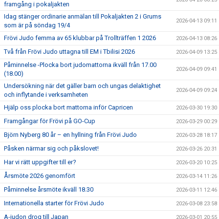
framgång i pokaljakten
Idag stänger ordinarie anmälan till Pokaljakten 2 i Grums
2026-04-13 09:11
som är på söndag 19/4
Frövi Judo femma av 65 klubbar på Trollträffen 1 2026
2026-04-13 08:26
Två från Frövi Judo uttagna till EM i Tbilisi 2026
2026-04-09 13:25
Påminnelse -Plocka bort judomattorna ikväll från 17.00
2026-04-09 09:41
(18.00)
Undersökning när det gäller barn och ungas delaktighet
2026-04-09 09:24
och inflytande i verksamheten
Hjälp oss plocka bort mattorna inför Capricen
2026-03-30 19:30
Framgångar för Frövi på GO-Cup
2026-03-29 00:29
Björn Nyberg 80 år – en hyllning från Frövi Judo
2026-03-28 18:17
Påsken närmar sig och påkslovet!
2026-03-26 20:31
Har vi rätt uppgifter till er?
2026-03-20 10:25
Årsmöte 2026 genomfört
2026-03-14 11:26
Påminnelse årsmöte ikväll 18.30
2026-03-11 12:46
Internationella starter för Frövi Judo
2026-03-08 23:58
A-judon drog till Japan
2026-03-01 20:55