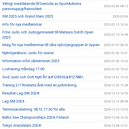
Viktigt meddelande till berörda av SportAdmins
2025-02-06 08:12
personuppgiftsincident.
SM 2025 och Grand Slam 2025
2025-02-04
Info för nya medlemmar
2025-01-13 14:56
Frövi Judo och Judogymnasiet till Matsuru Dutch Open
2025-01-13 10:48
2025
Intag för nya medlemmar till våra nybörjargrupper är öppen
2025-01-07 08:35
Nybörjarekurs i Judo för vuxna!
2025-01-06 16:01
Information inför vårterminen 2025
2025-01-06 14:52
Lovträning måndag 17.00
2025-01-05 18:02
God Judo och Gott Nytt År! &#129355;&#127881;
2024-12-21 15:23
Träning 2/1 Rivstarta året med en judoträning
2024-12-20 15:38
Resultat Lag-SM 2024!
2024-12-14 16:59
Lag-SM 2024
2024-12-14 08:58
Terminsavslutning 18/12 17.30 för alla
2024-12-10 10:53
Baltic Sea Championships 2024, Finland
2024-12-08 16:20
Tokyo Grandslam 2024!
2024-12-08 16:01