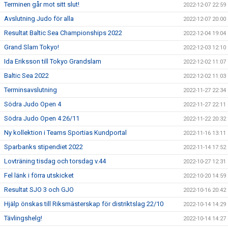
Terminen går mot sitt slut!
2022-12-07 22:59
Avslutning Judo för alla
2022-12-07 20:00
Resultat Baltic Sea Championships 2022
2022-12-04 19:04
Grand Slam Tokyo!
2022-12-03 12:10
Ida Eriksson till Tokyo Grandslam
2022-12-02 11:07
Baltic Sea 2022
2022-12-02 11:03
Terminsavslutning
2022-11-27 22:34
Södra Judo Open 4
2022-11-27 22:11
Södra Judo Open 4 26/11
2022-11-22 20:32
Ny kollektion i Teams Sportias Kundportal
2022-11-16 13:11
Sparbanks stipendiet 2022
2022-11-14 17:52
Lovträning tisdag och torsdag v.44
2022-10-27 12:31
Fel länk i förra utskicket
2022-10-20 14:59
Resultat SJO 3 och GJO
2022-10-16 20:42
Hjälp önskas till Riksmästerskap för distriktslag 22/10
2022-10-14 14:29
Tävlingshelg!
2022-10-14 14:27