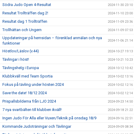
Södra Judo Open 4-Resultat
2024-11-30 23:10
Resultat Trollträffen dag 2!
2024-11-10 23:00
Resultat dag 1 Trollträffen
2024-11-09 23:36
Trollhättan och Ungern
2024-11-09 07:53
Uppdateringar på hemsidan – förenklad anmälan och nya
2024-11-06 21:14
funktioner
Höstlov/Läslov (v.44)
2024-10-27 19:13
Tävlingar i höst!
2024-10-21 10:23
Tävlingshelg i Europa
2024-10-12 10:42
Klubbkväll med Team Sportia
2024-10-02 13:16
Fokus på tävling under hösten 2024
2024-10-02 12:16
Save the date! 18/12 2024
2024-10-02 12:14
Prispallsbilderna från LJO 2024
2024-09-23 14:50
7 nya svartbälten till klubben ikväll!
2024-09-18 21:22
Ingen Judo För Alla eller Vuxen/Teknik på onsdag 18/9
2024-09-16 22:51
Kommande Judoträningar och Tävlingar
2024-09-09 08:34