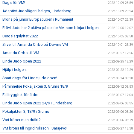
Dags för VM!
2022-10-09 23:59
Adaptivt Judoläger i helgen, Lindesberg
2022-10-09 20:24
Brons på junior Europacupen i Rumänien!
2022-10-07 23:39
Frövi Judo har 2 aktiva på senior VM som börjar i helgen!
2022-10-05 12:07
Bergslagslyftet 2022
2022-10-05 09:58
Silver till Amanda Orrbo på Downs VM
2022-10-01 23:39
Amanda Orrbo till VM
2022-09-27 12:26
Linde Judo Open 2022
2022-09-25 12:29
Hjälp i helgen!
2022-09-22 19:29
Snart dags för Linde judo open!
2022-09-14 09:10
Påminnelse Pokaljakten 3, Grums 18/9
2022-09-12 09:53
Falltrygghet för äldre
2022-09-07 17:04
Linde Judo Open 2022 24/9 i Lindesberg
2022-09-06 08:35
Pokaljakten 3, 18/9 i Grums
2022-09-06 08:26
Vart köper man dräkt?
2022-09-06 08:19
VM brons till Ingrid Nilsson i Sarajevo!
2022-08-27 18:38