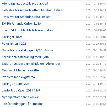
Åter dags att beställa rygglappar!
2021-10-15 10:54
Tårtkalas för Amanda efter EM Silver i Italien
2021-10-12 16:17
EM Silver för Amanda Orrbo i Italien!
2021-10-06 15:19
EM för Amanda Orrbo i Italien
2021-10-02 10:11
Junior VM för Matilda Nilsson i Italien
2021-10-02 10:08
Tävlingar i höst
2021-10-01 22:07
Pokaljakten 1 2021
2021-09-27 10:56
Dags för pokaljakt igen! 9/10 I Arvika
2021-09-21 20:59
Teknik och Kata träning med Björn
2021-09-21 18:16
Elitidrottsstipendium till Ida och Alexander
2021-09-20 11:46
Termins & Medlemsavgifter
2021-09-20 10:54
Problem med avgifterna!
2021-09-16 09:53
Tävlings hösten 2021!
2021-09-14 19:16
Linde Judo Open 2021 11/9
2021-09-06 22:32
Nybörjarstart denna vecka!
2021-08-30 09:27
Lite förändringar på hemsidan!
2021-08-25 12:54