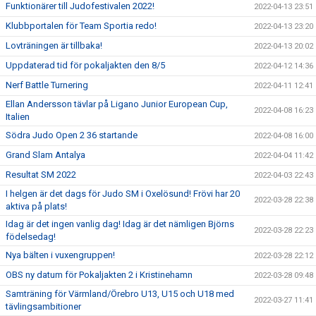
Funktionärer till Judofestivalen 2022!
2022-04-13 23:51
Klubbportalen för Team Sportia redo!
2022-04-13 23:20
Lovträningen är tillbaka!
2022-04-13 20:02
Uppdaterad tid för pokaljakten den 8/5
2022-04-12 14:36
Nerf Battle Turnering
2022-04-11 12:41
Ellan Andersson tävlar på Ligano Junior European Cup,
2022-04-08 16:23
Italien
Södra Judo Open 2 36 startande
2022-04-08 16:00
Grand Slam Antalya
2022-04-04 11:42
Resultat SM 2022
2022-04-03 22:43
I helgen är det dags för Judo SM i Oxelösund! Frövi har 20
2022-03-28 22:38
aktiva på plats!
Idag är det ingen vanlig dag! Idag är det nämligen Björns
2022-03-28 22:23
födelsedag!
Nya bälten i vuxengruppen!
2022-03-28 22:12
OBS ny datum för Pokaljakten 2 i Kristinehamn
2022-03-28 09:48
Samträning för Värmland/Örebro U13, U15 och U18 med
2022-03-27 11:41
tävlingsambitioner