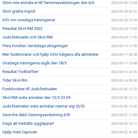
Glöm inte anmäla er till Terminsavslutningen den 6/6
2022-05-30 13:33
Stort grattis Ingrid!
2022-05-29 20:22
Info om onsdags träningarna!
2022-05-25 12:49
Resultat Skol-RM 2022
2022-05-23 17:44
Judofestivalen och Skol-RM
2022-05-23 17:25
Flera fröviiter i landslags uttagningar!
2022-05-19 11:39
Mer funktionärer och hjälp inför helgens alla aktiviteter
2022-05-17 20:38
Onsdags träningarna utgår den 18/5
2022-05-17 15:48
Resultat Trollträffen!
2022-05-16 22:45
Tider Skol-Rm
2022-05-16 09:34
Funktionärer till Judofestivalen
2022-05-05 12:22
Skol-RM sista anmälan den 13/5 23.59
2022-05-05 12:12
Judofestivalen sista anmälan närmar sig! (6/5)
2022-05-05 12:05
Save the date! Säsongsavslutning 6/6!
2022-04-27 11:09
Dags att beställa rygglappar!
2022-04-25 10:12
Hjälp med Capricen
2022-04-22 21:03