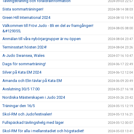
Tävlingsträning och föräldrainformation
2024-09-03 22:57
Sista sommarträningen!
2024-08-14 08:03
Green Hill International 2024
2024-08-10 19:14
Välkommen till Frövi Judo - Bli en del av framgången!
2024-08-05 08:00
&#129355;
Anmälan till våra nybörjargrupper är nu öppen
2024-08-04 23:47
Terminsstart hösten 2024!
2024-08-04 23:26
A-Judo Swansea, Wales
2024-07-16 10:47
Dags för sommarträning!
2024-06-17 22:49
Silver på Kata EM 2024
2024-06-12 12:04
Amanda och Elin tävlar på Kata EM
2024-06-09 20:49
Avslutning 30/5 17.00
2024-05-27 16:18
Nordiska Mästerskapen i Judo 2024
2024-05-26 23:42
Träningar den 16/5
2024-05-15 12:19
Skol-RM och Judofestivalen!
2024-05-13 16:21
Fullspäckad tävlingshelg med läger
2024-05-12 00:07
Skol-RM för alla i mellanstadiet och högstadiet!
2024-05-03 13:41