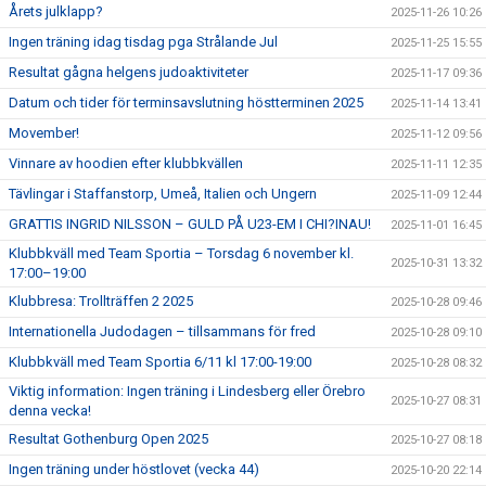
Årets julklapp?
2025-11-26 10:26
Ingen träning idag tisdag pga Strålande Jul
2025-11-25 15:55
Resultat gågna helgens judoaktiviteter
2025-11-17 09:36
Datum och tider för terminsavslutning höstterminen 2025
2025-11-14 13:41
Movember!
2025-11-12 09:56
Vinnare av hoodien efter klubbkvällen
2025-11-11 12:35
Tävlingar i Staffanstorp, Umeå, Italien och Ungern
2025-11-09 12:44
GRATTIS INGRID NILSSON – GULD PÅ U23-EM I CHI?INAU!
2025-11-01 16:45
Klubbkväll med Team Sportia – Torsdag 6 november kl.
2025-10-31 13:32
17:00–19:00
Klubbresa: Trollträffen 2 2025
2025-10-28 09:46
Internationella Judodagen – tillsammans för fred
2025-10-28 09:10
Klubbkväll med Team Sportia 6/11 kl 17:00-19:00
2025-10-28 08:32
Viktig information: Ingen träning i Lindesberg eller Örebro
2025-10-27 08:31
denna vecka!
Resultat Gothenburg Open 2025
2025-10-27 08:18
Ingen träning under höstlovet (vecka 44)
2025-10-20 22:14