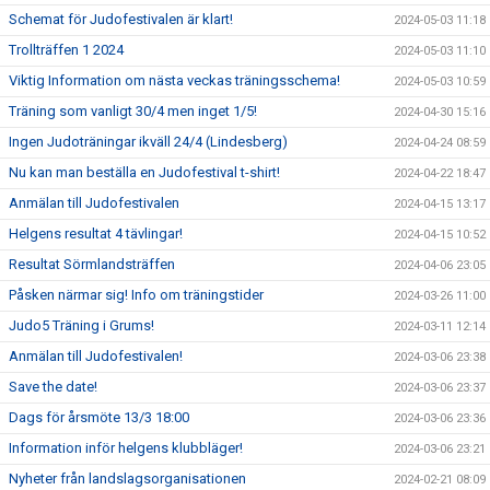
Schemat för Judofestivalen är klart!
2024-05-03 11:18
Trollträffen 1 2024
2024-05-03 11:10
Viktig Information om nästa veckas träningsschema!
2024-05-03 10:59
Träning som vanligt 30/4 men inget 1/5!
2024-04-30 15:16
Ingen Judoträningar ikväll 24/4 (Lindesberg)
2024-04-24 08:59
Nu kan man beställa en Judofestival t-shirt!
2024-04-22 18:47
Anmälan till Judofestivalen
2024-04-15 13:17
Helgens resultat 4 tävlingar!
2024-04-15 10:52
Resultat Sörmlandsträffen
2024-04-06 23:05
Påsken närmar sig! Info om träningstider
2024-03-26 11:00
Judo5 Träning i Grums!
2024-03-11 12:14
Anmälan till Judofestivalen!
2024-03-06 23:38
Save the date!
2024-03-06 23:37
Dags för årsmöte 13/3 18:00
2024-03-06 23:36
Information inför helgens klubbläger!
2024-03-06 23:21
Nyheter från landslagsorganisationen
2024-02-21 08:09