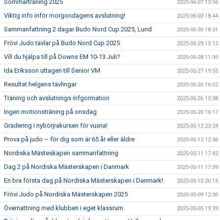
Sommarträning 2025
2025-06-07 13:56
Viktig info inför morgondagens avslutning!
2025-06-03 18:44
Sammanfattning 2 dagar Budo Nord Cup 2025, Lund
2025-05-30 18:31
Frövi Judo tävlar på Budo Nord Cup 2025
2025-05-29 15:15
Vill du hjälpa till på Downs EM 10-13 Juli?
2025-05-28 11:35
Ida Eriksson uttagen till Senior VM
2025-05-27 19:55
Resultat helgens tävlingar
2025-05-26 16:52
Träning och avslutnings infgormation
2025-05-26 15:38
Ingen motionsträning på onsdag
2025-05-20 16:17
Gradering i nybörjrakursen för vuxna!
2025-05-12 23:24
Prova på judo – för dig som är 65 år eller äldre
2025-05-12 12:36
Nordiska Mästeskapen sammanfattning
2025-05-11 17:42
Dag 2 på Nordiska Mästerskapen i Danmark
2025-05-11 17:39
En bra första dag på Nordiska Mästerskapen i Danmark!
2025-05-10 20:15
Frövi Judo på Nordiska Mästerskapen 2025
2025-05-09 12:00
Övernattning med klubben i eget klassrum
2025-05-05 19:39