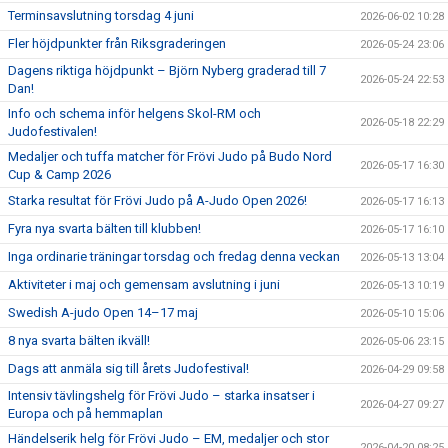
Terminsavslutning torsdag 4 juni
2026-06-02 10:28
Fler höjdpunkter från Riksgraderingen
2026-05-24 23:06
Dagens riktiga höjdpunkt – Björn Nyberg graderad till 7
2026-05-24 22:53
Dan!
Info och schema inför helgens Skol-RM och
2026-05-18 22:29
Judofestivalen!
Medaljer och tuffa matcher för Frövi Judo på Budo Nord
2026-05-17 16:30
Cup & Camp 2026
Starka resultat för Frövi Judo på A-Judo Open 2026!
2026-05-17 16:13
Fyra nya svarta bälten till klubben!
2026-05-17 16:10
Inga ordinarie träningar torsdag och fredag denna veckan
2026-05-13 13:04
Aktiviteter i maj och gemensam avslutning i juni
2026-05-13 10:19
Swedish A-judo Open 14–17 maj
2026-05-10 15:06
8 nya svarta bälten ikväll!
2026-05-06 23:15
Dags att anmäla sig till årets Judofestival!
2026-04-29 09:58
Intensiv tävlingshelg för Frövi Judo – starka insatser i
2026-04-27 09:27
Europa och på hemmaplan
Händelserik helg för Frövi Judo – EM, medaljer och stor
2026-04-20 08:25