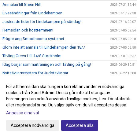
Anmälan till Green Hill
2021-07-21 12:44
Livesändningar från Lindekampen
2021-07-17 22:38
Justerade tider för Lindekampen på söndag!
2021-07-16 00:07
Hemsidan och höstterminen!
2021-07-05 09:54
Frågor ang Smoothcomp systemet
2021-07-05 09:18
Glöm inte att anmäla till Lindekampen den 18/7
2021-07-05 08:50
Tävling Green Hill 14/8 Stockholm
2021-07-01 08:37
Idag börjar sommarträningen och Tävling på gång!
2021-06-29 10:51
Nytt tävlingssystem för Judotävlingar
2021-06-22 18:00
Sommarträning från och med 29/6 kl 17.30-18.45
2021-06-09 21:44
För att hemsidan ska fungera korrekt använder vi nödvändiga
Knappen klubbshop är uppdaterad
2021-05-22 15:27
cookies från SportAdmin. Dessa går inte att stänga av.
Passa på och stötta klubben, köp klubbkläder på Team
Föreningen kan också använda frivilliga cookies, t.ex. för statistik
2021-05-22 15:00
Sportia
eller marknadsföring. Du väljer själv om du vill acceptera dessa.
Anmälan till avslutningen den 29/5 anmäl så fort som
Anpassa dina val
2021-05-22 14:34
möjligt!
Graderingstider vart köper jag mitt bälte?
Acceptera nödvändiga
Acceptera alla
2021-05-18 11:35
Ingen träning på torsdag 13/5
2021-05-10 19:36