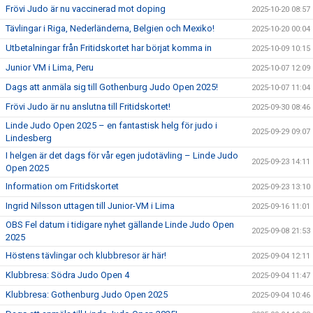
Frövi Judo är nu vaccinerad mot doping
2025-10-20 08:57
Tävlingar i Riga, Nederländerna, Belgien och Mexiko!
2025-10-20 00:04
Utbetalningar från Fritidskortet har börjat komma in
2025-10-09 10:15
Junior VM i Lima, Peru
2025-10-07 12:09
Dags att anmäla sig till Gothenburg Judo Open 2025!
2025-10-07 11:04
Frövi Judo är nu anslutna till Fritidskortet!
2025-09-30 08:46
Linde Judo Open 2025 – en fantastisk helg för judo i
2025-09-29 09:07
Lindesberg
I helgen är det dags för vår egen judotävling – Linde Judo
2025-09-23 14:11
Open 2025
Information om Fritidskortet
2025-09-23 13:10
Ingrid Nilsson uttagen till Junior-VM i Lima
2025-09-16 11:01
OBS Fel datum i tidigare nyhet gällande Linde Judo Open
2025-09-08 21:53
2025
Höstens tävlingar och klubbresor är här!
2025-09-04 12:11
Klubbresa: Södra Judo Open 4
2025-09-04 11:47
Klubbresa: Gothenburg Judo Open 2025
2025-09-04 10:46