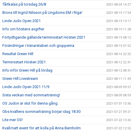
Tårtkalas på torsdag 26/8
2021-08-24 14:27
Brons till Ingrid Nilsson på Ungdoms EM i Riga!
2021-08-19 17:54
Linde Judo Open 2021
2021-08-19 13:17
Info om höstens avgifter
2021-08-19 11:28
Förtydligande gällande terminsstart Hösten 2021
2021-08-19 08:12
Förändringar i tränarstaben och grupperna
2021-08-19 07:52
Resultat Green Hill
2021-08-14 22:25
Terminsstart Hösten 2021
2021-08-12 22:31
Info inför Green Hill på lördag
2021-08-12 08:31
Green Hill Livestream
2021-08-11 11:39
Linde Judo Open 2021 11/9
2021-08-09 09:57
Sista veckan med sommarträning!
2021-08-09 08:59
OS Judon är slut för denna gång.
2021-07-31 13:36
Obs kvällens sommarträning börjar idag 18.30
2021-07-27 09:21
Lite mer OS!
2021-07-22 13:26
Kväll/natt event för att kolla på Anna Bernholm
2021-07-22 12:55