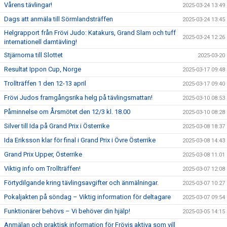
Vårens tävlingar!
2025-03-24 13:49
Dags att anmäla till Sörmlandsträffen
2025-03-24 13:45
Helgrapport från Frövi Judo: Katakurs, Grand Slam och tuff
2025-03-24 12:26
internationell damtävling!
Stjärnorna till Slottet
2025-03-20
Resultat Ippon Cup, Norge
2025-03-17 09:48
Trollträffen 1 den 12-13 april
2025-03-17 09:40
Frövi Judos framgångsrika helg på tävlingsmattan!
2025-03-10 08:53
Påminnelse om Årsmötet den 12/3 kl. 18.00
2025-03-10 08:28
Silver till Ida på Grand Prix i Österrike
2025-03-08 18:37
Ida Eriksson klar för final i Grand Prix i Övre Österrike
2025-03-08 14:43
Grand Prix Upper, Österrike
2025-03-08 11:01
Viktig info om Trollträffen!
2025-03-07 12:08
Förtydilgande kring tävlingsavgifter och änmälningar.
2025-03-07 10:27
Pokaljakten på söndag – Viktig information för deltagare
2025-03-07 09:54
Funktionärer behövs – Vi behöver din hjälp!
2025-03-05 14:15
Anmälan och praktisk information för Frövis aktiva som vill