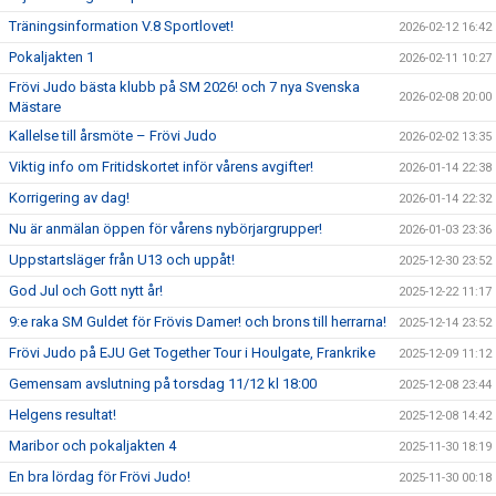
Träningsinformation V.8 Sportlovet!
2026-02-12 16:42
Pokaljakten 1
2026-02-11 10:27
Frövi Judo bästa klubb på SM 2026! och 7 nya Svenska
2026-02-08 20:00
Mästare
Kallelse till årsmöte – Frövi Judo
2026-02-02 13:35
Viktig info om Fritidskortet inför vårens avgifter!
2026-01-14 22:38
Korrigering av dag!
2026-01-14 22:32
Nu är anmälan öppen för vårens nybörjargrupper!
2026-01-03 23:36
Uppstartsläger från U13 och uppåt!
2025-12-30 23:52
God Jul och Gott nytt år!
2025-12-22 11:17
9:e raka SM Guldet för Frövis Damer! och brons till herrarna!
2025-12-14 23:52
Frövi Judo på EJU Get Together Tour i Houlgate, Frankrike
2025-12-09 11:12
Gemensam avslutning på torsdag 11/12 kl 18:00
2025-12-08 23:44
Helgens resultat!
2025-12-08 14:42
Maribor och pokaljakten 4
2025-11-30 18:19
En bra lördag för Frövi Judo!
2025-11-30 00:18