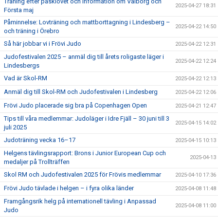
Träning efter påsklovet och information om Valborg och
2025-04-27 18:31
Första maj
Påminnelse: Lovträning och mattborttagning i Lindesberg –
2025-04-22 14:50
och träning i Örebro
Så här jobbar vi i Frövi Judo
2025-04-22 12:31
Judofestivalen 2025 – anmäl dig till årets roligaste läger i
2025-04-22 12:24
Lindesbergs
Vad är Skol-RM
2025-04-22 12:13
Anmäl dig till Skol-RM och Judofestivalen i Lindesberg
2025-04-22 12:06
Frövi Judo placerade sig bra på Copenhagen Open
2025-04-21 12:47
Tips till våra medlemmar: Judoläger i Idre Fjäll – 30 juni till 3
2025-04-15 14:02
juli 2025
Judoträning vecka 16–17
2025-04-15 10:13
Helgens tävlingsrapport: Brons i Junior European Cup och
2025-04-13
medaljer på Trollträffen
Skol RM och Judofestivalen 2025 för Frövis medlemmar
2025-04-10 17:36
Frövi Judo tävlade i helgen – i fyra olika länder
2025-04-08 11:48
Framgångsrik helg på internationell tävling i Anpassad
2025-04-08 11:00
Judo