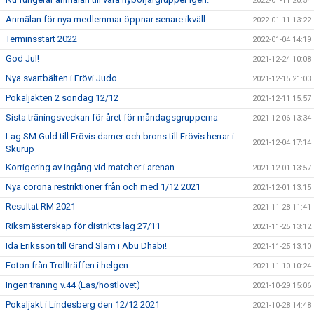
2022-01-11 20:54
Anmälan för nya medlemmar öppnar senare ikväll
2022-01-11 13:22
Terminsstart 2022
2022-01-04 14:19
God Jul!
2021-12-24 10:08
Nya svartbälten i Frövi Judo
2021-12-15 21:03
Pokaljakten 2 söndag 12/12
2021-12-11 15:57
Sista träningsveckan för året för måndagsgrupperna
2021-12-06 13:34
Lag SM Guld till Frövis damer och brons till Frövis herrar i
2021-12-04 17:14
Skurup
Korrigering av ingång vid matcher i arenan
2021-12-01 13:57
Nya corona restriktioner från och med 1/12 2021
2021-12-01 13:15
Resultat RM 2021
2021-11-28 11:41
Riksmästerskap för distrikts lag 27/11
2021-11-25 13:12
Ida Eriksson till Grand Slam i Abu Dhabi!
2021-11-25 13:10
Foton från Trollträffen i helgen
2021-11-10 10:24
Ingen träning v.44 (Läs/höstlovet)
2021-10-29 15:06
Pokaljakt i Lindesberg den 12/12 2021
2021-10-28 14:48