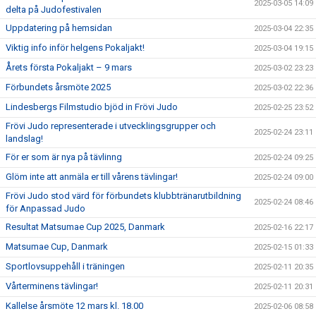
2025-03-05 14:09
delta på Judofestivalen
Uppdatering på hemsidan
2025-03-04 22:35
Viktig info inför helgens Pokaljakt!
2025-03-04 19:15
Årets första Pokaljakt – 9 mars
2025-03-02 23:23
Förbundets årsmöte 2025
2025-03-02 22:36
Lindesbergs Filmstudio bjöd in Frövi Judo
2025-02-25 23:52
Frövi Judo representerade i utvecklingsgrupper och
2025-02-24 23:11
landslag!
För er som är nya på tävlinng
2025-02-24 09:25
Glöm inte att anmäla er till vårens tävlingar!
2025-02-24 09:00
Frövi Judo stod värd för förbundets klubbtränarutbildning
2025-02-24 08:46
för Anpassad Judo
Resultat Matsumae Cup 2025, Danmark
2025-02-16 22:17
Matsumae Cup, Danmark
2025-02-15 01:33
Sportlovsuppehåll i träningen
2025-02-11 20:35
Vårterminens tävlingar!
2025-02-11 20:31
Kallelse årsmöte 12 mars kl. 18.00
2025-02-06 08:58