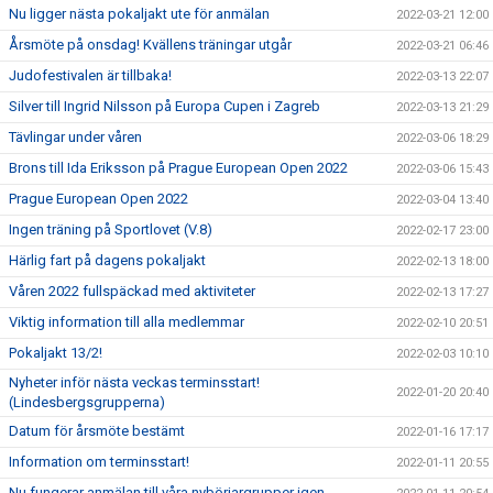
Nu ligger nästa pokaljakt ute för anmälan
2022-03-21 12:00
Årsmöte på onsdag! Kvällens träningar utgår
2022-03-21 06:46
Judofestivalen är tillbaka!
2022-03-13 22:07
Silver till Ingrid Nilsson på Europa Cupen i Zagreb
2022-03-13 21:29
Tävlingar under våren
2022-03-06 18:29
Brons till Ida Eriksson på Prague European Open 2022
2022-03-06 15:43
Prague European Open 2022
2022-03-04 13:40
Ingen träning på Sportlovet (V.8)
2022-02-17 23:00
Härlig fart på dagens pokaljakt
2022-02-13 18:00
Våren 2022 fullspäckad med aktiviteter
2022-02-13 17:27
Viktig information till alla medlemmar
2022-02-10 20:51
Pokaljakt 13/2!
2022-02-03 10:10
Nyheter inför nästa veckas terminsstart!
2022-01-20 20:40
(Lindesbergsgrupperna)
Datum för årsmöte bestämt
2022-01-16 17:17
Information om terminsstart!
2022-01-11 20:55
Nu fungerar anmälan till våra nybörjargrupper igen.