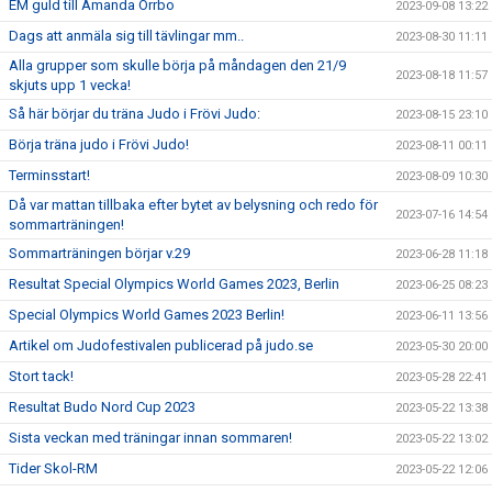
EM guld till Amanda Orrbo
2023-09-08 13:22
Dags att anmäla sig till tävlingar mm..
2023-08-30 11:11
Alla grupper som skulle börja på måndagen den 21/9
2023-08-18 11:57
skjuts upp 1 vecka!
Så här börjar du träna Judo i Frövi Judo:
2023-08-15 23:10
Börja träna judo i Frövi Judo!
2023-08-11 00:11
Terminsstart!
2023-08-09 10:30
Då var mattan tillbaka efter bytet av belysning och redo för
2023-07-16 14:54
sommarträningen!
Sommarträningen börjar v.29
2023-06-28 11:18
Resultat Special Olympics World Games 2023, Berlin
2023-06-25 08:23
Special Olympics World Games 2023 Berlin!
2023-06-11 13:56
Artikel om Judofestivalen publicerad på judo.se
2023-05-30 20:00
Stort tack!
2023-05-28 22:41
Resultat Budo Nord Cup 2023
2023-05-22 13:38
Sista veckan med träningar innan sommaren!
2023-05-22 13:02
Tider Skol-RM
2023-05-22 12:06