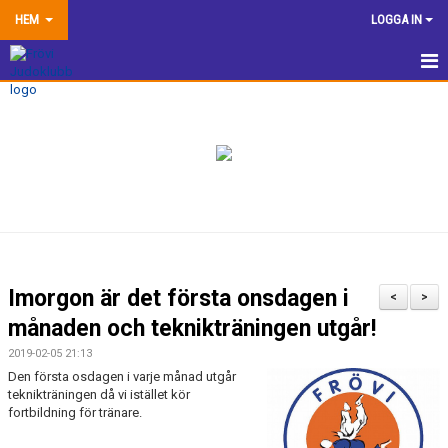
HEM
LOGGA IN
HEM
NYHETER
TRÄNINGSINFORMATION
TÄVLA
VÅRA EGNA ARRANGEMANG
Imorgon är det första onsdagen i
<
>
DOKUMENTBANK
månaden och teknikträningen utgår!
2019-02-05 21:13
KLUBBSHOP
Den första osdagen i varje månad utgår
teknikträningen då vi istället kör
KONTAKTA OSS
fortbildning för tränare.