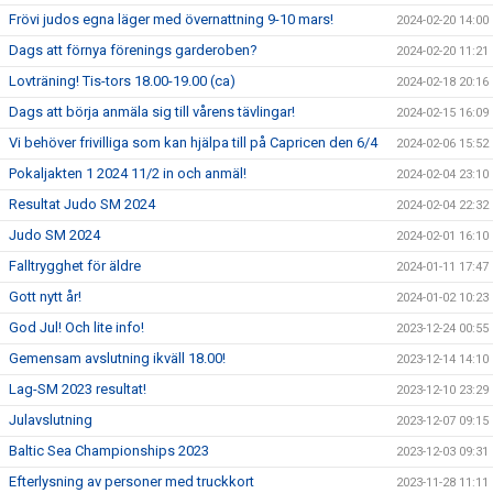
Frövi judos egna läger med övernattning 9-10 mars!
2024-02-20 14:00
Dags att förnya förenings garderoben?
2024-02-20 11:21
Lovträning! Tis-tors 18.00-19.00 (ca)
2024-02-18 20:16
Dags att börja anmäla sig till vårens tävlingar!
2024-02-15 16:09
Vi behöver frivilliga som kan hjälpa till på Capricen den 6/4
2024-02-06 15:52
Pokaljakten 1 2024 11/2 in och anmäl!
2024-02-04 23:10
Resultat Judo SM 2024
2024-02-04 22:32
Judo SM 2024
2024-02-01 16:10
Falltrygghet för äldre
2024-01-11 17:47
Gott nytt år!
2024-01-02 10:23
God Jul! Och lite info!
2023-12-24 00:55
Gemensam avslutning ikväll 18.00!
2023-12-14 14:10
Lag-SM 2023 resultat!
2023-12-10 23:29
Julavslutning
2023-12-07 09:15
Baltic Sea Championships 2023
2023-12-03 09:31
Efterlysning av personer med truckkort
2023-11-28 11:11