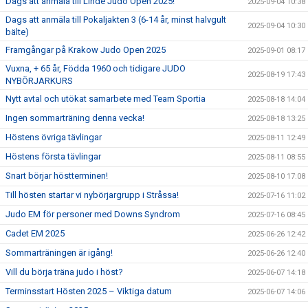
Dags att anmäla till Linde Judo Open 2025!
2025-09-04 10:38
Dags att anmäla till Pokaljakten 3 (6-14 år, minst halvgult
2025-09-04 10:30
bälte)
Framgångar på Krakow Judo Open 2025
2025-09-01 08:17
Vuxna, + 65 år, Födda 1960 och tidigare JUDO
2025-08-19 17:43
NYBÖRJARKURS
Nytt avtal och utökat samarbete med Team Sportia
2025-08-18 14:04
Ingen sommarträning denna vecka!
2025-08-18 13:25
Höstens övriga tävlingar
2025-08-11 12:49
Höstens första tävlingar
2025-08-11 08:55
Snart börjar höstterminen!
2025-08-10 17:08
Till hösten startar vi nybörjargrupp i Stråssa!
2025-07-16 11:02
Judo EM för personer med Downs Syndrom
2025-07-16 08:45
Cadet EM 2025
2025-06-26 12:42
Sommarträningen är igång!
2025-06-26 12:40
Vill du börja träna judo i höst?
2025-06-07 14:18
Terminsstart Hösten 2025 – Viktiga datum
2025-06-07 14:06