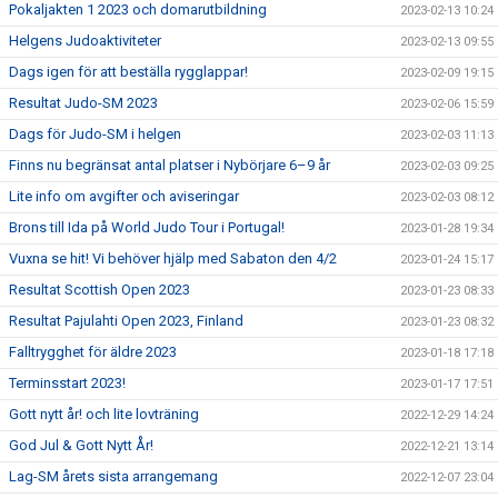
Pokaljakten 1 2023 och domarutbildning
2023-02-13 10:24
Helgens Judoaktiviteter
2023-02-13 09:55
Dags igen för att beställa rygglappar!
2023-02-09 19:15
Resultat Judo-SM 2023
2023-02-06 15:59
Dags för Judo-SM i helgen
2023-02-03 11:13
Finns nu begränsat antal platser i Nybörjare 6–9 år
2023-02-03 09:25
Lite info om avgifter och aviseringar
2023-02-03 08:12
Brons till Ida på World Judo Tour i Portugal!
2023-01-28 19:34
Vuxna se hit! Vi behöver hjälp med Sabaton den 4/2
2023-01-24 15:17
Resultat Scottish Open 2023
2023-01-23 08:33
Resultat Pajulahti Open 2023, Finland
2023-01-23 08:32
Falltrygghet för äldre 2023
2023-01-18 17:18
Terminsstart 2023!
2023-01-17 17:51
Gott nytt år! och lite lovträning
2022-12-29 14:24
God Jul & Gott Nytt År!
2022-12-21 13:14
Lag-SM årets sista arrangemang
2022-12-07 23:04