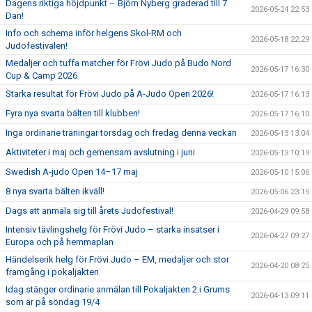
Dagens riktiga höjdpunkt – Björn Nyberg graderad till 7
2026-05-24 22:53
Dan!
Info och schema inför helgens Skol-RM och
2026-05-18 22:29
Judofestivalen!
Medaljer och tuffa matcher för Frövi Judo på Budo Nord
2026-05-17 16:30
Cup & Camp 2026
Starka resultat för Frövi Judo på A-Judo Open 2026!
2026-05-17 16:13
Fyra nya svarta bälten till klubben!
2026-05-17 16:10
Inga ordinarie träningar torsdag och fredag denna veckan
2026-05-13 13:04
Aktiviteter i maj och gemensam avslutning i juni
2026-05-13 10:19
Swedish A-judo Open 14–17 maj
2026-05-10 15:06
8 nya svarta bälten ikväll!
2026-05-06 23:15
Dags att anmäla sig till årets Judofestival!
2026-04-29 09:58
Intensiv tävlingshelg för Frövi Judo – starka insatser i
2026-04-27 09:27
Europa och på hemmaplan
Händelserik helg för Frövi Judo – EM, medaljer och stor
2026-04-20 08:25
framgång i pokaljakten
Idag stänger ordinarie anmälan till Pokaljakten 2 i Grums
2026-04-13 09:11
som är på söndag 19/4