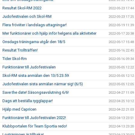
Resultat Skol-RM 2022
2022-05-23 17:44
Judofestivalen och Skol-RM
2022-05-23 17:25
Flera fröviiter i landslags uttagningar!
2022-05-19 11:39
Mer funktionärer och hjälp inför helgens alla aktiviteter
2022-05-17 20:38
Onsdags träningarna utgår den 18/5
2022-05-17 15:48
Resultat Trollträffen!
2022-05-16 22:45
Tider Skol-Rm
2022-05-16 09:34
Funktionärer till Judofestivalen
2022-05-05 12:22
Skol-RM sista anmälan den 13/5 23.59
2022-05-05 12:12
Judofestivalen sista anmälan närmar sig! (6/5)
2022-05-05 12:05
Save the date! Säsongsavslutning 6/6!
2022-04-27 11:09
Dags att beställa rygglappar!
2022-04-25 10:12
Hjälp med Capricen
2022-04-22 21:03
Funktionärer till Judofestivalen 2022!
2022-04-13 23:51
Klubbportalen för Team Sportia redo!
2022-04-13 23:20
Lovträningen är tillbaka!
2022-04-13 20:02