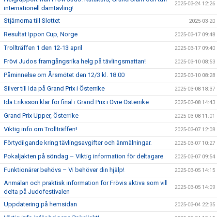
2025-03-24 12:26
internationell damtävling!
Stjärnorna till Slottet
2025-03-20
Resultat Ippon Cup, Norge
2025-03-17 09:48
Trollträffen 1 den 12-13 april
2025-03-17 09:40
Frövi Judos framgångsrika helg på tävlingsmattan!
2025-03-10 08:53
Påminnelse om Årsmötet den 12/3 kl. 18.00
2025-03-10 08:28
Silver till Ida på Grand Prix i Österrike
2025-03-08 18:37
Ida Eriksson klar för final i Grand Prix i Övre Österrike
2025-03-08 14:43
Grand Prix Upper, Österrike
2025-03-08 11:01
Viktig info om Trollträffen!
2025-03-07 12:08
Förtydilgande kring tävlingsavgifter och änmälningar.
2025-03-07 10:27
Pokaljakten på söndag – Viktig information för deltagare
2025-03-07 09:54
Funktionärer behövs – Vi behöver din hjälp!
2025-03-05 14:15
Anmälan och praktisk information för Frövis aktiva som vill
2025-03-05 14:09
delta på Judofestivalen
Uppdatering på hemsidan
2025-03-04 22:35