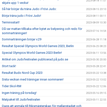
2023-08-18 11:57
skjuts upp 1 vecka!
Så här börjar du träna Judo i Frövi Judo:
2023-08-15 23:10
Börja träna judo i Frövi Judo!
2023-08-11 00:11
Terminsstart!
2023-08-09 10:30
Då var mattan tillbaka efter bytet av belysning och redo för
2023-07-16 14:54
sommarträningen!
Sommarträningen börjar v.29
2023-06-28 11:18
Resultat Special Olympics World Games 2023, Berlin
2023-06-25 08:23
Special Olympics World Games 2023 Berlin!
2023-06-11 13:56
Artikel om Judofestivalen publicerad på judo.se
2023-05-30 20:00
Stort tack!
2023-05-28 22:41
Resultat Budo Nord Cup 2023
2023-05-22 13:38
Sista veckan med träningar innan sommaren!
2023-05-22 13:02
Tider Skol-RM
2023-05-22 12:06
Ingen träning på torsdag!
2023-05-16 09:15
Matpaket till Judofestivalen
2023-05-11 22:55
Dags att anmäla till Riksmästerskap för mellanstadiet och