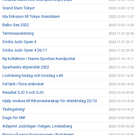
Grand Slam Tokyo!
2022-12-03 12:10
Ida Eriksson till Tokyo Grandslam
2022-12-02 11:07
Baltic Sea 2022
2022-12-02 11:03
Terminsavslutning
2022-11-27 22:34
Södra Judo Open 4
2022-11-27 22:11
Södra Judo Open 4 26/11
2022-11-22 20:32
Ny kollektion i Teams Sportias Kundportal
2022-11-16 13:11
Sparbanks stipendiet 2022
2022-11-14 17:52
Lovträning tisdag och torsdag v.44
2022-10-27 12:31
Fel länk i förra utskicket
2022-10-20 14:59
Resultat SJO 3 och GJO
2022-10-16 20:42
Hjälp önskas till Riksmästerskap för distriktslag 22/10
2022-10-14 14:29
Tävlingshelg!
2022-10-14 14:27
Dags för VM!
2022-10-09 23:59
Adaptivt Judoläger i helgen, Lindesberg
2022-10-09 20:24
Brons på junior Europacupen i Rumänien!
2022-10-07 23:39