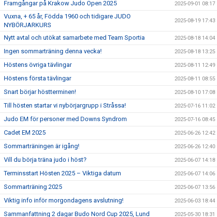
Framgångar på Krakow Judo Open 2025
2025-09-01 08:17
Vuxna, + 65 år, Födda 1960 och tidigare JUDO
2025-08-19 17:43
NYBÖRJARKURS
Nytt avtal och utökat samarbete med Team Sportia
2025-08-18 14:04
Ingen sommarträning denna vecka!
2025-08-18 13:25
Höstens övriga tävlingar
2025-08-11 12:49
Höstens första tävlingar
2025-08-11 08:55
Snart börjar höstterminen!
2025-08-10 17:08
Till hösten startar vi nybörjargrupp i Stråssa!
2025-07-16 11:02
Judo EM för personer med Downs Syndrom
2025-07-16 08:45
Cadet EM 2025
2025-06-26 12:42
Sommarträningen är igång!
2025-06-26 12:40
Vill du börja träna judo i höst?
2025-06-07 14:18
Terminsstart Hösten 2025 – Viktiga datum
2025-06-07 14:06
Sommarträning 2025
2025-06-07 13:56
Viktig info inför morgondagens avslutning!
2025-06-03 18:44
Sammanfattning 2 dagar Budo Nord Cup 2025, Lund
2025-05-30 18:31