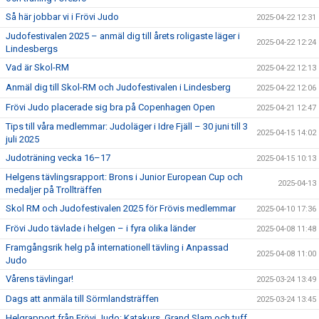
Så här jobbar vi i Frövi Judo
2025-04-22 12:31
Judofestivalen 2025 – anmäl dig till årets roligaste läger i
2025-04-22 12:24
Lindesbergs
Vad är Skol-RM
2025-04-22 12:13
Anmäl dig till Skol-RM och Judofestivalen i Lindesberg
2025-04-22 12:06
Frövi Judo placerade sig bra på Copenhagen Open
2025-04-21 12:47
Tips till våra medlemmar: Judoläger i Idre Fjäll – 30 juni till 3
2025-04-15 14:02
juli 2025
Judoträning vecka 16–17
2025-04-15 10:13
Helgens tävlingsrapport: Brons i Junior European Cup och
2025-04-13
medaljer på Trollträffen
Skol RM och Judofestivalen 2025 för Frövis medlemmar
2025-04-10 17:36
Frövi Judo tävlade i helgen – i fyra olika länder
2025-04-08 11:48
Framgångsrik helg på internationell tävling i Anpassad
2025-04-08 11:00
Judo
Vårens tävlingar!
2025-03-24 13:49
Dags att anmäla till Sörmlandsträffen
2025-03-24 13:45
Helgrapport från Frövi Judo: Katakurs, Grand Slam och tuff