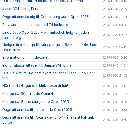
Utbetalningar från Fritidskortet har börjat komma in
2025-10-09 10:15
Junior VM i Lima, Peru
2025-10-07 12:09
Dags att anmäla sig till Gothenburg Judo Open 2025!
2025-10-07 11:04
Frövi Judo är nu anslutna till Fritidskortet!
2025-09-30 08:46
Linde Judo Open 2025 – en fantastisk helg för judo i
2025-09-29 09:07
Lindesberg
I helgen är det dags för vår egen judotävling – Linde Judo
2025-09-23 14:11
Open 2025
Information om Fritidskortet
2025-09-23 13:10
Ingrid Nilsson uttagen till Junior-VM i Lima
2025-09-16 11:01
OBS Fel datum i tidigare nyhet gällande Linde Judo Open
2025-09-08 21:53
2025
Höstens tävlingar och klubbresor är här!
2025-09-04 12:11
Klubbresa: Södra Judo Open 4
2025-09-04 11:47
Klubbresa: Gothenburg Judo Open 2025
2025-09-04 10:46
Dags att anmäla till Linde Judo Open 2025!
2025-09-04 10:38
Dags att anmäla till Pokaljakten 3 (6-14 år, minst halvgult
2025-09-04 10:30
bälte)