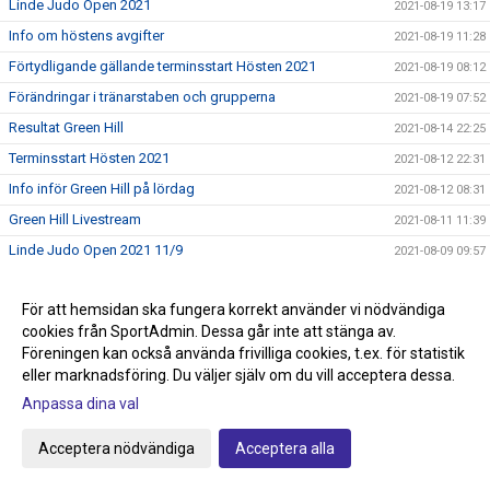
Linde Judo Open 2021
2021-08-19 13:17
Info om höstens avgifter
2021-08-19 11:28
Förtydligande gällande terminsstart Hösten 2021
2021-08-19 08:12
Förändringar i tränarstaben och grupperna
2021-08-19 07:52
Resultat Green Hill
2021-08-14 22:25
Terminsstart Hösten 2021
2021-08-12 22:31
Info inför Green Hill på lördag
2021-08-12 08:31
Green Hill Livestream
2021-08-11 11:39
Linde Judo Open 2021 11/9
2021-08-09 09:57
Sista veckan med sommarträning!
2021-08-09 08:59
För att hemsidan ska fungera korrekt använder vi nödvändiga
OS Judon är slut för denna gång.
2021-07-31 13:36
cookies från SportAdmin. Dessa går inte att stänga av.
Obs kvällens sommarträning börjar idag 18.30
2021-07-27 09:21
Föreningen kan också använda frivilliga cookies, t.ex. för statistik
Lite mer OS!
eller marknadsföring. Du väljer själv om du vill acceptera dessa.
2021-07-22 13:26
Anpassa dina val
Kväll/natt event för att kolla på Anna Bernholm
2021-07-22 12:55
Anmälan till Green Hill
2021-07-21 12:44
Acceptera nödvändiga
Acceptera alla
Livesändningar från Lindekampen
2021-07-17 22:38