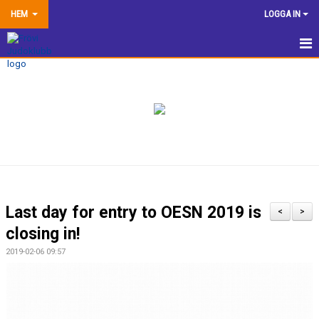
HEM
LOGGA IN
HEM
NYHETER
TRÄNINGSINFORMATION
TÄVLA
VÅRA EGNA ARRANGEMANG
Last day for entry to OESN 2019 is
<
>
DOKUMENTBANK
closing in!
2019-02-06 09:57
KLUBBSHOP
KONTAKTA OSS