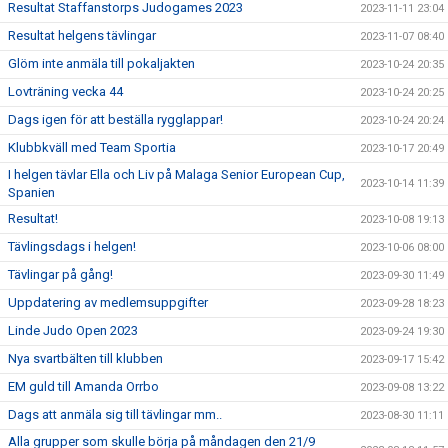
Resultat Staffanstorps Judogames 2023
2023-11-11 23:04
Resultat helgens tävlingar
2023-11-07 08:40
Glöm inte anmäla till pokaljakten
2023-10-24 20:35
Lovträning vecka 44
2023-10-24 20:25
Dags igen för att beställa rygglappar!
2023-10-24 20:24
Klubbkväll med Team Sportia
2023-10-17 20:49
I helgen tävlar Ella och Liv på Malaga Senior European Cup,
2023-10-14 11:39
Spanien
Resultat!
2023-10-08 19:13
Tävlingsdags i helgen!
2023-10-06 08:00
Tävlingar på gång!
2023-09-30 11:49
Uppdatering av medlemsuppgifter
2023-09-28 18:23
Linde Judo Open 2023
2023-09-24 19:30
Nya svartbälten till klubben
2023-09-17 15:42
EM guld till Amanda Orrbo
2023-09-08 13:22
Dags att anmäla sig till tävlingar mm..
2023-08-30 11:11
Alla grupper som skulle börja på måndagen den 21/9