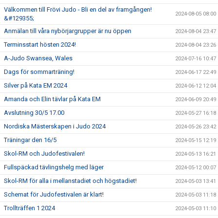
Välkommen till Frövi Judo - Bli en del av framgången!
2024-08-05 08:00
&#129355;
Anmälan till våra nybörjargrupper är nu öppen
2024-08-04 23:47
Terminsstart hösten 2024!
2024-08-04 23:26
A-Judo Swansea, Wales
2024-07-16 10:47
Dags för sommarträning!
2024-06-17 22:49
Silver på Kata EM 2024
2024-06-12 12:04
Amanda och Elin tävlar på Kata EM
2024-06-09 20:49
Avslutning 30/5 17.00
2024-05-27 16:18
Nordiska Mästerskapen i Judo 2024
2024-05-26 23:42
Träningar den 16/5
2024-05-15 12:19
Skol-RM och Judofestivalen!
2024-05-13 16:21
Fullspäckad tävlingshelg med läger
2024-05-12 00:07
Skol-RM för alla i mellanstadiet och högstadiet!
2024-05-03 13:41
Schemat för Judofestivalen är klart!
2024-05-03 11:18
Trollträffen 1 2024
2024-05-03 11:10