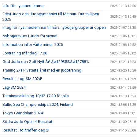
Info för nya medlemmar
2025-01-13 14:56
Frövi Judo och Judogymnasiet till Matsuru Dutch Open
2025-01-13 10:48
2025
Intag för nya medlemmar till våra nybörjargrupper är öppen
2025-01-07 08:35
Nybörjarekurs i Judo för vuxna!
2025-01-06 16:01
Information inför vårterminen 2025
2025-01-06 14:52
Lovträning måndag 17.00
2025-01-05 18:02
God Judo och Gott Nytt År! &#129355;&#127881;
2024-12-21 15:23
Träning 2/1 Rivstarta året med en judoträning
2024-12-20 15:38
Resultat Lag-SM 2024!
2024-12-14 16:59
Lag-SM 2024
2024-12-14 08:58
Terminsavslutning 18/12 17.30 för alla
2024-12-10 10:53
Baltic Sea Championships 2024, Finland
2024-12-08 16:20
Tokyo Grandslam 2024!
2024-12-08 16:01
Södra Judo Open 4-Resultat
2024-11-30 23:10
Resultat Trollträffen dag 2!
2024-11-10 23:00