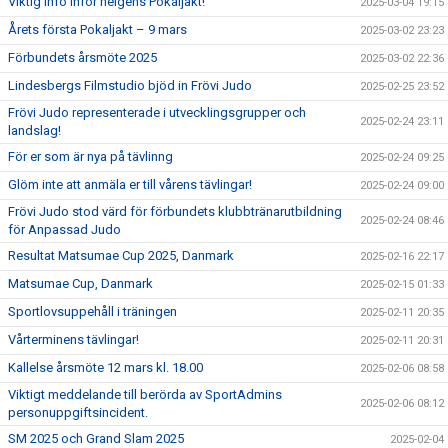
Viktig info inför helgens Pokaljakt!
2025-03-04 19:15
Årets första Pokaljakt – 9 mars
2025-03-02 23:23
Förbundets årsmöte 2025
2025-03-02 22:36
Lindesbergs Filmstudio bjöd in Frövi Judo
2025-02-25 23:52
Frövi Judo representerade i utvecklingsgrupper och
2025-02-24 23:11
landslag!
För er som är nya på tävlinng
2025-02-24 09:25
Glöm inte att anmäla er till vårens tävlingar!
2025-02-24 09:00
Frövi Judo stod värd för förbundets klubbtränarutbildning
2025-02-24 08:46
för Anpassad Judo
Resultat Matsumae Cup 2025, Danmark
2025-02-16 22:17
Matsumae Cup, Danmark
2025-02-15 01:33
Sportlovsuppehåll i träningen
2025-02-11 20:35
Vårterminens tävlingar!
2025-02-11 20:31
Kallelse årsmöte 12 mars kl. 18.00
2025-02-06 08:58
Viktigt meddelande till berörda av SportAdmins
2025-02-06 08:12
personuppgiftsincident.
SM 2025 och Grand Slam 2025
2025-02-04