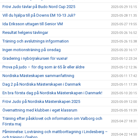
Frövi Judo tävlar på Budo Nord Cup 2025
2025-05-29 15:15
Vill du hjälpa till på Downs EM 10-13 Juli?
2025-05-28 11:35
Ida Eriksson uttagen till Senior VM
2025-05-27 19:55
Resultat helgens tävlingar
2025-05-26 16:52
Träning och avslutnings infgormation
2025-05-26 15:38
Ingen motionsträning på onsdag
2025-05-20 16:17
Gradering i nybörjrakursen för vuxna!
2025-05-12 23:24
Prova på judo – för dig som är 65 år eller äldre
2025-05-12 12:36
Nordiska Mästeskapen sammanfattning
2025-05-11 17:42
Dag 2 på Nordiska Mästerskapen i Danmark
2025-05-11 17:39
En bra första dag på Nordiska Mästerskapen i Danmark!
2025-05-10 20:15
Frövi Judo på Nordiska Mästerskapen 2025
2025-05-09 12:00
Övernattning med klubben i eget klassrum
2025-05-05 19:39
Träning efter påsklovet och information om Valborg och
2025-04-27 18:31
Första maj
Påminnelse: Lovträning och mattborttagning i Lindesberg –
2025-04-22 14:50
och träning i Örebro