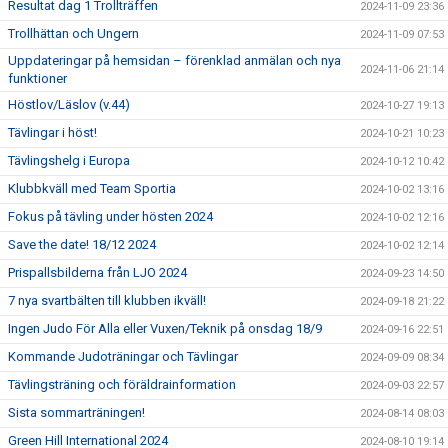
Resultat dag 1 Trollträffen
2024-11-09 23:36
Trollhättan och Ungern
2024-11-09 07:53
Uppdateringar på hemsidan – förenklad anmälan och nya
2024-11-06 21:14
funktioner
Höstlov/Läslov (v.44)
2024-10-27 19:13
Tävlingar i höst!
2024-10-21 10:23
Tävlingshelg i Europa
2024-10-12 10:42
Klubbkväll med Team Sportia
2024-10-02 13:16
Fokus på tävling under hösten 2024
2024-10-02 12:16
Save the date! 18/12 2024
2024-10-02 12:14
Prispallsbilderna från LJO 2024
2024-09-23 14:50
7 nya svartbälten till klubben ikväll!
2024-09-18 21:22
Ingen Judo För Alla eller Vuxen/Teknik på onsdag 18/9
2024-09-16 22:51
Kommande Judoträningar och Tävlingar
2024-09-09 08:34
Tävlingsträning och föräldrainformation
2024-09-03 22:57
Sista sommarträningen!
2024-08-14 08:03
Green Hill International 2024
2024-08-10 19:14