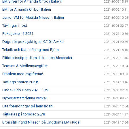
EM Silver för Amanda Orrbo i Italien!
2021-10-06 15:19
EM för Amanda Orrbo i Italien
2021-10-02 10:11
Junior VM för Matilda Nilsson i Italien
2021-10-02 10:08
Tävlingar i höst
2021-10-01 22:07
Pokaljakten 1 2021
2021-09-27 10:56
Dags för pokaljakt igen! 9/10 I Arvika
2021-09-21 20:59
Teknik och Kata träning med Björn
2021-09-21 18:16
Elitidrottsstipendium till Ida och Alexander
2021-09-20 11:46
Termins & Medlemsavgifter
2021-09-20 10:54
Problem med avgifterna!
2021-09-16 09:53
Tävlings hösten 2021!
2021-09-14 19:16
Linde Judo Open 2021 11/9
2021-09-06 22:32
Nybörjarstart denna vecka!
2021-08-30 09:27
Lite förändringar på hemsidan!
2021-08-25 12:54
Tårtkalas på torsdag 26/8
2021-08-24 14:27
Brons till Ingrid Nilsson på Ungdoms EM i Riga!
2021-08-19 17:54