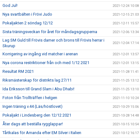
God Jul!
2021-12-24 10:08
Nya svartbälten i Frövi Judo
2021-12-15 21:03
Pokaljakten 2 söndag 12/12
2021-12-11 15:57
Sista träningsveckan för året för måndagsgrupperna
2021-12-06 13:34
Lag SM Guld till Frövis damer och brons till Frövis herrar i
2021-12-04 17:14
Skurup
Korrigering av ingång vid matcher i arenan
2021-12-01 13:57
Nya corona restriktioner från och med 1/12 2021
2021-12-01 13:15
Resultat RM 2021
2021-11-28 11:41
Riksmästerskap för distrikts lag 27/11
2021-11-25 13:12
Ida Eriksson till Grand Slam i Abu Dhabi!
2021-11-25 13:10
Foton från Trollträffen i helgen
2021-11-10 10:24
Ingen träning v.44 (Läs/höstlovet)
2021-10-29 15:06
Pokaljakt i Lindesberg den 12/12 2021
2021-10-28 14:48
Åter dags att beställa rygglappar!
2021-10-15 10:54
Tårtkalas för Amanda efter EM Silver i Italien
2021-10-12 16:17