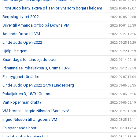
Frövi Judo har 2 aktiva på senior VM som börjar i helgen!
2022-10-05 12:07
Bergslagslyftet 2022
2022-10-05 09:58
Silver till Amanda Orrbo på Downs VM
2022-10-01 23:39
Amanda Orrbo till VM
2022-09-27 12:26
Linde Judo Open 2022
2022-09-25 12:29
Hjälp i helgen!
2022-09-22 19:29
Snart dags för Linde judo open!
2022-09-14 09:10
Påminnelse Pokaljakten 3, Grums 18/9
2022-09-12 09:53
Falltrygghet för äldre
2022-09-07 17:04
Linde Judo Open 2022 24/9 i Lindesberg
2022-09-06 08:35
Pokaljakten 3, 18/9 i Grums
2022-09-06 08:26
Vart köper man dräkt?
2022-09-06 08:19
VM brons till Ingrid Nilsson i Sarajevo!
2022-08-27 18:38
Ingrid Nilsson till Ungdoms VM
2022-08-25 19:11
En spännande höst!
2022-08-18 17:14
Lite info inför terminsstart
2022-08-11 15:10