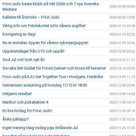
Frövi Judo bästa klubb på SM 2026! och 7 nya Svenska
2026-02-08 20:00
Mästare
Kallelse till årsmöte – Frövi Judo
2026-02-02 13:35
Viktig info om Fritidskortet inför vårens avgifter!
2026-01-14 22:38
Korrigering av dag!
2026-01-14 22:32
Nu är anmälan öppen för vårens nybörjargrupper!
2026-01-03 23:36
Uppstartsläger från U13 och uppåt!
2025-12-30 23:52
God Jul och Gott nytt år!
2025-12-22 11:17
9:e raka SM Guldet för Frövis Damer! och brons till herrarna!
2025-12-14 23:52
Frövi Judo på EJU Get Together Tour i Houlgate, Frankrike
2025-12-09 11:12
Gemensam avslutning på torsdag 11/12 kl 18:00
2025-12-08 23:44
Helgens resultat!
2025-12-08 14:42
Maribor och pokaljakten 4
2025-11-30 18:19
En bra lördag för Frövi Judo!
2025-11-30 00:18
Årets julklapp?
2025-11-26 10:26
Ingen träning idag tisdag pga Strålande Jul
2025-11-25 15:55