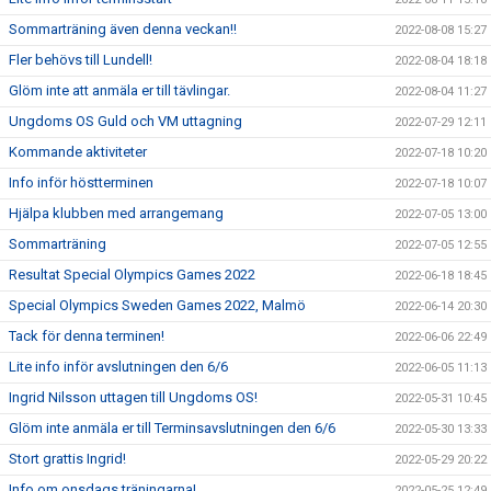
Sommarträning även denna veckan!!
2022-08-08 15:27
Fler behövs till Lundell!
2022-08-04 18:18
Glöm inte att anmäla er till tävlingar.
2022-08-04 11:27
Ungdoms OS Guld och VM uttagning
2022-07-29 12:11
Kommande aktiviteter
2022-07-18 10:20
Info inför höstterminen
2022-07-18 10:07
Hjälpa klubben med arrangemang
2022-07-05 13:00
Sommarträning
2022-07-05 12:55
Resultat Special Olympics Games 2022
2022-06-18 18:45
Special Olympics Sweden Games 2022, Malmö
2022-06-14 20:30
Tack för denna terminen!
2022-06-06 22:49
Lite info inför avslutningen den 6/6
2022-06-05 11:13
Ingrid Nilsson uttagen till Ungdoms OS!
2022-05-31 10:45
Glöm inte anmäla er till Terminsavslutningen den 6/6
2022-05-30 13:33
Stort grattis Ingrid!
2022-05-29 20:22
Info om onsdags träningarna!
2022-05-25 12:49