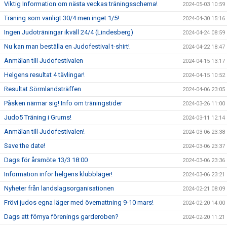
Viktig Information om nästa veckas träningsschema!
2024-05-03 10:59
Träning som vanligt 30/4 men inget 1/5!
2024-04-30 15:16
Ingen Judoträningar ikväll 24/4 (Lindesberg)
2024-04-24 08:59
Nu kan man beställa en Judofestival t-shirt!
2024-04-22 18:47
Anmälan till Judofestivalen
2024-04-15 13:17
Helgens resultat 4 tävlingar!
2024-04-15 10:52
Resultat Sörmlandsträffen
2024-04-06 23:05
Påsken närmar sig! Info om träningstider
2024-03-26 11:00
Judo5 Träning i Grums!
2024-03-11 12:14
Anmälan till Judofestivalen!
2024-03-06 23:38
Save the date!
2024-03-06 23:37
Dags för årsmöte 13/3 18:00
2024-03-06 23:36
Information inför helgens klubbläger!
2024-03-06 23:21
Nyheter från landslagsorganisationen
2024-02-21 08:09
Frövi judos egna läger med övernattning 9-10 mars!
2024-02-20 14:00
Dags att förnya förenings garderoben?
2024-02-20 11:21