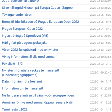
Judofestivalen är tillbaka!
2022-03-13 22:07
Silver till Ingrid Nilsson på Europa Cupen i Zagreb
2022-03-13 21:29
Tävlingar under våren
2022-03-06 18:29
Brons till Ida Eriksson på Prague European Open 2022
2022-03-06 15:43
Prague European Open 2022
2022-03-04 13:40
Ingen träning på Sportlovet (V.8)
2022-02-17 23:00
Härlig fart på dagens pokaljakt
2022-02-13 18:00
Våren 2022 fullspäckad med aktiviteter
2022-02-13 17:27
Viktig information till alla medlemmar
2022-02-10 20:51
Pokaljakt 13/2!
2022-02-03 10:10
Nyheter inför nästa veckas terminsstart!
2022-01-20 20:40
(Lindesbergsgrupperna)
Datum för årsmöte bestämt
2022-01-16 17:17
Information om terminsstart!
2022-01-11 20:55
Nu fungerar anmälan till våra nybörjargrupper igen.
2022-01-11 20:54
Anmälan för nya medlemmar öppnar senare ikväll
2022-01-11 13:22
Terminsstart 2022
2022-01-04 14:19