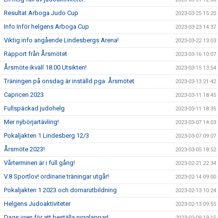
Resultat Arboga Judo Cup
2023-03-25 15:20
Info Inför helgens Arboga Cup
2023-03-23 14:37
Viktig info angående Lindesbergs Arena!
2023-03-22 13:03
Rapport från Årsmötet
2023-03-16 10:07
Årsmöte ikväll 18.00 Utsikten!
2023-03-15 13:54
Träningen på onsdag är inställd pga. Årsmötet
2023-03-13 21:42
Capricen 2023
2023-03-11 18:45
Fullspäckad judohelg
2023-03-11 18:35
Mer nybörjartävling!
2023-03-07 14:03
Pokaljakten 1 Lindesberg 12/3
2023-03-07 09:07
Årsmöte 2023!
2023-03-05 18:52
Vårterminen är i full gång!
2023-02-21 22:34
V.8 Sportlov! ordinarie träningar utgår!
2023-02-14 09:00
Pokaljakten 1 2023 och domarutbildning
2023-02-13 10:24
Helgens Judoaktiviteter
2023-02-13 09:55
Dags igen för att beställa rygglappar!
2023-02-09 19:15