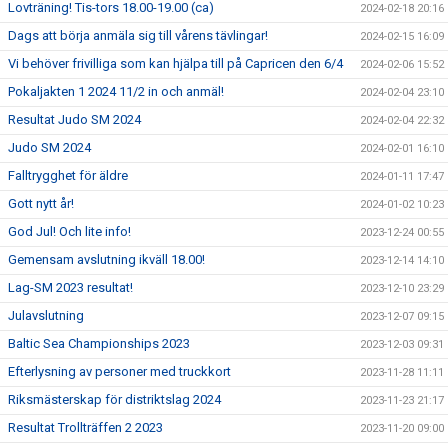
Lovträning! Tis-tors 18.00-19.00 (ca)
2024-02-18 20:16
Dags att börja anmäla sig till vårens tävlingar!
2024-02-15 16:09
Vi behöver frivilliga som kan hjälpa till på Capricen den 6/4
2024-02-06 15:52
Pokaljakten 1 2024 11/2 in och anmäl!
2024-02-04 23:10
Resultat Judo SM 2024
2024-02-04 22:32
Judo SM 2024
2024-02-01 16:10
Falltrygghet för äldre
2024-01-11 17:47
Gott nytt år!
2024-01-02 10:23
God Jul! Och lite info!
2023-12-24 00:55
Gemensam avslutning ikväll 18.00!
2023-12-14 14:10
Lag-SM 2023 resultat!
2023-12-10 23:29
Julavslutning
2023-12-07 09:15
Baltic Sea Championships 2023
2023-12-03 09:31
Efterlysning av personer med truckkort
2023-11-28 11:11
Riksmästerskap för distriktslag 2024
2023-11-23 21:17
Resultat Trollträffen 2 2023
2023-11-20 09:00