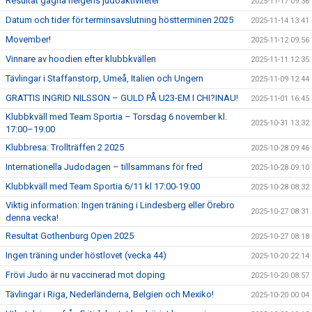
Resultat gågna helgens judoaktiviteter
2025-11-17 09:36
Datum och tider för terminsavslutning höstterminen 2025
2025-11-14 13:41
Movember!
2025-11-12 09:56
Vinnare av hoodien efter klubbkvällen
2025-11-11 12:35
Tävlingar i Staffanstorp, Umeå, Italien och Ungern
2025-11-09 12:44
GRATTIS INGRID NILSSON – GULD PÅ U23-EM I CHI?INAU!
2025-11-01 16:45
Klubbkväll med Team Sportia – Torsdag 6 november kl.
2025-10-31 13:32
17:00–19:00
Klubbresa: Trollträffen 2 2025
2025-10-28 09:46
Internationella Judodagen – tillsammans för fred
2025-10-28 09:10
Klubbkväll med Team Sportia 6/11 kl 17:00-19:00
2025-10-28 08:32
Viktig information: Ingen träning i Lindesberg eller Örebro
2025-10-27 08:31
denna vecka!
Resultat Gothenburg Open 2025
2025-10-27 08:18
Ingen träning under höstlovet (vecka 44)
2025-10-20 22:14
Frövi Judo är nu vaccinerad mot doping
2025-10-20 08:57
Tävlingar i Riga, Nederländerna, Belgien och Mexiko!
2025-10-20 00:04