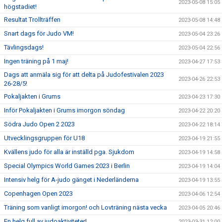
2023-05-08 15:05
högstadiet!
Resultat Trollträffen
2023-05-08 14:48
Snart dags för Judo VM!
2023-05-04 23:26
Tävlingsdags!
2023-05-04 22:56
Ingen träning på 1 maj!
2023-04-27 17:53
Dags att anmäla sig för att delta på Judofestivalen 2023
2023-04-26 22:53
26-28/5!
Pokaljakten i Grums
2023-04-23 17:30
Inför Pokaljakten i Grums imorgon söndag
2023-04-22 20:20
Södra Judo Open 2 2023
2023-04-22 18:14
Utvecklingsgruppen för U18
2023-04-19 21:55
Kvällens judo för alla är inställd pga. Sjukdom
2023-04-19 14:58
Special Olympics World Games 2023 i Berlin
2023-04-19 14:04
Intensiv helg för A-judo gänget i Nederländerna
2023-04-19 13:55
Copenhagen Open 2023
2023-04-06 12:54
Träning som vanligt imorgon! och Lovträning nästa vecka
2023-04-05 20:46
En helg full av judoaktiviteter!
2023-03-31 12:00