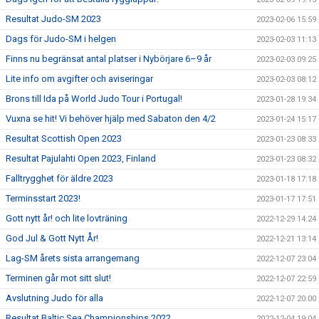
Resultat Judo-SM 2023
2023-02-06 15:59
Dags för Judo-SM i helgen
2023-02-03 11:13
Finns nu begränsat antal platser i Nybörjare 6–9 år
2023-02-03 09:25
Lite info om avgifter och aviseringar
2023-02-03 08:12
Brons till Ida på World Judo Tour i Portugal!
2023-01-28 19:34
Vuxna se hit! Vi behöver hjälp med Sabaton den 4/2
2023-01-24 15:17
Resultat Scottish Open 2023
2023-01-23 08:33
Resultat Pajulahti Open 2023, Finland
2023-01-23 08:32
Falltrygghet för äldre 2023
2023-01-18 17:18
Terminsstart 2023!
2023-01-17 17:51
Gott nytt år! och lite lovträning
2022-12-29 14:24
God Jul & Gott Nytt År!
2022-12-21 13:14
Lag-SM årets sista arrangemang
2022-12-07 23:04
Terminen går mot sitt slut!
2022-12-07 22:59
Avslutning Judo för alla
2022-12-07 20:00
Resultat Baltic Sea Championships 2022
2022-12-04 19:04