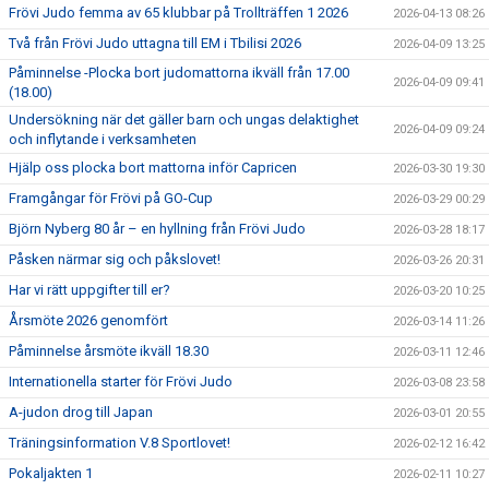
Frövi Judo femma av 65 klubbar på Trollträffen 1 2026
2026-04-13 08:26
Två från Frövi Judo uttagna till EM i Tbilisi 2026
2026-04-09 13:25
Påminnelse -Plocka bort judomattorna ikväll från 17.00
2026-04-09 09:41
(18.00)
Undersökning när det gäller barn och ungas delaktighet
2026-04-09 09:24
och inflytande i verksamheten
Hjälp oss plocka bort mattorna inför Capricen
2026-03-30 19:30
Framgångar för Frövi på GO-Cup
2026-03-29 00:29
Björn Nyberg 80 år – en hyllning från Frövi Judo
2026-03-28 18:17
Påsken närmar sig och påkslovet!
2026-03-26 20:31
Har vi rätt uppgifter till er?
2026-03-20 10:25
Årsmöte 2026 genomfört
2026-03-14 11:26
Påminnelse årsmöte ikväll 18.30
2026-03-11 12:46
Internationella starter för Frövi Judo
2026-03-08 23:58
A-judon drog till Japan
2026-03-01 20:55
Träningsinformation V.8 Sportlovet!
2026-02-12 16:42
Pokaljakten 1
2026-02-11 10:27