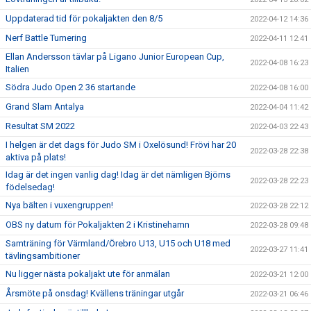
Uppdaterad tid för pokaljakten den 8/5
2022-04-12 14:36
Nerf Battle Turnering
2022-04-11 12:41
Ellan Andersson tävlar på Ligano Junior European Cup,
2022-04-08 16:23
Italien
Södra Judo Open 2 36 startande
2022-04-08 16:00
Grand Slam Antalya
2022-04-04 11:42
Resultat SM 2022
2022-04-03 22:43
I helgen är det dags för Judo SM i Oxelösund! Frövi har 20
2022-03-28 22:38
aktiva på plats!
Idag är det ingen vanlig dag! Idag är det nämligen Björns
2022-03-28 22:23
födelsedag!
Nya bälten i vuxengruppen!
2022-03-28 22:12
OBS ny datum för Pokaljakten 2 i Kristinehamn
2022-03-28 09:48
Samträning för Värmland/Örebro U13, U15 och U18 med
2022-03-27 11:41
tävlingsambitioner
Nu ligger nästa pokaljakt ute för anmälan
2022-03-21 12:00
Årsmöte på onsdag! Kvällens träningar utgår
2022-03-21 06:46