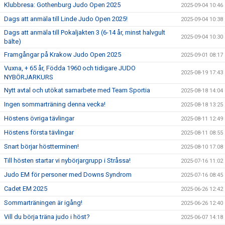
Klubbresa: Gothenburg Judo Open 2025
2025-09-04 10:46
Dags att anmäla till Linde Judo Open 2025!
2025-09-04 10:38
Dags att anmäla till Pokaljakten 3 (6-14 år, minst halvgult
2025-09-04 10:30
bälte)
Framgångar på Krakow Judo Open 2025
2025-09-01 08:17
Vuxna, + 65 år, Födda 1960 och tidigare JUDO
2025-08-19 17:43
NYBÖRJARKURS
Nytt avtal och utökat samarbete med Team Sportia
2025-08-18 14:04
Ingen sommarträning denna vecka!
2025-08-18 13:25
Höstens övriga tävlingar
2025-08-11 12:49
Höstens första tävlingar
2025-08-11 08:55
Snart börjar höstterminen!
2025-08-10 17:08
Till hösten startar vi nybörjargrupp i Stråssa!
2025-07-16 11:02
Judo EM för personer med Downs Syndrom
2025-07-16 08:45
Cadet EM 2025
2025-06-26 12:42
Sommarträningen är igång!
2025-06-26 12:40
Vill du börja träna judo i höst?
2025-06-07 14:18