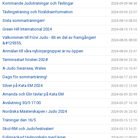
Kommande Judoträningar och Tävlingar
2024-09-09 08:34
Tävlingsträning och föräldrainformation
2024-09-03 22:57
Sista sommarträningen!
2024-08-14 08:03
Green Hill International 2024
2024-08-10 19:14
Välkommen till Frövi Judo - Bli en del av framgången!
2024-08-05 08:00
&#129355;
Anmälan till våra nybörjargrupper är nu öppen
2024-08-04 23:47
Terminsstart hösten 2024!
2024-08-04 23:26
A-Judo Swansea, Wales
2024-07-16 10:47
Dags för sommarträning!
2024-06-17 22:49
Silver på Kata EM 2024
2024-06-12 12:04
Amanda och Elin tävlar på Kata EM
2024-06-09 20:49
Avslutning 30/5 17.00
2024-05-27 16:18
Nordiska Mästerskapen i Judo 2024
2024-05-26 23:42
Träningar den 16/5
2024-05-15 12:19
Skol-RM och Judofestivalen!
2024-05-13 16:21
Fullspäckad tävlingshelg med läger
2024-05-12 00:07