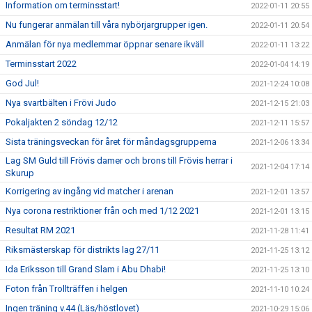
Information om terminsstart!
2022-01-11 20:55
Nu fungerar anmälan till våra nybörjargrupper igen.
2022-01-11 20:54
Anmälan för nya medlemmar öppnar senare ikväll
2022-01-11 13:22
Terminsstart 2022
2022-01-04 14:19
God Jul!
2021-12-24 10:08
Nya svartbälten i Frövi Judo
2021-12-15 21:03
Pokaljakten 2 söndag 12/12
2021-12-11 15:57
Sista träningsveckan för året för måndagsgrupperna
2021-12-06 13:34
Lag SM Guld till Frövis damer och brons till Frövis herrar i
2021-12-04 17:14
Skurup
Korrigering av ingång vid matcher i arenan
2021-12-01 13:57
Nya corona restriktioner från och med 1/12 2021
2021-12-01 13:15
Resultat RM 2021
2021-11-28 11:41
Riksmästerskap för distrikts lag 27/11
2021-11-25 13:12
Ida Eriksson till Grand Slam i Abu Dhabi!
2021-11-25 13:10
Foton från Trollträffen i helgen
2021-11-10 10:24
Ingen träning v.44 (Läs/höstlovet)
2021-10-29 15:06