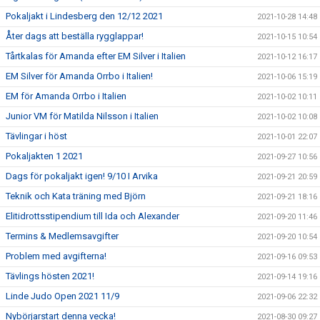
Pokaljakt i Lindesberg den 12/12 2021
2021-10-28 14:48
Åter dags att beställa rygglappar!
2021-10-15 10:54
Tårtkalas för Amanda efter EM Silver i Italien
2021-10-12 16:17
EM Silver för Amanda Orrbo i Italien!
2021-10-06 15:19
EM för Amanda Orrbo i Italien
2021-10-02 10:11
Junior VM för Matilda Nilsson i Italien
2021-10-02 10:08
Tävlingar i höst
2021-10-01 22:07
Pokaljakten 1 2021
2021-09-27 10:56
Dags för pokaljakt igen! 9/10 I Arvika
2021-09-21 20:59
Teknik och Kata träning med Björn
2021-09-21 18:16
Elitidrottsstipendium till Ida och Alexander
2021-09-20 11:46
Termins & Medlemsavgifter
2021-09-20 10:54
Problem med avgifterna!
2021-09-16 09:53
Tävlings hösten 2021!
2021-09-14 19:16
Linde Judo Open 2021 11/9
2021-09-06 22:32
Nybörjarstart denna vecka!
2021-08-30 09:27