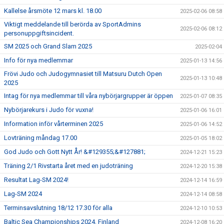
Kallelse årsmöte 12 mars kl. 18.00
2025-02-06 08:58
Viktigt meddelande till berörda av SportAdmins
2025-02-06 08:12
personuppgiftsincident.
SM 2025 och Grand Slam 2025
2025-02-04
Info för nya medlemmar
2025-01-13 14:56
Frövi Judo och Judogymnasiet till Matsuru Dutch Open
2025-01-13 10:48
2025
Intag för nya medlemmar till våra nybörjargrupper är öppen
2025-01-07 08:35
Nybörjarekurs i Judo för vuxna!
2025-01-06 16:01
Information inför vårterminen 2025
2025-01-06 14:52
Lovträning måndag 17.00
2025-01-05 18:02
God Judo och Gott Nytt År! &#129355;&#127881;
2024-12-21 15:23
Träning 2/1 Rivstarta året med en judoträning
2024-12-20 15:38
Resultat Lag-SM 2024!
2024-12-14 16:59
Lag-SM 2024
2024-12-14 08:58
Terminsavslutning 18/12 17.30 för alla
2024-12-10 10:53
Baltic Sea Championships 2024, Finland
2024-12-08 16:20