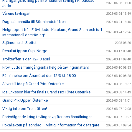
Framgångsrik helg på internationell tävling i Anpassad
2025-04-08 11:00
Judo
Vårens tävlingar!
2025-03-24 13:49
Dags att anmäla till Sörmlandsträffen
2025-03-24 13:45
Helgrapport från Frövi Judo: Katakurs, Grand Slam och tuff
2025-03-24 12:26
internationell damtävling!
Stjärnorna till Slottet
2025-03-20
Resultat Ippon Cup, Norge
2025-03-17 09:48
Trollträffen 1 den 12-13 april
2025-03-17 09:40
Frövi Judos framgångsrika helg på tävlingsmattan!
2025-03-10 08:53
Påminnelse om Årsmötet den 12/3 kl. 18.00
2025-03-10 08:28
Silver till Ida på Grand Prix i Österrike
2025-03-08 18:37
Ida Eriksson klar för final i Grand Prix i Övre Österrike
2025-03-08 14:43
Grand Prix Upper, Österrike
2025-03-08 11:01
Viktig info om Trollträffen!
2025-03-07 12:08
Förtydilgande kring tävlingsavgifter och änmälningar.
2025-03-07 10:27
Pokaljakten på söndag – Viktig information för deltagare
2025-03-07 09:54