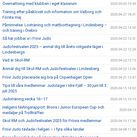
Övernattning med klubben i eget klassrum
2025-05-05 19:39
Träning efter påsklovet och information om Valborg och
2025-04-27 18:31
Första maj
Påminnelse: Lovträning och mattborttagning i Lindesberg –
2025-04-22 14:50
och träning i Örebro
Så här jobbar vi i Frövi Judo
2025-04-22 12:31
Judofestivalen 2025 – anmäl dig till årets roligaste läger i
2025-04-22 12:24
Lindesbergs
Vad är Skol-RM
2025-04-22 12:13
Anmäl dig till Skol-RM och Judofestivalen i Lindesberg
2025-04-22 12:06
Frövi Judo placerade sig bra på Copenhagen Open
2025-04-21 12:47
Tips till våra medlemmar: Judoläger i Idre Fjäll – 30 juni till 3
2025-04-15 14:02
juli 2025
Judoträning vecka 16–17
2025-04-15 10:13
Helgens tävlingsrapport: Brons i Junior European Cup och
2025-04-13
medaljer på Trollträffen
Skol RM och Judofestivalen 2025 för Frövis medlemmar
2025-04-10 17:36
Frövi Judo tävlade i helgen – i fyra olika länder
2025-04-08 11:48