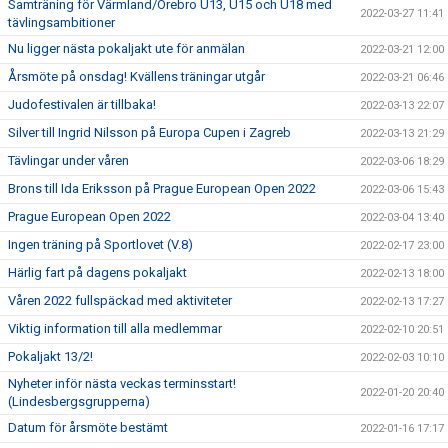
Samträning för Värmland/Örebro U13, U15 och U18 med
2022-03-27 11:41
tävlingsambitioner
Nu ligger nästa pokaljakt ute för anmälan
2022-03-21 12:00
Årsmöte på onsdag! Kvällens träningar utgår
2022-03-21 06:46
Judofestivalen är tillbaka!
2022-03-13 22:07
Silver till Ingrid Nilsson på Europa Cupen i Zagreb
2022-03-13 21:29
Tävlingar under våren
2022-03-06 18:29
Brons till Ida Eriksson på Prague European Open 2022
2022-03-06 15:43
Prague European Open 2022
2022-03-04 13:40
Ingen träning på Sportlovet (V.8)
2022-02-17 23:00
Härlig fart på dagens pokaljakt
2022-02-13 18:00
Våren 2022 fullspäckad med aktiviteter
2022-02-13 17:27
Viktig information till alla medlemmar
2022-02-10 20:51
Pokaljakt 13/2!
2022-02-03 10:10
Nyheter inför nästa veckas terminsstart!
2022-01-20 20:40
(Lindesbergsgrupperna)
Datum för årsmöte bestämt
2022-01-16 17:17