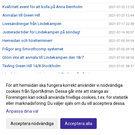
Kväll/natt event för att kolla på Anna Bernholm
2021-07-22 12:55
Anmälan till Green Hill
2021-07-21 12:44
Livesändningar från Lindekampen
2021-07-17 22:38
Justerade tider för Lindekampen på söndag!
2021-07-16 00:07
Hemsidan och höstterminen!
2021-07-05 09:54
Frågor ang Smoothcomp systemet
2021-07-05 09:18
Glöm inte att anmäla till Lindekampen den 18/7
2021-07-05 08:50
Tävling Green Hill 14/8 Stockholm
2021-07-01 08:37
Idag börjar sommarträningen och Tävling på gång!
2021-06-29 10:51
Nytt tävlingssystem för Judotävlingar
2021-06-22 18:00
För att hemsidan ska fungera korrekt använder vi nödvändiga
Sommarträning från och med 29/6 kl 17.30-18.45
cookies från SportAdmin. Dessa går inte att stänga av.
2021-06-09 21:44
Föreningen kan också använda frivilliga cookies, t.ex. för statistik
Knappen klubbshop är uppdaterad
2021-05-22 15:27
eller marknadsföring. Du väljer själv om du vill acceptera dessa.
Passa på och stötta klubben, köp klubbkläder på Team
2021-05-22 15:00
Anpassa dina val
Sportia
Anmälan till avslutningen den 29/5 anmäl så fort som
Acceptera nödvändiga
Acceptera alla
2021-05-22 14:34
möjligt!
Graderingstider vart köper jag mitt bälte?
2021-05-18 11:35