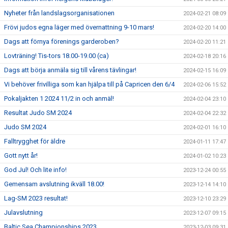
Nyheter från landslagsorganisationen
2024-02-21 08:09
Frövi judos egna läger med övernattning 9-10 mars!
2024-02-20 14:00
Dags att förnya förenings garderoben?
2024-02-20 11:21
Lovträning! Tis-tors 18.00-19.00 (ca)
2024-02-18 20:16
Dags att börja anmäla sig till vårens tävlingar!
2024-02-15 16:09
Vi behöver frivilliga som kan hjälpa till på Capricen den 6/4
2024-02-06 15:52
Pokaljakten 1 2024 11/2 in och anmäl!
2024-02-04 23:10
Resultat Judo SM 2024
2024-02-04 22:32
Judo SM 2024
2024-02-01 16:10
Falltrygghet för äldre
2024-01-11 17:47
Gott nytt år!
2024-01-02 10:23
God Jul! Och lite info!
2023-12-24 00:55
Gemensam avslutning ikväll 18.00!
2023-12-14 14:10
Lag-SM 2023 resultat!
2023-12-10 23:29
Julavslutning
2023-12-07 09:15
Baltic Sea Championships 2023
2023-12-03 09:31