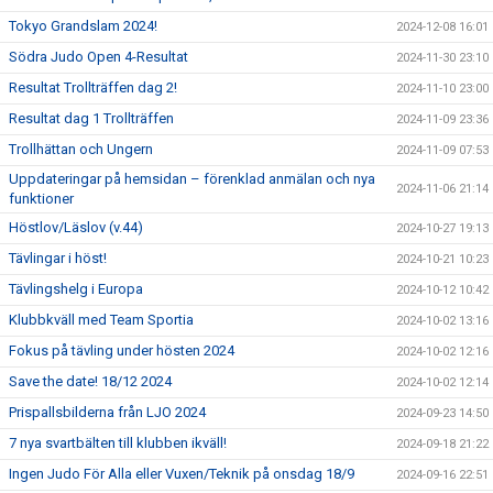
Tokyo Grandslam 2024!
2024-12-08 16:01
Södra Judo Open 4-Resultat
2024-11-30 23:10
Resultat Trollträffen dag 2!
2024-11-10 23:00
Resultat dag 1 Trollträffen
2024-11-09 23:36
Trollhättan och Ungern
2024-11-09 07:53
Uppdateringar på hemsidan – förenklad anmälan och nya
2024-11-06 21:14
funktioner
Höstlov/Läslov (v.44)
2024-10-27 19:13
Tävlingar i höst!
2024-10-21 10:23
Tävlingshelg i Europa
2024-10-12 10:42
Klubbkväll med Team Sportia
2024-10-02 13:16
Fokus på tävling under hösten 2024
2024-10-02 12:16
Save the date! 18/12 2024
2024-10-02 12:14
Prispallsbilderna från LJO 2024
2024-09-23 14:50
7 nya svartbälten till klubben ikväll!
2024-09-18 21:22
Ingen Judo För Alla eller Vuxen/Teknik på onsdag 18/9
2024-09-16 22:51