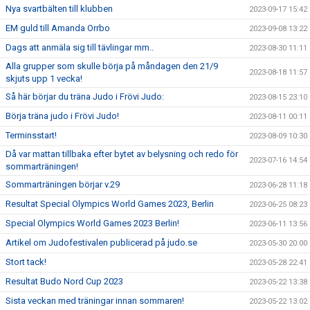
Nya svartbälten till klubben
2023-09-17 15:42
EM guld till Amanda Orrbo
2023-09-08 13:22
Dags att anmäla sig till tävlingar mm..
2023-08-30 11:11
Alla grupper som skulle börja på måndagen den 21/9
2023-08-18 11:57
skjuts upp 1 vecka!
Så här börjar du träna Judo i Frövi Judo:
2023-08-15 23:10
Börja träna judo i Frövi Judo!
2023-08-11 00:11
Terminsstart!
2023-08-09 10:30
Då var mattan tillbaka efter bytet av belysning och redo för
2023-07-16 14:54
sommarträningen!
Sommarträningen börjar v.29
2023-06-28 11:18
Resultat Special Olympics World Games 2023, Berlin
2023-06-25 08:23
Special Olympics World Games 2023 Berlin!
2023-06-11 13:56
Artikel om Judofestivalen publicerad på judo.se
2023-05-30 20:00
Stort tack!
2023-05-28 22:41
Resultat Budo Nord Cup 2023
2023-05-22 13:38
Sista veckan med träningar innan sommaren!
2023-05-22 13:02