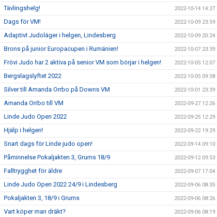
Tävlingshelg!
2022-10-14 14:27
Dags för VM!
2022-10-09 23:59
Adaptivt Judoläger i helgen, Lindesberg
2022-10-09 20:24
Brons på junior Europacupen i Rumänien!
2022-10-07 23:39
Frövi Judo har 2 aktiva på senior VM som börjar i helgen!
2022-10-05 12:07
Bergslagslyftet 2022
2022-10-05 09:58
Silver till Amanda Orrbo på Downs VM
2022-10-01 23:39
Amanda Orrbo till VM
2022-09-27 12:26
Linde Judo Open 2022
2022-09-25 12:29
Hjälp i helgen!
2022-09-22 19:29
Snart dags för Linde judo open!
2022-09-14 09:10
Påminnelse Pokaljakten 3, Grums 18/9
2022-09-12 09:53
Falltrygghet för äldre
2022-09-07 17:04
Linde Judo Open 2022 24/9 i Lindesberg
2022-09-06 08:35
Pokaljakten 3, 18/9 i Grums
2022-09-06 08:26
Vart köper man dräkt?
2022-09-06 08:19