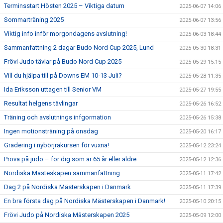
Terminsstart Hösten 2025 – Viktiga datum
2025-06-07 14:06
Sommarträning 2025
2025-06-07 13:56
Viktig info inför morgondagens avslutning!
2025-06-03 18:44
Sammanfattning 2 dagar Budo Nord Cup 2025, Lund
2025-05-30 18:31
Frövi Judo tävlar på Budo Nord Cup 2025
2025-05-29 15:15
Vill du hjälpa till på Downs EM 10-13 Juli?
2025-05-28 11:35
Ida Eriksson uttagen till Senior VM
2025-05-27 19:55
Resultat helgens tävlingar
2025-05-26 16:52
Träning och avslutnings infgormation
2025-05-26 15:38
Ingen motionsträning på onsdag
2025-05-20 16:17
Gradering i nybörjrakursen för vuxna!
2025-05-12 23:24
Prova på judo – för dig som är 65 år eller äldre
2025-05-12 12:36
Nordiska Mästeskapen sammanfattning
2025-05-11 17:42
Dag 2 på Nordiska Mästerskapen i Danmark
2025-05-11 17:39
En bra första dag på Nordiska Mästerskapen i Danmark!
2025-05-10 20:15
Frövi Judo på Nordiska Mästerskapen 2025
2025-05-09 12:00