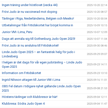
Ingen träning under höstlovet (vecka 44)
2025-10-20 22:14
Frövi Judo är nu vaccinerad mot doping
2025-10-20 08:57
Tävlingar i Riga, Nederländerna, Belgien och Mexiko!
2025-10-20 00:04
Utbetalningar från Fritidskortet har börjat komma in
2025-10-09 10:15
Junior VM i Lima, Peru
2025-10-07 12:09
Dags att anmäla sig till Gothenburg Judo Open 2025!
2025-10-07 11:04
Frövi Judo är nu anslutna till Fritidskortet!
2025-09-30 08:46
Linde Judo Open 2025 – en fantastisk helg för judo i
2025-09-29 09:07
Lindesberg
I helgen är det dags för vår egen judotävling – Linde Judo
2025-09-23 14:11
Open 2025
Information om Fritidskortet
2025-09-23 13:10
Ingrid Nilsson uttagen till Junior-VM i Lima
2025-09-16 11:01
OBS Fel datum i tidigare nyhet gällande Linde Judo Open
2025-09-08 21:53
2025
Höstens tävlingar och klubbresor är här!
2025-09-04 12:11
Klubbresa: Södra Judo Open 4
2025-09-04 11:47