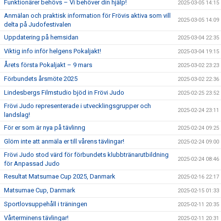
Funktionärer behövs – Vi behöver din hjälp!
2025-03-05 14:15
Anmälan och praktisk information för Frövis aktiva som vill
2025-03-05 14:09
delta på Judofestivalen
Uppdatering på hemsidan
2025-03-04 22:35
Viktig info inför helgens Pokaljakt!
2025-03-04 19:15
Årets första Pokaljakt – 9 mars
2025-03-02 23:23
Förbundets årsmöte 2025
2025-03-02 22:36
Lindesbergs Filmstudio bjöd in Frövi Judo
2025-02-25 23:52
Frövi Judo representerade i utvecklingsgrupper och
2025-02-24 23:11
landslag!
För er som är nya på tävlinng
2025-02-24 09:25
Glöm inte att anmäla er till vårens tävlingar!
2025-02-24 09:00
Frövi Judo stod värd för förbundets klubbtränarutbildning
2025-02-24 08:46
för Anpassad Judo
Resultat Matsumae Cup 2025, Danmark
2025-02-16 22:17
Matsumae Cup, Danmark
2025-02-15 01:33
Sportlovsuppehåll i träningen
2025-02-11 20:35
Vårterminens tävlingar!
2025-02-11 20:31