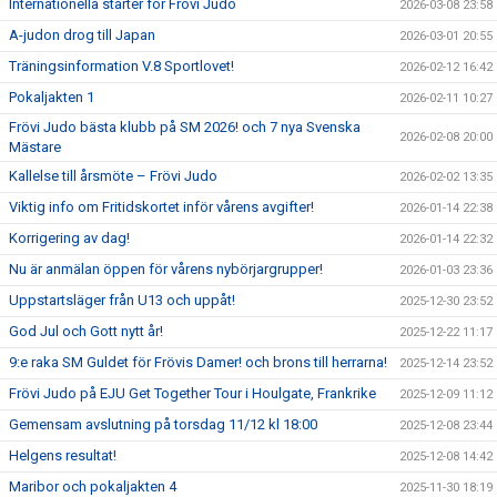
Internationella starter för Frövi Judo
2026-03-08 23:58
A-judon drog till Japan
2026-03-01 20:55
Träningsinformation V.8 Sportlovet!
2026-02-12 16:42
Pokaljakten 1
2026-02-11 10:27
Frövi Judo bästa klubb på SM 2026! och 7 nya Svenska
2026-02-08 20:00
Mästare
Kallelse till årsmöte – Frövi Judo
2026-02-02 13:35
Viktig info om Fritidskortet inför vårens avgifter!
2026-01-14 22:38
Korrigering av dag!
2026-01-14 22:32
Nu är anmälan öppen för vårens nybörjargrupper!
2026-01-03 23:36
Uppstartsläger från U13 och uppåt!
2025-12-30 23:52
God Jul och Gott nytt år!
2025-12-22 11:17
9:e raka SM Guldet för Frövis Damer! och brons till herrarna!
2025-12-14 23:52
Frövi Judo på EJU Get Together Tour i Houlgate, Frankrike
2025-12-09 11:12
Gemensam avslutning på torsdag 11/12 kl 18:00
2025-12-08 23:44
Helgens resultat!
2025-12-08 14:42
Maribor och pokaljakten 4
2025-11-30 18:19