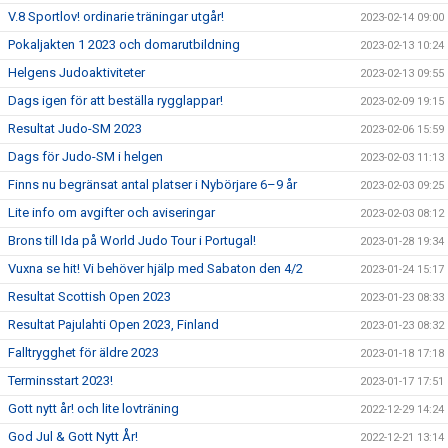
V.8 Sportlov! ordinarie träningar utgår!
2023-02-14 09:00
Pokaljakten 1 2023 och domarutbildning
2023-02-13 10:24
Helgens Judoaktiviteter
2023-02-13 09:55
Dags igen för att beställa rygglappar!
2023-02-09 19:15
Resultat Judo-SM 2023
2023-02-06 15:59
Dags för Judo-SM i helgen
2023-02-03 11:13
Finns nu begränsat antal platser i Nybörjare 6–9 år
2023-02-03 09:25
Lite info om avgifter och aviseringar
2023-02-03 08:12
Brons till Ida på World Judo Tour i Portugal!
2023-01-28 19:34
Vuxna se hit! Vi behöver hjälp med Sabaton den 4/2
2023-01-24 15:17
Resultat Scottish Open 2023
2023-01-23 08:33
Resultat Pajulahti Open 2023, Finland
2023-01-23 08:32
Falltrygghet för äldre 2023
2023-01-18 17:18
Terminsstart 2023!
2023-01-17 17:51
Gott nytt år! och lite lovträning
2022-12-29 14:24
God Jul & Gott Nytt År!
2022-12-21 13:14