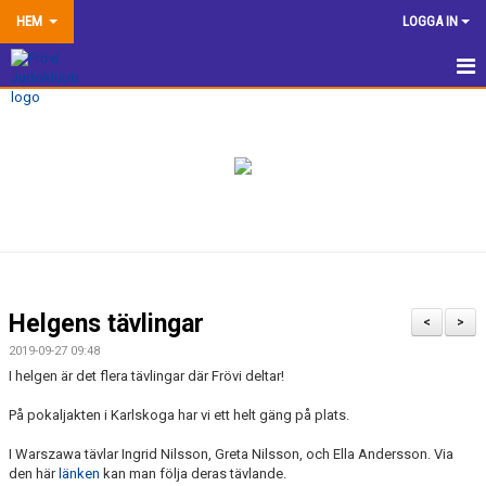
HEM
LOGGA IN
HEM
NYHETER
TRÄNINGSINFORMATION
TÄVLA
VÅRA EGNA ARRANGEMANG
Helgens tävlingar
<
>
DOKUMENTBANK
2019-09-27 09:48
I helgen är det flera tävlingar där Frövi deltar!
KLUBBSHOP
På pokaljakten i Karlskoga har vi ett helt gäng på plats.
KONTAKTA OSS
I Warszawa tävlar Ingrid Nilsson, Greta Nilsson, och Ella Andersson. Via
den här
länken
kan man följa deras tävlande.