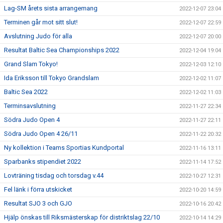
Lag-SM årets sista arrangemang
2022-12-07 23:04
Terminen går mot sitt slut!
2022-12-07 22:59
Avslutning Judo för alla
2022-12-07 20:00
Resultat Baltic Sea Championships 2022
2022-12-04 19:04
Grand Slam Tokyo!
2022-12-03 12:10
Ida Eriksson till Tokyo Grandslam
2022-12-02 11:07
Baltic Sea 2022
2022-12-02 11:03
Terminsavslutning
2022-11-27 22:34
Södra Judo Open 4
2022-11-27 22:11
Södra Judo Open 4 26/11
2022-11-22 20:32
Ny kollektion i Teams Sportias Kundportal
2022-11-16 13:11
Sparbanks stipendiet 2022
2022-11-14 17:52
Lovträning tisdag och torsdag v.44
2022-10-27 12:31
Fel länk i förra utskicket
2022-10-20 14:59
Resultat SJO 3 och GJO
2022-10-16 20:42
Hjälp önskas till Riksmästerskap för distriktslag 22/10
2022-10-14 14:29