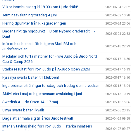
Vi kör inomhus idag kl 18.00 kom i judodräkt!
2026-06-04 17:02
Terminsavslutning torsdag 4 juni
2026-06-02 10:28
Fler höjdpunkter från Riksgraderingen
2026-05-24 23:06
Dagens riktiga höjdpunkt – Björn Nyberg graderad till 7
2026-05-24 22:53
Dan!
Info och schema inför helgens Skol-RM och
2026-05-18 22:29
Judofestivalen!
Medaljer och tuffa matcher för Frövi Judo på Budo Nord
2026-05-17 16:30
Cup & Camp 2026
Starka resultat för Frövi Judo på A-Judo Open 2026!
2026-05-17 16:13
Fyra nya svarta bälten till klubben!
2026-05-17 16:10
Inga ordinarie träningar torsdag och fredag denna veckan
2026-05-13 13:04
Aktiviteter i maj och gemensam avslutning i juni
2026-05-13 10:19
Swedish A-judo Open 14–17 maj
2026-05-10 15:06
8 nya svarta bälten ikväll!
2026-05-06 23:15
Dags att anmäla sig till årets Judofestival!
2026-04-29 09:58
Intensiv tävlingshelg för Frövi Judo – starka insatser i
2026-04-27 09:27