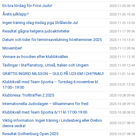
En bra lördag för Frövi Judo!
2025-11-30 00:18
Årets julklapp?
2025-11-26 10:26
Ingen träning idag tisdag pga Strålande Jul
2025-11-25 15:55
Resultat gågna helgens judoaktiviteter
2025-11-17 09:36
Datum och tider för terminsavslutning höstterminen 2025
2025-11-14 13:41
Movember!
2025-11-12 09:56
Vinnare av hoodien efter klubbkvällen
2025-11-11 12:35
Tävlingar i Staffanstorp, Umeå, Italien och Ungern
2025-11-09 12:44
GRATTIS INGRID NILSSON – GULD PÅ U23-EM I CHI?INAU!
2025-11-01 16:45
Klubbkväll med Team Sportia – Torsdag 6 november kl.
2025-10-31 13:32
17:00–19:00
Klubbresa: Trollträffen 2 2025
2025-10-28 09:46
Internationella Judodagen – tillsammans för fred
2025-10-28 09:10
Klubbkväll med Team Sportia 6/11 kl 17:00-19:00
2025-10-28 08:32
Viktig information: Ingen träning i Lindesberg eller Örebro
2025-10-27 08:31
denna vecka!
Resultat Gothenburg Open 2025
2025-10-27 08:18