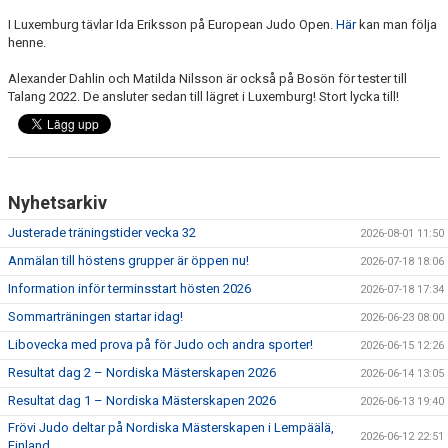
WALL OF FAME
I Luxemburg tävlar Ida Eriksson på European Judo Open.
Här
kan man följa
henne.
Alexander Dahlin och Matilda Nilsson är också på Bosön för tester till
Talang 2022. De ansluter sedan till lägret i Luxemburg! Stort lycka till!
Nyhetsarkiv
Justerade träningstider vecka 32
2026-08-01 11:50
Anmälan till höstens grupper är öppen nu!
2026-07-18 18:06
Information inför terminsstart hösten 2026
2026-07-18 17:34
Sommarträningen startar idag!
2026-06-23 08:00
Libovecka med prova på för Judo och andra sporter!
2026-06-15 12:26
Resultat dag 2 – Nordiska Mästerskapen 2026
2026-06-14 13:05
Resultat dag 1 – Nordiska Mästerskapen 2026
2026-06-13 19:40
Frövi Judo deltar på Nordiska Mästerskapen i Lempäälä,
2026-06-12 22:51
Finland