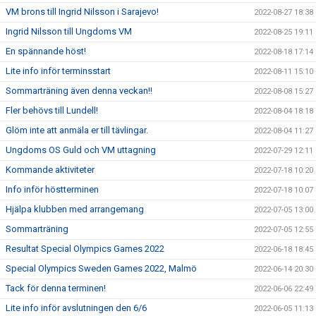
VM brons till Ingrid Nilsson i Sarajevo!
2022-08-27 18:38
Ingrid Nilsson till Ungdoms VM
2022-08-25 19:11
En spännande höst!
2022-08-18 17:14
Lite info inför terminsstart
2022-08-11 15:10
Sommarträning även denna veckan!!
2022-08-08 15:27
Fler behövs till Lundell!
2022-08-04 18:18
Glöm inte att anmäla er till tävlingar.
2022-08-04 11:27
Ungdoms OS Guld och VM uttagning
2022-07-29 12:11
Kommande aktiviteter
2022-07-18 10:20
Info inför höstterminen
2022-07-18 10:07
Hjälpa klubben med arrangemang
2022-07-05 13:00
Sommarträning
2022-07-05 12:55
Resultat Special Olympics Games 2022
2022-06-18 18:45
Special Olympics Sweden Games 2022, Malmö
2022-06-14 20:30
Tack för denna terminen!
2022-06-06 22:49
Lite info inför avslutningen den 6/6
2022-06-05 11:13