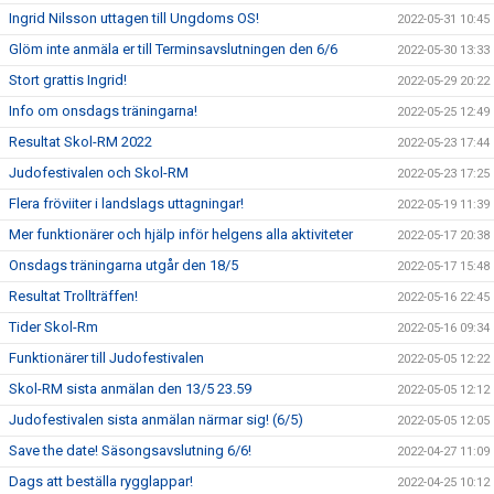
Ingrid Nilsson uttagen till Ungdoms OS!
2022-05-31 10:45
Glöm inte anmäla er till Terminsavslutningen den 6/6
2022-05-30 13:33
Stort grattis Ingrid!
2022-05-29 20:22
Info om onsdags träningarna!
2022-05-25 12:49
Resultat Skol-RM 2022
2022-05-23 17:44
Judofestivalen och Skol-RM
2022-05-23 17:25
Flera fröviiter i landslags uttagningar!
2022-05-19 11:39
Mer funktionärer och hjälp inför helgens alla aktiviteter
2022-05-17 20:38
Onsdags träningarna utgår den 18/5
2022-05-17 15:48
Resultat Trollträffen!
2022-05-16 22:45
Tider Skol-Rm
2022-05-16 09:34
Funktionärer till Judofestivalen
2022-05-05 12:22
Skol-RM sista anmälan den 13/5 23.59
2022-05-05 12:12
Judofestivalen sista anmälan närmar sig! (6/5)
2022-05-05 12:05
Save the date! Säsongsavslutning 6/6!
2022-04-27 11:09
Dags att beställa rygglappar!
2022-04-25 10:12