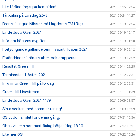
Lite förändringar på hemsidan!
2021-08-25 12:54
Tårtkalas på torsdag 26/8
2021-08-24 14:27
Brons till Ingrid Nilsson på Ungdoms EM i Riga!
2021-08-19 17:54
Linde Judo Open 2021
2021-08-19 13:17
Info om höstens avgifter
2021-08-19 11:28
Förtydligande gällande terminsstart Hösten 2021
2021-08-19 08:12
Förändringar i tränarstaben och grupperna
2021-08-19 07:52
Resultat Green Hill
2021-08-14 22:25
Terminsstart Hösten 2021
2021-08-12 22:31
Info inför Green Hill på lördag
2021-08-12 08:31
Green Hill Livestream
2021-08-11 11:39
Linde Judo Open 2021 11/9
2021-08-09 09:57
Sista veckan med sommarträning!
2021-08-09 08:59
OS Judon är slut för denna gång.
2021-07-31 13:36
Obs kvällens sommarträning börjar idag 18.30
2021-07-27 09:21
Lite mer OS!
2021-07-22 13:26