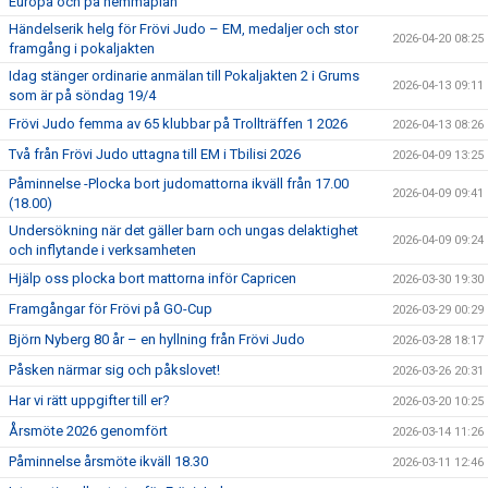
Europa och på hemmaplan
Händelserik helg för Frövi Judo – EM, medaljer och stor
2026-04-20 08:25
framgång i pokaljakten
Idag stänger ordinarie anmälan till Pokaljakten 2 i Grums
2026-04-13 09:11
som är på söndag 19/4
Frövi Judo femma av 65 klubbar på Trollträffen 1 2026
2026-04-13 08:26
Två från Frövi Judo uttagna till EM i Tbilisi 2026
2026-04-09 13:25
Påminnelse -Plocka bort judomattorna ikväll från 17.00
2026-04-09 09:41
(18.00)
Undersökning när det gäller barn och ungas delaktighet
2026-04-09 09:24
och inflytande i verksamheten
Hjälp oss plocka bort mattorna inför Capricen
2026-03-30 19:30
Framgångar för Frövi på GO-Cup
2026-03-29 00:29
Björn Nyberg 80 år – en hyllning från Frövi Judo
2026-03-28 18:17
Påsken närmar sig och påkslovet!
2026-03-26 20:31
Har vi rätt uppgifter till er?
2026-03-20 10:25
Årsmöte 2026 genomfört
2026-03-14 11:26
Påminnelse årsmöte ikväll 18.30
2026-03-11 12:46