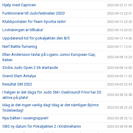
Hjälp med Capricen
2022-04-22 21:03
Funktionärer till Judofestivalen 2022!
2022-04-13 23:51
Klubbportalen för Team Sportia redo!
2022-04-13 23:20
Lovträningen är tillbaka!
2022-04-13 20:02
Uppdaterad tid för pokaljakten den 8/5
2022-04-12 14:36
Nerf Battle Turnering
2022-04-11 12:41
Ellan Andersson tävlar på Ligano Junior European Cup,
2022-04-08 16:23
Italien
Södra Judo Open 2 36 startande
2022-04-08 16:00
Grand Slam Antalya
2022-04-04 11:42
Resultat SM 2022
2022-04-03 22:43
I helgen är det dags för Judo SM i Oxelösund! Frövi har 20
2022-03-28 22:38
aktiva på plats!
Idag är det ingen vanlig dag! Idag är det nämligen Björns
2022-03-28 22:23
födelsedag!
Nya bälten i vuxengruppen!
2022-03-28 22:12
OBS ny datum för Pokaljakten 2 i Kristinehamn
2022-03-28 09:48