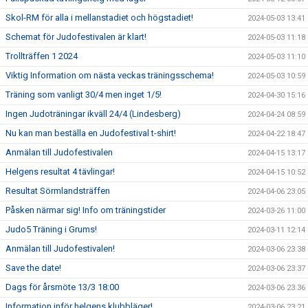
Skol-RM för alla i mellanstadiet och högstadiet!
2024-05-03 13:41
Schemat för Judofestivalen är klart!
2024-05-03 11:18
Trollträffen 1 2024
2024-05-03 11:10
Viktig Information om nästa veckas träningsschema!
2024-05-03 10:59
Träning som vanligt 30/4 men inget 1/5!
2024-04-30 15:16
Ingen Judoträningar ikväll 24/4 (Lindesberg)
2024-04-24 08:59
Nu kan man beställa en Judofestival t-shirt!
2024-04-22 18:47
Anmälan till Judofestivalen
2024-04-15 13:17
Helgens resultat 4 tävlingar!
2024-04-15 10:52
Resultat Sörmlandsträffen
2024-04-06 23:05
Påsken närmar sig! Info om träningstider
2024-03-26 11:00
Judo5 Träning i Grums!
2024-03-11 12:14
Anmälan till Judofestivalen!
2024-03-06 23:38
Save the date!
2024-03-06 23:37
Dags för årsmöte 13/3 18:00
2024-03-06 23:36
Information inför helgens klubbläger!
2024-03-06 23:21