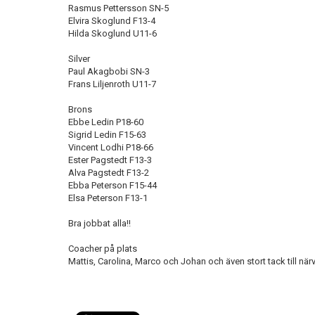
Rasmus Pettersson SN-5
Elvira Skoglund F13-4
Hilda Skoglund U11-6
Silver
Paul Akagbobi SN-3
Frans Liljenroth U11-7
Brons
Ebbe Ledin P18-60
Sigrid Ledin F15-63
Vincent Lodhi P18-66
Ester Pagstedt F13-3
Alva Pagstedt F13-2
Ebba Peterson F15-44
Elsa Peterson F13-1
Bra jobbat alla!!
Coacher på plats
Mattis, Carolina, Marco och Johan och även stort tack till närva