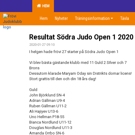
HEM
Hem
Nyheter
Träningsinformation
Tävla
Resultat Södra Judo Open 1 2020
2020-01-27 09:10
I helgen hade frövi 27 starter på Södra Judo Open 1
Vi blev bästa gästande klubb med 11 Guld 2 SIlver och 7
Brons
Dessutom klarade Maryam Oday sin Distrikts domar licens!
Stort grattis till den och din 18 års dag!
Guld
John Björklund SN-4
Adrian Gällman U9-4
Ruben Gällman U11-2
Ali Hajiyev U13-6
Uno Hellman P18-55
Bianca Nordlund U11-12
Douglas Nordlund U11-3
Amanda Orrbo SN-6