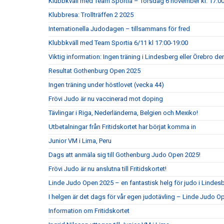
Klubbkväll med Team Sportia – Torsdag 6 november kl. 17:0
Klubbresa: Trollträffen 2 2025
Internationella Judodagen – tillsammans för fred
Klubbkväll med Team Sportia 6/11 kl 17:00-19:00
Viktig information: Ingen träning i Lindesberg eller Örebro d
Resultat Gothenburg Open 2025
Ingen träning under höstlovet (vecka 44)
Frövi Judo är nu vaccinerad mot doping
Tävlingar i Riga, Nederländerna, Belgien och Mexiko!
Utbetalningar från Fritidskortet har börjat komma in
Junior VM i Lima, Peru
Dags att anmäla sig till Gothenburg Judo Open 2025!
Frövi Judo är nu anslutna till Fritidskortet!
Linde Judo Open 2025 – en fantastisk helg för judo i Lindes
I helgen är det dags för vår egen judotävling – Linde Judo 
Information om Fritidskortet