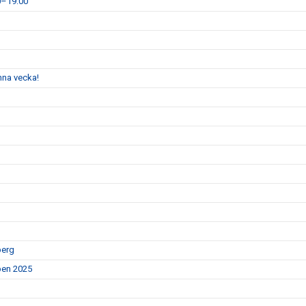
0–19:00
enna vecka!
berg
Open 2025