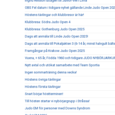
Ingrid Nilsson uttagen till Junior-VM i Lima
OBS Fel datum i tidigare nyhet gällande Linde Judo Open 20
Höstens tävlingar och klubbresor är här!
Klubbresa: Södra Judo Open 4
Klubbresa: Gothenburg Judo Open 2025
Dags att anmäla till Linde Judo Open 2025!
Dags att anmäla till Pokaljakten 3 (6-14 år, minst halvgult bält
Framgångar på Krakow Judo Open 2025
Vuxna, + 65 år, Födda 1960 och tidigare JUDO NYBÖRJARKU
Nytt avtal och utökat samarbete med Team Sportia
Ingen sommarträning denna vecka!
Höstens övriga tävlingar
Höstens första tävlingar
Snart börjar höstterminen!
Till hösten startar vi nybörjargrupp i Stråssa!
Judo EM för personer med Downs Syndrom