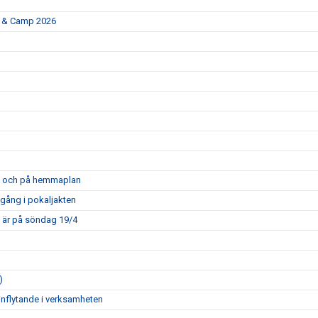
p & Camp 2026
opa och på hemmaplan
mgång i pokaljakten
m är på söndag 19/4
)
inflytande i verksamheten