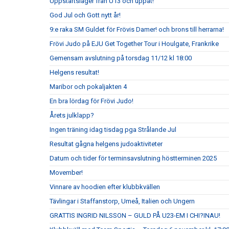
Uppstartsläger från U13 och uppåt!
God Jul och Gott nytt år!
9:e raka SM Guldet för Frövis Damer! och brons till herrarna!
Frövi Judo på EJU Get Together Tour i Houlgate, Frankrike
Gemensam avslutning på torsdag 11/12 kl 18:00
Helgens resultat!
Maribor och pokaljakten 4
En bra lördag för Frövi Judo!
Årets julklapp?
Ingen träning idag tisdag pga Strålande Jul
Resultat gågna helgens judoaktiviteter
Datum och tider för terminsavslutning höstterminen 2025
Movember!
Vinnare av hoodien efter klubbkvällen
Tävlingar i Staffanstorp, Umeå, Italien och Ungern
GRATTIS INGRID NILSSON – GULD PÅ U23-EM I CHI?INAU!