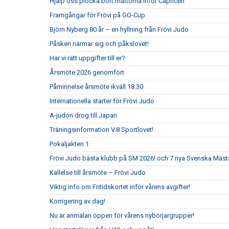
Hjälp oss plocka bort mattorna inför Capricen
Framgångar för Frövi på GO-Cup
Björn Nyberg 80 år – en hyllning från Frövi Judo
Påsken närmar sig och påkslovet!
Har vi rätt uppgifter till er?
Årsmöte 2026 genomfört
Påminnelse årsmöte ikväll 18.30
Internationella starter för Frövi Judo
A-judon drog till Japan
Träningsinformation V.8 Sportlovet!
Pokaljakten 1
Frövi Judo bästa klubb på SM 2026! och 7 nya Svenska Mäst
Kallelse till årsmöte – Frövi Judo
Viktig info om Fritidskortet inför vårens avgifter!
Korrigering av dag!
Nu är anmälan öppen för vårens nybörjargrupper!