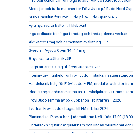
Info och schema inför helgens Skol-RM och Judofestivalen!
Medaljer och tuffa matcher för Frövi Judo på Budo Nord Cu
Starka resultat för Frövi Judo på A-Judo Open 2026!
Fyra nya svarta bälten till klubben!
Inga ordinarie träningar torsdag och fredag denna veckan
Aktiviteter i maj och gemensam avslutning i juni
Swedish A-judo Open 14–17 maj
8 nya svarta bälten ikväll!
Dags att anmäla sig till årets Judofestival!
Intensiv tävlingshelg för Frövi Judo – starka insatser i Eur
Händelserik helg för Frövi Judo – EM, medaljer och stor fra
Idag stänger ordinarie anmälan till Pokaljakten 2 i Grums so
Frövi Judo femma av 65 klubbar på Trollträffen 1 2026
Två från Frövi Judo uttagna till EM i Tbilisi 2026
Påminnelse -Plocka bort judomattorna ikväll från 17.00 (18.00
Undersökning när det gäller barn och ungas delaktighet och 