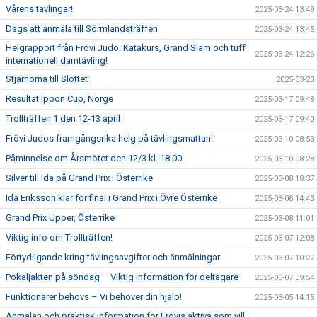
Vårens tävlingar!
2025-03-24 13:49
Dags att anmäla till Sörmlandsträffen
2025-03-24 13:45
Helgrapport från Frövi Judo: Katakurs, Grand Slam och tuff
2025-03-24 12:26
internationell damtävling!
Stjärnorna till Slottet
2025-03-20
Resultat Ippon Cup, Norge
2025-03-17 09:48
Trollträffen 1 den 12-13 april
2025-03-17 09:40
Frövi Judos framgångsrika helg på tävlingsmattan!
2025-03-10 08:53
Påminnelse om Årsmötet den 12/3 kl. 18.00
2025-03-10 08:28
Silver till Ida på Grand Prix i Österrike
2025-03-08 18:37
Ida Eriksson klar för final i Grand Prix i Övre Österrike
2025-03-08 14:43
Grand Prix Upper, Österrike
2025-03-08 11:01
Viktig info om Trollträffen!
2025-03-07 12:08
Förtydilgande kring tävlingsavgifter och änmälningar.
2025-03-07 10:27
Pokaljakten på söndag – Viktig information för deltagare
2025-03-07 09:54
Funktionärer behövs – Vi behöver din hjälp!
2025-03-05 14:15
Anmälan och praktisk information för Frövis aktiva som vill