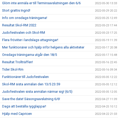
Glöm inte anmäla er till Terminsavslutningen den 6/6
2022-05-30 13:33
Stort grattis Ingrid!
2022-05-29 20:22
Info om onsdags träningarna!
2022-05-25 12:49
Resultat Skol-RM 2022
2022-05-23 17:44
Judofestivalen och Skol-RM
2022-05-23 17:25
Flera fröviiter i landslags uttagningar!
2022-05-19 11:39
Mer funktionärer och hjälp inför helgens alla aktiviteter
2022-05-17 20:38
Onsdags träningarna utgår den 18/5
2022-05-17 15:48
Resultat Trollträffen!
2022-05-16 22:45
Tider Skol-Rm
2022-05-16 09:34
Funktionärer till Judofestivalen
2022-05-05 12:22
Skol-RM sista anmälan den 13/5 23.59
2022-05-05 12:12
Judofestivalen sista anmälan närmar sig! (6/5)
2022-05-05 12:05
Save the date! Säsongsavslutning 6/6!
2022-04-27 11:09
Dags att beställa rygglappar!
2022-04-25 10:12
Hjälp med Capricen
2022-04-22 21:03