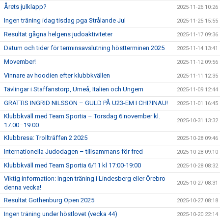
Årets julklapp?
2025-11-26 10:26
Ingen träning idag tisdag pga Strålande Jul
2025-11-25 15:55
Resultat gågna helgens judoaktiviteter
2025-11-17 09:36
Datum och tider för terminsavslutning höstterminen 2025
2025-11-14 13:41
Movember!
2025-11-12 09:56
Vinnare av hoodien efter klubbkvällen
2025-11-11 12:35
Tävlingar i Staffanstorp, Umeå, Italien och Ungern
2025-11-09 12:44
GRATTIS INGRID NILSSON – GULD PÅ U23-EM I CHI?INAU!
2025-11-01 16:45
Klubbkväll med Team Sportia – Torsdag 6 november kl.
2025-10-31 13:32
17:00–19:00
Klubbresa: Trollträffen 2 2025
2025-10-28 09:46
Internationella Judodagen – tillsammans för fred
2025-10-28 09:10
Klubbkväll med Team Sportia 6/11 kl 17:00-19:00
2025-10-28 08:32
Viktig information: Ingen träning i Lindesberg eller Örebro
2025-10-27 08:31
denna vecka!
Resultat Gothenburg Open 2025
2025-10-27 08:18
Ingen träning under höstlovet (vecka 44)
2025-10-20 22:14