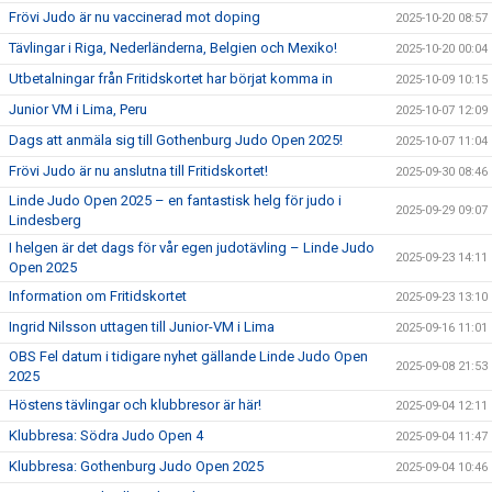
Frövi Judo är nu vaccinerad mot doping
2025-10-20 08:57
Tävlingar i Riga, Nederländerna, Belgien och Mexiko!
2025-10-20 00:04
Utbetalningar från Fritidskortet har börjat komma in
2025-10-09 10:15
Junior VM i Lima, Peru
2025-10-07 12:09
Dags att anmäla sig till Gothenburg Judo Open 2025!
2025-10-07 11:04
Frövi Judo är nu anslutna till Fritidskortet!
2025-09-30 08:46
Linde Judo Open 2025 – en fantastisk helg för judo i
2025-09-29 09:07
Lindesberg
I helgen är det dags för vår egen judotävling – Linde Judo
2025-09-23 14:11
Open 2025
Information om Fritidskortet
2025-09-23 13:10
Ingrid Nilsson uttagen till Junior-VM i Lima
2025-09-16 11:01
OBS Fel datum i tidigare nyhet gällande Linde Judo Open
2025-09-08 21:53
2025
Höstens tävlingar och klubbresor är här!
2025-09-04 12:11
Klubbresa: Södra Judo Open 4
2025-09-04 11:47
Klubbresa: Gothenburg Judo Open 2025
2025-09-04 10:46