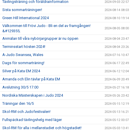
Tävlingsträning och föräldrainformation
2024-09-03 22:57
Sista sommarträningen!
2024-08-14 08:03
Green Hill International 2024
2024-08-10 19:14
Välkommen till Frövi Judo - Bli en del av framgången!
2024-08-05 08:00
&#129355;
Anmälan till våra nybörjargrupper är nu öppen
2024-08-04 23:47
Terminsstart hösten 2024!
2024-08-04 23:26
A-Judo Swansea, Wales
2024-07-16 10:47
Dags för sommarträning!
2024-06-17 22:49
Silver på Kata EM 2024
2024-06-12 12:04
Amanda och Elin tävlar på Kata EM
2024-06-09 20:49
Avslutning 30/5 17.00
2024-05-27 16:18
Nordiska Mästerskapen i Judo 2024
2024-05-26 23:42
Träningar den 16/5
2024-05-15 12:19
Skol-RM och Judofestivalen!
2024-05-13 16:21
Fullspäckad tävlingshelg med läger
2024-05-12 00:07
Skol-RM för alla i mellanstadiet och högstadiet!
2024-05-03 13:41