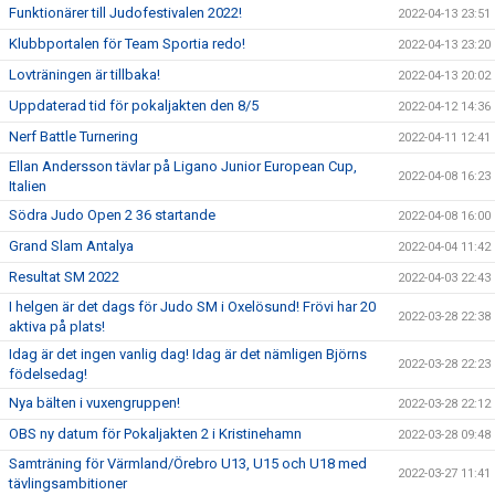
Funktionärer till Judofestivalen 2022!
2022-04-13 23:51
Klubbportalen för Team Sportia redo!
2022-04-13 23:20
Lovträningen är tillbaka!
2022-04-13 20:02
Uppdaterad tid för pokaljakten den 8/5
2022-04-12 14:36
Nerf Battle Turnering
2022-04-11 12:41
Ellan Andersson tävlar på Ligano Junior European Cup,
2022-04-08 16:23
Italien
Södra Judo Open 2 36 startande
2022-04-08 16:00
Grand Slam Antalya
2022-04-04 11:42
Resultat SM 2022
2022-04-03 22:43
I helgen är det dags för Judo SM i Oxelösund! Frövi har 20
2022-03-28 22:38
aktiva på plats!
Idag är det ingen vanlig dag! Idag är det nämligen Björns
2022-03-28 22:23
födelsedag!
Nya bälten i vuxengruppen!
2022-03-28 22:12
OBS ny datum för Pokaljakten 2 i Kristinehamn
2022-03-28 09:48
Samträning för Värmland/Örebro U13, U15 och U18 med
2022-03-27 11:41
tävlingsambitioner