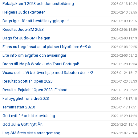
Pokaljakten 1 2023 och domarutbildning
2023-02-13 10:24
Helgens Judoaktiviteter
2023-02-13 09:55
Dags igen för att beställa rygglappar!
2023-02-09 19:15
Resultat Judo-SM 2023
2023-02-06 15:59
Dags för Judo-SM i helgen
2023-02-03 11:13
Finns nu begränsat antal platser i Nybörjare 6–9 år
2023-02-03 09:25
Lite info om avgifter och aviseringar
2023-02-03 08:12
Brons till Ida på World Judo Tour i Portugal!
2023-01-28 19:34
Vuxna se hit! Vi behöver hjälp med Sabaton den 4/2
2023-01-24 15:17
Resultat Scottish Open 2023
2023-01-23 08:33
Resultat Pajulahti Open 2023, Finland
2023-01-23 08:32
Falltrygghet för äldre 2023
2023-01-18 17:18
Terminsstart 2023!
2023-01-17 17:51
Gott nytt år! och lite lovträning
2022-12-29 14:24
God Jul & Gott Nytt År!
2022-12-21 13:14
Lag-SM årets sista arrangemang
2022-12-07 23:04