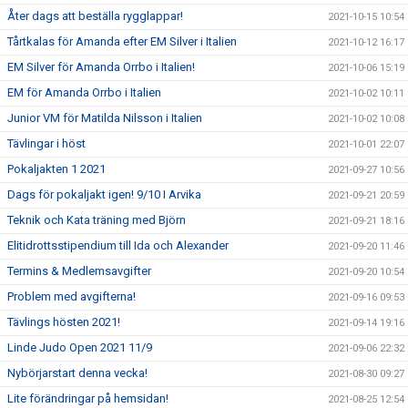
Åter dags att beställa rygglappar!
2021-10-15 10:54
Tårtkalas för Amanda efter EM Silver i Italien
2021-10-12 16:17
EM Silver för Amanda Orrbo i Italien!
2021-10-06 15:19
EM för Amanda Orrbo i Italien
2021-10-02 10:11
Junior VM för Matilda Nilsson i Italien
2021-10-02 10:08
Tävlingar i höst
2021-10-01 22:07
Pokaljakten 1 2021
2021-09-27 10:56
Dags för pokaljakt igen! 9/10 I Arvika
2021-09-21 20:59
Teknik och Kata träning med Björn
2021-09-21 18:16
Elitidrottsstipendium till Ida och Alexander
2021-09-20 11:46
Termins & Medlemsavgifter
2021-09-20 10:54
Problem med avgifterna!
2021-09-16 09:53
Tävlings hösten 2021!
2021-09-14 19:16
Linde Judo Open 2021 11/9
2021-09-06 22:32
Nybörjarstart denna vecka!
2021-08-30 09:27
Lite förändringar på hemsidan!
2021-08-25 12:54