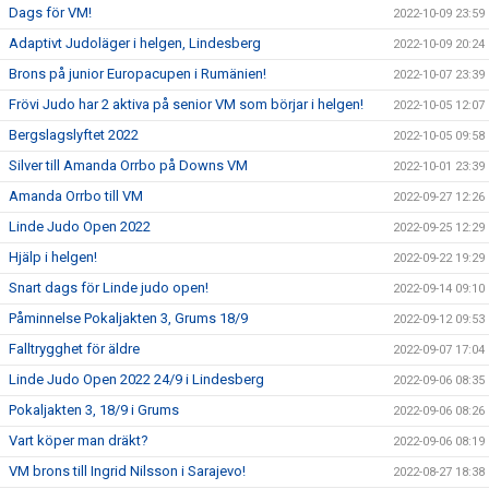
Dags för VM!
2022-10-09 23:59
Adaptivt Judoläger i helgen, Lindesberg
2022-10-09 20:24
Brons på junior Europacupen i Rumänien!
2022-10-07 23:39
Frövi Judo har 2 aktiva på senior VM som börjar i helgen!
2022-10-05 12:07
Bergslagslyftet 2022
2022-10-05 09:58
Silver till Amanda Orrbo på Downs VM
2022-10-01 23:39
Amanda Orrbo till VM
2022-09-27 12:26
Linde Judo Open 2022
2022-09-25 12:29
Hjälp i helgen!
2022-09-22 19:29
Snart dags för Linde judo open!
2022-09-14 09:10
Påminnelse Pokaljakten 3, Grums 18/9
2022-09-12 09:53
Falltrygghet för äldre
2022-09-07 17:04
Linde Judo Open 2022 24/9 i Lindesberg
2022-09-06 08:35
Pokaljakten 3, 18/9 i Grums
2022-09-06 08:26
Vart köper man dräkt?
2022-09-06 08:19
VM brons till Ingrid Nilsson i Sarajevo!
2022-08-27 18:38