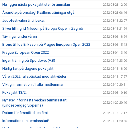
Nu ligger nästa pokaljakt ute för anmälan
2022-03-21 12:00
Årsmöte på onsdag! Kvällens träningar utgår
2022-03-21 06:46
Judofestivalen är tillbaka!
2022-03-13 22:07
Silver till Ingrid Nilsson på Europa Cupen i Zagreb
2022-03-13 21:29
Tävlingar under våren
2022-03-06 18:29
Brons till Ida Eriksson på Prague European Open 2022
2022-03-06 15:43
Prague European Open 2022
2022-03-04 13:40
Ingen träning på Sportlovet (V.8)
2022-02-17 23:00
Härlig fart på dagens pokaljakt
2022-02-13 18:00
Våren 2022 fullspäckad med aktiviteter
2022-02-13 17:27
Viktig information till alla medlemmar
2022-02-10 20:51
Pokaljakt 13/2!
2022-02-03 10:10
Nyheter inför nästa veckas terminsstart!
2022-01-20 20:40
(Lindesbergsgrupperna)
Datum för årsmöte bestämt
2022-01-16 17:17
Information om terminsstart!
2022-01-11 20:55