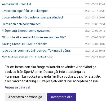
Anmälan till Green Hill
2021-07-21 12:44
Livesändningar från Lindekampen
2021-07-17 22:38
Justerade tider för Lindekampen på söndag!
2021-07-16 00:07
Hemsidan och höstterminen!
2021-07-05 09:54
Frågor ang Smoothcomp systemet
2021-07-05 09:18
Glöm inte att anmäla till Lindekampen den 18/7
2021-07-05 08:50
Tävling Green Hill 14/8 Stockholm
2021-07-01 08:37
Idag börjar sommarträningen och Tävling på gång!
2021-06-29 10:51
Nytt tävlingssystem för Judotävlingar
2021-06-22 18:00
Sommarträning från och med 29/6 kl 17.30-18.45
2021-06-09 21:44
För att hemsidan ska fungera korrekt använder vi nödvändiga
Knappen klubbshop är uppdaterad
2021-05-22 15:27
cookies från SportAdmin. Dessa går inte att stänga av.
Föreningen kan också använda frivilliga cookies, t.ex. för statistik
Passa på och stötta klubben, köp klubbkläder på Team
2021-05-22 15:00
Sportia
eller marknadsföring. Du väljer själv om du vill acceptera dessa.
Anmälan till avslutningen den 29/5 anmäl så fort som
Anpassa dina val
2021-05-22 14:34
möjligt!
Acceptera nödvändiga
Acceptera alla
Graderingstider vart köper jag mitt bälte?
2021-05-18 11:35
Ingen träning på torsdag 13/5
2021-05-10 19:36