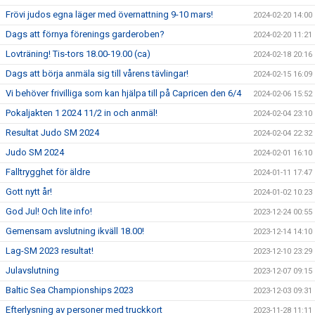
Frövi judos egna läger med övernattning 9-10 mars!
2024-02-20 14:00
Dags att förnya förenings garderoben?
2024-02-20 11:21
Lovträning! Tis-tors 18.00-19.00 (ca)
2024-02-18 20:16
Dags att börja anmäla sig till vårens tävlingar!
2024-02-15 16:09
Vi behöver frivilliga som kan hjälpa till på Capricen den 6/4
2024-02-06 15:52
Pokaljakten 1 2024 11/2 in och anmäl!
2024-02-04 23:10
Resultat Judo SM 2024
2024-02-04 22:32
Judo SM 2024
2024-02-01 16:10
Falltrygghet för äldre
2024-01-11 17:47
Gott nytt år!
2024-01-02 10:23
God Jul! Och lite info!
2023-12-24 00:55
Gemensam avslutning ikväll 18.00!
2023-12-14 14:10
Lag-SM 2023 resultat!
2023-12-10 23:29
Julavslutning
2023-12-07 09:15
Baltic Sea Championships 2023
2023-12-03 09:31
Efterlysning av personer med truckkort
2023-11-28 11:11