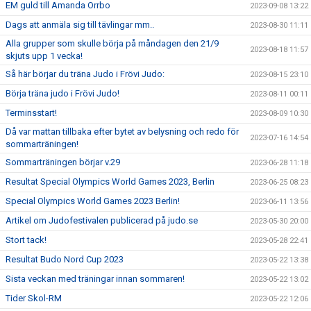
EM guld till Amanda Orrbo
2023-09-08 13:22
Dags att anmäla sig till tävlingar mm..
2023-08-30 11:11
Alla grupper som skulle börja på måndagen den 21/9
2023-08-18 11:57
skjuts upp 1 vecka!
Så här börjar du träna Judo i Frövi Judo:
2023-08-15 23:10
Börja träna judo i Frövi Judo!
2023-08-11 00:11
Terminsstart!
2023-08-09 10:30
Då var mattan tillbaka efter bytet av belysning och redo för
2023-07-16 14:54
sommarträningen!
Sommarträningen börjar v.29
2023-06-28 11:18
Resultat Special Olympics World Games 2023, Berlin
2023-06-25 08:23
Special Olympics World Games 2023 Berlin!
2023-06-11 13:56
Artikel om Judofestivalen publicerad på judo.se
2023-05-30 20:00
Stort tack!
2023-05-28 22:41
Resultat Budo Nord Cup 2023
2023-05-22 13:38
Sista veckan med träningar innan sommaren!
2023-05-22 13:02
Tider Skol-RM
2023-05-22 12:06