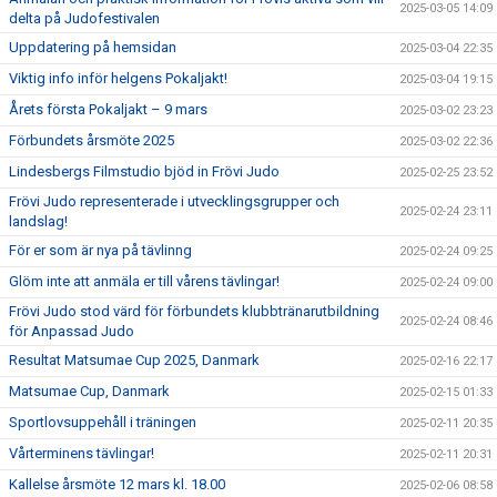
2025-03-05 14:09
delta på Judofestivalen
Uppdatering på hemsidan
2025-03-04 22:35
Viktig info inför helgens Pokaljakt!
2025-03-04 19:15
Årets första Pokaljakt – 9 mars
2025-03-02 23:23
Förbundets årsmöte 2025
2025-03-02 22:36
Lindesbergs Filmstudio bjöd in Frövi Judo
2025-02-25 23:52
Frövi Judo representerade i utvecklingsgrupper och
2025-02-24 23:11
landslag!
För er som är nya på tävlinng
2025-02-24 09:25
Glöm inte att anmäla er till vårens tävlingar!
2025-02-24 09:00
Frövi Judo stod värd för förbundets klubbtränarutbildning
2025-02-24 08:46
för Anpassad Judo
Resultat Matsumae Cup 2025, Danmark
2025-02-16 22:17
Matsumae Cup, Danmark
2025-02-15 01:33
Sportlovsuppehåll i träningen
2025-02-11 20:35
Vårterminens tävlingar!
2025-02-11 20:31
Kallelse årsmöte 12 mars kl. 18.00
2025-02-06 08:58