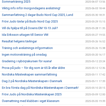
Sommarträning 2025
2025-06-07 13:56
Viktig info inför morgondagens avslutning!
2025-06-03 18:44
Sammanfattning 2 dagar Budo Nord Cup 2025, Lund
2025-05-30 18:31
Frövi Judo tävlar på Budo Nord Cup 2025
2025-05-29 15:15
Vill du hjälpa till på Downs EM 10-13 Juli?
2025-05-28 11:35
Ida Eriksson uttagen till Senior VM
2025-05-27 19:55
Resultat helgens tävlingar
2025-05-26 16:52
Träning och avslutnings infgormation
2025-05-26 15:38
Ingen motionsträning på onsdag
2025-05-20 16:17
Gradering i nybörjrakursen för vuxna!
2025-05-12 23:24
Prova på judo – för dig som är 65 år eller äldre
2025-05-12 12:36
Nordiska Mästeskapen sammanfattning
2025-05-11 17:42
Dag 2 på Nordiska Mästerskapen i Danmark
2025-05-11 17:39
En bra första dag på Nordiska Mästerskapen i Danmark!
2025-05-10 20:15
Frövi Judo på Nordiska Mästerskapen 2025
2025-05-09 12:00
Övernattning med klubben i eget klassrum
2025-05-05 19:39