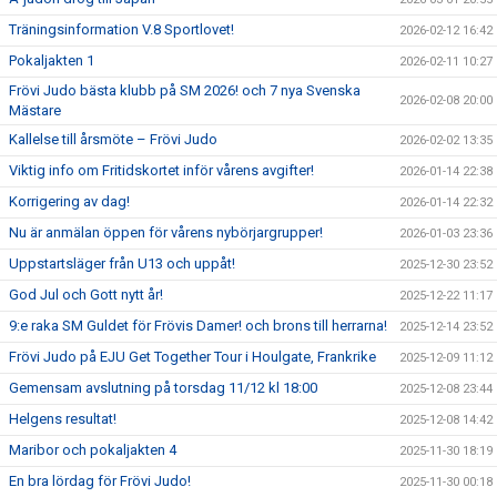
Träningsinformation V.8 Sportlovet!
2026-02-12 16:42
Pokaljakten 1
2026-02-11 10:27
Frövi Judo bästa klubb på SM 2026! och 7 nya Svenska
2026-02-08 20:00
Mästare
Kallelse till årsmöte – Frövi Judo
2026-02-02 13:35
Viktig info om Fritidskortet inför vårens avgifter!
2026-01-14 22:38
Korrigering av dag!
2026-01-14 22:32
Nu är anmälan öppen för vårens nybörjargrupper!
2026-01-03 23:36
Uppstartsläger från U13 och uppåt!
2025-12-30 23:52
God Jul och Gott nytt år!
2025-12-22 11:17
9:e raka SM Guldet för Frövis Damer! och brons till herrarna!
2025-12-14 23:52
Frövi Judo på EJU Get Together Tour i Houlgate, Frankrike
2025-12-09 11:12
Gemensam avslutning på torsdag 11/12 kl 18:00
2025-12-08 23:44
Helgens resultat!
2025-12-08 14:42
Maribor och pokaljakten 4
2025-11-30 18:19
En bra lördag för Frövi Judo!
2025-11-30 00:18