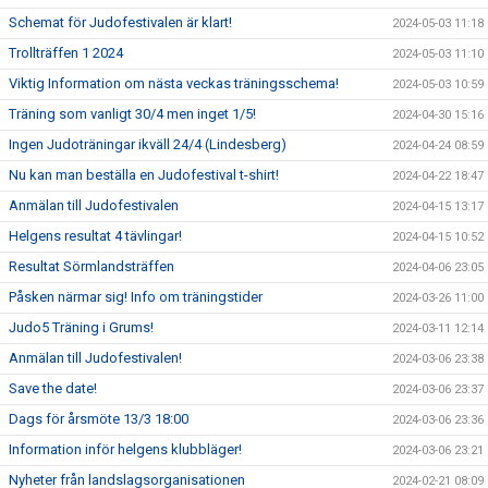
Schemat för Judofestivalen är klart!
2024-05-03 11:18
Trollträffen 1 2024
2024-05-03 11:10
Viktig Information om nästa veckas träningsschema!
2024-05-03 10:59
Träning som vanligt 30/4 men inget 1/5!
2024-04-30 15:16
Ingen Judoträningar ikväll 24/4 (Lindesberg)
2024-04-24 08:59
Nu kan man beställa en Judofestival t-shirt!
2024-04-22 18:47
Anmälan till Judofestivalen
2024-04-15 13:17
Helgens resultat 4 tävlingar!
2024-04-15 10:52
Resultat Sörmlandsträffen
2024-04-06 23:05
Påsken närmar sig! Info om träningstider
2024-03-26 11:00
Judo5 Träning i Grums!
2024-03-11 12:14
Anmälan till Judofestivalen!
2024-03-06 23:38
Save the date!
2024-03-06 23:37
Dags för årsmöte 13/3 18:00
2024-03-06 23:36
Information inför helgens klubbläger!
2024-03-06 23:21
Nyheter från landslagsorganisationen
2024-02-21 08:09