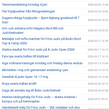
Terminsavslutning torsdag 4 juni
2026-06-02 10:28
Fler höjdpunkter från Riksgraderingen
2026-05-24 23:06
Dagens riktiga höjdpunkt – Björn Nyberg graderad till 7
2026-05-24 22:53
Dan!
Info och schema inför helgens Skol-RM och
2026-05-18 22:29
Judofestivalen!
Medaljer och tuffa matcher för Frövi Judo på Budo Nord
2026-05-17 16:30
Cup & Camp 2026
Starka resultat för Frövi Judo på A-Judo Open 2026!
2026-05-17 16:13
Fyra nya svarta bälten till klubben!
2026-05-17 16:10
Inga ordinarie träningar torsdag och fredag denna veckan
2026-05-13 13:04
Aktiviteter i maj och gemensam avslutning i juni
2026-05-13 10:19
Swedish A-judo Open 14–17 maj
2026-05-10 15:06
8 nya svarta bälten ikväll!
2026-05-06 23:15
Dags att anmäla sig till årets Judofestival!
2026-04-29 09:58
Intensiv tävlingshelg för Frövi Judo – starka insatser i
2026-04-27 09:27
Europa och på hemmaplan
Händelserik helg för Frövi Judo – EM, medaljer och stor