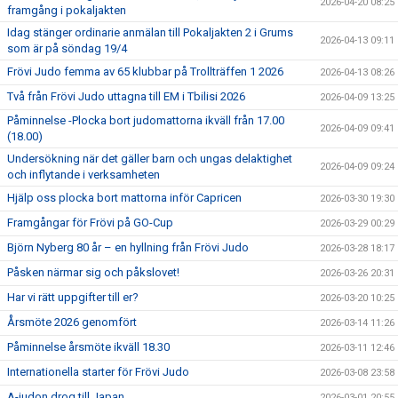
2026-04-20 08:25
framgång i pokaljakten
Idag stänger ordinarie anmälan till Pokaljakten 2 i Grums
2026-04-13 09:11
som är på söndag 19/4
Frövi Judo femma av 65 klubbar på Trollträffen 1 2026
2026-04-13 08:26
Två från Frövi Judo uttagna till EM i Tbilisi 2026
2026-04-09 13:25
Påminnelse -Plocka bort judomattorna ikväll från 17.00
2026-04-09 09:41
(18.00)
Undersökning när det gäller barn och ungas delaktighet
2026-04-09 09:24
och inflytande i verksamheten
Hjälp oss plocka bort mattorna inför Capricen
2026-03-30 19:30
Framgångar för Frövi på GO-Cup
2026-03-29 00:29
Björn Nyberg 80 år – en hyllning från Frövi Judo
2026-03-28 18:17
Påsken närmar sig och påkslovet!
2026-03-26 20:31
Har vi rätt uppgifter till er?
2026-03-20 10:25
Årsmöte 2026 genomfört
2026-03-14 11:26
Påminnelse årsmöte ikväll 18.30
2026-03-11 12:46
Internationella starter för Frövi Judo
2026-03-08 23:58
A-judon drog till Japan
2026-03-01 20:55