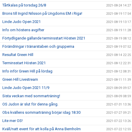
Tårtkalas på torsdag 26/8
2021-08-24 14:27
Brons till Ingrid Nilsson på Ungdoms EM i Riga!
2021-08-19 17:54
Linde Judo Open 2021
2021-08-19 13:17
Info om höstens avgifter
2021-08-19 11:28
Förtydligande gällande terminsstart Hösten 2021
2021-08-19 08:12
Förändringar i tränarstaben och grupperna
2021-08-19 07:52
Resultat Green Hill
2021-08-14 22:25
Terminsstart Hösten 2021
2021-08-12 22:31
Info inför Green Hill på lördag
2021-08-12 08:31
Green Hill Livestream
2021-08-11 11:39
Linde Judo Open 2021 11/9
2021-08-09 09:57
Sista veckan med sommarträning!
2021-08-09 08:59
OS Judon är slut för denna gång.
2021-07-31 13:36
Obs kvällens sommarträning börjar idag 18.30
2021-07-27 09:21
Lite mer OS!
2021-07-22 13:26
Kväll/natt event för att kolla på Anna Bernholm
2021-07-22 12:55