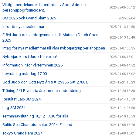
Viktigt meddelande till berörda av SportAdmins
2025-02-06 08:12
personuppgiftsincident.
SM 2025 och Grand Slam 2025
2025-02-04
Info för nya medlemmar
2025-01-13 14:56
Frövi Judo och Judogymnasiet till Matsuru Dutch Open
2025-01-13 10:48
2025
Intag för nya medlemmar till våra nybörjargrupper är öppen
2025-01-07 08:35
Nybörjarekurs i Judo för vuxna!
2025-01-06 16:01
Information inför vårterminen 2025
2025-01-06 14:52
Lovträning måndag 17.00
2025-01-05 18:02
God Judo och Gott Nytt År! &#129355;&#127881;
2024-12-21 15:23
Träning 2/1 Rivstarta året med en judoträning
2024-12-20 15:38
Resultat Lag-SM 2024!
2024-12-14 16:59
Lag-SM 2024
2024-12-14 08:58
Terminsavslutning 18/12 17.30 för alla
2024-12-10 10:53
Baltic Sea Championships 2024, Finland
2024-12-08 16:20
Tokyo Grandslam 2024!
2024-12-08 16:01