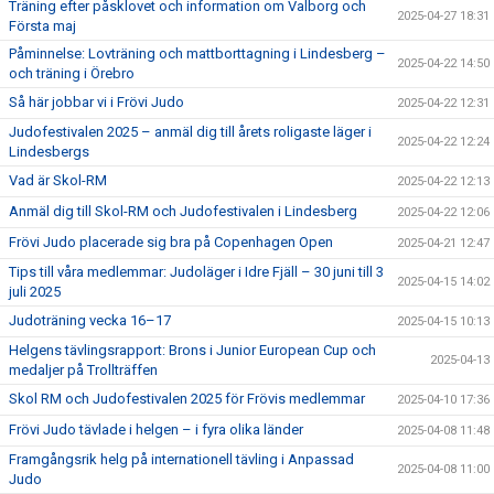
Träning efter påsklovet och information om Valborg och
2025-04-27 18:31
Första maj
Påminnelse: Lovträning och mattborttagning i Lindesberg –
2025-04-22 14:50
och träning i Örebro
Så här jobbar vi i Frövi Judo
2025-04-22 12:31
Judofestivalen 2025 – anmäl dig till årets roligaste läger i
2025-04-22 12:24
Lindesbergs
Vad är Skol-RM
2025-04-22 12:13
Anmäl dig till Skol-RM och Judofestivalen i Lindesberg
2025-04-22 12:06
Frövi Judo placerade sig bra på Copenhagen Open
2025-04-21 12:47
Tips till våra medlemmar: Judoläger i Idre Fjäll – 30 juni till 3
2025-04-15 14:02
juli 2025
Judoträning vecka 16–17
2025-04-15 10:13
Helgens tävlingsrapport: Brons i Junior European Cup och
2025-04-13
medaljer på Trollträffen
Skol RM och Judofestivalen 2025 för Frövis medlemmar
2025-04-10 17:36
Frövi Judo tävlade i helgen – i fyra olika länder
2025-04-08 11:48
Framgångsrik helg på internationell tävling i Anpassad
2025-04-08 11:00
Judo