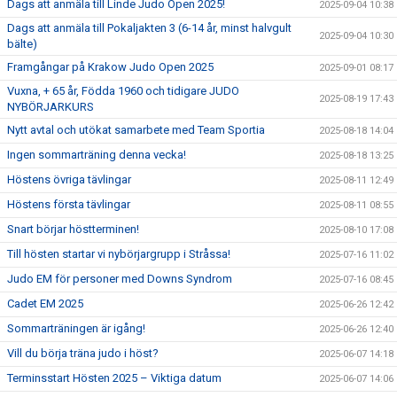
Dags att anmäla till Linde Judo Open 2025!
2025-09-04 10:38
Dags att anmäla till Pokaljakten 3 (6-14 år, minst halvgult
2025-09-04 10:30
bälte)
Framgångar på Krakow Judo Open 2025
2025-09-01 08:17
Vuxna, + 65 år, Födda 1960 och tidigare JUDO
2025-08-19 17:43
NYBÖRJARKURS
Nytt avtal och utökat samarbete med Team Sportia
2025-08-18 14:04
Ingen sommarträning denna vecka!
2025-08-18 13:25
Höstens övriga tävlingar
2025-08-11 12:49
Höstens första tävlingar
2025-08-11 08:55
Snart börjar höstterminen!
2025-08-10 17:08
Till hösten startar vi nybörjargrupp i Stråssa!
2025-07-16 11:02
Judo EM för personer med Downs Syndrom
2025-07-16 08:45
Cadet EM 2025
2025-06-26 12:42
Sommarträningen är igång!
2025-06-26 12:40
Vill du börja träna judo i höst?
2025-06-07 14:18
Terminsstart Hösten 2025 – Viktiga datum
2025-06-07 14:06