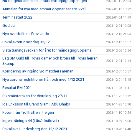
Nu fungerar anmälan till våra nybörjargrupper igen.
2022-01-11 20:54
Anmälan för nya medlemmar öppnar senare ikväll
2022-01-11 13:22
Terminsstart 2022
2022-01-04 14:19
God Jul!
2021-12-24 10:08
Nya svartbälten i Frövi Judo
2021-12-15 21:03
Pokaljakten 2 söndag 12/12
2021-12-11 15:57
Sista träningsveckan för året för måndagsgrupperna
2021-12-06 13:34
Lag SM Guld till Frövis damer och brons till Frövis herrar i
2021-12-04 17:14
Skurup
Korrigering av ingång vid matcher i arenan
2021-12-01 13:57
Nya corona restriktioner från och med 1/12 2021
2021-12-01 13:15
Resultat RM 2021
2021-11-28 11:41
Riksmästerskap för distrikts lag 27/11
2021-11-25 13:12
Ida Eriksson till Grand Slam i Abu Dhabi!
2021-11-25 13:10
Foton från Trollträffen i helgen
2021-11-10 10:24
Ingen träning v.44 (Läs/höstlovet)
2021-10-29 15:06
Pokaljakt i Lindesberg den 12/12 2021
2021-10-28 14:48