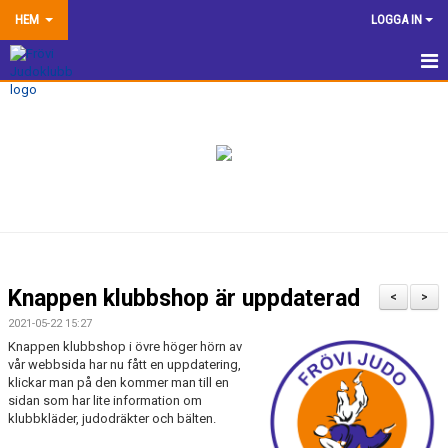
HEM
LOGGA IN
HEM
NYHETER
TRÄNINGSINFORMATION
TÄVLA
VÅRA EGNA ARRANGEMANG
Knappen klubbshop är uppdaterad
<
>
DOKUMENTBANK
2021-05-22 15:27
Knappen klubbshop i övre höger hörn av
KLUBBSHOP
vår webbsida har nu fått en uppdatering,
klickar man på den kommer man till en
sidan som har lite information om
KONTAKTA OSS
klubbkläder, judodräkter och bälten.