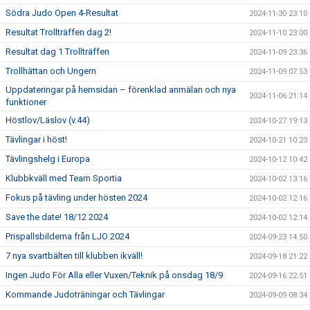
Södra Judo Open 4-Resultat
2024-11-30 23:10
Resultat Trollträffen dag 2!
2024-11-10 23:00
Resultat dag 1 Trollträffen
2024-11-09 23:36
Trollhättan och Ungern
2024-11-09 07:53
Uppdateringar på hemsidan – förenklad anmälan och nya
2024-11-06 21:14
funktioner
Höstlov/Läslov (v.44)
2024-10-27 19:13
Tävlingar i höst!
2024-10-21 10:23
Tävlingshelg i Europa
2024-10-12 10:42
Klubbkväll med Team Sportia
2024-10-02 13:16
Fokus på tävling under hösten 2024
2024-10-02 12:16
Save the date! 18/12 2024
2024-10-02 12:14
Prispallsbilderna från LJO 2024
2024-09-23 14:50
7 nya svartbälten till klubben ikväll!
2024-09-18 21:22
Ingen Judo För Alla eller Vuxen/Teknik på onsdag 18/9
2024-09-16 22:51
Kommande Judoträningar och Tävlingar
2024-09-09 08:34