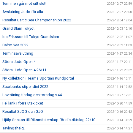
Terminen går mot sitt slut!
2022-12-07 22:59
Avslutning Judo för alla
2022-12-07 20:00
Resultat Baltic Sea Championships 2022
2022-12-04 19:04
Grand Slam Tokyo!
2022-12-03 12:10
Ida Eriksson till Tokyo Grandslam
2022-12-02 11:07
Baltic Sea 2022
2022-12-02 11:03
Terminsavslutning
2022-11-27 22:34
Södra Judo Open 4
2022-11-27 22:11
Södra Judo Open 4 26/11
2022-11-22 20:32
Ny kollektion i Teams Sportias Kundportal
2022-11-16 13:11
Sparbanks stipendiet 2022
2022-11-14 17:52
Lovträning tisdag och torsdag v.44
2022-10-27 12:31
Fel länk i förra utskicket
2022-10-20 14:59
Resultat SJO 3 och GJO
2022-10-16 20:42
Hjälp önskas till Riksmästerskap för distriktslag 22/10
2022-10-14 14:29
Tävlingshelg!
2022-10-14 14:27