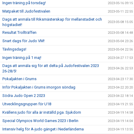
Ingen träning på torsdag!
2023-05-16 09:15
Matpaket till Judofestivalen
2023-05-11 22:55
Dags att anmäla till Riksmästerskap för mellanstadiet och
2023-05-08 15:05
högstadiet!
Resultat Trollträffen
2023-05-08 14:48
Snart dags för Judo VM!
2023-05-04 23:26
Tävlingsdags!
2023-05-04 22:56
Ingen träning på 1 maj!
2023-04-27 17:53
Dags att anmäla sig för att delta på Judofestivalen 2023
2023-04-26 22:53
26-28/5!
Pokaljakten i Grums
2023-04-23 17:30
Inför Pokaljakten i Grums imorgon söndag
2023-04-22 20:20
Södra Judo Open 2 2023
2023-04-22 18:14
Utvecklingsgruppen för U18
2023-04-19 21:55
Kvällens judo för alla är inställd pga. Sjukdom
2023-04-19 14:58
Special Olympics World Games 2023 i Berlin
2023-04-19 14:04
Intensiv helg för A-judo gänget i Nederländerna
2023-04-19 13:55