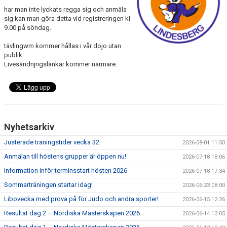
WALL OF FAME
har man inte lyckats regga sig och anmäla
sig kan man göra detta vid registreringen kl
9.00 på söndag.
tävlingwm kommer hållas i vår dojo utan
publik.
Livesändnjngslänkar kommer närmare.
Nyhetsarkiv
Justerade träningstider vecka 32
2026-08-01 11:50
Anmälan till höstens grupper är öppen nu!
2026-07-18 18:06
Information inför terminsstart hösten 2026
2026-07-18 17:34
Sommarträningen startar idag!
2026-06-23 08:00
Libovecka med prova på för Judo och andra sporter!
2026-06-15 12:26
Resultat dag 2 – Nordiska Mästerskapen 2026
2026-06-14 13:05