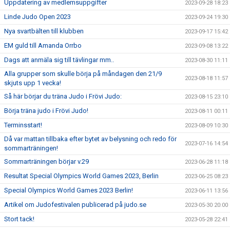
Uppdatering av medlemsuppgifter
2023-09-28 18:23
Linde Judo Open 2023
2023-09-24 19:30
Nya svartbälten till klubben
2023-09-17 15:42
EM guld till Amanda Orrbo
2023-09-08 13:22
Dags att anmäla sig till tävlingar mm..
2023-08-30 11:11
Alla grupper som skulle börja på måndagen den 21/9
2023-08-18 11:57
skjuts upp 1 vecka!
Så här börjar du träna Judo i Frövi Judo:
2023-08-15 23:10
Börja träna judo i Frövi Judo!
2023-08-11 00:11
Terminsstart!
2023-08-09 10:30
Då var mattan tillbaka efter bytet av belysning och redo för
2023-07-16 14:54
sommarträningen!
Sommarträningen börjar v.29
2023-06-28 11:18
Resultat Special Olympics World Games 2023, Berlin
2023-06-25 08:23
Special Olympics World Games 2023 Berlin!
2023-06-11 13:56
Artikel om Judofestivalen publicerad på judo.se
2023-05-30 20:00
Stort tack!
2023-05-28 22:41