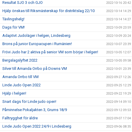
Resultat SJO 3 och GJO
2022-10-16 20:42
Hjälp önskas till Riksmästerskap för distriktslag 22/10
2022-10-14 14:29
Tävlingshelg!
2022-10-14 14:27
Dags för VM!
2022-10-09 23:59
Adaptivt Judoläger i helgen, Lindesberg
2022-10-09 20:24
Brons på junior Europacupen i Rumänien!
2022-10-07 23:39
Frövi Judo har 2 aktiva på senior VM som börjar i helgen!
2022-10-05 12:07
Bergslagslyftet 2022
2022-10-05 09:58
Silver till Amanda Orrbo på Downs VM
2022-10-01 23:39
Amanda Orrbo till VM
2022-09-27 12:26
Linde Judo Open 2022
2022-09-25 12:29
Hjälp i helgen!
2022-09-22 19:29
Snart dags för Linde judo open!
2022-09-14 09:10
Påminnelse Pokaljakten 3, Grums 18/9
2022-09-12 09:53
Falltrygghet för äldre
2022-09-07 17:04
Linde Judo Open 2022 24/9 i Lindesberg
2022-09-06 08:35