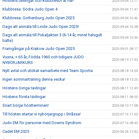
Höstens tävlingar och klubbresor är här!
2025-09-04 12:11
Klubbresa: Södra Judo Open 4
2025-09-04 11:47
Klubbresa: Gothenburg Judo Open 2025
2025-09-04 10:46
Dags att anmäla till Linde Judo Open 2025!
2025-09-04 10:38
Dags att anmäla till Pokaljakten 3 (6-14 år, minst halvgult
2025-09-04 10:30
bälte)
Framgångar på Krakow Judo Open 2025
2025-09-01 08:17
Vuxna, + 65 år, Födda 1960 och tidigare JUDO
2025-08-19 17:43
NYBÖRJARKURS
Nytt avtal och utökat samarbete med Team Sportia
2025-08-18 14:04
Ingen sommarträning denna vecka!
2025-08-18 13:25
Höstens övriga tävlingar
2025-08-11 12:49
Höstens första tävlingar
2025-08-11 08:55
Snart börjar höstterminen!
2025-08-10 17:08
Till hösten startar vi nybörjargrupp i Stråssa!
2025-07-16 11:02
Judo EM för personer med Downs Syndrom
2025-07-16 08:45
Cadet EM 2025
2025-06-26 12:42