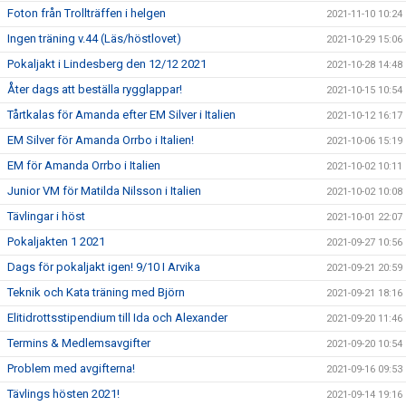
Foton från Trollträffen i helgen
2021-11-10 10:24
Ingen träning v.44 (Läs/höstlovet)
2021-10-29 15:06
Pokaljakt i Lindesberg den 12/12 2021
2021-10-28 14:48
Åter dags att beställa rygglappar!
2021-10-15 10:54
Tårtkalas för Amanda efter EM Silver i Italien
2021-10-12 16:17
EM Silver för Amanda Orrbo i Italien!
2021-10-06 15:19
EM för Amanda Orrbo i Italien
2021-10-02 10:11
Junior VM för Matilda Nilsson i Italien
2021-10-02 10:08
Tävlingar i höst
2021-10-01 22:07
Pokaljakten 1 2021
2021-09-27 10:56
Dags för pokaljakt igen! 9/10 I Arvika
2021-09-21 20:59
Teknik och Kata träning med Björn
2021-09-21 18:16
Elitidrottsstipendium till Ida och Alexander
2021-09-20 11:46
Termins & Medlemsavgifter
2021-09-20 10:54
Problem med avgifterna!
2021-09-16 09:53
Tävlings hösten 2021!
2021-09-14 19:16