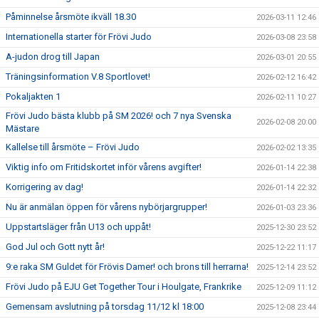
Påminnelse årsmöte ikväll 18.30
2026-03-11 12:46
Internationella starter för Frövi Judo
2026-03-08 23:58
A-judon drog till Japan
2026-03-01 20:55
Träningsinformation V.8 Sportlovet!
2026-02-12 16:42
Pokaljakten 1
2026-02-11 10:27
Frövi Judo bästa klubb på SM 2026! och 7 nya Svenska
2026-02-08 20:00
Mästare
Kallelse till årsmöte – Frövi Judo
2026-02-02 13:35
Viktig info om Fritidskortet inför vårens avgifter!
2026-01-14 22:38
Korrigering av dag!
2026-01-14 22:32
Nu är anmälan öppen för vårens nybörjargrupper!
2026-01-03 23:36
Uppstartsläger från U13 och uppåt!
2025-12-30 23:52
God Jul och Gott nytt år!
2025-12-22 11:17
9:e raka SM Guldet för Frövis Damer! och brons till herrarna!
2025-12-14 23:52
Frövi Judo på EJU Get Together Tour i Houlgate, Frankrike
2025-12-09 11:12
Gemensam avslutning på torsdag 11/12 kl 18:00
2025-12-08 23:44