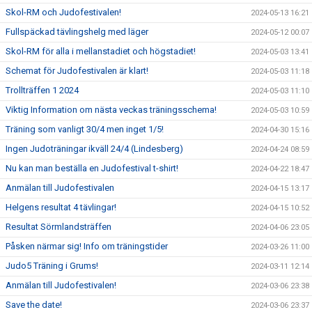
Skol-RM och Judofestivalen!
2024-05-13 16:21
Fullspäckad tävlingshelg med läger
2024-05-12 00:07
Skol-RM för alla i mellanstadiet och högstadiet!
2024-05-03 13:41
Schemat för Judofestivalen är klart!
2024-05-03 11:18
Trollträffen 1 2024
2024-05-03 11:10
Viktig Information om nästa veckas träningsschema!
2024-05-03 10:59
Träning som vanligt 30/4 men inget 1/5!
2024-04-30 15:16
Ingen Judoträningar ikväll 24/4 (Lindesberg)
2024-04-24 08:59
Nu kan man beställa en Judofestival t-shirt!
2024-04-22 18:47
Anmälan till Judofestivalen
2024-04-15 13:17
Helgens resultat 4 tävlingar!
2024-04-15 10:52
Resultat Sörmlandsträffen
2024-04-06 23:05
Påsken närmar sig! Info om träningstider
2024-03-26 11:00
Judo5 Träning i Grums!
2024-03-11 12:14
Anmälan till Judofestivalen!
2024-03-06 23:38
Save the date!
2024-03-06 23:37