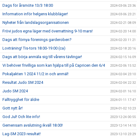
Dags för årsmöte 13/3 18:00
2024-03-06 23:36
Information inför helgens klubbläger!
2024-03-06 23:21
Nyheter från landslagsorganisationen
2024-02-21 08:09
Frövi judos egna läger med övernattning 9-10 mars!
2024-02-20 14:00
Dags att förnya förenings garderoben?
2024-02-20 11:21
Lovträning! Tis-tors 18.00-19.00 (ca)
2024-02-18 20:16
Dags att börja anmäla sig till vårens tävlingar!
2024-02-15 16:09
Vi behöver frivilliga som kan hjälpa till på Capricen den 6/4
2024-02-06 15:52
Pokaljakten 1 2024 11/2 in och anmäl!
2024-02-04 23:10
Resultat Judo SM 2024
2024-02-04 22:32
Judo SM 2024
2024-02-01 16:10
Falltrygghet för äldre
2024-01-11 17:47
Gott nytt år!
2024-01-02 10:23
God Jul! Och lite info!
2023-12-24 00:55
Gemensam avslutning ikväll 18.00!
2023-12-14 14:10
Lag-SM 2023 resultat!
2023-12-10 23:29