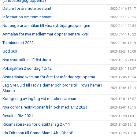
(Lindesbergsgrupperna)
Datum för årsmöte bestämt
2022-01-16 17:17
Information om terminsstart!
2022-01-11 20:55
Nu fungerar anmälan till våra nybörjargrupper igen.
2022-01-11 20:54
Anmälan för nya medlemmar öppnar senare ikväll
2022-01-11 13:22
Terminsstart 2022
2022-01-04 14:19
God Jul!
2021-12-24 10:08
Nya svartbälten i Frövi Judo
2021-12-15 21:03
Pokaljakten 2 söndag 12/12
2021-12-11 15:57
Sista träningsveckan för året för måndagsgrupperna
2021-12-06 13:34
Lag SM Guld till Frövis damer och brons till Frövis herrar i
2021-12-04 17:14
Skurup
Korrigering av ingång vid matcher i arenan
2021-12-01 13:57
Nya corona restriktioner från och med 1/12 2021
2021-12-01 13:15
Resultat RM 2021
2021-11-28 11:41
Riksmästerskap för distrikts lag 27/11
2021-11-25 13:12
Ida Eriksson till Grand Slam i Abu Dhabi!
2021-11-25 13:10