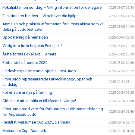
Pokaljakten på söndag – Viktig information för deltagare
2025-03-07 09:54
Funktionärer behövs – Vi behöver din hjälp!
2025-03-05 14:15
Anmälan och praktisk information för Frövis aktiva som vill
2025-03-05 14:09
delta på Judofestivalen
Uppdatering på hemsidan
2025-03-04 22:35
Viktig info inför helgens Pokaljakt!
2025-03-04 19:15
Årets första Pokaljakt – 9 mars
2025-03-02 23:23
Förbundets årsmöte 2025
2025-03-02 22:36
Lindesbergs Filmstudio bjöd in Frövi Judo
2025-02-25 23:52
Frövi Judo representerade i utvecklingsgrupper och
2025-02-24 23:11
landslag!
För er som är nya på tävlinng
2025-02-24 09:25
Glöm inte att anmäla er till vårens tävlingar!
2025-02-24 09:00
Frövi Judo stod värd för förbundets klubbtränarutbildning
2025-02-24 08:46
för Anpassad Judo
Resultat Matsumae Cup 2025, Danmark
2025-02-16 22:17
Matsumae Cup, Danmark
2025-02-15 01:33