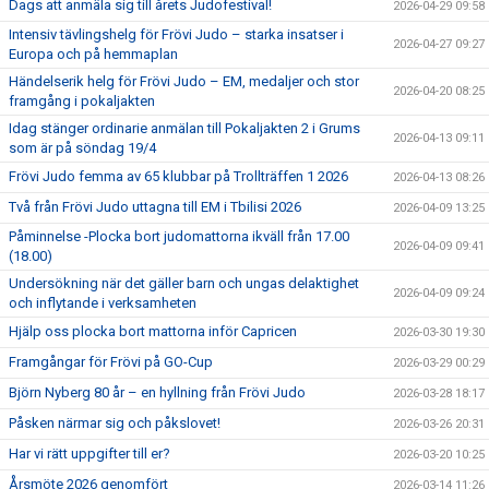
Dags att anmäla sig till årets Judofestival!
2026-04-29 09:58
Intensiv tävlingshelg för Frövi Judo – starka insatser i
2026-04-27 09:27
Europa och på hemmaplan
Händelserik helg för Frövi Judo – EM, medaljer och stor
2026-04-20 08:25
framgång i pokaljakten
Idag stänger ordinarie anmälan till Pokaljakten 2 i Grums
2026-04-13 09:11
som är på söndag 19/4
Frövi Judo femma av 65 klubbar på Trollträffen 1 2026
2026-04-13 08:26
Två från Frövi Judo uttagna till EM i Tbilisi 2026
2026-04-09 13:25
Påminnelse -Plocka bort judomattorna ikväll från 17.00
2026-04-09 09:41
(18.00)
Undersökning när det gäller barn och ungas delaktighet
2026-04-09 09:24
och inflytande i verksamheten
Hjälp oss plocka bort mattorna inför Capricen
2026-03-30 19:30
Framgångar för Frövi på GO-Cup
2026-03-29 00:29
Björn Nyberg 80 år – en hyllning från Frövi Judo
2026-03-28 18:17
Påsken närmar sig och påkslovet!
2026-03-26 20:31
Har vi rätt uppgifter till er?
2026-03-20 10:25
Årsmöte 2026 genomfört
2026-03-14 11:26