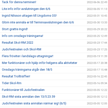
Tack för denna terminen!
2022-06-06 22:49
Lite info inför avslutningen den 6/6
2022-06-05 11:13
Ingrid Nilsson uttagen till Ungdoms OS!
2022-05-31 10:45
Glöm inte anmäla er till Terminsavslutningen den 6/6
2022-05-30 13:33
Stort grattis Ingrid!
2022-05-29 20:22
Info om onsdags träningarna!
2022-05-25 12:49
Resultat Skol-RM 2022
2022-05-23 17:44
Judofestivalen och Skol-RM
2022-05-23 17:25
Flera fröviiter i landslags uttagningar!
2022-05-19 11:39
Mer funktionärer och hjälp inför helgens alla aktiviteter
2022-05-17 20:38
Onsdags träningarna utgår den 18/5
2022-05-17 15:48
Resultat Trollträffen!
2022-05-16 22:45
Tider Skol-Rm
2022-05-16 09:34
Funktionärer till Judofestivalen
2022-05-05 12:22
Skol-RM sista anmälan den 13/5 23.59
2022-05-05 12:12
Judofestivalen sista anmälan närmar sig! (6/5)
2022-05-05 12:05