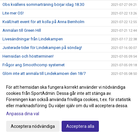
Obs kvällens sommarträning börjar idag 18.30
2021-07-27 09:21
Lite mer OS!
2021-07-22 13:26
Kväll/natt event för att kolla på Anna Bernholm
2021-07-22 12:55
Anmälan till Green Hill
2021-07-21 12:44
Livesändningar från Lindekampen
2021-07-17 22:38
Justerade tider för Lindekampen på söndag!
2021-07-16 00:07
Hemsidan och höstterminen!
2021-07-05 09:54
Frågor ang Smoothcomp systemet
2021-07-05 09:18
Glöm inte att anmäla till Lindekampen den 18/7
2021-07-05 08:50
Tävling Green Hill 14/8 Stockholm
2021-07-01 08:37
För att hemsidan ska fungera korrekt använder vi nödvändiga
Idag börjar sommarträningen och Tävling på gång!
2021-06-29 10:51
cookies från SportAdmin. Dessa går inte att stänga av.
Nytt tävlingssystem för Judotävlingar
Föreningen kan också använda frivilliga cookies, t.ex. för statistik
2021-06-22 18:00
eller marknadsföring. Du väljer själv om du vill acceptera dessa.
Sommarträning från och med 29/6 kl 17.30-18.45
2021-06-09 21:44
Anpassa dina val
Knappen klubbshop är uppdaterad
2021-05-22 15:27
Passa på och stötta klubben, köp klubbkläder på Team
Acceptera nödvändiga
Acceptera alla
2021-05-22 15:00
Sportia