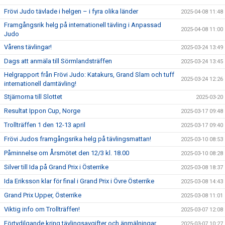
Frövi Judo tävlade i helgen – i fyra olika länder
2025-04-08 11:48
Framgångsrik helg på internationell tävling i Anpassad
2025-04-08 11:00
Judo
Vårens tävlingar!
2025-03-24 13:49
Dags att anmäla till Sörmlandsträffen
2025-03-24 13:45
Helgrapport från Frövi Judo: Katakurs, Grand Slam och tuff
2025-03-24 12:26
internationell damtävling!
Stjärnorna till Slottet
2025-03-20
Resultat Ippon Cup, Norge
2025-03-17 09:48
Trollträffen 1 den 12-13 april
2025-03-17 09:40
Frövi Judos framgångsrika helg på tävlingsmattan!
2025-03-10 08:53
Påminnelse om Årsmötet den 12/3 kl. 18.00
2025-03-10 08:28
Silver till Ida på Grand Prix i Österrike
2025-03-08 18:37
Ida Eriksson klar för final i Grand Prix i Övre Österrike
2025-03-08 14:43
Grand Prix Upper, Österrike
2025-03-08 11:01
Viktig info om Trollträffen!
2025-03-07 12:08
Förtydilgande kring tävlingsavgifter och änmälningar.
2025-03-07 10:27