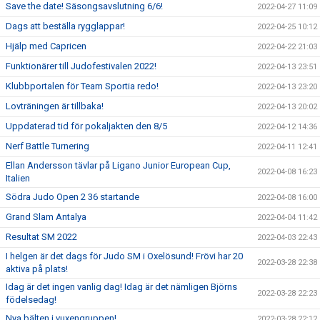
Save the date! Säsongsavslutning 6/6!
2022-04-27 11:09
Dags att beställa rygglappar!
2022-04-25 10:12
Hjälp med Capricen
2022-04-22 21:03
Funktionärer till Judofestivalen 2022!
2022-04-13 23:51
Klubbportalen för Team Sportia redo!
2022-04-13 23:20
Lovträningen är tillbaka!
2022-04-13 20:02
Uppdaterad tid för pokaljakten den 8/5
2022-04-12 14:36
Nerf Battle Turnering
2022-04-11 12:41
Ellan Andersson tävlar på Ligano Junior European Cup,
2022-04-08 16:23
Italien
Södra Judo Open 2 36 startande
2022-04-08 16:00
Grand Slam Antalya
2022-04-04 11:42
Resultat SM 2022
2022-04-03 22:43
I helgen är det dags för Judo SM i Oxelösund! Frövi har 20
2022-03-28 22:38
aktiva på plats!
Idag är det ingen vanlig dag! Idag är det nämligen Björns
2022-03-28 22:23
födelsedag!
Nya bälten i vuxengruppen!
2022-03-28 22:12