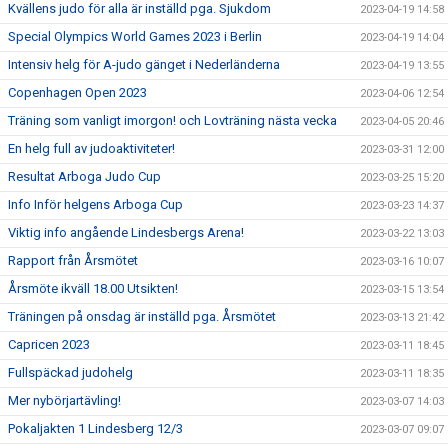
Kvällens judo för alla är inställd pga. Sjukdom
2023-04-19 14:58
Special Olympics World Games 2023 i Berlin
2023-04-19 14:04
Intensiv helg för A-judo gänget i Nederländerna
2023-04-19 13:55
Copenhagen Open 2023
2023-04-06 12:54
Träning som vanligt imorgon! och Lovträning nästa vecka
2023-04-05 20:46
En helg full av judoaktiviteter!
2023-03-31 12:00
Resultat Arboga Judo Cup
2023-03-25 15:20
Info Inför helgens Arboga Cup
2023-03-23 14:37
Viktig info angående Lindesbergs Arena!
2023-03-22 13:03
Rapport från Årsmötet
2023-03-16 10:07
Årsmöte ikväll 18.00 Utsikten!
2023-03-15 13:54
Träningen på onsdag är inställd pga. Årsmötet
2023-03-13 21:42
Capricen 2023
2023-03-11 18:45
Fullspäckad judohelg
2023-03-11 18:35
Mer nybörjartävling!
2023-03-07 14:03
Pokaljakten 1 Lindesberg 12/3
2023-03-07 09:07