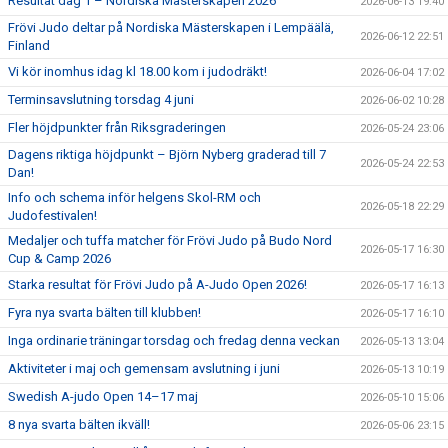
Resultat dag 1 – Nordiska Mästerskapen 2026
2026-06-13 19:40
Frövi Judo deltar på Nordiska Mästerskapen i Lempäälä,
2026-06-12 22:51
Finland
Vi kör inomhus idag kl 18.00 kom i judodräkt!
2026-06-04 17:02
Terminsavslutning torsdag 4 juni
2026-06-02 10:28
Fler höjdpunkter från Riksgraderingen
2026-05-24 23:06
Dagens riktiga höjdpunkt – Björn Nyberg graderad till 7
2026-05-24 22:53
Dan!
Info och schema inför helgens Skol-RM och
2026-05-18 22:29
Judofestivalen!
Medaljer och tuffa matcher för Frövi Judo på Budo Nord
2026-05-17 16:30
Cup & Camp 2026
Starka resultat för Frövi Judo på A-Judo Open 2026!
2026-05-17 16:13
Fyra nya svarta bälten till klubben!
2026-05-17 16:10
Inga ordinarie träningar torsdag och fredag denna veckan
2026-05-13 13:04
Aktiviteter i maj och gemensam avslutning i juni
2026-05-13 10:19
Swedish A-judo Open 14–17 maj
2026-05-10 15:06
8 nya svarta bälten ikväll!
2026-05-06 23:15