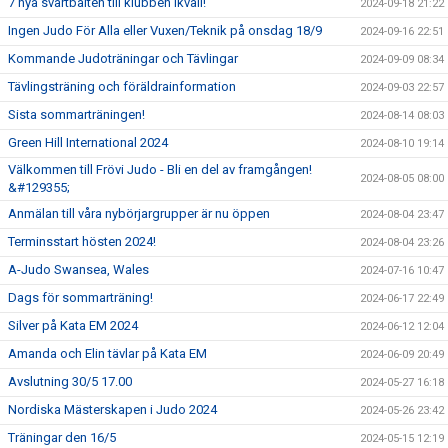
7 nya svartbälten till klubben ikväll!
2024-09-18 21:22
Ingen Judo För Alla eller Vuxen/Teknik på onsdag 18/9
2024-09-16 22:51
Kommande Judoträningar och Tävlingar
2024-09-09 08:34
Tävlingsträning och föräldrainformation
2024-09-03 22:57
Sista sommarträningen!
2024-08-14 08:03
Green Hill International 2024
2024-08-10 19:14
Välkommen till Frövi Judo - Bli en del av framgången!
2024-08-05 08:00
&#129355;
Anmälan till våra nybörjargrupper är nu öppen
2024-08-04 23:47
Terminsstart hösten 2024!
2024-08-04 23:26
A-Judo Swansea, Wales
2024-07-16 10:47
Dags för sommarträning!
2024-06-17 22:49
Silver på Kata EM 2024
2024-06-12 12:04
Amanda och Elin tävlar på Kata EM
2024-06-09 20:49
Avslutning 30/5 17.00
2024-05-27 16:18
Nordiska Mästerskapen i Judo 2024
2024-05-26 23:42
Träningar den 16/5
2024-05-15 12:19