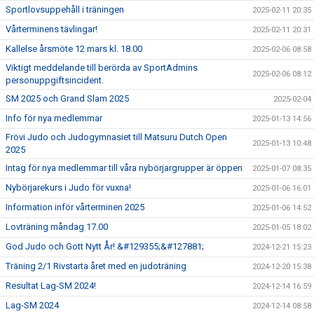
Sportlovsuppehåll i träningen
2025-02-11 20:35
Vårterminens tävlingar!
2025-02-11 20:31
Kallelse årsmöte 12 mars kl. 18.00
2025-02-06 08:58
Viktigt meddelande till berörda av SportAdmins
2025-02-06 08:12
personuppgiftsincident.
SM 2025 och Grand Slam 2025
2025-02-04
Info för nya medlemmar
2025-01-13 14:56
Frövi Judo och Judogymnasiet till Matsuru Dutch Open
2025-01-13 10:48
2025
Intag för nya medlemmar till våra nybörjargrupper är öppen
2025-01-07 08:35
Nybörjarekurs i Judo för vuxna!
2025-01-06 16:01
Information inför vårterminen 2025
2025-01-06 14:52
Lovträning måndag 17.00
2025-01-05 18:02
God Judo och Gott Nytt År! &#129355;&#127881;
2024-12-21 15:23
Träning 2/1 Rivstarta året med en judoträning
2024-12-20 15:38
Resultat Lag-SM 2024!
2024-12-14 16:59
Lag-SM 2024
2024-12-14 08:58