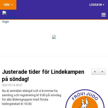
HEM
LOGGA IN
HEM
NYHETER
TRÄNINGSINFORMATION
TÄVLA
VÅRA EGNA ARRANGEMANG
Justerade tider för Lindekampen
<
>
DOKUMENTBANK
på söndag!
2021-07-16 00:07
KLUBBSHOP
Nu är anmälan stängd och vi kommer ha
samling och registrering kl 9.00 på söndag
KONTAKTA OSS
för alla åldersgrupper med första
tävlingststart kl 10.00.