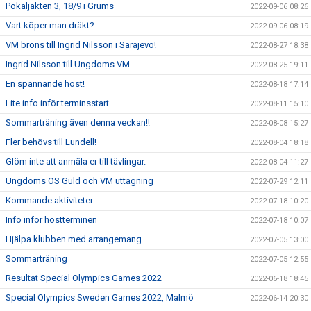
Pokaljakten 3, 18/9 i Grums
2022-09-06 08:26
Vart köper man dräkt?
2022-09-06 08:19
VM brons till Ingrid Nilsson i Sarajevo!
2022-08-27 18:38
Ingrid Nilsson till Ungdoms VM
2022-08-25 19:11
En spännande höst!
2022-08-18 17:14
Lite info inför terminsstart
2022-08-11 15:10
Sommarträning även denna veckan!!
2022-08-08 15:27
Fler behövs till Lundell!
2022-08-04 18:18
Glöm inte att anmäla er till tävlingar.
2022-08-04 11:27
Ungdoms OS Guld och VM uttagning
2022-07-29 12:11
Kommande aktiviteter
2022-07-18 10:20
Info inför höstterminen
2022-07-18 10:07
Hjälpa klubben med arrangemang
2022-07-05 13:00
Sommarträning
2022-07-05 12:55
Resultat Special Olympics Games 2022
2022-06-18 18:45
Special Olympics Sweden Games 2022, Malmö
2022-06-14 20:30