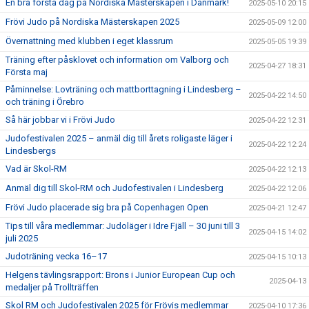
En bra första dag på Nordiska Mästerskapen i Danmark!
2025-05-10 20:15
Frövi Judo på Nordiska Mästerskapen 2025
2025-05-09 12:00
Övernattning med klubben i eget klassrum
2025-05-05 19:39
Träning efter påsklovet och information om Valborg och
2025-04-27 18:31
Första maj
Påminnelse: Lovträning och mattborttagning i Lindesberg –
2025-04-22 14:50
och träning i Örebro
Så här jobbar vi i Frövi Judo
2025-04-22 12:31
Judofestivalen 2025 – anmäl dig till årets roligaste läger i
2025-04-22 12:24
Lindesbergs
Vad är Skol-RM
2025-04-22 12:13
Anmäl dig till Skol-RM och Judofestivalen i Lindesberg
2025-04-22 12:06
Frövi Judo placerade sig bra på Copenhagen Open
2025-04-21 12:47
Tips till våra medlemmar: Judoläger i Idre Fjäll – 30 juni till 3
2025-04-15 14:02
juli 2025
Judoträning vecka 16–17
2025-04-15 10:13
Helgens tävlingsrapport: Brons i Junior European Cup och
2025-04-13
medaljer på Trollträffen
Skol RM och Judofestivalen 2025 för Frövis medlemmar
2025-04-10 17:36