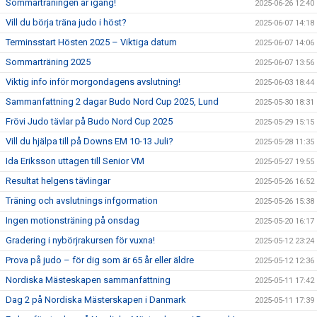
Sommarträningen är igång!
2025-06-26 12:40
Vill du börja träna judo i höst?
2025-06-07 14:18
Terminsstart Hösten 2025 – Viktiga datum
2025-06-07 14:06
Sommarträning 2025
2025-06-07 13:56
Viktig info inför morgondagens avslutning!
2025-06-03 18:44
Sammanfattning 2 dagar Budo Nord Cup 2025, Lund
2025-05-30 18:31
Frövi Judo tävlar på Budo Nord Cup 2025
2025-05-29 15:15
Vill du hjälpa till på Downs EM 10-13 Juli?
2025-05-28 11:35
Ida Eriksson uttagen till Senior VM
2025-05-27 19:55
Resultat helgens tävlingar
2025-05-26 16:52
Träning och avslutnings infgormation
2025-05-26 15:38
Ingen motionsträning på onsdag
2025-05-20 16:17
Gradering i nybörjrakursen för vuxna!
2025-05-12 23:24
Prova på judo – för dig som är 65 år eller äldre
2025-05-12 12:36
Nordiska Mästeskapen sammanfattning
2025-05-11 17:42
Dag 2 på Nordiska Mästerskapen i Danmark
2025-05-11 17:39