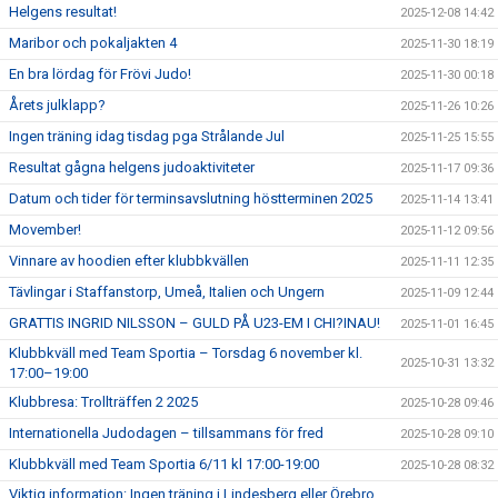
Helgens resultat!
2025-12-08 14:42
Maribor och pokaljakten 4
2025-11-30 18:19
En bra lördag för Frövi Judo!
2025-11-30 00:18
Årets julklapp?
2025-11-26 10:26
Ingen träning idag tisdag pga Strålande Jul
2025-11-25 15:55
Resultat gågna helgens judoaktiviteter
2025-11-17 09:36
Datum och tider för terminsavslutning höstterminen 2025
2025-11-14 13:41
Movember!
2025-11-12 09:56
Vinnare av hoodien efter klubbkvällen
2025-11-11 12:35
Tävlingar i Staffanstorp, Umeå, Italien och Ungern
2025-11-09 12:44
GRATTIS INGRID NILSSON – GULD PÅ U23-EM I CHI?INAU!
2025-11-01 16:45
Klubbkväll med Team Sportia – Torsdag 6 november kl.
2025-10-31 13:32
17:00–19:00
Klubbresa: Trollträffen 2 2025
2025-10-28 09:46
Internationella Judodagen – tillsammans för fred
2025-10-28 09:10
Klubbkväll med Team Sportia 6/11 kl 17:00-19:00
2025-10-28 08:32
Viktig information: Ingen träning i Lindesberg eller Örebro