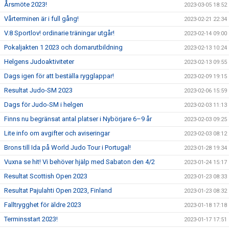
Årsmöte 2023!
2023-03-05 18:52
Vårterminen är i full gång!
2023-02-21 22:34
V.8 Sportlov! ordinarie träningar utgår!
2023-02-14 09:00
Pokaljakten 1 2023 och domarutbildning
2023-02-13 10:24
Helgens Judoaktiviteter
2023-02-13 09:55
Dags igen för att beställa rygglappar!
2023-02-09 19:15
Resultat Judo-SM 2023
2023-02-06 15:59
Dags för Judo-SM i helgen
2023-02-03 11:13
Finns nu begränsat antal platser i Nybörjare 6–9 år
2023-02-03 09:25
Lite info om avgifter och aviseringar
2023-02-03 08:12
Brons till Ida på World Judo Tour i Portugal!
2023-01-28 19:34
Vuxna se hit! Vi behöver hjälp med Sabaton den 4/2
2023-01-24 15:17
Resultat Scottish Open 2023
2023-01-23 08:33
Resultat Pajulahti Open 2023, Finland
2023-01-23 08:32
Falltrygghet för äldre 2023
2023-01-18 17:18
Terminsstart 2023!
2023-01-17 17:51