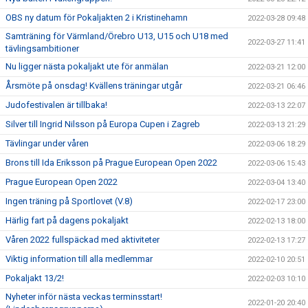
OBS ny datum för Pokaljakten 2 i Kristinehamn
2022-03-28 09:48
Samträning för Värmland/Örebro U13, U15 och U18 med
2022-03-27 11:41
tävlingsambitioner
Nu ligger nästa pokaljakt ute för anmälan
2022-03-21 12:00
Årsmöte på onsdag! Kvällens träningar utgår
2022-03-21 06:46
Judofestivalen är tillbaka!
2022-03-13 22:07
Silver till Ingrid Nilsson på Europa Cupen i Zagreb
2022-03-13 21:29
Tävlingar under våren
2022-03-06 18:29
Brons till Ida Eriksson på Prague European Open 2022
2022-03-06 15:43
Prague European Open 2022
2022-03-04 13:40
Ingen träning på Sportlovet (V.8)
2022-02-17 23:00
Härlig fart på dagens pokaljakt
2022-02-13 18:00
Våren 2022 fullspäckad med aktiviteter
2022-02-13 17:27
Viktig information till alla medlemmar
2022-02-10 20:51
Pokaljakt 13/2!
2022-02-03 10:10
Nyheter inför nästa veckas terminsstart!
2022-01-20 20:40