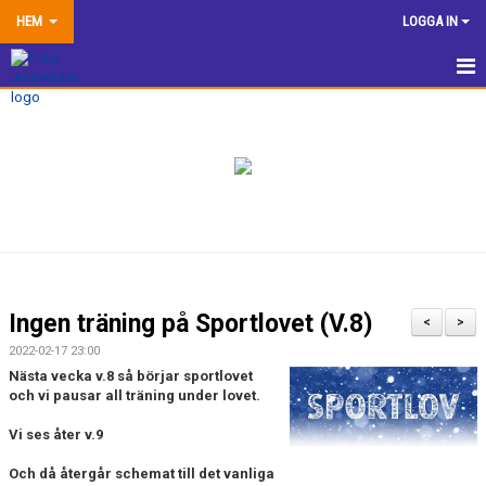
HEM
LOGGA IN
HEM
NYHETER
TRÄNINGSINFORMATION
TÄVLA
VÅRA EGNA ARRANGEMANG
Ingen träning på Sportlovet (V.8)
<
>
DOKUMENTBANK
2022-02-17 23:00
Nästa vecka v.8 så börjar sportlovet
KLUBBSHOP
och vi pausar all träning under lovet.
Vi ses åter v.9
KONTAKTA OSS
Och då återgår schemat till det vanliga