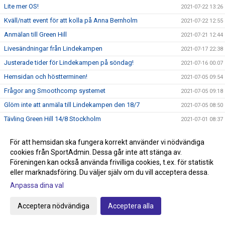
Lite mer OS!
2021-07-22 13:26
Kväll/natt event för att kolla på Anna Bernholm
2021-07-22 12:55
Anmälan till Green Hill
2021-07-21 12:44
Livesändningar från Lindekampen
2021-07-17 22:38
Justerade tider för Lindekampen på söndag!
2021-07-16 00:07
Hemsidan och höstterminen!
2021-07-05 09:54
Frågor ang Smoothcomp systemet
2021-07-05 09:18
Glöm inte att anmäla till Lindekampen den 18/7
2021-07-05 08:50
Tävling Green Hill 14/8 Stockholm
2021-07-01 08:37
Idag börjar sommarträningen och Tävling på gång!
2021-06-29 10:51
För att hemsidan ska fungera korrekt använder vi nödvändiga
Nytt tävlingssystem för Judotävlingar
2021-06-22 18:00
cookies från SportAdmin. Dessa går inte att stänga av.
Sommarträning från och med 29/6 kl 17.30-18.45
Föreningen kan också använda frivilliga cookies, t.ex. för statistik
2021-06-09 21:44
eller marknadsföring. Du väljer själv om du vill acceptera dessa.
Knappen klubbshop är uppdaterad
2021-05-22 15:27
Anpassa dina val
Passa på och stötta klubben, köp klubbkläder på Team
2021-05-22 15:00
Sportia
Acceptera nödvändiga
Acceptera alla
Anmälan till avslutningen den 29/5 anmäl så fort som
2021-05-22 14:34
möjligt!