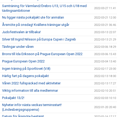
Samträning för Värmland/Örebro U13, U15 och U18 med
2022-03-27 11:41
tävlingsambitioner
Nu ligger nästa pokaljakt ute för anmälan
2022-03-21 12:00
Årsmöte på onsdag! Kvällens träningar utgår
2022-03-21 06:46
Judofestivalen är tillbaka!
2022-03-13 22:07
Silver till Ingrid Nilsson på Europa Cupen i Zagreb
2022-03-13 21:29
Tävlingar under våren
2022-03-06 18:29
Brons till Ida Eriksson på Prague European Open 2022
2022-03-06 15:43
Prague European Open 2022
2022-03-04 13:40
Ingen träning på Sportlovet (V.8)
2022-02-17 23:00
Härlig fart på dagens pokaljakt
2022-02-13 18:00
Våren 2022 fullspäckad med aktiviteter
2022-02-13 17:27
Viktig information till alla medlemmar
2022-02-10 20:51
Pokaljakt 13/2!
2022-02-03 10:10
Nyheter inför nästa veckas terminsstart!
2022-01-20 20:40
(Lindesbergsgrupperna)
Datum för årsmöte bestämt
2022-01-16 17:17