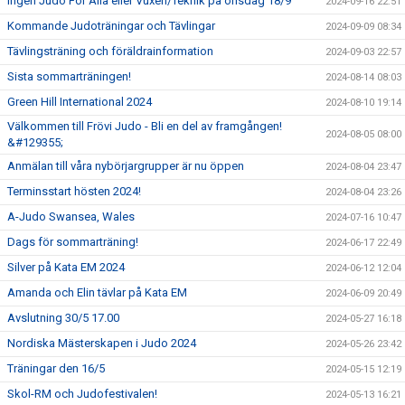
Ingen Judo För Alla eller Vuxen/Teknik på onsdag 18/9
2024-09-16 22:51
Kommande Judoträningar och Tävlingar
2024-09-09 08:34
Tävlingsträning och föräldrainformation
2024-09-03 22:57
Sista sommarträningen!
2024-08-14 08:03
Green Hill International 2024
2024-08-10 19:14
Välkommen till Frövi Judo - Bli en del av framgången!
2024-08-05 08:00
&#129355;
Anmälan till våra nybörjargrupper är nu öppen
2024-08-04 23:47
Terminsstart hösten 2024!
2024-08-04 23:26
A-Judo Swansea, Wales
2024-07-16 10:47
Dags för sommarträning!
2024-06-17 22:49
Silver på Kata EM 2024
2024-06-12 12:04
Amanda och Elin tävlar på Kata EM
2024-06-09 20:49
Avslutning 30/5 17.00
2024-05-27 16:18
Nordiska Mästerskapen i Judo 2024
2024-05-26 23:42
Träningar den 16/5
2024-05-15 12:19
Skol-RM och Judofestivalen!
2024-05-13 16:21