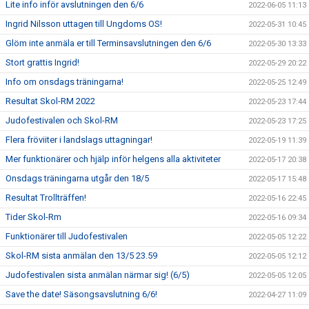
Lite info inför avslutningen den 6/6
2022-06-05 11:13
Ingrid Nilsson uttagen till Ungdoms OS!
2022-05-31 10:45
Glöm inte anmäla er till Terminsavslutningen den 6/6
2022-05-30 13:33
Stort grattis Ingrid!
2022-05-29 20:22
Info om onsdags träningarna!
2022-05-25 12:49
Resultat Skol-RM 2022
2022-05-23 17:44
Judofestivalen och Skol-RM
2022-05-23 17:25
Flera fröviiter i landslags uttagningar!
2022-05-19 11:39
Mer funktionärer och hjälp inför helgens alla aktiviteter
2022-05-17 20:38
Onsdags träningarna utgår den 18/5
2022-05-17 15:48
Resultat Trollträffen!
2022-05-16 22:45
Tider Skol-Rm
2022-05-16 09:34
Funktionärer till Judofestivalen
2022-05-05 12:22
Skol-RM sista anmälan den 13/5 23.59
2022-05-05 12:12
Judofestivalen sista anmälan närmar sig! (6/5)
2022-05-05 12:05
Save the date! Säsongsavslutning 6/6!
2022-04-27 11:09