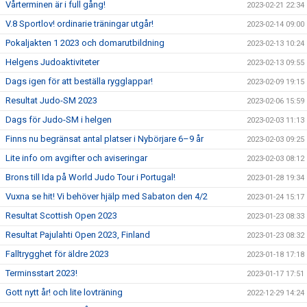
Vårterminen är i full gång!
2023-02-21 22:34
V.8 Sportlov! ordinarie träningar utgår!
2023-02-14 09:00
Pokaljakten 1 2023 och domarutbildning
2023-02-13 10:24
Helgens Judoaktiviteter
2023-02-13 09:55
Dags igen för att beställa rygglappar!
2023-02-09 19:15
Resultat Judo-SM 2023
2023-02-06 15:59
Dags för Judo-SM i helgen
2023-02-03 11:13
Finns nu begränsat antal platser i Nybörjare 6–9 år
2023-02-03 09:25
Lite info om avgifter och aviseringar
2023-02-03 08:12
Brons till Ida på World Judo Tour i Portugal!
2023-01-28 19:34
Vuxna se hit! Vi behöver hjälp med Sabaton den 4/2
2023-01-24 15:17
Resultat Scottish Open 2023
2023-01-23 08:33
Resultat Pajulahti Open 2023, Finland
2023-01-23 08:32
Falltrygghet för äldre 2023
2023-01-18 17:18
Terminsstart 2023!
2023-01-17 17:51
Gott nytt år! och lite lovträning
2022-12-29 14:24