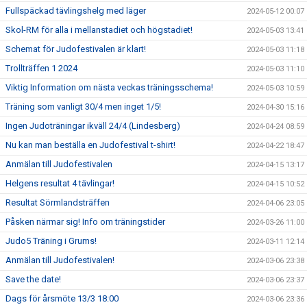
Fullspäckad tävlingshelg med läger
2024-05-12 00:07
Skol-RM för alla i mellanstadiet och högstadiet!
2024-05-03 13:41
Schemat för Judofestivalen är klart!
2024-05-03 11:18
Trollträffen 1 2024
2024-05-03 11:10
Viktig Information om nästa veckas träningsschema!
2024-05-03 10:59
Träning som vanligt 30/4 men inget 1/5!
2024-04-30 15:16
Ingen Judoträningar ikväll 24/4 (Lindesberg)
2024-04-24 08:59
Nu kan man beställa en Judofestival t-shirt!
2024-04-22 18:47
Anmälan till Judofestivalen
2024-04-15 13:17
Helgens resultat 4 tävlingar!
2024-04-15 10:52
Resultat Sörmlandsträffen
2024-04-06 23:05
Påsken närmar sig! Info om träningstider
2024-03-26 11:00
Judo5 Träning i Grums!
2024-03-11 12:14
Anmälan till Judofestivalen!
2024-03-06 23:38
Save the date!
2024-03-06 23:37
Dags för årsmöte 13/3 18:00
2024-03-06 23:36