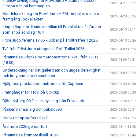
Intensiv tävlingshelg för Frövi Judo – starka insatser i
2026-04-27 09:27
Europa och på hemmaplan
Händelserik helg för Frövi Judo – EM, medaljer och stor
2026-04-20 08:25
framgång i pokaljakten
Idag stänger ordinarie anmälan till Pokaljakten 2 i Grums
2026-04-13 09:11
som är på söndag 19/4
Frövi Judo femma av 65 klubbar på Trollträffen 1 2026
2026-04-13 08:26
Två från Frövi Judo uttagna till EM i Tbilisi 2026
2026-04-09 13:25
Påminnelse -Plocka bort judomattorna ikväll från 17.00
2026-04-09 09:41
(18.00)
Undersökning när det gäller barn och ungas delaktighet
2026-04-09 09:24
och inflytande i verksamheten
Hjälp oss plocka bort mattorna inför Capricen
2026-03-30 19:30
Framgångar för Frövi på GO-Cup
2026-03-29 00:29
Björn Nyberg 80 år – en hyllning från Frövi Judo
2026-03-28 18:17
Påsken närmar sig och påkslovet!
2026-03-26 20:31
Har vi rätt uppgifter till er?
2026-03-20 10:25
Årsmöte 2026 genomfört
2026-03-14 11:26
Påminnelse årsmöte ikväll 18.30
2026-03-11 12:46