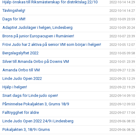
Hjälp önskas till Riksmästerskap för distriktslag 22/10
2022-10-14 14:29
Tävlingshelg!
2022-10-14 14:27
Dags för VM!
2022-10-09 23:59
Adaptivt Judoläger i helgen, Lindesberg
2022-10-09 20:24
Brons på junior Europacupen i Rumänien!
2022-10-07 23:39
Frövi Judo har 2 aktiva på senior VM som börjar i helgen!
2022-10-05 12:07
Bergslagslyftet 2022
2022-10-05 09:58
Silver till Amanda Orrbo på Downs VM
2022-10-01 23:39
Amanda Orrbo till VM
2022-09-27 12:26
Linde Judo Open 2022
2022-09-25 12:29
Hjälp i helgen!
2022-09-22 19:29
Snart dags för Linde judo open!
2022-09-14 09:10
Påminnelse Pokaljakten 3, Grums 18/9
2022-09-12 09:53
Falltrygghet för äldre
2022-09-07 17:04
Linde Judo Open 2022 24/9 i Lindesberg
2022-09-06 08:35
Pokaljakten 3, 18/9 i Grums
2022-09-06 08:26