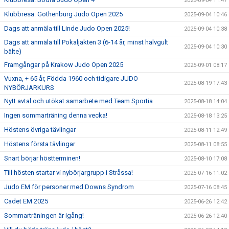
2025-09-04 11:47
Klubbresa: Gothenburg Judo Open 2025
2025-09-04 10:46
Dags att anmäla till Linde Judo Open 2025!
2025-09-04 10:38
Dags att anmäla till Pokaljakten 3 (6-14 år, minst halvgult
2025-09-04 10:30
bälte)
Framgångar på Krakow Judo Open 2025
2025-09-01 08:17
Vuxna, + 65 år, Födda 1960 och tidigare JUDO
2025-08-19 17:43
NYBÖRJARKURS
Nytt avtal och utökat samarbete med Team Sportia
2025-08-18 14:04
Ingen sommarträning denna vecka!
2025-08-18 13:25
Höstens övriga tävlingar
2025-08-11 12:49
Höstens första tävlingar
2025-08-11 08:55
Snart börjar höstterminen!
2025-08-10 17:08
Till hösten startar vi nybörjargrupp i Stråssa!
2025-07-16 11:02
Judo EM för personer med Downs Syndrom
2025-07-16 08:45
Cadet EM 2025
2025-06-26 12:42
Sommarträningen är igång!
2025-06-26 12:40