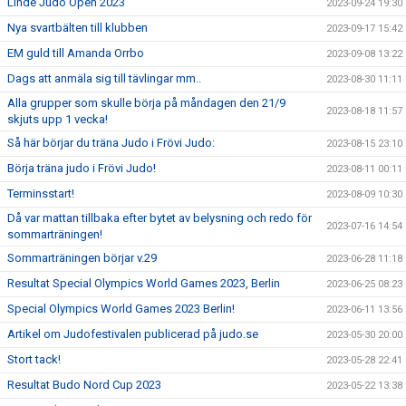
Linde Judo Open 2023
2023-09-24 19:30
Nya svartbälten till klubben
2023-09-17 15:42
EM guld till Amanda Orrbo
2023-09-08 13:22
Dags att anmäla sig till tävlingar mm..
2023-08-30 11:11
Alla grupper som skulle börja på måndagen den 21/9
2023-08-18 11:57
skjuts upp 1 vecka!
Så här börjar du träna Judo i Frövi Judo:
2023-08-15 23:10
Börja träna judo i Frövi Judo!
2023-08-11 00:11
Terminsstart!
2023-08-09 10:30
Då var mattan tillbaka efter bytet av belysning och redo för
2023-07-16 14:54
sommarträningen!
Sommarträningen börjar v.29
2023-06-28 11:18
Resultat Special Olympics World Games 2023, Berlin
2023-06-25 08:23
Special Olympics World Games 2023 Berlin!
2023-06-11 13:56
Artikel om Judofestivalen publicerad på judo.se
2023-05-30 20:00
Stort tack!
2023-05-28 22:41
Resultat Budo Nord Cup 2023
2023-05-22 13:38