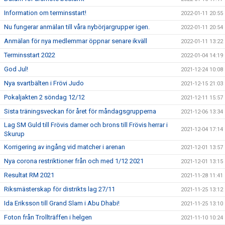
Information om terminsstart!
2022-01-11 20:55
Nu fungerar anmälan till våra nybörjargrupper igen.
2022-01-11 20:54
Anmälan för nya medlemmar öppnar senare ikväll
2022-01-11 13:22
Terminsstart 2022
2022-01-04 14:19
God Jul!
2021-12-24 10:08
Nya svartbälten i Frövi Judo
2021-12-15 21:03
Pokaljakten 2 söndag 12/12
2021-12-11 15:57
Sista träningsveckan för året för måndagsgrupperna
2021-12-06 13:34
Lag SM Guld till Frövis damer och brons till Frövis herrar i
2021-12-04 17:14
Skurup
Korrigering av ingång vid matcher i arenan
2021-12-01 13:57
Nya corona restriktioner från och med 1/12 2021
2021-12-01 13:15
Resultat RM 2021
2021-11-28 11:41
Riksmästerskap för distrikts lag 27/11
2021-11-25 13:12
Ida Eriksson till Grand Slam i Abu Dhabi!
2021-11-25 13:10
Foton från Trollträffen i helgen
2021-11-10 10:24