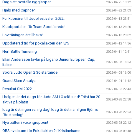
Dags att beställa rygglappar!
2022-04-25 10:12
Hjälp med Capricen
2022-04-22 21:03
Funktionärer till Judofestivalen 2022!
2022-04-13 23:51
Klubbportalen för Team Sportia redo!
2022-04-13 23:20
Lovträningen är tillbaka!
2022-04-13 20:02
Uppdaterad tid för pokaljakten den 8/5
2022-04-12 14:36
Nerf Battle Turnering
2022-04-11 12:41
Ellan Andersson tävlar på Ligano Junior European Cup,
2022-04-08 16:23
Italien
Södra Judo Open 2 36 startande
2022-04-08 16:00
Grand Slam Antalya
2022-04-04 11:42
Resultat SM 2022
2022-04-03 22:43
I helgen är det dags för Judo SM i Oxelösund! Frövi har 20
2022-03-28 22:38
aktiva på plats!
Idag är det ingen vanlig dag! Idag är det nämligen Björns
2022-03-28 22:23
födelsedag!
Nya bälten i vuxengruppen!
2022-03-28 22:12
OBS ny datum för Pokaljakten 2 i Kristinehamn
2022-03-28 09:48