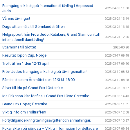
Framgångsrik helg på internationell tävling i Anpassad
2025-04-08 11:00
Judo
Vårens tävlingar!
2025-03-24 13:49
Dags att anmäla till Sörmlandsträffen
2025-03-24 13:45
Helgrapport från Frövi Judo: Katakurs, Grand Slam och tuff
2025-03-24 12:26
internationell damtävling!
Stjärnorna till Slottet
2025-03-20
Resultat Ippon Cup, Norge
2025-03-17 09:48
Trollträffen 1 den 12-13 april
2025-03-17 09:40
Frövi Judos framgångsrika helg på tävlingsmattan!
2025-03-10 08:53
Påminnelse om Årsmötet den 12/3 kl. 18.00
2025-03-10 08:28
Silver till Ida på Grand Prix i Österrike
2025-03-08 18:37
Ida Eriksson klar för final i Grand Prix i Övre Österrike
2025-03-08 14:43
Grand Prix Upper, Österrike
2025-03-08 11:01
Viktig info om Trollträffen!
2025-03-07 12:08
Förtydilgande kring tävlingsavgifter och änmälningar.
2025-03-07 10:27
Pokaljakten på söndag – Viktig information för deltagare
2025-03-07 09:54