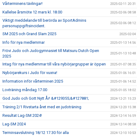
Vårterminens tävlingar!
2025-02-11 20:31
Kallelse årsmöte 12 mars kl. 18.00
2025-02-06 08:58
Viktigt meddelande till berörda av SportAdmins
2025-02-06 08:12
personuppgiftsincident.
SM 2025 och Grand Slam 2025
2025-02-04
Info för nya medlemmar
2025-01-13 14:56
Frövi Judo och Judogymnasiet till Matsuru Dutch Open
2025-01-13 10:48
2025
Intag för nya medlemmar till våra nybörjargrupper är öppen
2025-01-07 08:35
Nybörjarekurs i Judo för vuxna!
2025-01-06 16:01
Information inför vårterminen 2025
2025-01-06 14:52
Lovträning måndag 17.00
2025-01-05 18:02
God Judo och Gott Nytt År! &#129355;&#127881;
2024-12-21 15:23
Träning 2/1 Rivstarta året med en judoträning
2024-12-20 15:38
Resultat Lag-SM 2024!
2024-12-14 16:59
Lag-SM 2024
2024-12-14 08:58
Terminsavslutning 18/12 17.30 för alla
2024-12-10 10:53