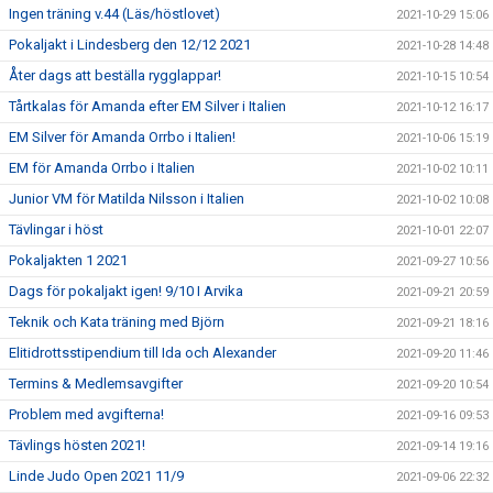
Ingen träning v.44 (Läs/höstlovet)
2021-10-29 15:06
Pokaljakt i Lindesberg den 12/12 2021
2021-10-28 14:48
Åter dags att beställa rygglappar!
2021-10-15 10:54
Tårtkalas för Amanda efter EM Silver i Italien
2021-10-12 16:17
EM Silver för Amanda Orrbo i Italien!
2021-10-06 15:19
EM för Amanda Orrbo i Italien
2021-10-02 10:11
Junior VM för Matilda Nilsson i Italien
2021-10-02 10:08
Tävlingar i höst
2021-10-01 22:07
Pokaljakten 1 2021
2021-09-27 10:56
Dags för pokaljakt igen! 9/10 I Arvika
2021-09-21 20:59
Teknik och Kata träning med Björn
2021-09-21 18:16
Elitidrottsstipendium till Ida och Alexander
2021-09-20 11:46
Termins & Medlemsavgifter
2021-09-20 10:54
Problem med avgifterna!
2021-09-16 09:53
Tävlings hösten 2021!
2021-09-14 19:16
Linde Judo Open 2021 11/9
2021-09-06 22:32