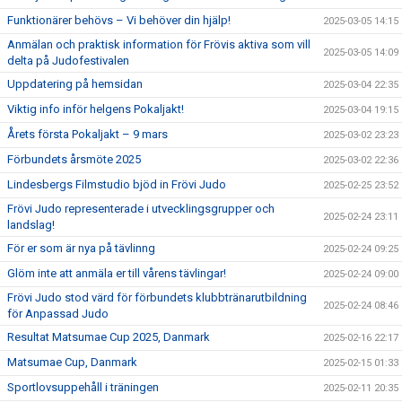
Funktionärer behövs – Vi behöver din hjälp!
2025-03-05 14:15
Anmälan och praktisk information för Frövis aktiva som vill
2025-03-05 14:09
delta på Judofestivalen
Uppdatering på hemsidan
2025-03-04 22:35
Viktig info inför helgens Pokaljakt!
2025-03-04 19:15
Årets första Pokaljakt – 9 mars
2025-03-02 23:23
Förbundets årsmöte 2025
2025-03-02 22:36
Lindesbergs Filmstudio bjöd in Frövi Judo
2025-02-25 23:52
Frövi Judo representerade i utvecklingsgrupper och
2025-02-24 23:11
landslag!
För er som är nya på tävlinng
2025-02-24 09:25
Glöm inte att anmäla er till vårens tävlingar!
2025-02-24 09:00
Frövi Judo stod värd för förbundets klubbtränarutbildning
2025-02-24 08:46
för Anpassad Judo
Resultat Matsumae Cup 2025, Danmark
2025-02-16 22:17
Matsumae Cup, Danmark
2025-02-15 01:33
Sportlovsuppehåll i träningen
2025-02-11 20:35