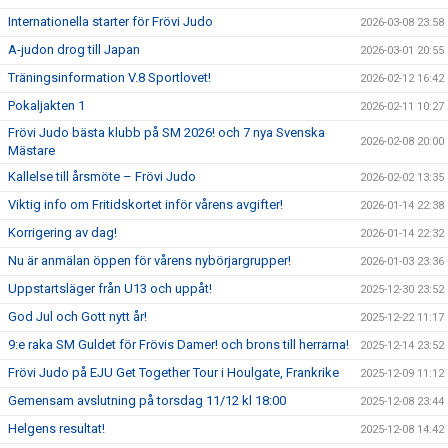
Internationella starter för Frövi Judo
2026-03-08 23:58
A-judon drog till Japan
2026-03-01 20:55
Träningsinformation V.8 Sportlovet!
2026-02-12 16:42
Pokaljakten 1
2026-02-11 10:27
Frövi Judo bästa klubb på SM 2026! och 7 nya Svenska
2026-02-08 20:00
Mästare
Kallelse till årsmöte – Frövi Judo
2026-02-02 13:35
Viktig info om Fritidskortet inför vårens avgifter!
2026-01-14 22:38
Korrigering av dag!
2026-01-14 22:32
Nu är anmälan öppen för vårens nybörjargrupper!
2026-01-03 23:36
Uppstartsläger från U13 och uppåt!
2025-12-30 23:52
God Jul och Gott nytt år!
2025-12-22 11:17
9:e raka SM Guldet för Frövis Damer! och brons till herrarna!
2025-12-14 23:52
Frövi Judo på EJU Get Together Tour i Houlgate, Frankrike
2025-12-09 11:12
Gemensam avslutning på torsdag 11/12 kl 18:00
2025-12-08 23:44
Helgens resultat!
2025-12-08 14:42