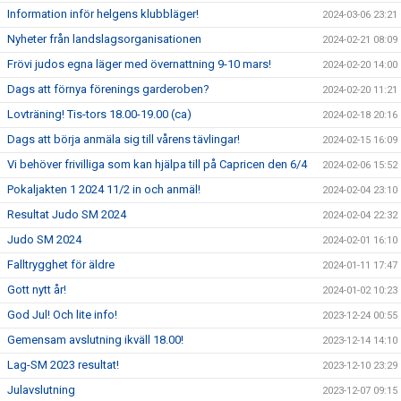
Information inför helgens klubbläger!
2024-03-06 23:21
Nyheter från landslagsorganisationen
2024-02-21 08:09
Frövi judos egna läger med övernattning 9-10 mars!
2024-02-20 14:00
Dags att förnya förenings garderoben?
2024-02-20 11:21
Lovträning! Tis-tors 18.00-19.00 (ca)
2024-02-18 20:16
Dags att börja anmäla sig till vårens tävlingar!
2024-02-15 16:09
Vi behöver frivilliga som kan hjälpa till på Capricen den 6/4
2024-02-06 15:52
Pokaljakten 1 2024 11/2 in och anmäl!
2024-02-04 23:10
Resultat Judo SM 2024
2024-02-04 22:32
Judo SM 2024
2024-02-01 16:10
Falltrygghet för äldre
2024-01-11 17:47
Gott nytt år!
2024-01-02 10:23
God Jul! Och lite info!
2023-12-24 00:55
Gemensam avslutning ikväll 18.00!
2023-12-14 14:10
Lag-SM 2023 resultat!
2023-12-10 23:29
Julavslutning
2023-12-07 09:15