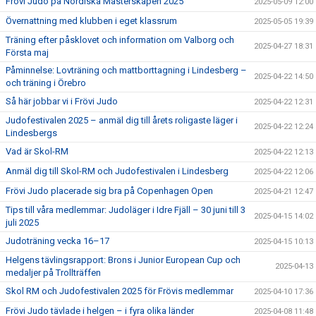
Frövi Judo på Nordiska Mästerskapen 2025
2025-05-09 12:00
Övernattning med klubben i eget klassrum
2025-05-05 19:39
Träning efter påsklovet och information om Valborg och
2025-04-27 18:31
Första maj
Påminnelse: Lovträning och mattborttagning i Lindesberg –
2025-04-22 14:50
och träning i Örebro
Så här jobbar vi i Frövi Judo
2025-04-22 12:31
Judofestivalen 2025 – anmäl dig till årets roligaste läger i
2025-04-22 12:24
Lindesbergs
Vad är Skol-RM
2025-04-22 12:13
Anmäl dig till Skol-RM och Judofestivalen i Lindesberg
2025-04-22 12:06
Frövi Judo placerade sig bra på Copenhagen Open
2025-04-21 12:47
Tips till våra medlemmar: Judoläger i Idre Fjäll – 30 juni till 3
2025-04-15 14:02
juli 2025
Judoträning vecka 16–17
2025-04-15 10:13
Helgens tävlingsrapport: Brons i Junior European Cup och
2025-04-13
medaljer på Trollträffen
Skol RM och Judofestivalen 2025 för Frövis medlemmar
2025-04-10 17:36
Frövi Judo tävlade i helgen – i fyra olika länder
2025-04-08 11:48