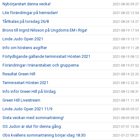
Nybörjarstart denna vecka!
2021-08-30 09:27
Lite förändringar på hemsidan!
2021-08-25 12:54
Tårtkalas på torsdag 26/8
2021-08-24 14:27
Brons till Ingrid Nilsson på Ungdoms EM i Riga!
2021-08-19 17:54
Linde Judo Open 2021
2021-08-19 13:17
Info om höstens avgifter
2021-08-19 11:28
Förtydligande gällande terminsstart Hösten 2021
2021-08-19 08:12
Förändringar i tränarstaben och grupperna
2021-08-19 07:52
Resultat Green Hill
2021-08-14 22:25
Terminsstart Hösten 2021
2021-08-12 22:31
Info inför Green Hill på lördag
2021-08-12 08:31
Green Hill Livestream
2021-08-11 11:39
Linde Judo Open 2021 11/9
2021-08-09 09:57
Sista veckan med sommarträning!
2021-08-09 08:59
OS Judon är slut för denna gång.
2021-07-31 13:36
Obs kvällens sommarträning börjar idag 18.30
2021-07-27 09:21