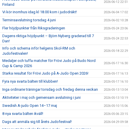
2026-06-12 22:51
Finland
Vi kör inomhus idag kl 18.00 kom i judodräkt!
2026-06-04 17:02
Terminsavslutning torsdag 4 juni
2026-06-02 10:28
Fler höjdpunkter från Riksgraderingen
2026-05-24 23:06
Dagens riktiga höjdpunkt – Björn Nyberg graderad till 7
2026-05-24 22:53
Dan!
Info och schema inför helgens Skol-RM och
2026-05-18 22:29
Judofestivalen!
Medaljer och tuffa matcher för Frövi Judo på Budo Nord
2026-05-17 16:30
Cup & Camp 2026
Starka resultat för Frövi Judo på A-Judo Open 2026!
2026-05-17 16:13
Fyra nya svarta bälten till klubben!
2026-05-17 16:10
Inga ordinarie träningar torsdag och fredag denna veckan
2026-05-13 13:04
Aktiviteter i maj och gemensam avslutning i juni
2026-05-13 10:19
Swedish A-judo Open 14–17 maj
2026-05-10 15:06
8 nya svarta bälten ikväll!
2026-05-06 23:15
Dags att anmäla sig till årets Judofestival!
2026-04-29 09:58