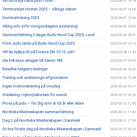
Vill du börja träna judo i höst?
2025-06-07 14:18
Terminsstart Hösten 2025 – Viktiga datum
2025-06-07 14:06
Sommarträning 2025
2025-06-07 13:56
Viktig info inför morgondagens avslutning!
2025-06-03 18:44
Sammanfattning 2 dagar Budo Nord Cup 2025, Lund
2025-05-30 18:31
Frövi Judo tävlar på Budo Nord Cup 2025
2025-05-29 15:15
Vill du hjälpa till på Downs EM 10-13 Juli?
2025-05-28 11:35
Ida Eriksson uttagen till Senior VM
2025-05-27 19:55
Resultat helgens tävlingar
2025-05-26 16:52
Träning och avslutnings infgormation
2025-05-26 15:38
Ingen motionsträning på onsdag
2025-05-20 16:17
Gradering i nybörjrakursen för vuxna!
2025-05-12 23:24
Prova på judo – för dig som är 65 år eller äldre
2025-05-12 12:36
Nordiska Mästeskapen sammanfattning
2025-05-11 17:42
Dag 2 på Nordiska Mästerskapen i Danmark
2025-05-11 17:39
En bra första dag på Nordiska Mästerskapen i Danmark!
2025-05-10 20:15