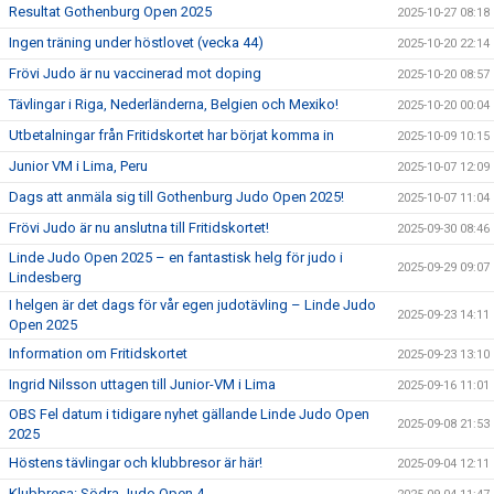
Resultat Gothenburg Open 2025
2025-10-27 08:18
Ingen träning under höstlovet (vecka 44)
2025-10-20 22:14
Frövi Judo är nu vaccinerad mot doping
2025-10-20 08:57
Tävlingar i Riga, Nederländerna, Belgien och Mexiko!
2025-10-20 00:04
Utbetalningar från Fritidskortet har börjat komma in
2025-10-09 10:15
Junior VM i Lima, Peru
2025-10-07 12:09
Dags att anmäla sig till Gothenburg Judo Open 2025!
2025-10-07 11:04
Frövi Judo är nu anslutna till Fritidskortet!
2025-09-30 08:46
Linde Judo Open 2025 – en fantastisk helg för judo i
2025-09-29 09:07
Lindesberg
I helgen är det dags för vår egen judotävling – Linde Judo
2025-09-23 14:11
Open 2025
Information om Fritidskortet
2025-09-23 13:10
Ingrid Nilsson uttagen till Junior-VM i Lima
2025-09-16 11:01
OBS Fel datum i tidigare nyhet gällande Linde Judo Open
2025-09-08 21:53
2025
Höstens tävlingar och klubbresor är här!
2025-09-04 12:11
Klubbresa: Södra Judo Open 4