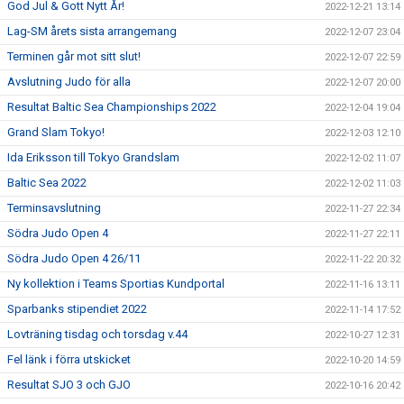
God Jul & Gott Nytt År!
2022-12-21 13:14
Lag-SM årets sista arrangemang
2022-12-07 23:04
Terminen går mot sitt slut!
2022-12-07 22:59
Avslutning Judo för alla
2022-12-07 20:00
Resultat Baltic Sea Championships 2022
2022-12-04 19:04
Grand Slam Tokyo!
2022-12-03 12:10
Ida Eriksson till Tokyo Grandslam
2022-12-02 11:07
Baltic Sea 2022
2022-12-02 11:03
Terminsavslutning
2022-11-27 22:34
Södra Judo Open 4
2022-11-27 22:11
Södra Judo Open 4 26/11
2022-11-22 20:32
Ny kollektion i Teams Sportias Kundportal
2022-11-16 13:11
Sparbanks stipendiet 2022
2022-11-14 17:52
Lovträning tisdag och torsdag v.44
2022-10-27 12:31
Fel länk i förra utskicket
2022-10-20 14:59
Resultat SJO 3 och GJO
2022-10-16 20:42