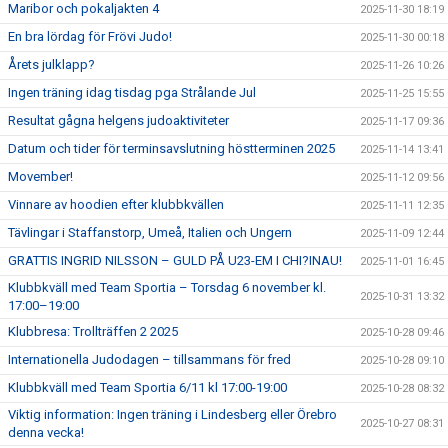
Maribor och pokaljakten 4
2025-11-30 18:19
En bra lördag för Frövi Judo!
2025-11-30 00:18
Årets julklapp?
2025-11-26 10:26
Ingen träning idag tisdag pga Strålande Jul
2025-11-25 15:55
Resultat gågna helgens judoaktiviteter
2025-11-17 09:36
Datum och tider för terminsavslutning höstterminen 2025
2025-11-14 13:41
Movember!
2025-11-12 09:56
Vinnare av hoodien efter klubbkvällen
2025-11-11 12:35
Tävlingar i Staffanstorp, Umeå, Italien och Ungern
2025-11-09 12:44
GRATTIS INGRID NILSSON – GULD PÅ U23-EM I CHI?INAU!
2025-11-01 16:45
Klubbkväll med Team Sportia – Torsdag 6 november kl.
2025-10-31 13:32
17:00–19:00
Klubbresa: Trollträffen 2 2025
2025-10-28 09:46
Internationella Judodagen – tillsammans för fred
2025-10-28 09:10
Klubbkväll med Team Sportia 6/11 kl 17:00-19:00
2025-10-28 08:32
Viktig information: Ingen träning i Lindesberg eller Örebro
2025-10-27 08:31
denna vecka!