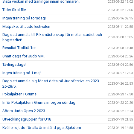
Sista veckan med träningar innan sommaren!
2023-05-22 13:02
Tider Skol-RM
2023-05-22 12:06
Ingen träning på torsdag!
2023-05-16 09:15
Matpaket till Judofestivalen
2023-05-11 22:55
Dags att anmäla till Riksmästerskap för mellanstadiet och
2023-05-08 15:05
högstadiet!
Resultat Trollträffen
2023-05-08 14:48
Snart dags för Judo VM!
2023-05-04 23:26
Tävlingsdags!
2023-05-04 22:56
Ingen träning på 1 maj!
2023-04-27 17:53
Dags att anmäla sig för att delta på Judofestivalen 2023
2023-04-26 22:53
26-28/5!
Pokaljakten i Grums
2023-04-23 17:30
Inför Pokaljakten i Grums imorgon söndag
2023-04-22 20:20
Södra Judo Open 2 2023
2023-04-22 18:14
Utvecklingsgruppen för U18
2023-04-19 21:55
Kvällens judo för alla är inställd pga. Sjukdom
2023-04-19 14:58