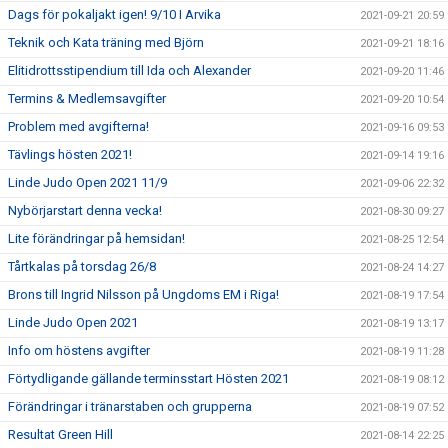
Dags för pokaljakt igen! 9/10 I Arvika
2021-09-21 20:59
Teknik och Kata träning med Björn
2021-09-21 18:16
Elitidrottsstipendium till Ida och Alexander
2021-09-20 11:46
Termins & Medlemsavgifter
2021-09-20 10:54
Problem med avgifterna!
2021-09-16 09:53
Tävlings hösten 2021!
2021-09-14 19:16
Linde Judo Open 2021 11/9
2021-09-06 22:32
Nybörjarstart denna vecka!
2021-08-30 09:27
Lite förändringar på hemsidan!
2021-08-25 12:54
Tårtkalas på torsdag 26/8
2021-08-24 14:27
Brons till Ingrid Nilsson på Ungdoms EM i Riga!
2021-08-19 17:54
Linde Judo Open 2021
2021-08-19 13:17
Info om höstens avgifter
2021-08-19 11:28
Förtydligande gällande terminsstart Hösten 2021
2021-08-19 08:12
Förändringar i tränarstaben och grupperna
2021-08-19 07:52
Resultat Green Hill
2021-08-14 22:25