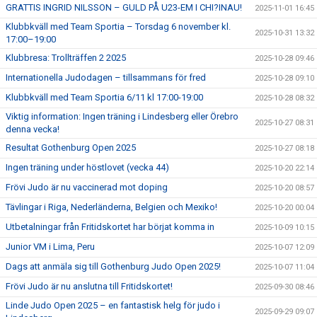
GRATTIS INGRID NILSSON – GULD PÅ U23-EM I CHI?INAU!
2025-11-01 16:45
Klubbkväll med Team Sportia – Torsdag 6 november kl.
2025-10-31 13:32
17:00–19:00
Klubbresa: Trollträffen 2 2025
2025-10-28 09:46
Internationella Judodagen – tillsammans för fred
2025-10-28 09:10
Klubbkväll med Team Sportia 6/11 kl 17:00-19:00
2025-10-28 08:32
Viktig information: Ingen träning i Lindesberg eller Örebro
2025-10-27 08:31
denna vecka!
Resultat Gothenburg Open 2025
2025-10-27 08:18
Ingen träning under höstlovet (vecka 44)
2025-10-20 22:14
Frövi Judo är nu vaccinerad mot doping
2025-10-20 08:57
Tävlingar i Riga, Nederländerna, Belgien och Mexiko!
2025-10-20 00:04
Utbetalningar från Fritidskortet har börjat komma in
2025-10-09 10:15
Junior VM i Lima, Peru
2025-10-07 12:09
Dags att anmäla sig till Gothenburg Judo Open 2025!
2025-10-07 11:04
Frövi Judo är nu anslutna till Fritidskortet!
2025-09-30 08:46
Linde Judo Open 2025 – en fantastisk helg för judo i
2025-09-29 09:07