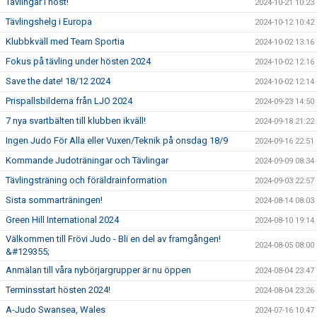
Tävlingar i höst!
2024-10-21 10:23
Tävlingshelg i Europa
2024-10-12 10:42
Klubbkväll med Team Sportia
2024-10-02 13:16
Fokus på tävling under hösten 2024
2024-10-02 12:16
Save the date! 18/12 2024
2024-10-02 12:14
Prispallsbilderna från LJO 2024
2024-09-23 14:50
7 nya svartbälten till klubben ikväll!
2024-09-18 21:22
Ingen Judo För Alla eller Vuxen/Teknik på onsdag 18/9
2024-09-16 22:51
Kommande Judoträningar och Tävlingar
2024-09-09 08:34
Tävlingsträning och föräldrainformation
2024-09-03 22:57
Sista sommarträningen!
2024-08-14 08:03
Green Hill International 2024
2024-08-10 19:14
Välkommen till Frövi Judo - Bli en del av framgången!
2024-08-05 08:00
&#129355;
Anmälan till våra nybörjargrupper är nu öppen
2024-08-04 23:47
Terminsstart hösten 2024!
2024-08-04 23:26
A-Judo Swansea, Wales
2024-07-16 10:47