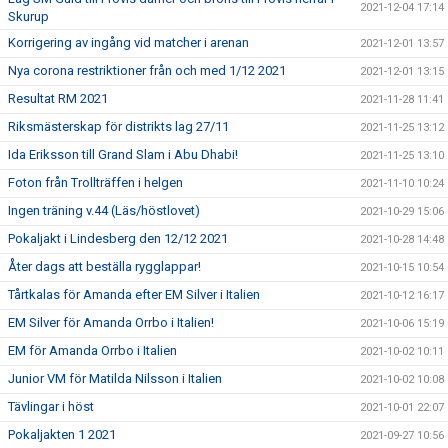
2021-12-04 17:14
Skurup
Korrigering av ingång vid matcher i arenan
2021-12-01 13:57
Nya corona restriktioner från och med 1/12 2021
2021-12-01 13:15
Resultat RM 2021
2021-11-28 11:41
Riksmästerskap för distrikts lag 27/11
2021-11-25 13:12
Ida Eriksson till Grand Slam i Abu Dhabi!
2021-11-25 13:10
Foton från Trollträffen i helgen
2021-11-10 10:24
Ingen träning v.44 (Läs/höstlovet)
2021-10-29 15:06
Pokaljakt i Lindesberg den 12/12 2021
2021-10-28 14:48
Åter dags att beställa rygglappar!
2021-10-15 10:54
Tårtkalas för Amanda efter EM Silver i Italien
2021-10-12 16:17
EM Silver för Amanda Orrbo i Italien!
2021-10-06 15:19
EM för Amanda Orrbo i Italien
2021-10-02 10:11
Junior VM för Matilda Nilsson i Italien
2021-10-02 10:08
Tävlingar i höst
2021-10-01 22:07
Pokaljakten 1 2021
2021-09-27 10:56