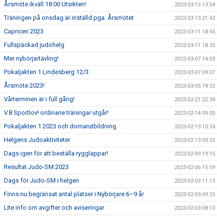
Årsmöte ikväll 18.00 Utsikten!
2023-03-15 13:54
Träningen på onsdag är inställd pga. Årsmötet
2023-03-13 21:42
Capricen 2023
2023-03-11 18:45
Fullspäckad judohelg
2023-03-11 18:35
Mer nybörjartävling!
2023-03-07 14:03
Pokaljakten 1 Lindesberg 12/3
2023-03-07 09:07
Årsmöte 2023!
2023-03-05 18:52
Vårterminen är i full gång!
2023-02-21 22:34
V.8 Sportlov! ordinarie träningar utgår!
2023-02-14 09:00
Pokaljakten 1 2023 och domarutbildning
2023-02-13 10:24
Helgens Judoaktiviteter
2023-02-13 09:55
Dags igen för att beställa rygglappar!
2023-02-09 19:15
Resultat Judo-SM 2023
2023-02-06 15:59
Dags för Judo-SM i helgen
2023-02-03 11:13
Finns nu begränsat antal platser i Nybörjare 6–9 år
2023-02-03 09:25
Lite info om avgifter och aviseringar
2023-02-03 08:12