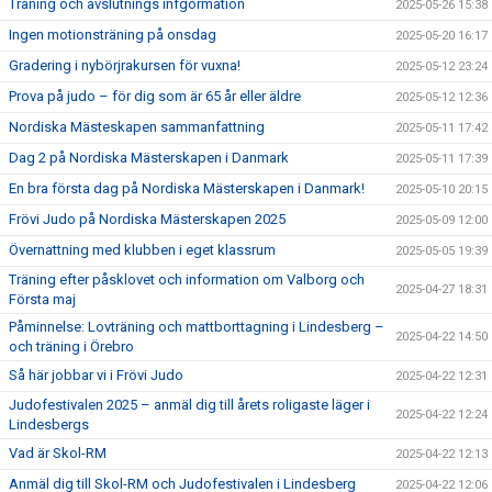
Träning och avslutnings infgormation
2025-05-26 15:38
Ingen motionsträning på onsdag
2025-05-20 16:17
Gradering i nybörjrakursen för vuxna!
2025-05-12 23:24
Prova på judo – för dig som är 65 år eller äldre
2025-05-12 12:36
Nordiska Mästeskapen sammanfattning
2025-05-11 17:42
Dag 2 på Nordiska Mästerskapen i Danmark
2025-05-11 17:39
En bra första dag på Nordiska Mästerskapen i Danmark!
2025-05-10 20:15
Frövi Judo på Nordiska Mästerskapen 2025
2025-05-09 12:00
Övernattning med klubben i eget klassrum
2025-05-05 19:39
Träning efter påsklovet och information om Valborg och
2025-04-27 18:31
Första maj
Påminnelse: Lovträning och mattborttagning i Lindesberg –
2025-04-22 14:50
och träning i Örebro
Så här jobbar vi i Frövi Judo
2025-04-22 12:31
Judofestivalen 2025 – anmäl dig till årets roligaste läger i
2025-04-22 12:24
Lindesbergs
Vad är Skol-RM
2025-04-22 12:13
Anmäl dig till Skol-RM och Judofestivalen i Lindesberg
2025-04-22 12:06