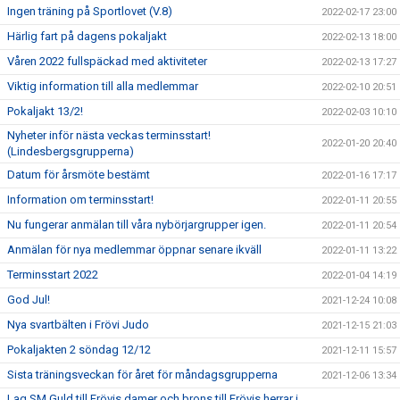
Ingen träning på Sportlovet (V.8)
2022-02-17 23:00
Härlig fart på dagens pokaljakt
2022-02-13 18:00
Våren 2022 fullspäckad med aktiviteter
2022-02-13 17:27
Viktig information till alla medlemmar
2022-02-10 20:51
Pokaljakt 13/2!
2022-02-03 10:10
Nyheter inför nästa veckas terminsstart!
2022-01-20 20:40
(Lindesbergsgrupperna)
Datum för årsmöte bestämt
2022-01-16 17:17
Information om terminsstart!
2022-01-11 20:55
Nu fungerar anmälan till våra nybörjargrupper igen.
2022-01-11 20:54
Anmälan för nya medlemmar öppnar senare ikväll
2022-01-11 13:22
Terminsstart 2022
2022-01-04 14:19
God Jul!
2021-12-24 10:08
Nya svartbälten i Frövi Judo
2021-12-15 21:03
Pokaljakten 2 söndag 12/12
2021-12-11 15:57
Sista träningsveckan för året för måndagsgrupperna
2021-12-06 13:34
Lag SM Guld till Frövis damer och brons till Frövis herrar i