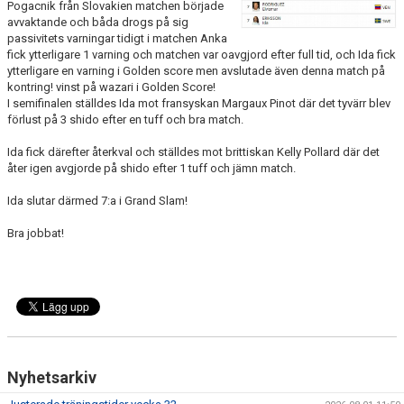
WALL OF FAME
Pogacnik från Slovakien matchen började
avvaktande och båda drogs på sig
passivitets varningar tidigt i matchen Anka
fick ytterligare 1 varning och matchen var oavgjord efter full tid, och Ida fick
ytterligare en varning i Golden score men avslutade även denna match på
kontring! vinst på wazari i Golden Score!
I semifinalen ställdes Ida mot fransyskan Margaux Pinot där det tyvärr blev
förlust på 3 shido efter en tuff och bra match.
Ida fick därefter återkval och ställdes mot brittiskan Kelly Pollard där det
åter igen avgjorde på shido efter 1 tuff och jämn match.
Ida slutar därmed 7:a i Grand Slam!
Bra jobbat!
Nyhetsarkiv