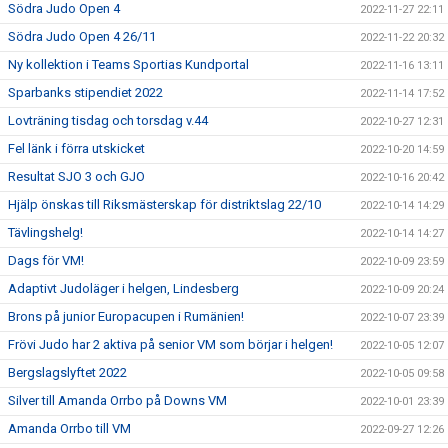
Södra Judo Open 4
2022-11-27 22:11
Södra Judo Open 4 26/11
2022-11-22 20:32
Ny kollektion i Teams Sportias Kundportal
2022-11-16 13:11
Sparbanks stipendiet 2022
2022-11-14 17:52
Lovträning tisdag och torsdag v.44
2022-10-27 12:31
Fel länk i förra utskicket
2022-10-20 14:59
Resultat SJO 3 och GJO
2022-10-16 20:42
Hjälp önskas till Riksmästerskap för distriktslag 22/10
2022-10-14 14:29
Tävlingshelg!
2022-10-14 14:27
Dags för VM!
2022-10-09 23:59
Adaptivt Judoläger i helgen, Lindesberg
2022-10-09 20:24
Brons på junior Europacupen i Rumänien!
2022-10-07 23:39
Frövi Judo har 2 aktiva på senior VM som börjar i helgen!
2022-10-05 12:07
Bergslagslyftet 2022
2022-10-05 09:58
Silver till Amanda Orrbo på Downs VM
2022-10-01 23:39
Amanda Orrbo till VM
2022-09-27 12:26