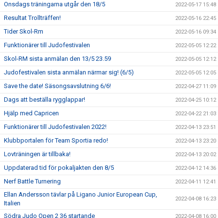
Onsdags träningarna utgår den 18/5
2022-05-17 15:48
Resultat Trollträffen!
2022-05-16 22:45
Tider Skol-Rm
2022-05-16 09:34
Funktionärer till Judofestivalen
2022-05-05 12:22
Skol-RM sista anmälan den 13/5 23.59
2022-05-05 12:12
Judofestivalen sista anmälan närmar sig! (6/5)
2022-05-05 12:05
Save the date! Säsongsavslutning 6/6!
2022-04-27 11:09
Dags att beställa rygglappar!
2022-04-25 10:12
Hjälp med Capricen
2022-04-22 21:03
Funktionärer till Judofestivalen 2022!
2022-04-13 23:51
Klubbportalen för Team Sportia redo!
2022-04-13 23:20
Lovträningen är tillbaka!
2022-04-13 20:02
Uppdaterad tid för pokaljakten den 8/5
2022-04-12 14:36
Nerf Battle Turnering
2022-04-11 12:41
Ellan Andersson tävlar på Ligano Junior European Cup,
2022-04-08 16:23
Italien
Södra Judo Open 2 36 startande
2022-04-08 16:00