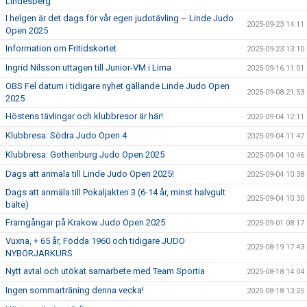
Lindesberg
I helgen är det dags för vår egen judotävling – Linde Judo
2025-09-23 14:11
Open 2025
Information om Fritidskortet
2025-09-23 13:10
Ingrid Nilsson uttagen till Junior-VM i Lima
2025-09-16 11:01
OBS Fel datum i tidigare nyhet gällande Linde Judo Open
2025-09-08 21:53
2025
Höstens tävlingar och klubbresor är här!
2025-09-04 12:11
Klubbresa: Södra Judo Open 4
2025-09-04 11:47
Klubbresa: Gothenburg Judo Open 2025
2025-09-04 10:46
Dags att anmäla till Linde Judo Open 2025!
2025-09-04 10:38
Dags att anmäla till Pokaljakten 3 (6-14 år, minst halvgult
2025-09-04 10:30
bälte)
Framgångar på Krakow Judo Open 2025
2025-09-01 08:17
Vuxna, + 65 år, Födda 1960 och tidigare JUDO
2025-08-19 17:43
NYBÖRJARKURS
Nytt avtal och utökat samarbete med Team Sportia
2025-08-18 14:04
Ingen sommarträning denna vecka!
2025-08-18 13:25