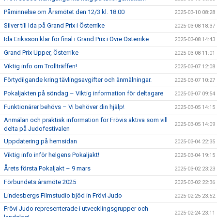
Påminnelse om Årsmötet den 12/3 kl. 18.00
2025-03-10 08:28
Silver till Ida på Grand Prix i Österrike
2025-03-08 18:37
Ida Eriksson klar för final i Grand Prix i Övre Österrike
2025-03-08 14:43
Grand Prix Upper, Österrike
2025-03-08 11:01
Viktig info om Trollträffen!
2025-03-07 12:08
Förtydilgande kring tävlingsavgifter och änmälningar.
2025-03-07 10:27
Pokaljakten på söndag – Viktig information för deltagare
2025-03-07 09:54
Funktionärer behövs – Vi behöver din hjälp!
2025-03-05 14:15
Anmälan och praktisk information för Frövis aktiva som vill
2025-03-05 14:09
delta på Judofestivalen
Uppdatering på hemsidan
2025-03-04 22:35
Viktig info inför helgens Pokaljakt!
2025-03-04 19:15
Årets första Pokaljakt – 9 mars
2025-03-02 23:23
Förbundets årsmöte 2025
2025-03-02 22:36
Lindesbergs Filmstudio bjöd in Frövi Judo
2025-02-25 23:52
Frövi Judo representerade i utvecklingsgrupper och
2025-02-24 23:11