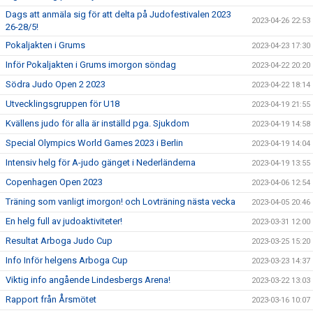
Dags att anmäla sig för att delta på Judofestivalen 2023
2023-04-26 22:53
26-28/5!
Pokaljakten i Grums
2023-04-23 17:30
Inför Pokaljakten i Grums imorgon söndag
2023-04-22 20:20
Södra Judo Open 2 2023
2023-04-22 18:14
Utvecklingsgruppen för U18
2023-04-19 21:55
Kvällens judo för alla är inställd pga. Sjukdom
2023-04-19 14:58
Special Olympics World Games 2023 i Berlin
2023-04-19 14:04
Intensiv helg för A-judo gänget i Nederländerna
2023-04-19 13:55
Copenhagen Open 2023
2023-04-06 12:54
Träning som vanligt imorgon! och Lovträning nästa vecka
2023-04-05 20:46
En helg full av judoaktiviteter!
2023-03-31 12:00
Resultat Arboga Judo Cup
2023-03-25 15:20
Info Inför helgens Arboga Cup
2023-03-23 14:37
Viktig info angående Lindesbergs Arena!
2023-03-22 13:03
Rapport från Årsmötet
2023-03-16 10:07