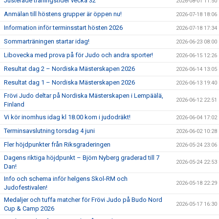
Justerade träningstider vecka 32
2026-08-01 11:50
Anmälan till höstens grupper är öppen nu!
2026-07-18 18:06
Information inför terminsstart hösten 2026
2026-07-18 17:34
Sommarträningen startar idag!
2026-06-23 08:00
Libovecka med prova på för Judo och andra sporter!
2026-06-15 12:26
Resultat dag 2 – Nordiska Mästerskapen 2026
2026-06-14 13:05
Resultat dag 1 – Nordiska Mästerskapen 2026
2026-06-13 19:40
Frövi Judo deltar på Nordiska Mästerskapen i Lempäälä,
2026-06-12 22:51
Finland
Vi kör inomhus idag kl 18.00 kom i judodräkt!
2026-06-04 17:02
Terminsavslutning torsdag 4 juni
2026-06-02 10:28
Fler höjdpunkter från Riksgraderingen
2026-05-24 23:06
Dagens riktiga höjdpunkt – Björn Nyberg graderad till 7
2026-05-24 22:53
Dan!
Info och schema inför helgens Skol-RM och
2026-05-18 22:29
Judofestivalen!
Medaljer och tuffa matcher för Frövi Judo på Budo Nord
2026-05-17 16:30
Cup & Camp 2026