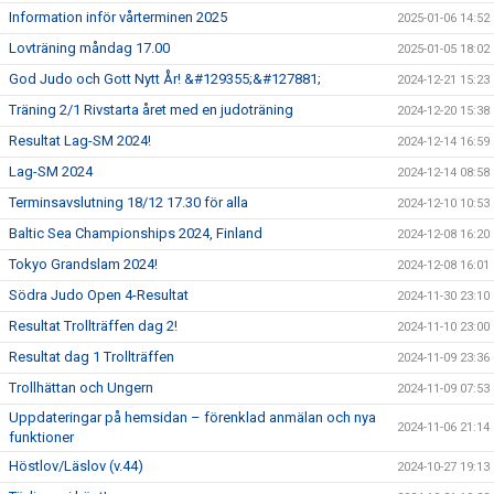
Information inför vårterminen 2025
2025-01-06 14:52
Lovträning måndag 17.00
2025-01-05 18:02
God Judo och Gott Nytt År! &#129355;&#127881;
2024-12-21 15:23
Träning 2/1 Rivstarta året med en judoträning
2024-12-20 15:38
Resultat Lag-SM 2024!
2024-12-14 16:59
Lag-SM 2024
2024-12-14 08:58
Terminsavslutning 18/12 17.30 för alla
2024-12-10 10:53
Baltic Sea Championships 2024, Finland
2024-12-08 16:20
Tokyo Grandslam 2024!
2024-12-08 16:01
Södra Judo Open 4-Resultat
2024-11-30 23:10
Resultat Trollträffen dag 2!
2024-11-10 23:00
Resultat dag 1 Trollträffen
2024-11-09 23:36
Trollhättan och Ungern
2024-11-09 07:53
Uppdateringar på hemsidan – förenklad anmälan och nya
2024-11-06 21:14
funktioner
Höstlov/Läslov (v.44)
2024-10-27 19:13