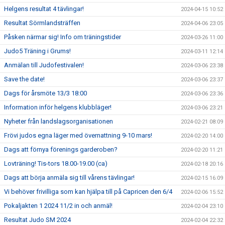
Helgens resultat 4 tävlingar!
2024-04-15 10:52
Resultat Sörmlandsträffen
2024-04-06 23:05
Påsken närmar sig! Info om träningstider
2024-03-26 11:00
Judo5 Träning i Grums!
2024-03-11 12:14
Anmälan till Judofestivalen!
2024-03-06 23:38
Save the date!
2024-03-06 23:37
Dags för årsmöte 13/3 18:00
2024-03-06 23:36
Information inför helgens klubbläger!
2024-03-06 23:21
Nyheter från landslagsorganisationen
2024-02-21 08:09
Frövi judos egna läger med övernattning 9-10 mars!
2024-02-20 14:00
Dags att förnya förenings garderoben?
2024-02-20 11:21
Lovträning! Tis-tors 18.00-19.00 (ca)
2024-02-18 20:16
Dags att börja anmäla sig till vårens tävlingar!
2024-02-15 16:09
Vi behöver frivilliga som kan hjälpa till på Capricen den 6/4
2024-02-06 15:52
Pokaljakten 1 2024 11/2 in och anmäl!
2024-02-04 23:10
Resultat Judo SM 2024
2024-02-04 22:32