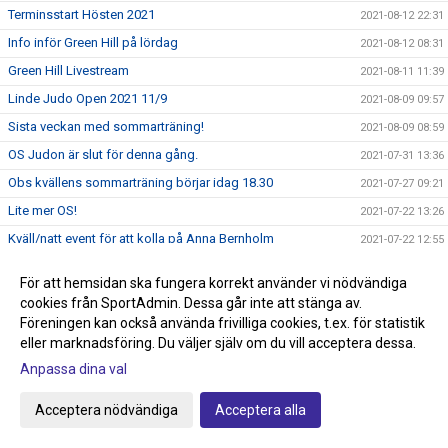
Terminsstart Hösten 2021
2021-08-12 22:31
Info inför Green Hill på lördag
2021-08-12 08:31
Green Hill Livestream
2021-08-11 11:39
Linde Judo Open 2021 11/9
2021-08-09 09:57
Sista veckan med sommarträning!
2021-08-09 08:59
OS Judon är slut för denna gång.
2021-07-31 13:36
Obs kvällens sommarträning börjar idag 18.30
2021-07-27 09:21
Lite mer OS!
2021-07-22 13:26
Kväll/natt event för att kolla på Anna Bernholm
2021-07-22 12:55
Anmälan till Green Hill
2021-07-21 12:44
För att hemsidan ska fungera korrekt använder vi nödvändiga
Livesändningar från Lindekampen
2021-07-17 22:38
cookies från SportAdmin. Dessa går inte att stänga av.
Justerade tider för Lindekampen på söndag!
Föreningen kan också använda frivilliga cookies, t.ex. för statistik
2021-07-16 00:07
eller marknadsföring. Du väljer själv om du vill acceptera dessa.
Hemsidan och höstterminen!
2021-07-05 09:54
Anpassa dina val
Frågor ang Smoothcomp systemet
2021-07-05 09:18
Glöm inte att anmäla till Lindekampen den 18/7
2021-07-05 08:50
Acceptera nödvändiga
Acceptera alla
Tävling Green Hill 14/8 Stockholm
2021-07-01 08:37