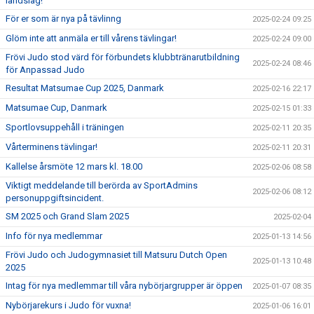
landslag!
För er som är nya på tävlinng
2025-02-24 09:25
Glöm inte att anmäla er till vårens tävlingar!
2025-02-24 09:00
Frövi Judo stod värd för förbundets klubbtränarutbildning
2025-02-24 08:46
för Anpassad Judo
Resultat Matsumae Cup 2025, Danmark
2025-02-16 22:17
Matsumae Cup, Danmark
2025-02-15 01:33
Sportlovsuppehåll i träningen
2025-02-11 20:35
Vårterminens tävlingar!
2025-02-11 20:31
Kallelse årsmöte 12 mars kl. 18.00
2025-02-06 08:58
Viktigt meddelande till berörda av SportAdmins
2025-02-06 08:12
personuppgiftsincident.
SM 2025 och Grand Slam 2025
2025-02-04
Info för nya medlemmar
2025-01-13 14:56
Frövi Judo och Judogymnasiet till Matsuru Dutch Open
2025-01-13 10:48
2025
Intag för nya medlemmar till våra nybörjargrupper är öppen
2025-01-07 08:35
Nybörjarekurs i Judo för vuxna!
2025-01-06 16:01