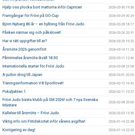
Hjälp oss plocka bort mattorna inför Capricen
2026-03-30 19:30
Framgångar för Frövi på GO-Cup
2026-03-29 00:29
Björn Nyberg 80 år – en hyllning från Frövi Judo
2026-03-28 18:17
Påsken närmar sig och påkslovet!
2026-03-26 20:31
Har vi rätt uppgifter till er?
2026-03-20 10:25
Årsmöte 2026 genomfört
2026-03-14 11:26
Påminnelse årsmöte ikväll 18.30
2026-03-11 12:46
Internationella starter för Frövi Judo
2026-03-08 23:58
A-judon drog till Japan
2026-03-01 20:55
Träningsinformation V.8 Sportlovet!
2026-02-12 16:42
Pokaljakten 1
2026-02-11 10:27
Frövi Judo bästa klubb på SM 2026! och 7 nya Svenska
2026-02-08 20:00
Mästare
Kallelse till årsmöte – Frövi Judo
2026-02-02 13:35
Viktig info om Fritidskortet inför vårens avgifter!
2026-01-14 22:38
Korrigering av dag!
2026-01-14 22:32