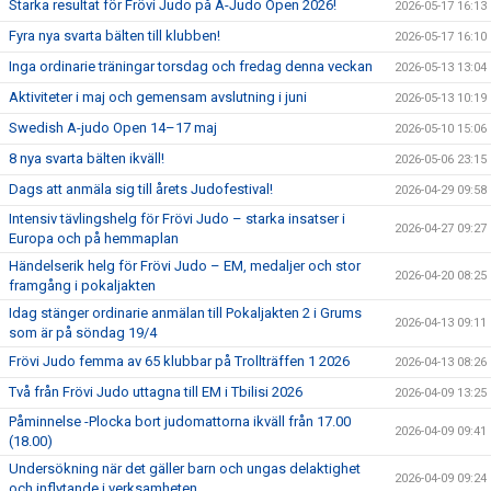
Starka resultat för Frövi Judo på A-Judo Open 2026!
2026-05-17 16:13
Fyra nya svarta bälten till klubben!
2026-05-17 16:10
Inga ordinarie träningar torsdag och fredag denna veckan
2026-05-13 13:04
Aktiviteter i maj och gemensam avslutning i juni
2026-05-13 10:19
Swedish A-judo Open 14–17 maj
2026-05-10 15:06
8 nya svarta bälten ikväll!
2026-05-06 23:15
Dags att anmäla sig till årets Judofestival!
2026-04-29 09:58
Intensiv tävlingshelg för Frövi Judo – starka insatser i
2026-04-27 09:27
Europa och på hemmaplan
Händelserik helg för Frövi Judo – EM, medaljer och stor
2026-04-20 08:25
framgång i pokaljakten
Idag stänger ordinarie anmälan till Pokaljakten 2 i Grums
2026-04-13 09:11
som är på söndag 19/4
Frövi Judo femma av 65 klubbar på Trollträffen 1 2026
2026-04-13 08:26
Två från Frövi Judo uttagna till EM i Tbilisi 2026
2026-04-09 13:25
Påminnelse -Plocka bort judomattorna ikväll från 17.00
2026-04-09 09:41
(18.00)
Undersökning när det gäller barn och ungas delaktighet
2026-04-09 09:24
och inflytande i verksamheten