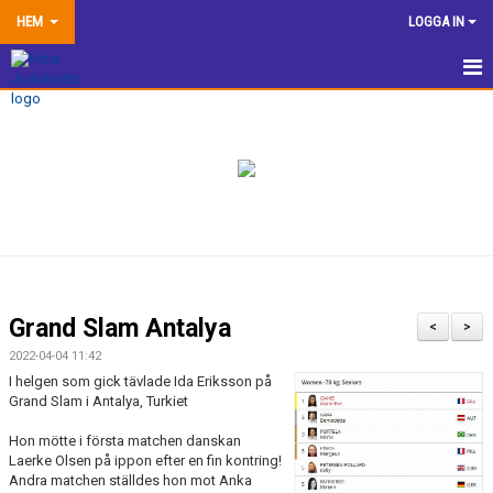
HEM
LOGGA IN
HEM
NYHETER
TRÄNINGSINFORMATION
TÄVLA
VÅRA EGNA ARRANGEMANG
Grand Slam Antalya
<
>
DOKUMENTBANK
2022-04-04 11:42
I helgen som gick tävlade Ida Eriksson på
KLUBBSHOP
Grand Slam i Antalya, Turkiet
Hon mötte i första matchen danskan
KONTAKTA OSS
Laerke Olsen på ippon efter en fin kontring!
Andra matchen ställdes hon mot Anka