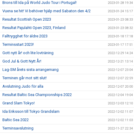
Brons till Ida på World Judo Tour i Portugal!
2023-01-28 19:34
Vuxna se hit! Vi behöver hjälp med Sabaton den 4/2
2023-01-24 15:17
Resultat Scottish Open 2023
2023-01-23 08:33
Resultat Pajulahti Open 2023, Finland
2023-01-23 08:32
Falltrygghet för äldre 2023
2023-01-18 17:18
Terminsstart 2023!
2023-01-17 17:51
Gott nytt år! och lite lovträning
2022-12-29 14:24
God Jul & Gott Nytt År!
2022-12-21 13:14
Lag-SM årets sista arrangemang
2022-12-07 23:04
Terminen går mot sitt slut!
2022-12-07 22:59
Avslutning Judo för alla
2022-12-07 20:00
Resultat Baltic Sea Championships 2022
2022-12-04 19:04
Grand Slam Tokyo!
2022-12-03 12:10
Ida Eriksson till Tokyo Grandslam
2022-12-02 11:07
Baltic Sea 2022
2022-12-02 11:03
Terminsavslutning
2022-11-27 22:34