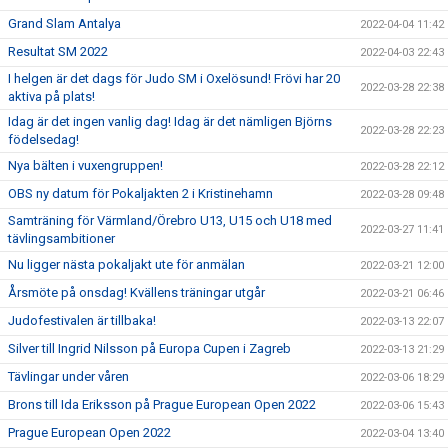
Grand Slam Antalya
2022-04-04 11:42
Resultat SM 2022
2022-04-03 22:43
I helgen är det dags för Judo SM i Oxelösund! Frövi har 20
2022-03-28 22:38
aktiva på plats!
Idag är det ingen vanlig dag! Idag är det nämligen Björns
2022-03-28 22:23
födelsedag!
Nya bälten i vuxengruppen!
2022-03-28 22:12
OBS ny datum för Pokaljakten 2 i Kristinehamn
2022-03-28 09:48
Samträning för Värmland/Örebro U13, U15 och U18 med
2022-03-27 11:41
tävlingsambitioner
Nu ligger nästa pokaljakt ute för anmälan
2022-03-21 12:00
Årsmöte på onsdag! Kvällens träningar utgår
2022-03-21 06:46
Judofestivalen är tillbaka!
2022-03-13 22:07
Silver till Ingrid Nilsson på Europa Cupen i Zagreb
2022-03-13 21:29
Tävlingar under våren
2022-03-06 18:29
Brons till Ida Eriksson på Prague European Open 2022
2022-03-06 15:43
Prague European Open 2022
2022-03-04 13:40