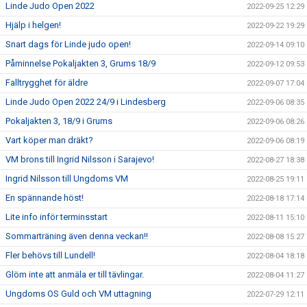
Linde Judo Open 2022
2022-09-25 12:29
Hjälp i helgen!
2022-09-22 19:29
Snart dags för Linde judo open!
2022-09-14 09:10
Påminnelse Pokaljakten 3, Grums 18/9
2022-09-12 09:53
Falltrygghet för äldre
2022-09-07 17:04
Linde Judo Open 2022 24/9 i Lindesberg
2022-09-06 08:35
Pokaljakten 3, 18/9 i Grums
2022-09-06 08:26
Vart köper man dräkt?
2022-09-06 08:19
VM brons till Ingrid Nilsson i Sarajevo!
2022-08-27 18:38
Ingrid Nilsson till Ungdoms VM
2022-08-25 19:11
En spännande höst!
2022-08-18 17:14
Lite info inför terminsstart
2022-08-11 15:10
Sommarträning även denna veckan!!
2022-08-08 15:27
Fler behövs till Lundell!
2022-08-04 18:18
Glöm inte att anmäla er till tävlingar.
2022-08-04 11:27
Ungdoms OS Guld och VM uttagning
2022-07-29 12:11