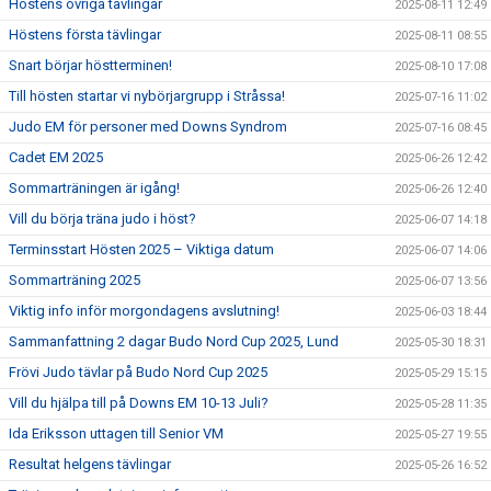
Höstens övriga tävlingar
2025-08-11 12:49
Höstens första tävlingar
2025-08-11 08:55
Snart börjar höstterminen!
2025-08-10 17:08
Till hösten startar vi nybörjargrupp i Stråssa!
2025-07-16 11:02
Judo EM för personer med Downs Syndrom
2025-07-16 08:45
Cadet EM 2025
2025-06-26 12:42
Sommarträningen är igång!
2025-06-26 12:40
Vill du börja träna judo i höst?
2025-06-07 14:18
Terminsstart Hösten 2025 – Viktiga datum
2025-06-07 14:06
Sommarträning 2025
2025-06-07 13:56
Viktig info inför morgondagens avslutning!
2025-06-03 18:44
Sammanfattning 2 dagar Budo Nord Cup 2025, Lund
2025-05-30 18:31
Frövi Judo tävlar på Budo Nord Cup 2025
2025-05-29 15:15
Vill du hjälpa till på Downs EM 10-13 Juli?
2025-05-28 11:35
Ida Eriksson uttagen till Senior VM
2025-05-27 19:55
Resultat helgens tävlingar
2025-05-26 16:52