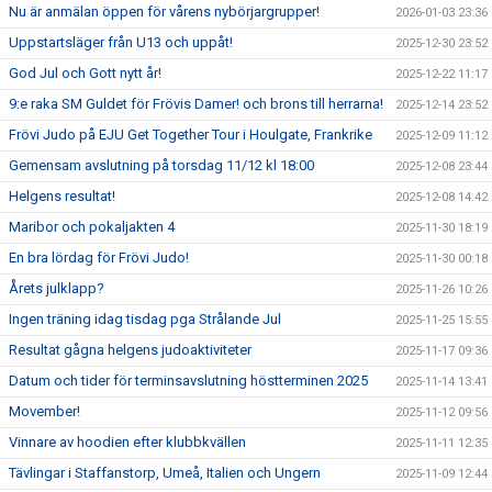
Nu är anmälan öppen för vårens nybörjargrupper!
2026-01-03 23:36
Uppstartsläger från U13 och uppåt!
2025-12-30 23:52
God Jul och Gott nytt år!
2025-12-22 11:17
9:e raka SM Guldet för Frövis Damer! och brons till herrarna!
2025-12-14 23:52
Frövi Judo på EJU Get Together Tour i Houlgate, Frankrike
2025-12-09 11:12
Gemensam avslutning på torsdag 11/12 kl 18:00
2025-12-08 23:44
Helgens resultat!
2025-12-08 14:42
Maribor och pokaljakten 4
2025-11-30 18:19
En bra lördag för Frövi Judo!
2025-11-30 00:18
Årets julklapp?
2025-11-26 10:26
Ingen träning idag tisdag pga Strålande Jul
2025-11-25 15:55
Resultat gågna helgens judoaktiviteter
2025-11-17 09:36
Datum och tider för terminsavslutning höstterminen 2025
2025-11-14 13:41
Movember!
2025-11-12 09:56
Vinnare av hoodien efter klubbkvällen
2025-11-11 12:35
Tävlingar i Staffanstorp, Umeå, Italien och Ungern
2025-11-09 12:44