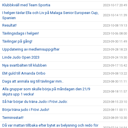
Klubbkväll med Team Sportia
2023-10-17 20:49
I helgen tävlar Ella och Liv på Malaga Senior European Cup,
2023-10-14 11:39
Spanien
Resultat!
2023-10-08 19:13
Tävlingsdags i helgen!
2023-10-06 08:00
Tävlingar på gång!
2023-09-30 11:49
Uppdatering av medlemsuppgifter
2023-09-28 18:23
Linde Judo Open 2023
2023-09-24 19:30
Nya svartbälten till klubben
2023-09-17 15:42
EM guld till Amanda Orrbo
2023-09-08 13:22
Dags att anmäla sig till tävlingar mm..
2023-08-30 11:11
Alla grupper som skulle börja på måndagen den 21/9
2023-08-18 11:57
skjuts upp 1 vecka!
Så här börjar du träna Judo i Frövi Judo:
2023-08-15 23:10
Börja träna judo i Frövi Judo!
2023-08-11 00:11
Terminsstart!
2023-08-09 10:30
Då var mattan tillbaka efter bytet av belysning och redo för
2023-07-16 14:54