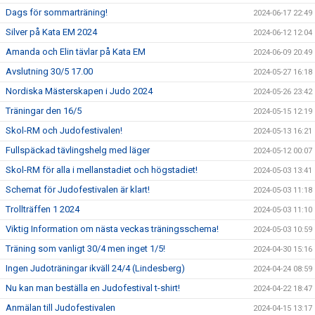
Dags för sommarträning!
2024-06-17 22:49
Silver på Kata EM 2024
2024-06-12 12:04
Amanda och Elin tävlar på Kata EM
2024-06-09 20:49
Avslutning 30/5 17.00
2024-05-27 16:18
Nordiska Mästerskapen i Judo 2024
2024-05-26 23:42
Träningar den 16/5
2024-05-15 12:19
Skol-RM och Judofestivalen!
2024-05-13 16:21
Fullspäckad tävlingshelg med läger
2024-05-12 00:07
Skol-RM för alla i mellanstadiet och högstadiet!
2024-05-03 13:41
Schemat för Judofestivalen är klart!
2024-05-03 11:18
Trollträffen 1 2024
2024-05-03 11:10
Viktig Information om nästa veckas träningsschema!
2024-05-03 10:59
Träning som vanligt 30/4 men inget 1/5!
2024-04-30 15:16
Ingen Judoträningar ikväll 24/4 (Lindesberg)
2024-04-24 08:59
Nu kan man beställa en Judofestival t-shirt!
2024-04-22 18:47
Anmälan till Judofestivalen
2024-04-15 13:17