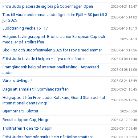
Frövi Judo placerade sig bra på Copenhagen Open
2025-04-21 12:47
Tips till våra medlemmar: Judoläger i Idre Fjäll – 30 juni till 3
2025-04-15 14:02
juli 2025
Judoträning vecka 16–17
2025-04-15 10:13
Helgens tävlingsrapport: Brons i Junior European Cup och
2025-04-13
medaljer på Trollträffen
Skol RM och Judofestivalen 2025 för Frövis medlemmar
2025-04-10 17:36
Frövi Judo tävlade i helgen – i fyra olika länder
2025-04-08 11:48
Framgångsrik helg på internationell tävling i Anpassad
2025-04-08 11:00
Judo
Vårens tävlingar!
2025-03-24 13:49
Dags att anmäla till Sörmlandsträffen
2025-03-24 13:45
Helgrapport från Frövi Judo: Katakurs, Grand Slam och tuff
2025-03-24 12:26
internationell damtävling!
Stjärnorna till Slottet
2025-03-20
Resultat Ippon Cup, Norge
2025-03-17 09:48
Trollträffen 1 den 12-13 april
2025-03-17 09:40
Frövi Judos framgångsrika helg på tävlingsmattan!
2025-03-10 08:53