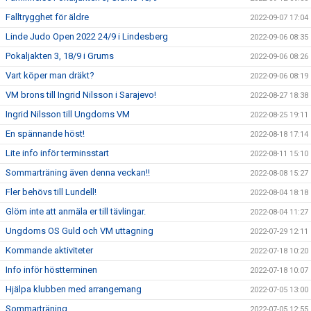
Falltrygghet för äldre
2022-09-07 17:04
Linde Judo Open 2022 24/9 i Lindesberg
2022-09-06 08:35
Pokaljakten 3, 18/9 i Grums
2022-09-06 08:26
Vart köper man dräkt?
2022-09-06 08:19
VM brons till Ingrid Nilsson i Sarajevo!
2022-08-27 18:38
Ingrid Nilsson till Ungdoms VM
2022-08-25 19:11
En spännande höst!
2022-08-18 17:14
Lite info inför terminsstart
2022-08-11 15:10
Sommarträning även denna veckan!!
2022-08-08 15:27
Fler behövs till Lundell!
2022-08-04 18:18
Glöm inte att anmäla er till tävlingar.
2022-08-04 11:27
Ungdoms OS Guld och VM uttagning
2022-07-29 12:11
Kommande aktiviteter
2022-07-18 10:20
Info inför höstterminen
2022-07-18 10:07
Hjälpa klubben med arrangemang
2022-07-05 13:00
Sommarträning
2022-07-05 12:55