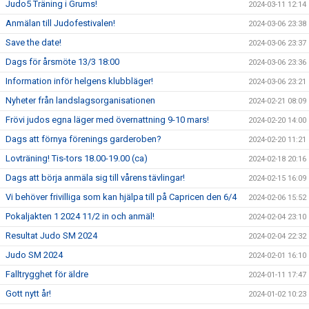
Judo5 Träning i Grums!
2024-03-11 12:14
Anmälan till Judofestivalen!
2024-03-06 23:38
Save the date!
2024-03-06 23:37
Dags för årsmöte 13/3 18:00
2024-03-06 23:36
Information inför helgens klubbläger!
2024-03-06 23:21
Nyheter från landslagsorganisationen
2024-02-21 08:09
Frövi judos egna läger med övernattning 9-10 mars!
2024-02-20 14:00
Dags att förnya förenings garderoben?
2024-02-20 11:21
Lovträning! Tis-tors 18.00-19.00 (ca)
2024-02-18 20:16
Dags att börja anmäla sig till vårens tävlingar!
2024-02-15 16:09
Vi behöver frivilliga som kan hjälpa till på Capricen den 6/4
2024-02-06 15:52
Pokaljakten 1 2024 11/2 in och anmäl!
2024-02-04 23:10
Resultat Judo SM 2024
2024-02-04 22:32
Judo SM 2024
2024-02-01 16:10
Falltrygghet för äldre
2024-01-11 17:47
Gott nytt år!
2024-01-02 10:23