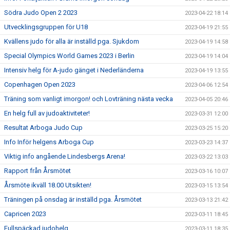
Södra Judo Open 2 2023
2023-04-22 18:14
Utvecklingsgruppen för U18
2023-04-19 21:55
Kvällens judo för alla är inställd pga. Sjukdom
2023-04-19 14:58
Special Olympics World Games 2023 i Berlin
2023-04-19 14:04
Intensiv helg för A-judo gänget i Nederländerna
2023-04-19 13:55
Copenhagen Open 2023
2023-04-06 12:54
Träning som vanligt imorgon! och Lovträning nästa vecka
2023-04-05 20:46
En helg full av judoaktiviteter!
2023-03-31 12:00
Resultat Arboga Judo Cup
2023-03-25 15:20
Info Inför helgens Arboga Cup
2023-03-23 14:37
Viktig info angående Lindesbergs Arena!
2023-03-22 13:03
Rapport från Årsmötet
2023-03-16 10:07
Årsmöte ikväll 18.00 Utsikten!
2023-03-15 13:54
Träningen på onsdag är inställd pga. Årsmötet
2023-03-13 21:42
Capricen 2023
2023-03-11 18:45
Fullspäckad judohelg
2023-03-11 18:35