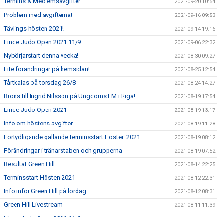
Termins & Medlemsavgifter
2021-09-20 10:54
Problem med avgifterna!
2021-09-16 09:53
Tävlings hösten 2021!
2021-09-14 19:16
Linde Judo Open 2021 11/9
2021-09-06 22:32
Nybörjarstart denna vecka!
2021-08-30 09:27
Lite förändringar på hemsidan!
2021-08-25 12:54
Tårtkalas på torsdag 26/8
2021-08-24 14:27
Brons till Ingrid Nilsson på Ungdoms EM i Riga!
2021-08-19 17:54
Linde Judo Open 2021
2021-08-19 13:17
Info om höstens avgifter
2021-08-19 11:28
Förtydligande gällande terminsstart Hösten 2021
2021-08-19 08:12
Förändringar i tränarstaben och grupperna
2021-08-19 07:52
Resultat Green Hill
2021-08-14 22:25
Terminsstart Hösten 2021
2021-08-12 22:31
Info inför Green Hill på lördag
2021-08-12 08:31
Green Hill Livestream
2021-08-11 11:39