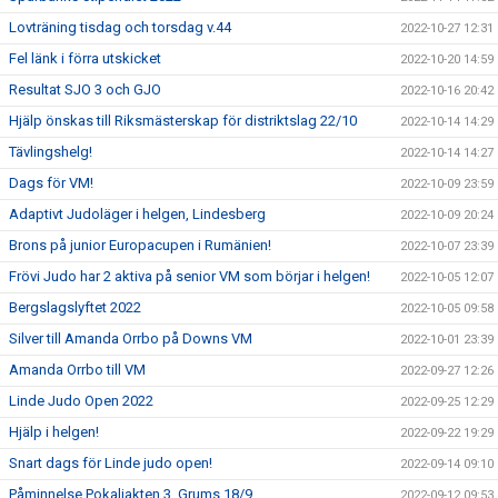
Lovträning tisdag och torsdag v.44
2022-10-27 12:31
Fel länk i förra utskicket
2022-10-20 14:59
Resultat SJO 3 och GJO
2022-10-16 20:42
Hjälp önskas till Riksmästerskap för distriktslag 22/10
2022-10-14 14:29
Tävlingshelg!
2022-10-14 14:27
Dags för VM!
2022-10-09 23:59
Adaptivt Judoläger i helgen, Lindesberg
2022-10-09 20:24
Brons på junior Europacupen i Rumänien!
2022-10-07 23:39
Frövi Judo har 2 aktiva på senior VM som börjar i helgen!
2022-10-05 12:07
Bergslagslyftet 2022
2022-10-05 09:58
Silver till Amanda Orrbo på Downs VM
2022-10-01 23:39
Amanda Orrbo till VM
2022-09-27 12:26
Linde Judo Open 2022
2022-09-25 12:29
Hjälp i helgen!
2022-09-22 19:29
Snart dags för Linde judo open!
2022-09-14 09:10
Påminnelse Pokaljakten 3, Grums 18/9
2022-09-12 09:53