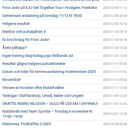
Frövi Judo på EJU Get Together Tour i Houlgate, Frankrike
2025-12-09 11:12
Gemensam avslutning på torsdag 11/12 kl 18:00
2025-12-08 23:44
Helgens resultat!
2025-12-08 14:42
Maribor och pokaljakten 4
2025-11-30 18:19
En bra lördag för Frövi Judo!
2025-11-30 00:18
Årets julklapp?
2025-11-26 10:26
Ingen träning idag tisdag pga Strålande Jul
2025-11-25 15:55
Resultat gågna helgens judoaktiviteter
2025-11-17 09:36
Datum och tider för terminsavslutning höstterminen 2025
2025-11-14 13:41
Movember!
2025-11-12 09:56
Vinnare av hoodien efter klubbkvällen
2025-11-11 12:35
Tävlingar i Staffanstorp, Umeå, Italien och Ungern
2025-11-09 12:44
GRATTIS INGRID NILSSON – GULD PÅ U23-EM I CHI?INAU!
2025-11-01 16:45
Klubbkväll med Team Sportia – Torsdag 6 november kl.
2025-10-31 13:32
17:00–19:00
Klubbresa: Trollträffen 2 2025
2025-10-28 09:46