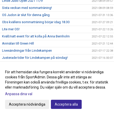
Linde Judo Open 2021 11/9
2021-08-09 09:57
Sista veckan med sommarträning!
2021-08-09 08:59
OS Judon är slut för denna gång.
2021-07-31 13:36
Obs kvällens sommarträning börjar idag 18.30
2021-07-27 09:21
Lite mer OS!
2021-07-22 13:26
Kväll/natt event för att kolla på Anna Bernholm
2021-07-22 12:55
Anmälan till Green Hill
2021-07-21 12:44
Livesändningar från Lindekampen
2021-07-17 22:38
Justerade tider för Lindekampen på söndag!
2021-07-16 00:07
Hemsidan och höstterminen!
2021-07-05 09:54
Frågor ang Smoothcomp systemet
För att hemsidan ska fungera korrekt använder vi nödvändiga
2021-07-05 09:18
cookies från SportAdmin. Dessa går inte att stänga av.
Glöm inte att anmäla till Lindekampen den 18/7
2021-07-05 08:50
Föreningen kan också använda frivilliga cookies, t.ex. för statistik
Tävling Green Hill 14/8 Stockholm
2021-07-01 08:37
eller marknadsföring. Du väljer själv om du vill acceptera dessa.
Idag börjar sommarträningen och Tävling på gång!
Anpassa dina val
2021-06-29 10:51
Nytt tävlingssystem för Judotävlingar
2021-06-22 18:00
Acceptera nödvändiga
Acceptera alla
Sommarträning från och med 29/6 kl 17.30-18.45
2021-06-09 21:44