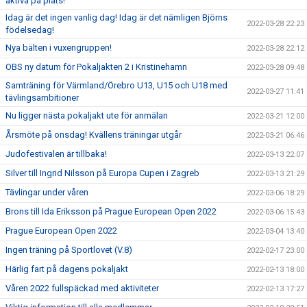
aktiva på plats!
Idag är det ingen vanlig dag! Idag är det nämligen Björns
2022-03-28 22:23
födelsedag!
Nya bälten i vuxengruppen!
2022-03-28 22:12
OBS ny datum för Pokaljakten 2 i Kristinehamn
2022-03-28 09:48
Samträning för Värmland/Örebro U13, U15 och U18 med
2022-03-27 11:41
tävlingsambitioner
Nu ligger nästa pokaljakt ute för anmälan
2022-03-21 12:00
Årsmöte på onsdag! Kvällens träningar utgår
2022-03-21 06:46
Judofestivalen är tillbaka!
2022-03-13 22:07
Silver till Ingrid Nilsson på Europa Cupen i Zagreb
2022-03-13 21:29
Tävlingar under våren
2022-03-06 18:29
Brons till Ida Eriksson på Prague European Open 2022
2022-03-06 15:43
Prague European Open 2022
2022-03-04 13:40
Ingen träning på Sportlovet (V.8)
2022-02-17 23:00
Härlig fart på dagens pokaljakt
2022-02-13 18:00
Våren 2022 fullspäckad med aktiviteter
2022-02-13 17:27