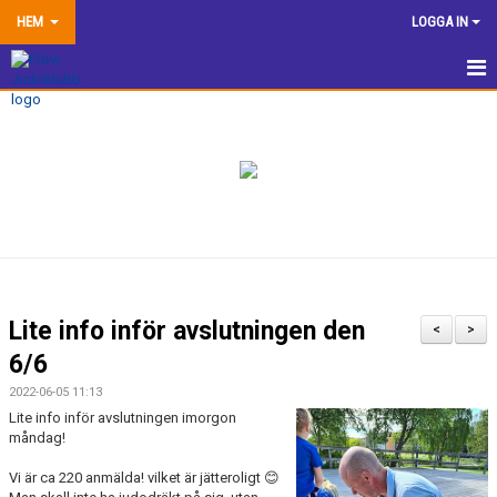
HEM
LOGGA IN
HEM
NYHETER
TRÄNINGSINFORMATION
TÄVLA
VÅRA EGNA ARRANGEMANG
Lite info inför avslutningen den
<
>
DOKUMENTBANK
6/6
2022-06-05 11:13
KLUBBSHOP
Lite info inför avslutningen imorgon
måndag!
KONTAKTA OSS
Vi är ca 220 anmälda! vilket är jätteroligt 😊