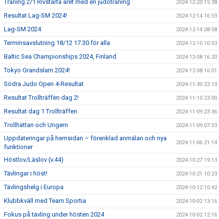
Träning 2/1 Rivstarta året med en judoträning
2024-12-20 15:38
Resultat Lag-SM 2024!
2024-12-14 16:59
Lag-SM 2024
2024-12-14 08:58
Terminsavslutning 18/12 17.30 för alla
2024-12-10 10:53
Baltic Sea Championships 2024, Finland
2024-12-08 16:20
Tokyo Grandslam 2024!
2024-12-08 16:01
Södra Judo Open 4-Resultat
2024-11-30 23:10
Resultat Trollträffen dag 2!
2024-11-10 23:00
Resultat dag 1 Trollträffen
2024-11-09 23:36
Trollhättan och Ungern
2024-11-09 07:53
Uppdateringar på hemsidan – förenklad anmälan och nya
2024-11-06 21:14
funktioner
Höstlov/Läslov (v.44)
2024-10-27 19:13
Tävlingar i höst!
2024-10-21 10:23
Tävlingshelg i Europa
2024-10-12 10:42
Klubbkväll med Team Sportia
2024-10-02 13:16
Fokus på tävling under hösten 2024
2024-10-02 12:16