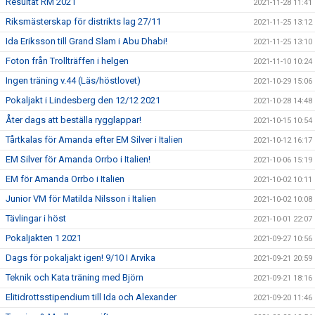
Resultat RM 2021
2021-11-28 11:41
Riksmästerskap för distrikts lag 27/11
2021-11-25 13:12
Ida Eriksson till Grand Slam i Abu Dhabi!
2021-11-25 13:10
Foton från Trollträffen i helgen
2021-11-10 10:24
Ingen träning v.44 (Läs/höstlovet)
2021-10-29 15:06
Pokaljakt i Lindesberg den 12/12 2021
2021-10-28 14:48
Åter dags att beställa rygglappar!
2021-10-15 10:54
Tårtkalas för Amanda efter EM Silver i Italien
2021-10-12 16:17
EM Silver för Amanda Orrbo i Italien!
2021-10-06 15:19
EM för Amanda Orrbo i Italien
2021-10-02 10:11
Junior VM för Matilda Nilsson i Italien
2021-10-02 10:08
Tävlingar i höst
2021-10-01 22:07
Pokaljakten 1 2021
2021-09-27 10:56
Dags för pokaljakt igen! 9/10 I Arvika
2021-09-21 20:59
Teknik och Kata träning med Björn
2021-09-21 18:16
Elitidrottsstipendium till Ida och Alexander
2021-09-20 11:46