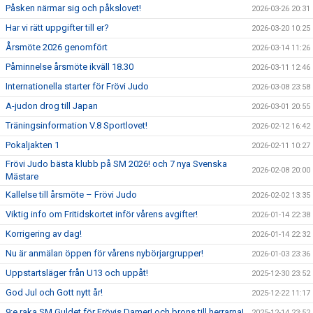
Påsken närmar sig och påkslovet!
2026-03-26 20:31
Har vi rätt uppgifter till er?
2026-03-20 10:25
Årsmöte 2026 genomfört
2026-03-14 11:26
Påminnelse årsmöte ikväll 18.30
2026-03-11 12:46
Internationella starter för Frövi Judo
2026-03-08 23:58
A-judon drog till Japan
2026-03-01 20:55
Träningsinformation V.8 Sportlovet!
2026-02-12 16:42
Pokaljakten 1
2026-02-11 10:27
Frövi Judo bästa klubb på SM 2026! och 7 nya Svenska
2026-02-08 20:00
Mästare
Kallelse till årsmöte – Frövi Judo
2026-02-02 13:35
Viktig info om Fritidskortet inför vårens avgifter!
2026-01-14 22:38
Korrigering av dag!
2026-01-14 22:32
Nu är anmälan öppen för vårens nybörjargrupper!
2026-01-03 23:36
Uppstartsläger från U13 och uppåt!
2025-12-30 23:52
God Jul och Gott nytt år!
2025-12-22 11:17
9:e raka SM Guldet för Frövis Damer! och brons till herrarna!
2025-12-14 23:52