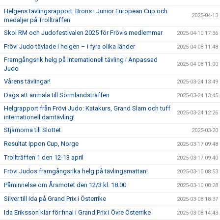
Helgens tävlingsrapport: Brons i Junior European Cup och
2025-04-13
medaljer på Trollträffen
Skol RM och Judofestivalen 2025 för Frövis medlemmar
2025-04-10 17:36
Frövi Judo tävlade i helgen – i fyra olika länder
2025-04-08 11:48
Framgångsrik helg på internationell tävling i Anpassad
2025-04-08 11:00
Judo
Vårens tävlingar!
2025-03-24 13:49
Dags att anmäla till Sörmlandsträffen
2025-03-24 13:45
Helgrapport från Frövi Judo: Katakurs, Grand Slam och tuff
2025-03-24 12:26
internationell damtävling!
Stjärnorna till Slottet
2025-03-20
Resultat Ippon Cup, Norge
2025-03-17 09:48
Trollträffen 1 den 12-13 april
2025-03-17 09:40
Frövi Judos framgångsrika helg på tävlingsmattan!
2025-03-10 08:53
Påminnelse om Årsmötet den 12/3 kl. 18.00
2025-03-10 08:28
Silver till Ida på Grand Prix i Österrike
2025-03-08 18:37
Ida Eriksson klar för final i Grand Prix i Övre Österrike
2025-03-08 14:43