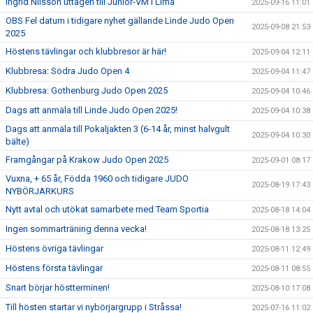
Ingrid Nilsson uttagen till Junior-VM i Lima
2025-09-16 11:01
OBS Fel datum i tidigare nyhet gällande Linde Judo Open
2025-09-08 21:53
2025
Höstens tävlingar och klubbresor är här!
2025-09-04 12:11
Klubbresa: Södra Judo Open 4
2025-09-04 11:47
Klubbresa: Gothenburg Judo Open 2025
2025-09-04 10:46
Dags att anmäla till Linde Judo Open 2025!
2025-09-04 10:38
Dags att anmäla till Pokaljakten 3 (6-14 år, minst halvgult
2025-09-04 10:30
bälte)
Framgångar på Krakow Judo Open 2025
2025-09-01 08:17
Vuxna, + 65 år, Födda 1960 och tidigare JUDO
2025-08-19 17:43
NYBÖRJARKURS
Nytt avtal och utökat samarbete med Team Sportia
2025-08-18 14:04
Ingen sommarträning denna vecka!
2025-08-18 13:25
Höstens övriga tävlingar
2025-08-11 12:49
Höstens första tävlingar
2025-08-11 08:55
Snart börjar höstterminen!
2025-08-10 17:08
Till hösten startar vi nybörjargrupp i Stråssa!
2025-07-16 11:02