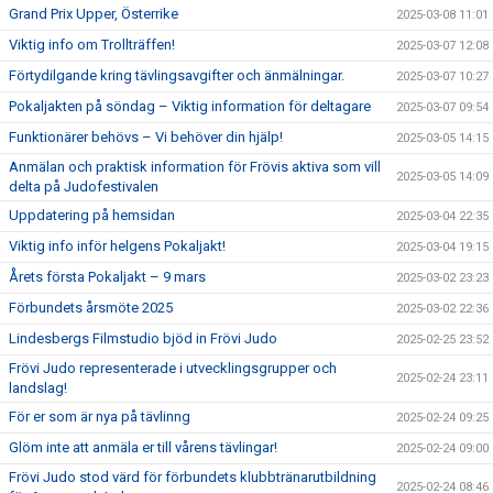
Grand Prix Upper, Österrike
2025-03-08 11:01
Viktig info om Trollträffen!
2025-03-07 12:08
Förtydilgande kring tävlingsavgifter och änmälningar.
2025-03-07 10:27
Pokaljakten på söndag – Viktig information för deltagare
2025-03-07 09:54
Funktionärer behövs – Vi behöver din hjälp!
2025-03-05 14:15
Anmälan och praktisk information för Frövis aktiva som vill
2025-03-05 14:09
delta på Judofestivalen
Uppdatering på hemsidan
2025-03-04 22:35
Viktig info inför helgens Pokaljakt!
2025-03-04 19:15
Årets första Pokaljakt – 9 mars
2025-03-02 23:23
Förbundets årsmöte 2025
2025-03-02 22:36
Lindesbergs Filmstudio bjöd in Frövi Judo
2025-02-25 23:52
Frövi Judo representerade i utvecklingsgrupper och
2025-02-24 23:11
landslag!
För er som är nya på tävlinng
2025-02-24 09:25
Glöm inte att anmäla er till vårens tävlingar!
2025-02-24 09:00
Frövi Judo stod värd för förbundets klubbtränarutbildning
2025-02-24 08:46