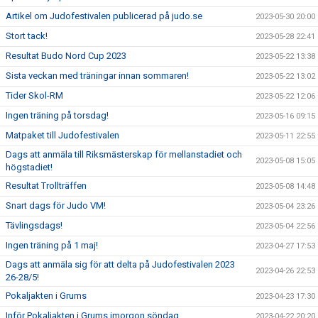
Artikel om Judofestivalen publicerad på judo.se
2023-05-30 20:00
Stort tack!
2023-05-28 22:41
Resultat Budo Nord Cup 2023
2023-05-22 13:38
Sista veckan med träningar innan sommaren!
2023-05-22 13:02
Tider Skol-RM
2023-05-22 12:06
Ingen träning på torsdag!
2023-05-16 09:15
Matpaket till Judofestivalen
2023-05-11 22:55
Dags att anmäla till Riksmästerskap för mellanstadiet och
2023-05-08 15:05
högstadiet!
Resultat Trollträffen
2023-05-08 14:48
Snart dags för Judo VM!
2023-05-04 23:26
Tävlingsdags!
2023-05-04 22:56
Ingen träning på 1 maj!
2023-04-27 17:53
Dags att anmäla sig för att delta på Judofestivalen 2023
2023-04-26 22:53
26-28/5!
Pokaljakten i Grums
2023-04-23 17:30
Inför Pokaljakten i Grums imorgon söndag
2023-04-22 20:20