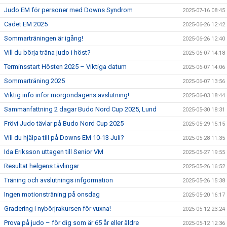
Judo EM för personer med Downs Syndrom
2025-07-16 08:45
Cadet EM 2025
2025-06-26 12:42
Sommarträningen är igång!
2025-06-26 12:40
Vill du börja träna judo i höst?
2025-06-07 14:18
Terminsstart Hösten 2025 – Viktiga datum
2025-06-07 14:06
Sommarträning 2025
2025-06-07 13:56
Viktig info inför morgondagens avslutning!
2025-06-03 18:44
Sammanfattning 2 dagar Budo Nord Cup 2025, Lund
2025-05-30 18:31
Frövi Judo tävlar på Budo Nord Cup 2025
2025-05-29 15:15
Vill du hjälpa till på Downs EM 10-13 Juli?
2025-05-28 11:35
Ida Eriksson uttagen till Senior VM
2025-05-27 19:55
Resultat helgens tävlingar
2025-05-26 16:52
Träning och avslutnings infgormation
2025-05-26 15:38
Ingen motionsträning på onsdag
2025-05-20 16:17
Gradering i nybörjrakursen för vuxna!
2025-05-12 23:24
Prova på judo – för dig som är 65 år eller äldre
2025-05-12 12:36