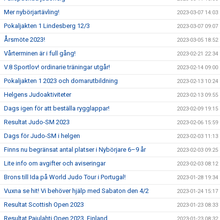
Mer nybörjartävling!
2023-03-07 14:03
Pokaljakten 1 Lindesberg 12/3
2023-03-07 09:07
Årsmöte 2023!
2023-03-05 18:52
Vårterminen är i full gång!
2023-02-21 22:34
V.8 Sportlov! ordinarie träningar utgår!
2023-02-14 09:00
Pokaljakten 1 2023 och domarutbildning
2023-02-13 10:24
Helgens Judoaktiviteter
2023-02-13 09:55
Dags igen för att beställa rygglappar!
2023-02-09 19:15
Resultat Judo-SM 2023
2023-02-06 15:59
Dags för Judo-SM i helgen
2023-02-03 11:13
Finns nu begränsat antal platser i Nybörjare 6–9 år
2023-02-03 09:25
Lite info om avgifter och aviseringar
2023-02-03 08:12
Brons till Ida på World Judo Tour i Portugal!
2023-01-28 19:34
Vuxna se hit! Vi behöver hjälp med Sabaton den 4/2
2023-01-24 15:17
Resultat Scottish Open 2023
2023-01-23 08:33
Resultat Pajulahti Open 2023, Finland
2023-01-23 08:32