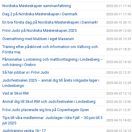
Nordiska Mästeskapen sammanfattning
2025-05-11 17:42
Dag 2 på Nordiska Mästerskapen i Danmark
2025-05-11 17:39
En bra första dag på Nordiska Mästerskapen i Danmark!
2025-05-10 20:15
Frövi Judo på Nordiska Mästerskapen 2025
2025-05-09 12:00
Övernattning med klubben i eget klassrum
2025-05-05 19:39
Träning efter påsklovet och information om Valborg och
2025-04-27 18:31
Första maj
Påminnelse: Lovträning och mattborttagning i Lindesberg –
2025-04-22 14:50
och träning i Örebro
Så här jobbar vi i Frövi Judo
2025-04-22 12:31
Judofestivalen 2025 – anmäl dig till årets roligaste läger i
2025-04-22 12:24
Lindesbergs
Vad är Skol-RM
2025-04-22 12:13
Anmäl dig till Skol-RM och Judofestivalen i Lindesberg
2025-04-22 12:06
Frövi Judo placerade sig bra på Copenhagen Open
2025-04-21 12:47
Tips till våra medlemmar: Judoläger i Idre Fjäll – 30 juni till 3
2025-04-15 14:02
juli 2025
Judoträning vecka 16–17
2025-04-15 10:13