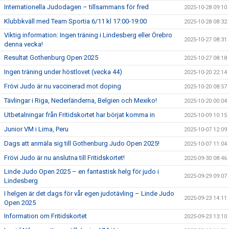
Internationella Judodagen – tillsammans för fred
2025-10-28 09:10
Klubbkväll med Team Sportia 6/11 kl 17:00-19:00
2025-10-28 08:32
Viktig information: Ingen träning i Lindesberg eller Örebro
2025-10-27 08:31
denna vecka!
Resultat Gothenburg Open 2025
2025-10-27 08:18
Ingen träning under höstlovet (vecka 44)
2025-10-20 22:14
Frövi Judo är nu vaccinerad mot doping
2025-10-20 08:57
Tävlingar i Riga, Nederländerna, Belgien och Mexiko!
2025-10-20 00:04
Utbetalningar från Fritidskortet har börjat komma in
2025-10-09 10:15
Junior VM i Lima, Peru
2025-10-07 12:09
Dags att anmäla sig till Gothenburg Judo Open 2025!
2025-10-07 11:04
Frövi Judo är nu anslutna till Fritidskortet!
2025-09-30 08:46
Linde Judo Open 2025 – en fantastisk helg för judo i
2025-09-29 09:07
Lindesberg
I helgen är det dags för vår egen judotävling – Linde Judo
2025-09-23 14:11
Open 2025
Information om Fritidskortet
2025-09-23 13:10