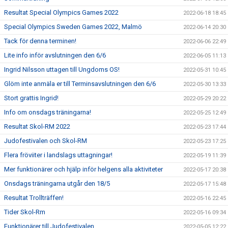
Resultat Special Olympics Games 2022
2022-06-18 18:45
Special Olympics Sweden Games 2022, Malmö
2022-06-14 20:30
Tack för denna terminen!
2022-06-06 22:49
Lite info inför avslutningen den 6/6
2022-06-05 11:13
Ingrid Nilsson uttagen till Ungdoms OS!
2022-05-31 10:45
Glöm inte anmäla er till Terminsavslutningen den 6/6
2022-05-30 13:33
Stort grattis Ingrid!
2022-05-29 20:22
Info om onsdags träningarna!
2022-05-25 12:49
Resultat Skol-RM 2022
2022-05-23 17:44
Judofestivalen och Skol-RM
2022-05-23 17:25
Flera fröviiter i landslags uttagningar!
2022-05-19 11:39
Mer funktionärer och hjälp inför helgens alla aktiviteter
2022-05-17 20:38
Onsdags träningarna utgår den 18/5
2022-05-17 15:48
Resultat Trollträffen!
2022-05-16 22:45
Tider Skol-Rm
2022-05-16 09:34
Funktionärer till Judofestivalen
2022-05-05 12:22