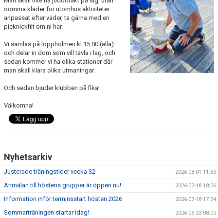
Man skall inte ha judodräkt på sig, utan
WALL OF FAME
oömma kläder för utomhus aktiviteter
anpassat efter väder, ta gärna med en
picknickfilt om ni har.
Vi samlas på loppholmen kl 15.00 (alla)
och delar in dom som vill tävla i lag, och
sedan kommer vi ha olika stationer där
man skall klara olika utmaningar.
Och sedan bjuder klubben på fika!
Välkomna!
Nyhetsarkiv
Justerade träningstider vecka 32
2026-08-01 11:50
Anmälan till höstens grupper är öppen nu!
2026-07-18 18:06
Information inför terminsstart hösten 2026
2026-07-18 17:34
Sommarträningen startar idag!
2026-06-23 08:00