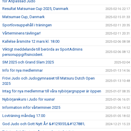
för Anpassad Judo
Resultat Matsumae Cup 2025, Danmark
2025-02-16 22:17
Matsumae Cup, Danmark
2025-02-15 01:33
Sportlovsuppehåll i träningen
2025-02-11 20:35
Vårterminens tävlingar!
2025-02-11 20:31
Kallelse årsmöte 12 mars kl. 18.00
2025-02-06 08:58
Viktigt meddelande till berörda av SportAdmins
2025-02-06 08:12
personuppgiftsincident.
SM 2025 och Grand Slam 2025
2025-02-04
Info för nya medlemmar
2025-01-13 14:56
Frövi Judo och Judogymnasiet till Matsuru Dutch Open
2025-01-13 10:48
2025
Intag för nya medlemmar till våra nybörjargrupper är öppen
2025-01-07 08:35
Nybörjarekurs i Judo för vuxna!
2025-01-06 16:01
Information inför vårterminen 2025
2025-01-06 14:52
Lovträning måndag 17.00
2025-01-05 18:02
God Judo och Gott Nytt År! &#129355;&#127881;
2024-12-21 15:23