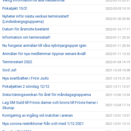
Viktig information till alla medlemmar
2022-02-10 20:51
Pokaljakt 13/2!
2022-02-03 10:10
Nyheter inför nästa veckas terminsstart!
2022-01-20 20:40
(Lindesbergsgrupperna)
Datum för årsmöte bestämt
2022-01-16 17:17
Information om terminsstart!
2022-01-11 20:55
Nu fungerar anmälan till våra nybörjargrupper igen.
2022-01-11 20:54
Anmälan för nya medlemmar öppnar senare ikväll
2022-01-11 13:22
Terminsstart 2022
2022-01-04 14:19
God Jul!
2021-12-24 10:08
Nya svartbälten i Frövi Judo
2021-12-15 21:03
Pokaljakten 2 söndag 12/12
2021-12-11 15:57
Sista träningsveckan för året för måndagsgrupperna
2021-12-06 13:34
Lag SM Guld till Frövis damer och brons till Frövis herrar i
2021-12-04 17:14
Skurup
Korrigering av ingång vid matcher i arenan
2021-12-01 13:57
Nya corona restriktioner från och med 1/12 2021
2021-12-01 13:15