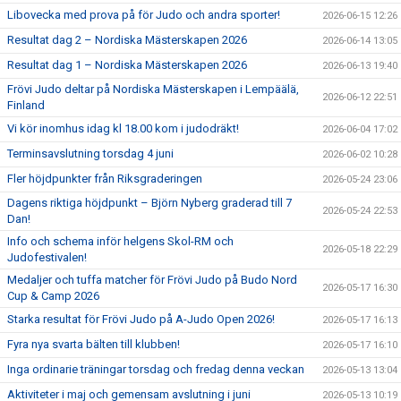
Libovecka med prova på för Judo och andra sporter!
2026-06-15 12:26
Resultat dag 2 – Nordiska Mästerskapen 2026
2026-06-14 13:05
Resultat dag 1 – Nordiska Mästerskapen 2026
2026-06-13 19:40
Frövi Judo deltar på Nordiska Mästerskapen i Lempäälä,
2026-06-12 22:51
Finland
Vi kör inomhus idag kl 18.00 kom i judodräkt!
2026-06-04 17:02
Terminsavslutning torsdag 4 juni
2026-06-02 10:28
Fler höjdpunkter från Riksgraderingen
2026-05-24 23:06
Dagens riktiga höjdpunkt – Björn Nyberg graderad till 7
2026-05-24 22:53
Dan!
Info och schema inför helgens Skol-RM och
2026-05-18 22:29
Judofestivalen!
Medaljer och tuffa matcher för Frövi Judo på Budo Nord
2026-05-17 16:30
Cup & Camp 2026
Starka resultat för Frövi Judo på A-Judo Open 2026!
2026-05-17 16:13
Fyra nya svarta bälten till klubben!
2026-05-17 16:10
Inga ordinarie träningar torsdag och fredag denna veckan
2026-05-13 13:04
Aktiviteter i maj och gemensam avslutning i juni
2026-05-13 10:19