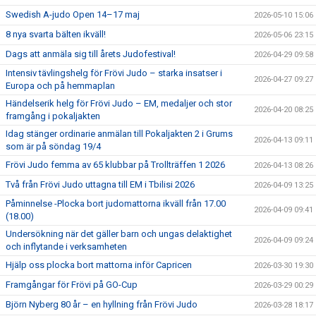
Swedish A-judo Open 14–17 maj
2026-05-10 15:06
8 nya svarta bälten ikväll!
2026-05-06 23:15
Dags att anmäla sig till årets Judofestival!
2026-04-29 09:58
Intensiv tävlingshelg för Frövi Judo – starka insatser i
2026-04-27 09:27
Europa och på hemmaplan
Händelserik helg för Frövi Judo – EM, medaljer och stor
2026-04-20 08:25
framgång i pokaljakten
Idag stänger ordinarie anmälan till Pokaljakten 2 i Grums
2026-04-13 09:11
som är på söndag 19/4
Frövi Judo femma av 65 klubbar på Trollträffen 1 2026
2026-04-13 08:26
Två från Frövi Judo uttagna till EM i Tbilisi 2026
2026-04-09 13:25
Påminnelse -Plocka bort judomattorna ikväll från 17.00
2026-04-09 09:41
(18.00)
Undersökning när det gäller barn och ungas delaktighet
2026-04-09 09:24
och inflytande i verksamheten
Hjälp oss plocka bort mattorna inför Capricen
2026-03-30 19:30
Framgångar för Frövi på GO-Cup
2026-03-29 00:29
Björn Nyberg 80 år – en hyllning från Frövi Judo
2026-03-28 18:17