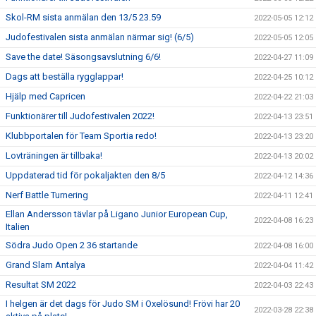
Skol-RM sista anmälan den 13/5 23.59
2022-05-05 12:12
Judofestivalen sista anmälan närmar sig! (6/5)
2022-05-05 12:05
Save the date! Säsongsavslutning 6/6!
2022-04-27 11:09
Dags att beställa rygglappar!
2022-04-25 10:12
Hjälp med Capricen
2022-04-22 21:03
Funktionärer till Judofestivalen 2022!
2022-04-13 23:51
Klubbportalen för Team Sportia redo!
2022-04-13 23:20
Lovträningen är tillbaka!
2022-04-13 20:02
Uppdaterad tid för pokaljakten den 8/5
2022-04-12 14:36
Nerf Battle Turnering
2022-04-11 12:41
Ellan Andersson tävlar på Ligano Junior European Cup,
2022-04-08 16:23
Italien
Södra Judo Open 2 36 startande
2022-04-08 16:00
Grand Slam Antalya
2022-04-04 11:42
Resultat SM 2022
2022-04-03 22:43
I helgen är det dags för Judo SM i Oxelösund! Frövi har 20
2022-03-28 22:38