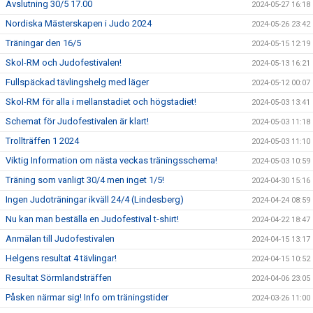
Avslutning 30/5 17.00
2024-05-27 16:18
Nordiska Mästerskapen i Judo 2024
2024-05-26 23:42
Träningar den 16/5
2024-05-15 12:19
Skol-RM och Judofestivalen!
2024-05-13 16:21
Fullspäckad tävlingshelg med läger
2024-05-12 00:07
Skol-RM för alla i mellanstadiet och högstadiet!
2024-05-03 13:41
Schemat för Judofestivalen är klart!
2024-05-03 11:18
Trollträffen 1 2024
2024-05-03 11:10
Viktig Information om nästa veckas träningsschema!
2024-05-03 10:59
Träning som vanligt 30/4 men inget 1/5!
2024-04-30 15:16
Ingen Judoträningar ikväll 24/4 (Lindesberg)
2024-04-24 08:59
Nu kan man beställa en Judofestival t-shirt!
2024-04-22 18:47
Anmälan till Judofestivalen
2024-04-15 13:17
Helgens resultat 4 tävlingar!
2024-04-15 10:52
Resultat Sörmlandsträffen
2024-04-06 23:05
Påsken närmar sig! Info om träningstider
2024-03-26 11:00