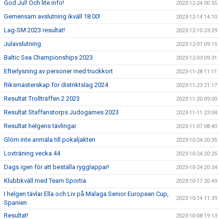
God Jul! Och lite info!
2023-12-24 00:55
Gemensam avslutning ikväll 18.00!
2023-12-14 14:10
Lag-SM 2023 resultat!
2023-12-10 23:29
Julavslutning
2023-12-07 09:15
Baltic Sea Championships 2023
2023-12-03 09:31
Efterlysning av personer med truckkort
2023-11-28 11:11
Riksmästerskap för distriktslag 2024
2023-11-23 21:17
Resultat Trollträffen 2 2023
2023-11-20 09:00
Resultat Staffanstorps Judogames 2023
2023-11-11 23:04
Resultat helgens tävlingar
2023-11-07 08:40
Glöm inte anmäla till pokaljakten
2023-10-24 20:35
Lovträning vecka 44
2023-10-24 20:25
Dags igen för att beställa rygglappar!
2023-10-24 20:24
Klubbkväll med Team Sportia
2023-10-17 20:49
I helgen tävlar Ella och Liv på Malaga Senior European Cup,
2023-10-14 11:39
Spanien
Resultat!
2023-10-08 19:13