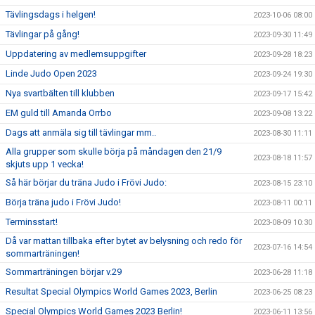
Tävlingsdags i helgen!
2023-10-06 08:00
Tävlingar på gång!
2023-09-30 11:49
Uppdatering av medlemsuppgifter
2023-09-28 18:23
Linde Judo Open 2023
2023-09-24 19:30
Nya svartbälten till klubben
2023-09-17 15:42
EM guld till Amanda Orrbo
2023-09-08 13:22
Dags att anmäla sig till tävlingar mm..
2023-08-30 11:11
Alla grupper som skulle börja på måndagen den 21/9
2023-08-18 11:57
skjuts upp 1 vecka!
Så här börjar du träna Judo i Frövi Judo:
2023-08-15 23:10
Börja träna judo i Frövi Judo!
2023-08-11 00:11
Terminsstart!
2023-08-09 10:30
Då var mattan tillbaka efter bytet av belysning och redo för
2023-07-16 14:54
sommarträningen!
Sommarträningen börjar v.29
2023-06-28 11:18
Resultat Special Olympics World Games 2023, Berlin
2023-06-25 08:23
Special Olympics World Games 2023 Berlin!
2023-06-11 13:56