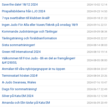
Save the date! 18/12 2024
2024-10-02 12:14
Prispallsbilderna från LJO 2024
2024-09-23 14:50
7 nya svartbälten till klubben ikväll!
2024-09-18 21:22
Ingen Judo För Alla eller Vuxen/Teknik på onsdag 18/9
2024-09-16 22:51
Kommande Judoträningar och Tävlingar
2024-09-09 08:34
Tävlingsträning och föräldrainformation
2024-09-03 22:57
Sista sommarträningen!
2024-08-14 08:03
Green Hill International 2024
2024-08-10 19:14
Välkommen till Frövi Judo - Bli en del av framgången!
2024-08-05 08:00
&#129355;
Anmälan till våra nybörjargrupper är nu öppen
2024-08-04 23:47
Terminsstart hösten 2024!
2024-08-04 23:26
A-Judo Swansea, Wales
2024-07-16 10:47
Dags för sommarträning!
2024-06-17 22:49
Silver på Kata EM 2024
2024-06-12 12:04
Amanda och Elin tävlar på Kata EM
2024-06-09 20:49