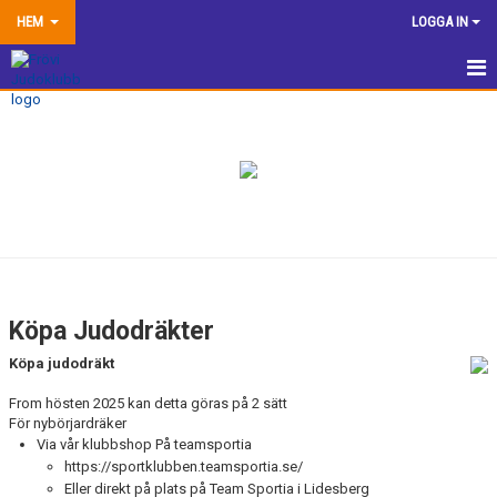
HEM
LOGGA IN
HEM
NYHETER
TRÄNINGSINFORMATION
TÄVLA
VÅRA EGNA ARRANGEMANG
Köpa Judodräkter
DOKUMENTBANK
Köpa judodräkt
KLUBBSHOP
From hösten 2025 kan detta göras på 2 sätt
För nybörjardräker
Via vår klubbshop På teamsportia
KÖPA JUDODRÄKT
https://sportklubben.teamsportia.se/
Eller direkt på plats på Team Sportia i Lidesberg