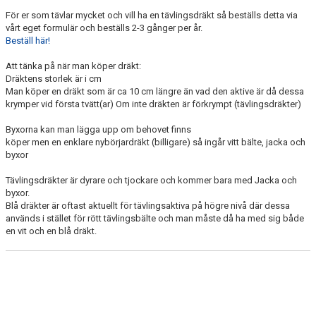
KÖPA JUDOBÄLTEN
För er som tävlar mycket och vill ha en tävlingsdräkt så beställs detta via
vårt eget formulär och beställs 2-3 gånger per år.
KLUBBSHOPP
Beställ här!
KONTAKTA OSS
Att tänka på när man köper dräkt:
Dräktens storlek är i cm
Man köper en dräkt som är ca 10 cm längre än vad den aktive är då dessa
WALL OF FAME
krymper vid första tvätt(ar) Om inte dräkten är förkrympt (tävlingsdräkter)
Byxorna kan man lägga upp om behovet finns
köper men en enklare nybörjardräkt (billigare) så ingår vitt bälte, jacka och
byxor
Tävlingsdräkter är dyrare och tjockare och kommer bara med Jacka och
byxor.
Blå dräkter är oftast aktuellt för tävlingsaktiva på högre nivå där dessa
används i stället för rött tävlingsbälte och man måste då ha med sig både
en vit och en blå dräkt.