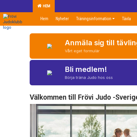
HEM
Hem
Nyheter
Träningsinformation
Tävla
Anmäla sig till tävli
Vårt eget formulär
Bli medlem!
Börja träna Judo hos oss
Välkommen till Frövi Judo -Sverig