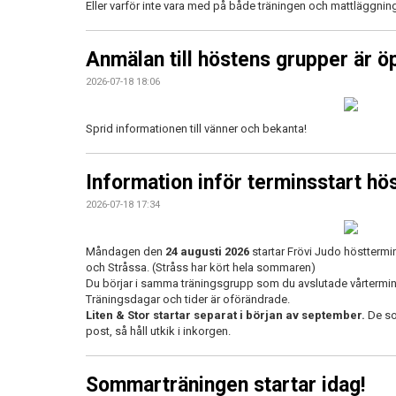
Eller varför inte vara med på både träningen och mattläggni
Anmälan till höstens grupper är ö
2026-07-18 18:06
Sprid informationen till vänner och bekanta!
Information inför terminsstart hö
2026-07-18 17:34
Måndagen den
24 augusti 2026
startar Frövi Judo hösttermi
och Stråssa. (Stråss har kört hela sommaren)
Du börjar i samma träningsgrupp som du avslutade vårterminen 
Träningsdagar och tider är oförändrade.
Liten & Stor startar separat i början av september.
De som
post, så håll utkik i inkorgen.
Sommarträningen startar idag!