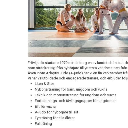
Frövi judo startade 1979 och är idag en av landets bästa Judo
som sträcker sig från nybörjare till yttersta världselit och från 
Även inom Adaptiv Judo (A-judo) har vi en fin verksamhet från n
Vi har välutbildade och engagerade tränare, och erbjuder föl
Liten & Stor
Nybörjarträning för barn, ungdom och vuxna
Teknik och motionsträning för ungdom och vuxna
Fortsättnings- och tävlingsgrupper för ungdomar
Elit för vuxna
A-judo för nybörjare till elit
Fysträning för alla åldrar
Fallträning