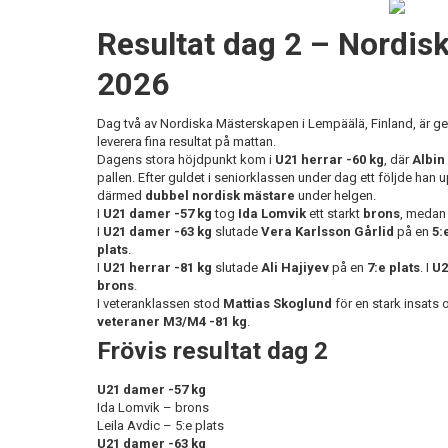
Resultat dag 2 – Nordi
2026
Dag två av Nordiska Mästerskapen i Lempäälä, Finland, är ge
leverera fina resultat på mattan.
Dagens stora höjdpunkt kom i
U21 herrar -60 kg
, där
Albin
pallen. Efter guldet i seniorklassen under dag ett följde han
därmed
dubbel nordisk mästare
under helgen.
I
U21 damer -57 kg
tog
Ida Lomvik
ett starkt
brons
, meda
I
U21 damer -63 kg
slutade
Vera Karlsson Gårlid
på en
5:
plats
.
I
U21 herrar -81 kg
slutade
Ali Hajiyev
på en
7:e plats
. I
U2
brons
.
I veteranklassen stod
Mattias Skoglund
för en stark insats
veteraner M3/M4 -81 kg
.
Frövis resultat dag 2
U21 damer -57 kg
Ida Lomvik – brons
Leila Avdic – 5:e plats
U21 damer -63 kg