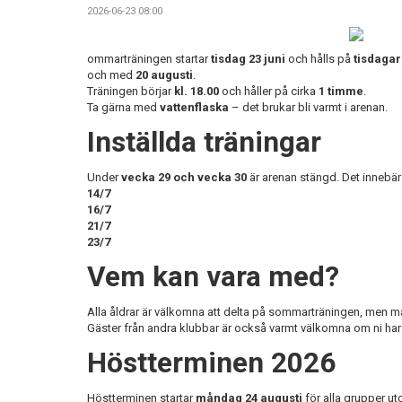
2026-06-23 08:00
ommarträningen startar
tisdag 23 juni
och hålls på
tisdagar
och med
20 augusti
.
Träningen börjar
kl. 18.00
och håller på cirka
1 timme
.
Ta gärna med
vattenflaska
– det brukar bli varmt i arenan.
Inställda träningar
Under
vecka 29 och vecka 30
är arenan stängd. Det innebär a
14/7
16/7
21/7
23/7
Vem kan vara med?
Alla åldrar är välkomna att delta på sommarträningen, men 
Gäster från andra klubbar är också varmt välkomna om ni har
Höstterminen 2026
Höstterminen startar
måndag 24 augusti
för alla grupper u