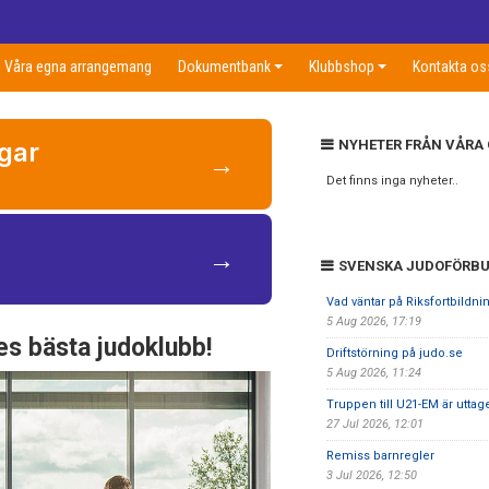
Våra egna arrangemang
Dokumentbank
Klubbshop
Kontakta os
ngar
NYHETER FRÅN VÅRA
→
Det finns inga nyheter..
→
SVENSKA JUDOFÖRB
Vad väntar på Riksfortbildni
5 Aug 2026, 17:19
es bästa judoklubb!
Driftstörning på judo.se
5 Aug 2026, 11:24
Truppen till U21-EM är uttag
27 Jul 2026, 12:01
Remiss barnregler
3 Jul 2026, 12:50