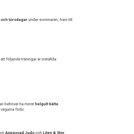
 och torsdagar
under sommaren, fram till
tt följande träningar är inställda:
man behöver ha minst
helgult bälte
.
 vägarna förbi.
tom
Anpassad Judo
och
Liten & Stor
.