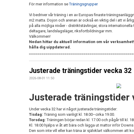
För mer information se
Träningsgrupper
Vi bedriver vår träning i en av Europas finaste träningsanlägg
m2 matta. Dojon och arenan är också en viktig del i att vi årli
på alla möjliga nivåer - distriktstävlingar, stora internationel
deltagare, landslagsläger, riksfortbildningar mm.
Välkommen!
Nedan hittar du aktuell information om vår verksamhet!
hålla dig uippdaterad.
__________________________________________________
Justerade träningstider vecka 32
2026-08-01 11:50
Justerade träningstider
Under vecka 32 har vi något justerade träningstider:
Tisdag:
Träning som vanligt kl. 18.00–cirka 19.00.
Torsdag:
Träningen börjar redan kl. 17.00 och pågår till kl. 18
Kl. 18.00 hjälps vi åt att bära och lägga ut mattor inför Do
Den som inte vill eller kan träna är självklart välkommen att k