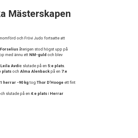
ska Mästerskapen
nomförd och Frövi Judo fortsatte att
 Forselius
återigen stod högst upp på
 upp med ännu ett
NM-guld
och blev
n
Leila Avdic
slutade på en
5:e plats
.
e plats
och
Alma Alenback
på en
7:e
1 herrar -90 kg
tog
Thor D’Hooge
ett fint
 och slutade på en
4:e plats
i
Herrar