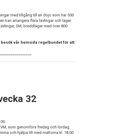
ningar med tillgång till en dojo som har 500
gen kan arrangera flera tävlingar och läger
la tävlingar, SM, breddläger med över 800
 besök vår hemsida regelbundet för att
_______________
 vecka 32
.00.
wns VM, som genomförs fredag och lördag.
omma och hjälpa till med mattorna kl. 18.00.