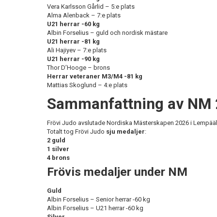
Vera Karlsson Gårlid – 5:e plats
Alma Alenback – 7:e plats
U21 herrar -60 kg
Albin Forselius – guld och nordisk mästare
U21 herrar -81 kg
Ali Hajiyev – 7:e plats
U21 herrar -90 kg
Thor D’Hooge – brons
Herrar veteraner M3/M4 -81 kg
Mattias Skoglund – 4:e plats
Sammanfattning av NM
Frövi Judo avslutade Nordiska Mästerskapen 2026 i Lempääl
Totalt tog Frövi Judo
sju medaljer
:
2 guld
1 silver
4 brons
Frövis medaljer under NM
Guld
Albin Forselius – Senior herrar -60 kg
Albin Forselius – U21 herrar -60 kg
Silver