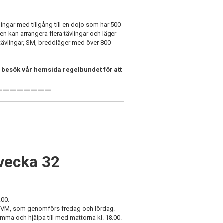
ningar med tillgång till en dojo som har 500
gen kan arrangera flera tävlingar och läger
la tävlingar, SM, breddläger med över 800
 besök vår hemsida regelbundet för att
_______________
 vecka 32
.00.
wns VM, som genomförs fredag och lördag.
omma och hjälpa till med mattorna kl. 18.00.