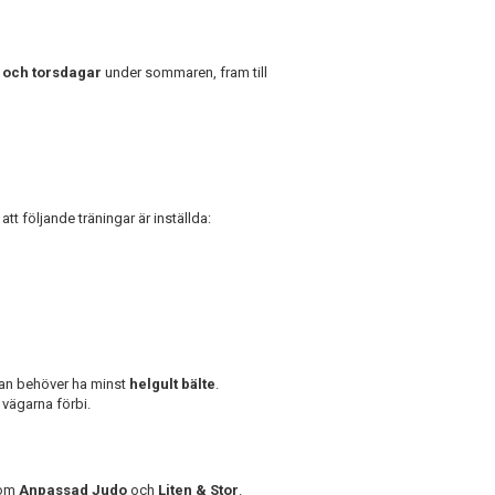
 och torsdagar
under sommaren, fram till
tt följande träningar är inställda:
man behöver ha minst
helgult bälte
.
 vägarna förbi.
tom
Anpassad Judo
och
Liten & Stor
.