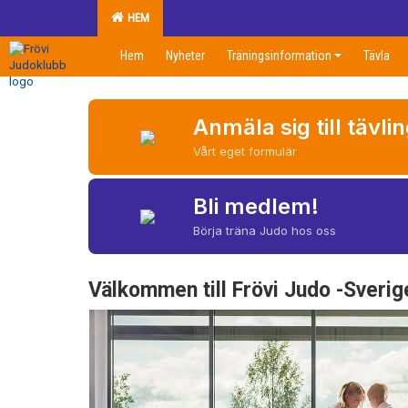
HEM
Hem
Nyheter
Träningsinformation
Tävla
Anmäla sig till tävli
Vårt eget formulär
Bli medlem!
Börja träna Judo hos oss
Välkommen till Frövi Judo -Sverig