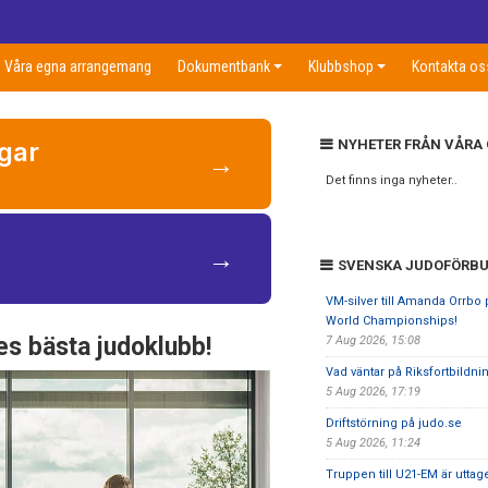
Våra egna arrangemang
Dokumentbank
Klubbshop
Kontakta os
ngar
NYHETER FRÅN VÅRA
→
Det finns inga nyheter..
→
SVENSKA JUDOFÖRB
VM-silver till Amanda Orrb
World Championships!
es bästa judoklubb!
7 Aug 2026, 15:08
Vad väntar på Riksfortbildni
5 Aug 2026, 17:19
Driftstörning på judo.se
5 Aug 2026, 11:24
Truppen till U21-EM är uttag