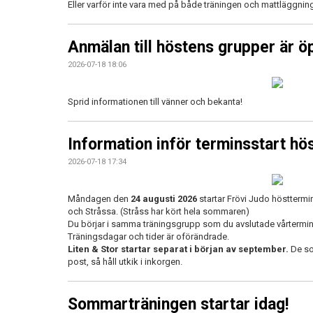
Eller varför inte vara med på både träningen och mattläggni
Anmälan till höstens grupper är ö
2026-07-18 18:06
Sprid informationen till vänner och bekanta!
Information inför terminsstart hö
2026-07-18 17:34
Måndagen den
24 augusti 2026
startar Frövi Judo hösttermi
och Stråssa. (Stråss har kört hela sommaren)
Du börjar i samma träningsgrupp som du avslutade vårterminen 
Träningsdagar och tider är oförändrade.
Liten & Stor startar separat i början av september.
De som
post, så håll utkik i inkorgen.
Sommarträningen startar idag!