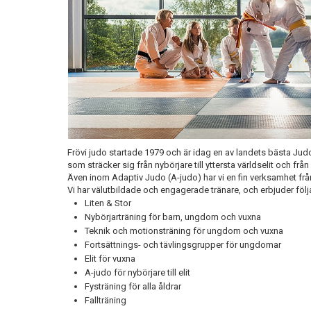
Frövi judo startade 1979 och är idag en av landets bästa Judo
som sträcker sig från nybörjare till yttersta världselit och från 
Även inom Adaptiv Judo (A-judo) har vi en fin verksamhet från n
Vi har välutbildade och engagerade tränare, och erbjuder föl
Liten & Stor
Nybörjarträning för barn, ungdom och vuxna
Teknik och motionsträning för ungdom och vuxna
Fortsättnings- och tävlingsgrupper för ungdomar
Elit för vuxna
A-judo för nybörjare till elit
Fysträning för alla åldrar
Fallträning