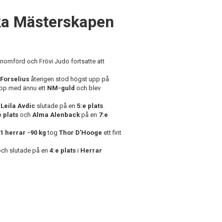
ska Mästerskapen
nomförd och Frövi Judo fortsatte att
 Forselius
återigen stod högst upp på
 upp med ännu ett
NM-guld
och blev
n
Leila Avdic
slutade på en
5:e plats
.
e plats
och
Alma Alenback
på en
7:e
1 herrar -90 kg
tog
Thor D’Hooge
ett fint
 och slutade på en
4:e plats
i
Herrar