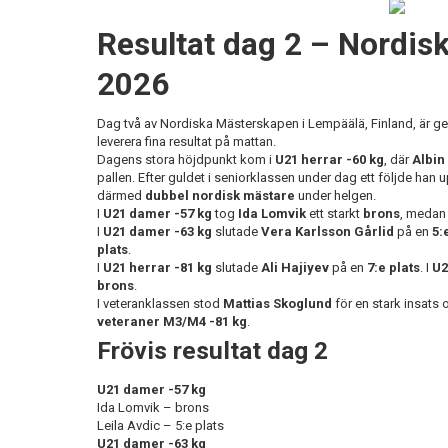
Resultat dag 2 – Nordi
2026
Dag två av Nordiska Mästerskapen i Lempäälä, Finland, är ge
leverera fina resultat på mattan.
Dagens stora höjdpunkt kom i
U21 herrar -60 kg
, där
Albin
pallen. Efter guldet i seniorklassen under dag ett följde han
därmed
dubbel nordisk mästare
under helgen.
I
U21 damer -57 kg
tog
Ida Lomvik
ett starkt
brons
, meda
I
U21 damer -63 kg
slutade
Vera Karlsson Gårlid
på en
5:
plats
.
I
U21 herrar -81 kg
slutade
Ali Hajiyev
på en
7:e plats
. I
U2
brons
.
I veteranklassen stod
Mattias Skoglund
för en stark insats
veteraner M3/M4 -81 kg
.
Frövis resultat dag 2
U21 damer -57 kg
Ida Lomvik – brons
Leila Avdic – 5:e plats
U21 damer -63 kg