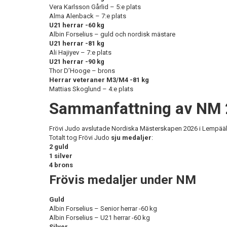
Vera Karlsson Gårlid – 5:e plats
Alma Alenback – 7:e plats
U21 herrar -60 kg
Albin Forselius – guld och nordisk mästare
U21 herrar -81 kg
Ali Hajiyev – 7:e plats
U21 herrar -90 kg
Thor D’Hooge – brons
Herrar veteraner M3/M4 -81 kg
Mattias Skoglund – 4:e plats
Sammanfattning av NM
Frövi Judo avslutade Nordiska Mästerskapen 2026 i Lempääl
Totalt tog Frövi Judo
sju medaljer
:
2 guld
1 silver
4 brons
Frövis medaljer under NM
Guld
Albin Forselius – Senior herrar -60 kg
Albin Forselius – U21 herrar -60 kg
Silver