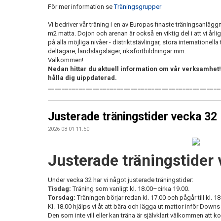
För mer information se
Träningsgrupper
Vi bedriver vår träning i en av Europas finaste träningsanlägg
m2 matta. Dojon och arenan är också en viktig del i att vi årli
på alla möjliga nivåer - distriktstävlingar, stora internationel
deltagare, landslagsläger, riksfortbildningar mm.
Välkommen!
Nedan hittar du aktuell information om vår verksamhet!
hålla dig uippdaterad.
__________________________________________________
Justerade träningstider vecka 32
2026-08-01 11:50
Justerade träningstider
Under vecka 32 har vi något justerade träningstider:
Tisdag:
Träning som vanligt kl. 18.00–cirka 19.00.
Torsdag:
Träningen börjar redan kl. 17.00 och pågår till kl. 18
Kl. 18.00 hjälps vi åt att bära och lägga ut mattor inför Do
Den som inte vill eller kan träna är självklart välkommen att k