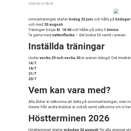
2026-06-23 08:00
ommarträningen startar
tisdag 23 juni
och hålls på
tisdagar
och med
20 augusti
.
Träningen börjar
kl. 18.00
och håller på cirka
1 timme
.
Ta gärna med
vattenflaska
– det brukar bli varmt i arenan.
Inställda träningar
Under
vecka 29 och vecka 30
är arenan stängd. Det innebär a
14/7
16/7
21/7
23/7
Vem kan vara med?
Alla åldrar är välkomna att delta på sommarträningen, men 
Gäster från andra klubbar är också varmt välkomna om ni har
Höstterminen 2026
Höstterminen startar
måndag 24 augusti
för alla grupper u