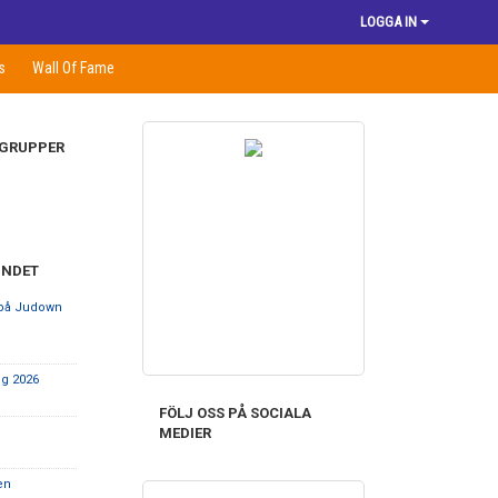
LOGGA IN
s
Wall Of Fame
 GRUPPER
UNDET
o på Judown
ng 2026
FÖLJ OSS PÅ SOCIALA
MEDIER
en