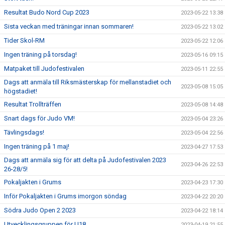
Resultat Budo Nord Cup 2023
2023-05-22 13:38
Sista veckan med träningar innan sommaren!
2023-05-22 13:02
Tider Skol-RM
2023-05-22 12:06
Ingen träning på torsdag!
2023-05-16 09:15
Matpaket till Judofestivalen
2023-05-11 22:55
Dags att anmäla till Riksmästerskap för mellanstadiet och
2023-05-08 15:05
högstadiet!
Resultat Trollträffen
2023-05-08 14:48
Snart dags för Judo VM!
2023-05-04 23:26
Tävlingsdags!
2023-05-04 22:56
Ingen träning på 1 maj!
2023-04-27 17:53
Dags att anmäla sig för att delta på Judofestivalen 2023
2023-04-26 22:53
26-28/5!
Pokaljakten i Grums
2023-04-23 17:30
Inför Pokaljakten i Grums imorgon söndag
2023-04-22 20:20
Södra Judo Open 2 2023
2023-04-22 18:14
Utvecklingsgruppen för U18
2023-04-19 21:55