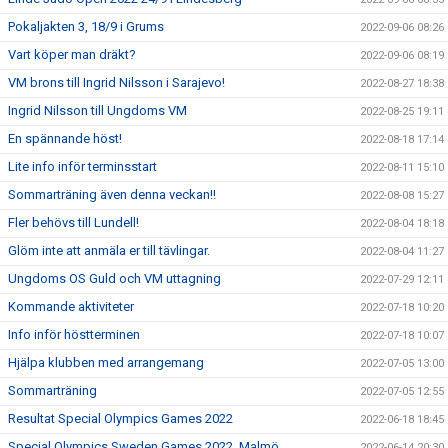
Pokaljakten 3, 18/9 i Grums
2022-09-06 08:26
Vart köper man dräkt?
2022-09-06 08:19
VM brons till Ingrid Nilsson i Sarajevo!
2022-08-27 18:38
Ingrid Nilsson till Ungdoms VM
2022-08-25 19:11
En spännande höst!
2022-08-18 17:14
Lite info inför terminsstart
2022-08-11 15:10
Sommarträning även denna veckan!!
2022-08-08 15:27
Fler behövs till Lundell!
2022-08-04 18:18
Glöm inte att anmäla er till tävlingar.
2022-08-04 11:27
Ungdoms OS Guld och VM uttagning
2022-07-29 12:11
Kommande aktiviteter
2022-07-18 10:20
Info inför höstterminen
2022-07-18 10:07
Hjälpa klubben med arrangemang
2022-07-05 13:00
Sommarträning
2022-07-05 12:55
Resultat Special Olympics Games 2022
2022-06-18 18:45
Special Olympics Sweden Games 2022, Malmö
2022-06-14 20:30