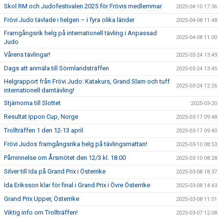
Skol RM och Judofestivalen 2025 för Frövis medlemmar
2025-04-10 17:36
Frövi Judo tävlade i helgen – i fyra olika länder
2025-04-08 11:48
Framgångsrik helg på internationell tävling i Anpassad
2025-04-08 11:00
Judo
Vårens tävlingar!
2025-03-24 13:49
Dags att anmäla till Sörmlandsträffen
2025-03-24 13:45
Helgrapport från Frövi Judo: Katakurs, Grand Slam och tuff
2025-03-24 12:26
internationell damtävling!
Stjärnorna till Slottet
2025-03-20
Resultat Ippon Cup, Norge
2025-03-17 09:48
Trollträffen 1 den 12-13 april
2025-03-17 09:40
Frövi Judos framgångsrika helg på tävlingsmattan!
2025-03-10 08:53
Påminnelse om Årsmötet den 12/3 kl. 18.00
2025-03-10 08:28
Silver till Ida på Grand Prix i Österrike
2025-03-08 18:37
Ida Eriksson klar för final i Grand Prix i Övre Österrike
2025-03-08 14:43
Grand Prix Upper, Österrike
2025-03-08 11:01
Viktig info om Trollträffen!
2025-03-07 12:08