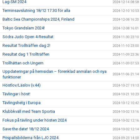
Lag-SM 2024
2024-12-14 08:58
Terminsavslutning 18/12 17.30 för alla
2024-12-10 10:53
Baltic Sea Championships 2024, Finland
2024-12-08 16:20
Tokyo Grandslam 2024!
2024-12-08 16:01
Södra Judo Open 4-Resultat
2024-11-30 23:10
Resultat Trollträffen dag 2!
2024-11-10 23:00
Resultat dag 1 Trollträffen
2024-11-09 23:36
Trollhättan och Ungern
2024-11-09 07:53
Uppdateringar på hemsidan – förenklad anmälan och nya
2024-11-06 21:14
funktioner
Höstlov/Läslov (v.44)
2024-10-27 19:13
Tävlingar i höst!
2024-10-21 10:23
Tävlingshelg i Europa
2024-10-12 10:42
Klubbkväll med Team Sportia
2024-10-02 13:16
Fokus på tävling under hösten 2024
2024-10-02 12:16
Save the date! 18/12 2024
2024-10-02 12:14
Prispallsbilderna från LJO 2024
2024-09-23 14:50