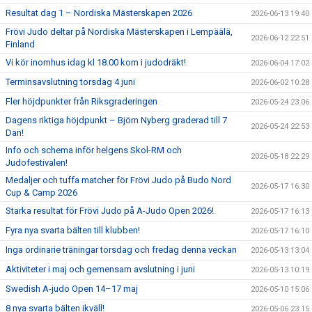
Resultat dag 1 – Nordiska Mästerskapen 2026
2026-06-13 19:40
Frövi Judo deltar på Nordiska Mästerskapen i Lempäälä,
2026-06-12 22:51
Finland
Vi kör inomhus idag kl 18.00 kom i judodräkt!
2026-06-04 17:02
Terminsavslutning torsdag 4 juni
2026-06-02 10:28
Fler höjdpunkter från Riksgraderingen
2026-05-24 23:06
Dagens riktiga höjdpunkt – Björn Nyberg graderad till 7
2026-05-24 22:53
Dan!
Info och schema inför helgens Skol-RM och
2026-05-18 22:29
Judofestivalen!
Medaljer och tuffa matcher för Frövi Judo på Budo Nord
2026-05-17 16:30
Cup & Camp 2026
Starka resultat för Frövi Judo på A-Judo Open 2026!
2026-05-17 16:13
Fyra nya svarta bälten till klubben!
2026-05-17 16:10
Inga ordinarie träningar torsdag och fredag denna veckan
2026-05-13 13:04
Aktiviteter i maj och gemensam avslutning i juni
2026-05-13 10:19
Swedish A-judo Open 14–17 maj
2026-05-10 15:06
8 nya svarta bälten ikväll!
2026-05-06 23:15