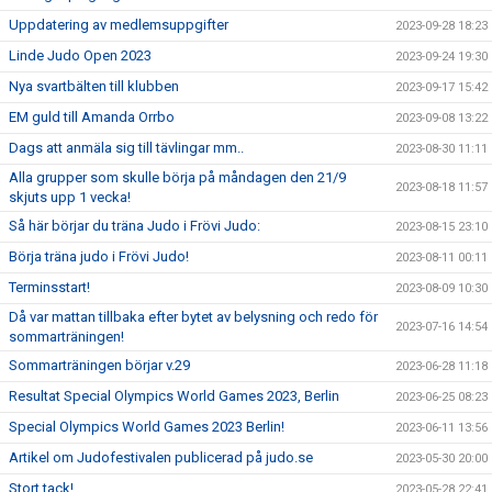
Uppdatering av medlemsuppgifter
2023-09-28 18:23
Linde Judo Open 2023
2023-09-24 19:30
Nya svartbälten till klubben
2023-09-17 15:42
EM guld till Amanda Orrbo
2023-09-08 13:22
Dags att anmäla sig till tävlingar mm..
2023-08-30 11:11
Alla grupper som skulle börja på måndagen den 21/9
2023-08-18 11:57
skjuts upp 1 vecka!
Så här börjar du träna Judo i Frövi Judo:
2023-08-15 23:10
Börja träna judo i Frövi Judo!
2023-08-11 00:11
Terminsstart!
2023-08-09 10:30
Då var mattan tillbaka efter bytet av belysning och redo för
2023-07-16 14:54
sommarträningen!
Sommarträningen börjar v.29
2023-06-28 11:18
Resultat Special Olympics World Games 2023, Berlin
2023-06-25 08:23
Special Olympics World Games 2023 Berlin!
2023-06-11 13:56
Artikel om Judofestivalen publicerad på judo.se
2023-05-30 20:00
Stort tack!
2023-05-28 22:41