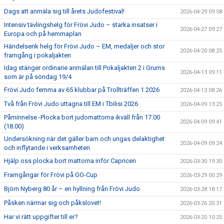
Dags att anmäla sig till årets Judofestival!
2026-04-29 09:58
Intensiv tävlingshelg för Frövi Judo – starka insatser i
2026-04-27 09:27
Europa och på hemmaplan
Händelserik helg för Frövi Judo – EM, medaljer och stor
2026-04-20 08:25
framgång i pokaljakten
Idag stänger ordinarie anmälan till Pokaljakten 2 i Grums
2026-04-13 09:11
som är på söndag 19/4
Frövi Judo femma av 65 klubbar på Trollträffen 1 2026
2026-04-13 08:26
Två från Frövi Judo uttagna till EM i Tbilisi 2026
2026-04-09 13:25
Påminnelse -Plocka bort judomattorna ikväll från 17.00
2026-04-09 09:41
(18.00)
Undersökning när det gäller barn och ungas delaktighet
2026-04-09 09:24
och inflytande i verksamheten
Hjälp oss plocka bort mattorna inför Capricen
2026-03-30 19:30
Framgångar för Frövi på GO-Cup
2026-03-29 00:29
Björn Nyberg 80 år – en hyllning från Frövi Judo
2026-03-28 18:17
Påsken närmar sig och påkslovet!
2026-03-26 20:31
Har vi rätt uppgifter till er?
2026-03-20 10:25