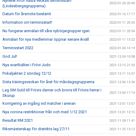
Nyheter inför nästa veckas terminsstart!
2022-01-20 20:40
(Lindesbergsgrupperna)
Datum för årsmöte bestämt
2022-01-16 17:17
Information om terminsstart!
2022-01-11 20:55
Nu fungerar anmälan till våra nybörjargrupper igen.
2022-01-11 20:54
Anmälan för nya medlemmar öppnar senare ikväll
2022-01-11 13:22
Terminsstart 2022
2022-01-04 14:19
God Jul!
2021-12-24 10:08
Nya svartbälten i Frövi Judo
2021-12-15 21:03
Pokaljakten 2 söndag 12/12
2021-12-11 15:57
Sista träningsveckan för året för måndagsgrupperna
2021-12-06 13:34
Lag SM Guld till Frövis damer och brons till Frövis herrar i
2021-12-04 17:14
Skurup
Korrigering av ingång vid matcher i arenan
2021-12-01 13:57
Nya corona restriktioner från och med 1/12 2021
2021-12-01 13:15
Resultat RM 2021
2021-11-28 11:41
Riksmästerskap för distrikts lag 27/11
2021-11-25 13:12