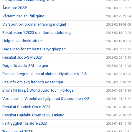
Årsmöte 2023!
2023-03-05 18:52
Vårterminen är i full gång!
2023-02-21 22:34
V.8 Sportlov! ordinarie träningar utgår!
2023-02-14 09:00
Pokaljakten 1 2023 och domarutbildning
2023-02-13 10:24
Helgens Judoaktiviteter
2023-02-13 09:55
Dags igen för att beställa rygglappar!
2023-02-09 19:15
Resultat Judo-SM 2023
2023-02-06 15:59
Dags för Judo-SM i helgen
2023-02-03 11:13
Finns nu begränsat antal platser i Nybörjare 6–9 år
2023-02-03 09:25
Lite info om avgifter och aviseringar
2023-02-03 08:12
Brons till Ida på World Judo Tour i Portugal!
2023-01-28 19:34
Vuxna se hit! Vi behöver hjälp med Sabaton den 4/2
2023-01-24 15:17
Resultat Scottish Open 2023
2023-01-23 08:33
Resultat Pajulahti Open 2023, Finland
2023-01-23 08:32
Falltrygghet för äldre 2023
2023-01-18 17:18
Terminsstart 2023!
2023-01-17 17:51