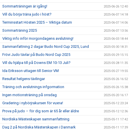
Sommarträningen är igång!
2025-06-26 12:40
Vill du börja träna judo i höst?
2025-06-07 14:18
Terminsstart Hösten 2025 – Viktiga datum
2025-06-07 14:06
Sommarträning 2025
2025-06-07 13:56
Viktig info inför morgondagens avslutning!
2025-06-03 18:44
Sammanfattning 2 dagar Budo Nord Cup 2025, Lund
2025-05-30 18:31
Frövi Judo tävlar på Budo Nord Cup 2025
2025-05-29 15:15
Vill du hjälpa till på Downs EM 10-13 Juli?
2025-05-28 11:35
Ida Eriksson uttagen till Senior VM
2025-05-27 19:55
Resultat helgens tävlingar
2025-05-26 16:52
Träning och avslutnings infgormation
2025-05-26 15:38
Ingen motionsträning på onsdag
2025-05-20 16:17
Gradering i nybörjrakursen för vuxna!
2025-05-12 23:24
Prova på judo – för dig som är 65 år eller äldre
2025-05-12 12:36
Nordiska Mästeskapen sammanfattning
2025-05-11 17:42
Dag 2 på Nordiska Mästerskapen i Danmark
2025-05-11 17:39