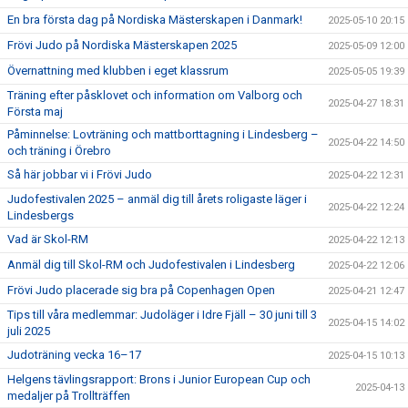
En bra första dag på Nordiska Mästerskapen i Danmark!
2025-05-10 20:15
Frövi Judo på Nordiska Mästerskapen 2025
2025-05-09 12:00
Övernattning med klubben i eget klassrum
2025-05-05 19:39
Träning efter påsklovet och information om Valborg och
2025-04-27 18:31
Första maj
Påminnelse: Lovträning och mattborttagning i Lindesberg –
2025-04-22 14:50
och träning i Örebro
Så här jobbar vi i Frövi Judo
2025-04-22 12:31
Judofestivalen 2025 – anmäl dig till årets roligaste läger i
2025-04-22 12:24
Lindesbergs
Vad är Skol-RM
2025-04-22 12:13
Anmäl dig till Skol-RM och Judofestivalen i Lindesberg
2025-04-22 12:06
Frövi Judo placerade sig bra på Copenhagen Open
2025-04-21 12:47
Tips till våra medlemmar: Judoläger i Idre Fjäll – 30 juni till 3
2025-04-15 14:02
juli 2025
Judoträning vecka 16–17
2025-04-15 10:13
Helgens tävlingsrapport: Brons i Junior European Cup och
2025-04-13
medaljer på Trollträffen