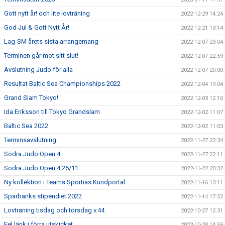
Gott nytt år! och lite lovträning
2022-12-29 14:24
God Jul & Gott Nytt År!
2022-12-21 13:14
Lag-SM årets sista arrangemang
2022-12-07 23:04
Terminen går mot sitt slut!
2022-12-07 22:59
Avslutning Judo för alla
2022-12-07 20:00
Resultat Baltic Sea Championships 2022
2022-12-04 19:04
Grand Slam Tokyo!
2022-12-03 12:10
Ida Eriksson till Tokyo Grandslam
2022-12-02 11:07
Baltic Sea 2022
2022-12-02 11:03
Terminsavslutning
2022-11-27 22:34
Södra Judo Open 4
2022-11-27 22:11
Södra Judo Open 4 26/11
2022-11-22 20:32
Ny kollektion i Teams Sportias Kundportal
2022-11-16 13:11
Sparbanks stipendiet 2022
2022-11-14 17:52
Lovträning tisdag och torsdag v.44
2022-10-27 12:31
Fel länk i förra utskicket
2022-10-20 14:59