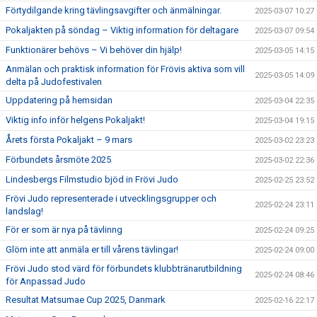
Förtydilgande kring tävlingsavgifter och änmälningar.
2025-03-07 10:27
Pokaljakten på söndag – Viktig information för deltagare
2025-03-07 09:54
Funktionärer behövs – Vi behöver din hjälp!
2025-03-05 14:15
Anmälan och praktisk information för Frövis aktiva som vill
2025-03-05 14:09
delta på Judofestivalen
Uppdatering på hemsidan
2025-03-04 22:35
Viktig info inför helgens Pokaljakt!
2025-03-04 19:15
Årets första Pokaljakt – 9 mars
2025-03-02 23:23
Förbundets årsmöte 2025
2025-03-02 22:36
Lindesbergs Filmstudio bjöd in Frövi Judo
2025-02-25 23:52
Frövi Judo representerade i utvecklingsgrupper och
2025-02-24 23:11
landslag!
För er som är nya på tävlinng
2025-02-24 09:25
Glöm inte att anmäla er till vårens tävlingar!
2025-02-24 09:00
Frövi Judo stod värd för förbundets klubbtränarutbildning
2025-02-24 08:46
för Anpassad Judo
Resultat Matsumae Cup 2025, Danmark
2025-02-16 22:17