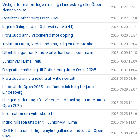
Viktig information: Ingen träning i Lindesberg eller Örebro
2025-10-27 08:31
denna vecka!
Resultat Gothenburg Open 2025
2025-10-27 08:18
Ingen träning under höstlovet (vecka 44)
2025-10-20 22:14
Frövi Judo är nu vaccinerad mot doping
2025-10-20 08:57
Tävlingar i Riga, Nederländerna, Belgien och Mexiko!
2025-10-20 00:04
Utbetalningar från Fritidskortet har börjat komma in
2025-10-09 10:15
Junior VM i Lima, Peru
2025-10-07 12:09
Dags att anmäla sig till Gothenburg Judo Open 2025!
2025-10-07 11:04
Frövi Judo är nu anslutna till Fritidskortet!
2025-09-30 08:46
Linde Judo Open 2025 – en fantastisk helg för judo i
2025-09-29 09:07
Lindesberg
I helgen är det dags för vår egen judotävling – Linde Judo
2025-09-23 14:11
Open 2025
Information om Fritidskortet
2025-09-23 13:10
Ingrid Nilsson uttagen till Junior-VM i Lima
2025-09-16 11:01
OBS Fel datum i tidigare nyhet gällande Linde Judo Open
2025-09-08 21:53
2025