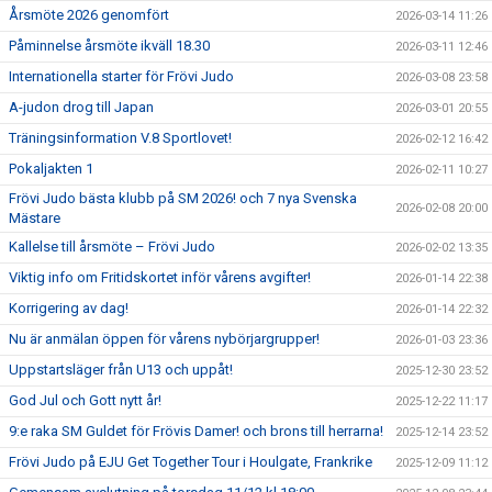
Årsmöte 2026 genomfört
2026-03-14 11:26
Påminnelse årsmöte ikväll 18.30
2026-03-11 12:46
Internationella starter för Frövi Judo
2026-03-08 23:58
A-judon drog till Japan
2026-03-01 20:55
Träningsinformation V.8 Sportlovet!
2026-02-12 16:42
Pokaljakten 1
2026-02-11 10:27
Frövi Judo bästa klubb på SM 2026! och 7 nya Svenska
2026-02-08 20:00
Mästare
Kallelse till årsmöte – Frövi Judo
2026-02-02 13:35
Viktig info om Fritidskortet inför vårens avgifter!
2026-01-14 22:38
Korrigering av dag!
2026-01-14 22:32
Nu är anmälan öppen för vårens nybörjargrupper!
2026-01-03 23:36
Uppstartsläger från U13 och uppåt!
2025-12-30 23:52
God Jul och Gott nytt år!
2025-12-22 11:17
9:e raka SM Guldet för Frövis Damer! och brons till herrarna!
2025-12-14 23:52
Frövi Judo på EJU Get Together Tour i Houlgate, Frankrike
2025-12-09 11:12