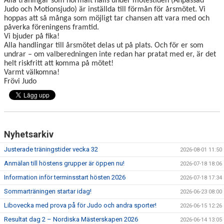
Alla träningar som normalt hålls under mötestiden (Anpassad
WALL OF FAME
Judo och Motionsjudo) är inställda till förmån för årsmötet. Vi
hoppas att så många som möjligt tar chansen att vara med och
påverka föreningens framtid.
Vi bjuder på fika!
Alla handlingar till årsmötet delas ut på plats. Och för er som
undrar – om valberedningen inte redan har pratat med er, är det
helt riskfritt att komma på mötet!
Varmt välkomna!
Frövi Judo
Nyhetsarkiv
Justerade träningstider vecka 32
2026-08-01 11:50
Anmälan till höstens grupper är öppen nu!
2026-07-18 18:06
Information inför terminsstart hösten 2026
2026-07-18 17:34
Sommarträningen startar idag!
2026-06-23 08:00
Libovecka med prova på för Judo och andra sporter!
2026-06-15 12:26
Resultat dag 2 – Nordiska Mästerskapen 2026
2026-06-14 13:05