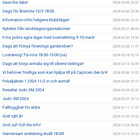
Save the date!
2024-03-06 23:37
Dags för årsmöte 13/3 18:00
2024-03-06 23:36
Information inför helgens klubbläger!
2024-03-06 23:21
Nyheter från landslagsorganisationen
2024-02-21 08:09
Frövi judos egna läger med övernattning 9-10 mars!
2024-02-20 14:00
Dags att förnya förenings garderoben?
2024-02-20 11:21
Lovträning! Tis-tors 18.00-19.00 (ca)
2024-02-18 20:16
Dags att börja anmäla sig till vårens tävlingar!
2024-02-15 16:09
Vi behöver frivilliga som kan hjälpa till på Capricen den 6/4
2024-02-06 15:52
Pokaljakten 1 2024 11/2 in och anmäl!
2024-02-04 23:10
Resultat Judo SM 2024
2024-02-04 22:32
Judo SM 2024
2024-02-01 16:10
Falltrygghet för äldre
2024-01-11 17:47
Gott nytt år!
2024-01-02 10:23
God Jul! Och lite info!
2023-12-24 00:55
Gemensam avslutning ikväll 18.00!
2023-12-14 14:10