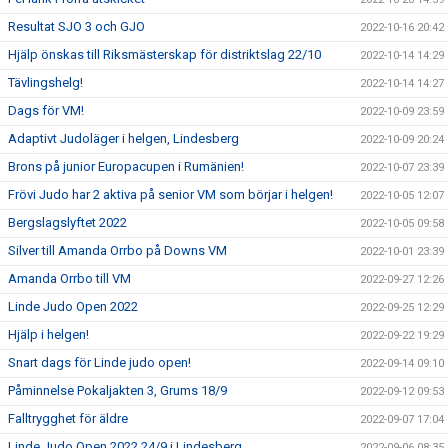
Resultat SJO 3 och GJO
2022-10-16 20:42
Hjälp önskas till Riksmästerskap för distriktslag 22/10
2022-10-14 14:29
Tävlingshelg!
2022-10-14 14:27
Dags för VM!
2022-10-09 23:59
Adaptivt Judoläger i helgen, Lindesberg
2022-10-09 20:24
Brons på junior Europacupen i Rumänien!
2022-10-07 23:39
Frövi Judo har 2 aktiva på senior VM som börjar i helgen!
2022-10-05 12:07
Bergslagslyftet 2022
2022-10-05 09:58
Silver till Amanda Orrbo på Downs VM
2022-10-01 23:39
Amanda Orrbo till VM
2022-09-27 12:26
Linde Judo Open 2022
2022-09-25 12:29
Hjälp i helgen!
2022-09-22 19:29
Snart dags för Linde judo open!
2022-09-14 09:10
Påminnelse Pokaljakten 3, Grums 18/9
2022-09-12 09:53
Falltrygghet för äldre
2022-09-07 17:04
Linde Judo Open 2022 24/9 i Lindesberg
2022-09-06 08:35