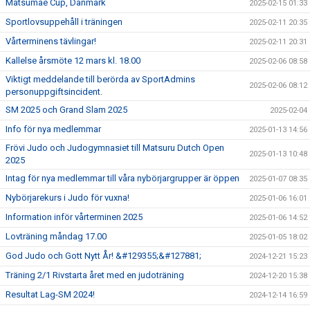
Matsumae Cup, Danmark
2025-02-15 01:33
Sportlovsuppehåll i träningen
2025-02-11 20:35
Vårterminens tävlingar!
2025-02-11 20:31
Kallelse årsmöte 12 mars kl. 18.00
2025-02-06 08:58
Viktigt meddelande till berörda av SportAdmins
2025-02-06 08:12
personuppgiftsincident.
SM 2025 och Grand Slam 2025
2025-02-04
Info för nya medlemmar
2025-01-13 14:56
Frövi Judo och Judogymnasiet till Matsuru Dutch Open
2025-01-13 10:48
2025
Intag för nya medlemmar till våra nybörjargrupper är öppen
2025-01-07 08:35
Nybörjarekurs i Judo för vuxna!
2025-01-06 16:01
Information inför vårterminen 2025
2025-01-06 14:52
Lovträning måndag 17.00
2025-01-05 18:02
God Judo och Gott Nytt År! &#129355;&#127881;
2024-12-21 15:23
Träning 2/1 Rivstarta året med en judoträning
2024-12-20 15:38
Resultat Lag-SM 2024!
2024-12-14 16:59