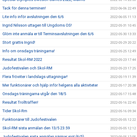
Tack för denna terminen!
2022-06-06 22:49
Lite info inför avslutningen den 6/6
2022-06-05 11:13
Ingrid Nilsson uttagen till Ungdoms OS!
2022-05-31 10:45
Glöm inte anmäla er till Terminsavslutningen den 6/6
2022-05-30 13:33
Stort grattis Ingrid!
2022-05-29 20:22
Info om onsdags träningarna!
2022-05-25 12:49
Resultat Skol-RM 2022
2022-05-23 17:44
Judofestivalen och Skol-RM
2022-05-23 17:25
Flera fröviiter i landslags uttagningar!
2022-05-19 11:39
Mer funktionärer och hjälp inför helgens alla aktiviteter
2022-05-17 20:38
Onsdags träningarna utgår den 18/5
2022-05-17 15:48
Resultat Trollträffen!
2022-05-16 22:45
Tider Skol-Rm
2022-05-16 09:34
Funktionärer till Judofestivalen
2022-05-05 12:22
Skol-RM sista anmälan den 13/5 23.59
2022-05-05 12:12
Judofestivalen sista anmälan närmar sig! (6/5)
2022-05-05 12:05