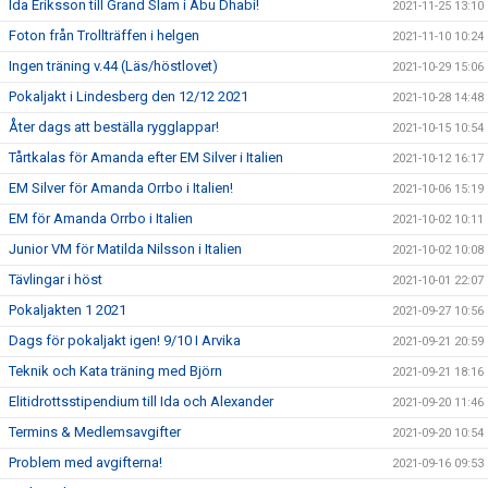
Ida Eriksson till Grand Slam i Abu Dhabi!
2021-11-25 13:10
Foton från Trollträffen i helgen
2021-11-10 10:24
Ingen träning v.44 (Läs/höstlovet)
2021-10-29 15:06
Pokaljakt i Lindesberg den 12/12 2021
2021-10-28 14:48
Åter dags att beställa rygglappar!
2021-10-15 10:54
Tårtkalas för Amanda efter EM Silver i Italien
2021-10-12 16:17
EM Silver för Amanda Orrbo i Italien!
2021-10-06 15:19
EM för Amanda Orrbo i Italien
2021-10-02 10:11
Junior VM för Matilda Nilsson i Italien
2021-10-02 10:08
Tävlingar i höst
2021-10-01 22:07
Pokaljakten 1 2021
2021-09-27 10:56
Dags för pokaljakt igen! 9/10 I Arvika
2021-09-21 20:59
Teknik och Kata träning med Björn
2021-09-21 18:16
Elitidrottsstipendium till Ida och Alexander
2021-09-20 11:46
Termins & Medlemsavgifter
2021-09-20 10:54
Problem med avgifterna!
2021-09-16 09:53