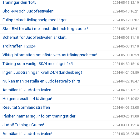
Träningar den 16/5
2024-05-15 12:19
Skol-RM och Judofestivalen!
2024-05-13 16:21
Fullspäckad tävlingshelg med läger
2024-05-12 00:07
Skol-RM för alla i mellanstadiet och högstadiet!
2024-05-03 13:41
Schemat för Judofestivalen är klart!
2024-05-03 11:18
Trollträffen 1 2024
2024-05-03 11:10
Viktig Information om nästa veckas träningsschema!
2024-05-03 10:59
Träning som vanligt 30/4 men inget 1/5!
2024-04-30 15:16
Ingen Judoträningar ikväll 24/4 (Lindesberg)
2024-04-24 08:59
Nu kan man beställa en Judofestival t-shirt!
2024-04-22 18:47
Anmälan till Judofestivalen
2024-04-15 13:17
Helgens resultat 4 tävlingar!
2024-04-15 10:52
Resultat Sörmlandsträffen
2024-04-06 23:05
Påsken närmar sig! Info om träningstider
2024-03-26 11:00
Judo5 Träning i Grums!
2024-03-11 12:14
Anmälan till Judofestivalen!
2024-03-06 23:38