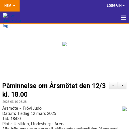
HEM
LOGGA IN
HEM
NYHETER
TRÄNINGSINFORMATION
TÄVLA
VÅRA EGNA ARRANGEMANG
Påminnelse om Årsmötet den 12/3
<
>
DOKUMENTBANK
kl. 18.00
2025-03-10 08:28
KLUBBSHOP
Årsmöte – Frövi Judo
Datum
:
Tisdag 12 mars 2025
KONTAKTA OSS
Tid
:
18:00
Plats
:
Utsikten, Lindesbergs Arena