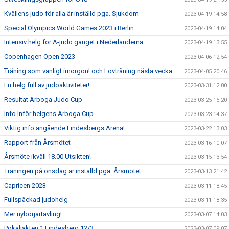
Kvällens judo för alla är inställd pga. Sjukdom
2023-04-19 14:58
Special Olympics World Games 2023 i Berlin
2023-04-19 14:04
Intensiv helg för A-judo gänget i Nederländerna
2023-04-19 13:55
Copenhagen Open 2023
2023-04-06 12:54
Träning som vanligt imorgon! och Lovträning nästa vecka
2023-04-05 20:46
En helg full av judoaktiviteter!
2023-03-31 12:00
Resultat Arboga Judo Cup
2023-03-25 15:20
Info Inför helgens Arboga Cup
2023-03-23 14:37
Viktig info angående Lindesbergs Arena!
2023-03-22 13:03
Rapport från Årsmötet
2023-03-16 10:07
Årsmöte ikväll 18.00 Utsikten!
2023-03-15 13:54
Träningen på onsdag är inställd pga. Årsmötet
2023-03-13 21:42
Capricen 2023
2023-03-11 18:45
Fullspäckad judohelg
2023-03-11 18:35
Mer nybörjartävling!
2023-03-07 14:03
Pokaljakten 1 Lindesberg 12/3
2023-03-07 09:07