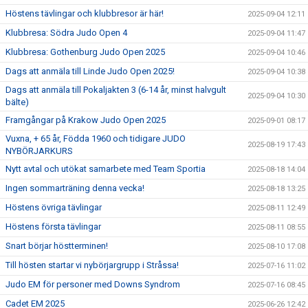
Höstens tävlingar och klubbresor är här!
2025-09-04 12:11
Klubbresa: Södra Judo Open 4
2025-09-04 11:47
Klubbresa: Gothenburg Judo Open 2025
2025-09-04 10:46
Dags att anmäla till Linde Judo Open 2025!
2025-09-04 10:38
Dags att anmäla till Pokaljakten 3 (6-14 år, minst halvgult
2025-09-04 10:30
bälte)
Framgångar på Krakow Judo Open 2025
2025-09-01 08:17
Vuxna, + 65 år, Födda 1960 och tidigare JUDO
2025-08-19 17:43
NYBÖRJARKURS
Nytt avtal och utökat samarbete med Team Sportia
2025-08-18 14:04
Ingen sommarträning denna vecka!
2025-08-18 13:25
Höstens övriga tävlingar
2025-08-11 12:49
Höstens första tävlingar
2025-08-11 08:55
Snart börjar höstterminen!
2025-08-10 17:08
Till hösten startar vi nybörjargrupp i Stråssa!
2025-07-16 11:02
Judo EM för personer med Downs Syndrom
2025-07-16 08:45
Cadet EM 2025
2025-06-26 12:42