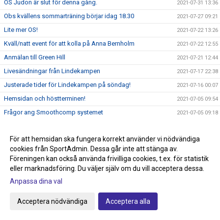
OS Judon är slut för denna gång.
2021-07-31 13:36
Obs kvällens sommarträning börjar idag 18.30
2021-07-27 09:21
Lite mer OS!
2021-07-22 13:26
Kväll/natt event för att kolla på Anna Bernholm
2021-07-22 12:55
Anmälan till Green Hill
2021-07-21 12:44
Livesändningar från Lindekampen
2021-07-17 22:38
Justerade tider för Lindekampen på söndag!
2021-07-16 00:07
Hemsidan och höstterminen!
2021-07-05 09:54
Frågor ang Smoothcomp systemet
2021-07-05 09:18
Glöm inte att anmäla till Lindekampen den 18/7
2021-07-05 08:50
För att hemsidan ska fungera korrekt använder vi nödvändiga
Tävling Green Hill 14/8 Stockholm
2021-07-01 08:37
cookies från SportAdmin. Dessa går inte att stänga av.
Idag börjar sommarträningen och Tävling på gång!
2021-06-29 10:51
Föreningen kan också använda frivilliga cookies, t.ex. för statistik
Nytt tävlingssystem för Judotävlingar
eller marknadsföring. Du väljer själv om du vill acceptera dessa.
2021-06-22 18:00
Sommarträning från och med 29/6 kl 17.30-18.45
Anpassa dina val
2021-06-09 21:44
Knappen klubbshop är uppdaterad
2021-05-22 15:27
Acceptera nödvändiga
Acceptera alla
Passa på och stötta klubben, köp klubbkläder på Team
2021-05-22 15:00
Sportia