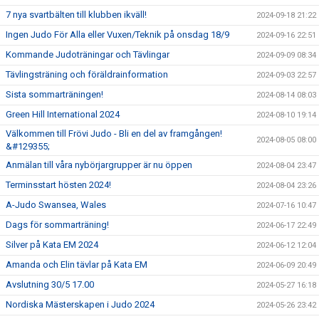
7 nya svartbälten till klubben ikväll!
2024-09-18 21:22
Ingen Judo För Alla eller Vuxen/Teknik på onsdag 18/9
2024-09-16 22:51
Kommande Judoträningar och Tävlingar
2024-09-09 08:34
Tävlingsträning och föräldrainformation
2024-09-03 22:57
Sista sommarträningen!
2024-08-14 08:03
Green Hill International 2024
2024-08-10 19:14
Välkommen till Frövi Judo - Bli en del av framgången!
2024-08-05 08:00
&#129355;
Anmälan till våra nybörjargrupper är nu öppen
2024-08-04 23:47
Terminsstart hösten 2024!
2024-08-04 23:26
A-Judo Swansea, Wales
2024-07-16 10:47
Dags för sommarträning!
2024-06-17 22:49
Silver på Kata EM 2024
2024-06-12 12:04
Amanda och Elin tävlar på Kata EM
2024-06-09 20:49
Avslutning 30/5 17.00
2024-05-27 16:18
Nordiska Mästerskapen i Judo 2024
2024-05-26 23:42