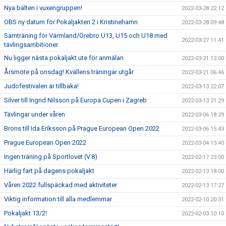
Nya bälten i vuxengruppen!
2022-03-28 22:12
OBS ny datum för Pokaljakten 2 i Kristinehamn
2022-03-28 09:48
Samträning för Värmland/Örebro U13, U15 och U18 med
2022-03-27 11:41
tävlingsambitioner
Nu ligger nästa pokaljakt ute för anmälan
2022-03-21 12:00
Årsmöte på onsdag! Kvällens träningar utgår
2022-03-21 06:46
Judofestivalen är tillbaka!
2022-03-13 22:07
Silver till Ingrid Nilsson på Europa Cupen i Zagreb
2022-03-13 21:29
Tävlingar under våren
2022-03-06 18:29
Brons till Ida Eriksson på Prague European Open 2022
2022-03-06 15:43
Prague European Open 2022
2022-03-04 13:40
Ingen träning på Sportlovet (V.8)
2022-02-17 23:00
Härlig fart på dagens pokaljakt
2022-02-13 18:00
Våren 2022 fullspäckad med aktiviteter
2022-02-13 17:27
Viktig information till alla medlemmar
2022-02-10 20:51
Pokaljakt 13/2!
2022-02-03 10:10