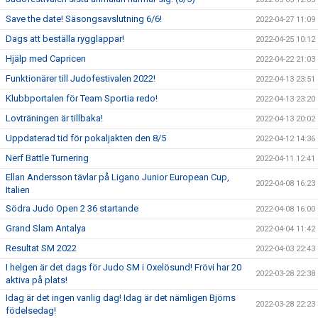
Save the date! Säsongsavslutning 6/6!
2022-04-27 11:09
Dags att beställa rygglappar!
2022-04-25 10:12
Hjälp med Capricen
2022-04-22 21:03
Funktionärer till Judofestivalen 2022!
2022-04-13 23:51
Klubbportalen för Team Sportia redo!
2022-04-13 23:20
Lovträningen är tillbaka!
2022-04-13 20:02
Uppdaterad tid för pokaljakten den 8/5
2022-04-12 14:36
Nerf Battle Turnering
2022-04-11 12:41
Ellan Andersson tävlar på Ligano Junior European Cup,
2022-04-08 16:23
Italien
Södra Judo Open 2 36 startande
2022-04-08 16:00
Grand Slam Antalya
2022-04-04 11:42
Resultat SM 2022
2022-04-03 22:43
I helgen är det dags för Judo SM i Oxelösund! Frövi har 20
2022-03-28 22:38
aktiva på plats!
Idag är det ingen vanlig dag! Idag är det nämligen Björns
2022-03-28 22:23
födelsedag!