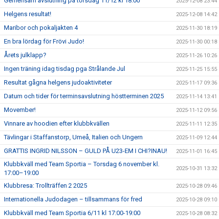
Gemensam avslutning på torsdag 11/12 kl 18:00
2025-12-08 23:44
Helgens resultat!
2025-12-08 14:42
Maribor och pokaljakten 4
2025-11-30 18:19
En bra lördag för Frövi Judo!
2025-11-30 00:18
Årets julklapp?
2025-11-26 10:26
Ingen träning idag tisdag pga Strålande Jul
2025-11-25 15:55
Resultat gågna helgens judoaktiviteter
2025-11-17 09:36
Datum och tider för terminsavslutning höstterminen 2025
2025-11-14 13:41
Movember!
2025-11-12 09:56
Vinnare av hoodien efter klubbkvällen
2025-11-11 12:35
Tävlingar i Staffanstorp, Umeå, Italien och Ungern
2025-11-09 12:44
GRATTIS INGRID NILSSON – GULD PÅ U23-EM I CHI?INAU!
2025-11-01 16:45
Klubbkväll med Team Sportia – Torsdag 6 november kl.
2025-10-31 13:32
17:00–19:00
Klubbresa: Trollträffen 2 2025
2025-10-28 09:46
Internationella Judodagen – tillsammans för fred
2025-10-28 09:10
Klubbkväll med Team Sportia 6/11 kl 17:00-19:00
2025-10-28 08:32