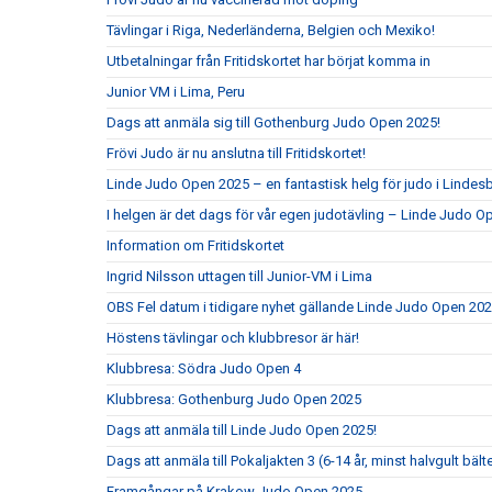
Tävlingar i Riga, Nederländerna, Belgien och Mexiko!
Utbetalningar från Fritidskortet har börjat komma in
Junior VM i Lima, Peru
Dags att anmäla sig till Gothenburg Judo Open 2025!
Frövi Judo är nu anslutna till Fritidskortet!
Linde Judo Open 2025 – en fantastisk helg för judo i Lindes
I helgen är det dags för vår egen judotävling – Linde Judo 
Information om Fritidskortet
Ingrid Nilsson uttagen till Junior-VM i Lima
OBS Fel datum i tidigare nyhet gällande Linde Judo Open 20
Höstens tävlingar och klubbresor är här!
Klubbresa: Södra Judo Open 4
Klubbresa: Gothenburg Judo Open 2025
Dags att anmäla till Linde Judo Open 2025!
Dags att anmäla till Pokaljakten 3 (6-14 år, minst halvgult bält
Framgångar på Krakow Judo Open 2025