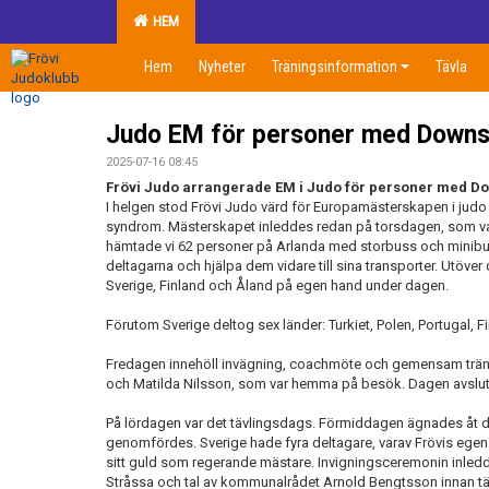
HEM
Hem
Nyheter
Träningsinformation
Tävla
Judo EM för personer med Down
2025-07-16 08:45
Frövi Judo arrangerade EM i Judo för personer med 
I helgen stod Frövi Judo värd för Europamästerskapen i ju
syndrom. Mästerskapet inleddes redan på torsdagen, som 
hämtade vi 62 personer på Arlanda med storbuss och minibussa
deltagarna och hjälpa dem vidare till sina transporter. Utöver
Sverige, Finland och Åland på egen hand under dagen.
Förutom Sverige deltog sex länder: Turkiet, Polen, Portugal, F
Fredagen innehöll invägning, coachmöte och gemensam träni
och Matilda Nilsson, som var hemma på besök. Dagen avsl
På lördagen var det tävlingsdags. Förmiddagen ägnades åt de
genomfördes. Sverige hade fyra deltagare, varav Frövis egen
sitt guld som regerande mästare. Invigningsceremonin inl
Stråssa och tal av kommunalrådet Arnold Bengtsson innan tä