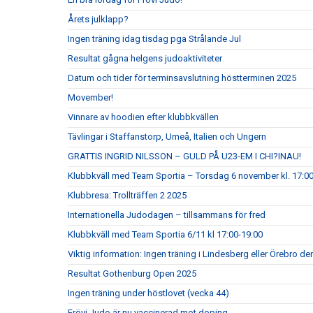
Årets julklapp?
Ingen träning idag tisdag pga Strålande Jul
Resultat gågna helgens judoaktiviteter
Datum och tider för terminsavslutning höstterminen 2025
Movember!
Vinnare av hoodien efter klubbkvällen
Tävlingar i Staffanstorp, Umeå, Italien och Ungern
GRATTIS INGRID NILSSON – GULD PÅ U23-EM I CHI?INAU!
Klubbkväll med Team Sportia – Torsdag 6 november kl. 17:0
Klubbresa: Trollträffen 2 2025
Internationella Judodagen – tillsammans för fred
Klubbkväll med Team Sportia 6/11 kl 17:00-19:00
Viktig information: Ingen träning i Lindesberg eller Örebro d
Resultat Gothenburg Open 2025
Ingen träning under höstlovet (vecka 44)
Frövi Judo är nu vaccinerad mot doping