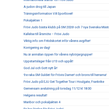
A-judon drog till Japan
Träningsinformation V.8 Sportlovet!
Pokaljakten 1
Frövi Judo bästa klubb på SM 2026! och 7 nya Svenska Mäst
Kallelse till årsmöte – Frövi Judo
Viktig info om Fritidskortet inför vårens avgifter!
Korrigering av dag!
Nu är anmälan öppen för vårens nybörjargrupper!
Uppstartsläger från U13 och uppåt!
God Jul och Gott nytt år!
9:e raka SM Guldet för Frövis Damer! och brons till herrarna!
Frövi Judo på EJU Get Together Tour i Houlgate, Frankrike
Gemensam avslutning på torsdag 11/12 kl 18:00
Helgens resultat!
Maribor och pokaljakten 4
En bra lördag för Frövi Judo!