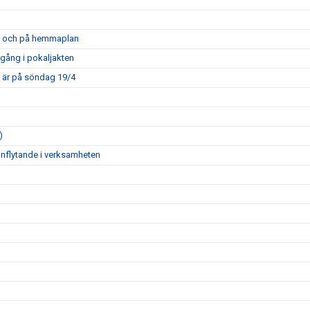
opa och på hemmaplan
mgång i pokaljakten
m är på söndag 19/4
)
inflytande i verksamheten