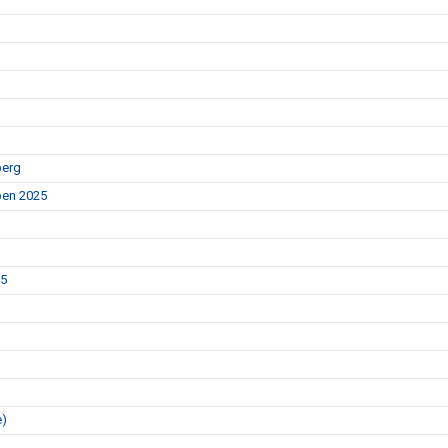
berg
Open 2025
25
e)