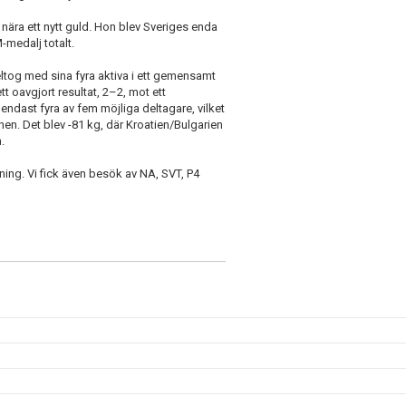
nära ett nytt guld. Hon blev Sveriges enda
medalj totalt.
eltog med sina fyra aktiva i ett gemensamt
t oavgjort resultat, 2–2, mot ett
endast fyra av fem möjliga deltagare, vilket
hen. Det blev -81 kg, där Kroatien/Bulgarien
.
ning. Vi fick även besök av NA, SVT, P4