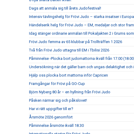
Dags att anmäla sig till årets Judofestival!
Intensiv tävlingshelg för Frövi Judo – starka insatser i Eur
Händelserik helg för Frövi Judo – EM, medaljer och stor fra
Idag stänger ordinarie anmälan till Pokaljakten 2 i Grums so
Frövi Judo femma av 65 klubbar på Trollträffen 1 2026
Två från Frövi Judo uttagna till EM i Tbilisi 2026
Påminnelse -Plocka bort judomattorna ikväll från 17.00 (18.00
Undersökning när det gäller barn och ungas delaktighet och 
Hjälp oss plocka bort mattorna inför Capricen
Framgångar för Frövi på GO-Cup
Björn Nyberg 80 år – en hyllning från Frövi Judo
Påsken närmar sig och påkslovet!
Har vi rätt uppgifter till er?
Årsmöte 2026 genomfört
Påminnelse årsmöte ikväll 18.30
Internationella starter för Frövi Judo