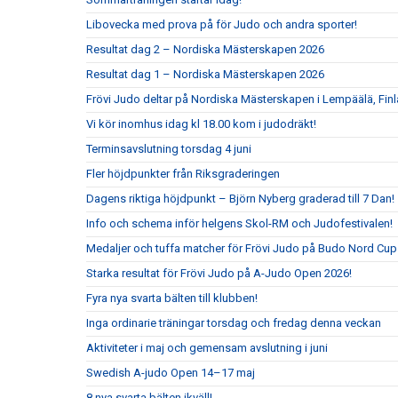
Libovecka med prova på för Judo och andra sporter!
Resultat dag 2 – Nordiska Mästerskapen 2026
Resultat dag 1 – Nordiska Mästerskapen 2026
Frövi Judo deltar på Nordiska Mästerskapen i Lempäälä, Fin
Vi kör inomhus idag kl 18.00 kom i judodräkt!
Terminsavslutning torsdag 4 juni
Fler höjdpunkter från Riksgraderingen
Dagens riktiga höjdpunkt – Björn Nyberg graderad till 7 Dan!
Info och schema inför helgens Skol-RM och Judofestivalen!
Medaljer och tuffa matcher för Frövi Judo på Budo Nord Cu
Starka resultat för Frövi Judo på A-Judo Open 2026!
Fyra nya svarta bälten till klubben!
Inga ordinarie träningar torsdag och fredag denna veckan
Aktiviteter i maj och gemensam avslutning i juni
Swedish A-judo Open 14–17 maj
8 nya svarta bälten ikväll!