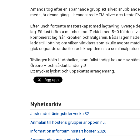
Amanda tog efter en spännande grupp ett silver, snubblande 
medaljör denna gång – hennes tredje EM-silver och femte EM-
Efter lunch fortsatte mästerskapet med lagtävling. Sverige d
lag. Förlust i första matchen mot Turkiet med 5–0 följdes av et
kombinerat lag från Kroatien och Bulgarien. Båda lagen hade 
ledde till lottning om vilken viktklass som skulle avgöra matc
gick segrande ur duellen och knep den sista semifinalplatsen
Tävlingen hölls i judohallen, som fullständigt kokade av stäm
Örebro – och såklart Lindenytt!
Ett mycket lyckat och uppskattat arrangemang.
Nyhetsarkiv
Justerade träningstider vecka 32
Anmälan till höstens grupper är öppen nu!
Information inför terminsstart hösten 2026
Sommarträningen startar idag!