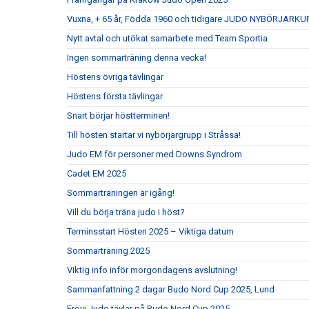
Vuxna, + 65 år, Födda 1960 och tidigare JUDO NYBÖRJARKU
Nytt avtal och utökat samarbete med Team Sportia
Ingen sommarträning denna vecka!
Höstens övriga tävlingar
Höstens första tävlingar
Snart börjar höstterminen!
Till hösten startar vi nybörjargrupp i Stråssa!
Judo EM för personer med Downs Syndrom
Cadet EM 2025
Sommarträningen är igång!
Vill du börja träna judo i höst?
Terminsstart Hösten 2025 – Viktiga datum
Sommarträning 2025
Viktig info inför morgondagens avslutning!
Sammanfattning 2 dagar Budo Nord Cup 2025, Lund
Frövi Judo tävlar på Budo Nord Cup 2025