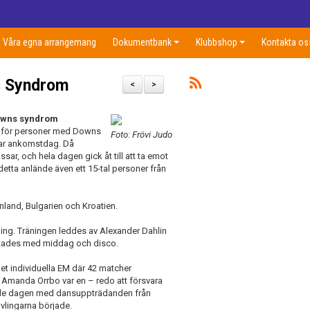
Våra egna arrangemang
Dokumentbank
Klubbshop
Kontakta os
s Syndrom
<
>
Downs syndrom
do för personer med Downs
Foto: Frövi Judo
var ankomstdag. Då
r, och hela dagen gick åt till att ta emot
 detta anlände även ett 15-tal personer från
inland, Bulgarien och Kroatien.
ng. Träningen leddes av Alexander Dahlin
utades med middag och disco.
t individuella EM där 42 matcher
 Amanda Orrbo var en – redo att försvara
edde dagen med dansuppträdanden från
vlingarna började.