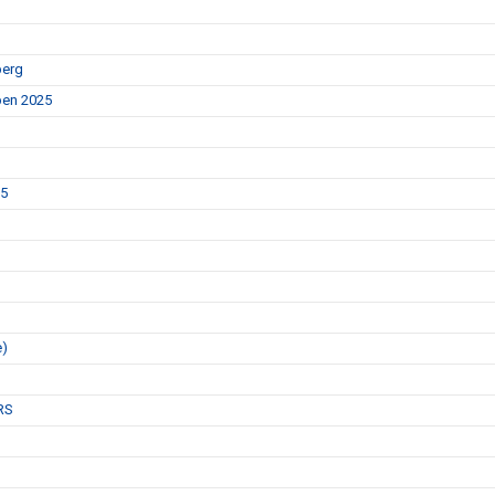
berg
Open 2025
25
e)
RS