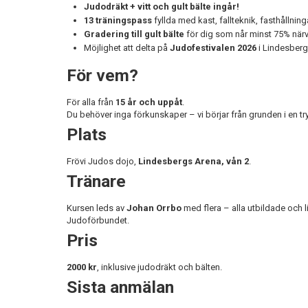
Judodräkt + vitt och gult bälte ingår!
13 träningspass
fyllda med kast, fallteknik, fasthåll
Gradering till gult bälte
för dig som når minst 75% närv
Möjlighet att delta på
Judofestivalen 2026
i Lindesberg
För vem?
För alla från
15 år och uppåt
.
Du behöver inga förkunskaper – vi börjar från grunden i en tr
Plats
Frövi Judos dojo,
Lindesbergs Arena, vån 2
.
Tränare
Kursen leds av
Johan Orrbo
med flera – alla utbildade och 
Judoförbundet.
Pris
2000 kr
, inklusive judodräkt och bälten.
Sista anmälan