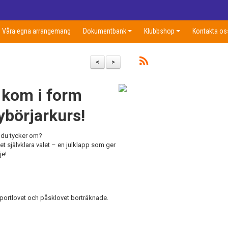
Våra egna arrangemang
Dokumentbank
Klubbshop
Kontakta os
<
>
– kom i form
börjarkurs!
n du tycker om?
t självklara valet – en julklapp som ger
je!
portlovet och påsklovet borträknade.