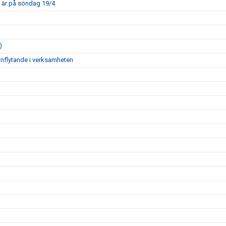
m är på söndag 19/4
)
inflytande i verksamheten