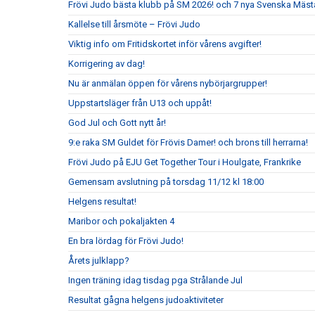
Frövi Judo bästa klubb på SM 2026! och 7 nya Svenska Mäst
Kallelse till årsmöte – Frövi Judo
Viktig info om Fritidskortet inför vårens avgifter!
Korrigering av dag!
Nu är anmälan öppen för vårens nybörjargrupper!
Uppstartsläger från U13 och uppåt!
God Jul och Gott nytt år!
9:e raka SM Guldet för Frövis Damer! och brons till herrarna!
Frövi Judo på EJU Get Together Tour i Houlgate, Frankrike
Gemensam avslutning på torsdag 11/12 kl 18:00
Helgens resultat!
Maribor och pokaljakten 4
En bra lördag för Frövi Judo!
Årets julklapp?
Ingen träning idag tisdag pga Strålande Jul
Resultat gågna helgens judoaktiviteter