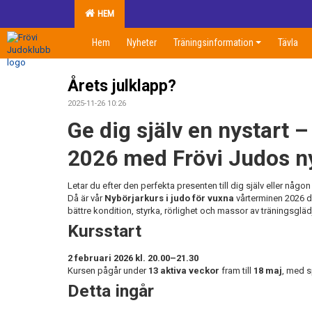
HEM
Hem
Nyheter
Träningsinformation
Tävla
Årets julklapp?
2025-11-26 10:26
Ge dig själv en nystart 
2026 med Frövi Judos ny
Letar du efter den perfekta presenten till dig själv eller någo
Då är vår
Nybörjarkurs i judo för vuxna
vårterminen 2026 de
bättre kondition, styrka, rörlighet och massor av träningsgläd
Kursstart
2 februari 2026 kl. 20.00–21.30
Kursen pågår under
13 aktiva veckor
fram till
18 maj
, med s
Detta ingår