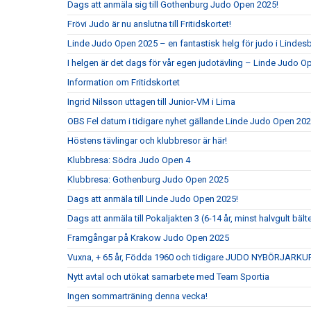
Dags att anmäla sig till Gothenburg Judo Open 2025!
Frövi Judo är nu anslutna till Fritidskortet!
Linde Judo Open 2025 – en fantastisk helg för judo i Lindes
I helgen är det dags för vår egen judotävling – Linde Judo 
Information om Fritidskortet
Ingrid Nilsson uttagen till Junior-VM i Lima
OBS Fel datum i tidigare nyhet gällande Linde Judo Open 20
Höstens tävlingar och klubbresor är här!
Klubbresa: Södra Judo Open 4
Klubbresa: Gothenburg Judo Open 2025
Dags att anmäla till Linde Judo Open 2025!
Dags att anmäla till Pokaljakten 3 (6-14 år, minst halvgult bält
Framgångar på Krakow Judo Open 2025
Vuxna, + 65 år, Födda 1960 och tidigare JUDO NYBÖRJARKU
Nytt avtal och utökat samarbete med Team Sportia
Ingen sommarträning denna vecka!