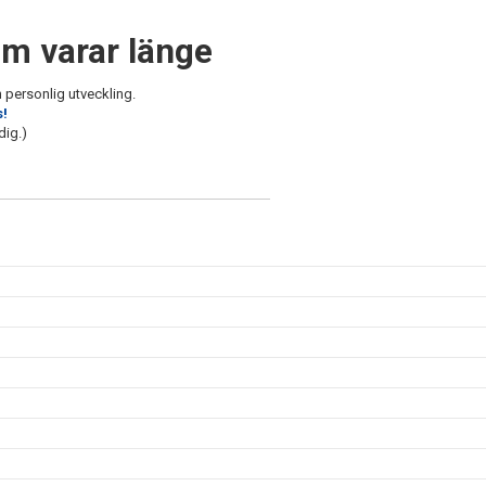
om varar länge
 personlig utveckling.
s!
dig.)