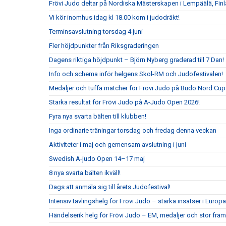
Frövi Judo deltar på Nordiska Mästerskapen i Lempäälä, Fin
Vi kör inomhus idag kl 18.00 kom i judodräkt!
Terminsavslutning torsdag 4 juni
Fler höjdpunkter från Riksgraderingen
Dagens riktiga höjdpunkt – Björn Nyberg graderad till 7 Dan!
Info och schema inför helgens Skol-RM och Judofestivalen!
Medaljer och tuffa matcher för Frövi Judo på Budo Nord Cu
Starka resultat för Frövi Judo på A-Judo Open 2026!
Fyra nya svarta bälten till klubben!
Inga ordinarie träningar torsdag och fredag denna veckan
Aktiviteter i maj och gemensam avslutning i juni
Swedish A-judo Open 14–17 maj
8 nya svarta bälten ikväll!
Dags att anmäla sig till årets Judofestival!
Intensiv tävlingshelg för Frövi Judo – starka insatser i Eur
Händelserik helg för Frövi Judo – EM, medaljer och stor fra