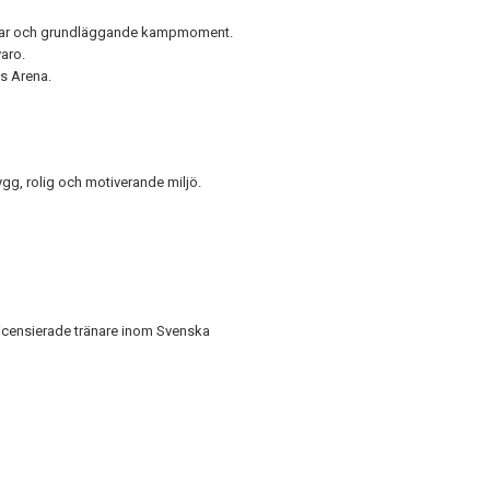
ningar och grundläggande kampmoment.
aro.
s Arena.
ygg, rolig och motiverande miljö.
licensierade tränare inom Svenska