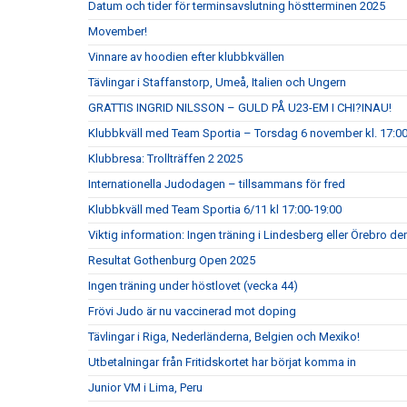
Datum och tider för terminsavslutning höstterminen 2025
Movember!
Vinnare av hoodien efter klubbkvällen
Tävlingar i Staffanstorp, Umeå, Italien och Ungern
GRATTIS INGRID NILSSON – GULD PÅ U23-EM I CHI?INAU!
Klubbkväll med Team Sportia – Torsdag 6 november kl. 17:0
Klubbresa: Trollträffen 2 2025
Internationella Judodagen – tillsammans för fred
Klubbkväll med Team Sportia 6/11 kl 17:00-19:00
Viktig information: Ingen träning i Lindesberg eller Örebro d
Resultat Gothenburg Open 2025
Ingen träning under höstlovet (vecka 44)
Frövi Judo är nu vaccinerad mot doping
Tävlingar i Riga, Nederländerna, Belgien och Mexiko!
Utbetalningar från Fritidskortet har börjat komma in
Junior VM i Lima, Peru