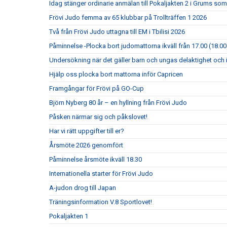
Idag stänger ordinarie anmälan till Pokaljakten 2 i Grums so
Frövi Judo femma av 65 klubbar på Trollträffen 1 2026
Två från Frövi Judo uttagna till EM i Tbilisi 2026
Påminnelse -Plocka bort judomattorna ikväll från 17.00 (18.00
Undersökning när det gäller barn och ungas delaktighet och 
Hjälp oss plocka bort mattorna inför Capricen
Framgångar för Frövi på GO-Cup
Björn Nyberg 80 år – en hyllning från Frövi Judo
Påsken närmar sig och påkslovet!
Har vi rätt uppgifter till er?
Årsmöte 2026 genomfört
Påminnelse årsmöte ikväll 18.30
Internationella starter för Frövi Judo
A-judon drog till Japan
Träningsinformation V.8 Sportlovet!
Pokaljakten 1