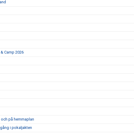
land
p & Camp 2026
opa och på hemmaplan
mgång i pokaljakten