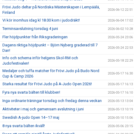
Frövi Judo deltar på Nordiska Mästerskapen i Lempäälä,
2026-06-12 22:51
Finland
Vi kör inomhus idag kl 18.00 kom i judodräkt!
2026-06-04 17:02
Terminsavslutning torsdag 4 juni
2026-06-02 10:28
Fler höjdpunkter från Riksgraderingen
2026-05-24 23:06
Dagens riktiga höjdpunkt – Björn Nyberg graderad till 7
2026-05-24 22:53
Dan!
Info och schema inför helgens Skol-RM och
2026-05-18 22:29
Judofestivalen!
Medaljer och tuffa matcher för Frövi Judo på Budo Nord
2026-05-17 16:30
Cup & Camp 2026
Starka resultat för Frövi Judo på A-Judo Open 2026!
2026-05-17 16:13
Fyra nya svarta bälten till klubben!
2026-05-17 16:10
Inga ordinarie träningar torsdag och fredag denna veckan
2026-05-13 13:04
Aktiviteter i maj och gemensam avslutning i juni
2026-05-13 10:19
Swedish A-judo Open 14–17 maj
2026-05-10 15:06
8 nya svarta bälten ikväll!
2026-05-06 23:15