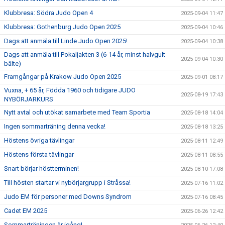
Klubbresa: Södra Judo Open 4
2025-09-04 11:47
Klubbresa: Gothenburg Judo Open 2025
2025-09-04 10:46
Dags att anmäla till Linde Judo Open 2025!
2025-09-04 10:38
Dags att anmäla till Pokaljakten 3 (6-14 år, minst halvgult
2025-09-04 10:30
bälte)
Framgångar på Krakow Judo Open 2025
2025-09-01 08:17
Vuxna, + 65 år, Födda 1960 och tidigare JUDO
2025-08-19 17:43
NYBÖRJARKURS
Nytt avtal och utökat samarbete med Team Sportia
2025-08-18 14:04
Ingen sommarträning denna vecka!
2025-08-18 13:25
Höstens övriga tävlingar
2025-08-11 12:49
Höstens första tävlingar
2025-08-11 08:55
Snart börjar höstterminen!
2025-08-10 17:08
Till hösten startar vi nybörjargrupp i Stråssa!
2025-07-16 11:02
Judo EM för personer med Downs Syndrom
2025-07-16 08:45
Cadet EM 2025
2025-06-26 12:42
Sommarträningen är igång!