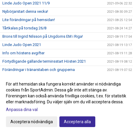
Linde Judo Open 2021 11/9
2021-09-06 22:32
Nybörjarstart denna vecka!
2021-08-30 09:27
Lite förändringar på hemsidan!
2021-08-25 12:54
Tårtkalas på torsdag 26/8
2021-08-24 14:27
Brons till Ingrid Nilsson på Ungdoms EM i Riga!
2021-08-19 17:54
Linde Judo Open 2021
2021-08-19 13:17
Info om höstens avgifter
2021-08-19 11:28
Förtydligande gällande terminsstart Hösten 2021
2021-08-19 08:12
Förändringar i tränarstaben och grupperna
2021-08-19 07:52
Resultat Green Hill
2021-08-14 22:25
För att hemsidan ska fungera korrekt använder vi nödvändiga
Terminsstart Hösten 2021
2021-08-12 22:31
cookies från SportAdmin. Dessa går inte att stänga av.
Info inför Green Hill på lördag
2021-08-12 08:31
Föreningen kan också använda frivilliga cookies, t.ex. för statistik
eller marknadsföring. Du väljer själv om du vill acceptera dessa.
Green Hill Livestream
2021-08-11 11:39
Anpassa dina val
Linde Judo Open 2021 11/9
2021-08-09 09:57
Sista veckan med sommarträning!
2021-08-09 08:59
Acceptera nödvändiga
Acceptera alla
OS Judon är slut för denna gång.
2021-07-31 13:36