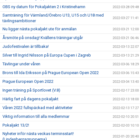
OBS ny datum för Pokaljakten 2 i Kristinehamn
2022-03-28 09:48
Samträning för Värmland/Örebro U13, U15 och U18 med
2022-03-27 11:41
tävlingsambitioner
Nu ligger nästa pokaljakt ute för anmälan
2022-03-21 12:00
Årsmöte på onsdag! Kvällens träningar utgår
2022-03-21 06:46
Judofestivalen är tillbaka!
2022-03-13 22:07
Silver till Ingrid Nilsson på Europa Cupen i Zagreb
2022-03-13 21:29
Tävlingar under våren
2022-03-06 18:29
Brons till Ida Eriksson på Prague European Open 2022
2022-03-06 15:43
Prague European Open 2022
2022-03-04 13:40
Ingen träning på Sportlovet (V.8)
2022-02-17 23:00
Härlig fart på dagens pokaljakt
2022-02-13 18:00
Våren 2022 fullspäckad med aktiviteter
2022-02-13 17:27
Viktig information till alla medlemmar
2022-02-10 20:51
Pokaljakt 13/2!
2022-02-03 10:10
Nyheter inför nästa veckas terminsstart!
2022-01-20 20:40
(Lindesbergsgrupperna)