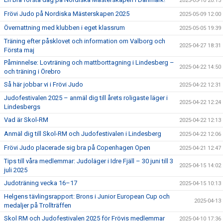
2025-05-10 20:15
Frövi Judo på Nordiska Mästerskapen 2025
2025-05-09 12:00
Övernattning med klubben i eget klassrum
2025-05-05 19:39
Träning efter påsklovet och information om Valborg och
2025-04-27 18:31
Första maj
Påminnelse: Lovträning och mattborttagning i Lindesberg –
2025-04-22 14:50
och träning i Örebro
Så här jobbar vi i Frövi Judo
2025-04-22 12:31
Judofestivalen 2025 – anmäl dig till årets roligaste läger i
2025-04-22 12:24
Lindesbergs
Vad är Skol-RM
2025-04-22 12:13
Anmäl dig till Skol-RM och Judofestivalen i Lindesberg
2025-04-22 12:06
Frövi Judo placerade sig bra på Copenhagen Open
2025-04-21 12:47
Tips till våra medlemmar: Judoläger i Idre Fjäll – 30 juni till 3
2025-04-15 14:02
juli 2025
Judoträning vecka 16–17
2025-04-15 10:13
Helgens tävlingsrapport: Brons i Junior European Cup och
2025-04-13
medaljer på Trollträffen
Skol RM och Judofestivalen 2025 för Frövis medlemmar
2025-04-10 17:36