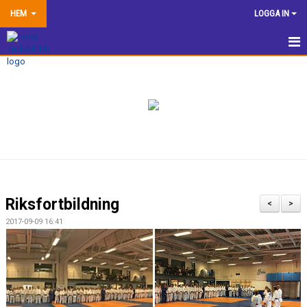
HEM
LOGGA IN
HEM
NYHETER
TRÄNINGSINFORMATION
TÄVLA
VÅRA EGNA ARRANGEMANG
Riksfortbildning
<
>
DOKUMENTBANK
2017-09-09 16:41
KLUBBSHOP
KONTAKTA OSS