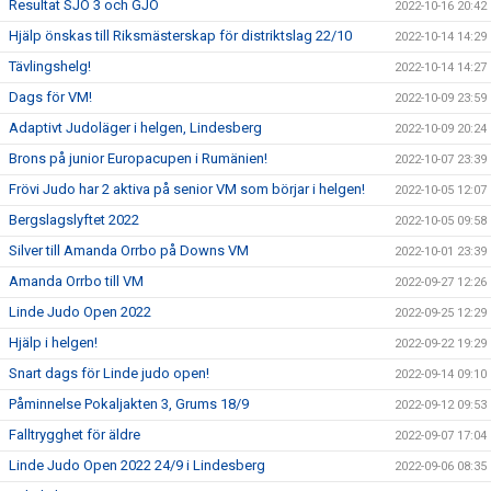
Resultat SJO 3 och GJO
2022-10-16 20:42
Hjälp önskas till Riksmästerskap för distriktslag 22/10
2022-10-14 14:29
Tävlingshelg!
2022-10-14 14:27
Dags för VM!
2022-10-09 23:59
Adaptivt Judoläger i helgen, Lindesberg
2022-10-09 20:24
Brons på junior Europacupen i Rumänien!
2022-10-07 23:39
Frövi Judo har 2 aktiva på senior VM som börjar i helgen!
2022-10-05 12:07
Bergslagslyftet 2022
2022-10-05 09:58
Silver till Amanda Orrbo på Downs VM
2022-10-01 23:39
Amanda Orrbo till VM
2022-09-27 12:26
Linde Judo Open 2022
2022-09-25 12:29
Hjälp i helgen!
2022-09-22 19:29
Snart dags för Linde judo open!
2022-09-14 09:10
Påminnelse Pokaljakten 3, Grums 18/9
2022-09-12 09:53
Falltrygghet för äldre
2022-09-07 17:04
Linde Judo Open 2022 24/9 i Lindesberg
2022-09-06 08:35