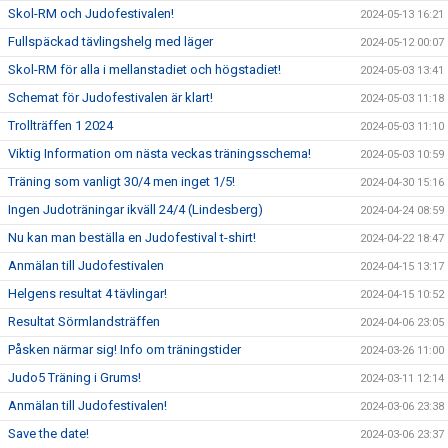
Skol-RM och Judofestivalen!
2024-05-13 16:21
Fullspäckad tävlingshelg med läger
2024-05-12 00:07
Skol-RM för alla i mellanstadiet och högstadiet!
2024-05-03 13:41
Schemat för Judofestivalen är klart!
2024-05-03 11:18
Trollträffen 1 2024
2024-05-03 11:10
Viktig Information om nästa veckas träningsschema!
2024-05-03 10:59
Träning som vanligt 30/4 men inget 1/5!
2024-04-30 15:16
Ingen Judoträningar ikväll 24/4 (Lindesberg)
2024-04-24 08:59
Nu kan man beställa en Judofestival t-shirt!
2024-04-22 18:47
Anmälan till Judofestivalen
2024-04-15 13:17
Helgens resultat 4 tävlingar!
2024-04-15 10:52
Resultat Sörmlandsträffen
2024-04-06 23:05
Påsken närmar sig! Info om träningstider
2024-03-26 11:00
Judo5 Träning i Grums!
2024-03-11 12:14
Anmälan till Judofestivalen!
2024-03-06 23:38
Save the date!
2024-03-06 23:37