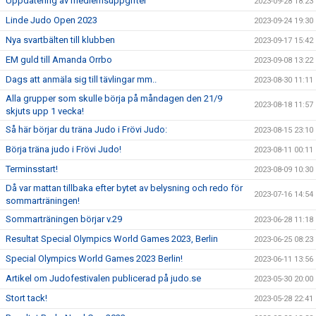
Uppdatering av medlemsuppgifter
2023-09-28 18:23
Linde Judo Open 2023
2023-09-24 19:30
Nya svartbälten till klubben
2023-09-17 15:42
EM guld till Amanda Orrbo
2023-09-08 13:22
Dags att anmäla sig till tävlingar mm..
2023-08-30 11:11
Alla grupper som skulle börja på måndagen den 21/9
2023-08-18 11:57
skjuts upp 1 vecka!
Så här börjar du träna Judo i Frövi Judo:
2023-08-15 23:10
Börja träna judo i Frövi Judo!
2023-08-11 00:11
Terminsstart!
2023-08-09 10:30
Då var mattan tillbaka efter bytet av belysning och redo för
2023-07-16 14:54
sommarträningen!
Sommarträningen börjar v.29
2023-06-28 11:18
Resultat Special Olympics World Games 2023, Berlin
2023-06-25 08:23
Special Olympics World Games 2023 Berlin!
2023-06-11 13:56
Artikel om Judofestivalen publicerad på judo.se
2023-05-30 20:00
Stort tack!
2023-05-28 22:41