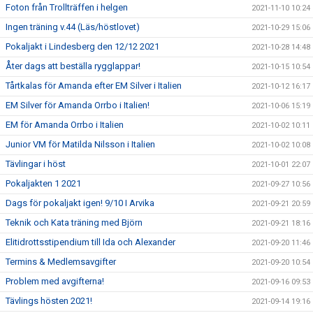
Foton från Trollträffen i helgen
2021-11-10 10:24
Ingen träning v.44 (Läs/höstlovet)
2021-10-29 15:06
Pokaljakt i Lindesberg den 12/12 2021
2021-10-28 14:48
Åter dags att beställa rygglappar!
2021-10-15 10:54
Tårtkalas för Amanda efter EM Silver i Italien
2021-10-12 16:17
EM Silver för Amanda Orrbo i Italien!
2021-10-06 15:19
EM för Amanda Orrbo i Italien
2021-10-02 10:11
Junior VM för Matilda Nilsson i Italien
2021-10-02 10:08
Tävlingar i höst
2021-10-01 22:07
Pokaljakten 1 2021
2021-09-27 10:56
Dags för pokaljakt igen! 9/10 I Arvika
2021-09-21 20:59
Teknik och Kata träning med Björn
2021-09-21 18:16
Elitidrottsstipendium till Ida och Alexander
2021-09-20 11:46
Termins & Medlemsavgifter
2021-09-20 10:54
Problem med avgifterna!
2021-09-16 09:53
Tävlings hösten 2021!
2021-09-14 19:16