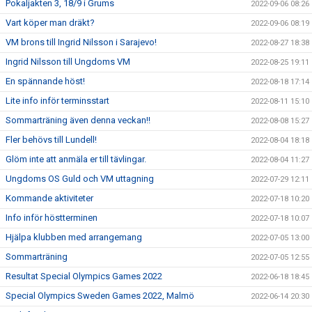
Pokaljakten 3, 18/9 i Grums
2022-09-06 08:26
Vart köper man dräkt?
2022-09-06 08:19
VM brons till Ingrid Nilsson i Sarajevo!
2022-08-27 18:38
Ingrid Nilsson till Ungdoms VM
2022-08-25 19:11
En spännande höst!
2022-08-18 17:14
Lite info inför terminsstart
2022-08-11 15:10
Sommarträning även denna veckan!!
2022-08-08 15:27
Fler behövs till Lundell!
2022-08-04 18:18
Glöm inte att anmäla er till tävlingar.
2022-08-04 11:27
Ungdoms OS Guld och VM uttagning
2022-07-29 12:11
Kommande aktiviteter
2022-07-18 10:20
Info inför höstterminen
2022-07-18 10:07
Hjälpa klubben med arrangemang
2022-07-05 13:00
Sommarträning
2022-07-05 12:55
Resultat Special Olympics Games 2022
2022-06-18 18:45
Special Olympics Sweden Games 2022, Malmö
2022-06-14 20:30