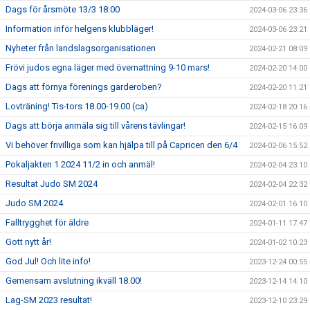
Dags för årsmöte 13/3 18:00
2024-03-06 23:36
Information inför helgens klubbläger!
2024-03-06 23:21
Nyheter från landslagsorganisationen
2024-02-21 08:09
Frövi judos egna läger med övernattning 9-10 mars!
2024-02-20 14:00
Dags att förnya förenings garderoben?
2024-02-20 11:21
Lovträning! Tis-tors 18.00-19.00 (ca)
2024-02-18 20:16
Dags att börja anmäla sig till vårens tävlingar!
2024-02-15 16:09
Vi behöver frivilliga som kan hjälpa till på Capricen den 6/4
2024-02-06 15:52
Pokaljakten 1 2024 11/2 in och anmäl!
2024-02-04 23:10
Resultat Judo SM 2024
2024-02-04 22:32
Judo SM 2024
2024-02-01 16:10
Falltrygghet för äldre
2024-01-11 17:47
Gott nytt år!
2024-01-02 10:23
God Jul! Och lite info!
2023-12-24 00:55
Gemensam avslutning ikväll 18.00!
2023-12-14 14:10
Lag-SM 2023 resultat!
2023-12-10 23:29