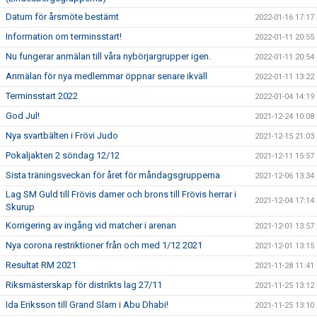
Datum för årsmöte bestämt
2022-01-16 17:17
Information om terminsstart!
2022-01-11 20:55
Nu fungerar anmälan till våra nybörjargrupper igen.
2022-01-11 20:54
Anmälan för nya medlemmar öppnar senare ikväll
2022-01-11 13:22
Terminsstart 2022
2022-01-04 14:19
God Jul!
2021-12-24 10:08
Nya svartbälten i Frövi Judo
2021-12-15 21:03
Pokaljakten 2 söndag 12/12
2021-12-11 15:57
Sista träningsveckan för året för måndagsgrupperna
2021-12-06 13:34
Lag SM Guld till Frövis damer och brons till Frövis herrar i
2021-12-04 17:14
Skurup
Korrigering av ingång vid matcher i arenan
2021-12-01 13:57
Nya corona restriktioner från och med 1/12 2021
2021-12-01 13:15
Resultat RM 2021
2021-11-28 11:41
Riksmästerskap för distrikts lag 27/11
2021-11-25 13:12
Ida Eriksson till Grand Slam i Abu Dhabi!
2021-11-25 13:10