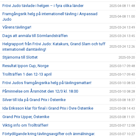
Frövi Judo tävlade i helgen – i fyra olika länder
2025-04-08 11:48
Framgångsrik helg på internationell tävling i Anpassad
2025-04-08 11:00
Judo
Vårens tävlingar!
2025-03-24 13:49
Dags att anmäla till Sörmlandsträffen
2025-03-24 13:45
Helgrapport från Frövi Judo: Katakurs, Grand Slam och tuff
2025-03-24 12:26
internationell damtävling!
Stjärnorna till Slottet
2025-03-20
Resultat Ippon Cup, Norge
2025-03-17 09:48
Trollträffen 1 den 12-13 april
2025-03-17 09:40
Frövi Judos framgångsrika helg på tävlingsmattan!
2025-03-10 08:53
Påminnelse om Årsmötet den 12/3 kl. 18.00
2025-03-10 08:28
Silver till Ida på Grand Prix i Österrike
2025-03-08 18:37
Ida Eriksson klar för final i Grand Prix i Övre Österrike
2025-03-08 14:43
Grand Prix Upper, Österrike
2025-03-08 11:01
Viktig info om Trollträffen!
2025-03-07 12:08
Förtydilgande kring tävlingsavgifter och änmälningar.
2025-03-07 10:27