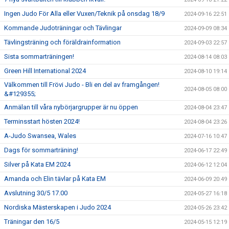
Ingen Judo För Alla eller Vuxen/Teknik på onsdag 18/9
2024-09-16 22:51
Kommande Judoträningar och Tävlingar
2024-09-09 08:34
Tävlingsträning och föräldrainformation
2024-09-03 22:57
Sista sommarträningen!
2024-08-14 08:03
Green Hill International 2024
2024-08-10 19:14
Välkommen till Frövi Judo - Bli en del av framgången!
2024-08-05 08:00
&#129355;
Anmälan till våra nybörjargrupper är nu öppen
2024-08-04 23:47
Terminsstart hösten 2024!
2024-08-04 23:26
A-Judo Swansea, Wales
2024-07-16 10:47
Dags för sommarträning!
2024-06-17 22:49
Silver på Kata EM 2024
2024-06-12 12:04
Amanda och Elin tävlar på Kata EM
2024-06-09 20:49
Avslutning 30/5 17.00
2024-05-27 16:18
Nordiska Mästerskapen i Judo 2024
2024-05-26 23:42
Träningar den 16/5
2024-05-15 12:19