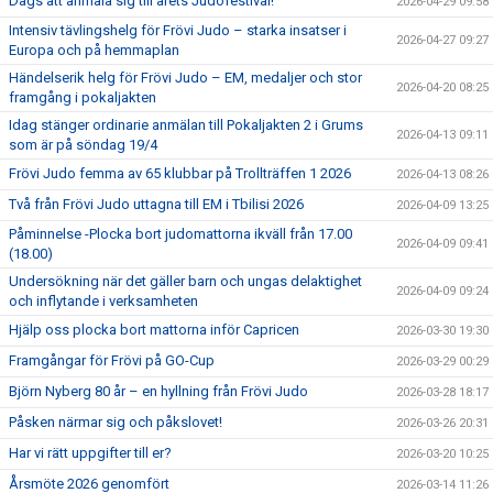
Dags att anmäla sig till årets Judofestival!
2026-04-29 09:58
Intensiv tävlingshelg för Frövi Judo – starka insatser i
2026-04-27 09:27
Europa och på hemmaplan
Händelserik helg för Frövi Judo – EM, medaljer och stor
2026-04-20 08:25
framgång i pokaljakten
Idag stänger ordinarie anmälan till Pokaljakten 2 i Grums
2026-04-13 09:11
som är på söndag 19/4
Frövi Judo femma av 65 klubbar på Trollträffen 1 2026
2026-04-13 08:26
Två från Frövi Judo uttagna till EM i Tbilisi 2026
2026-04-09 13:25
Påminnelse -Plocka bort judomattorna ikväll från 17.00
2026-04-09 09:41
(18.00)
Undersökning när det gäller barn och ungas delaktighet
2026-04-09 09:24
och inflytande i verksamheten
Hjälp oss plocka bort mattorna inför Capricen
2026-03-30 19:30
Framgångar för Frövi på GO-Cup
2026-03-29 00:29
Björn Nyberg 80 år – en hyllning från Frövi Judo
2026-03-28 18:17
Påsken närmar sig och påkslovet!
2026-03-26 20:31
Har vi rätt uppgifter till er?
2026-03-20 10:25
Årsmöte 2026 genomfört
2026-03-14 11:26