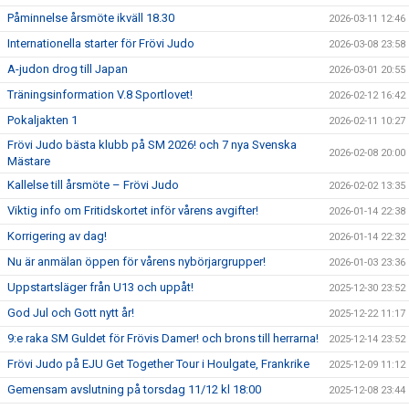
Påminnelse årsmöte ikväll 18.30
2026-03-11 12:46
Internationella starter för Frövi Judo
2026-03-08 23:58
A-judon drog till Japan
2026-03-01 20:55
Träningsinformation V.8 Sportlovet!
2026-02-12 16:42
Pokaljakten 1
2026-02-11 10:27
Frövi Judo bästa klubb på SM 2026! och 7 nya Svenska
2026-02-08 20:00
Mästare
Kallelse till årsmöte – Frövi Judo
2026-02-02 13:35
Viktig info om Fritidskortet inför vårens avgifter!
2026-01-14 22:38
Korrigering av dag!
2026-01-14 22:32
Nu är anmälan öppen för vårens nybörjargrupper!
2026-01-03 23:36
Uppstartsläger från U13 och uppåt!
2025-12-30 23:52
God Jul och Gott nytt år!
2025-12-22 11:17
9:e raka SM Guldet för Frövis Damer! och brons till herrarna!
2025-12-14 23:52
Frövi Judo på EJU Get Together Tour i Houlgate, Frankrike
2025-12-09 11:12
Gemensam avslutning på torsdag 11/12 kl 18:00
2025-12-08 23:44