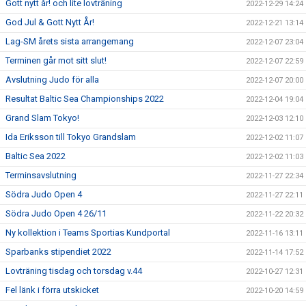
Gott nytt år! och lite lovträning
2022-12-29 14:24
God Jul & Gott Nytt År!
2022-12-21 13:14
Lag-SM årets sista arrangemang
2022-12-07 23:04
Terminen går mot sitt slut!
2022-12-07 22:59
Avslutning Judo för alla
2022-12-07 20:00
Resultat Baltic Sea Championships 2022
2022-12-04 19:04
Grand Slam Tokyo!
2022-12-03 12:10
Ida Eriksson till Tokyo Grandslam
2022-12-02 11:07
Baltic Sea 2022
2022-12-02 11:03
Terminsavslutning
2022-11-27 22:34
Södra Judo Open 4
2022-11-27 22:11
Södra Judo Open 4 26/11
2022-11-22 20:32
Ny kollektion i Teams Sportias Kundportal
2022-11-16 13:11
Sparbanks stipendiet 2022
2022-11-14 17:52
Lovträning tisdag och torsdag v.44
2022-10-27 12:31
Fel länk i förra utskicket
2022-10-20 14:59