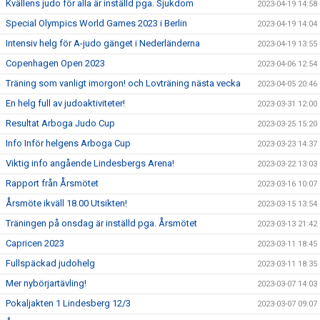
Kvällens judo för alla är inställd pga. Sjukdom
2023-04-19 14:58
Special Olympics World Games 2023 i Berlin
2023-04-19 14:04
Intensiv helg för A-judo gänget i Nederländerna
2023-04-19 13:55
Copenhagen Open 2023
2023-04-06 12:54
Träning som vanligt imorgon! och Lovträning nästa vecka
2023-04-05 20:46
En helg full av judoaktiviteter!
2023-03-31 12:00
Resultat Arboga Judo Cup
2023-03-25 15:20
Info Inför helgens Arboga Cup
2023-03-23 14:37
Viktig info angående Lindesbergs Arena!
2023-03-22 13:03
Rapport från Årsmötet
2023-03-16 10:07
Årsmöte ikväll 18.00 Utsikten!
2023-03-15 13:54
Träningen på onsdag är inställd pga. Årsmötet
2023-03-13 21:42
Capricen 2023
2023-03-11 18:45
Fullspäckad judohelg
2023-03-11 18:35
Mer nybörjartävling!
2023-03-07 14:03
Pokaljakten 1 Lindesberg 12/3
2023-03-07 09:07