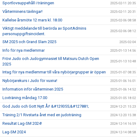
Sportlovsuppehåll i träningen
2025-02-11 20:35
Vårterminens tävlingar!
2025-02-11 20:31
Kallelse årsmöte 12 mars kl. 18.00
2025-02-06 08:58
Viktigt meddelande till berörda av SportAdmins
2025-02-06 08:12
personuppgiftsincident.
SM 2025 och Grand Slam 2025
2025-02-04
Info för nya medlemmar
2025-01-13 14:56
Frövi Judo och Judogymnasiet till Matsuru Dutch Open
2025-01-13 10:48
2025
Intag för nya medlemmar till våra nybörjargrupper är öppen
2025-01-07 08:35
Nybörjarekurs i Judo för vuxna!
2025-01-06 16:01
Information inför vårterminen 2025
2025-01-06 14:52
Lovträning måndag 17.00
2025-01-05 18:02
God Judo och Gott Nytt År! &#129355;&#127881;
2024-12-21 15:23
Träning 2/1 Rivstarta året med en judoträning
2024-12-20 15:38
Resultat Lag-SM 2024!
2024-12-14 16:59
Lag-SM 2024
2024-12-14 08:58