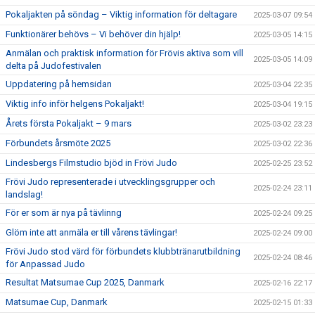
Pokaljakten på söndag – Viktig information för deltagare
2025-03-07 09:54
Funktionärer behövs – Vi behöver din hjälp!
2025-03-05 14:15
Anmälan och praktisk information för Frövis aktiva som vill
2025-03-05 14:09
delta på Judofestivalen
Uppdatering på hemsidan
2025-03-04 22:35
Viktig info inför helgens Pokaljakt!
2025-03-04 19:15
Årets första Pokaljakt – 9 mars
2025-03-02 23:23
Förbundets årsmöte 2025
2025-03-02 22:36
Lindesbergs Filmstudio bjöd in Frövi Judo
2025-02-25 23:52
Frövi Judo representerade i utvecklingsgrupper och
2025-02-24 23:11
landslag!
För er som är nya på tävlinng
2025-02-24 09:25
Glöm inte att anmäla er till vårens tävlingar!
2025-02-24 09:00
Frövi Judo stod värd för förbundets klubbtränarutbildning
2025-02-24 08:46
för Anpassad Judo
Resultat Matsumae Cup 2025, Danmark
2025-02-16 22:17
Matsumae Cup, Danmark
2025-02-15 01:33