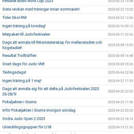
Resultat Budo Nord Cup 2023
2023-05-22 13:38
Sista veckan med träningar innan sommaren!
2023-05-22 13:02
Tider Skol-RM
2023-05-22 12:06
Ingen träning på torsdag!
2023-05-16 09:15
Matpaket till Judofestivalen
2023-05-11 22:55
Dags att anmäla till Riksmästerskap för mellanstadiet och
2023-05-08 15:05
högstadiet!
Resultat Trollträffen
2023-05-08 14:48
Snart dags för Judo VM!
2023-05-04 23:26
Tävlingsdags!
2023-05-04 22:56
Ingen träning på 1 maj!
2023-04-27 17:53
Dags att anmäla sig för att delta på Judofestivalen 2023
2023-04-26 22:53
26-28/5!
Pokaljakten i Grums
2023-04-23 17:30
Inför Pokaljakten i Grums imorgon söndag
2023-04-22 20:20
Södra Judo Open 2 2023
2023-04-22 18:14
Utvecklingsgruppen för U18
2023-04-19 21:55