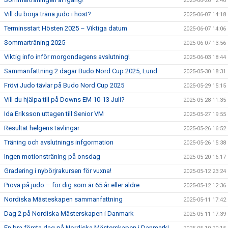
2025-06-26 12:40
Vill du börja träna judo i höst?
2025-06-07 14:18
Terminsstart Hösten 2025 – Viktiga datum
2025-06-07 14:06
Sommarträning 2025
2025-06-07 13:56
Viktig info inför morgondagens avslutning!
2025-06-03 18:44
Sammanfattning 2 dagar Budo Nord Cup 2025, Lund
2025-05-30 18:31
Frövi Judo tävlar på Budo Nord Cup 2025
2025-05-29 15:15
Vill du hjälpa till på Downs EM 10-13 Juli?
2025-05-28 11:35
Ida Eriksson uttagen till Senior VM
2025-05-27 19:55
Resultat helgens tävlingar
2025-05-26 16:52
Träning och avslutnings infgormation
2025-05-26 15:38
Ingen motionsträning på onsdag
2025-05-20 16:17
Gradering i nybörjrakursen för vuxna!
2025-05-12 23:24
Prova på judo – för dig som är 65 år eller äldre
2025-05-12 12:36
Nordiska Mästeskapen sammanfattning
2025-05-11 17:42
Dag 2 på Nordiska Mästerskapen i Danmark
2025-05-11 17:39
En bra första dag på Nordiska Mästerskapen i Danmark!