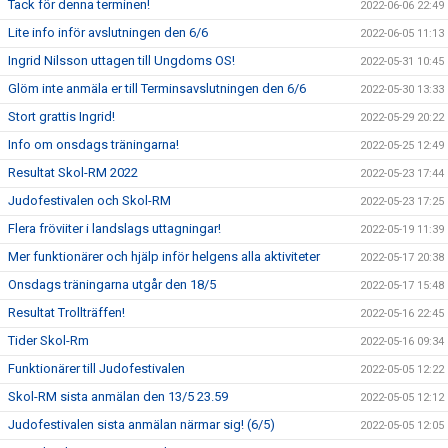
Tack för denna terminen!
2022-06-06 22:49
Lite info inför avslutningen den 6/6
2022-06-05 11:13
Ingrid Nilsson uttagen till Ungdoms OS!
2022-05-31 10:45
Glöm inte anmäla er till Terminsavslutningen den 6/6
2022-05-30 13:33
Stort grattis Ingrid!
2022-05-29 20:22
Info om onsdags träningarna!
2022-05-25 12:49
Resultat Skol-RM 2022
2022-05-23 17:44
Judofestivalen och Skol-RM
2022-05-23 17:25
Flera fröviiter i landslags uttagningar!
2022-05-19 11:39
Mer funktionärer och hjälp inför helgens alla aktiviteter
2022-05-17 20:38
Onsdags träningarna utgår den 18/5
2022-05-17 15:48
Resultat Trollträffen!
2022-05-16 22:45
Tider Skol-Rm
2022-05-16 09:34
Funktionärer till Judofestivalen
2022-05-05 12:22
Skol-RM sista anmälan den 13/5 23.59
2022-05-05 12:12
Judofestivalen sista anmälan närmar sig! (6/5)
2022-05-05 12:05