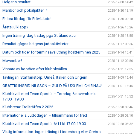
Helgens resultat!
2025-12-08 14:42
Maribor och pokaljakten 4
2025-11-30 18:19
En bra lördag för Frövi Judo!
2025-11-30 00:18
Årets julklapp?
2025-11-26 10:26
Ingen träning idag tisdag pga Strålande Jul
2025-11-25 15:55
Resultat gågna helgens judoaktiviteter
2025-11-17 09:36
Datum och tider för terminsavslutning höstterminen 2025
2025-11-14 13:41
Movember!
2025-11-12 09:56
Vinnare av hoodien efter klubbkvällen
2025-11-11 12:35
Tävlingar i Staffanstorp, Umeå, Italien och Ungern
2025-11-09 12:44
GRATTIS INGRID NILSSON – GULD PÅ U23-EM I CHI?INAU!
2025-11-01 16:45
Klubbkväll med Team Sportia – Torsdag 6 november kl.
2025-10-31 13:32
17:00–19:00
Klubbresa: Trollträffen 2 2025
2025-10-28 09:46
Internationella Judodagen – tillsammans för fred
2025-10-28 09:10
Klubbkväll med Team Sportia 6/11 kl 17:00-19:00
2025-10-28 08:32
Viktig information: Ingen träning i Lindesberg eller Örebro