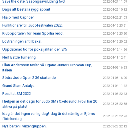
Save the date! Säsongsavslutning 6/6!
2022-04-27 11:09
Dags att beställa rygglappar!
2022-04-25 10:12
Hjälp med Capricen
2022-04-22 21:03
Funktionärer till Judofestivalen 2022!
2022-04-13 23:51
Klubbportalen för Team Sportia redo!
2022-04-13 23:20
Lovträningen är tillbaka!
2022-04-13 20:02
Uppdaterad tid för pokaljakten den 8/5
2022-04-12 14:36
Nerf Battle Turnering
2022-04-11 12:41
Ellan Andersson tävlar på Ligano Junior European Cup,
2022-04-08 16:23
Italien
Södra Judo Open 2 36 startande
2022-04-08 16:00
Grand Slam Antalya
2022-04-04 11:42
Resultat SM 2022
2022-04-03 22:43
I helgen är det dags för Judo SM i Oxelösund! Frövi har 20
2022-03-28 22:38
aktiva på plats!
Idag är det ingen vanlig dag! Idag är det nämligen Björns
2022-03-28 22:23
födelsedag!
Nya bälten i vuxengruppen!
2022-03-28 22:12