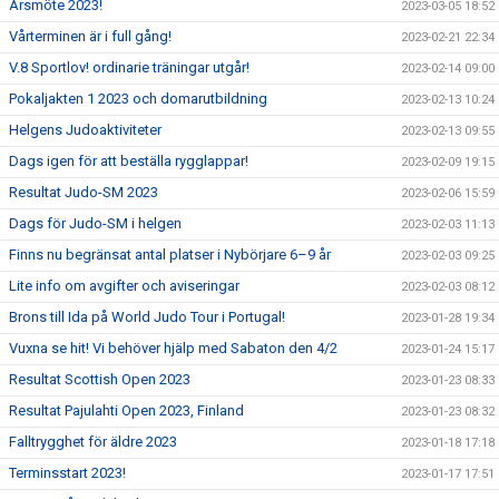
Årsmöte 2023!
2023-03-05 18:52
Vårterminen är i full gång!
2023-02-21 22:34
V.8 Sportlov! ordinarie träningar utgår!
2023-02-14 09:00
Pokaljakten 1 2023 och domarutbildning
2023-02-13 10:24
Helgens Judoaktiviteter
2023-02-13 09:55
Dags igen för att beställa rygglappar!
2023-02-09 19:15
Resultat Judo-SM 2023
2023-02-06 15:59
Dags för Judo-SM i helgen
2023-02-03 11:13
Finns nu begränsat antal platser i Nybörjare 6–9 år
2023-02-03 09:25
Lite info om avgifter och aviseringar
2023-02-03 08:12
Brons till Ida på World Judo Tour i Portugal!
2023-01-28 19:34
Vuxna se hit! Vi behöver hjälp med Sabaton den 4/2
2023-01-24 15:17
Resultat Scottish Open 2023
2023-01-23 08:33
Resultat Pajulahti Open 2023, Finland
2023-01-23 08:32
Falltrygghet för äldre 2023
2023-01-18 17:18
Terminsstart 2023!
2023-01-17 17:51