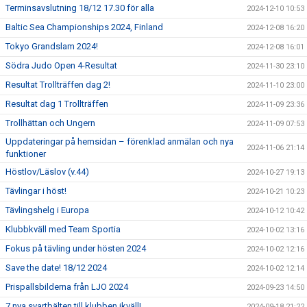
Terminsavslutning 18/12 17.30 för alla
2024-12-10 10:53
Baltic Sea Championships 2024, Finland
2024-12-08 16:20
Tokyo Grandslam 2024!
2024-12-08 16:01
Södra Judo Open 4-Resultat
2024-11-30 23:10
Resultat Trollträffen dag 2!
2024-11-10 23:00
Resultat dag 1 Trollträffen
2024-11-09 23:36
Trollhättan och Ungern
2024-11-09 07:53
Uppdateringar på hemsidan – förenklad anmälan och nya
2024-11-06 21:14
funktioner
Höstlov/Läslov (v.44)
2024-10-27 19:13
Tävlingar i höst!
2024-10-21 10:23
Tävlingshelg i Europa
2024-10-12 10:42
Klubbkväll med Team Sportia
2024-10-02 13:16
Fokus på tävling under hösten 2024
2024-10-02 12:16
Save the date! 18/12 2024
2024-10-02 12:14
Prispallsbilderna från LJO 2024
2024-09-23 14:50
7 nya svartbälten till klubben ikväll!
2024-09-18 21:22