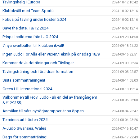
Tävlingshelg i Europa
2024-10-12 10:42
Klubbkväll med Team Sportia
2024-10-02 13:16
Fokus på tävling under hösten 2024
2024-10-02 12:16
Save the date! 18/12 2024
2024-10-02 12:14
Prispallsbilderna från LJO 2024
2024-09-23 14:50
7 nya svartbälten till klubben ikväll!
2024-09-18 21:22
Ingen Judo För Alla eller Vuxen/Teknik på onsdag 18/9
2024-09-16 22:51
Kommande Judoträningar och Tävlingar
2024-09-09 08:34
Tävlingsträning och föräldrainformation
2024-09-03 22:57
Sista sommarträningen!
2024-08-14 08:03
Green Hill International 2024
2024-08-10 19:14
Välkommen till Frövi Judo - Bli en del av framgången!
2024-08-05 08:00
&#129355;
Anmälan till våra nybörjargrupper är nu öppen
2024-08-04 23:47
Terminsstart hösten 2024!
2024-08-04 23:26
A-Judo Swansea, Wales
2024-07-16 10:47
Dags för sommarträning!
2024-06-17 22:49