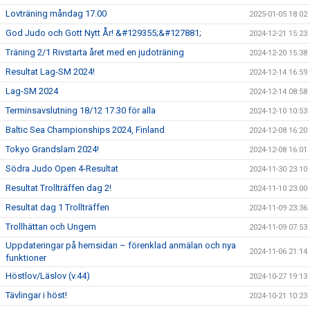
Lovträning måndag 17.00
2025-01-05 18:02
God Judo och Gott Nytt År! &#129355;&#127881;
2024-12-21 15:23
Träning 2/1 Rivstarta året med en judoträning
2024-12-20 15:38
Resultat Lag-SM 2024!
2024-12-14 16:59
Lag-SM 2024
2024-12-14 08:58
Terminsavslutning 18/12 17.30 för alla
2024-12-10 10:53
Baltic Sea Championships 2024, Finland
2024-12-08 16:20
Tokyo Grandslam 2024!
2024-12-08 16:01
Södra Judo Open 4-Resultat
2024-11-30 23:10
Resultat Trollträffen dag 2!
2024-11-10 23:00
Resultat dag 1 Trollträffen
2024-11-09 23:36
Trollhättan och Ungern
2024-11-09 07:53
Uppdateringar på hemsidan – förenklad anmälan och nya
2024-11-06 21:14
funktioner
Höstlov/Läslov (v.44)
2024-10-27 19:13
Tävlingar i höst!
2024-10-21 10:23