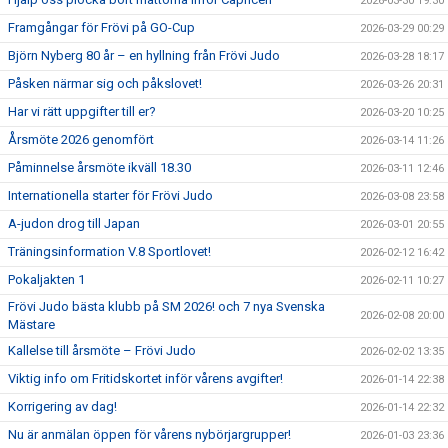
2026-03-30 19:30
Framgångar för Frövi på GO-Cup
2026-03-29 00:29
Björn Nyberg 80 år – en hyllning från Frövi Judo
2026-03-28 18:17
Påsken närmar sig och påkslovet!
2026-03-26 20:31
Har vi rätt uppgifter till er?
2026-03-20 10:25
Årsmöte 2026 genomfört
2026-03-14 11:26
Påminnelse årsmöte ikväll 18.30
2026-03-11 12:46
Internationella starter för Frövi Judo
2026-03-08 23:58
A-judon drog till Japan
2026-03-01 20:55
Träningsinformation V.8 Sportlovet!
2026-02-12 16:42
Pokaljakten 1
2026-02-11 10:27
Frövi Judo bästa klubb på SM 2026! och 7 nya Svenska
2026-02-08 20:00
Mästare
Kallelse till årsmöte – Frövi Judo
2026-02-02 13:35
Viktig info om Fritidskortet inför vårens avgifter!
2026-01-14 22:38
Korrigering av dag!
2026-01-14 22:32
Nu är anmälan öppen för vårens nybörjargrupper!
2026-01-03 23:36