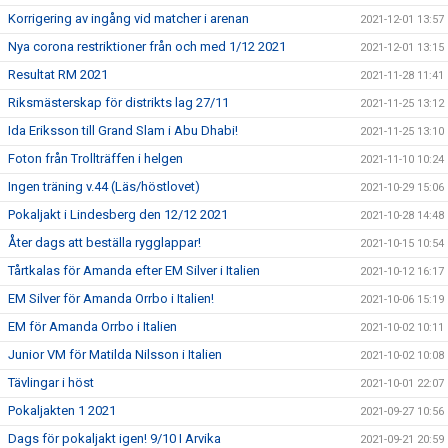
Korrigering av ingång vid matcher i arenan
2021-12-01 13:57
Nya corona restriktioner från och med 1/12 2021
2021-12-01 13:15
Resultat RM 2021
2021-11-28 11:41
Riksmästerskap för distrikts lag 27/11
2021-11-25 13:12
Ida Eriksson till Grand Slam i Abu Dhabi!
2021-11-25 13:10
Foton från Trollträffen i helgen
2021-11-10 10:24
Ingen träning v.44 (Läs/höstlovet)
2021-10-29 15:06
Pokaljakt i Lindesberg den 12/12 2021
2021-10-28 14:48
Åter dags att beställa rygglappar!
2021-10-15 10:54
Tårtkalas för Amanda efter EM Silver i Italien
2021-10-12 16:17
EM Silver för Amanda Orrbo i Italien!
2021-10-06 15:19
EM för Amanda Orrbo i Italien
2021-10-02 10:11
Junior VM för Matilda Nilsson i Italien
2021-10-02 10:08
Tävlingar i höst
2021-10-01 22:07
Pokaljakten 1 2021
2021-09-27 10:56
Dags för pokaljakt igen! 9/10 I Arvika
2021-09-21 20:59