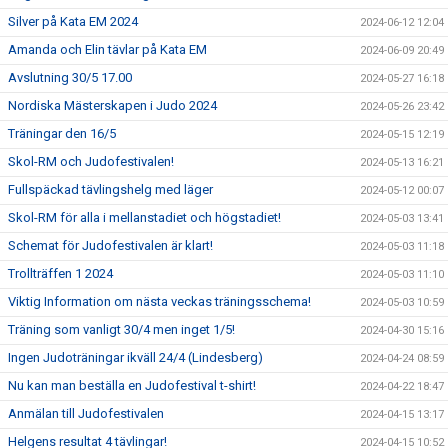
Silver på Kata EM 2024
2024-06-12 12:04
Amanda och Elin tävlar på Kata EM
2024-06-09 20:49
Avslutning 30/5 17.00
2024-05-27 16:18
Nordiska Mästerskapen i Judo 2024
2024-05-26 23:42
Träningar den 16/5
2024-05-15 12:19
Skol-RM och Judofestivalen!
2024-05-13 16:21
Fullspäckad tävlingshelg med läger
2024-05-12 00:07
Skol-RM för alla i mellanstadiet och högstadiet!
2024-05-03 13:41
Schemat för Judofestivalen är klart!
2024-05-03 11:18
Trollträffen 1 2024
2024-05-03 11:10
Viktig Information om nästa veckas träningsschema!
2024-05-03 10:59
Träning som vanligt 30/4 men inget 1/5!
2024-04-30 15:16
Ingen Judoträningar ikväll 24/4 (Lindesberg)
2024-04-24 08:59
Nu kan man beställa en Judofestival t-shirt!
2024-04-22 18:47
Anmälan till Judofestivalen
2024-04-15 13:17
Helgens resultat 4 tävlingar!
2024-04-15 10:52