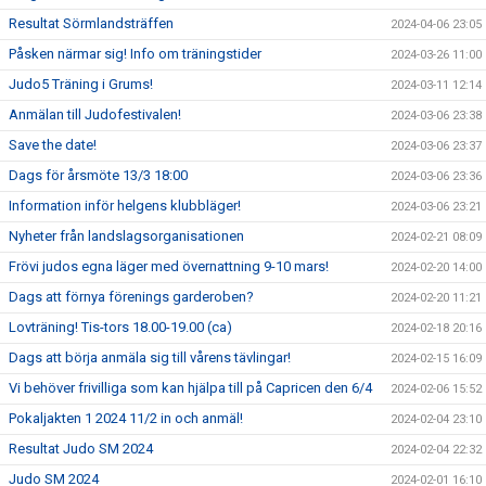
Resultat Sörmlandsträffen
2024-04-06 23:05
Påsken närmar sig! Info om träningstider
2024-03-26 11:00
Judo5 Träning i Grums!
2024-03-11 12:14
Anmälan till Judofestivalen!
2024-03-06 23:38
Save the date!
2024-03-06 23:37
Dags för årsmöte 13/3 18:00
2024-03-06 23:36
Information inför helgens klubbläger!
2024-03-06 23:21
Nyheter från landslagsorganisationen
2024-02-21 08:09
Frövi judos egna läger med övernattning 9-10 mars!
2024-02-20 14:00
Dags att förnya förenings garderoben?
2024-02-20 11:21
Lovträning! Tis-tors 18.00-19.00 (ca)
2024-02-18 20:16
Dags att börja anmäla sig till vårens tävlingar!
2024-02-15 16:09
Vi behöver frivilliga som kan hjälpa till på Capricen den 6/4
2024-02-06 15:52
Pokaljakten 1 2024 11/2 in och anmäl!
2024-02-04 23:10
Resultat Judo SM 2024
2024-02-04 22:32
Judo SM 2024
2024-02-01 16:10