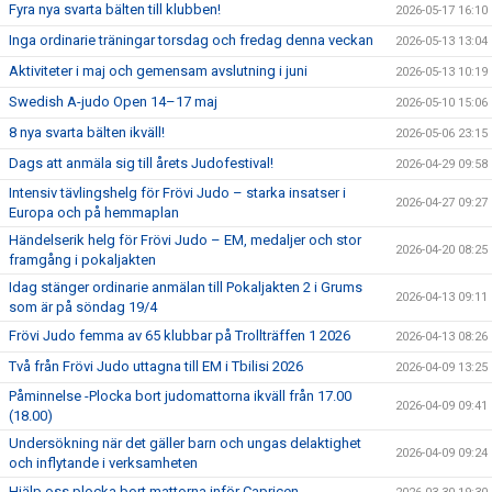
Fyra nya svarta bälten till klubben!
2026-05-17 16:10
Inga ordinarie träningar torsdag och fredag denna veckan
2026-05-13 13:04
Aktiviteter i maj och gemensam avslutning i juni
2026-05-13 10:19
Swedish A-judo Open 14–17 maj
2026-05-10 15:06
8 nya svarta bälten ikväll!
2026-05-06 23:15
Dags att anmäla sig till årets Judofestival!
2026-04-29 09:58
Intensiv tävlingshelg för Frövi Judo – starka insatser i
2026-04-27 09:27
Europa och på hemmaplan
Händelserik helg för Frövi Judo – EM, medaljer och stor
2026-04-20 08:25
framgång i pokaljakten
Idag stänger ordinarie anmälan till Pokaljakten 2 i Grums
2026-04-13 09:11
som är på söndag 19/4
Frövi Judo femma av 65 klubbar på Trollträffen 1 2026
2026-04-13 08:26
Två från Frövi Judo uttagna till EM i Tbilisi 2026
2026-04-09 13:25
Påminnelse -Plocka bort judomattorna ikväll från 17.00
2026-04-09 09:41
(18.00)
Undersökning när det gäller barn och ungas delaktighet
2026-04-09 09:24
och inflytande i verksamheten
Hjälp oss plocka bort mattorna inför Capricen