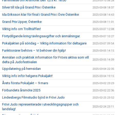
Påminnelse om Årsmötet den 12/3 kl. 18.00
2025-03-10 08:28
Silver till Ida på Grand Prix i Österrike
2025-03-08 18:37
Ida Eriksson klar för final i Grand Prix i Övre Österrike
2025-03-08 14:43
Grand Prix Upper, Österrike
2025-03-08 11:01
Viktig info om Trollträffen!
2025-03-07 12:08
Förtydilgande kring tävlingsavgifter och änmälningar.
2025-03-07 10:27
Pokaljakten på söndag – Viktig information för deltagare
2025-03-07 09:54
Funktionärer behövs – Vi behöver din hjälp!
2025-03-05 14:15
Anmälan och praktisk information för Frövis aktiva som vill
2025-03-05 14:09
delta på Judofestivalen
Uppdatering på hemsidan
2025-03-04 22:35
Viktig info inför helgens Pokaljakt!
2025-03-04 19:15
Årets första Pokaljakt – 9 mars
2025-03-02 23:23
Förbundets årsmöte 2025
2025-03-02 22:36
Lindesbergs Filmstudio bjöd in Frövi Judo
2025-02-25 23:52
Frövi Judo representerade i utvecklingsgrupper och
2025-02-24 23:11
landslag!