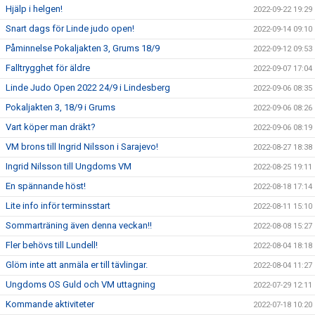
Hjälp i helgen!
2022-09-22 19:29
Snart dags för Linde judo open!
2022-09-14 09:10
Påminnelse Pokaljakten 3, Grums 18/9
2022-09-12 09:53
Falltrygghet för äldre
2022-09-07 17:04
Linde Judo Open 2022 24/9 i Lindesberg
2022-09-06 08:35
Pokaljakten 3, 18/9 i Grums
2022-09-06 08:26
Vart köper man dräkt?
2022-09-06 08:19
VM brons till Ingrid Nilsson i Sarajevo!
2022-08-27 18:38
Ingrid Nilsson till Ungdoms VM
2022-08-25 19:11
En spännande höst!
2022-08-18 17:14
Lite info inför terminsstart
2022-08-11 15:10
Sommarträning även denna veckan!!
2022-08-08 15:27
Fler behövs till Lundell!
2022-08-04 18:18
Glöm inte att anmäla er till tävlingar.
2022-08-04 11:27
Ungdoms OS Guld och VM uttagning
2022-07-29 12:11
Kommande aktiviteter
2022-07-18 10:20