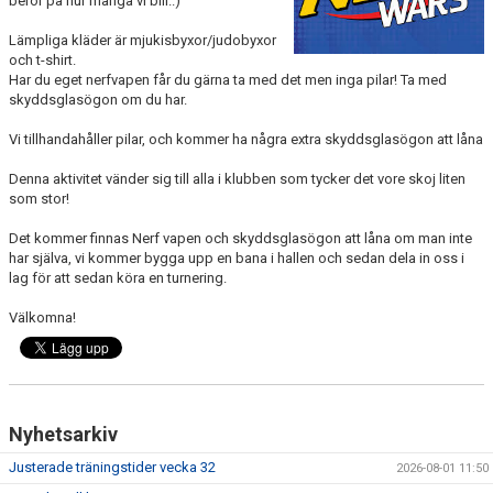
beror på hur många vi blir..)
WALL OF FAME
Lämpliga kläder är mjukisbyxor/judobyxor
och t-shirt.
Har du eget nerfvapen får du gärna ta med det men inga pilar! Ta med
skyddsglasögon om du har.
Vi tillhandahåller pilar, och kommer ha några extra skyddsglasögon att låna
Denna aktivitet vänder sig till alla i klubben som tycker det vore skoj liten
som stor!
Det kommer finnas Nerf vapen och skyddsglasögon att låna om man inte
har själva, vi kommer bygga upp en bana i hallen och sedan dela in oss i
lag för att sedan köra en turnering.
Välkomna!
Nyhetsarkiv
Justerade träningstider vecka 32
2026-08-01 11:50