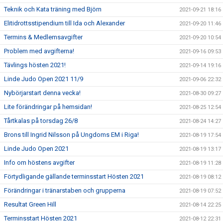
Teknik och Kata träning med Björn
2021-09-21 18:16
Elitidrottsstipendium till Ida och Alexander
2021-09-20 11:46
Termins & Medlemsavgifter
2021-09-20 10:54
Problem med avgifterna!
2021-09-16 09:53
Tävlings hösten 2021!
2021-09-14 19:16
Linde Judo Open 2021 11/9
2021-09-06 22:32
Nybörjarstart denna vecka!
2021-08-30 09:27
Lite förändringar på hemsidan!
2021-08-25 12:54
Tårtkalas på torsdag 26/8
2021-08-24 14:27
Brons till Ingrid Nilsson på Ungdoms EM i Riga!
2021-08-19 17:54
Linde Judo Open 2021
2021-08-19 13:17
Info om höstens avgifter
2021-08-19 11:28
Förtydligande gällande terminsstart Hösten 2021
2021-08-19 08:12
Förändringar i tränarstaben och grupperna
2021-08-19 07:52
Resultat Green Hill
2021-08-14 22:25
Terminsstart Hösten 2021
2021-08-12 22:31