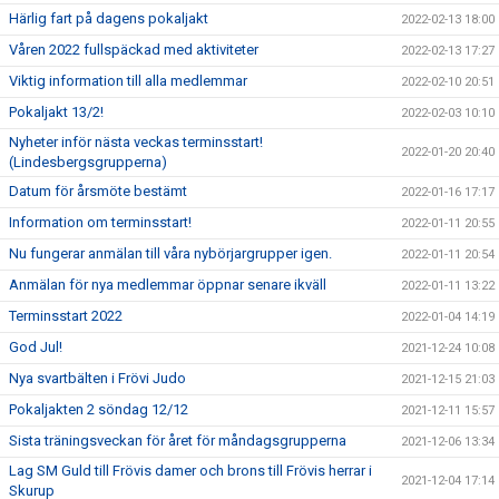
Härlig fart på dagens pokaljakt
2022-02-13 18:00
Våren 2022 fullspäckad med aktiviteter
2022-02-13 17:27
Viktig information till alla medlemmar
2022-02-10 20:51
Pokaljakt 13/2!
2022-02-03 10:10
Nyheter inför nästa veckas terminsstart!
2022-01-20 20:40
(Lindesbergsgrupperna)
Datum för årsmöte bestämt
2022-01-16 17:17
Information om terminsstart!
2022-01-11 20:55
Nu fungerar anmälan till våra nybörjargrupper igen.
2022-01-11 20:54
Anmälan för nya medlemmar öppnar senare ikväll
2022-01-11 13:22
Terminsstart 2022
2022-01-04 14:19
God Jul!
2021-12-24 10:08
Nya svartbälten i Frövi Judo
2021-12-15 21:03
Pokaljakten 2 söndag 12/12
2021-12-11 15:57
Sista träningsveckan för året för måndagsgrupperna
2021-12-06 13:34
Lag SM Guld till Frövis damer och brons till Frövis herrar i
2021-12-04 17:14
Skurup