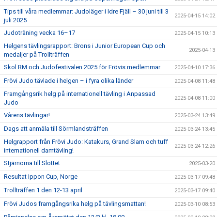
Tips till våra medlemmar: Judoläger i Idre Fjäll – 30 juni till 3
2025-04-15 14:02
juli 2025
Judoträning vecka 16–17
2025-04-15 10:13
Helgens tävlingsrapport: Brons i Junior European Cup och
2025-04-13
medaljer på Trollträffen
Skol RM och Judofestivalen 2025 för Frövis medlemmar
2025-04-10 17:36
Frövi Judo tävlade i helgen – i fyra olika länder
2025-04-08 11:48
Framgångsrik helg på internationell tävling i Anpassad
2025-04-08 11:00
Judo
Vårens tävlingar!
2025-03-24 13:49
Dags att anmäla till Sörmlandsträffen
2025-03-24 13:45
Helgrapport från Frövi Judo: Katakurs, Grand Slam och tuff
2025-03-24 12:26
internationell damtävling!
Stjärnorna till Slottet
2025-03-20
Resultat Ippon Cup, Norge
2025-03-17 09:48
Trollträffen 1 den 12-13 april
2025-03-17 09:40
Frövi Judos framgångsrika helg på tävlingsmattan!
2025-03-10 08:53