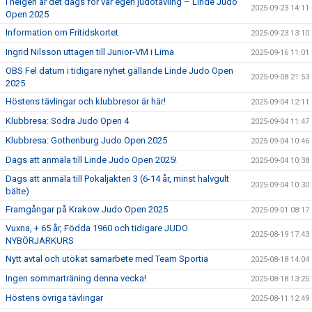
I helgen är det dags för vår egen judotävling – Linde Judo
2025-09-23 14:11
Open 2025
Information om Fritidskortet
2025-09-23 13:10
Ingrid Nilsson uttagen till Junior-VM i Lima
2025-09-16 11:01
OBS Fel datum i tidigare nyhet gällande Linde Judo Open
2025-09-08 21:53
2025
Höstens tävlingar och klubbresor är här!
2025-09-04 12:11
Klubbresa: Södra Judo Open 4
2025-09-04 11:47
Klubbresa: Gothenburg Judo Open 2025
2025-09-04 10:46
Dags att anmäla till Linde Judo Open 2025!
2025-09-04 10:38
Dags att anmäla till Pokaljakten 3 (6-14 år, minst halvgult
2025-09-04 10:30
bälte)
Framgångar på Krakow Judo Open 2025
2025-09-01 08:17
Vuxna, + 65 år, Födda 1960 och tidigare JUDO
2025-08-19 17:43
NYBÖRJARKURS
Nytt avtal och utökat samarbete med Team Sportia
2025-08-18 14:04
Ingen sommarträning denna vecka!
2025-08-18 13:25
Höstens övriga tävlingar
2025-08-11 12:49