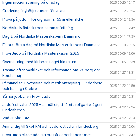
Ingen motionsträning på onsdag
2025-05-20 16:17
Gradering i nybörjrakursen för vuxna!
2025-05-12 23:24
Prova på judo – för dig som är 65 år eller äldre
2025-05-12 12:36
Nordiska Mästeskapen sammanfattning
2025-05-11 17:42
Dag 2 på Nordiska Mästerskapen i Danmark
2025-05-11 17:39
En bra första dag på Nordiska Mästerskapen i Danmark!
2025-05-10 20:15
Frövi Judo på Nordiska Mästerskapen 2025
2025-05-09 12:00
Övernattning med klubben i eget klassrum
2025-05-05 19:39
Träning efter påsklovet och information om Valborg och
2025-04-27 18:31
Första maj
Påminnelse: Lovträning och mattborttagning i Lindesberg –
2025-04-22 14:50
och träning i Örebro
Så här jobbar vi i Frövi Judo
2025-04-22 12:31
Judofestivalen 2025 – anmäl dig till årets roligaste läger i
2025-04-22 12:24
Lindesbergs
Vad är Skol-RM
2025-04-22 12:13
Anmäl dig till Skol-RM och Judofestivalen i Lindesberg
2025-04-22 12:06
Frövi Judo placerade sig bra på Copenhagen Open
2025-04-21 12:47