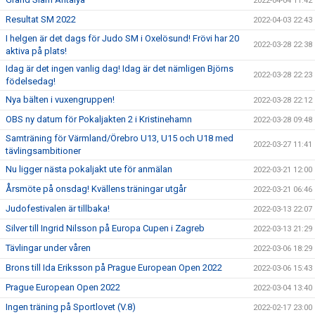
2022-04-04 11:42
Resultat SM 2022
2022-04-03 22:43
I helgen är det dags för Judo SM i Oxelösund! Frövi har 20
2022-03-28 22:38
aktiva på plats!
Idag är det ingen vanlig dag! Idag är det nämligen Björns
2022-03-28 22:23
födelsedag!
Nya bälten i vuxengruppen!
2022-03-28 22:12
OBS ny datum för Pokaljakten 2 i Kristinehamn
2022-03-28 09:48
Samträning för Värmland/Örebro U13, U15 och U18 med
2022-03-27 11:41
tävlingsambitioner
Nu ligger nästa pokaljakt ute för anmälan
2022-03-21 12:00
Årsmöte på onsdag! Kvällens träningar utgår
2022-03-21 06:46
Judofestivalen är tillbaka!
2022-03-13 22:07
Silver till Ingrid Nilsson på Europa Cupen i Zagreb
2022-03-13 21:29
Tävlingar under våren
2022-03-06 18:29
Brons till Ida Eriksson på Prague European Open 2022
2022-03-06 15:43
Prague European Open 2022
2022-03-04 13:40
Ingen träning på Sportlovet (V.8)
2022-02-17 23:00