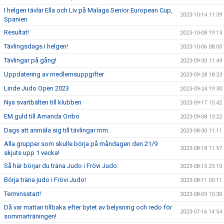
I helgen tävlar Ella och Liv på Malaga Senior European Cup,
2023-10-14 11:39
Spanien
Resultat!
2023-10-08 19:13
Tävlingsdags i helgen!
2023-10-06 08:00
Tävlingar på gång!
2023-09-30 11:49
Uppdatering av medlemsuppgifter
2023-09-28 18:23
Linde Judo Open 2023
2023-09-24 19:30
Nya svartbälten till klubben
2023-09-17 15:42
EM guld till Amanda Orrbo
2023-09-08 13:22
Dags att anmäla sig till tävlingar mm..
2023-08-30 11:11
Alla grupper som skulle börja på måndagen den 21/9
2023-08-18 11:57
skjuts upp 1 vecka!
Så här börjar du träna Judo i Frövi Judo:
2023-08-15 23:10
Börja träna judo i Frövi Judo!
2023-08-11 00:11
Terminsstart!
2023-08-09 10:30
Då var mattan tillbaka efter bytet av belysning och redo för
2023-07-16 14:54
sommarträningen!