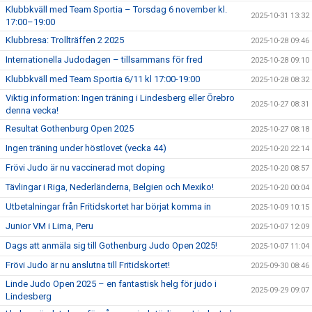
Klubbkväll med Team Sportia – Torsdag 6 november kl.
2025-10-31 13:32
17:00–19:00
Klubbresa: Trollträffen 2 2025
2025-10-28 09:46
Internationella Judodagen – tillsammans för fred
2025-10-28 09:10
Klubbkväll med Team Sportia 6/11 kl 17:00-19:00
2025-10-28 08:32
Viktig information: Ingen träning i Lindesberg eller Örebro
2025-10-27 08:31
denna vecka!
Resultat Gothenburg Open 2025
2025-10-27 08:18
Ingen träning under höstlovet (vecka 44)
2025-10-20 22:14
Frövi Judo är nu vaccinerad mot doping
2025-10-20 08:57
Tävlingar i Riga, Nederländerna, Belgien och Mexiko!
2025-10-20 00:04
Utbetalningar från Fritidskortet har börjat komma in
2025-10-09 10:15
Junior VM i Lima, Peru
2025-10-07 12:09
Dags att anmäla sig till Gothenburg Judo Open 2025!
2025-10-07 11:04
Frövi Judo är nu anslutna till Fritidskortet!
2025-09-30 08:46
Linde Judo Open 2025 – en fantastisk helg för judo i
2025-09-29 09:07
Lindesberg