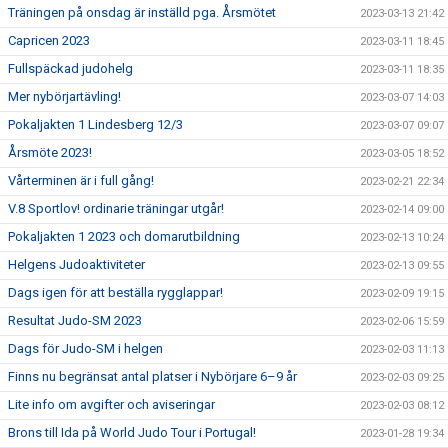
Träningen på onsdag är inställd pga. Årsmötet
2023-03-13 21:42
Capricen 2023
2023-03-11 18:45
Fullspäckad judohelg
2023-03-11 18:35
Mer nybörjartävling!
2023-03-07 14:03
Pokaljakten 1 Lindesberg 12/3
2023-03-07 09:07
Årsmöte 2023!
2023-03-05 18:52
Vårterminen är i full gång!
2023-02-21 22:34
V.8 Sportlov! ordinarie träningar utgår!
2023-02-14 09:00
Pokaljakten 1 2023 och domarutbildning
2023-02-13 10:24
Helgens Judoaktiviteter
2023-02-13 09:55
Dags igen för att beställa rygglappar!
2023-02-09 19:15
Resultat Judo-SM 2023
2023-02-06 15:59
Dags för Judo-SM i helgen
2023-02-03 11:13
Finns nu begränsat antal platser i Nybörjare 6–9 år
2023-02-03 09:25
Lite info om avgifter och aviseringar
2023-02-03 08:12
Brons till Ida på World Judo Tour i Portugal!
2023-01-28 19:34