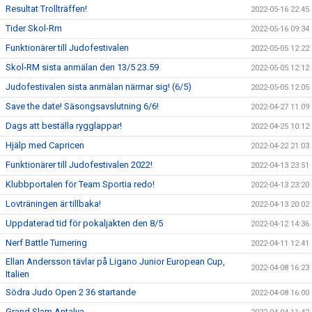
Resultat Trollträffen!
2022-05-16 22:45
Tider Skol-Rm
2022-05-16 09:34
Funktionärer till Judofestivalen
2022-05-05 12:22
Skol-RM sista anmälan den 13/5 23.59
2022-05-05 12:12
Judofestivalen sista anmälan närmar sig! (6/5)
2022-05-05 12:05
Save the date! Säsongsavslutning 6/6!
2022-04-27 11:09
Dags att beställa rygglappar!
2022-04-25 10:12
Hjälp med Capricen
2022-04-22 21:03
Funktionärer till Judofestivalen 2022!
2022-04-13 23:51
Klubbportalen för Team Sportia redo!
2022-04-13 23:20
Lovträningen är tillbaka!
2022-04-13 20:02
Uppdaterad tid för pokaljakten den 8/5
2022-04-12 14:36
Nerf Battle Turnering
2022-04-11 12:41
Ellan Andersson tävlar på Ligano Junior European Cup,
2022-04-08 16:23
Italien
Södra Judo Open 2 36 startande
2022-04-08 16:00
Grand Slam Antalya