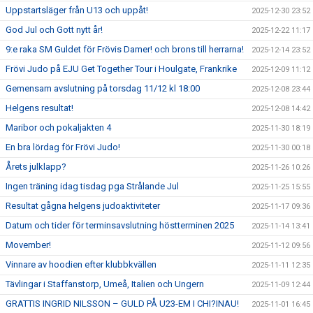
Uppstartsläger från U13 och uppåt!
2025-12-30 23:52
God Jul och Gott nytt år!
2025-12-22 11:17
9:e raka SM Guldet för Frövis Damer! och brons till herrarna!
2025-12-14 23:52
Frövi Judo på EJU Get Together Tour i Houlgate, Frankrike
2025-12-09 11:12
Gemensam avslutning på torsdag 11/12 kl 18:00
2025-12-08 23:44
Helgens resultat!
2025-12-08 14:42
Maribor och pokaljakten 4
2025-11-30 18:19
En bra lördag för Frövi Judo!
2025-11-30 00:18
Årets julklapp?
2025-11-26 10:26
Ingen träning idag tisdag pga Strålande Jul
2025-11-25 15:55
Resultat gågna helgens judoaktiviteter
2025-11-17 09:36
Datum och tider för terminsavslutning höstterminen 2025
2025-11-14 13:41
Movember!
2025-11-12 09:56
Vinnare av hoodien efter klubbkvällen
2025-11-11 12:35
Tävlingar i Staffanstorp, Umeå, Italien och Ungern
2025-11-09 12:44
GRATTIS INGRID NILSSON – GULD PÅ U23-EM I CHI?INAU!
2025-11-01 16:45