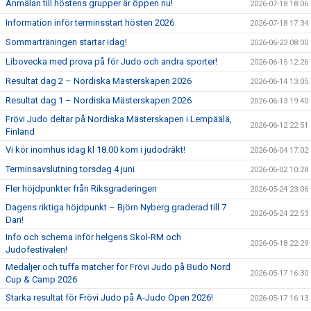
Anmälan till höstens grupper är öppen nu!
2026-07-18 18:06
Information inför terminsstart hösten 2026
2026-07-18 17:34
Sommarträningen startar idag!
2026-06-23 08:00
Libovecka med prova på för Judo och andra sporter!
2026-06-15 12:26
Resultat dag 2 – Nordiska Mästerskapen 2026
2026-06-14 13:05
Resultat dag 1 – Nordiska Mästerskapen 2026
2026-06-13 19:40
Frövi Judo deltar på Nordiska Mästerskapen i Lempäälä,
2026-06-12 22:51
Finland
Vi kör inomhus idag kl 18.00 kom i judodräkt!
2026-06-04 17:02
Terminsavslutning torsdag 4 juni
2026-06-02 10:28
Fler höjdpunkter från Riksgraderingen
2026-05-24 23:06
Dagens riktiga höjdpunkt – Björn Nyberg graderad till 7
2026-05-24 22:53
Dan!
Info och schema inför helgens Skol-RM och
2026-05-18 22:29
Judofestivalen!
Medaljer och tuffa matcher för Frövi Judo på Budo Nord
2026-05-17 16:30
Cup & Camp 2026
Starka resultat för Frövi Judo på A-Judo Open 2026!
2026-05-17 16:13