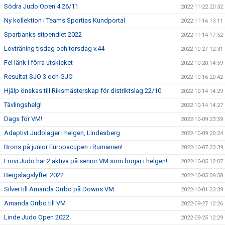
Södra Judo Open 4 26/11
2022-11-22 20:32
Ny kollektion i Teams Sportias Kundportal
2022-11-16 13:11
Sparbanks stipendiet 2022
2022-11-14 17:52
Lovträning tisdag och torsdag v.44
2022-10-27 12:31
Fel länk i förra utskicket
2022-10-20 14:59
Resultat SJO 3 och GJO
2022-10-16 20:42
Hjälp önskas till Riksmästerskap för distriktslag 22/10
2022-10-14 14:29
Tävlingshelg!
2022-10-14 14:27
Dags för VM!
2022-10-09 23:59
Adaptivt Judoläger i helgen, Lindesberg
2022-10-09 20:24
Brons på junior Europacupen i Rumänien!
2022-10-07 23:39
Frövi Judo har 2 aktiva på senior VM som börjar i helgen!
2022-10-05 12:07
Bergslagslyftet 2022
2022-10-05 09:58
Silver till Amanda Orrbo på Downs VM
2022-10-01 23:39
Amanda Orrbo till VM
2022-09-27 12:26
Linde Judo Open 2022
2022-09-25 12:29