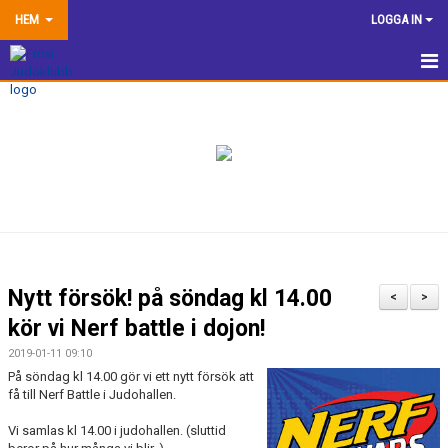
HEM
LOGGA IN
HEM
NYHETER
TRÄNINGSINFORMATION
TÄVLA
VÅRA EGNA ARRANGEMANG
Nytt försök! på söndag kl 14.00
<
>
DOKUMENTBANK
kör vi Nerf battle i dojon!
2019-01-11 09:10
KLUBBSHOP
På söndag kl 14.00 gör vi ett nytt försök att
få till Nerf Battle i Judohallen.
KONTAKTA OSS
Vi samlas kl 14.00 i judohallen. (sluttid