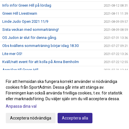
Info inför Green Hill på lördag
2021-08-12 08:31
Green Hill Livestream
2021-08-11 11:39
Linde Judo Open 2021 11/9
2021-08-09 09:57
Sista veckan med sommarträning!
2021-08-09 08:59
OS Judon är slut för denna gång.
2021-07-31 13:36
Obs kvällens sommarträning börjar idag 18.30
2021-07-27 09:21
Lite mer OS!
2021-07-22 13:26
Kväll/natt event för att kolla på Anna Bernholm
2021-07-22 12:55
Anmälan till Green Hill
2021-07-21 12:44
Livesändningar från Lindekampen
2021-07-17 22:38
För att hemsidan ska fungera korrekt använder vi nödvändiga
Justerade tider för Lindekampen på söndag!
2021-07-16 00:07
cookies från SportAdmin. Dessa går inte att stänga av.
Föreningen kan också använda frivilliga cookies, t.ex. för statistik
Hemsidan och höstterminen!
2021-07-05 09:54
eller marknadsföring. Du väljer själv om du vill acceptera dessa.
Frågor ang Smoothcomp systemet
2021-07-05 09:18
Anpassa dina val
Glöm inte att anmäla till Lindekampen den 18/7
2021-07-05 08:50
Acceptera nödvändiga
Acceptera alla
Tävling Green Hill 14/8 Stockholm
2021-07-01 08:37
Idag börjar sommarträningen och Tävling på gång!
2021-06-29 10:51