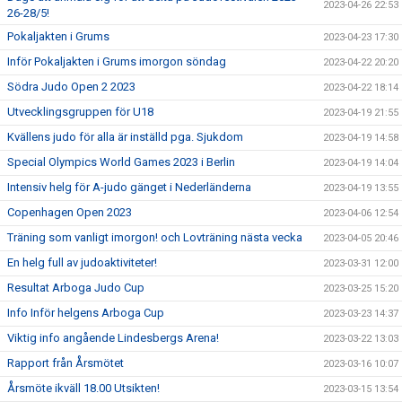
2023-04-26 22:53
26-28/5!
Pokaljakten i Grums
2023-04-23 17:30
Inför Pokaljakten i Grums imorgon söndag
2023-04-22 20:20
Södra Judo Open 2 2023
2023-04-22 18:14
Utvecklingsgruppen för U18
2023-04-19 21:55
Kvällens judo för alla är inställd pga. Sjukdom
2023-04-19 14:58
Special Olympics World Games 2023 i Berlin
2023-04-19 14:04
Intensiv helg för A-judo gänget i Nederländerna
2023-04-19 13:55
Copenhagen Open 2023
2023-04-06 12:54
Träning som vanligt imorgon! och Lovträning nästa vecka
2023-04-05 20:46
En helg full av judoaktiviteter!
2023-03-31 12:00
Resultat Arboga Judo Cup
2023-03-25 15:20
Info Inför helgens Arboga Cup
2023-03-23 14:37
Viktig info angående Lindesbergs Arena!
2023-03-22 13:03
Rapport från Årsmötet
2023-03-16 10:07
Årsmöte ikväll 18.00 Utsikten!
2023-03-15 13:54