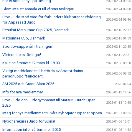
För er som är nya på tävlinng
2025-02-24 09:25
Glöm inte att anmäla er till vårens tävlingar!
2025-02-24 09:00
Frövi Judo stod värd för förbundets klubbtränarutbildning
2025-02-24 08:46
för Anpassad Judo
Resultat Matsumae Cup 2025, Danmark
2025-02-16 22:17
Matsumae Cup, Danmark
2025-02-15 01:33
Sportlovsuppehåll i träningen
2025-02-11 20:35
Vårterminens tävlingar!
2025-02-11 20:31
Kallelse årsmöte 12 mars kl. 18.00
2025-02-06 08:58
Viktigt meddelande till berörda av SportAdmins
2025-02-06 08:12
personuppgiftsincident.
SM 2025 och Grand Slam 2025
2025-02-04
Info för nya medlemmar
2025-01-13 14:56
Frövi Judo och Judogymnasiet till Matsuru Dutch Open
2025-01-13 10:48
2025
Intag för nya medlemmar till våra nybörjargrupper är öppen
2025-01-07 08:35
Nybörjarekurs i Judo för vuxna!
2025-01-06 16:01
Information inför vårterminen 2025
2025-01-06 14:52