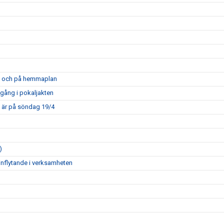
opa och på hemmaplan
mgång i pokaljakten
m är på söndag 19/4
)
inflytande i verksamheten