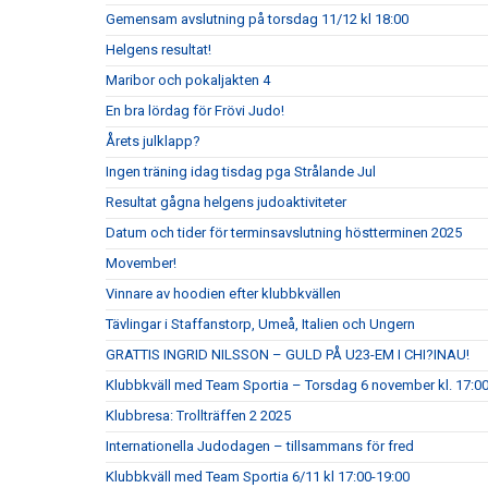
Gemensam avslutning på torsdag 11/12 kl 18:00
Helgens resultat!
Maribor och pokaljakten 4
En bra lördag för Frövi Judo!
Årets julklapp?
Ingen träning idag tisdag pga Strålande Jul
Resultat gågna helgens judoaktiviteter
Datum och tider för terminsavslutning höstterminen 2025
Movember!
Vinnare av hoodien efter klubbkvällen
Tävlingar i Staffanstorp, Umeå, Italien och Ungern
GRATTIS INGRID NILSSON – GULD PÅ U23-EM I CHI?INAU!
Klubbkväll med Team Sportia – Torsdag 6 november kl. 17:0
Klubbresa: Trollträffen 2 2025
Internationella Judodagen – tillsammans för fred
Klubbkväll med Team Sportia 6/11 kl 17:00-19:00