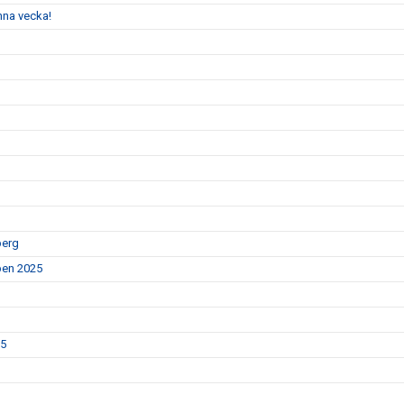
enna vecka!
berg
Open 2025
25