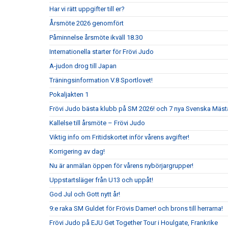
Har vi rätt uppgifter till er?
Årsmöte 2026 genomfört
Påminnelse årsmöte ikväll 18.30
Internationella starter för Frövi Judo
A-judon drog till Japan
Träningsinformation V.8 Sportlovet!
Pokaljakten 1
Frövi Judo bästa klubb på SM 2026! och 7 nya Svenska Mäst
Kallelse till årsmöte – Frövi Judo
Viktig info om Fritidskortet inför vårens avgifter!
Korrigering av dag!
Nu är anmälan öppen för vårens nybörjargrupper!
Uppstartsläger från U13 och uppåt!
God Jul och Gott nytt år!
9:e raka SM Guldet för Frövis Damer! och brons till herrarna!
Frövi Judo på EJU Get Together Tour i Houlgate, Frankrike