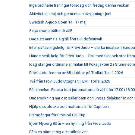
Inga ordinarie träningar torsdag och fredag denna veckan
Aktiviteter i maj och gemensam avslutning i juni
Swedish A-judo Open 14–17 maj
8 nya svarta bälten ikväll!
Dags att anmäla sig till årets Judofestival!
Intensiv tävlingshelg för Frövi Judo – starka insatser i Eur
Händelserik helg för Frövi Judo – EM, medaljer och stor fra
Idag stänger ordinarie anmälan till Pokaljakten 2 i Grums so
Frövi Judo femma av 65 klubbar på Trollträffen 1 2026
Två från Frövi Judo uttagna till EM i Tbilisi 2026
Påminnelse -Plocka bort judomattorna ikväll från 17.00 (18.00
Undersökning när det gäller barn och ungas delaktighet och 
Hjälp oss plocka bort mattorna inför Capricen
Framgångar för Frövi på GO-Cup
Björn Nyberg 80 år – en hyllning från Frövi Judo
Påsken närmar sig och påkslovet!