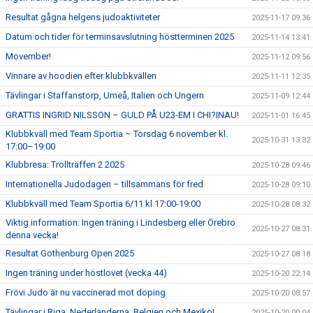
Resultat gågna helgens judoaktiviteter
2025-11-17 09:36
Datum och tider för terminsavslutning höstterminen 2025
2025-11-14 13:41
Movember!
2025-11-12 09:56
Vinnare av hoodien efter klubbkvällen
2025-11-11 12:35
Tävlingar i Staffanstorp, Umeå, Italien och Ungern
2025-11-09 12:44
GRATTIS INGRID NILSSON – GULD PÅ U23-EM I CHI?INAU!
2025-11-01 16:45
Klubbkväll med Team Sportia – Torsdag 6 november kl.
2025-10-31 13:32
17:00–19:00
Klubbresa: Trollträffen 2 2025
2025-10-28 09:46
Internationella Judodagen – tillsammans för fred
2025-10-28 09:10
Klubbkväll med Team Sportia 6/11 kl 17:00-19:00
2025-10-28 08:32
Viktig information: Ingen träning i Lindesberg eller Örebro
2025-10-27 08:31
denna vecka!
Resultat Gothenburg Open 2025
2025-10-27 08:18
Ingen träning under höstlovet (vecka 44)
2025-10-20 22:14
Frövi Judo är nu vaccinerad mot doping
2025-10-20 08:57
Tävlingar i Riga, Nederländerna, Belgien och Mexiko!
2025-10-20 00:04