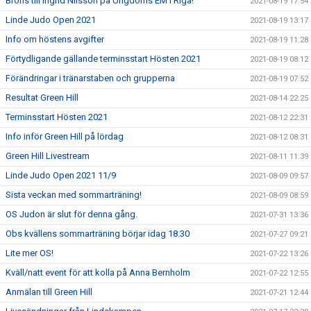
Brons till Ingrid Nilsson på Ungdoms EM i Riga!
2021-08-19 17:54
Linde Judo Open 2021
2021-08-19 13:17
Info om höstens avgifter
2021-08-19 11:28
Förtydligande gällande terminsstart Hösten 2021
2021-08-19 08:12
Förändringar i tränarstaben och grupperna
2021-08-19 07:52
Resultat Green Hill
2021-08-14 22:25
Terminsstart Hösten 2021
2021-08-12 22:31
Info inför Green Hill på lördag
2021-08-12 08:31
Green Hill Livestream
2021-08-11 11:39
Linde Judo Open 2021 11/9
2021-08-09 09:57
Sista veckan med sommarträning!
2021-08-09 08:59
OS Judon är slut för denna gång.
2021-07-31 13:36
Obs kvällens sommarträning börjar idag 18.30
2021-07-27 09:21
Lite mer OS!
2021-07-22 13:26
Kväll/natt event för att kolla på Anna Bernholm
2021-07-22 12:55
Anmälan till Green Hill
2021-07-21 12:44