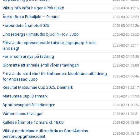
Viktig info inför helgens Pokaljakt!
2025-03-04 19:15
Årets första Pokaljakt – 9 mars
2025-03-02 23:23
Förbundets årsmöte 2025
2025-03-02 22:36
Lindesbergs Filmstudio bjöd in Frövi Judo
2025-02-25 23:52
Frövi Judo representerade i utvecklingsgrupper och
2025-02-24 23:11
landslag!
För er som är nya på tävlinng
2025-02-24 09:25
Glöm inte att anmäla er till vårens tävlingar!
2025-02-24 09:00
Frövi Judo stod värd för förbundets klubbtränarutbildning
2025-02-24 08:46
för Anpassad Judo
Resultat Matsumae Cup 2025, Danmark
2025-02-16 22:17
Matsumae Cup, Danmark
2025-02-15 01:33
Sportlovsuppehåll i träningen
2025-02-11 20:35
Vårterminens tävlingar!
2025-02-11 20:31
Kallelse årsmöte 12 mars kl. 18.00
2025-02-06 08:58
Viktigt meddelande till berörda av SportAdmins
2025-02-06 08:12
personuppgiftsincident.