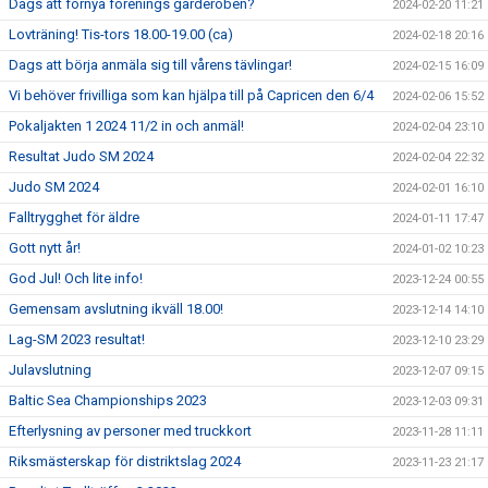
Dags att förnya förenings garderoben?
2024-02-20 11:21
Lovträning! Tis-tors 18.00-19.00 (ca)
2024-02-18 20:16
Dags att börja anmäla sig till vårens tävlingar!
2024-02-15 16:09
Vi behöver frivilliga som kan hjälpa till på Capricen den 6/4
2024-02-06 15:52
Pokaljakten 1 2024 11/2 in och anmäl!
2024-02-04 23:10
Resultat Judo SM 2024
2024-02-04 22:32
Judo SM 2024
2024-02-01 16:10
Falltrygghet för äldre
2024-01-11 17:47
Gott nytt år!
2024-01-02 10:23
God Jul! Och lite info!
2023-12-24 00:55
Gemensam avslutning ikväll 18.00!
2023-12-14 14:10
Lag-SM 2023 resultat!
2023-12-10 23:29
Julavslutning
2023-12-07 09:15
Baltic Sea Championships 2023
2023-12-03 09:31
Efterlysning av personer med truckkort
2023-11-28 11:11
Riksmästerskap för distriktslag 2024
2023-11-23 21:17