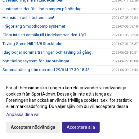
Livesändningar från Lindekampen
2021-07-17 22:38
Justerade tider för Lindekampen på söndag!
2021-07-16 00:07
Hemsidan och höstterminen!
2021-07-05 09:54
Frågor ang Smoothcomp systemet
2021-07-05 09:18
Glöm inte att anmäla till Lindekampen den 18/7
2021-07-05 08:50
Tävling Green Hill 14/8 Stockholm
2021-07-01 08:37
Idag börjar sommarträningen och Tävling på gång!
2021-06-29 10:51
Nytt tävlingssystem för Judotävlingar
2021-06-22 18:00
Sommarträning från och med 29/6 kl 17.30-18.45
2021-06-09 21:44
Knappen klubbshop är uppdaterad
2021-05-22 15:27
Passa på och stötta klubben, köp klubbkläder på Team
För att hemsidan ska fungera korrekt använder vi nödvändiga
2021-05-22 15:00
Sportia
cookies från SportAdmin. Dessa går inte att stänga av.
Anmälan till avslutningen den 29/5 anmäl så fort som
Föreningen kan också använda frivilliga cookies, t.ex. för statistik
2021-05-22 14:34
möjligt!
eller marknadsföring. Du väljer själv om du vill acceptera dessa.
Graderingstider vart köper jag mitt bälte?
Anpassa dina val
2021-05-18 11:35
Ingen träning på torsdag 13/5
2021-05-10 19:36
Acceptera nödvändiga
Acceptera alla
Save the date! Terminsavslutning 29/5
2021-05-10 15:56