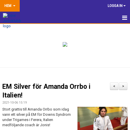
HEM
LOGGA IN
HEM
NYHETER
TRÄNINGSINFORMATION
TÄVLA
VÅRA EGNA ARRANGEMANG
EM Silver för Amanda Orrbo i
<
>
DOKUMENTBANK
Italien!
2021-10-06 15:19
KLUBBSHOP
Stort grattis till Amanda Orrbo som idag
vann ett silver på EM för Downs Syndrom
KONTAKTA OSS
under Trigames i Ferera, Italien
medföljande coach är Jonis!