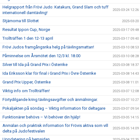
Helgrapport från Frövi Judo: Katakurs, Grand Slam och tuff
2025-03-24 12:26
internationell damtävling!
Stjärnorna till Slottet
2025-03-20
Resultat Ippon Cup, Norge
2025-03-17 09:48
Trollträffen 1 den 12-13 april
2025-03-17 09:40
Frövi Judos framgångsrika helg på tävlingsmattan!
2025-03-10 08:53
Påminnelse om Årsmötet den 12/3 kl. 18.00
2025-03-10 08:28
Silver till Ida på Grand Prix i Österrike
2025-03-08 18:37
Ida Eriksson klar för final i Grand Prix i Övre Österrike
2025-03-08 14:43
Grand Prix Upper, Österrike
2025-03-08 11:01
Viktig info om Trollträffen!
2025-03-07 12:08
Förtydilgande kring tävlingsavgifter och änmälningar.
2025-03-07 10:27
Pokaljakten på söndag – Viktig information för deltagare
2025-03-07 09:54
Funktionärer behövs – Vi behöver din hjälp!
2025-03-05 14:15
Anmälan och praktisk information för Frövis aktiva som vill
2025-03-05 14:09
delta på Judofestivalen
Uppdatering på hemsidan
2025-03-04 22:35