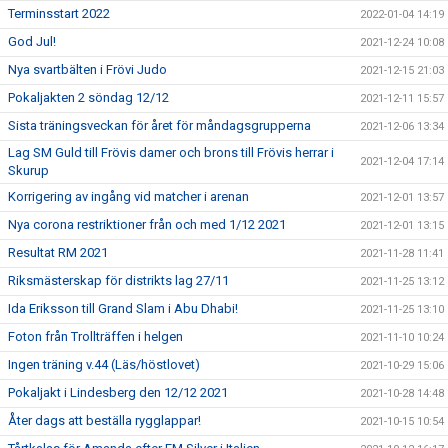
Terminsstart 2022
2022-01-04 14:19
God Jul!
2021-12-24 10:08
Nya svartbälten i Frövi Judo
2021-12-15 21:03
Pokaljakten 2 söndag 12/12
2021-12-11 15:57
Sista träningsveckan för året för måndagsgrupperna
2021-12-06 13:34
Lag SM Guld till Frövis damer och brons till Frövis herrar i
2021-12-04 17:14
Skurup
Korrigering av ingång vid matcher i arenan
2021-12-01 13:57
Nya corona restriktioner från och med 1/12 2021
2021-12-01 13:15
Resultat RM 2021
2021-11-28 11:41
Riksmästerskap för distrikts lag 27/11
2021-11-25 13:12
Ida Eriksson till Grand Slam i Abu Dhabi!
2021-11-25 13:10
Foton från Trollträffen i helgen
2021-11-10 10:24
Ingen träning v.44 (Läs/höstlovet)
2021-10-29 15:06
Pokaljakt i Lindesberg den 12/12 2021
2021-10-28 14:48
Åter dags att beställa rygglappar!
2021-10-15 10:54