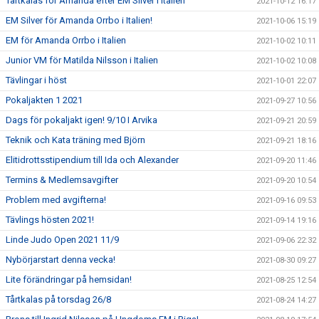
Tårtkalas för Amanda efter EM Silver i Italien
2021-10-12 16:17
EM Silver för Amanda Orrbo i Italien!
2021-10-06 15:19
EM för Amanda Orrbo i Italien
2021-10-02 10:11
Junior VM för Matilda Nilsson i Italien
2021-10-02 10:08
Tävlingar i höst
2021-10-01 22:07
Pokaljakten 1 2021
2021-09-27 10:56
Dags för pokaljakt igen! 9/10 I Arvika
2021-09-21 20:59
Teknik och Kata träning med Björn
2021-09-21 18:16
Elitidrottsstipendium till Ida och Alexander
2021-09-20 11:46
Termins & Medlemsavgifter
2021-09-20 10:54
Problem med avgifterna!
2021-09-16 09:53
Tävlings hösten 2021!
2021-09-14 19:16
Linde Judo Open 2021 11/9
2021-09-06 22:32
Nybörjarstart denna vecka!
2021-08-30 09:27
Lite förändringar på hemsidan!
2021-08-25 12:54
Tårtkalas på torsdag 26/8
2021-08-24 14:27