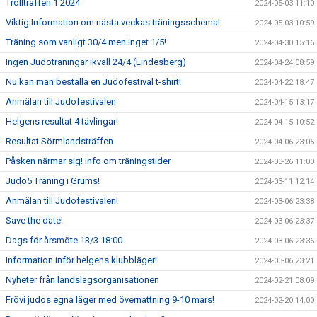
Trollträffen 1 2024
2024-05-03 11:10
Viktig Information om nästa veckas träningsschema!
2024-05-03 10:59
Träning som vanligt 30/4 men inget 1/5!
2024-04-30 15:16
Ingen Judoträningar ikväll 24/4 (Lindesberg)
2024-04-24 08:59
Nu kan man beställa en Judofestival t-shirt!
2024-04-22 18:47
Anmälan till Judofestivalen
2024-04-15 13:17
Helgens resultat 4 tävlingar!
2024-04-15 10:52
Resultat Sörmlandsträffen
2024-04-06 23:05
Påsken närmar sig! Info om träningstider
2024-03-26 11:00
Judo5 Träning i Grums!
2024-03-11 12:14
Anmälan till Judofestivalen!
2024-03-06 23:38
Save the date!
2024-03-06 23:37
Dags för årsmöte 13/3 18:00
2024-03-06 23:36
Information inför helgens klubbläger!
2024-03-06 23:21
Nyheter från landslagsorganisationen
2024-02-21 08:09
Frövi judos egna läger med övernattning 9-10 mars!
2024-02-20 14:00