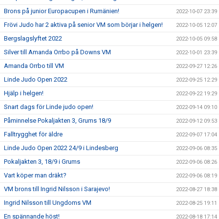
Brons på junior Europacupen i Rumänien!
2022-10-07 23:39
Frövi Judo har 2 aktiva på senior VM som börjar i helgen!
2022-10-05 12:07
Bergslagslyftet 2022
2022-10-05 09:58
Silver till Amanda Orrbo på Downs VM
2022-10-01 23:39
Amanda Orrbo till VM
2022-09-27 12:26
Linde Judo Open 2022
2022-09-25 12:29
Hjälp i helgen!
2022-09-22 19:29
Snart dags för Linde judo open!
2022-09-14 09:10
Påminnelse Pokaljakten 3, Grums 18/9
2022-09-12 09:53
Falltrygghet för äldre
2022-09-07 17:04
Linde Judo Open 2022 24/9 i Lindesberg
2022-09-06 08:35
Pokaljakten 3, 18/9 i Grums
2022-09-06 08:26
Vart köper man dräkt?
2022-09-06 08:19
VM brons till Ingrid Nilsson i Sarajevo!
2022-08-27 18:38
Ingrid Nilsson till Ungdoms VM
2022-08-25 19:11
En spännande höst!
2022-08-18 17:14