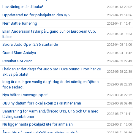
Lovträningen är tillbaka!
2022-04-13 20:02
Uppdaterad tid för pokaljakten den 8/5
2022-04-12 14:36
Nerf Battle Turnering
2022-04-11 12:41
Ellan Andersson tävlar på Ligano Junior European Cup,
2022-04-08 16:23
Italien
Södra Judo Open 2 36 startande
2022-04-08 16:00
Grand Slam Antalya
2022-04-04 11:42
Resultat SM 2022
2022-04-03 22:43
I helgen är det dags för Judo SM i Oxelösund! Frövi har 20
2022-03-28 22:38
aktiva på plats!
Idag är det ingen vanlig dag! Idag är det nämligen Björns
2022-03-28 22:23
födelsedag!
Nya bälten i vuxengruppen!
2022-03-28 22:12
OBS ny datum för Pokaljakten 2 i Kristinehamn
2022-03-28 09:48
Samträning för Värmland/Örebro U13, U15 och U18 med
2022-03-27 11:41
tävlingsambitioner
Nu ligger nästa pokaljakt ute för anmälan
2022-03-21 12:00
Årsmöte på onsdag! Kvällens träningar utgår
2022-03-21 06:46