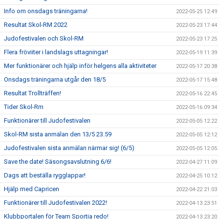
Info om onsdags träningarna!
2022-05-25 12:49
Resultat Skol-RM 2022
2022-05-23 17:44
Judofestivalen och Skol-RM
2022-05-23 17:25
Flera fröviiter i landslags uttagningar!
2022-05-19 11:39
Mer funktionärer och hjälp inför helgens alla aktiviteter
2022-05-17 20:38
Onsdags träningarna utgår den 18/5
2022-05-17 15:48
Resultat Trollträffen!
2022-05-16 22:45
Tider Skol-Rm
2022-05-16 09:34
Funktionärer till Judofestivalen
2022-05-05 12:22
Skol-RM sista anmälan den 13/5 23.59
2022-05-05 12:12
Judofestivalen sista anmälan närmar sig! (6/5)
2022-05-05 12:05
Save the date! Säsongsavslutning 6/6!
2022-04-27 11:09
Dags att beställa rygglappar!
2022-04-25 10:12
Hjälp med Capricen
2022-04-22 21:03
Funktionärer till Judofestivalen 2022!
2022-04-13 23:51
Klubbportalen för Team Sportia redo!
2022-04-13 23:20