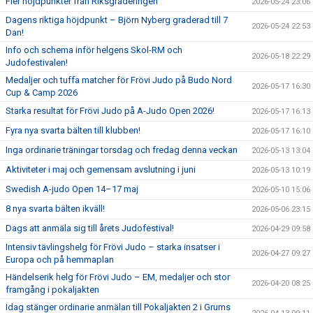
Fler höjdpunkter från Riksgraderingen
2026-05-24 23:06
Dagens riktiga höjdpunkt – Björn Nyberg graderad till 7
2026-05-24 22:53
Dan!
Info och schema inför helgens Skol-RM och
2026-05-18 22:29
Judofestivalen!
Medaljer och tuffa matcher för Frövi Judo på Budo Nord
2026-05-17 16:30
Cup & Camp 2026
Starka resultat för Frövi Judo på A-Judo Open 2026!
2026-05-17 16:13
Fyra nya svarta bälten till klubben!
2026-05-17 16:10
Inga ordinarie träningar torsdag och fredag denna veckan
2026-05-13 13:04
Aktiviteter i maj och gemensam avslutning i juni
2026-05-13 10:19
Swedish A-judo Open 14–17 maj
2026-05-10 15:06
8 nya svarta bälten ikväll!
2026-05-06 23:15
Dags att anmäla sig till årets Judofestival!
2026-04-29 09:58
Intensiv tävlingshelg för Frövi Judo – starka insatser i
2026-04-27 09:27
Europa och på hemmaplan
Händelserik helg för Frövi Judo – EM, medaljer och stor
2026-04-20 08:25
framgång i pokaljakten
Idag stänger ordinarie anmälan till Pokaljakten 2 i Grums