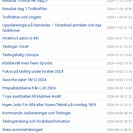
Resultat Trollträffen dag 2!
2024-11-10 23:00
Resultat dag 1 Trollträffen
2024-11-09 23:36
Trollhättan och Ungern
2024-11-09 07:53
Uppdateringar på hemsidan – förenklad anmälan och nya
2024-11-06 21:14
funktioner
Höstlov/Läslov (v.44)
2024-10-27 19:13
Tävlingar i höst!
2024-10-21 10:23
Tävlingshelg i Europa
2024-10-12 10:42
Klubbkväll med Team Sportia
2024-10-02 13:16
Fokus på tävling under hösten 2024
2024-10-02 12:16
Save the date! 18/12 2024
2024-10-02 12:14
Prispallsbilderna från LJO 2024
2024-09-23 14:50
7 nya svartbälten till klubben ikväll!
2024-09-18 21:22
Ingen Judo För Alla eller Vuxen/Teknik på onsdag 18/9
2024-09-16 22:51
Kommande Judoträningar och Tävlingar
2024-09-09 08:34
Tävlingsträning och föräldrainformation
2024-09-03 22:57
Sista sommarträningen!
2024-08-14 08:03