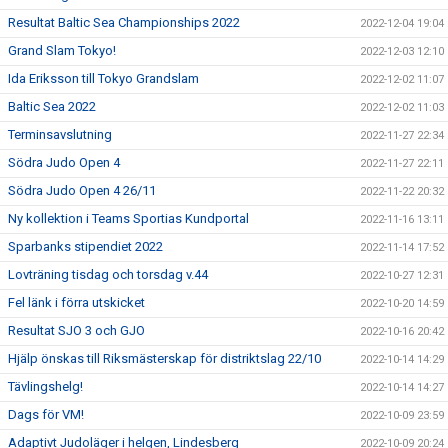
Resultat Baltic Sea Championships 2022
2022-12-04 19:04
Grand Slam Tokyo!
2022-12-03 12:10
Ida Eriksson till Tokyo Grandslam
2022-12-02 11:07
Baltic Sea 2022
2022-12-02 11:03
Terminsavslutning
2022-11-27 22:34
Södra Judo Open 4
2022-11-27 22:11
Södra Judo Open 4 26/11
2022-11-22 20:32
Ny kollektion i Teams Sportias Kundportal
2022-11-16 13:11
Sparbanks stipendiet 2022
2022-11-14 17:52
Lovträning tisdag och torsdag v.44
2022-10-27 12:31
Fel länk i förra utskicket
2022-10-20 14:59
Resultat SJO 3 och GJO
2022-10-16 20:42
Hjälp önskas till Riksmästerskap för distriktslag 22/10
2022-10-14 14:29
Tävlingshelg!
2022-10-14 14:27
Dags för VM!
2022-10-09 23:59
Adaptivt Judoläger i helgen, Lindesberg
2022-10-09 20:24