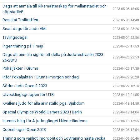
Dags att anmäla till Riksmästerskap för mellanstadiet och
2023-05-08 15:05
högstadiet!
Resultat Trollträffen
2023-05-08 14:48
Snart dags för Judo VM!
2023-05-04 23:26
Tävlingsdags!
2023-05-04 22:56
Ingen träning på 1 maj!
2023-04-27 17:53
Dags att anmäla sig för att delta på Judofestivalen 2023
2023-04-26 22:53
26-28/5!
Pokaljakten i Grums
2023-04-23 17:30
Inför Pokaljakten i Grums imorgon söndag
2023-04-22 20:20
Södra Judo Open 2 2023
2023-04-22 18:14
Utvecklingsgruppen för U18
2023-04-19 21:55
Kvällens judo för alla är inställd pga. Sjukdom
2023-04-19 14:58
Special Olympics World Games 2023 i Berlin
2023-04-19 14:04
Intensiv helg för A-judo gänget i Nederländerna
2023-04-19 13:55
Copenhagen Open 2023
2023-04-06 12:54
Träning som vanligt imorgon! och Lovträning nästa vecka
2023-04-05 20:46