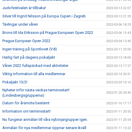
Judofestivalen är tillbaka!
2022-03-13 22:07
Silver till Ingrid Nilsson på Europa Cupen i Zagreb
2022-03-13 21:29
Tävlingar under våren
2022-03-06 18:29
Brons till Ida Eriksson på Prague European Open 2022
2022-03-06 15:43
Prague European Open 2022
2022-03-04 13:40
Ingen träning på Sportlovet (V.8)
2022-02-17 23:00
Härlig fart på dagens pokaljakt
2022-02-13 18:00
Våren 2022 fullspäckad med aktiviteter
2022-02-13 17:27
Viktig information till alla medlemmar
2022-02-10 20:51
Pokaljakt 13/2!
2022-02-03 10:10
Nyheter inför nästa veckas terminsstart!
2022-01-20 20:40
(Lindesbergsgrupperna)
Datum för årsmöte bestämt
2022-01-16 17:17
Information om terminsstart!
2022-01-11 20:55
Nu fungerar anmälan till våra nybörjargrupper igen.
2022-01-11 20:54
Anmälan för nya medlemmar öppnar senare ikväll
2022-01-11 13:22