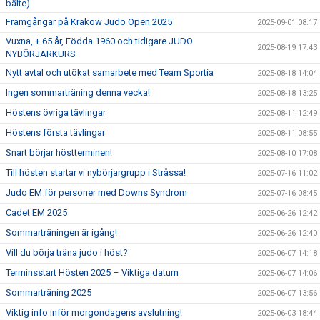
bälte)
Framgångar på Krakow Judo Open 2025
2025-09-01 08:17
Vuxna, + 65 år, Födda 1960 och tidigare JUDO
2025-08-19 17:43
NYBÖRJARKURS
Nytt avtal och utökat samarbete med Team Sportia
2025-08-18 14:04
Ingen sommarträning denna vecka!
2025-08-18 13:25
Höstens övriga tävlingar
2025-08-11 12:49
Höstens första tävlingar
2025-08-11 08:55
Snart börjar höstterminen!
2025-08-10 17:08
Till hösten startar vi nybörjargrupp i Stråssa!
2025-07-16 11:02
Judo EM för personer med Downs Syndrom
2025-07-16 08:45
Cadet EM 2025
2025-06-26 12:42
Sommarträningen är igång!
2025-06-26 12:40
Vill du börja träna judo i höst?
2025-06-07 14:18
Terminsstart Hösten 2025 – Viktiga datum
2025-06-07 14:06
Sommarträning 2025
2025-06-07 13:56
Viktig info inför morgondagens avslutning!
2025-06-03 18:44