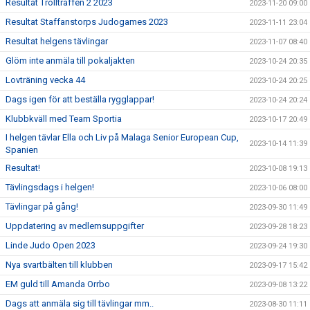
Resultat Trollträffen 2 2023
2023-11-20 09:00
Resultat Staffanstorps Judogames 2023
2023-11-11 23:04
Resultat helgens tävlingar
2023-11-07 08:40
Glöm inte anmäla till pokaljakten
2023-10-24 20:35
Lovträning vecka 44
2023-10-24 20:25
Dags igen för att beställa rygglappar!
2023-10-24 20:24
Klubbkväll med Team Sportia
2023-10-17 20:49
I helgen tävlar Ella och Liv på Malaga Senior European Cup,
2023-10-14 11:39
Spanien
Resultat!
2023-10-08 19:13
Tävlingsdags i helgen!
2023-10-06 08:00
Tävlingar på gång!
2023-09-30 11:49
Uppdatering av medlemsuppgifter
2023-09-28 18:23
Linde Judo Open 2023
2023-09-24 19:30
Nya svartbälten till klubben
2023-09-17 15:42
EM guld till Amanda Orrbo
2023-09-08 13:22
Dags att anmäla sig till tävlingar mm..
2023-08-30 11:11