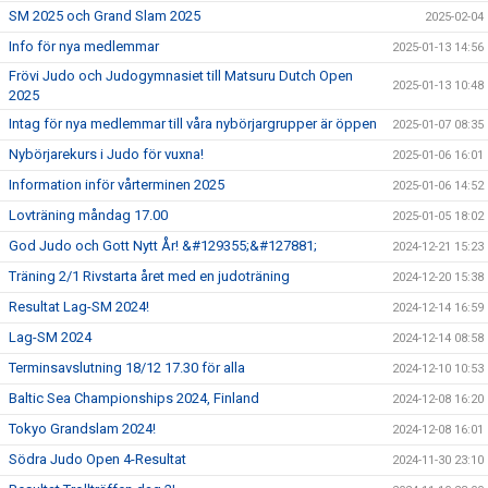
SM 2025 och Grand Slam 2025
2025-02-04
Info för nya medlemmar
2025-01-13 14:56
Frövi Judo och Judogymnasiet till Matsuru Dutch Open
2025-01-13 10:48
2025
Intag för nya medlemmar till våra nybörjargrupper är öppen
2025-01-07 08:35
Nybörjarekurs i Judo för vuxna!
2025-01-06 16:01
Information inför vårterminen 2025
2025-01-06 14:52
Lovträning måndag 17.00
2025-01-05 18:02
God Judo och Gott Nytt År! &#129355;&#127881;
2024-12-21 15:23
Träning 2/1 Rivstarta året med en judoträning
2024-12-20 15:38
Resultat Lag-SM 2024!
2024-12-14 16:59
Lag-SM 2024
2024-12-14 08:58
Terminsavslutning 18/12 17.30 för alla
2024-12-10 10:53
Baltic Sea Championships 2024, Finland
2024-12-08 16:20
Tokyo Grandslam 2024!
2024-12-08 16:01
Södra Judo Open 4-Resultat
2024-11-30 23:10