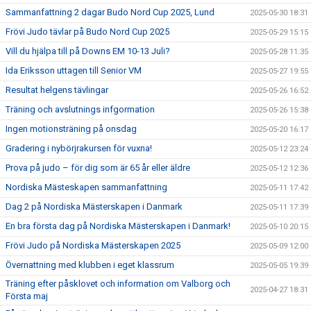
Sammanfattning 2 dagar Budo Nord Cup 2025, Lund
2025-05-30 18:31
Frövi Judo tävlar på Budo Nord Cup 2025
2025-05-29 15:15
Vill du hjälpa till på Downs EM 10-13 Juli?
2025-05-28 11:35
Ida Eriksson uttagen till Senior VM
2025-05-27 19:55
Resultat helgens tävlingar
2025-05-26 16:52
Träning och avslutnings infgormation
2025-05-26 15:38
Ingen motionsträning på onsdag
2025-05-20 16:17
Gradering i nybörjrakursen för vuxna!
2025-05-12 23:24
Prova på judo – för dig som är 65 år eller äldre
2025-05-12 12:36
Nordiska Mästeskapen sammanfattning
2025-05-11 17:42
Dag 2 på Nordiska Mästerskapen i Danmark
2025-05-11 17:39
En bra första dag på Nordiska Mästerskapen i Danmark!
2025-05-10 20:15
Frövi Judo på Nordiska Mästerskapen 2025
2025-05-09 12:00
Övernattning med klubben i eget klassrum
2025-05-05 19:39
Träning efter påsklovet och information om Valborg och
2025-04-27 18:31
Första maj