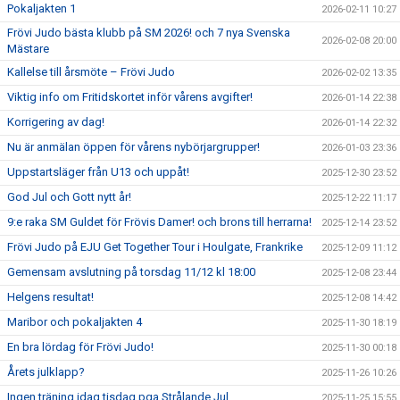
Pokaljakten 1
2026-02-11 10:27
Frövi Judo bästa klubb på SM 2026! och 7 nya Svenska
2026-02-08 20:00
Mästare
Kallelse till årsmöte – Frövi Judo
2026-02-02 13:35
Viktig info om Fritidskortet inför vårens avgifter!
2026-01-14 22:38
Korrigering av dag!
2026-01-14 22:32
Nu är anmälan öppen för vårens nybörjargrupper!
2026-01-03 23:36
Uppstartsläger från U13 och uppåt!
2025-12-30 23:52
God Jul och Gott nytt år!
2025-12-22 11:17
9:e raka SM Guldet för Frövis Damer! och brons till herrarna!
2025-12-14 23:52
Frövi Judo på EJU Get Together Tour i Houlgate, Frankrike
2025-12-09 11:12
Gemensam avslutning på torsdag 11/12 kl 18:00
2025-12-08 23:44
Helgens resultat!
2025-12-08 14:42
Maribor och pokaljakten 4
2025-11-30 18:19
En bra lördag för Frövi Judo!
2025-11-30 00:18
Årets julklapp?
2025-11-26 10:26
Ingen träning idag tisdag pga Strålande Jul
2025-11-25 15:55