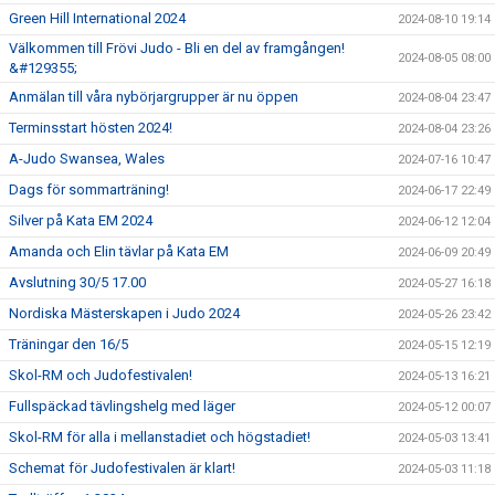
Green Hill International 2024
2024-08-10 19:14
Välkommen till Frövi Judo - Bli en del av framgången!
2024-08-05 08:00
&#129355;
Anmälan till våra nybörjargrupper är nu öppen
2024-08-04 23:47
Terminsstart hösten 2024!
2024-08-04 23:26
A-Judo Swansea, Wales
2024-07-16 10:47
Dags för sommarträning!
2024-06-17 22:49
Silver på Kata EM 2024
2024-06-12 12:04
Amanda och Elin tävlar på Kata EM
2024-06-09 20:49
Avslutning 30/5 17.00
2024-05-27 16:18
Nordiska Mästerskapen i Judo 2024
2024-05-26 23:42
Träningar den 16/5
2024-05-15 12:19
Skol-RM och Judofestivalen!
2024-05-13 16:21
Fullspäckad tävlingshelg med läger
2024-05-12 00:07
Skol-RM för alla i mellanstadiet och högstadiet!
2024-05-03 13:41
Schemat för Judofestivalen är klart!
2024-05-03 11:18