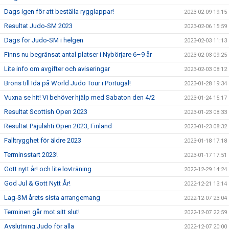
Dags igen för att beställa rygglappar!
2023-02-09 19:15
Resultat Judo-SM 2023
2023-02-06 15:59
Dags för Judo-SM i helgen
2023-02-03 11:13
Finns nu begränsat antal platser i Nybörjare 6–9 år
2023-02-03 09:25
Lite info om avgifter och aviseringar
2023-02-03 08:12
Brons till Ida på World Judo Tour i Portugal!
2023-01-28 19:34
Vuxna se hit! Vi behöver hjälp med Sabaton den 4/2
2023-01-24 15:17
Resultat Scottish Open 2023
2023-01-23 08:33
Resultat Pajulahti Open 2023, Finland
2023-01-23 08:32
Falltrygghet för äldre 2023
2023-01-18 17:18
Terminsstart 2023!
2023-01-17 17:51
Gott nytt år! och lite lovträning
2022-12-29 14:24
God Jul & Gott Nytt År!
2022-12-21 13:14
Lag-SM årets sista arrangemang
2022-12-07 23:04
Terminen går mot sitt slut!
2022-12-07 22:59
Avslutning Judo för alla
2022-12-07 20:00