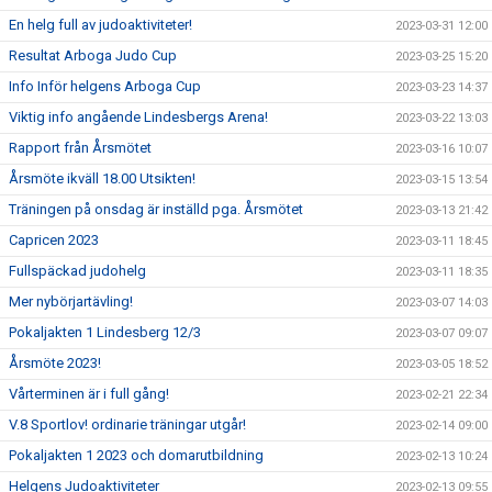
En helg full av judoaktiviteter!
2023-03-31 12:00
Resultat Arboga Judo Cup
2023-03-25 15:20
Info Inför helgens Arboga Cup
2023-03-23 14:37
Viktig info angående Lindesbergs Arena!
2023-03-22 13:03
Rapport från Årsmötet
2023-03-16 10:07
Årsmöte ikväll 18.00 Utsikten!
2023-03-15 13:54
Träningen på onsdag är inställd pga. Årsmötet
2023-03-13 21:42
Capricen 2023
2023-03-11 18:45
Fullspäckad judohelg
2023-03-11 18:35
Mer nybörjartävling!
2023-03-07 14:03
Pokaljakten 1 Lindesberg 12/3
2023-03-07 09:07
Årsmöte 2023!
2023-03-05 18:52
Vårterminen är i full gång!
2023-02-21 22:34
V.8 Sportlov! ordinarie träningar utgår!
2023-02-14 09:00
Pokaljakten 1 2023 och domarutbildning
2023-02-13 10:24
Helgens Judoaktiviteter
2023-02-13 09:55