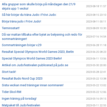
Alla grupper som skulle börja på måndagen den 21/9
2023-08-18 11:57
skjuts upp 1 vecka!
Så här börjar du träna Judo i Frövi Judo:
2023-08-15 23:10
Börja träna judo i Frövi Judo!
2023-08-11 00:11
Terminsstart!
2023-08-09 10:30
Då var mattan tillbaka efter bytet av belysning och redo för
2023-07-16 14:54
sommarträningen!
Sommarträningen börjar v.29
2023-06-28 11:18
Resultat Special Olympics World Games 2023, Berlin
2023-06-25 08:23
Special Olympics World Games 2023 Berlin!
2023-06-11 13:56
Artikel om Judofestivalen publicerad på judo.se
2023-05-30 20:00
Stort tack!
2023-05-28 22:41
Resultat Budo Nord Cup 2023
2023-05-22 13:38
Sista veckan med träningar innan sommaren!
2023-05-22 13:02
Tider Skol-RM
2023-05-22 12:06
Ingen träning på torsdag!
2023-05-16 09:15
Matpaket till Judofestivalen
2023-05-11 22:55