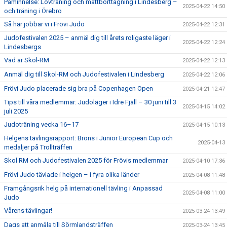
Påminnelse: Lovträning och mattborttagning i Lindesberg –
2025-04-22 14:50
och träning i Örebro
Så här jobbar vi i Frövi Judo
2025-04-22 12:31
Judofestivalen 2025 – anmäl dig till årets roligaste läger i
2025-04-22 12:24
Lindesbergs
Vad är Skol-RM
2025-04-22 12:13
Anmäl dig till Skol-RM och Judofestivalen i Lindesberg
2025-04-22 12:06
Frövi Judo placerade sig bra på Copenhagen Open
2025-04-21 12:47
Tips till våra medlemmar: Judoläger i Idre Fjäll – 30 juni till 3
2025-04-15 14:02
juli 2025
Judoträning vecka 16–17
2025-04-15 10:13
Helgens tävlingsrapport: Brons i Junior European Cup och
2025-04-13
medaljer på Trollträffen
Skol RM och Judofestivalen 2025 för Frövis medlemmar
2025-04-10 17:36
Frövi Judo tävlade i helgen – i fyra olika länder
2025-04-08 11:48
Framgångsrik helg på internationell tävling i Anpassad
2025-04-08 11:00
Judo
Vårens tävlingar!
2025-03-24 13:49
Dags att anmäla till Sörmlandsträffen
2025-03-24 13:45