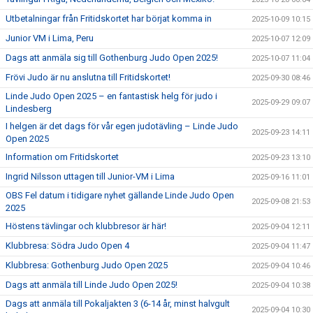
Utbetalningar från Fritidskortet har börjat komma in
2025-10-09 10:15
Junior VM i Lima, Peru
2025-10-07 12:09
Dags att anmäla sig till Gothenburg Judo Open 2025!
2025-10-07 11:04
Frövi Judo är nu anslutna till Fritidskortet!
2025-09-30 08:46
Linde Judo Open 2025 – en fantastisk helg för judo i
2025-09-29 09:07
Lindesberg
I helgen är det dags för vår egen judotävling – Linde Judo
2025-09-23 14:11
Open 2025
Information om Fritidskortet
2025-09-23 13:10
Ingrid Nilsson uttagen till Junior-VM i Lima
2025-09-16 11:01
OBS Fel datum i tidigare nyhet gällande Linde Judo Open
2025-09-08 21:53
2025
Höstens tävlingar och klubbresor är här!
2025-09-04 12:11
Klubbresa: Södra Judo Open 4
2025-09-04 11:47
Klubbresa: Gothenburg Judo Open 2025
2025-09-04 10:46
Dags att anmäla till Linde Judo Open 2025!
2025-09-04 10:38
Dags att anmäla till Pokaljakten 3 (6-14 år, minst halvgult
2025-09-04 10:30