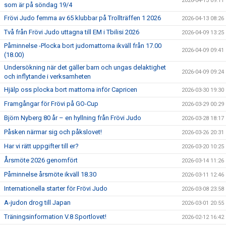
2026-04-13 09:11
som är på söndag 19/4
Frövi Judo femma av 65 klubbar på Trollträffen 1 2026
2026-04-13 08:26
Två från Frövi Judo uttagna till EM i Tbilisi 2026
2026-04-09 13:25
Påminnelse -Plocka bort judomattorna ikväll från 17.00
2026-04-09 09:41
(18.00)
Undersökning när det gäller barn och ungas delaktighet
2026-04-09 09:24
och inflytande i verksamheten
Hjälp oss plocka bort mattorna inför Capricen
2026-03-30 19:30
Framgångar för Frövi på GO-Cup
2026-03-29 00:29
Björn Nyberg 80 år – en hyllning från Frövi Judo
2026-03-28 18:17
Påsken närmar sig och påkslovet!
2026-03-26 20:31
Har vi rätt uppgifter till er?
2026-03-20 10:25
Årsmöte 2026 genomfört
2026-03-14 11:26
Påminnelse årsmöte ikväll 18.30
2026-03-11 12:46
Internationella starter för Frövi Judo
2026-03-08 23:58
A-judon drog till Japan
2026-03-01 20:55
Träningsinformation V.8 Sportlovet!
2026-02-12 16:42